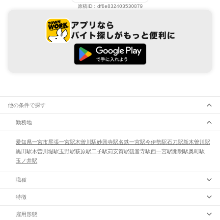
原稿ID：
df8e832403530879
他の条件で探す
勤務地
愛知県
一宮市
尾張一宮駅
木曽川駅
妙興寺駅
名鉄一宮駅
今伊勢駅
石刀駅
新木曽川駅
黒田駅
木曽川堤駅
玉野駅
萩原駅
二子駅
苅安賀駅
観音寺駅
西一宮駅
開明駅
奥町駅
玉ノ井駅
職種
特徴
雇用形態