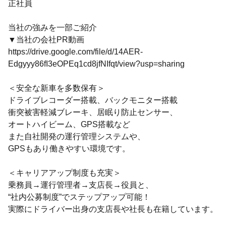
正社員
当社の強みを一部ご紹介
▼当社の会社PR動画
https://drive.google.com/file/d/14AER-
Edgyyy86fI3eOPEq1cd8jfNIfqt/view?usp=sharing
＜安全な新車を多数保有＞
ドライブレコーダー搭載、バックモニター搭載
衝突被害軽減ブレーキ、居眠り防止センサー、
オートハイビーム、GPS搭載など
また自社開発の運行管理システムや、
GPSもあり働きやすい環境です。
＜キャリアアップ制度も充実＞
乗務員→運行管理者→支店長→役員と、
“社内公募制度”でステップアップ可能！
実際にドライバー出身の支店長や社長も在籍しています。