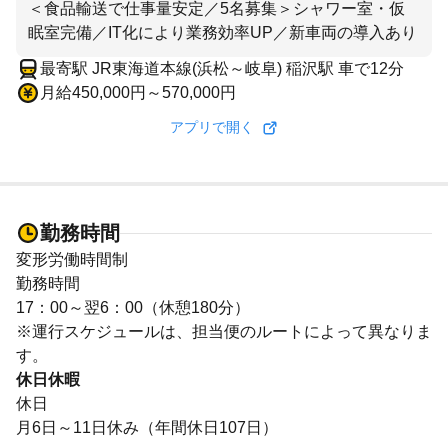
＜食品輸送で仕事量安定／5名募集＞シャワー室・仮
眠室完備／IT化により業務効率UP／新車両の導入あり
最寄駅 JR東海道本線(浜松～岐阜) 稲沢駅 車で12分
月給450,000円～570,000円
アプリで開く
勤務時間
変形労働時間制
勤務時間
17：00～翌6：00（休憩180分）
※運行スケジュールは、担当便のルートによって異なりま
す。
休日休暇
休日
月6日～11日休み（年間休日107日）