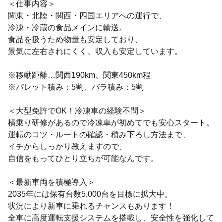
＜仕事内容＞
関東・北陸・関西・四国エリアへの運行で、
冷凍・冷蔵の食品メインに輸送。
食品を扱うため物量も安定しており、
景気に左右されにくく、収入も安定しています。
※移動距離…関西190km、関東450km程
※パレット積み：5割、バラ積み：5割
＜大型免許でOK！冷凍車の経験不問＞
横乗り研修があるので冷凍車が初めてでも安心スタート。
運転のコツ・ルートの確認・積み下ろし方法まで、
イチからしっかり教えますので、
自信をもってひとり立ちが可能なんです。
＜最新車両を積極導入＞
2035年には保有台数5,000台を目標に拡大中。
状況により新車に乗れるチャンスもあります！
全車に高度運転支援システムを搭載し、安全性を強化して