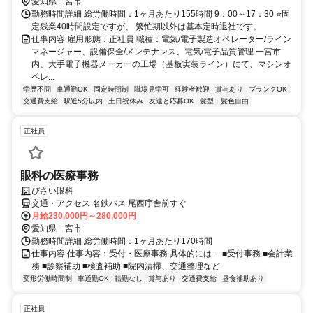
愛知県一宮市
勤務時間詳細 総労働時間：1ヶ月あたり155時間 9：00～17：30 ⭐固
定残業40時間設定ですが、 繁忙期以外は基本定時退社です。
仕事内容 雇用形態：正社員 職種：電気/電子製造オペレーター/ライン
マネージャー、設備保全/メンテナンス、電気/電子品質管理 一宮市
内、大手電子機器メーカーの工場（基板実装ライン）にて、マシンオ
ペレ...
学歴不問
車通勤OK
固定時間制
職場見学可
経験者歓迎
賞与あり
ブランクOK
交通費支給
駅近5分以内
土日祝休み
友達と応募OK
髪型・髪色自由
正社員
眼科の医療事務
びさい眼科
交通・アクセス 名鉄バス 尾西庁舎前すぐ
月給230,000円～280,000円
愛知県一宮市
勤務時間詳細 総労働時間：1ヶ月あたり170時間
仕事内容 仕事内容：受付・医療事務 具体的には… ■受付事務 ■会計業
務 ■診察補助 ■検査補助 ■院内清掃、交通整理など
変形労働時間制
車通勤OK
転勤なし
賞与あり
交通費支給
昼食補助あり
正社員