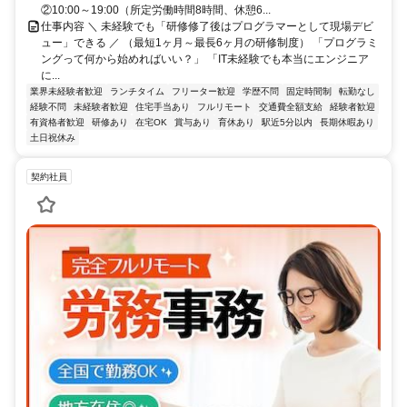
②10:00～19:00（所定労働時間8時間、休憩6...
仕事内容 ＼ 未経験でも「研修修了後はプログラマーとして現場デビ
ュー」できる ／ （最短1ヶ月～最長6ヶ月の研修制度） 「プログラミ
ングって何から始めればいい？」 「IT未経験でも本当にエンジニア
に...
業界未経験者歓迎
ランチタイム
フリーター歓迎
学歴不問
固定時間制
転勤なし
経験不問
未経験者歓迎
住宅手当あり
フルリモート
交通費全額支給
経験者歓迎
有資格者歓迎
研修あり
在宅OK
賞与あり
育休あり
駅近5分以内
長期休暇あり
土日祝休み
契約社員