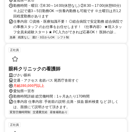
愛知県一宮市
勤務時間・曜日: ①8:30～14:00(休憩なし) ②8:30～17:00(休憩60分)
※上記で週3～5日勤務OK ⇒扶養内勤務も可能です ※土曜日は月1,2
回程度勤務があります
仕事内容: ◎資格・医療知識不要！ ◎総合病院で安定勤務 総合病院で
の事務スタッフ のお仕事をお任せします！ 《仕事内容》 ★現スタッ
フ全員未経験スタート★ PC入力ができれば応募OK！ 医師の診...
急募
残業なし
週2・3日からOK
シフト制
正社員
眼科クリニックの看護師
びさい眼科
交通・アクセス 名鉄バス 尾西庁舎前すぐ
月給280,000円以上
愛知県一宮市
勤務時間詳細 総労働時間：1ヶ月あたり170時間
仕事内容 仕事内容: 手術前の説明 点滴・採血 眼科検査 など 詳しく
は、面接にて説明させて頂きます。
変形労働時間制
交通費支給
昼食補助あり
正社員