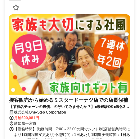
接客販売から始めるミスタードーナツ店での店長候補
【某有名チェーンの裏側、のぞいてみませんか？】■未経験OK■週休2日
制■年2回、7連休あり■賞与年2回あり■初年度年収400万～■人間関係が
株式会社One-Step Corporation
良好
月給300,081円
愛知県一宮市
【勤務時間】 勤務時間：7:00～22:00の間でシフト制(店舗営業時間に
より1時間程度変更あり) 休憩時間：1日あたり1時間 実働時間：1日あ