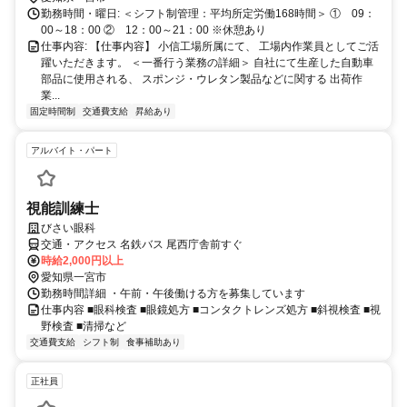
勤務時間・曜日: ＜シフト制管理：平均所定労働168時間＞ ① 09：
00～18：00 ② 12：00～21：00 ※休憩あり
仕事内容: 【仕事内容】 小信工場所属にて、 工場内作業員としてご活
躍いただきます。 ＜一番行う業務の詳細＞ 自社にて生産した自動車
部品に使用される、 スポンジ・ウレタン製品などに関する 出荷作
業...
固定時間制
交通費支給
昇給あり
アルバイト・パート
視能訓練士
びさい眼科
交通・アクセス 名鉄バス 尾西庁舎前すぐ
時給2,000円以上
愛知県一宮市
勤務時間詳細 ・午前・午後働ける方を募集しています
仕事内容 ■眼科検査 ■眼鏡処方 ■コンタクトレンズ処方 ■斜視検査 ■視
野検査 ■清掃など
交通費支給
シフト制
食事補助あり
正社員