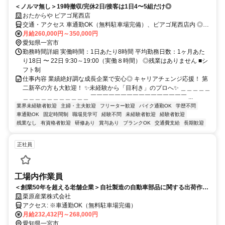
＜ノルマ無し＞19時撤収/完休2日/接客は1日4〜5組だけ◎
おたからや ピアゴ尾西店
交通・アクセス 車通勤OK（無料駐車場完備）、ピアゴ尾西店内 ◎名
鉄尾西線奥町駅～車で6分
月給260,000円～350,000円
愛知県一宮市
勤務時間詳細 実働時間：1日あたり8時間 平均勤務日数：1ヶ月あた
り18日 〜 22日 9:30～19:00（実働８時間） ◎残業はありません ■シ
フト制
仕事内容 業績絶好調な成長企業で安心◎ キャリアチェンジ応援！ 第
二新卒の方も大歓迎！ ✨未経験から「目利き」のプロへ✨ ＿＿＿＿＿
＿＿＿＿＿＿＿＿＿＿＿ ￣￣￣￣￣￣￣￣￣￣￣￣￣￣￣￣ ...
業界未経験者歓迎
主婦・主夫歓迎
フリーター歓迎
バイク通勤OK
学歴不問
車通勤OK
固定時間制
職場見学可
経験不問
未経験者歓迎
経験者歓迎
残業なし
有資格者歓迎
研修あり
賞与あり
ブランクOK
交通費支給
長期歓迎
正社員
工場内作業員
＜創業50年を超える老舗企業＞自社製造の自動車部品に関する出荷作業
や外部委託スタッフへの加工指示業務をお任せ（昼食支給制度あり）
栗原産業株式会社
アクセス: ※車通勤OK（無料駐車場完備）
月給232,432円～268,000円
愛知県一宮市