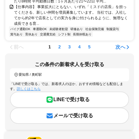
たり8時間 平均勤務日数：1ヶ月あたり21〜22日 平均...
【仕事内容】 事業拡大にともない、いずれ「ミスドの店長」を担っ
てくださる、新しい仲間を増員募集しています。 当社では、入社し
てから約2年で店長としての実力を身に付けられるように、無理なく
成長できる育...
バイク通勤OK
車通勤OK
未経験者歓迎
研修あり
社会保険完備
制服貸与
賞与あり
育休あり
交通費支給
シフト制
長期休暇あり
前へ
次へ
1
2
3
4
5
この条件の新着求人を受け取る
愛知県 / 奥町駅
「LINEで受け取る」では、新着求人のほか、おすすめ情報なども配信しま
す。
詳しくはこちら
LINEで受け取る
メールで受け取る