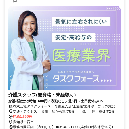
介護スタッフ(無資格・未経験可)
介護福祉士は時給1600円／夜勤なし／週3日～土日祝休みOK
株式会社タスクフォース 名古屋支店/派遣先:愛知県一宮市の施設
(20260806_759)
交通・アクセス 「奥町」駅から車で8分、「郷北」停下車徒歩2分
時給1,600円
愛知県一宮市
勤務時間詳細 【夜勤なし】 ■08:30～17:00(実働7時間/休憩90分)