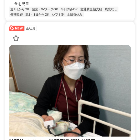
食を児童...
週1日からOK
副業・WワークOK
平日のみOK
交通費全額支給
残業なし
長期歓迎
週2・3日からOK
シフト制
土日祝休み
正社員