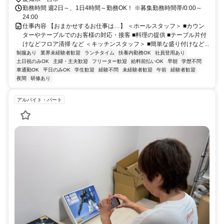
勤務時間 週2日～、1日4時間～勤務OK！ ※募集勤務時間帯/0:00～
24:00
仕事内容 【おまかせするお仕事は…】 ＜ホールスタッフ＞ ■カウン
ターやテーブルでのお客様の対応・接客 ■料理の提供 ■テーブル片付
けなどフロア清掃 など ＜キッチンスタッフ＞ ■簡単な盛り付けなど...
制服あり
業界未経験者歓迎
ランチタイム
扶養内勤務OK
社員登用あり
土日祝のみOK
主婦・主夫歓迎
フリーター歓迎
給料前払いOK
早朝
学歴不問
車通勤OK
平日のみOK
学生歓迎
経験不問
未経験者歓迎
午前
経験者歓迎
夜間
研修あり
アルバイト・パート