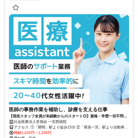
医師の事務作業を補助し、診療を支える仕事
【現役スタッフ全員が未経験からのスタート◎】資格・学歴一切不問◎
週3日～OK◎子育てしながら働ける◎ ライフスタイルに合った働き方実
社会医療法人杏嶺会 一宮西病院
現しませんか？
アクセス: ①「開明」駅より徒歩15分 ②「尾張一宮」駅より自動車10
分 ③「今伊勢」駅より自動車3分
時給1,200円～1,350円