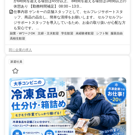
が6時間を超える場合は45分以上、 8時間を超える場合は1時間以上の
休憩あり 【勤務時間補足】 08:00～13:0...
仕事内容 ゲンキーの店舗スタッフとして、セルフレジサポートスタ
ッフ、商品の品出し、簡単な清掃をお願いします。 セルフセルフレ
ジサポートスタッフを導入しているため、お金の取り扱いが心配な方
も安心です。 ...
副業・WワークOK
主婦・主夫歓迎
学生歓迎
未経験者歓迎
シフト制
服装自由
高校生歓迎
同じ企業の求人
派遣社員