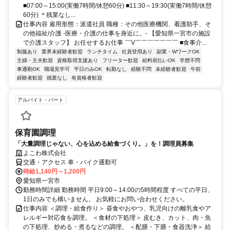
■07:00～15:00(実働7時間/休憩60分) ■11:30～19:30(実働7時間/休憩
60分) ＊残業なし...
仕事内容 雇用形態：派遣社員 職種：その他医療機関、看護助手、そ
の他福祉/介護 -医療・介護の仕事を身近に。- 【愛知県一宮市の施設
で介護スタッフ】 お任せするお仕事 ￣V￣￣￣￣￣￣￣ ■食事介...
制服あり
業界未経験者歓迎
ランチタイム
社員登用あり
副業・WワークOK
主婦・主夫歓迎
資格取得支援あり
フリーター歓迎
給料前払いOK
学歴不問
車通勤OK
職場見学可
平日のみOK
転勤なし
経験不問
未経験者歓迎
午前
経験者歓迎
残業なし
有資格者歓迎
アルバイト・パート
保育園調理
「大量調理じゃない、心を込める給食づくり。」を！調理員募集
よこわ株式会社
交通・アクセス 車・バイク通勤可
時給1,140円～1,200円
愛知県一宮市
勤務時間詳細 勤務時間 平日9:00～14:00の5時間程度 すべての平日、
1日のみでも構いません。 お気軽にお問い合わせください。
仕事内容 ＜調理・給食作り＞ 昼食やおやつ、乳児向けの離乳食やア
レルギー対応食を調理。 ＜食材の下処理＞ 皮むき、カット、肉・魚
の下処理、炒める・煮るなどの調理。 ＜配膳・下膳・食器洗浄＞ 給