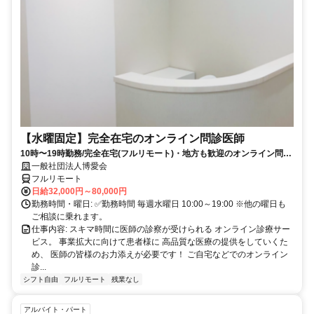
【水曜固定】完全在宅のオンライン問診医師
10時〜19時勤務/完全在宅(フルリモート)・地方も歓迎のオンライン問診
業務
一般社団法人博愛会
フルリモート
日給32,000円～80,000円
勤務時間・曜日: ✅勤務時間 毎週水曜日 10:00～19:00 ※他の曜日も
ご相談に乗れます。
仕事内容: スキマ時間に医師の診察が受けられる オンライン診療サー
ビス。 事業拡大に向けて患者様に 高品質な医療の提供をしていくた
め、 医師の皆様のお力添えが必要です！ ご自宅などでのオンライン
診...
シフト自由
フルリモート
残業なし
アルバイト・パート