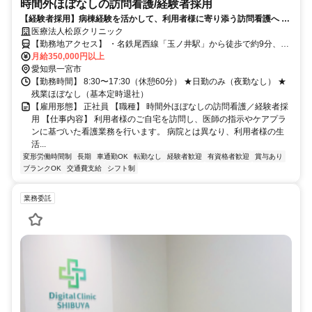
時間外ほぼなしの訪問看護/経験者採用
【経験者採用】病棟経験を活かして、利用者様に寄り添う訪問看護へ 月
給35万円～＊賞与平均50万円＊日勤のみ＊基本定時退社
医療法人松原クリニック
【勤務地アクセス】 ・名鉄尾西線「玉ノ井駅」から徒歩で約9分、車
で約3分 ・名鉄尾西線「奥町駅」から車で5分 ・名鉄名古屋本線「新
月給350,000円以上
木曽川駅」から車で約7分 ・名鉄名古屋本線「笠松駅」から車で約12
愛知県一宮市
分 ・名鉄名古屋本線「岐南駅」から車で約13分 ・名鉄尾西線「名鉄
【勤務時間】 8:30〜17:30（休憩60分） ★日勤のみ（夜勤なし） ★
一宮駅」から車で約17分 ・JR東海道本線「尾張一宮駅」から車で約
残業ほぼなし（基本定時退社）
17分 ・名鉄羽島線「岐阜羽島駅」から車で約25分 ・名鉄各務原線
【雇用形態】 正社員 【職種】 時間外ほぼなしの訪問看護／経験者採
「各務原市役所前駅」から車で約27分 ・JR東海道本線／高山本線
用 【仕事内容】 利用者様のご自宅を訪問し、医師の指示やケアプラ
「岐阜駅」から車で約30分 ・JR東海道本線「穂積駅」から車で約30
ンに基づいた看護業務を行います。 病院とは異なり、利用者様の生
分 ・名鉄各線「名鉄岐阜駅」から車で約31分 ・名鉄犬山線「江南
活...
駅」から車で約34分 ・名鉄名古屋本線「岩倉駅」から車で約36分 ・
変形労働時間制
長期
車通勤OK
転勤なし
経験者歓迎
有資格者歓迎
賞与あり
ブランクOK
JR高山本線／太多線「美濃太田駅」から車で約45分 〇車通勤OK（駐
交通費支給
シフト制
車場あり） ※交通費としてガソリン代支給あり（片道2km以上、上限
20,000円） 〇バイク/自転車通勤OK（駐輪場あり）
業務委託