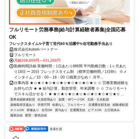
フルリモート労務事務|給与計算経験者募集|全国応募
OK
フレックスタイム✨子育て世代60％活躍中✨在宅勤務手当あり
株式会社kubellパートナー
フルリモート
月給208,000円～431,200円
勤務時間詳細 実働時間：1日あたり8時間 平均勤務日数：1ヶ月あた
り18日 〜 20日 フレックスタイム制 （標準労働時間／1日8h） ※メ
インタイム／10：00～16：00 ◎残業少なめ！ 月平...
仕事内容 ★☆★☆★☆★☆★☆★☆★☆★☆★☆ ☆ 労務実務経験を
お持ちの方 ★ ★ 給与計算、勤怠管理、年末調整 ☆ ☆ フルリモート
でスキル活かせる！ ★ ★☆★☆★☆★☆★☆★☆★☆★☆★☆ ...
業界未経験者歓迎
社員登用あり
副業・WワークOK
主婦・主夫歓迎
資格取得支援あり
学歴不問
転勤なし
フルリモート
交通費全額支給
経験者歓迎
ネイルOK
研修あり
在宅OK
賞与あり
交通費支給
ピアスOK
土日祝休み
服装自由
髪型・髪色自由
派遣社員