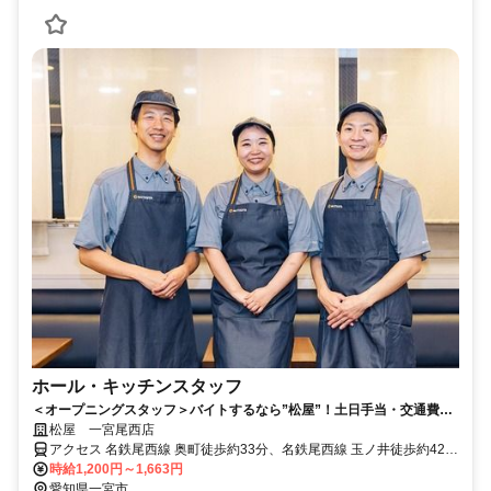
ホール・キッチンスタッフ
＜オープニングスタッフ＞バイトするなら”松屋”！土日手当・交通費・
まかない・社保完備など待遇充実♪＜8月8日オープン予定＞
松屋 一宮尾西店
アクセス 名鉄尾西線 奥町徒歩約33分、名鉄尾西線 玉ノ井徒歩約42
分、名鉄尾西線 開明徒歩約46分 名鉄尾西線「奥町駅」より徒歩40分
時給1,200円～1,663円
愛知県一宮市