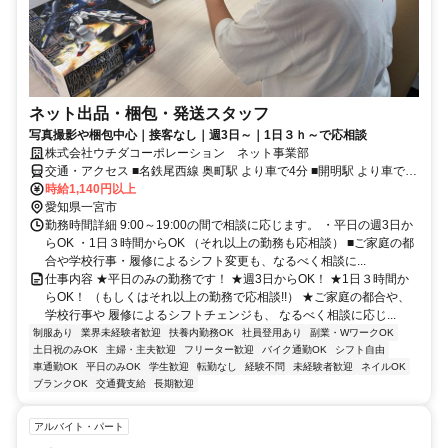
ネット出品・梱包・発送スタッフ
写真撮影や梱包中心｜接客なし｜週3日～｜1日３ｈ～で応相談
株式会社ウチダコーポレーション ネット事業部
交通・アクセス ■名鉄尾西線 奥町駅 より車で4分 ■開明駅 より車で8
分
時給1,140円以上
愛知県一宮市
勤務時間詳細 9:00～19:00の間で相談に応じます。 ・平日の週3日か
らOK ・1日３時間からOK （それ以上の勤務も応相談） ■ご家庭の都
合や学校行事・履修によるシフト変更も、なるべく相談に...
仕事内容 ★平日のみの勤務です！ ★週3日からOK！ ★1日３時間か
らOK！ （もしくはそれ以上の勤務で応相談!!） ★ご家庭の都合や、
学校行事や 履修によるシフトチェンジも、 なるべく相談に応じ...
制服あり
業界未経験者歓迎
扶養内勤務OK
社員登用あり
副業・WワークOK
土日祝のみOK
主婦・主夫歓迎
フリーター歓迎
バイク通勤OK
シフト自由
車通勤OK
平日のみOK
学生歓迎
転勤なし
経験不問
未経験者歓迎
ネイルOK
ブランクOK
交通費支給
長期歓迎
アルバイト・パート