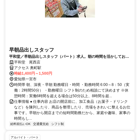
早朝品出しスタッフ
平和堂／早朝品出しスタッフ（パート）求人。朝の時間を活かしてお仕
事しませんか？
平和堂 尾西店
アクセス 奥町駅
時給1,400円～1,500円
愛知県一宮市
時間帯 朝、深夜・早朝 勤務曜日・時間 ・勤務時間 6:00～8：50（実
働：2時間50分） ・勤務曜日 シフト制のため相談にて決めます ※休
憩時間：実働6時間を超える場合は50分以上、8時間を超...
仕事情報 ● 仕事内容 お店の開店前に、加工食品（お菓子・ドリンク
など）を陳列したり、商品を整理したり、売場をきれいに整えるお仕
事です。早朝から開店までの短時間勤務だから、家庭や趣味、家事の
時間もし...
給料前払いOK
交通費支給
シフト制
アルバイト・パート