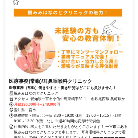
医療事務(常勤)/耳鼻咽喉科クリニック
医療事務（常勤）働きやすさ・働き甲斐はどこにも負けません！
楓みみはなのどクリニック
アクセス: 愛知県一宮市小信中島東鵯平81-1 ・名鉄尾西線 奥町駅から
車で6分 ・スタッフ用駐車場完備
月給190,000円～248,000円
愛知県一宮市
勤務時間・曜日: 〇平日 8:30～19:30 休憩 13:00～15:15 〇土曜
8:30～13:30 休憩 なし ※週40時間の変形時間労働
仕事内容: 求人をご覧いただきありがとうございます！ 一宮市にある
楓みみはなのどクリニックと申します。 耳鼻咽喉科クリニックで看
護師として働いてくださる方を探しています！ ーーーーーーーーー