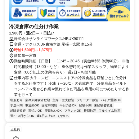
冷凍倉庫の仕分け作業
1,500円・週2日～・日払い
株式会社サンライズワークス/HBUX90111
交通・アクセス JR東海本線 尾張一宮駅 車15分
時給1,500円～1,875円
愛知県一宮市
勤務時間詳細 【日勤】 ・11:45～20:45（実働8時間 休憩60分） ※他
時間相談可（13:00～など） ※休憩時間は作業スタッフ、物量により
変動（60分以上の休憩も有り） 週2日～相談可能
仕事内容 大手コンビニエンスストアの冷凍食品を店舗ごとに仕分け
をするお仕事です！ 冷凍（ー20℃）の倉庫内で、冷凍商品をベルト
コンベアへ乗せる作業や流れてきた商品を専用の箱につめたりする作
業を行って...
制服あり
業界未経験者歓迎
主婦・主夫歓迎
フリーター歓迎
バイク通勤OK
学歴不問
車通勤OK
固定時間制
平日のみOK
経験不問
未経験者歓迎
経験者歓迎
週払いOK
即日払いOK
ブランクOK
長期歓迎
フルタイム歓迎
週2・3日からOK
週4日以上OK
ひげOK
正社員