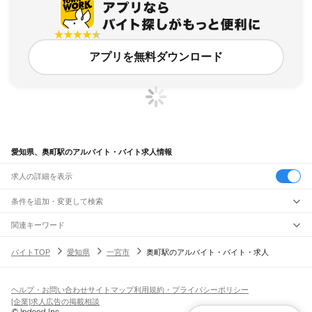
アプリを無料ダウンロード
愛知県、奥町駅のアルバイト・バイト求人情報
求人の詳細を表示
条件を追加・変更して検索
市区町村を追加・変更
関連キーワード
完全在宅ワーク 全国
シール貼り 在宅
現在地周辺
ガチャガチャ
犬カフェ
愛知県
駅を追加・変更
バイトTOP
愛知県
一宮市
奥町駅のアルバイト・バイト・求人
愛知県
すべて
名古屋市
すべて
職種を追加・変更
JR中央本線(名古屋～塩尻)
千種区
東区
北区
西区
中村区
中区
昭和区
瑞穂区
熱田区
中川区
港区
南区
守山区
名古屋駅
金山駅
鶴舞駅
千種駅
千種駅
千種駅
大曽根駅
新守山駅
勝川駅
春日井駅
飲食・フードサービス
緑区
名東区
天白区
ヘルプ・お問い合わせ
サイトマップ
利用規約・プライバシーポリシー
特徴を追加・変更
神領駅
高蔵寺駅
定光寺駅
飲食・フードサービス
すべて
[企業]求人広告の掲載相談
豊橋市
岡崎市
一宮市
瀬戸市
半田市
春日井市
豊川市
津島市
碧南市
刈谷市
豊田市