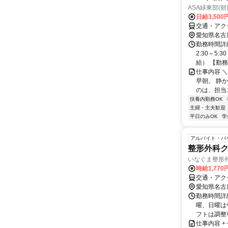
ASA緑東部(
日給3,50
交通・アク
愛知県名古
勤務時間詳細
2:30～5
給） 【勤務日
仕事内容 
早朝。 静
のは、担当
扶養内勤務OK
主婦・主夫歓迎
平日のみOK
学
アルバイト・パ
整形外科
いなぐま整形
時給1,770
交通・アク
愛知県名古
勤務時間詳細
曜、日曜は
フトは調整可
仕事内容 