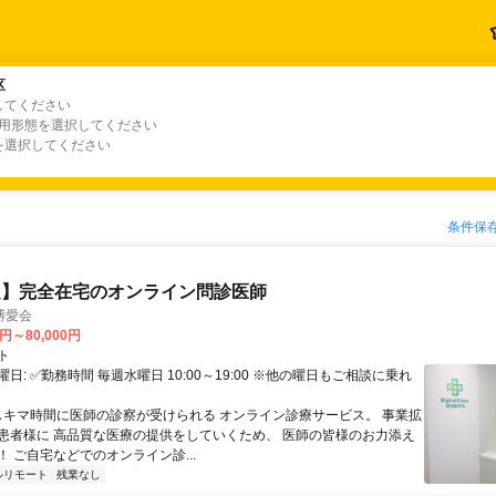
区
区
してください
、キーワードを選択してください
雇用形態を選択してください
を選択してください
条件保
定】完全在宅のオンライン問診医師
博愛会
0円～80,000円
ト
日: ✅勤務時間 毎週水曜日 10:00～19:00 ※他の曜日もご相談に乗れ
 スキマ時間に医師の診察が受けられる オンライン診療サービス。 事業拡
患者様に 高品質な医療の提供をしていくため、 医師の皆様のお力添え
 ご自宅などでのオンライン診...
ルリモート
残業なし