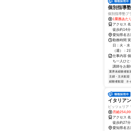
個別指導
個別指導塾プ
1業務あたり 
アクセス 
徒歩約14
愛知県名古
勤務時間 実
日：火・水・
（週）：2日 
仕事内容 
ち一人ひと
講師をお願
業界未経験者歓
主婦・主夫歓迎
経験者歓迎
ネ
イタリア
ピッツェリア
月給254,0
アクセス 
徒歩約27
並駅」～北
愛知県名古