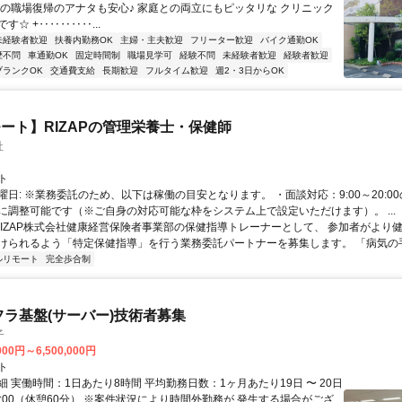
々の職場復帰のアナタも安心♪ 家庭との両立にもピッタリな クリニック
す☆ +‥‥‥‥‥...
未経験者歓迎
扶養内勤務OK
主婦・主夫歓迎
フリーター歓迎
バイク通勤OK
歴不問
車通勤OK
固定時間制
職場見学可
経験不問
未経験者歓迎
経験者歓迎
ブランクOK
交通費支給
長期歓迎
フルタイム歓迎
週2・3日からOK
ート】RIZAPの管理栄養士・保健師
社
ト
曜日: ※業務委託のため、以下は稼働の目安となります。 ・面談対応：9:00～20:0
に調整可能です（※ご自身の対応可能な枠をシステム上で設定いただけます）。 ...
 RIZAP株式会社健康経営保険者事業部の保健指導トレーナーとして、 参加者がより
けられるよう「特定保健指導」を行う業務委託パートナーを募集します。 「病気の手前
ルリモート
完全歩合制
フラ基盤(サーバー)技術者募集
子
000円～6,500,000円
ト
 実働時間：1日あたり8時間 平均勤務日数：1ヶ月あたり19日 〜 20日
18:00（休憩60分） ※案件状況により時間外勤務が 発生する場合がござ