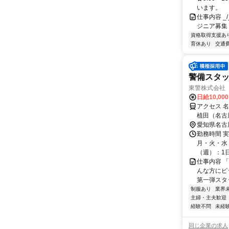
います。
仕事内容 _/_
ジニア募集
資格取得支援あ
育休あり
交通
警備スタ
東警株式会社
日給10,00
アクセス 
植田（名古
歩約23分
愛知県名古
勤務時間 
月・火・水・
（週）：1日 8
仕事内容 
んな方にピ
第一弾スタッ
制服あり
業界
主婦・主夫歓迎
経験不問
未経
同じ企業の求人