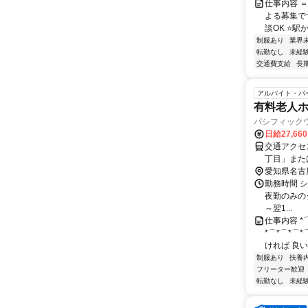
仕事内容 
よる募集で
談OK ⭐駅
制服あり
業界
転勤なし
未経
交通費支給
長
アルバイト・パ
有料老人
パシフィック
日給27,66
交通アクセス 最寄駅：植田駅 
丁目」また
愛知県名古
勤務時間 シフ
夜勤のみのシ
～翌1...
仕事内容 *
*⌒*⌒*⌒
ければ 良いケ
制服あり
扶養
フリーター歓迎
転勤なし
未経