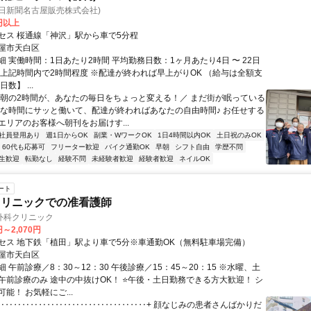
朝日新聞名古屋販売株式会社)
0円以上
セス 桜通線「神沢」駅から車で5分程
屋市天白区
 実働時間：1日あたり2時間 平均勤務日数：1ヶ月あたり4日 〜 22日
:30 上記時間内で2時間程度 ※配達が終われば早上がりOK （給与は全額支
数】 ...
＼朝の2時間が、あなたの毎日をちょっと変える！／ まだ街が眠っている
かな時間にサッと働いて、配達が終わればあなたの自由時間♪ お任せする
エリアのお客様へ朝刊をお届けす...
社員登用あり
週1日からOK
副業・WワークOK
1日4時間以内OK
土日祝のみOK
60代も応募可
フリーター歓迎
バイク通勤OK
早朝
シフト自由
学歴不問
生歓迎
転勤なし
経験不問
未経験者歓迎
経験者歓迎
ネイルOK
ート
クリニックでの准看護師
外科クリニック
円～2,070円
セス 地下鉄「植田」駅より車で5分※車通勤OK（無料駐車場完備）
屋市天白区
 午前診療／8：30～12：30 午後診療／15：45～20：15 ※水曜、土
午前診療のみ 途中の中抜けOK！ ⭐午後・土日勤務できる方大歓迎！ シ
能！ お気軽にご...
+‥‥‥‥‥‥‥‥‥‥‥‥‥‥‥‥‥‥+ 顔なじみの患者さんばかりだ