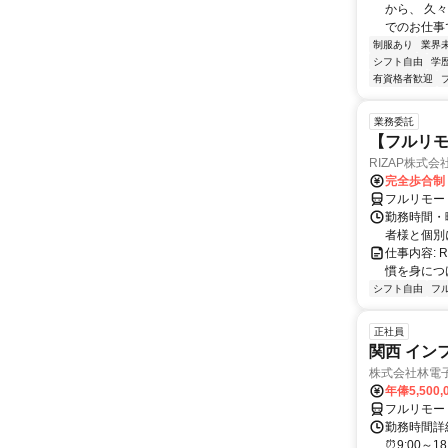
から、 久
でのお仕事で
制服あり
業界
シフト自由
学
有資格者歓迎
業務委託
【フルリモ
RIZAP株式会
完全歩合制
フルリモー
勤務時間・
者様と個別
仕事内容:
慣を身につ
シフト自由
フ
正社員
関西 イン
株式会社林電
年俸5,500,
フルリモー
勤務時間詳細
⏰9:00～