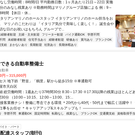
勤務地により異なる）
なし労働時間：8時間/日 平均勤務日数：1ヶ月あたり21日～22日 実働
日2h分のみなし残業あり ※勤務時間はマリノグループ店舗による 例：9～
8時間 【休日・休...
イタリアンマリノのホールスタッフ イタリアンマリノのホール担当をお
。 マリノのこだわりは 「イタリア気分で美味しく楽しく！」 誕生会や
切な日のお祝いはもちろん グループで...
未経験者歓迎
主婦・主夫歓迎
フリーター歓迎
バイク通勤OK
学歴不問
不問
未経験者歓迎
住宅手当あり
経験者歓迎
研修あり
賞与あり
ブランクOK
費支給
まかないあり
長期歓迎
社割あり
長期休暇あり
念できる自動車整備士
自動車
00円～315,000円
セス 地下鉄「野並」「鶴里」駅から徒歩15分 ※車通勤可
屋市天白区
 総労働時間：1週あたり37時間30分 8:30～17:30 ※17:30以降の残業はほとん
分 （10:00～10:15、12:00～13:00、15:...
＊接客業務ナシ！整備に専念できる環境 ＊20代から40代・50代まで幅広く活躍中！
仕事をお任せ ＊キャリアアップ&スキルアップも！ ————————————————
り
学歴不問
車通勤OK
固定時間制
転勤なし
残業なし
ブランクOK
交通費支給
資格取得手
バイト・パート
配達スタッフ(朝刊)