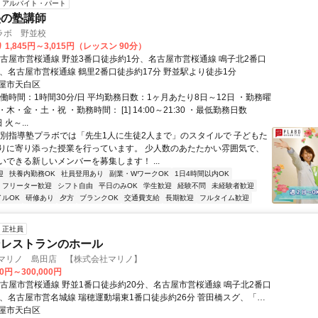
アルバイト・パート
塾の塾講師
ラボ 野並校
1,845円～3,015円（レッスン 90分）
名古屋市営桜通線 野並3番口徒歩約1分、名古屋市営桜通線 鳴子北2番口
分、名古屋市営桜通線 鶴里2番口徒歩約17分 野並駅より徒歩1分
屋市天白区
働時間：1時間30分/日 平均勤務日数：1ヶ月あたり8日～12日 ・勤務曜
木・金・土・祝 ・勤務時間： [1] 14:00～21:30 ・最低勤務日数
火～...
個別指導塾プラボでは「先生1人に生徒2人まで」のスタイルで 子どもた
りに寄り添った授業を行っています。 少人数のあたたかい雰囲気で、
いできる新しいメンバーを募集します！ ...
迎
扶養内勤務OK
社員登用あり
副業・WワークOK
1日4時間以内OK
フリーター歓迎
シフト自由
平日のみOK
学生歓迎
経験不問
未経験者歓迎
イルOK
研修あり
夕方
ブランクOK
交通費支給
長期歓迎
フルタイム歓迎
正社員
ンレストランのホール
 マリノ 島田店 【株式会社マリノ】
00円～300,000円
名古屋市営桜通線 野並1番口徒歩約20分、名古屋市営桜通線 鳴子北2番口
分、名古屋市営名城線 瑞穂運動場東1番口徒歩約26分 菅田橋スグ、「野
へ車で3分 ※車通勤可（店舗による）【受動喫煙防止措置】敷地内禁煙
屋市天白区