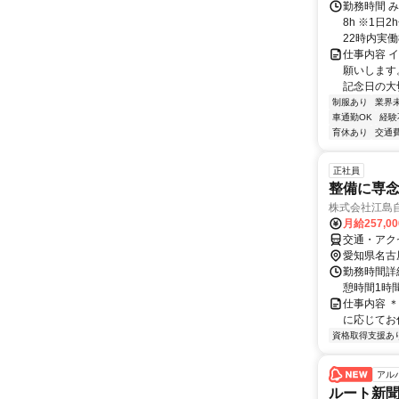
（喫煙所/
勤務時間 み
8h ※1
22時内実働
仕事内容 
願いします
記念日の大
制服あり
業界
車通勤OK
経験
育休あり
交通
正社員
整備に専
株式会社江島
月給257,0
交通・アク
愛知県名古
勤務時間詳細
憩時間1時間30
仕事内容 
に応じてお
資格取得支援あ
アル
ルート新聞