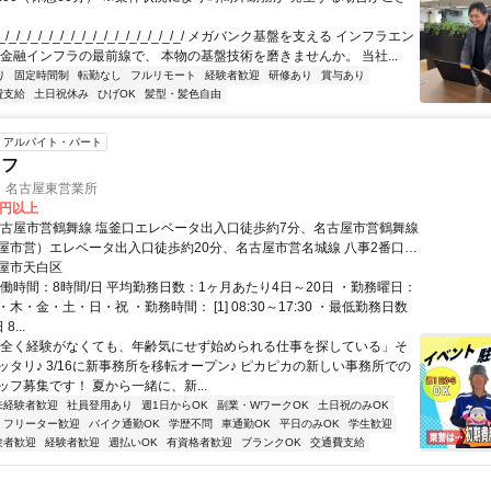
/_/_/_/_/_/_/_/_/_/_/_/_/_/_/_/_/ メガバンク基盤を支える インフラエン
 金融インフラの最前線で、 本物の基盤技術を磨きませんか。 当社...
り
固定時間制
転勤なし
フルリモート
経験者歓迎
研修あり
賞与あり
費支給
土日祝休み
ひげOK
髪型・髪色自由
アルバイト・パート
ッフ
 名古屋東営業所
0円以上
名古屋市営鶴舞線 塩釜口エレベータ出入口徒歩約7分、名古屋市営鶴舞線
屋市営）エレベータ出入口徒歩約20分、名古屋市営名城線 八事2番口徒
屋市天白区
実働時間：8時間/日 平均勤務日数：1ヶ月あたり4日～20日 ・勤務曜日：
木・金・土・日・祝 ・勤務時間： [1] 08:30～17:30 ・最低勤務日数
...
「全く経験がなくても、年齢気にせず始められる仕事を探している」そ
ッタリ♪ 3/16に新事務所を移転オープン♪ ピカピカの新しい事務所での
フ募集です！ 夏から一緒に、新...
未経験者歓迎
社員登用あり
週1日からOK
副業・WワークOK
土日祝のみOK
フリーター歓迎
バイク通勤OK
学歴不問
車通勤OK
平日のみOK
学生歓迎
験者歓迎
経験者歓迎
週払いOK
有資格者歓迎
ブランクOK
交通費支給