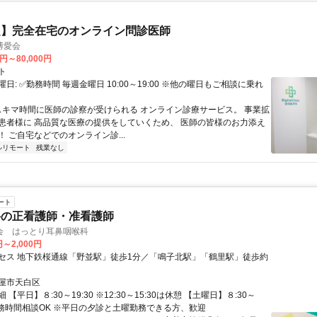
定】完全在宅のオンライン問診医師
博愛会
0円～80,000円
ト
日: ✅勤務時間 毎週金曜日 10:00～19:00 ※他の曜日もご相談に乗れ
 スキマ時間に医師の診察が受けられる オンライン診療サービス。 事業拡
患者様に 高品質な医療の提供をしていくため、 医師の皆様のお力添え
 ご自宅などでのオンライン診...
ルリモート
残業なし
ート
科の正看護師・准看護師
会 はっとり耳鼻咽喉科
円～2,000円
セス 地下鉄桜通線「野並駅」徒歩1分／「鳴子北駅」「鶴里駅」徒歩約
屋市天白区
【平日】８:30～19:30 ※12:30～15:30は休憩 【土曜日】８:30～
※勤務時間相談OK ※平日の夕診と土曜勤務できる方、歓迎