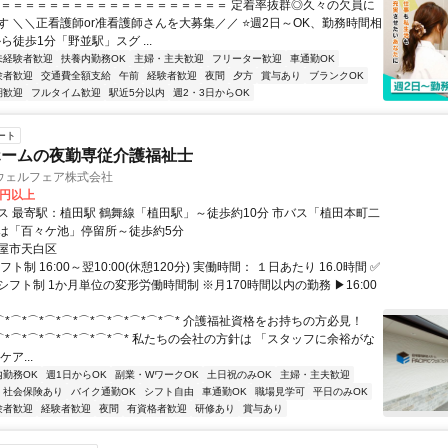
＝＝＝＝＝＝＝＝＝＝＝＝＝＝＝＝＝＝＝＝ 定着率抜群◎久々の欠員に
す ＼＼正看護師or准看護師さんを大募集／／ ⭐週2日～OK、勤務時間相
から徒歩1分「野並駅」スグ ...
未経験者歓迎
扶養内勤務OK
主婦・主夫歓迎
フリーター歓迎
車通勤OK
験者歓迎
交通費全額支給
午前
経験者歓迎
夜間
夕方
賞与あり
ブランクOK
期歓迎
フルタイム歓迎
駅近5分以内
週2・3日からOK
ート
ホームの夜勤専従介護福祉士
ウェルフェア株式会社
0円以上
鶴舞線「植田駅」～徒歩約10分 市バス「植田本町二
は「百々ケ池」停留所～徒歩約5分
屋市天白区
ト制 16:00～翌10:00(休憩120分) 実働時間： １日あたり 16.0時間 ✅
フト制 1か月単位の変形労働時間制 ※月170時間以内の勤務 ▶16:00
⌒*⌒*⌒*⌒*⌒*⌒*⌒*⌒*⌒*⌒*⌒* 介護福祉資格をお持ちの方必見！
*⌒*⌒*⌒*⌒*⌒*⌒*⌒*⌒* 私たちの会社の方針は 「スタッフに余裕がな
ア...
内勤務OK
週1日からOK
副業・WワークOK
土日祝のみOK
主婦・主夫歓迎
社会保険あり
バイク通勤OK
シフト自由
車通勤OK
職場見学可
平日のみOK
験者歓迎
経験者歓迎
夜間
有資格者歓迎
研修あり
賞与あり