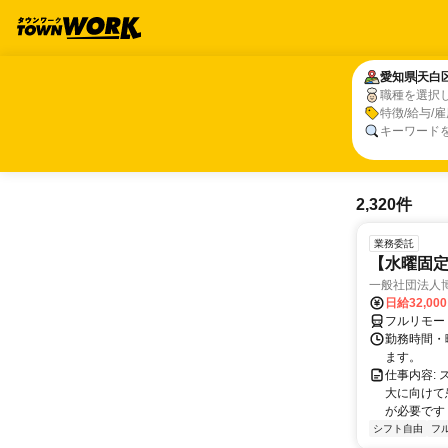
愛知県
愛知県
天白
天白
職種を選択
職種、特徴
特徴/給与/
キーワード
2,320件
業務委託
【水曜固
一般社団法人
日給32,00
フルリモー
勤務時間・曜
ます。
仕事内容:
大に向けて
が必要です！
シフト自由
フ