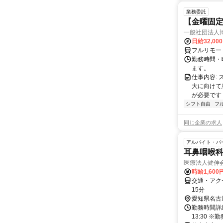
業務委託
【金曜固
一般社団法人
日給32,00
フルリモー
勤務時間・曜
ます。
仕事内容:
大に向けて
が必要です！
シフト自由
フ
同じ企業の求人
アルバイト・パ
耳鼻咽喉
医療法人健伸
時給1,600
交通・アク
15分
愛知県名古
勤務時間詳細 
13:30 