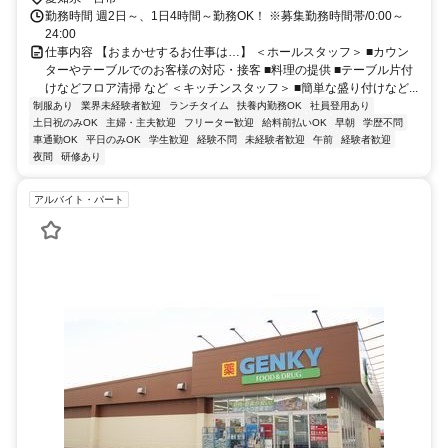
勤務時間 週2日～、1日4時間～勤務OK！ ※募集勤務時間帯/0:00～
24:00
仕事内容 【おまかせするお仕事は…】 ＜ホールスタッフ＞ ■カウン
ターやテーブルでのお客様の対応・接客 ■料理の提供 ■テーブル片付
けなどフロア清掃 など ＜キッチンスタッフ＞ ■簡単な盛り付けなど...
制服あり
業界未経験者歓迎
ランチタイム
扶養内勤務OK
社員登用あり
土日祝のみOK
主婦・主夫歓迎
フリーター歓迎
給料前払いOK
早朝
学歴不問
車通勤OK
平日のみOK
学生歓迎
経験不問
未経験者歓迎
午前
経験者歓迎
夜間
研修あり
アルバイト・パート