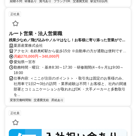
経験不問
研修あり
賞与あり
ブランクOK
交通費支給
駅近5分以内
正社員
ルート営業・法人営業職
残業少なめ／飛び込みやノルマはなし！お客様に寄り添った営業ができ
ます！20代30代活躍中！設立半世紀以上で取引先は安定◎
栗原産業株式会社
アクセス: 名鉄奥町駅から徒歩15分 ※自動車の方が通勤は便利です。
（無料駐車場あり）
月給270,000円～340,000円
愛知県一宮市
勤務時間・曜日: ・基本8:30～17:30 ・研修期間(4～6ヶ月)は9:00～
18:00
仕事内容: ＜ここが注目のポイント＞ ・取引先は固定のお客様のみ、
社用車で1日2〜3社の訪問 ・業界経験は不問！お客様と、社内の関連
部署とコミュニケーションが取れればOK ・大手メーカーと多数取引
を...
変形労働時間制
交通費支給
昇給あり
正社員