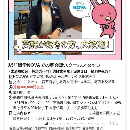
駅前留学NOVAでの英会話スクールスタッフ
⭐未経験歓迎｜英語力不問｜講師業務無｜完週２日｜福利厚生◎⭐
NOVA尾西ピアゴ校/NOVAホールディングス株式会社
交通・アクセス 一宮西口より尾西方面行バス乗車、尾西市役所前下
車徒歩10分・ピアゴ尾西2F
月給300,000円以上
愛知県一宮市
勤務時間詳細 実働時間：1日あたり8時間 平均勤務日数：1ヶ月あた
り21日 9：00～21：00（実働8時間の固定シフト制/休憩1時間） ※残
業は月平均20時間以下 ※繁忙期によって多少変動あり ...
仕事内容 ◤￣￣￣￣￣￣￣￣￣￣￣￣￣￣￣￣ ＼ 英語力不問！未経
験者歓迎！ ／ 女性社員比率9割！20代～30代活躍中 ＿＿＿＿＿＿＿
＿＿＿＿＿＿＿＿＿◢ ～～～～～～～～～～～～～～～～～ ＊お...
業界未経験者歓迎
学歴不問
固定時間制
職場見学可
経験不問
英語