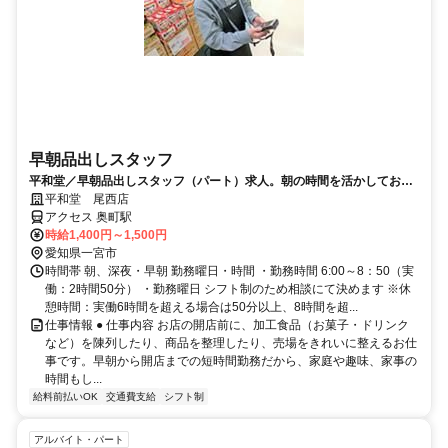
早朝品出しスタッフ
平和堂／早朝品出しスタッフ（パート）求人。朝の時間を活かしてお仕
事しませんか？
平和堂 尾西店
アクセス 奥町駅
時給1,400円～1,500円
愛知県一宮市
時間帯 朝、深夜・早朝 勤務曜日・時間 ・勤務時間 6:00～8：50（実
働：2時間50分） ・勤務曜日 シフト制のため相談にて決めます ※休
憩時間：実働6時間を超える場合は50分以上、8時間を超...
仕事情報 ● 仕事内容 お店の開店前に、加工食品（お菓子・ドリンク
など）を陳列したり、商品を整理したり、売場をきれいに整えるお仕
事です。早朝から開店までの短時間勤務だから、家庭や趣味、家事の
時間もし...
給料前払いOK
交通費支給
シフト制
アルバイト・パート