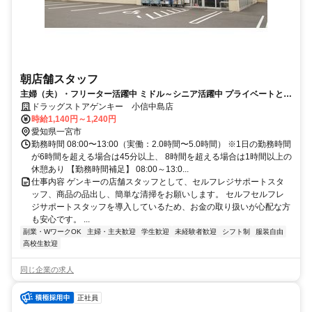
朝店舗スタッフ
主婦（夫）・フリーター活躍中 ミドル～シニア活躍中 プライベートと仕
事の両立をしませんか？？
ドラッグストアゲンキー 小信中島店
時給1,140円～1,240円
愛知県一宮市
勤務時間 08:00〜13:00（実働：2.0時間〜5.0時間） ※1日の勤務時間
が6時間を超える場合は45分以上、 8時間を超える場合は1時間以上の
休憩あり 【勤務時間補足】 08:00～13:0...
仕事内容 ゲンキーの店舗スタッフとして、セルフレジサポートスタ
ッフ、商品の品出し、簡単な清掃をお願いします。 セルフセルフレ
ジサポートスタッフを導入しているため、お金の取り扱いが心配な方
も安心です。 ...
副業・WワークOK
主婦・主夫歓迎
学生歓迎
未経験者歓迎
シフト制
服装自由
高校生歓迎
同じ企業の求人
正社員