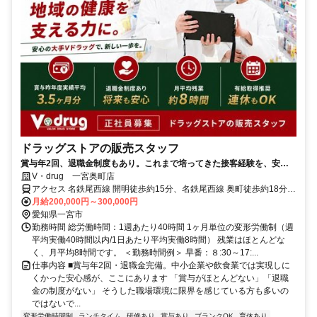
ドラッグストアの販売スタッフ
賞与年2回、退職金制度もあり。これまで培ってきた接客経験を、安定
した環境で活かしませんか。
V・drug 一宮奥町店
アクセス 名鉄尾西線 開明徒歩約15分、名鉄尾西線 奥町徒歩約18分、
名鉄名古屋本線/名鉄空港線 石刀徒歩約17分
月給200,000円～300,000円
愛知県一宮市
勤務時間 総労働時間：1週あたり40時間 1ヶ月単位の変形労働制（週
平均実働40時間以内/1日あたり平均実働8時間） 残業はほとんどな
く、月平均8時間です。 ＜勤務時間例＞ 早番：８:30～17:...
仕事内容 ■賞与年2回・退職金完備。中小企業や飲食業では実現しに
くかった安心感が、ここにあります 「賞与がほとんどない」「退職
金の制度がない」 そうした職場環境に限界を感じている方も多いの
ではないで...
変形労働時間制
ランチタイム
研修あり
賞与あり
ブランクOK
育休あり