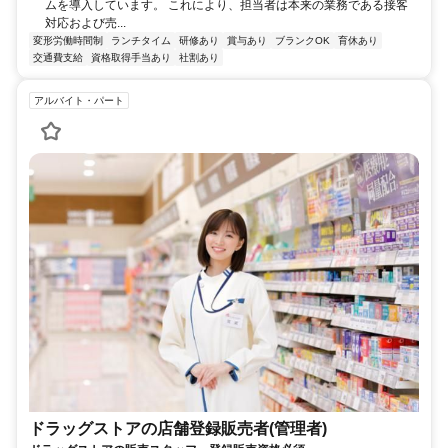
ムを導入しています。 これにより、担当者は本来の業務である接客
対応および売...
変形労働時間制
ランチタイム
研修あり
賞与あり
ブランクOK
育休あり
交通費支給
資格取得手当あり
社割あり
アルバイト・パート
ドラッグストアの店舗登録販売者(管理者)