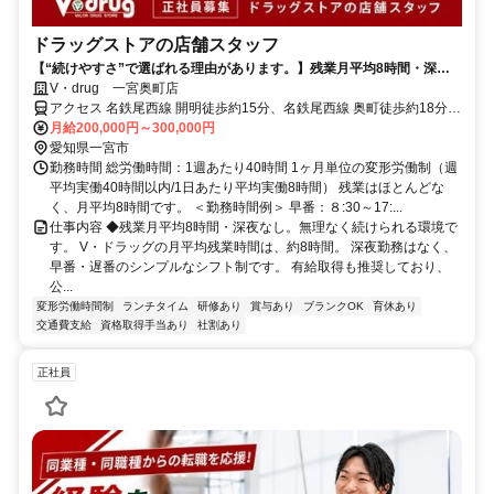
ドラッグストアの店舗スタッフ
【“続けやすさ”で選ばれる理由があります。】残業月平均8時間・深夜
なし！有給もとりやすい！ワーク・ライフ・バランスが整った環境◎
V・drug 一宮奥町店
アクセス 名鉄尾西線 開明徒歩約15分、名鉄尾西線 奥町徒歩約18分、
名鉄名古屋本線/名鉄空港線 石刀徒歩約17分
月給200,000円～300,000円
愛知県一宮市
勤務時間 総労働時間：1週あたり40時間 1ヶ月単位の変形労働制（週
平均実働40時間以内/1日あたり平均実働8時間） 残業はほとんどな
く、月平均8時間です。 ＜勤務時間例＞ 早番：８:30～17:...
仕事内容 ◆残業月平均8時間・深夜なし。無理なく続けられる環境で
す。 V・ドラッグの月平均残業時間は、約8時間。 深夜勤務はなく、
早番・遅番のシンプルなシフト制です。 有給取得も推奨しており、
公...
変形労働時間制
ランチタイム
研修あり
賞与あり
ブランクOK
育休あり
交通費支給
資格取得手当あり
社割あり
正社員