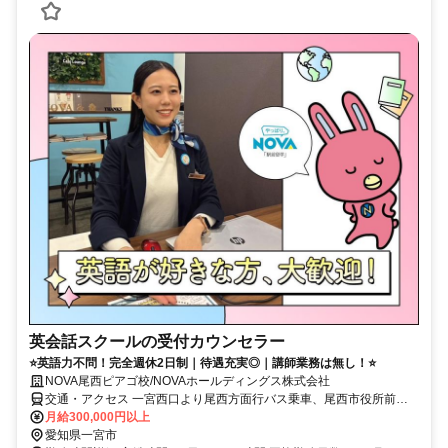
英会話スクールの受付カウンセラー
⭐英語力不問！完全週休2日制｜待遇充実◎｜講師業務は無し！⭐
NOVA尾西ピアゴ校/NOVAホールディングス株式会社
交通・アクセス 一宮西口より尾西方面行バス乗車、尾西市役所前下
車徒歩10分・ピアゴ尾西2F
月給300,000円以上
愛知県一宮市