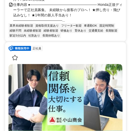
仕事内容 ●――――――――――――――――――― Honda正規ディ
ーラーで正社員募集。 未経験から接客のプロへ！ ★押し売り・飛び
込みなし！ ★1年間の新人手当あり！
――――――――――――――...
業界未経験者歓迎
資格取得支援あり
フリーター歓迎
車通勤OK
固定時間制
経験不問
未経験者歓迎
経験者歓迎
研修あり
育休あり
交通費支給
長期歓迎
駅近5分以内
社割あり
長期休暇あり
正社員