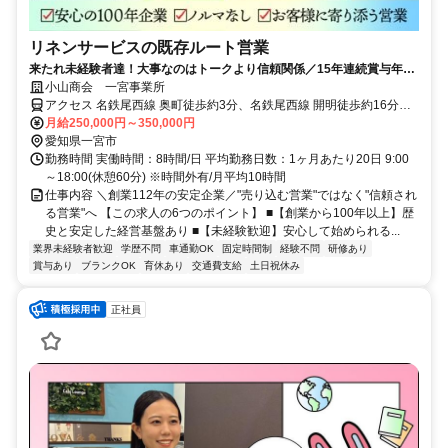
リネンサービスの既存ルート営業
来たれ未経験者達！大事なのはトークより信頼関係／15年連続賞与年3
回・年休120日以上・ノルマなし
小山商会 一宮事業所
アクセス 名鉄尾西線 奥町徒歩約3分、名鉄尾西線 開明徒歩約16分、
名鉄尾西線 玉ノ井徒歩約19分
月給250,000円～350,000円
愛知県一宮市
勤務時間 実働時間：8時間/日 平均勤務日数：1ヶ月あたり20日 9:00
～18:00(休憩60分) ※時間外有/月平均10時間
仕事内容 ＼創業112年の安定企業／"売り込む営業"ではなく"信頼され
る営業"へ 【この求人の6つのポイント】 ■【創業から100年以上】歴
史と安定した経営基盤あり ■【未経験歓迎】安心して始められる...
業界未経験者歓迎
学歴不問
車通勤OK
固定時間制
経験不問
研修あり
賞与あり
ブランクOK
育休あり
交通費支給
土日祝休み
正社員