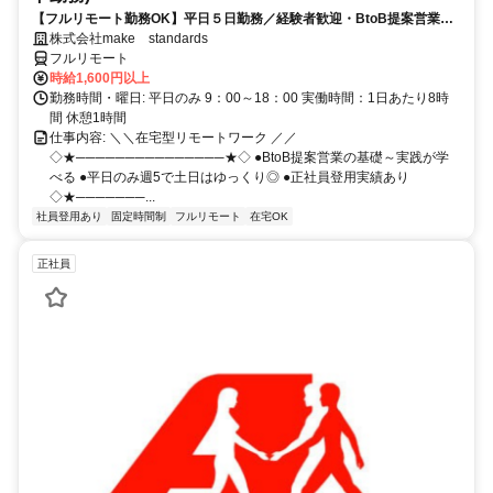
【フルリモート勤務OK】平日５日勤務／経験者歓迎・BtoB提案営業で
スキルアップ
株式会社make standards
フルリモート
時給1,600円以上
勤務時間・曜日: 平日のみ 9：00～18：00 実働時間：1日あたり8時
間 休憩1時間
仕事内容: ＼＼在宅型リモートワーク ／／
◇★───────────────★◇ ●BtoB提案営業の基礎～実践が学
べる ●平日のみ週5で土日はゆっくり◎ ●正社員登用実績あり
◇★───────...
社員登用あり
固定時間制
フルリモート
在宅OK
正社員