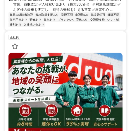
営業、買取査定 ✅入社祝い金あり（最大30万円） ※対象店舗限定 ✅
お客様の愛車を査定し、 納得の売却を叶える営業 ✅反響中心 ...
業界未経験者歓迎
資格取得支援あり
学歴不問
車通勤OK
職場見学可
経験不問
住宅手当あり
研修あり
賞与あり
ブランクOK
育休あり
交通費支給
シフト制
社割あり
入社祝い金あり
正社員