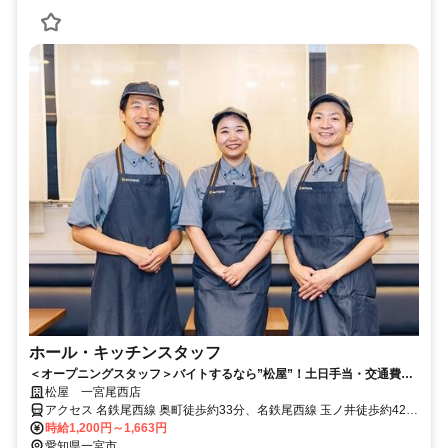
ホール・キッチンスタッフ
＜オープニングスタッフ＞バイトするなら”松屋”！土日手当・交通費・
まかない・社保完備など待遇充実♪＜8月8日オープン予定＞
松屋 一宮尾西店
アクセス 名鉄尾西線 奥町徒歩約33分、名鉄尾西線 玉ノ井徒歩約42
分、名鉄尾西線 開明徒歩約46分 名鉄尾西線「奥町駅」より徒歩40分
時給1,200円～1,663円
愛知県一宮市