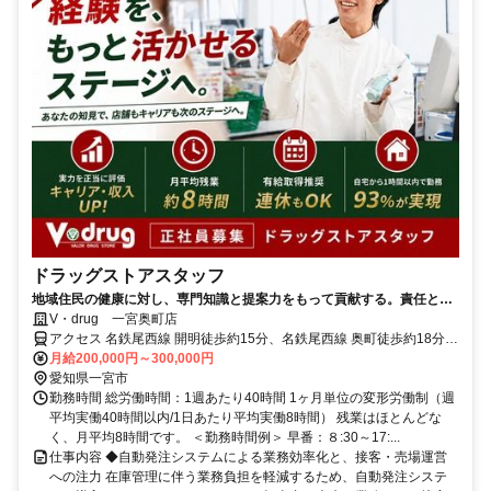
ドラッグストアスタッフ
地域住民の健康に対し、専門知識と提案力をもって貢献する。責任とや
りがいを伴う業務です。
V・drug 一宮奥町店
アクセス 名鉄尾西線 開明徒歩約15分、名鉄尾西線 奥町徒歩約18分、
名鉄名古屋本線/名鉄空港線 石刀徒歩約17分
月給200,000円～300,000円
愛知県一宮市
勤務時間 総労働時間：1週あたり40時間 1ヶ月単位の変形労働制（週
平均実働40時間以内/1日あたり平均実働8時間） 残業はほとんどな
く、月平均8時間です。 ＜勤務時間例＞ 早番：８:30～17:...
仕事内容 ◆自動発注システムによる業務効率化と、接客・売場運営
への注力 在庫管理に伴う業務負担を軽減するため、自動発注システ