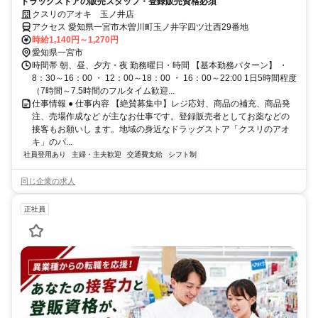
ドラッグストアの販売スタッフ・登録販売資格必須
クスリのアオキ 玉ノ井店
アクセス 愛知県一宮市木曽川町玉ノ井字四ツ辻西29番地
時給1,140円～1,270円
愛知県一宮市
時間帯 朝、昼、夕方・夜 勤務曜日・時間 【基本勤務パターン】 ・
8：30～16：00 ・ 12：00～18：00 ・ 16：00～22:00 1日5時間程度
（7時間～7.5時間のフルタイム歓迎...
仕事情報 ● 仕事内容 【絶賛募集中】レジ応対、商品の補充、商品発
注、売場作成など が主なお仕事です。登録販売者としてお薬などの
接客もお願いし ます。地域の身近なドラッグストア「クスリのアオ
キ」のパ...
社員登用あり
主婦・主夫歓迎
交通費支給
シフト制
同じ企業の求人
正社員