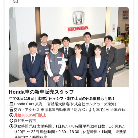
Honda車の新車販売スタッフ
年間休日116日｜水曜定休＋シフト制で土日の休み取得も可能！
Honda Cars 東海 一宮濃尾大橋店(株式会社ホンダカーズ東海)
交通・アクセス 東海北陸自動車道「尾西IC」より車で5分 ※車通勤
OK（駐車場完備）
月給206,850円以上
愛知県一宮市
勤務時間詳細 実働時間：1日あたり8時間 平均勤務日数：1ヶ月あた
り20日 〜 22日 勤務時間：9:30～18:30（休憩時間：1時間） ※残業
月平均25.5時間程度