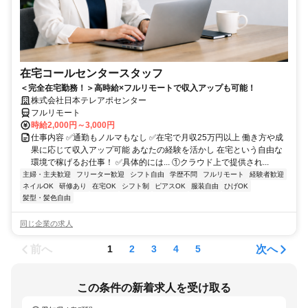
在宅コールセンタースタッフ
＜完全在宅勤務！＞高時給×フルリモートで収入アップも可能！
株式会社日本テレアポセンター
フルリモート
時給2,000円～3,000円
仕事内容 ✅通勤もノルマもなし ✅在宅で月収25万円以上 働き方や成
果に応じて収入アップ可能 あなたの経験を活かし 在宅という自由な
環境で稼げるお仕事！ ✅具体的には... ①クラウド上で提供され...
主婦・主夫歓迎
フリーター歓迎
シフト自由
学歴不問
フルリモート
経験者歓迎
ネイルOK
研修あり
在宅OK
シフト制
ピアスOK
服装自由
ひげOK
髪型・髪色自由
同じ企業の求人
前へ
次へ
1
2
3
4
5
この条件の新着求人を受け取る