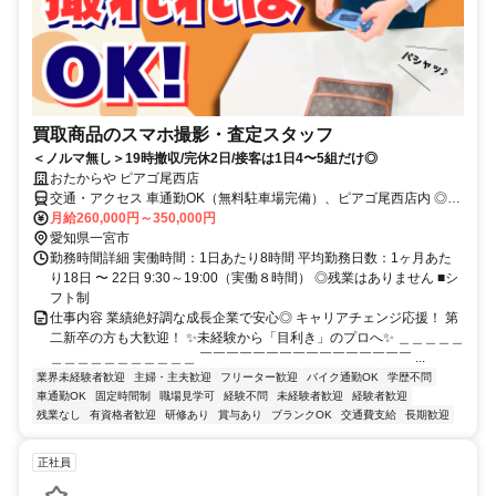
買取商品のスマホ撮影・査定スタッフ
＜ノルマ無し＞19時撤収/完休2日/接客は1日4〜5組だけ◎
おたからや ピアゴ尾西店
交通・アクセス 車通勤OK（無料駐車場完備）、ピアゴ尾西店内 ◎名
鉄尾西線奥町駅～車で6分
月給260,000円～350,000円
愛知県一宮市
勤務時間詳細 実働時間：1日あたり8時間 平均勤務日数：1ヶ月あた
り18日 〜 22日 9:30～19:00（実働８時間） ◎残業はありません ■シ
フト制
仕事内容 業績絶好調な成長企業で安心◎ キャリアチェンジ応援！ 第
二新卒の方も大歓迎！ ✨未経験から「目利き」のプロへ✨ ＿＿＿＿＿
＿＿＿＿＿＿＿＿＿＿＿ ￣￣￣￣￣￣￣￣￣￣￣￣￣￣￣￣ ...
業界未経験者歓迎
主婦・主夫歓迎
フリーター歓迎
バイク通勤OK
学歴不問
車通勤OK
固定時間制
職場見学可
経験不問
未経験者歓迎
経験者歓迎
残業なし
有資格者歓迎
研修あり
賞与あり
ブランクOK
交通費支給
長期歓迎
正社員