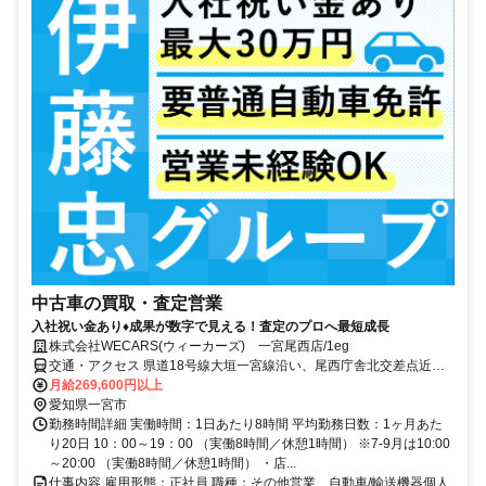
中古車の買取・査定営業
入社祝い金あり♦︎成果が数字で見える！査定のプロへ最短成長
株式会社WECARS(ウィーカーズ) 一宮尾西店/1eg
交通・アクセス 県道18号線大垣一宮線沿い、尾西庁舎北交差点近く
の店舗です。
月給269,600円以上
愛知県一宮市
勤務時間詳細 実働時間：1日あたり8時間 平均勤務日数：1ヶ月あた
り20日 10：00～19：00 （実働8時間／休憩1時間） ※7-9月は10:00
～20:00 （実働8時間／休憩1時間） ・店...
仕事内容 雇用形態：正社員 職種：その他営業、自動車/輸送機器個人