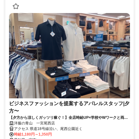
ビジネスファッションを提案するアパレルスタッフ|夕
方〜
【夕方から涼しくガッツリ稼ぐ！】全店時給UP×学校やWワークと両立
シフトです♪
洋服の青山 一宮尾西店
アクセス 県道18号線沿い、尾西公園近く
時給1,180円～1,350円