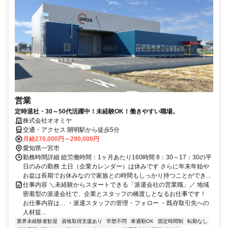
営業
定時退社・30～50代活躍中！未経験OK！働きやすい職場。
株式会社オオミヤ
交通・アクセス 開明駅から徒歩5分
月給270,000円～290,000円
愛知県一宮市
勤務時間詳細 総労働時間：1ヶ月あたり160時間 8：30～17：30の平
日のみの勤務 土日（企業カレンダー）は休みです さらに年末年始や
お盆は長期でお休みなので家族との時間もしっかり持つことができ...
仕事内容 ＼未経験からスタートできる「派遣会社の営業職」／ 地域
密着型の派遣会社で、企業とスタッフの橋渡しとなるお仕事です！
お仕事内容は… ・派遣スタッフの管理・フォロー ・既存取引先への
人材提...
業界未経験者歓迎
資格取得支援あり
学歴不問
車通勤OK
固定時間制
転勤なし