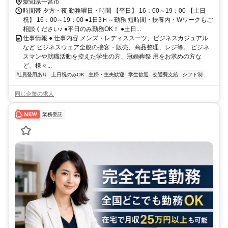
愛知県一宮市
時間帯 夕方・夜 勤務曜日・時間 【平日】 16：00～19：00 【土日
祝】 16：00～19：00 ●1日3Ｈ～勤務 短時間・扶養内・Wワークもご
相談ください♪ ●平日のみ勤務OK！ ●土日...
仕事情報 ● 仕事内容 メンズ・レディススーツ、ビジネスカジュアル
など ビジネスウェア全般の接客・販売、商品整理、レジ等。 ビジネ
スマンや就職活動を控えた学生の方、冠婚葬祭 用をお求めの方な
ど、様々...
社員登用あり
土日祝のみOK
主婦・主夫歓迎
学生歓迎
交通費支給
シフト制
同じ企業の求人
業務委託