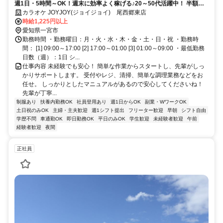
週1日・5時間～OK！週末に効率よく稼げる♪20～50代活躍中！ 半額で
遊べちゃうスタッフ割引有り◎
カラオケ JOYJOY(ジョイジョイ) 尾西郷東店
時給1,225円以上
愛知県一宮市
勤務時間 ・勤務曜日：月・火・水・木・金・土・日・祝 ・勤務時
間： [1] 09:00～17:00 [2] 17:00～01:00 [3] 01:00～09:00 ・最低勤務
日数（週）：1日 シ...
仕事内容 未経験でも安心！ 簡単な作業からスタートし、先輩がしっ
かりサポートします。 受付やレジ、清掃、簡単な調理業務などをお
任せ。 しっかりとしたマニュアルがあるので安心してくださいね！
先輩が丁寧...
制服あり
扶養内勤務OK
社員登用あり
週1日からOK
副業・WワークOK
土日祝のみOK
主婦・主夫歓迎
週1シフト提出
フリーター歓迎
早朝
シフト自由
学歴不問
車通勤OK
即日勤務OK
平日のみOK
学生歓迎
未経験者歓迎
午前
経験者歓迎
夜間
正社員