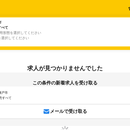
市
市
すべて
すべて
雇用形態を選択してください
を選択してください
求人が見つかりませんでした
この条件の新着求人を受け取る
 瀬戸市
売すべて
メールで受け取る