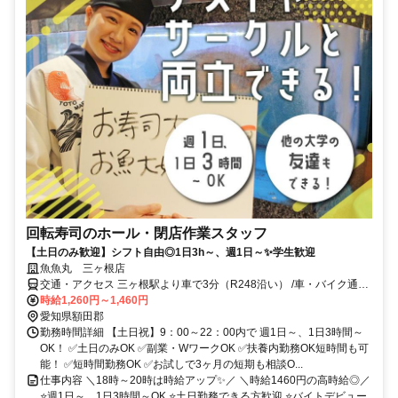
回転寿司のホール・閉店作業スタッフ
【土日のみ歓迎】シフト自由◎1日3h～、週1日～✨学生歓迎
魚魚丸 三ヶ根店
交通・アクセス 三ヶ根駅より車で3分（R248沿い） /車・バイク通勤
OK
時給1,260円～1,460円
愛知県額田郡
勤務時間詳細 【土日祝】9：00～22：00内で 週1日～、1日3時間～
OK！ ✅土日のみOK ✅副業・WワークOK ✅扶養内勤務OK短時間も可
能！ ✅短時間勤務OK ✅お試しで3ヶ月の短期も相談O...
仕事内容 ＼18時～20時は時給アップ✨／ ＼時給1460円の高時給◎／
⭐週1日～、1日3時間～OK ⭐土日勤務できる方歓迎 ⭐バイトデビュー