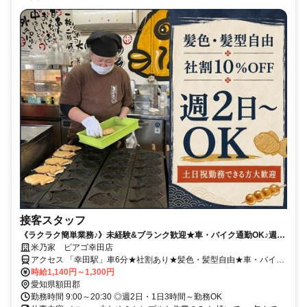
接客スタッフ
《ラクラク簡単業務♪》未経験&ブランク歓迎★車・バイク通勤OK♪週2
日～OK！
米乃家 ピアゴ幸田店
アクセス 「幸田駅」車6分★社割あり★髪色・髪型自由★車・バイク
通勤可
時給1,140円～1,300円
愛知県額田郡
勤務時間 9:00～20:30 ◎週2日・1日3時間～勤務OK