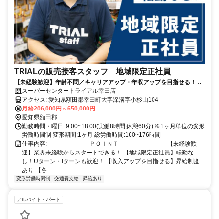
TRIALの販売接客スタッフ 地域限定正社員
【未経験歓迎】年齢不問／キャリアアップ・年収アップを目指せる！／
小売業等の経験が活かせる／週休二日制／昇給・賞与あり／福利厚生充
スーパーセンタートライアル幸田店
実
アクセス: 愛知県額田郡幸田町大字深溝字小杉山104
月給206,000円～650,000円
愛知県額田郡
勤務時間・曜日: 9:00~18:00(実働8時間,休憩60分) ※1ヶ月単位の変形
労働時間制 変形期間:1ヶ月 総労働時間:160~176時間
仕事内容: ―――――――ＰＯＩＮＴ―――――――― 【未経験歓
迎】業界未経験からスタートできる！ 【地域限定正社員】転勤な
し！Uターン・Iターンも歓迎！ 【収入アップを目指せる】昇給制度
あり 【各...
変形労働時間制
交通費支給
昇給あり
アルバイト・パート