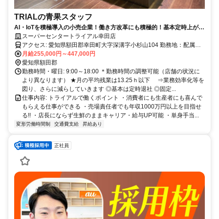
TRIALの青果スタッフ
AI・IoTを積極導入の小売企業！働き方改革にも積極的！基本定時上が
り！
スーパーセンタートライアル幸田店
アクセス: 愛知県額田郡幸田町大字深溝字小杉山104 勤務地：配属は
所在地の都道府県 ※初任地は最寄りの店舗又は希望エリアを優先し
月給255,000円～447,000円
配属します。 ※エリア内勤務または全国勤務いずれか希望を選択で
愛知県額田郡
きます。
勤務時間・曜日: 9:00～18:00 ＊勤務時間の調整可能（店舗の状況に
より異なります） ★月の平均残業は13.25ｈ以下 ⇒業務効率化等を
図り、さらに減らしていきます ◎基本は定時退社 ◎固定...
仕事内容: トライアルで働くポイント ・消費者にも生産者にも喜んで
もらえる仕事ができる ・売場責任者でも年収1000万円以上を目指せ
る!! ・店長にならず生鮮のままキャリア・給与UP可能 ・単身手当...
変形労働時間制
交通費支給
昇給あり
正社員