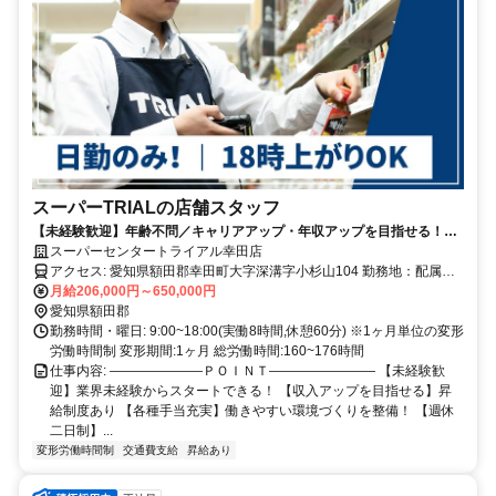
スーパーTRIALの店舗スタッフ
【未経験歓迎】年齢不問／キャリアアップ・年収アップを目指せる！／
小売業等の経験が活かせる／週休二日制／昇給・賞与あり／福利厚生充
スーパーセンタートライアル幸田店
実
アクセス: 愛知県額田郡幸田町大字深溝字小杉山104 勤務地：配属は
所在地の都道府県 ※初任地は最寄りの店舗又は希望エリアを優先し
月給206,000円～650,000円
配属します。 ※エリア内勤務または全国勤務いずれか希望を選択で
愛知県額田郡
きます。
勤務時間・曜日: 9:00~18:00(実働8時間,休憩60分) ※1ヶ月単位の変形
労働時間制 変形期間:1ヶ月 総労働時間:160~176時間
仕事内容: ―――――――ＰＯＩＮＴ―――――――― 【未経験歓
迎】業界未経験からスタートできる！ 【収入アップを目指せる】昇
給制度あり 【各種手当充実】働きやすい環境づくりを整備！ 【週休
二日制】...
変形労働時間制
交通費支給
昇給あり