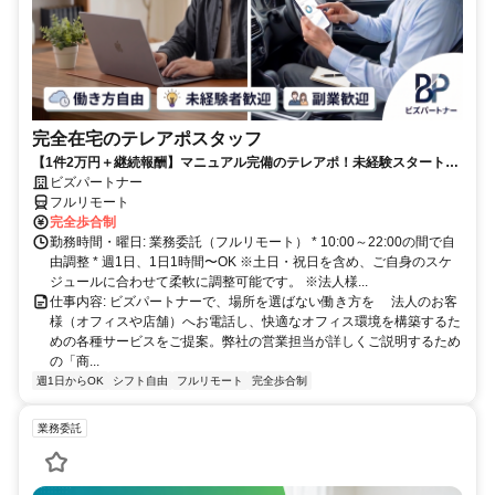
完全在宅のテレアポスタッフ
【1件2万円＋継続報酬】マニュアル完備のテレアポ！未経験スタートの
副業スタッフ活躍中／丁寧なフォロー体制あり
ビズパートナー
フルリモート
完全歩合制
勤務時間・曜日: 業務委託（フルリモート） * 10:00～22:00の間で自
由調整 * 週1日、1日1時間〜OK ※土日・祝日を含め、ご自身のスケ
ジュールに合わせて柔軟に調整可能です。 ※法人様...
仕事内容: ビズパートナーで、場所を選ばない働き方を 法人のお客
様（オフィスや店舗）へお電話し、快適なオフィス環境を構築するた
めの各種サービスをご提案。弊社の営業担当が詳しくご説明するため
の「商...
週1日からOK
シフト自由
フルリモート
完全歩合制
業務委託