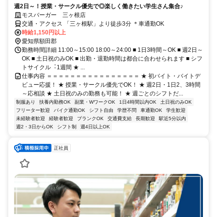
週2日～！授業・サークル優先で◎楽しく働きたい学生さん集合♪
モスバーガー 三ヶ根店
交通・アクセス 「三ヶ根駅」より徒歩3分 ＊車通勤OK
時給1,150円以上
愛知県額田郡
勤務時間詳細 11:00～15:00 18:00～24:00 ■ 1日3時間～OK ■ 週2⽇～
OK ■ 土日祝のみOK ■ 出勤・退勤時間は都合に合わせられます ■ シフ
トサイクル︓1週間 ★ ...
仕事内容 ＝＝＝＝＝＝＝＝＝＝＝＝＝＝＝＝ ★ 初バイト・バイトデ
ビュー応援！ ★ 授業・サークル優先でOK！ ★ 週2日・1日2、3時間
～応相談 ★ 土日祝のみの勤務も可能！ ★ 週ごとのシフトだ...
制服あり
扶養内勤務OK
副業・WワークOK
1日4時間以内OK
土日祝のみOK
フリーター歓迎
バイク通勤OK
シフト自由
学歴不問
車通勤OK
学生歓迎
未経験者歓迎
経験者歓迎
ブランクOK
交通費支給
長期歓迎
駅近5分以内
週2・3日からOK
シフト制
週4日以上OK
正社員