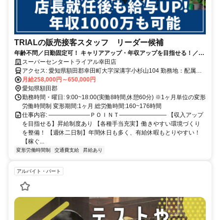
TRIALの販売接客スタッフ リーダー候補
年齢不問／日勤固定可！ キャリアアップ・年収アップを目指せる！／小
売業等の経験が活かせる／週休二日制／昇給・賞与あり／福利厚生充実
スーパーセンタートライアル幸田店
アクセス: 愛知県額田郡幸田町大字深溝字小杉山104 勤務地：配属は
所在地の都道府県 ※初任地は最寄りの店舗又は希望エリアを優先し
月給258,000円～650,000円
配属します。 ※エリア内勤務または全国勤務いずれか希望を選択で
愛知県額田郡
きます。
勤務時間・曜日: 9:00~18:00(実働8時間,休憩60分) ※1ヶ月単位の変形
労働時間制 変形期間:1ヶ月 総労働時間:160~176時間
仕事内容: ―――――――ＰＯＩＮＴ―――――――― 【収入アップ
を目指せる】昇給制度あり 【各種手当充実】働きやすい環境づくり
を整備！ 【週休二日制】年間休日も多く、有給休暇もとりやすい！
【稼ぐ...
変形労働時間制
交通費支給
昇給あり
アルバイト・パート