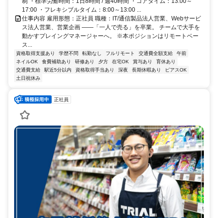
制 ・標準労働時間：1日8時間 / 週40時間 ・コアタイム：13:00～
17:00 ・フレキシブルタイム：8:00～13:00 ...
仕事内容 雇用形態：正社員 職種：IT/通信製品法人営業、Webサービ
ス法人営業、営業企画 ――「一人で売る」を卒業。 チームで大手を
動かすプレイングマネージャーへ。 ※本ポジションはリモートベー
ス...
資格取得支援あり
学歴不問
転勤なし
フルリモート
交通費全額支給
午前
ネイルOK
食費補助あり
研修あり
夕方
在宅OK
賞与あり
育休あり
交通費支給
駅近5分以内
資格取得手当あり
深夜
長期休暇あり
ピアスOK
土日祝休み
正社員