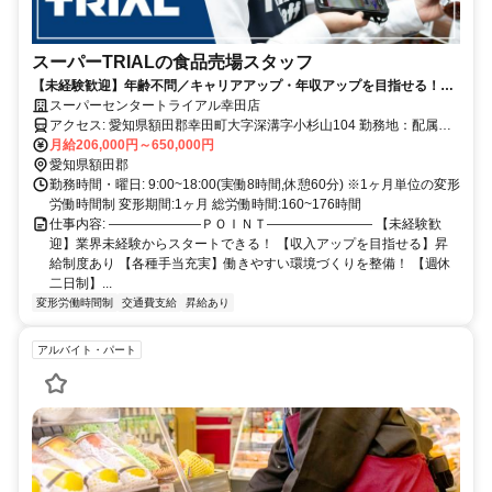
スーパーTRIALの食品売場スタッフ
【未経験歓迎】年齢不問／キャリアアップ・年収アップを目指せる！／
小売業等の経験が活かせる／週休二日制／昇給・賞与あり／福利厚生充
スーパーセンタートライアル幸田店
実
アクセス: 愛知県額田郡幸田町大字深溝字小杉山104 勤務地：配属は
所在地の都道府県 ※初任地は最寄りの店舗又は希望エリアを優先し
月給206,000円～650,000円
配属します。 ※エリア内勤務または全国勤務いずれか希望を選択で
愛知県額田郡
きます。
勤務時間・曜日: 9:00~18:00(実働8時間,休憩60分) ※1ヶ月単位の変形
労働時間制 変形期間:1ヶ月 総労働時間:160~176時間
仕事内容: ―――――――ＰＯＩＮＴ―――――――― 【未経験歓
迎】業界未経験からスタートできる！ 【収入アップを目指せる】昇
給制度あり 【各種手当充実】働きやすい環境づくりを整備！ 【週休
二日制】...
変形労働時間制
交通費支給
昇給あり
アルバイト・パート