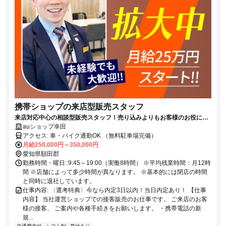
携帯ショップの来店型販売スタッフ
来店対応中心の相談型販売スタッフ！売り込みよりもお客様のお役に立
つことを重視。業務習得フローが明確で着実に成長できる！未経験でも
auショップ幸田
月給25万円以上で安定収入可能
アクセス: 車・バイク通勤OK （無料駐車場完備）
月給250,000円～350,000円
愛知県額田郡
勤務時間・曜日: 9:45～19:00（実働8時間） ※平均残業時間：月12時
間 ※店舗によって多少時間が異なります。 ※基本的には閉店の時間
と同時に退社しています。
仕事内容: 〈選考特典〉今なら内定3日以内！当日内定あり！ 【仕事
内容】 当社運営ショップでの接客販売のお仕事です。 ご来店のお客
様の接客、 ご案内や各種手続きをお願いします。 ・携帯電話の新
規...