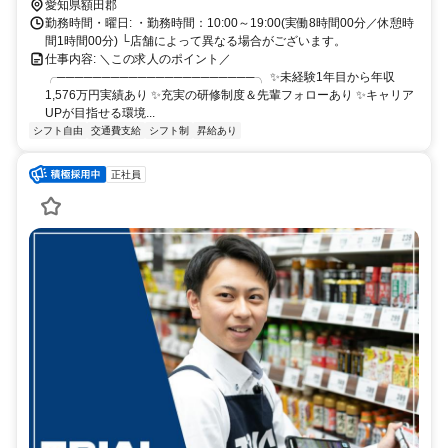
愛知県額田郡
勤務時間・曜日: ・勤務時間：10:00～19:00(実働8時間00分／休憩時
間1時間00分) └店舗によって異なる場合がございます。
仕事内容: ＼この求人のポイント／
╭──────────────────────╮ ✨未経験1年目から年収
1,576万円実績あり ✨充実の研修制度＆先輩フォローあり ✨キャリア
UPが目指せる環境...
シフト自由
交通費支給
シフト制
昇給あり
正社員