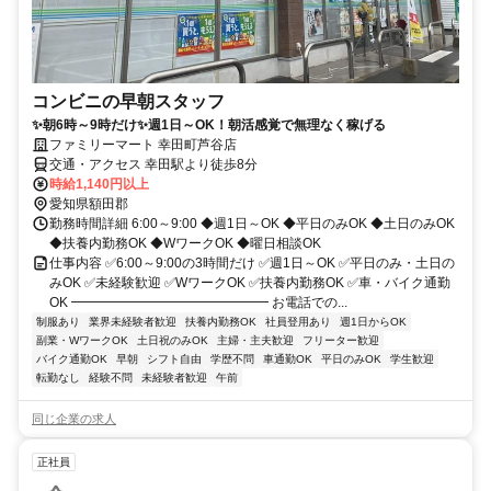
コンビニの早朝スタッフ
✨朝6時～9時だけ✨週1日～OK！朝活感覚で無理なく稼げる
ファミリーマート 幸田町芦谷店
交通・アクセス 幸田駅より徒歩8分
時給1,140円以上
愛知県額田郡
勤務時間詳細 6:00～9:00 ◆週1日～OK ◆平日のみOK ◆土日のみOK
◆扶養内勤務OK ◆WワークOK ◆曜日相談OK
仕事内容 ✅6:00～9:00の3時間だけ ✅週1日～OK ✅平日のみ・土日の
みOK ✅未経験歓迎 ✅WワークOK ✅扶養内勤務OK ✅車・バイク通勤
OK ━━━━━━━━━━━━━━━ お電話での...
制服あり
業界未経験者歓迎
扶養内勤務OK
社員登用あり
週1日からOK
副業・WワークOK
土日祝のみOK
主婦・主夫歓迎
フリーター歓迎
バイク通勤OK
早朝
シフト自由
学歴不問
車通勤OK
平日のみOK
学生歓迎
転勤なし
経験不問
未経験者歓迎
午前
同じ企業の求人
正社員