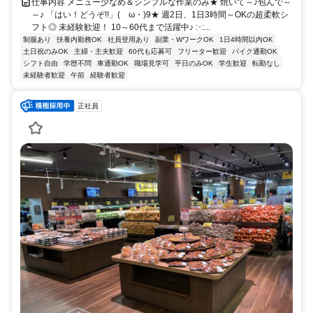
仕事内容 メニュー少なめ＆シンプルな作業のみ★ 焼いて～♪包んで～
～♪ 「はい！どうぞ!!」(ゝω・)9★ 週2日、1日3時間～OKの超柔軟シ
フト◎ 未経験歓迎！ 10～60代まで活躍中♪ :･:...
制服あり
扶養内勤務OK
社員登用あり
副業・WワークOK
1日4時間以内OK
土日祝のみOK
主婦・主夫歓迎
60代も応募可
フリーター歓迎
バイク通勤OK
シフト自由
学歴不問
車通勤OK
職場見学可
平日のみOK
学生歓迎
転勤なし
未経験者歓迎
午前
経験者歓迎
正社員