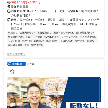
通勤可
時給1,140円～1,300円
愛知県額田郡
勤務時間 9:00～15:00 ◎週2日・1日3時間～勤務OK ◎募集時間以外
の勤務も可能！
仕事内容 ━◎●○－━◎●○－ 週2日、1日3h～ 超柔軟ゆるシフト☆ 平
日のみ/土日のみOK －◎●○━－◎●○━ ◎社員割引10％OFF ◎髪色・
髪型自由 =================...
制服あり
扶養内勤務OK
社員登用あり
副業・WワークOK
1日4時間以内OK
土日祝のみOK
主婦・主夫歓迎
60代も応募可
フリーター歓迎
バイク通勤OK
シフト自由
学歴不問
車通勤OK
職場見学可
平日のみOK
学生歓迎
転勤なし
未経験者歓迎
午前
経験者歓迎
同じ企業の求人
正社員