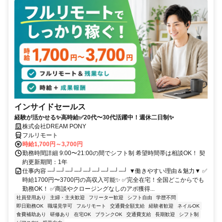
インサイドセールス
経験が活かせる✨高時給✅20代〜30代活躍中！週休二日制✨
株式会社DREAM PONY
フルリモート
時給1,700円～3,700円
勤務時間詳細 9:00〜21:00の間でシフト制 希望時間帯は相談OK！ 契
約更新期間：1年
仕事内容 ─┘─┘─┘─┘─┘─┘─┘─┘─┘ ▼働きやすい理由＆魅力▼ ✅
時給1700円〜3700円の高収入可能✨ ✅完全在宅！全国どこからでも
勤務OK！ ✅商談やクロージングなしのアポ獲得...
社員登用あり
主婦・主夫歓迎
フリーター歓迎
シフト自由
学歴不問
即日勤務OK
職場見学可
フルリモート
交通費全額支給
経験者歓迎
ネイルOK
食費補助あり
研修あり
在宅OK
ブランクOK
交通費支給
長期歓迎
シフト制