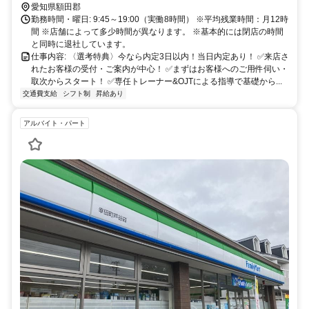
愛知県額田郡
勤務時間・曜日: 9:45～19:00（実働8時間） ※平均残業時間：月12時
間 ※店舗によって多少時間が異なります。 ※基本的には閉店の時間
と同時に退社しています。
仕事内容: 〈選考特典〉今なら内定3日以内！当日内定あり！ ✅来店さ
れたお客様の受付・ご案内が中心！ ✅まずはお客様へのご用件伺い・
取次からスタート！ ✅専任トレーナー&OJTによる指導で基礎から...
交通費支給
シフト制
昇給あり
アルバイト・パート