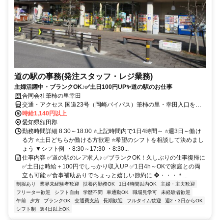
道の駅の事務(発注スタッフ・レジ業務)
主婦活躍中・ブランクOK♪✅土日100円UP✨道の駅のお仕事
合同会社筆柿の里幸田
交通・アクセス 国道23号（岡崎バイパス）筆柿の里・幸田入口を左
折 ◎車通勤OK
時給1,140円以上
愛知県額田郡
勤務時間詳細 8:30～18:00 ⭐上記時間内で1日4時間～ ⭐週3日～働け
る方 ⭐土日どちらか働ける方歓迎 ⭐希望のシフトを相談して決めまし
ょう ▼シフト例 ・8:30～17:30 ・8:30...
仕事内容 ✅道の駅のレア求人♪ ✅ブランクOK！久しぶりの仕事復帰に
✅土日は時給＋100円でしっかり収入UP ✅1日4h～OKで家庭との両
立も可能 ✅食事補助ありでちょっと嬉しい節約に ❖・・・＊...
制服あり
業界未経験者歓迎
扶養内勤務OK
1日4時間以内OK
主婦・主夫歓迎
フリーター歓迎
シフト自由
学歴不問
車通勤OK
職場見学可
未経験者歓迎
午前
夕方
ブランクOK
交通費支給
長期歓迎
フルタイム歓迎
週2・3日からOK
シフト制
週4日以上OK