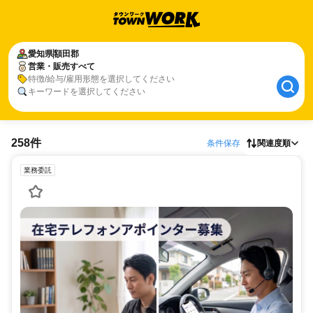
愛知県
額田郡
営業・販売すべて
特徴/給与/雇用形態を選択してください
キーワードを選択してください
258件
条件保存
関連度順
業務委託