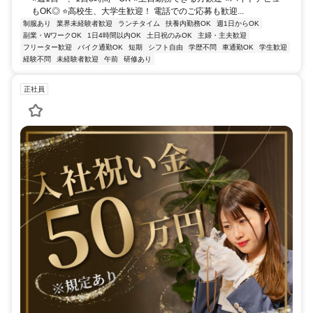
もOK◎ ⭐高校生、大学生歓迎！ 電話でのご応募も歓迎...
制服あり
業界未経験者歓迎
ランチタイム
扶養内勤務OK
週1日からOK
副業・WワークOK
1日4時間以内OK
土日祝のみOK
主婦・主夫歓迎
フリーター歓迎
バイク通勤OK
短期
シフト自由
学歴不問
車通勤OK
学生歓迎
経験不問
未経験者歓迎
午前
研修あり
正社員