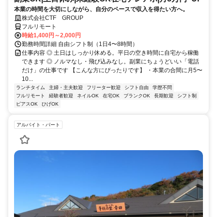
本業の時間を大切にしながら、自分のペースで収入を得たい方へ。
株式会社CTF GROUP
フルリモート
時給1,400円～2,000円
勤務時間詳細 自由シフト制（1日4〜8時間）
仕事内容 ◎ 土日はしっかり休める。平日の空き時間に自宅から稼働
できます ◎ ノルマなし・飛び込みなし。副業にちょうどいい「電話
だけ」の仕事です 【こんな方にぴったりです】 ・本業の合間に月5〜
10...
ランチタイム
主婦・主夫歓迎
フリーター歓迎
シフト自由
学歴不問
フルリモート
経験者歓迎
ネイルOK
在宅OK
ブランクOK
長期歓迎
シフト制
ピアスOK
ひげOK
アルバイト・パート