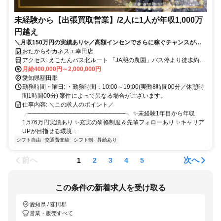
未経験から【出張買取営業】/2人に1人が年収1,000万
円越え
＼月収150万円の実績あり✨／高額インセンでさらに稼ぐチャンスがあ
ります❗ ✨賞与年2回✨入社祝い金あり ✅テレアポなし！✅飛び込みなし
おたからやカネスエ幸田店
✅土日希望休もOK✅女性も活躍中✅研修サポートも充実❗
アクセス: えこたんバス北ルート 「JA憩の農園」バス停より徒歩約4
分 車通勤応相談
月給400,000円～2,000,000円
愛知県額田郡
勤務時間・曜日: ・勤務時間：10:00～19:00(実働8時間00分／休憩時
間1時間00分) 案件によって異なる場合がございます。
仕事内容: ＼この求人のポイント／
╭──────────────────────╮ ✨未経験1年目から年収
1,576万円実績あり ✨充実の研修制度＆先輩フォローあり ✨キャリア
UPが目指せる環境...
シフト自由
交通費支給
シフト制
昇給あり
前へ
次へ
1
2
3
4
5
この条件の新着求人を受け取る
愛知県 / 額田郡
営業・販売すべて