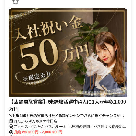
【店舗買取営業】/未経験活躍中/4人に1人が年収1,000
万円
＼月収150万円の実績あり✨／高額インセンでさらに稼ぐチャンスがあ
ります❗ ✨賞与年2回✨入社祝い金あり ✅テレアポなし！✅残業ほぼなし
おたからやカネスエ幸田店
✅土日希望休もOK✅女性も活躍中✅研修サポートも充実❗
アクセス: えこたんバス北ルート 「JA憩の農園」バス停より徒歩約4
分 車通勤応相談
月給350,000円～2,000,000円