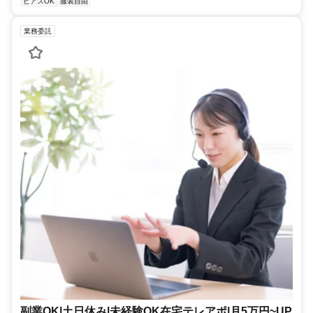
ピアスOK
服装自由
業務委託
副業OK|土日休み|未経験OK在宅テレアポ|月5万円~UP