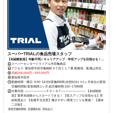
スーパーTRIALの食品売場スタッフ
【未経験歓迎】年齢不問／キャリアアップ・年収アップを目指せる！／
小売業等の経験が活かせる／週休二日制／昇給・賞与あり／福利厚生充
スーパーセンタートライアル半田亀崎店
実
アクセス: 愛知県半田市亀崎町９丁目１１７番 勤務地：配属は所在地
の都道府県 ※初任地は最寄りの店舗又は希望エリアを優先し配属し
月給206,000円～650,000円
ます。 ※エリア内勤務または全国勤務いずれか希望を選択できま
愛知県半田市
す。
勤務時間・曜日: 9:00~18:00(実働8時間,休憩60分) ※1ヶ月単位の変形
労働時間制 変形期間:1ヶ月 総労働時間:160~176時間
仕事内容: ―――――――ＰＯＩＮＴ―――――――― 【未経験歓
迎】業界未経験からスタートできる！ 【収入アップを目指せる】昇
給制度あり 【各種手当充実】働きやすい環境づくりを整備！ 【週休
二日制】...
変形労働時間制
交通費支給
昇給あり