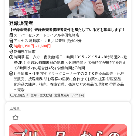
登録販売者
【登録販売者】登録販売者管理者要件を満たしている方を募集します！
スーパーセンタートライアル半田亀崎店
アクセス 亀崎駅・ＪＲ／武豊線 徒歩14分
時給1,350円～1,600円
愛知県半田市
時間帯 昼、夕方・夜 勤務曜日・時間 13:15～21:15 4～8時間 週2～勤
務OK！ ※週20時間未満の勤務 ＜休憩時間＞ 労働時間が6時間を超え
て8時間以内の場合は45分 労働時間が8時間...
仕事情報 ● 仕事内容 ドラッグコーナーでのＯＴＣ医薬品販売・化粧
品販売、接客業務 ◎お客様の症状に合わせてお薬の提案 ◎医薬品・
化粧品の陳列、補充、在庫管理、発注などの商品管理業務 ◎医薬品
の売場...
社員登用あり
主婦・主夫歓迎
交通費支給
シフト制
正社員