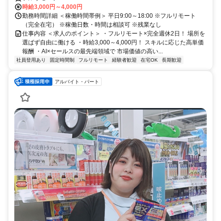
時給3,000円～4,000円
勤務時間詳細 ＜稼働時間帯例＞ 平日9:00～18:00 ※フルリモート
（完全在宅） ※稼働日数・時間は相談可 ※残業なし
仕事内容 ＜求人のポイント＞ ・フルリモート×完全週休2日！ 場所を
選ばず自由に働ける ・時給3,000～4,000円！ スキルに応じた高単価
報酬 ・AI×セールスの最先端領域で 市場価値の高い...
社員登用あり
固定時間制
フルリモート
経験者歓迎
在宅OK
長期歓迎
アルバイト・パート