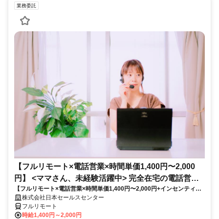
業務委託
【フルリモート×電話営業×時間単価1,400円〜2,000
円】 <ママさん、未経験活躍中> 完全在宅の電話営業
【フルリモート×電話営業×時間単価1,400円〜2,000円+インセンティブ
で家庭と仕事の両立を実現
あり】 ＜ママさん、未経験活躍中＞ 完全在宅の電話営業で家庭と仕事の
株式会社日本セールスセンター
両立を実現
フルリモート
時給1,400円～2,000円