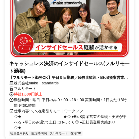
キャッシュレス決済のインサイドセールス(フルリモー
ト勤務)
【フルリモート勤務OK】平日５日勤務／経験者歓迎・BtoB提案営業で
スキルアップ
株式会社make standards
フルリモート
時給1,600円以上
勤務時間・曜日: 平日のみ 9：00～18：00 実働時間：1日あたり8時
間 休憩1時間
仕事内容: ＼＼在宅型リモートワーク ／／
◇★───────────────★◇ ●BtoB提案営業の基礎～実践が学
べる ●平日のみ週5で土日はゆっくり◎ ●正社員登用実績あり
◇★───────...
社員登用あり
固定時間制
フルリモート
在宅OK