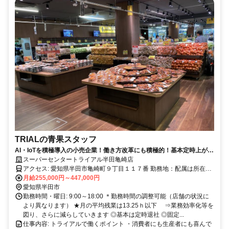
TRIALの青果スタッフ
AI・IoTを積極導入の小売企業！働き方改革にも積極的！基本定時上が
り！
スーパーセンタートライアル半田亀崎店
アクセス: 愛知県半田市亀崎町９丁目１１７番 勤務地：配属は所在地
の都道府県 ※初任地は最寄りの店舗又は希望エリアを優先し配属し
月給255,000円～447,000円
ます。 ※エリア内勤務または全国勤務いずれか希望を選択できま
愛知県半田市
す。
勤務時間・曜日: 9:00～18:00 ＊勤務時間の調整可能（店舗の状況に
より異なります） ★月の平均残業は13.25ｈ以下 ⇒業務効率化等を
図り、さらに減らしていきます ◎基本は定時退社 ◎固定...
仕事内容: トライアルで働くポイント ・消費者にも生産者にも喜んで