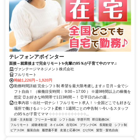
テレフォンアポインター
面接～就業後まで完全リモート✨先輩の95％が子育て中のママ♫
ヴァンテージマネジメント株式会社
フルリモート
時給1,226円～1,920円
勤務時間詳細 完全シフト制 希望を最大限考慮します♫ ⏰月～金でシ
フト自由！ （稼働目安時間： 9:00～17:00 ） ※週9時間以上の稼働を
想定 ⏰お好きな時間帯で1日3時間～！ ⏰平日のみの週...
仕事内容 ✨出社一切ナシ！フルリモート求人！ ✨全国どこでも好きな
場所で働ける♫ ✨シフト柔軟！1週間ごとの申告制 ✨今いるスタッフ
の95％が子育てママ ༶ ༶ ༶ ༶ ༶ ༶ ༶ ༶ ༶ ༶ ༶ ༶...
主婦・主夫歓迎
フリーター歓迎
シフト自由
学歴不問
即日勤務OK
フルリモート
経験者歓迎
ネイルOK
在宅OK
ブランクOK
長期歓迎
シフト制
ピアスOK
服装自由
履歴書不要
友達と応募OK
ひげOK
髪型・髪色自由