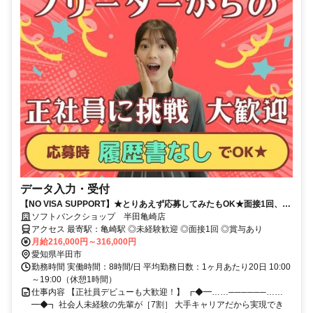
データ入力・受付
【NO VISA SUPPORT】★とりあえず応募してみたもOK★面接1回、最
短1週間で内定可！正社員デビューにオススメ★
ソフトバンクショップ 半田亀崎店
アクセス 最寄駅：亀崎駅 ◎未経験歓迎 ◎面接1回 ◎賞与あり
月給216,000円～316,000円
愛知県半田市
勤務時間 実働時間：8時間/日 平均勤務日数：1ヶ月あたり20日 10:00
～19:00（休憩1時間）
仕事内容 【正社員デビューも大歓迎！】 ┏◆━……──────……
━◆┓ 社会人未経験の先輩が［7割］ 大手キャリアだから実現でき