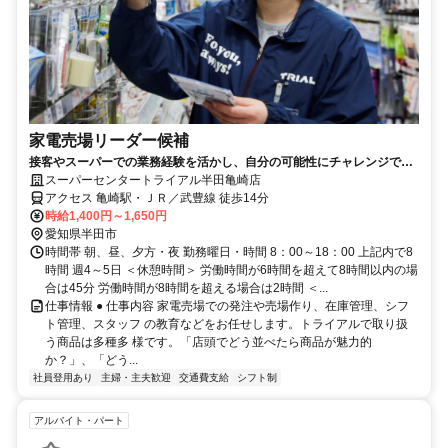
家電売場リーダー候補
接客やスーパーでの業務経験を活かし、自分の可能性にチャレンジでき
ます。昇進、昇給制度あり！
スーパーセンタートライアル半田亀崎店
アクセス 亀崎駅・ＪＲ／武豊線 徒歩14分
時給1,400円～1,650円
愛知県半田市
時間帯 朝、昼、夕方・夜 勤務曜日・時間 8：00～18：00 上記内で8
時間 週4～5日 ＜休憩時間＞ 労働時間が6時間を超えて8時間以内の場
合は45分 労働時間が8時間を超える場合は2時間 ＜...
仕事情報 ● 仕事内容 家電売場での発注や売場作り、在庫管理、シフ
ト管理、スタッフ の教育などをお任せします。トライアルで取り扱
う商品は多種多 様です。「店頭でどう並べたら商品が魅力的
か？」、「どう...
社員登用あり
主婦・主夫歓迎
交通費支給
シフト制
アルバイト・パート