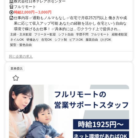
株式会社日本テレアポセンター
フルリモート
時給2,000円～3,000円
仕事内容 ✅通勤もノルマもなし ✅在宅で月収25万円以上 働き方や成
果に応じて収入アップ可能 あなたの経験を活かし 在宅という自由な
環境で稼げるお仕事！ ✅具体的には... ①クラウド上で提供され...
主婦・主夫歓迎
フリーター歓迎
シフト自由
学歴不問
フルリモート
経験者歓迎
ネイルOK
研修あり
在宅OK
シフト制
ピアスOK
服装自由
ひげOK
髪型・髪色自由
同じ企業の求人
業務委託