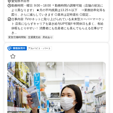
ます。 ※エリア内勤務または全国勤務いずれか希望を選択できま
愛知県半田市
す。
勤務時間・曜日: 9:00～18:00 ＊勤務時間の調整可能（店舗の状況に
より異なります） ★月の平均残業は13.25ｈ以下 ⇒業務効率化等を
図り、さらに減らしていきます ◎基本は定時退社 ◎固定...
仕事内容: TVやネットに取り上げられている未来型スーパーマーケッ
ト 店長にならずキャリアを築き給与UP可能!! 年間休日も多く、有給
休暇もとりやすい！ 消費者にも生産者にも喜んでもらえる仕事がで
き...
変形労働時間制
交通費支給
昇給あり
アルバイト・パート