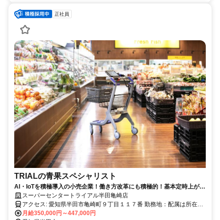
正社員
TRIALの青果スペシャリスト
AI・IoTを積極導入の小売企業！働き方改革にも積極的！基本定時上が
り！
スーパーセンタートライアル半田亀崎店
アクセス: 愛知県半田市亀崎町９丁目１１７番 勤務地：配属は所在地
の都道府県 ※初任地は最寄りの店舗又は希望エリアを優先し配属し
月給350,000円～447,000円