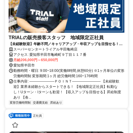
TRIALの販売接客スタッフ 地域限定正社員
【未経験歓迎】年齢不問／キャリアアップ・年収アップを目指せる！／
小売業等の経験が活かせる／週休二日制／昇給・賞与あり／福利厚生充
スーパーセンタートライアル半田亀崎店
実
アクセス: 愛知県半田市亀崎町９丁目１１７番
月給206,000円～650,000円
愛知県半田市
勤務時間・曜日: 9:00~18:00(実働8時間,休憩60分) ※1ヶ月単位の変形
労働時間制 変形期間:1ヶ月 総労働時間:160~176時間
仕事内容: ―――――――ＰＯＩＮＴ―――――――― 【未経験歓
迎】業界未経験からスタートできる！ 【地域限定正社員】転勤な
し！Uターン・Iターンも歓迎！ 【収入アップを目指せる】昇給制度
あり 【各...
変形労働時間制
交通費支給
昇給あり
正社員