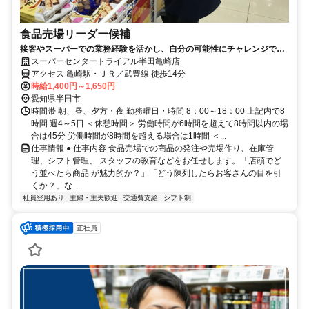
食品売場リーダー候補
接客やスーパーでの業務経験を活かし、自分の可能性にチャレンジでき
ます。昇進、昇給制度あり！
スーパーセンタートライアル半田亀崎店
アクセス 亀崎駅・ＪＲ／武豊線 徒歩14分
時給1,400円～1,650円
愛知県半田市
時間帯 朝、昼、夕方・夜 勤務曜日・時間 8：00～18：00 上記内で8
時間 週4～5日 ＜休憩時間＞ 労働時間が6時間を超えて8時間以内の場
合は45分 労働時間が8時間を超える場合は1時間 ＜...
仕事情報 ● 仕事内容 食品売場での商品の発注や売場作り、在庫管
理、シフト管理、 スタッフの教育などをお任せします。「店頭でど
う並べたら商品 が魅力的か？」「どう陳列したらお客さんの目を引
くか？」な...
社員登用あり
主婦・主夫歓迎
交通費支給
シフト制
正社員