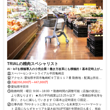
TRIALの精肉スペシャリスト
AI・IoTを積極導入の小売企業！働き方改革にも積極的！基本定時上が
り！
スーパーセンタートライアル半田亀崎店
アクセス: 愛知県半田市亀崎町９丁目１１７番 勤務地：配属は所在地
の都道府県 ※初任地は最寄りの店舗又は希望エリアを優先し配属し
月給350,000円～447,000円
ます。 ※エリア内勤務または全国勤務いずれか希望を選択できま
愛知県半田市
す。
勤務時間・曜日: 9:00～18:00 ＊勤務時間の調整可能（店舗の状況に
より異なります） ★月の平均残業は13.25ｈ以下 ⇒業務効率化等を
図り、さらに減らしていきます ◎基本は定時退社 ◎固定...
仕事内容: TVやネットに取り上げられている未来型スーパーマーケッ
ト 店長にならずキャリアを築き給与UP可能!! 年間休日も多く、有給