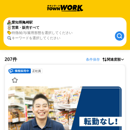
愛知県
亀崎駅
営業・販売すべて
特徴/給与/雇用形態を選択してください
キーワードを選択してください
207件
条件保存
関連度順
正社員