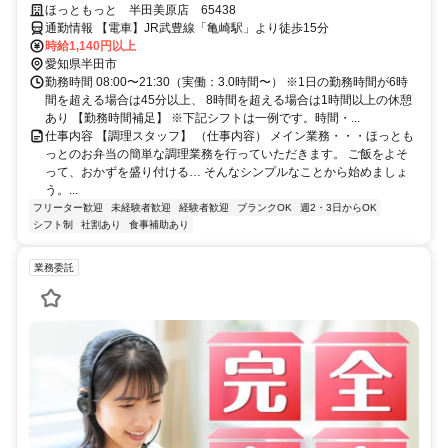
す
ほっともっと 半田美原店 65438
通勤情報 【電車】JR武豊線「亀崎駅」より徒歩15分
時給1,140円以上
愛知県半田市
勤務時間 08:00〜21:30（実働：3.0時間〜） ※1日の勤務時間が6時
間を超える場合は45分以上、 8時間を超える場合は1時間以上の休憩
あり 【勤務時間補足】 ※下記シフトは一例です。時間・...
仕事内容 【調理スタッフ】 （仕事内容） メイン業務・・・ほっとも
っとのお弁当の簡単な調理業務を行っていただきます。 ご飯をよそ
って、おかずを盛り付ける… そんなシンプルなことから始めましょ
う。...
フリーター歓迎
未経験者歓迎
経験者歓迎
ブランクOK
週2・3日からOK
シフト制
社割あり
食事補助あり
業務委託