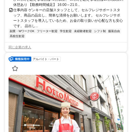
休憩あり 【勤務時間補足】 16:00～21:0...
仕事内容 ゲンキーの店舗スタッフとして、セルフレジサポートスタ
ッフ、商品の品出し、簡単な清掃をお願いします。 セルフレジサポ
ートスタッフを導入しているため、お金の取り扱いが心配な方も安心
です。 品出し...
副業・WワークOK
フリーター歓迎
学生歓迎
未経験者歓迎
シフト制
服装自由
高校生歓迎
同じ企業の求人
アルバイト・パート