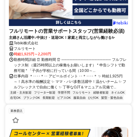
フルリモートの営業サポートスタッフ(営業経験必須)
主婦さん活躍中♪中抜け・送迎OK！家庭と両立しながら働ける✨
Tebiki株式会社
フルリモート
時給1,925円～2,200円
勤務時間詳細 ⏰ 勤務時間 ⏰ ────────────────── フルフレ
ックス制 （週25時間以上の稼働をお願いします） * 申告シフトで勤
務可能 * 「子供が学校に行っている間（10:00～...
仕事内容 ＊‥‥＊‥ アピールポイント ‥＊‥‥＊ ✨ 時給1,925円
～！高水準の報酬設定 ✨ ママ・パパ多数活躍中！温かいチーム ✨ フ
ルフレックスで自由に働く ✨ 丁寧なOJT＆マニュアル完備で...
主婦・主夫歓迎
フリーター歓迎
学歴不問
フルリモート
経験者歓迎
ネイルOK
在宅OK
ブランクOK
長期歓迎
ピアスOK
服装自由
ひげOK
髪型・髪色自由
業務委託