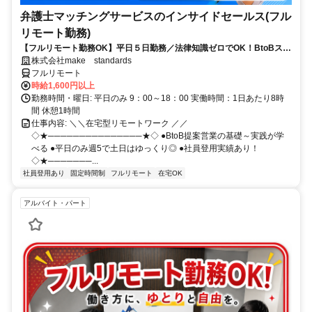
弁護士マッチングサービスのインサイドセールス(フル
リモート勤務)
【フルリモート勤務OK】平日５日勤務／法律知識ゼロでOK！BtoBスキ
ルが身につく営業職
株式会社make standards
フルリモート
時給1,600円以上
勤務時間・曜日: 平日のみ 9：00～18：00 実働時間：1日あたり8時
間 休憩1時間
仕事内容: ＼＼在宅型リモートワーク ／／
◇★───────────────★◇ ●BtoB提案営業の基礎～実践が学
べる ●平日のみ週5で土日はゆっくり◎ ●社員登用実績あり！
◇★───────...
社員登用あり
固定時間制
フルリモート
在宅OK
アルバイト・パート