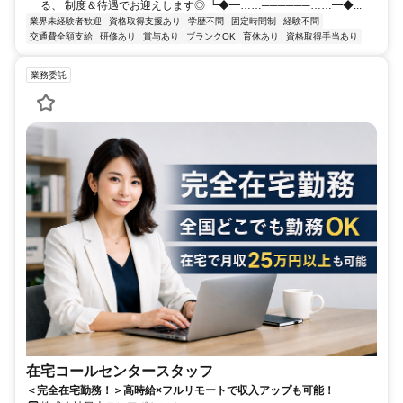
る、 制度＆待遇でお迎えします◎ ┗◆━……──────……━◆...
業界未経験者歓迎
資格取得支援あり
学歴不問
固定時間制
経験不問
交通費全額支給
研修あり
賞与あり
ブランクOK
育休あり
資格取得手当あり
業務委託
在宅コールセンタースタッフ
＜完全在宅勤務！＞高時給×フルリモートで収入アップも可能！