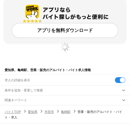
アプリを無料ダウンロード
愛知県、亀崎駅、営業・販売のアルバイト・バイト求人情報
求人の詳細を表示
条件を追加・変更して検索
市区町村を追加・変更
関連キーワード
完全在宅ワーク 全国
シール貼り 在宅
現在地周辺
ガチャガチャ
犬カフェ
愛知県
駅を追加・変更
バイトTOP
愛知県
半田市
亀崎駅
営業・販売のアルバイト・バイ
愛知県
すべて
ト・求人
名古屋市
すべて
職種を追加・変更
JR中央本線(名古屋～塩尻)
千種区
東区
北区
西区
中村区
中区
昭和区
瑞穂区
熱田区
中川区
港区
南区
守山区
名古屋駅
金山駅
鶴舞駅
千種駅
千種駅
千種駅
大曽根駅
新守山駅
勝川駅
春日井駅
飲食・フードサービス
緑区
名東区
天白区
特徴を追加・変更