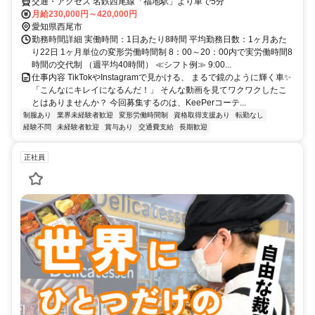
交通・アクセス 名鉄西尾線「福地駅」より車で5分
月給230,000円～420,000円
愛知県西尾市
勤務時間詳細 実働時間：1日あたり8時間 平均勤務日数：1ヶ月あた
り22日 1ヶ月単位の変形労働時間制 8：00～20：00内で実労働時間8
時間の交代制 （週平均40時間） ≪シフト例≫ 9:00...
仕事内容 TikTokやInstagramで見かける、 まるで鏡のように輝く車✨
「こんなにキレイになるんだ！」 そんな動画を見てワクワクしたこ
とはありませんか？ 今回募集するのは、KeePerコーテ...
制服あり
業界未経験者歓迎
変形労働時間制
資格取得支援あり
転勤なし
経験不問
未経験者歓迎
賞与あり
交通費支給
長期歓迎
正社員