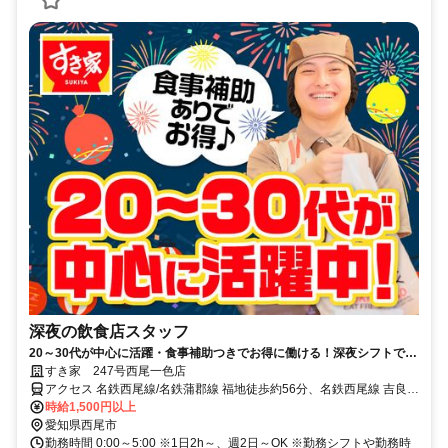
深夜の飲食店スタッフ
20～30代が中心に活躍・食事補助つきでお得に働ける！深夜シフトで稼
ぎませんか◎
すき家 247号西尾一色店
アクセス 名鉄西尾線/名鉄蒲郡線 福地徒歩約56分、名鉄西尾線 吉良吉
田徒歩約68分、名鉄蒲郡線 吉良吉田徒歩約68分 247号線沿い、一色
時給1,500円以上
味浜交差点近く
愛知県西尾市
勤務時間 0:00～5:00 ※1日2h～、週2日～OK ※勤務シフトや勤務時