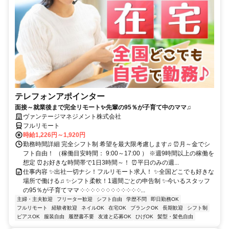
テレフォンアポインター
面接～就業後まで完全リモート✨先輩の95％が子育て中のママ♫
ヴァンテージマネジメント株式会社
フルリモート
時給1,226円～1,920円
勤務時間詳細 完全シフト制 希望を最大限考慮します♫ ⏰月～金でシ
フト自由！ （稼働目安時間： 9:00～17:00 ） ※週9時間以上の稼働を
想定 ⏰お好きな時間帯で1日3時間～！ ⏰平日のみの週...
仕事内容 ✨出社一切ナシ！フルリモート求人！ ✨全国どこでも好きな
場所で働ける♫ ✨シフト柔軟！1週間ごとの申告制 ✨今いるスタッフ
の95％が子育てママ ༶ ༶ ༶ ༶ ༶ ༶ ༶ ༶ ༶ ༶ ༶ ༶...
主婦・主夫歓迎
フリーター歓迎
シフト自由
学歴不問
即日勤務OK
フルリモート
経験者歓迎
ネイルOK
在宅OK
ブランクOK
長期歓迎
シフト制
ピアスOK
服装自由
履歴書不要
友達と応募OK
ひげOK
髪型・髪色自由