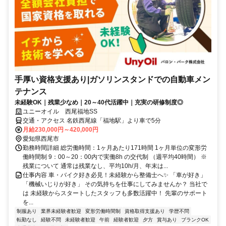
手厚い資格支援あり|ガソリンスタンドでの自動車メン
テナンス
未経験OK｜残業少なめ｜20～40代活躍中｜充実の研修制度◎
ユニーオイル 西尾福地SS
交通・アクセス 名鉄西尾線「福地駅」より車で5分
月給230,000円～420,000円
愛知県西尾市
勤務時間詳細 総労働時間：1ヶ月あたり171時間 1ヶ月単位の変形労
働時間制 9：00～20：00内で実働8h の交代制 （週平均40時間） ※
残業について 通常は残業なし、平均10h/月、年末は...
仕事内容 車・バイク好き必見！未経験から整備士へ✨ 「車が好き」
「機械いじりが好き」 その気持ちを仕事にしてみませんか？ 当社で
は 未経験からスタートしたスタッフも多数活躍中！ 先輩のサポート
を...
制服あり
業界未経験者歓迎
変形労働時間制
資格取得支援あり
学歴不問
転勤なし
経験不問
未経験者歓迎
午前
経験者歓迎
夕方
賞与あり
ブランクOK