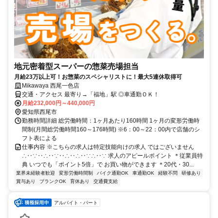
地元密着型スーパーの惣菜売場担当
月給23万以上可！お惣菜のスペシャリストに！最大5連休取得可
Mikawaya 西尾一色店
交通・アクセス 最寄り→「福地」駅 ◎車通勤ＯＫ！
月給232,000円～440,000円
愛知県西尾市
勤務時間詳細 総労働時間：1ヶ月あたり160時間 1ヶ月の変形労働時
間制(月間総労働時間160～176時間) ※6：00～22：00内で店舗のシ
フト表による
仕事内容 ※こちらの求人は特定技能向けの求人 ではございません
∴‥∵‥∴‥∵‥∴‥∴‥∵∴‥∵ 求人のアピールポイント ＊従業員特
典 いつでも「ポイント5倍」で お買い物ができます ＊20代・30...
業界未経験者歓迎
変形労働時間制
バイク通勤OK
車通勤OK
経験不問
研修あり
賞与あり
ブランクOK
育休あり
交通費支給
アルバイト・パート