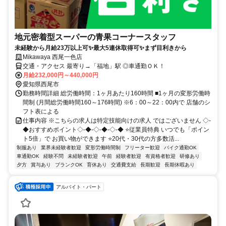
地元密着型スーパーの青果コーナースタッフ
未経験から月給23万以上可✨最大5連休取得可✨まず目利きから
Mikawaya 西尾一色店
交通・アクセス 最寄り→「福地」駅 ◎車通勤ＯＫ！
月給232,000円～440,000円
愛知県西尾市
勤務時間詳細 総労働時間：1ヶ月あたり160時間 ■1ヶ月の変形労働時
間制 (月間総労働時間160～176時間) ※6：00～22：00内で 店舗のシ
フト表による
仕事内容 ※こちらの求人は特定技能向けの求人 ではございません ◇-
◆おすすめポイント◇-◆-◇-◆-◇-◆ ⭐従業員特典 いつでも「ポイン
ト5倍」で お買い物ができます ⭐20代・30代の方多数活...
制服あり
業界未経験者歓迎
変形労働時間制
フリーター歓迎
バイク通勤OK
車通勤OK
経験不問
未経験者歓迎
午前
経験者歓迎
有資格者歓迎
研修あり
夕方
賞与あり
ブランクOK
育休あり
交通費支給
長期歓迎
長期休暇あり
アルバイト・パート