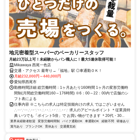
地元密着型スーパーのベーカリースタッフ
月給23万以上可！未経験からパン職人に！最大5連休取得可能！
Mikawaya 西尾一色店
交通・アクセス 最寄り→「福地」駅 ◎車通勤ＯＫ！
月給232,000円～440,000円
愛知県西尾市
勤務時間詳細 総労働時間：1ヶ月あたり160時間 1ヶ月の変形労働時
間制(月間総労働時間160～176時間) ※6：00～22：00内で店舗のシ
フト表による
仕事内容 ※こちらの求人は特定技能向けの求人 ではございません
∴‥∵‥∴‥∵‥∴‥∴‥∵∴‥∵ 求人のアピールポイント ＊従業員特
典 いつでも「ポイント5倍」で お買い物ができます ＊20代・30...
業界未経験者歓迎
変形労働時間制
バイク通勤OK
車通勤OK
経験不問
研修あり
賞与あり
ブランクOK
育休あり
交通費支給