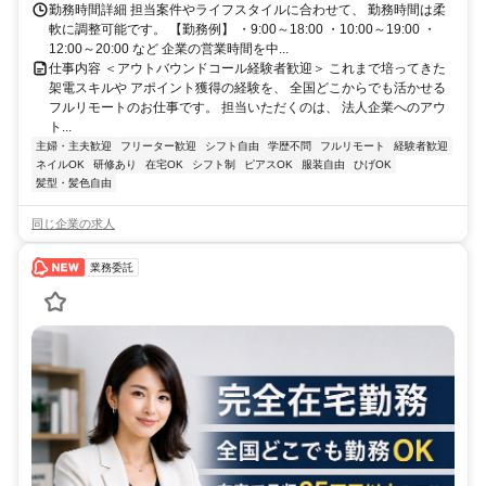
勤務時間詳細 担当案件やライフスタイルに合わせて、 勤務時間は柔
軟に調整可能です。 【勤務例】 ・9:00～18:00 ・10:00～19:00 ・
12:00～20:00 など 企業の営業時間を中...
仕事内容 ＜アウトバウンドコール経験者歓迎＞ これまで培ってきた
架電スキルや アポイント獲得の経験を、 全国どこからでも活かせる
フルリモートのお仕事です。 担当いただくのは、 法人企業へのアウ
ト...
主婦・主夫歓迎
フリーター歓迎
シフト自由
学歴不問
フルリモート
経験者歓迎
ネイルOK
研修あり
在宅OK
シフト制
ピアスOK
服装自由
ひげOK
髪型・髪色自由
同じ企業の求人
業務委託