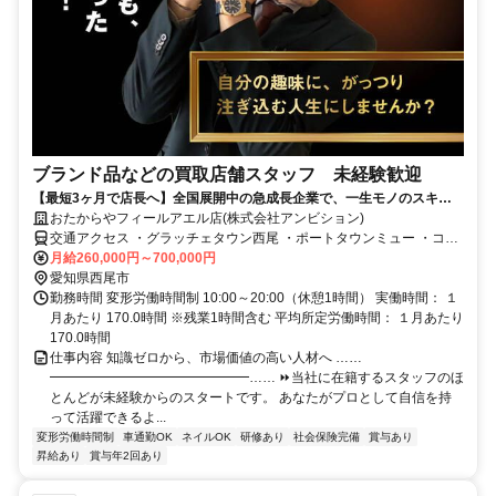
ブランド品などの買取店舗スタッフ 未経験歓迎
【最短3ヶ月で店長へ】全国展開中の急成長企業で、一生モノのスキル
とキャリアを手にしませんか？
おたからやフィールアエル店(株式会社アンビション)
交通アクセス ・グラッチェタウン西尾 ・ポートタウンミュー ・コノ
ミヤ青木 ・豊田GAZA店 ・クラスポ蒲郡 ・フィールアエル ・フィー
月給260,000円～700,000円
ルエクボスタイルこもぐち ・MEGAドン・キホーテUNY 東海通 ・ド
愛知県西尾市
ン・キホーテUNY 碧南 ・ピアゴ黒笹 ・エアポートウォーク名古屋 ・
勤務時間 変形労働時間制 10:00～20:00（休憩1時間） 実働時間： １
MEGAドン・キホーテUNY豊明 ・ピアゴ ラ フーズコア正保 ※上記店
月あたり 170.0時間 ※残業1時間含む 平均所定労働時間： １月あたり
舗内で異動や応援あり
170.0時間
仕事内容 知識ゼロから、市場価値の高い人材へ ……
━━━━━━━━━━━━━━━…… ⏩当社に在籍するスタッフのほ
とんどが未経験からのスタートです。 あなたがプロとして自信を持
って活躍できるよ...
変形労働時間制
車通勤OK
ネイルOK
研修あり
社会保険完備
賞与あり
昇給あり
賞与年2回あり