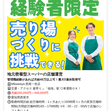
地元密着型スーパーの店舗運営
管理職経験があれば月給40万以上可！最大5連休取得可
Mikawaya 西尾一色店
交通・アクセス 最寄り→「福地」駅 ◎車通勤ＯＫ！
月給260,000円～440,000円
愛知県西尾市
勤務時間詳細 総労働時間：1ヶ月あたり160時間 1ヶ月の変形労働時
間制(月間総労働時間160～176時間) ※6：00～22：00内で店舗のシ
フト表による