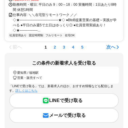
勤務時間・曜日: 平日のみ 9：00～18：00 実働時間：1日あたり8時
間 休憩1時間
仕事内容: ＼＼在宅型リモートワーク ／／
◇★───────────────★◇ ●BtoB提案営業の基礎～実践が学
べる ●平日のみ週5で土日はゆっくり◎ ●社員登用実績あり！
◇★───────...
社員登用あり
固定時間制
フルリモート
在宅OK
前へ
次へ
1
2
3
4
5
この条件の新着求人を受け取る
愛知県 / 福地駅
営業・販売すべて
「LINEで受け取る」では、新着求人のほか、おすすめ情報なども配信しま
す。
詳しくはこちら
LINEで受け取る
メールで受け取る