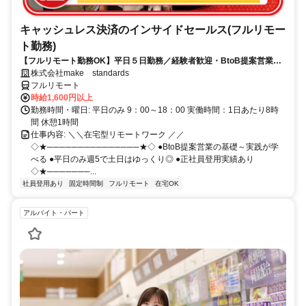
キャッシュレス決済のインサイドセールス(フルリモー
ト勤務)
【フルリモート勤務OK】平日５日勤務／経験者歓迎・BtoB提案営業で
スキルアップ
株式会社make standards
フルリモート
時給1,600円以上
勤務時間・曜日: 平日のみ 9：00～18：00 実働時間：1日あたり8時
間 休憩1時間
仕事内容: ＼＼在宅型リモートワーク ／／
◇★───────────────★◇ ●BtoB提案営業の基礎～実践が学
べる ●平日のみ週5で土日はゆっくり◎ ●正社員登用実績あり
◇★───────...
社員登用あり
固定時間制
フルリモート
在宅OK
アルバイト・パート