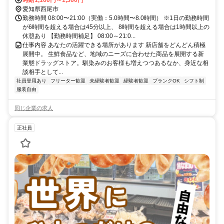
愛知県西尾市
勤務時間 08:00〜21:00（実働：5.0時間〜8.0時間） ※1日の勤務時間
が6時間を超える場合は45分以上、 8時間を超える場合は1時間以上の
休憩あり 【勤務時間補足】 08:00～21:0...
仕事内容 あなたの活躍できる場所があります 新店舗をどんどん積極
展開中。 生鮮食品など、地域のニーズに合わせた商品を展開する新
業態ドラッグストア。馴染みのお客様も増えつつあるなか、身近な相
談相手として...
社員登用あり
フリーター歓迎
未経験者歓迎
経験者歓迎
ブランクOK
シフト制
服装自由
同じ企業の求人
正社員