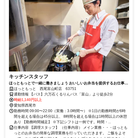
キッチンスタッフ
ほっともっとで一緒に働きましょう おいしいお弁当を提供するお仕事で
す
ほっともっと 西尾富山町店 63751
通勤情報 【バス】六万石くるりんバス「富山」より徒歩2分
時給1,140円以上
愛知県西尾市
勤務時間 09:00〜22:00（実働：3.0時間〜） ※1日の勤務時間が6時
間を超える場合は45分以上、 8時間を超える場合は1時間以上の休憩
あり 【勤務時間補足】 ※下記シフトは一例です。時間・...
仕事内容 【調理スタッフ】 （仕事内容） メイン業務・・・ほっとも
っとのお弁当の簡単な調理業務を行っていただきます。 ご飯をよそ