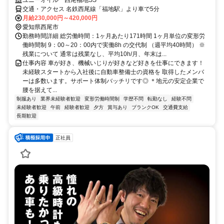
ユニーオイル 西尾福地SS
交通・アクセス 名鉄西尾線「福地駅」より車で5分
月給230,000円～420,000円
愛知県西尾市
勤務時間詳細 総労働時間：1ヶ月あたり171時間 1ヶ月単位の変形労
働時間制 9：00～20：00内で実働8h の交代制 （週平均40時間） ※
残業について 通常は残業なし、平均10h/月、年末は...
仕事内容 車が好き、機械いじりが好きなど好きを仕事にできます！
未経験スタートから入社後に自動車整備士の資格を 取得したメンバ
ーは多数います。サポート体制バッチリです◎ ＊地元の安定企業で
腰を据えて...
制服あり
業界未経験者歓迎
変形労働時間制
学歴不問
転勤なし
経験不問
未経験者歓迎
午前
経験者歓迎
夕方
賞与あり
ブランクOK
交通費支給
長期歓迎
正社員