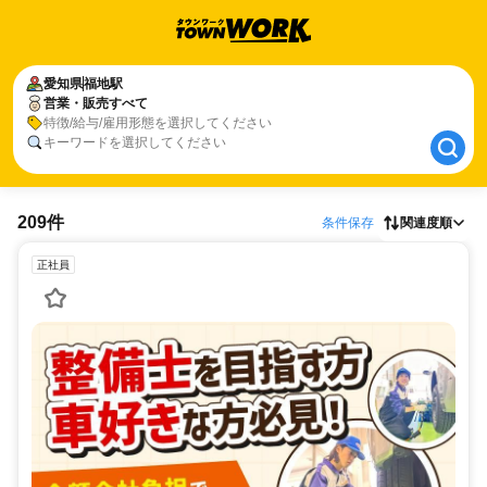
愛知県
愛知県
福地駅
福地駅
営業・販売すべて
営業・販売すべて
特徴/給与/雇用形態を選択してください
キーワードを選択してください
209件
条件保存
関連度順
正社員