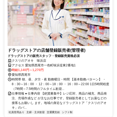
ドラッグストアの店舗登録販売者(管理者)
ドラッグストアの販売スタッフ・登録販売資格必須
クスリのアオキ 味浜店
アクセス 愛知県西尾市一色町味浜堤東2番地1
時給1,140円～1,270円
愛知県西尾市
時間帯 朝、昼、夕方・夜 勤務曜日・時間 【基本勤務パターン】 ・
8：30～16：00 ・ 12：00～18：00 ・ 16：00～22:00 1日5時間程度
（7時間～7.5時間のフルタイム歓迎...
仕事情報 ● 仕事内容 【絶賛募集中】レジ応対、商品の補充、商品発
注、売場作成など が主なお仕事です。登録販売者としてお薬などの
接客もお願いし ます。地域の身近なドラッグストア「クスリのアオ
キ」のパ...
社員登用あり
主婦・主夫歓迎
交通費支給
シフト制