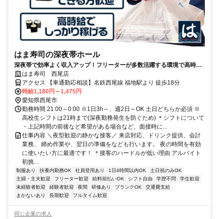
はま寿司の深夜帯ホール
深夜帯で効率よく収入アップ！フリーターが多数活躍する環境で高時給
で働きませんか？
はま寿司 西尾店
アクセス 【車通勤応相談】名鉄西尾線 福地駅より 徒歩18分
時給1,180円～1,475円
愛知県西尾市
勤務時間 21:00～0:00 ※1日3h～、週2日～OK 土日どちらか必須 ※
高校生シフトは21時まで(深夜勤務発生を防ぐため) ＊シフトについて
・上記時間の前後など希望がある場合など、面接時に...
仕事内容 ＼夜型歓迎の静かな接客／ 来店対応、ドリンク提供、会計
業務、 締め作業や、翌日の準備をなども行います。 夜の時間を有効
に使いたい方に最適です！ ＊接客のハードルが低い理由 アルバイト
初挑...
制服あり
扶養内勤務OK
社員登用あり
1日4時間以内OK
土日祝のみOK
主婦・主夫歓迎
フリーター歓迎
給料前払いOK
シフト自由
学歴不問
学生歓迎
未経験者歓迎
経験者歓迎
夜間
研修あり
ブランクOK
交通費支給
まかないあり
長期歓迎
フルタイム歓迎
同じ企業の求人