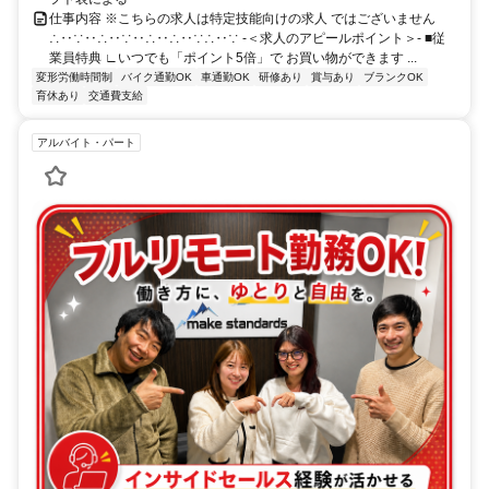
仕事内容 ※こちらの求人は特定技能向けの求人 ではございません
∴‥∵‥∴‥∵‥∴‥∴‥∵∴‥∵ -＜求人のアピールポイント＞- ■従
業員特典 ∟いつでも「ポイント5倍」で お買い物ができます ...
変形労働時間制
バイク通勤OK
車通勤OK
研修あり
賞与あり
ブランクOK
育休あり
交通費支給
アルバイト・パート