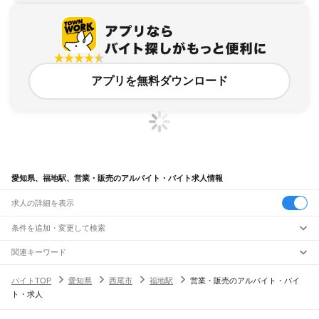
アプリを無料ダウンロード
愛知県、福地駅、営業・販売のアルバイト・バイト求人情報
求人の詳細を表示
条件を追加・変更して検索
市区町村を追加・変更
関連キーワード
完全在宅ワーク 全国
シール貼り 在宅
現在地周辺
ガチャガチャ
犬カフェ
愛知県
駅を追加・変更
バイトTOP
愛知県
西尾市
福地駅
営業・販売のアルバイト・バイ
愛知県
すべて
ト・求人
名古屋市
すべて
職種を追加・変更
JR中央本線(名古屋～塩尻)
千種区
東区
北区
西区
中村区
中区
昭和区
瑞穂区
熱田区
中川区
港区
南区
守山区
名古屋駅
金山駅
鶴舞駅
千種駅
千種駅
千種駅
大曽根駅
新守山駅
勝川駅
春日井駅
飲食・フードサービス
緑区
名東区
天白区