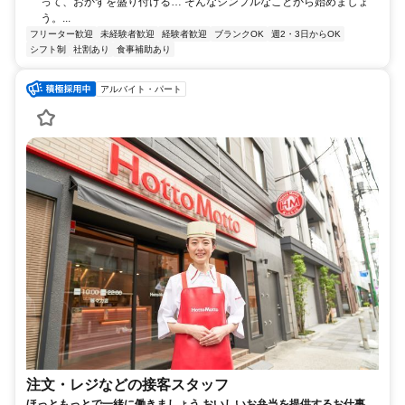
って、おかずを盛り付ける… そんなシンプルなことから始めましょ
う。...
フリーター歓迎
未経験者歓迎
経験者歓迎
ブランクOK
週2・3日からOK
シフト制
社割あり
食事補助あり
アルバイト・パート
注文・レジなどの接客スタッフ
ほっともっとで一緒に働きましょう おいしいお弁当を提供するお仕事で