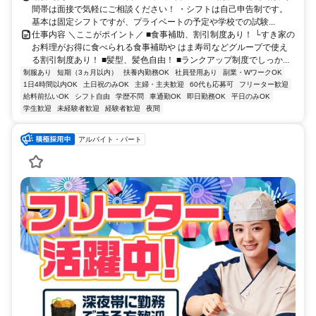
間帯は面接で気軽にご相談ください！ ・シフトは自己申告制です。
基本は固定シフトですが、プライベートの予定や学校での試験...
仕事内容 ＼ここがポイント／ ■食事補助、割引制度あり！ └すき家の
お料理がお得に食べられる食事補助や はま寿司などグループで使え
る割引制度あり！ ■髪型、髪色自由！ ■ランクアップ制度でしっか...
制服あり
短期（3ヵ月以内）
扶養内勤務OK
社員登用あり
副業・WワークOK
1日4時間以内OK
土日祝のみOK
主婦・主夫歓迎
60代も応募可
フリーター歓迎
給料前払いOK
シフト自由
学歴不問
車通勤OK
即日勤務OK
平日のみOK
学生歓迎
未経験者歓迎
経験者歓迎
夜間
アルバイト・パート