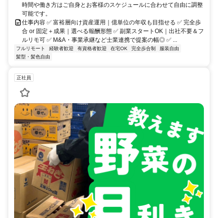
時間や働き方はご自身とお客様のスケジュールに合わせて自由に調整
可能です。
仕事内容 ✅ 富裕層向け資産運用｜億単位の年収も目指せる ✅ 完全歩
合 or 固定＋成果｜選べる報酬形態 ✅ 副業スタートOK｜出社不要＆フ
ルリモ可 ✅ M&A・事業承継など士業連携で提案の幅◎ ✅ ...
フルリモート
経験者歓迎
有資格者歓迎
在宅OK
完全歩合制
服装自由
髪型・髪色自由
正社員