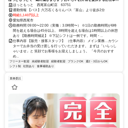
す
ほっともっと 西尾富山町店 63751
通勤情報 【バス】六万石くるりんバス「富山」より徒歩2分
時給1,140円以上
愛知県西尾市
勤務時間 09:00〜22:00（実働：3.0時間〜） ※1日の勤務時間が6時
間を超える場合は45分以上、 8時間を超える場合は1時間以上の休憩
あり 【勤務時間補足】 ※下記シフトは一例です。時間・...
仕事内容 【販売・接客スタッフ】 （仕事内容） メイン業務…カウン
ターでお弁当の受け渡しを行っていただきます。 まずは「いらっし
ゃいませ」と 笑顔でお客様をお迎えしましょう。 「今月のおすす
め...
フリーター歓迎
未経験者歓迎
経験者歓迎
ブランクOK
週2・3日からOK
シフト制
社割あり
食事補助あり
業務委託