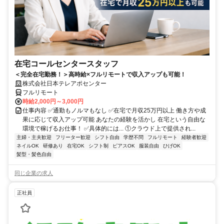
在宅コールセンタースタッフ
＜完全在宅勤務！＞高時給×フルリモートで収入アップも可能！
株式会社日本テレアポセンター
フルリモート
時給2,000円～3,000円
仕事内容 ✅通勤もノルマもなし ✅在宅で月収25万円以上 働き方や成
果に応じて収入アップ可能 あなたの経験を活かし 在宅という自由な
環境で稼げるお仕事！ ✅具体的には... ①クラウド上で提供され...
主婦・主夫歓迎
フリーター歓迎
シフト自由
学歴不問
フルリモート
経験者歓迎
ネイルOK
研修あり
在宅OK
シフト制
ピアスOK
服装自由
ひげOK
髪型・髪色自由
同じ企業の求人
正社員