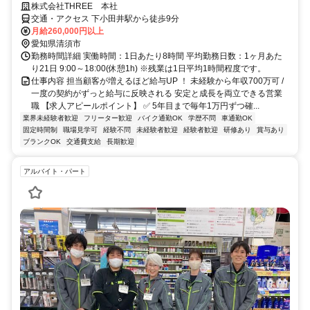
株式会社THREE 本社
交通・アクセス 下小田井駅から徒歩9分
月給260,000円以上
愛知県清須市
勤務時間詳細 実働時間：1日あたり8時間 平均勤務日数：1ヶ月あた
り21日 9:00～18:00(休憩1h) ※残業は1日平均1時間程度です。
仕事内容 担当顧客が増えるほど給与UP ！ 未経験から年収700万可 /
一度の契約がずっと給与に反映される 安定と成長を両立できる営業
職 【求人アピールポイント】 ✅ 5年目まで毎年1万円ずつ確...
業界未経験者歓迎
フリーター歓迎
バイク通勤OK
学歴不問
車通勤OK
固定時間制
職場見学可
経験不問
未経験者歓迎
経験者歓迎
研修あり
賞与あり
ブランクOK
交通費支給
長期歓迎
アルバイト・パート