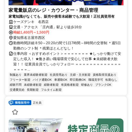
家電量販店のレジ・カウンター・商品管理
家電知識がなくても、販売や接客未経験でも大歓迎！正社員登用有
ケーズデンキ 名西店
交通・アクセス 「庄内通」駅より徒歩16分
時給1,400円～1,500円
愛知県名古屋市西区
勤務時間詳細 8:50～20:20の間で1日7時間～8時間の交替制 ＊週5日
勤務のシフト制 ＊残業ほとんどなし！
仕事内容 ＜おすすめポイント＞＝＝＝＝＝＝＝ ★しっかり働けて安
定した収入！ ★働き易い職場環境で安心して仕事 ★未経験者大歓
迎！！ 従業員全員でしっかりフォロー ＝＝＝＝＝＝＝＝＝＝＝＝＝
＝＝＝＝...
制服あり
業界未経験者歓迎
社員登用あり
主婦・主夫歓迎
資格取得支援あり
フリーター歓迎
バイク通勤OK
車通勤OK
即日勤務OK
職場見学可
転勤なし
経験不問
未経験者歓迎
経験者歓迎
有資格者歓迎
研修あり
ブランクOK
交通費支給
長期歓迎
フルタイム歓迎
正社員