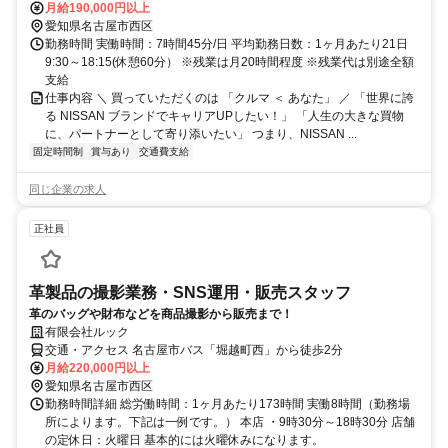
月給190,000円以上
愛知県名古屋市西区
勤務時間 実働時間：7時間45分/日 平均勤務日数：1ヶ月あたり21日
9:30～18:15(休憩60分） ※残業は月20時間程度 ※残業代は別途全額
支給
仕事内容 ＼ 買っていただくのは 「クルマ ＜ あなた」 ／ 「世界に誇
る NISSAN ブランドでキャリアUPしたい！」 「人生の大きな買物
に、パートナーとして寄り添いたい」 つまり、NISSAN ...
固定時間制
賞与あり
交通費支給
同じ企業の求人
正社員
革製品の撮影業務・SNS運用・販売スタッフ
革のバッグや財布などを商品撮影から販売まで！
有限会社ルック
交通・アクセス 名古屋市バス「堀越町西」から徒歩2分
月給220,000円以上
愛知県名古屋市西区
勤務時間詳細 総労働時間：1ヶ月あたり173時間 実働8時間（勤務場
所によります。下記は一例です。） 本店 ・9時30分～18時30分 店舗
の定休日：火曜日 基本的には火曜休みになります。