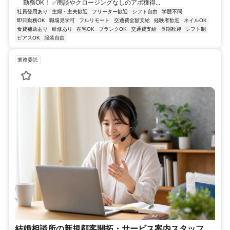
勤務OK！ ✅商談やクロージングなしのアポ獲得...
社員登用あり
主婦・主夫歓迎
フリーター歓迎
シフト自由
学歴不問
即日勤務OK
職場見学可
フルリモート
交通費全額支給
経験者歓迎
ネイルOK
食費補助あり
研修あり
在宅OK
ブランクOK
交通費支給
長期歓迎
シフト制
ピアスOK
服装自由
業務委託
結婚相談所の新規顧客開拓・サービス案内スタッフ