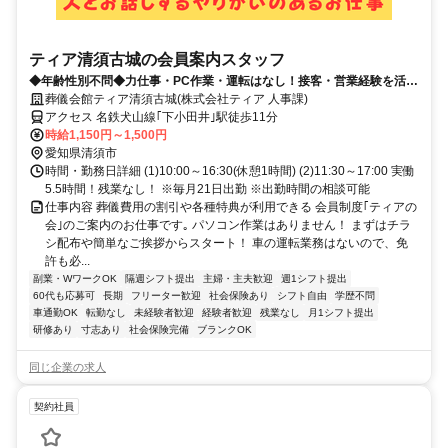
ティア清須古城の会員案内スタッフ
◆年齢性別不問◆力仕事・PC作業・運転はなし！接客・営業経験を活か
せるやりがいのある仕事◎
葬儀会館ティア清須古城(株式会社ティア 人事課)
アクセス 名鉄犬山線｢下小田井｣駅徒歩11分
時給1,150円～1,500円
愛知県清須市
時間・勤務日詳細 (1)10:00～16:30(休憩1時間) (2)11:30～17:00 実働
5.5時間！残業なし！ ※毎月21日出勤 ※出勤時間の相談可能
仕事内容 葬儀費用の割引や各種特典が利用できる 会員制度｢ティアの
会｣のご案内のお仕事です｡ パソコン作業はありません！ まずはチラ
シ配布や簡単なご挨拶からスタート！ 車の運転業務はないので、免
許も必...
副業・WワークOK
隔週シフト提出
主婦・主夫歓迎
週1シフト提出
60代も応募可
長期
フリーター歓迎
社会保険あり
シフト自由
学歴不問
車通勤OK
転勤なし
未経験者歓迎
経験者歓迎
残業なし
月1シフト提出
研修あり
寸志あり
社会保険完備
ブランクOK
同じ企業の求人
契約社員