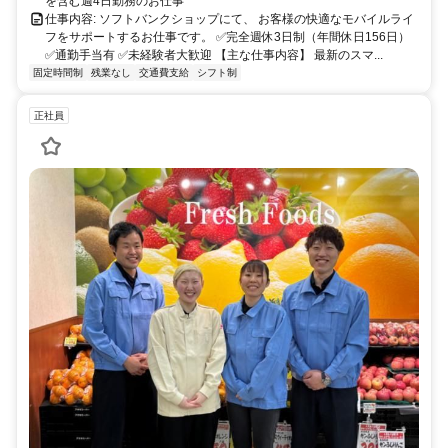
を含む週4日勤務のお仕事
仕事内容: ソフトバンクショップにて、 お客様の快適なモバイルライ
フをサポートするお仕事です。 ✅完全週休3日制（年間休日156日）
✅通勤手当有 ✅未経験者大歓迎 【主な仕事内容】 最新のスマ...
固定時間制
残業なし
交通費支給
シフト制
正社員