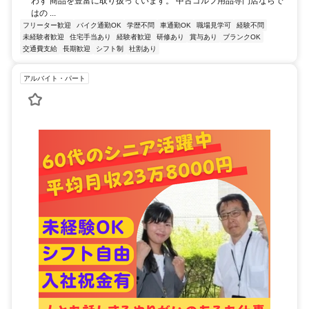
わず 商品を豊富に取り扱っています。 中古ゴルフ用品専門店ならで
はの ...
フリーター歓迎
バイク通勤OK
学歴不問
車通勤OK
職場見学可
経験不問
未経験者歓迎
住宅手当あり
経験者歓迎
研修あり
賞与あり
ブランクOK
交通費支給
長期歓迎
シフト制
社割あり
アルバイト・パート