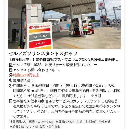
セルフガソリンスタンドスタッフ
【積極採用中！】髪色自由/ピアス・マニキュアOK☆危険物乙四免許を
活かせます◎
セルフ清須古城SS 出光リテール販売中部カンパニー
アクセス お問い合わせ下さい。
時給1,200円以上
愛知県清須市
時間帯 朝、昼 勤務曜日・時間 7：00～18：00の間 ☆1日3h～OK、
時間応相談 ★週1日～、曜日応相談 ☆勤務開始日・勤務日数はご相談
ください ★試験勉強などシフト融通応援します！ ☆長期...
仕事情報 ● 仕事内容 セルフサービスのガソリンスタンドにて給油監
視業務と許可を行う仕事です。安全を確認して給油許可のボタンを押
してください。その他、店舗内の清掃や備品の補充、洗車などのカー
ケア業務...
社員登用あり
副業・WワークOK
土日祝のみOK
主婦・主夫歓迎
学生歓迎
交通費支給
シフト制
髪型・髪色自由