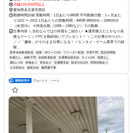
月給230,000円以上
愛知県名古屋市西区
勤務時間詳細 実働時間：1日あたり8時間 平均勤務日数：1ヶ月あた
り18日 〜 20日 1日あたりの実働時間：8時間 9時00分～18時00分
（休憩1h） ※時差出勤（10時～19時など）での勤務...
仕事内容 ＼当社ならではの待遇をご紹介♪／ ★通常購入だとかなり高
価なゲーミングPCを勤続祝いでプレゼント！ ＼この仕事のやりがい
／ ✅「趣味」がそのまま仕事になる！ ✅エンタメ・ゲーム業界での経
験...
業界未経験者歓迎
副業・WワークOK
フリーター歓迎
学歴不問
固定時間制
転勤なし
経験不問
未経験者歓迎
交通費全額支給
ネイルOK
残業なし
週払いOK
研修あり
育休あり
交通費支給
駅近5分以内
長期休暇あり
土日祝休み
服装自由
履歴書不要
アルバイト・パート