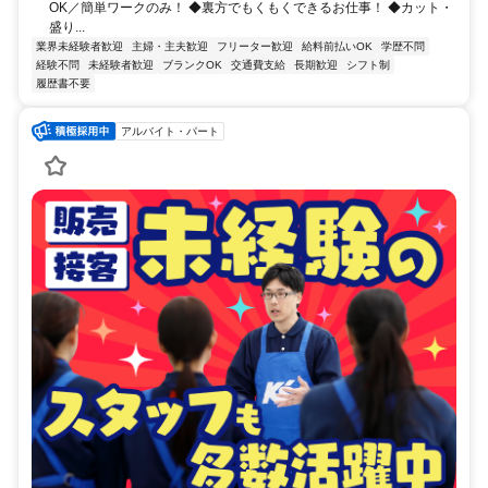
OK／簡単ワークのみ！ ◆裏方でもくもくできるお仕事！ ◆カット・
盛り...
業界未経験者歓迎
主婦・主夫歓迎
フリーター歓迎
給料前払いOK
学歴不問
経験不問
未経験者歓迎
ブランクOK
交通費支給
長期歓迎
シフト制
履歴書不要
アルバイト・パート