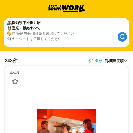
愛知県
下小田井駅
営業・販売すべて
特徴/給与/雇用形態を選択してください
キーワードを選択してください
248件
条件保存
関連度順
正社員