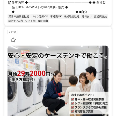
仕事内容 ◆──────────────────────────◆ ◆ 自社製
品【BORSACASA】のweb業務 / 販売 ◆
◆──────────────────────────◆ ■自分...
業界未経験者歓迎
バイク通勤OK
車通勤OK
未経験者歓迎
賞与あり
交通費支給
駅近5分以内
シフト制
服装自由
正社員