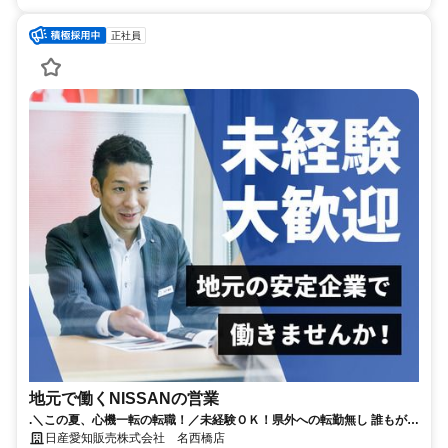
正社員
地元で働くNISSANの営業
.＼この夏、心機一転の転職！／未経験ＯＫ！県外への転勤無し 誰もが知
る安心な会社！年間休日115日！
日産愛知販売株式会社 名西橋店