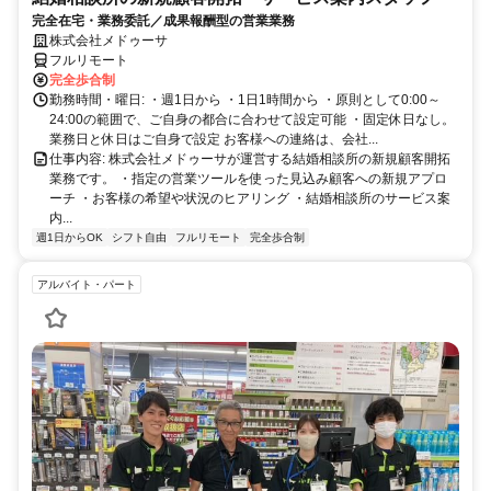
完全在宅・業務委託／成果報酬型の営業業務
株式会社メドゥーサ
フルリモート
完全歩合制
勤務時間・曜日: ・週1日から ・1日1時間から ・原則として0:00～
24:00の範囲で、ご自身の都合に合わせて設定可能 ・固定休日なし。
業務日と休日はご自身で設定 お客様への連絡は、会社...
仕事内容: 株式会社メドゥーサが運営する結婚相談所の新規顧客開拓
業務です。 ・指定の営業ツールを使った見込み顧客への新規アプロ
ーチ ・お客様の希望や状況のヒアリング ・結婚相談所のサービス案
内...
週1日からOK
シフト自由
フルリモート
完全歩合制
アルバイト・パート