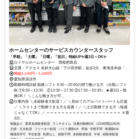
ホームセンターのサービスカウンタースタッフ
「早朝」「土曜」「日曜」「祝日」時給UP✨週3日～OK✨
ロイヤルホームセンター 西枇杷島店
交通・アクセス 名鉄犬山線「下小田井駅」徒歩3分、東海道本線「枇
杷島駅」徒歩10分、名鉄名古屋本線「西枇杷島駅」徒歩11分
時給1,140円～1,340円
愛知県清須市
勤務時間詳細 勤務シフト 9:30～20:00の間で働ける方 （出勤シフト
例 ①9:30～13:30、②13:30～17:30 ③17:30～20:30） ★週3日～勤
務OK！ ＼こんな働き方が可...
仕事内容 ＼未経験者大歓迎！／ ＼初めてのアルバイトパートも応援
／ ＼ラストまで勤務できる方を急募！／ ＼土日勤務できる方（毎週
じゃなくてOK）／ ＝＝＝＝＝＝＝＝＝＝＝＝＝＝＝＝＝＝＝＝ ＃週
3日...
制服あり
業界未経験者歓迎
ランチタイム
扶養内勤務OK
1日4時間以内OK
主婦・主夫歓迎
フリーター歓迎
バイク通勤OK
早朝
学歴不問
車通勤OK
職場見学可
学生歓迎
転勤なし
経験不問
未経験者歓迎
午前
経験者歓迎