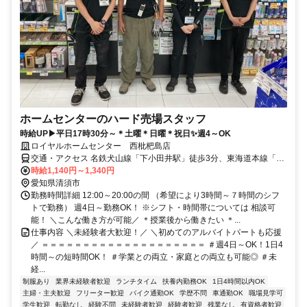
ホームセンターのハード売場スタッフ
時給UP▶平日17時30分～＊土曜＊日曜＊祝日✨週4～OK
ロイヤルホームセンター 西枇杷島店
交通・アクセス 名鉄犬山線「下小田井駅」徒歩3分、東海道本線「枇
杷島駅」徒歩10分、名鉄名古屋本線「西枇杷島駅」徒歩11分
時給1,140円～1,340円
愛知県清須市
勤務時間詳細 12:00～20:00の間 （希望により3時間～７時間のシフ
トで勤務） 週4日～勤務OK！ ※シフト・時間帯については 相談可
能！ ＼こんな働き方が可能／ ＊授業後から働きたい ＊...
仕事内容 ＼未経験者大歓迎！／ ＼初めてのアルバイトパートも応援
／ ＝＝＝＝＝＝＝＝＝＝＝＝＝＝＝＝＝＝＝＝ ＃週4日～OK！1日4
時間～の短時間OK！ ＃学業との両立・家庭との両立も可能◎ ＃未
経...
制服あり
業界未経験者歓迎
ランチタイム
扶養内勤務OK
1日4時間以内OK
主婦・主夫歓迎
フリーター歓迎
バイク通勤OK
学歴不問
車通勤OK
職場見学可
学生歓迎
転勤なし
経験不問
未経験者歓迎
経験者歓迎
残業なし
有資格者歓迎