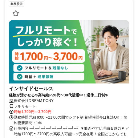
業務委託
インサイドセールス
経験が活かせる✨高時給✅20代〜30代活躍中！週休二日制✨
株式会社DREAM PONY
フルリモート
時給1,700円～3,700円
勤務時間詳細 9:00〜21:00の間でシフト制 希望時間帯は相談OK！ 契
約更新期間：1年
仕事内容 ─┘─┘─┘─┘─┘─┘─┘─┘─┘ ▼働きやすい理由＆魅力▼ ✅
時給1700円〜3700円の高収入可能✨ ✅完全在宅！全国どこからでも