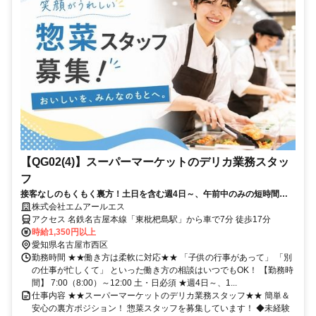
【QG02(4)】スーパーマーケットのデリカ業務スタッ
フ
接客なしのもくもく裏方！土日を含む週4日～、午前中のみの短時間★
時給1350円のスーパー惣菜スタッフ
株式会社エムアールエス
アクセス 名鉄名古屋本線「東枇杷島駅」から車で7分 徒歩17分
時給1,350円以上
愛知県名古屋市西区
勤務時間 ★★働き方は柔軟に対応★★ 「子供の行事があって」 「別
の仕事が忙しくて」 といった働き方の相談はいつでもOK！ 【勤務時
間】 7:00（8:00）～12:00 土・日必須 ★週4日～、1...
仕事内容 ★★スーパーマーケットのデリカ業務スタッフ★★ 簡単＆
安心の裏方ポジション！ 惣菜スタッフを募集しています！ ◆未経験