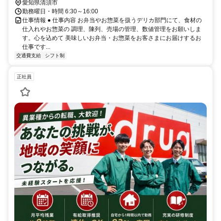
愛知県清須市
勤務曜日・時間 6:30～16:00
仕事情報 ● 仕事内容 お弁当やお惣菜を扱うデリカ部門にて、食材の
仕入れやお惣菜の 調理、陳列、売場の管理、数値管理をお願いしま
す。心を込めて 美味しいお弁当・お惣菜をお客さまにお届けするお
仕事です...
交通費支給
シフト制
正社員