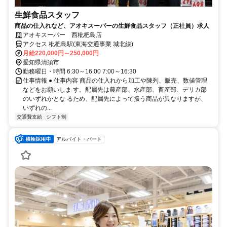
生鮮食品スタッフ
商品の仕入れなど、アオキスーパーの生鮮食品スタッフ（正社員）求人
アオキスーパー 西枇杷島店
アクセス 枇杷島駅(東海交通事業 城北線)
月給220,000円～250,000円
愛知県清須市
勤務曜日・時間 6:30～16:00 7:00～16:30
仕事情報 ● 仕事内容 商品の仕入れから加工や陳列、販売、数値管理
などをお願いしま す。配属先は農産部、水産部、畜産部、デリカ部
のいずれかとな るため、配属先によって扱う商品が異なりますが、
いずれの...
交通費支給
シフト制
アルバイト・パート