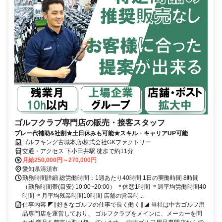
ゴルフクラブ専門店の販売・接客スタッフ
プレー代補助&社割★土日休みも可能★スキル・キャリアUP可能
ゴルフキング古城本店/株式会社GKファクトリー
交通・アクセス 下小田井駅 徒歩で約11分
月給250,000円～270,000円
愛知県清須市
勤務時間詳細 総労働時間：1週あたり40時間 1日の実働時間 8時間
（勤務時間帯(目安) 10:00~20:00） ＊休憩1時間 ＊週平均労働時間40
時間 ＊月平均残業時間10時間 店舗の営業時...
仕事内容 ◤∥好きなゴルフの仕事で長く働く∥◢ 当社は中古ゴルフ用
品専門店を運営しており、 ゴルフクラブをメインに、メーカーを問