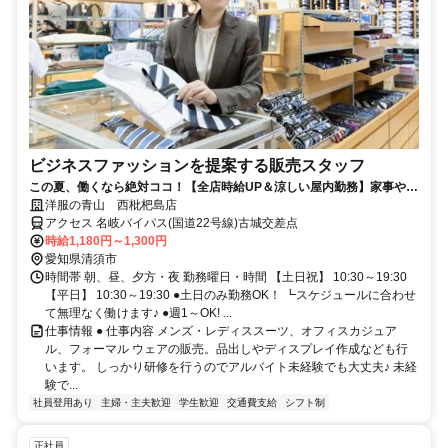
ビジネスファッションを提案する販売スタッフ
この夏、働くなら絶対ココ！【全店時給UP＆涼しい屋内勤務】家事や学
校と両立しやすいシフト制♪
洋服の青山 西枇杷島店
アクセス 名岐バイパス(国道22号線)古城交差点
時給1,180円～1,300円
愛知県清須市
時間帯 朝、昼、夕方・夜 勤務曜日・時間 【土日祝】 10:30～19:30
【平日】 10:30～19:30 ●土日のみ勤務OK！ ┗スケジュールに合わせ
て無理なく働けます♪ ●週1～OK! ...
仕事情報 ● 仕事内容 メンズ・レディススーツ、オフィスカジュア
ル、フォーマル ウェアの販売。品出しやディスプレイ作成なども行
います。 しっかり研修を行うのでアルバイト未経験でも大丈夫♪ 未経
験で...
社員登用あり
主婦・主夫歓迎
学生歓迎
交通費支給
シフト制
正社員