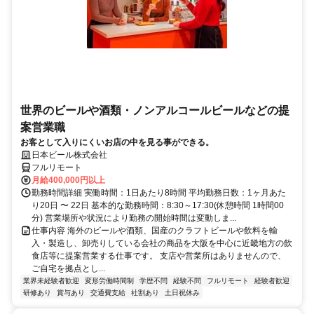
世界のビールや酒類・ノンアルコールビールなどの提
案営業職
お客として入りにくいお店の中を見る事ができる。
日本ビール株式会社
フルリモート
月給400,000円以上
勤務時間詳細 実働時間：1日あたり8時間 平均勤務日数：1ヶ月あた
り20日 〜 22日 基本的な勤務時間：8:30～17:30(休憩時間 1時間00
分) 営業場所や状況により勤務の開始時間は変動しま...
仕事内容 海外のビールや酒類、国産のクラフトビールや飲料を輸
入・製造し、卸売りしている会社の商品を大阪を中心に近畿地方の飲
食店等に提案営業する仕事です。 支店や営業所はありませんので、
ご自宅を拠点とし...
業界未経験者歓迎
変形労働時間制
学歴不問
経験不問
フルリモート
経験者歓迎
研修あり
賞与あり
交通費支給
社割あり
土日祝休み