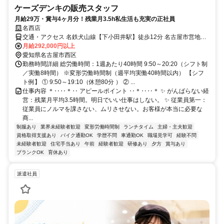
ケーズデンキの販売スタッフ
月給29万・賞与4ヶ月分！残業月3.5h私生活も充実の正社員
名西店
交通・アクセス 名鉄犬山線【下小田井駅】徒歩12分 名古屋市営地下
鉄鶴舞線【庄内通駅】徒歩で約16分
月給292,000円以上
愛知県名古屋市西区
勤務時間詳細 総労働時間：1週あたり40時間 9:50～20:20（シフト制
／実働8時間） ※変形労働時間制（週平均実働40時間以内） 【シフ
ト例】 ① 9:50～19:10（休憩80分 ） ② ...
仕事内容 ＊‥‥＊‥ アピールポイント ‥＊‥‥＊ ✨ がんばらない経
営：残業月平均3.5時間。明日でいい仕事はしない。 ✨ 従業員第一：
従業員にノルマを課さない、ムリさせない。お客様が本当に必要な
商...
制服あり
業界未経験者歓迎
変形労働時間制
ランチタイム
主婦・主夫歓迎
資格取得支援あり
バイク通勤OK
学歴不問
車通勤OK
職場見学可
経験不問
未経験者歓迎
住宅手当あり
午前
経験者歓迎
研修あり
夕方
賞与あり
ブランクOK
育休あり
派遣社員