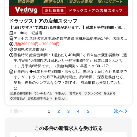
ドラッグストアの店舗スタッフ
【“続けやすさ”で選ばれる理由があります。】残業月平均8時間・深夜
なし！有給もとりやすい！ワーク・ライフ・バランスが整った環境◎
V・drug 堀越店
アクセス 名鉄名古屋本線/名鉄空港線 東枇杷島徒歩約17分、名鉄犬山
線 東枇杷島徒歩約17分、名鉄犬山線/名鉄名古屋本線 下小田井東口徒
月給200,000円～300,000円
歩約18分
愛知県名古屋市西区
勤務時間 総労働時間：1週あたり40時間 1ヶ月単位の変形労働制（週
平均実働40時間以内/1日あたり平均実働8時間） 残業はほとんどな
く、月平均8時間です。 ＜勤務時間例＞ 早番：８:30～17:...
仕事内容 ◆残業月平均8時間・深夜なし。無理なく続けられる環境で
す。 V・ドラッグの月平均残業時間は、約8時間。 深夜勤務はなく、
早番・遅番のシンプルなシフト制です。 有給取得も推奨しており、
公...
変形労働時間制
ランチタイム
研修あり
賞与あり
ブランクOK
育休あり
交通費支給
資格取得手当あり
社割あり
前へ
次へ
1
2
3
4
5
この条件の新着求人を受け取る