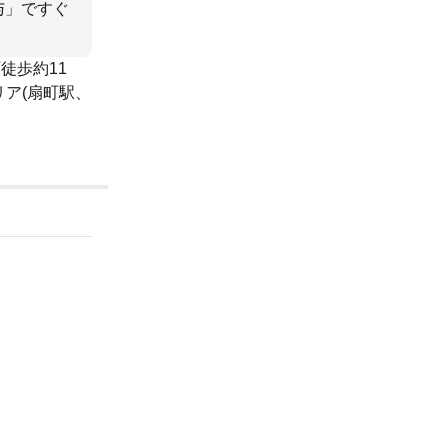
与」ですぐ
徒歩約11
リア(扇町駅、