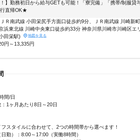
！】勤務初日から給与GETも可能！「寮完備」「携帯/制服貸
行直帰OK★
 ＪＲ南武線 小田栄尻手方面口徒歩約9分、ＪＲ南武線 川崎新町
京浜東北線 川崎中央東口徒歩約33分 神奈川県川崎市川崎区エ
地図を見る
小田栄駅)
20円～13,335円
間
時間/日
：1ヶ月あたり8日～20日
】
イフスタイルに合わせて、2つの時間帯から選べます！
勤）：8:00～17:00（実働8時間）