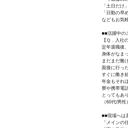
「土日だけ
「日勤の早
などもお気
■■活躍中の
【Ｑ．入社
定年退職後
身体がなま
まだまだ働
面接に行っ
すぐに働き
年金もそれ
寮や携帯電
とってもあ
（60代/男性
■■現場へは
「メインの