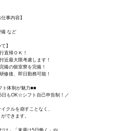
お仕事内容】
備 など
いて】
直行直帰ＯＫ！
寮付近最大限考慮します！
電完備の個室寮を完備！
＆研修後、即日勤務可能！
フト体制が魅力■■
5日もOK☆シフト自己申告制！／
サイクルを崩すことなく、
とができます。
だけ」「来週は5日働く」や