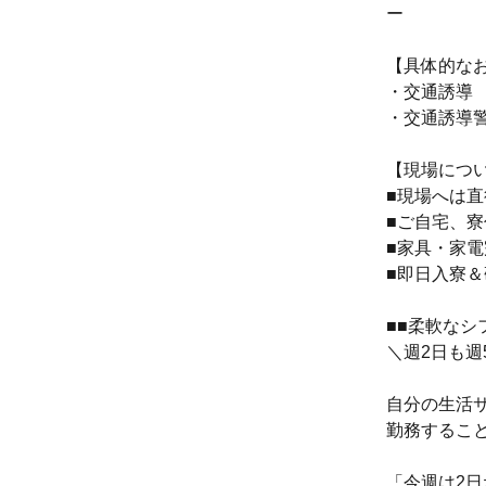
ー
【具体的な
・交通誘導
・交通誘導警
【現場につ
■現場へは
■ご自宅、
■家具・家
■即日入寮
■■柔軟なシ
＼週2日も週
自分の生活
勤務するこ
「今週は2日