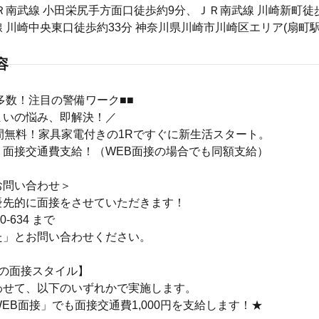
Ｒ南武線 小田栄尻手方面口徒歩約9分、ＪＲ南武線 川崎新町徒
 川崎中央東口徒歩約33分 神奈川県川崎市川崎区エリア(扇町
容
多数！注目の警備ワーク■■
まいの悩み、即解決！／
間無料！家具家電付きの1Rですぐに新生活スタート。
！面接交通費支給！（WEB面接の場合でも同額支給）
お問い合わせ＞
優先的に面接をさせていただきます！
40-634 まで
た」とお問い合わせください。
つの面接スタイル】
わせて、以下のいずれかで実施します。
EB面接」でも面接交通費1,000円を支給します！★