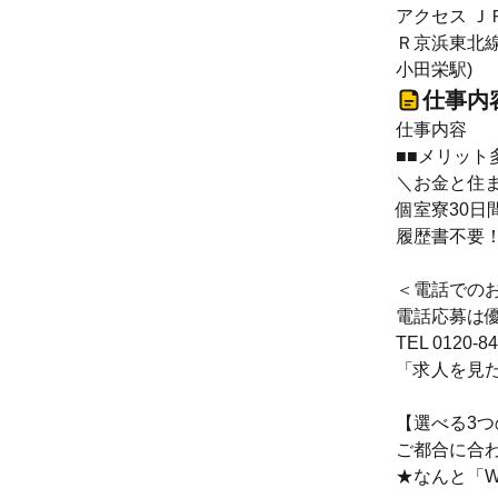
アクセス Ｊ
Ｒ京浜東北線
小田栄駅)
仕事内
仕事内容
■■メリット
＼お金と住
個室寮30日
履歴書不要
＜電話での
電話応募は
TEL 0120-8
「求人を見
【選べる3
ご都合に合
★なんと「W