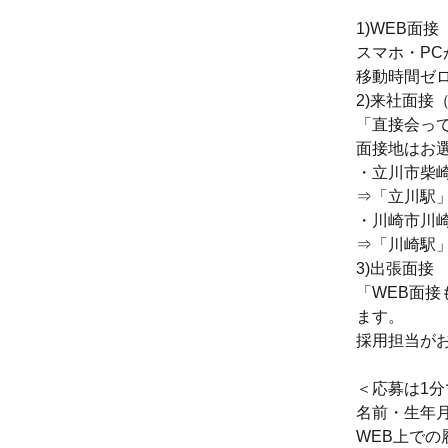
1)WEB面
スマホ・P
移動時間ゼ
2)来社面接
「直接会っ
面接地はお
・立川市柴崎町
⇒「立川駅
・川崎市川崎区
⇒「川崎駅」
3)出張面接
「WEB面
ます。
採用担当が
＜応募は1
名前・生年
WEB上で