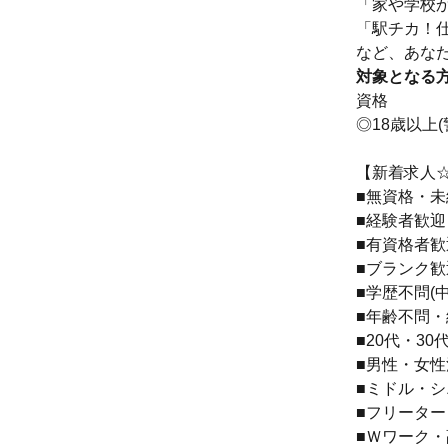
「家や学校
「駅チカ！
など、あな
対象となる
資格
◎18歳以上(
【新着求人
■無資格・
■経験者歓迎
■有資格者歓
■ブランク歓
■学歴不問(
■年齢不問
■20代・30
■男性・女性
■ミドル・
■フリータ
■Ｗワーク