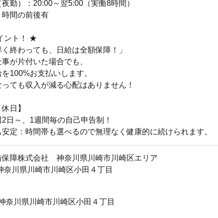
勤）：20:00～翌5:00（実働8時間）
り時間の前後有
イント！ ★
早く終わっても、日給は全額保障！」
仕事が片付いた場合でも、
を100%お支払いします。
なっても収入が減る心配はありません！
・休日】
2日～、1週間毎の自己申告制！
も安定：時間帯も選べるので無理なく健康的に続けられます。
備保障株式会社 神奈川県川崎市川崎区エリア
846神奈川県川崎市川崎区小田４丁目
46 神奈川県川崎市川崎区小田４丁目