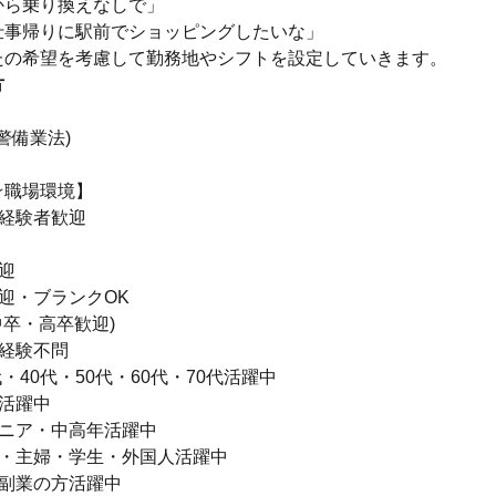
から乗り換えなしで」
仕事帰りに駅前でショッピングしたいな」
たの希望を考慮して勤務地やシフトを設定していきます。
方
警備業法)
☆職場環境】
未経験者歓迎
迎
迎・ブランクOK
中卒・高卒歓迎)
・経験不問
代・40代・50代・60代・70代活躍中
活躍中
シニア・中高年活躍中
ー・主婦・学生・外国人活躍中
・副業の方活躍中