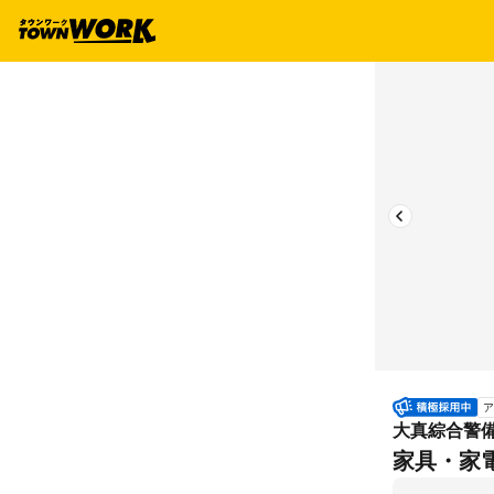
ア
大真綜合警
家具・家