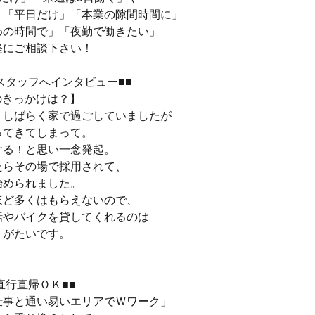
」「平日だけ」「本業の隙間時間に」
めの時間で」「夜勤で働きたい」
軽にご相談下さい！
スタッフへインタビュー■■
のきっかけは？】
、しばらく家で過ごしていましたが
ってきてしまって。
ける！と思い一念発起。
たらその場で採用されて、
始められました。
ほど多くはもらえないので、
話やバイクを貸してくれるのは
りがたいです。
）
直行直帰ＯＫ■■
仕事と通い易いエリアでＷワーク」