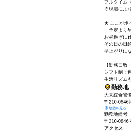
フルタイム（夜
※現場によ
★ ここがポ
「予定より
お昼過ぎに
その日の日給
早上がりに
【勤務日数
シフト制：週
生活リズム
勤務地
大真綜合警
〒210-0
地図を見る
勤務地備考
〒210-08
アクセス