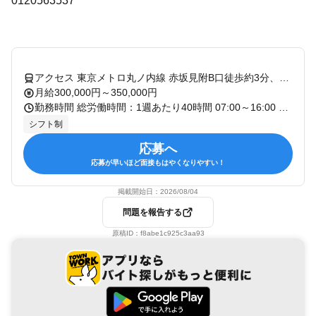
0120563537
アクセス 東京メトロ丸ノ内線 赤坂見附B口徒歩約3分、東京メトロ銀座線 赤坂見附B口徒歩約3分、東京メトロ半蔵門線 永田町7番口徒歩約4分
月給300,000円～350,000円
勤務時間 総労働時間：1週あたり40時間 07:00～16:00 平日（土日除く）の内 店舗の状況により勤務時間は異なります 休憩時間：6時間を超える労働に対して45分以上、8時間を超える労働に対して1時間以上
シフト制
応募へ
応募が早いほど面接もはやくなりやすい！
掲載開始日：
2026/08/04
問題を報告する
原稿ID：
f8abe1c925c3aa93