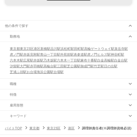
他の条件で探す
勤務地
東京都
東京23区
港区
新橋駅
品川駅
浜松町駅
田町駅
高輪ゲートウェイ駅
泉岳寺駅
虎ノ門駅
赤坂見附駅
青山一丁目駅
外苑前駅
表参道駅
虎ノ門ヒルズ駅
神谷町駅
六本木駅
広尾駅
赤坂駅
乃木坂駅
六本木一丁目駅
麻布十番駅
白金高輪駅
白金台駅
汐留駅
大門駅
赤羽橋駅
高輪台駅
三田駅
芝公園駅
御成門駅
竹芝駅
日の出駅
芝浦ふ頭駅
お台場海浜公園駅
台場駅
職種
特徴
雇用形態
キーワード
バイトTOP
東京都
東京23区
港区
調理師責任者(※調理師資格必須)