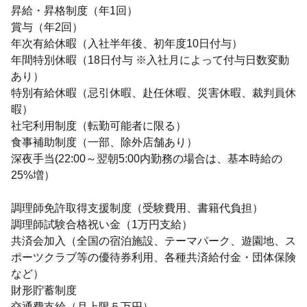
昇給・昇格制度（年1回）
賞与（年2回）
年次有給休暇（入社半年後、初年度10日付与）
年間特別休暇（18日付与 ※入社月によって付与日数変動
あり）
特別有給休暇（忌引休暇、赴任休暇、災害休暇、裁判員休
暇）
社宅利用制度（転勤可能者に限る）
食事補助制度（一部、除外店舗あり）
深夜手当(22:00～翌朝5:00内勤務の場合は、基本時給の
25%増）
調理師免許取得支援制度（受験費用、書籍代負担）
調理師試験合格祝い金（1万円支給）
共済会加入（全国の宿泊施設、テーマパーク、遊園地、ス
ポーツクラブ等の優待券利用、各種共済給付金・団体保険
など）
財形貯蓄制度
交通費支給（月上限５万円）