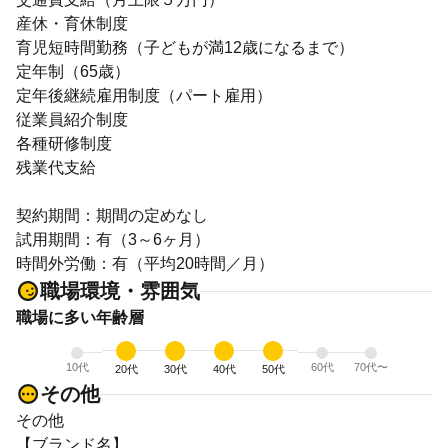
産休・育休制度
育児短時間勤務（子どもが満12歳になるまで）
定年制（65歳）
定年後継続雇用制度（パート雇用）
従業員紹介制度
各種研修制度
残業代支給
契約期間：期間の定めなし
試用期間：有（3～6ヶ月）
時間外労働：有（平均20時間／月）
職場環境・雰囲気
職場に多い年齢層
10代
60代
70代〜
20代
30代
40代
50代
その他
その他
【ブランド名】