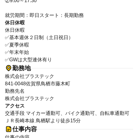
②9:00～17:30
就労期間：即日スタート：長期勤務
休日休暇
休日休暇
✅基本週休２日制（土日祝日）
✅夏季休暇
✅年末年始
✅GWは大型連休有り
勤務地
株式会社ブラステック
841-0048佐賀県鳥栖市藤木町
勤務先名
株式会社ブラステック
アクセス
交通手段 マイカー通勤可、バイク通勤可、自転車通勤可
ＪＲ長崎本線 鳥栖駅より徒歩15分
仕事内容
仕事の内容