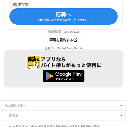
固定時間制
応募へ
応募が早いほど面接もはやくなりやすい！
掲載開始日：
2025/01/18
問題を報告する
原稿ID：
ff5e1e89ade2b4d9
他の条件で探す
勤務地
佐賀県
鳥栖市
弥生が丘駅
田代駅
鳥栖駅
肥前旭駅
新鳥栖駅
肥前麓駅