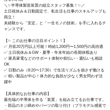
＼✨半導体製造装置の組立スタッフ募集！✨／
土日祝休み＆日勤固定で、私生活も仕事のスキルアップも
両立！
未経験から「安定」と「一生モノの技術」を手に入れるチ
ャンスです。
【✨ このお仕事の注目ポイント！】
✅ 月収20万円以上可能！時給1,200円〜1,500円の高待遇
✅ 土日祝休み＆GW・夏季・年末年始の長期休暇あり
✅ 家具家電などのサポート体制や前払い・週払いも相談
OK
✅ 日勤のみ（8:20〜17:30）で生活リズムを崩さず働ける
✅ 軽い製品が中心！体力的な負担が少なく男女問わず活
躍中
【具体的なお仕事の内容】
最先端の半導体を作る「装置」を組み立てるお仕事です。
・部品のネジ締めやパーツの取り付け（プラモデル感覚で