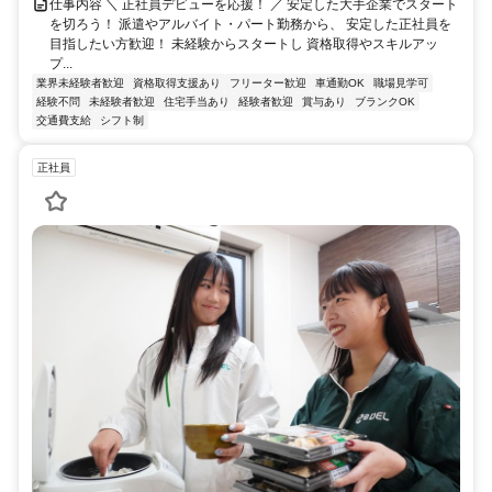
仕事内容 ＼ 正社員デビューを応援！ ／ 安定した大手企業でスタート
を切ろう！ 派遣やアルバイト・パート勤務から、 安定した正社員を
目指したい方歓迎！ 未経験からスタートし 資格取得やスキルアッ
プ...
業界未経験者歓迎
資格取得支援あり
フリーター歓迎
車通勤OK
職場見学可
経験不問
未経験者歓迎
住宅手当あり
経験者歓迎
賞与あり
ブランクOK
交通費支給
シフト制
正社員