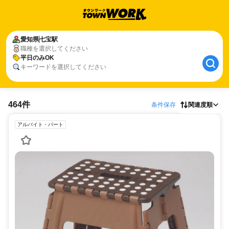
愛知県
七宝駅
職種を選択してください
平日のみOK
キーワードを選択してください
464件
条件保存
関連度順
アルバイト・パート