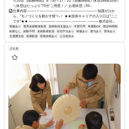
り20日 【勤務時間】 8：00～17：10（実働8時間／休憩1時間10分）
＼休憩はたっぷり”70分”ご用意！／ お昼休憩（50...
仕事内容 ―――･――――･――――･――――･――― 知識ゼロか
ら、“モノづくりを動かす側”へ！ ★★技術キャリアの入り口は”ここ
です”★★ ―――･――――･――――･――――･――― 株式会社...
制服あり
業界未経験者歓迎
資格取得支援あり
学歴不問
車通勤OK
固定時間制
転勤なし
経験不問
未経験者歓迎
住宅手当あり
研修あり
賞与あり
育休あり
交通費支給
長期歓迎
長期休暇あり
土日祝休み
正社員