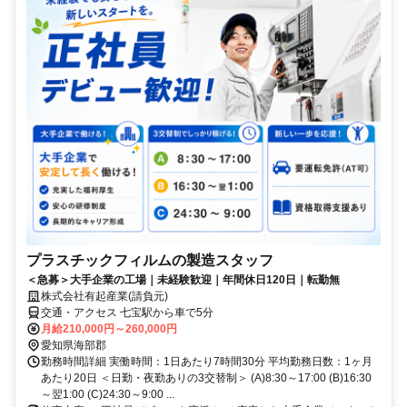
プラスチックフィルムの製造スタッフ
＜急募＞大手企業の工場｜未経験歓迎｜年間休日120日｜転勤無
株式会社有起産業(請負元)
交通・アクセス 七宝駅から車で5分
月給210,000円～260,000円
愛知県海部郡
勤務時間詳細 実働時間：1日あたり7時間30分 平均勤務日数：1ヶ月
あたり20日 ＜日勤・夜勤ありの3交替制＞ (A)8:30～17:00 (B)16:30
～翌1:00 (C)24:30～9:00 ...