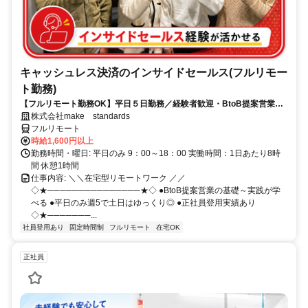
キャッシュレス決済のインサイドセールス(フルリモー
ト勤務)
【フルリモート勤務OK】平日５日勤務／経験者歓迎・BtoB提案営業で
スキルアップ
株式会社make standards
フルリモート
時給1,600円以上
勤務時間・曜日: 平日のみ 9：00～18：00 実働時間：1日あたり8時
間 休憩1時間
仕事内容: ＼＼在宅型リモートワーク ／／
◇★───────────────★◇ ●BtoB提案営業の基礎～実践が学
べる ●平日のみ週5で土日はゆっくり◎ ●正社員登用実績あり
◇★───────...
社員登用あり
固定時間制
フルリモート
在宅OK
正社員