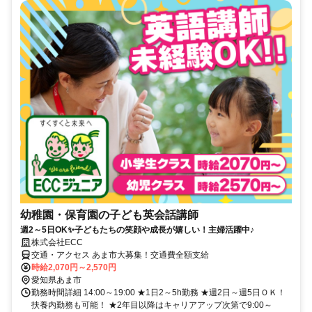
幼稚園・保育園の子ども英会話講師
週2～5日OK✨子どもたちの笑顔や成長が嬉しい！主婦活躍中♪
株式会社ECC
交通・アクセス あま市大募集！交通費全額支給
時給2,070円～2,570円
愛知県あま市
勤務時間詳細 14:00～19:00 ★1日2～5h勤務 ★週2日～週5日ＯＫ！
扶養内勤務も可能！ ★2年目以降はキャリアアップ次第で9:00～