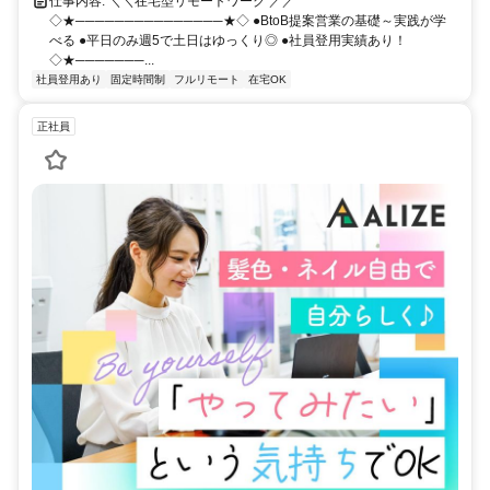
仕事内容: ＼＼在宅型リモートワーク ／／
◇★───────────────★◇ ●BtoB提案営業の基礎～実践が学
べる ●平日のみ週5で土日はゆっくり◎ ●社員登用実績あり！
◇★───────...
社員登用あり
固定時間制
フルリモート
在宅OK
正社員