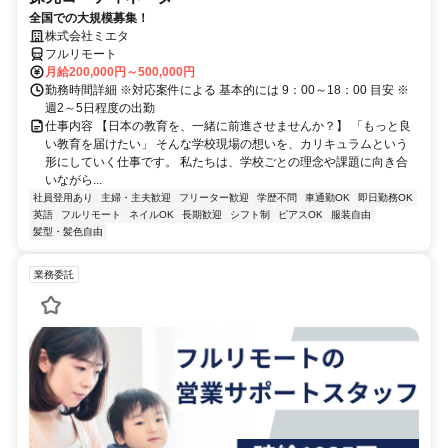
全国での大規模募集！
株式会社ミエタ
フルリモート
月給200,000円～500,000円
勤務時間詳細 ※対応案件による 基本的には 9：00～18：00 目安 ※
週2～5日程度の出勤
仕事内容 【日本の教育を、一緒に前進させませんか？】 「もっと良
い教育を届けたい」 そんな学校現場の想いを、カリキュラムという
形にしていく仕事です。 私たちは、学校ごとの理念や課題に向き合
いながら...
社員登用あり
主婦・主夫歓迎
フリーター歓迎
学歴不問
車通勤OK
即日勤務OK
英語
フルリモート
ネイルOK
長期歓迎
シフト制
ピアスOK
服装自由
髪型・髪色自由
業務委託