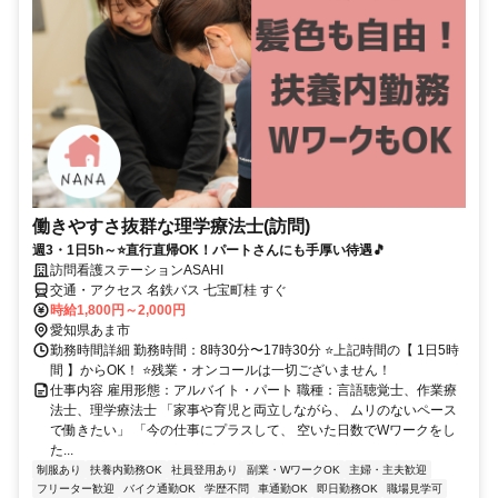
働きやすさ抜群な理学療法士(訪問)
週3・1日5h～⭐直行直帰OK！パートさんにも手厚い待遇🎵
訪問看護ステーションASAHI
交通・アクセス 名鉄バス 七宝町桂 すぐ
時給1,800円～2,000円
愛知県あま市
勤務時間詳細 勤務時間：8時30分〜17時30分 ⭐️上記時間の【 1日5時
間 】からOK！ ⭐️残業・オンコールは一切ございません！
仕事内容 雇用形態：アルバイト・パート 職種：言語聴覚士、作業療
法士、理学療法士 「家事や育児と両立しながら、 ムリのないペース
で働きたい」 「今の仕事にプラスして、 空いた日数でWワークをし
た...
制服あり
扶養内勤務OK
社員登用あり
副業・WワークOK
主婦・主夫歓迎
フリーター歓迎
バイク通勤OK
学歴不問
車通勤OK
即日勤務OK
職場見学可