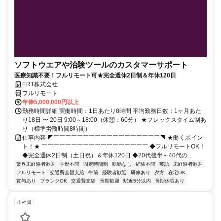
ソフトウエアや治験ツールのカスタマーサポート
医療知識不要！フルリモート可★完全週休2日制＆年休120日
ERT株式会社
フルリモート
年俸5,000,000円以上
勤務時間詳細 実働時間：1日あたり8時間 平均勤務日数：1ヶ月あた
り18日 〜 20日 9:00～18:00（休憩：60分） ★フレックスタイム制あ
り（標準労働時間8時間）
仕事内容 ◤￣￣￣￣￣￣￣￣￣￣￣￣￣￣￣￣￣￣◥ ★働くポイン
ト！★ ￣￣￣￣￣￣￣￣￣￣￣￣￣￣￣￣￣￣ ◆フルリモートOK！
◆完全週休2日制（土日祝）＆年休120日 ◆20代後半～40代の...
業界未経験者歓迎
学歴不問
固定時間制
転勤なし
経験不問
英語
未経験者歓迎
フルリモート
交通費全額支給
午前
経験者歓迎
研修あり
夕方
在宅OK
賞与あり
ブランクOK
交通費支給
長期歓迎
駅近5分以内
長期休暇あり
正社員