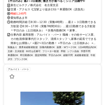
【平日のみ】週2～3日勤務│働き方が選べる♪│シニア活躍中✨
新生ビルテクノ株式会社 名古屋支店
交通・アクセス 七宝駅より徒歩13分＊車通勤OK（請負先）
時給1,140円
愛知県あま市
勤務時間詳細 ①8:30～12:30（実働4時間）…週２～３日勤務できる
方歓迎 ②8:30～17:00（実働7時間30分）…週1日勤務できる方歓迎
＊平日のみ（土日祝休み） ＊扶養内勤務OK ＊家事...
仕事内容 雇用形態：アルバイト・パート 職種：その他サービス業、
その他清掃/家事代行スタッフ、清掃スタッフ ＼家事の延長でできる
簡単なお掃除♪／ ⭐週2〜3日の勤務！ ⭐平日のみ（土日祝休み） ⭐...
制服あり
業界未経験者歓迎
扶養内勤務OK
副業・WワークOK
1日4時間以内OK
主婦・主夫歓迎
60代も応募可
フリーター歓迎
早朝
シフト自由
学歴不問
車通勤OK
即日勤務OK
固定時間制
平日のみOK
経験不問
未経験者歓迎
午前
夕方
ブランクOK
アルバイト・パート