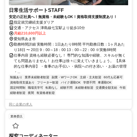
日常生活サポートSTAFF
安定の正社員へ！無資格・未経験もOK！資格取得支援制度あり！
指定就労継続支援ダリア
交通・アクセス 津島線七宝駅より徒歩10分
月給210,600円以上
愛知県あま市
勤務時間詳細 実働時間：1日あたり8時間 平均勤務日数：1ヶ月あた
り18日 〜 20日 9：00～18：00 13：00～22：00 ※実働8時間
仕事内容 資格も経験必要なし！ 専門的な知識や経験、スキルが無く
ても問題ありません！ お仕事は徐々に覚えていきましょう。 【具体
的な仕事内容】 ・食事のお手伝い ・病院への付き添い ・お薬の管理
・...
制服あり
業界未経験者歓迎
副業・WワークOK
主婦・主夫歓迎
60代も応募可
資格取得支援あり
フリーター歓迎
バイク通勤OK
学歴不問
車通勤OK
固定時間制
職場見学可
転勤なし
経験不問
未経験者歓迎
交通費全額支給
午前
経験者歓迎
夜間
有資格者歓迎
同じ企業の求人
業務委託
探究コーディネーター