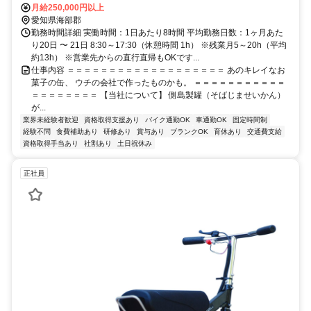
月給250,000円以上
愛知県海部郡
勤務時間詳細 実働時間：1日あたり8時間 平均勤務日数：1ヶ月あた
り20日 〜 21日 8:30～17:30（休憩時間 1h） ※残業月5～20h（平均
約13h） ※営業先からの直行直帰もOKです...
仕事内容 ＝＝＝＝＝＝＝＝＝＝＝＝＝＝＝＝＝＝＝ あのキレイなお
菓子の缶、 ウチの会社で作ったものかも。 ＝＝＝＝＝＝＝＝＝＝＝
＝＝＝＝＝＝＝＝ 【当社について】 側島製罐（そばじませいかん）
が...
業界未経験者歓迎
資格取得支援あり
バイク通勤OK
車通勤OK
固定時間制
経験不問
食費補助あり
研修あり
賞与あり
ブランクOK
育休あり
交通費支給
資格取得手当あり
社割あり
土日祝休み
正社員