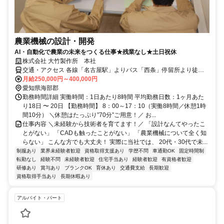
農業機械の設計・開発
AI・自動化で農業の未来をつくる仕事★残業なし★土日祝休
株式会社 大竹製作所 本社
交通・アクセス 各線「名古屋駅」よりバス「西条」停留所より徒歩7
分★マイカー通勤OK（駐車場完備）
月給250,000円～400,000円
愛知県海部郡
勤務時間詳細 実働時間：1日あたり8時間 平均勤務日数：1ヶ月あた
り18日 〜 20日 【勤務時間】 8：00～17：10（実働8時間／休憩1時
間10分） ＼休憩はたっぷり”70分”ご用意！／ お...
仕事内容 ＼未経験から技術者を育てます！／ 「設計なんてやったこ
とがない」 「CADも触ったことがない」 「農業機械について全く知
らない」 こんな方でも大丈夫！ 実際に当社では、 20代・30代で未...
制服あり
業界未経験者歓迎
資格取得支援あり
学歴不問
車通勤OK
固定時間制
転勤なし
経験不問
未経験者歓迎
住宅手当あり
経験者歓迎
有資格者歓迎
研修あり
賞与あり
ブランクOK
育休あり
交通費支給
長期歓迎
資格取得手当あり
長期休暇あり
アルバイト・パート