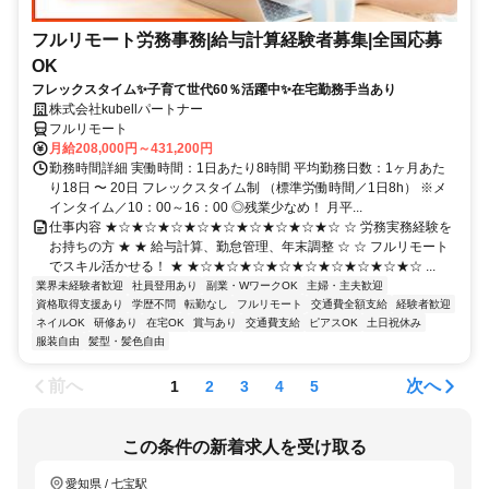
フルリモート労務事務|給与計算経験者募集|全国応募
OK
フレックスタイム✨子育て世代60％活躍中✨在宅勤務手当あり
株式会社kubellパートナー
フルリモート
月給208,000円～431,200円
勤務時間詳細 実働時間：1日あたり8時間 平均勤務日数：1ヶ月あた
り18日 〜 20日 フレックスタイム制 （標準労働時間／1日8h） ※メ
インタイム／10：00～16：00 ◎残業少なめ！ 月平...
仕事内容 ★☆★☆★☆★☆★☆★☆★☆★☆★☆ ☆ 労務実務経験を
お持ちの方 ★ ★ 給与計算、勤怠管理、年末調整 ☆ ☆ フルリモート
でスキル活かせる！ ★ ★☆★☆★☆★☆★☆★☆★☆★☆★☆ ...
業界未経験者歓迎
社員登用あり
副業・WワークOK
主婦・主夫歓迎
資格取得支援あり
学歴不問
転勤なし
フルリモート
交通費全額支給
経験者歓迎
ネイルOK
研修あり
在宅OK
賞与あり
交通費支給
ピアスOK
土日祝休み
服装自由
髪型・髪色自由
前へ
次へ
1
2
3
4
5
この条件の新着求人を受け取る
愛知県 / 七宝駅