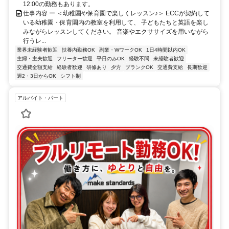
12:00の勤務もあります。
仕事内容 ー ＜幼稚園や保育園で楽しくレッスン♪＞ ECCが契約して
いる幼稚園・保育園内の教室を利用して、 子どもたちと英語を楽し
みながらレッスンしてください。 音楽やエクササイズを用いながら
行うレ...
業界未経験者歓迎
扶養内勤務OK
副業・WワークOK
1日4時間以内OK
主婦・主夫歓迎
フリーター歓迎
平日のみOK
経験不問
未経験者歓迎
交通費全額支給
経験者歓迎
研修あり
夕方
ブランクOK
交通費支給
長期歓迎
週2・3日からOK
シフト制
アルバイト・パート