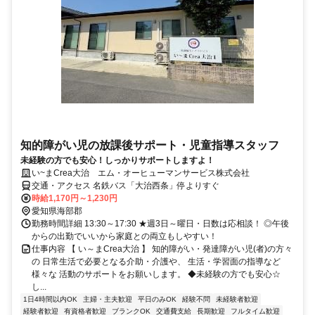
知的障がい児の放課後サポート・児童指導スタッフ
未経験の方でも安心！しっかりサポートしますよ！
い~まCrea大治 エム・オーヒューマンサービス株式会社
交通・アクセス 名鉄バス「大治西条」停よりすぐ
時給1,170円～1,230円
愛知県海部郡
勤務時間詳細 13:30～17:30 ★週3日～曜日・日数は応相談！ ◎午後
からの出勤でいいから家庭との両立もしやすい！
仕事内容 【 い～まCrea大治 】 知的障がい・発達障がい児(者)の方々
の 日常生活で必要となる介助・介護や、 生活・学習面の指導など
様々な 活動のサポートをお願いします。 ◆未経験の方でも安心☆
し...
1日4時間以内OK
主婦・主夫歓迎
平日のみOK
経験不問
未経験者歓迎
経験者歓迎
有資格者歓迎
ブランクOK
交通費支給
長期歓迎
フルタイム歓迎