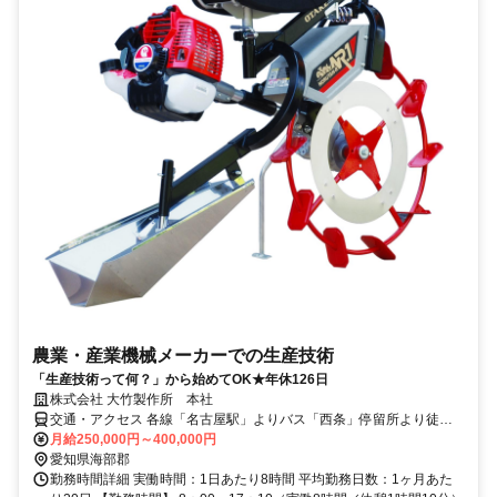
農業・産業機械メーカーでの生産技術
「生産技術って何？」から始めてOK★年休126日
株式会社 大竹製作所 本社
交通・アクセス 各線「名古屋駅」よりバス「西条」停留所より徒歩7
分★マイカー通勤OK（駐車場完備）
月給250,000円～400,000円
愛知県海部郡
勤務時間詳細 実働時間：1日あたり8時間 平均勤務日数：1ヶ月あた