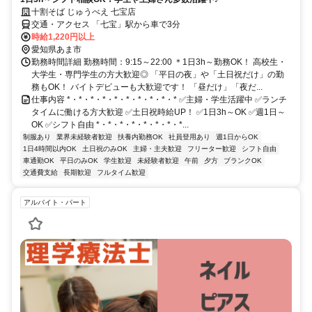
十割そば じゅうべえ 七宝店
交通・アクセス 「七宝」駅から車で3分
時給1,220円以上
愛知県あま市
勤務時間詳細 勤務時間：9:15～22:00 ＊1日3h～勤務OK！ 高校生・
大学生・専門学生の方大歓迎◎ 「平日の夜」や「土日祝だけ」の勤
務もOK！ バイトデビューも大歓迎です！ 「昼だけ」「夜だ...
仕事内容 *・*・*・*・*・*・*・*・*・* ✅主婦・学生活躍中 ✅ランチ
タイムに働ける方大歓迎 ✅土日祝時給UP！ ✅1日3h～OK ✅週1日～
OK ✅シフト自由 *・*・*・*・*・*・*・*...
制服あり
業界未経験者歓迎
扶養内勤務OK
社員登用あり
週1日からOK
1日4時間以内OK
土日祝のみOK
主婦・主夫歓迎
フリーター歓迎
シフト自由
車通勤OK
平日のみOK
学生歓迎
未経験者歓迎
午前
夕方
ブランクOK
交通費支給
長期歓迎
フルタイム歓迎
アルバイト・パート