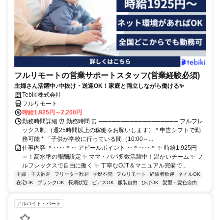
フルリモートの営業サポートスタッフ(営業経験必須)
主婦さん活躍中♪中抜け・送迎OK！家庭と両立しながら働ける✨
Tebiki株式会社
フルリモート
時給1,925円～2,200円
勤務時間詳細 ⏰ 勤務時間 ⏰ ────────────────── フルフレ
ックス制 （週25時間以上の稼働をお願いします） * 申告シフトで勤
務可能 * 「子供が学校に行っている間（10:00～...
仕事内容 ＊‥‥＊‥ アピールポイント ‥＊‥‥＊ ✨ 時給1,925円
～！高水準の報酬設定 ✨ ママ・パパ多数活躍中！温かいチーム ✨ フ
ルフレックスで自由に働く ✨ 丁寧なOJT＆マニュアル完備で...
主婦・主夫歓迎
フリーター歓迎
学歴不問
フルリモート
経験者歓迎
ネイルOK
在宅OK
ブランクOK
長期歓迎
ピアスOK
服装自由
ひげOK
髪型・髪色自由
アルバイト・パート