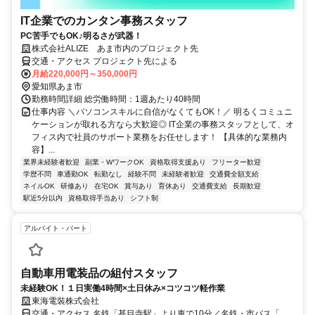
IT企業でのカンタン事務スタッフ
PC苦手でもOK♪明るさが武器！
株式会社ALIZE あま市内のプロジェクト先
交通・アクセス プロジェクト先による
月給220,000円～350,000円
愛知県あま市
勤務時間詳細 総労働時間：1週あたり40時間
仕事内容 ＼パソコンスキルに自信がなくてもOK！／ 明るくコミュニ
ケーションが取れる方なら大歓迎◎ IT企業の事務スタッフとして、オ
フィス内で社員のサポート業務をお任せします！ 【具体的な業務内
容】...
業界未経験者歓迎
副業・WワークOK
資格取得支援あり
フリーター歓迎
学歴不問
車通勤OK
転勤なし
経験不問
未経験者歓迎
交通費全額支給
ネイルOK
研修あり
在宅OK
賞与あり
育休あり
交通費支給
長期歓迎
駅近5分以内
資格取得手当あり
シフト制
アルバイト・パート
自動車用電装品の組付スタッフ
未経験OK！１日実働4時間×土日休み×コツコツ軽作業
東海電裝株式会社
交通・アクセス 名鉄「甚目寺駅」より車で10分／名鉄・市バス「西