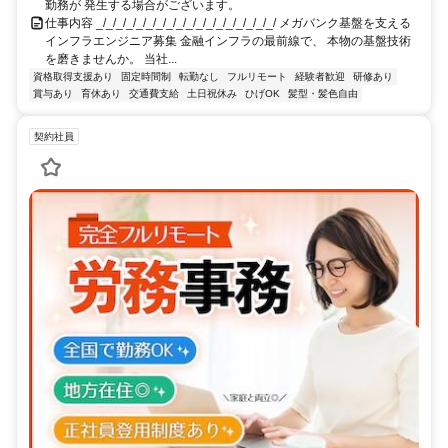
勤務が 発生する場合がございます。
仕事内容 _/_/_/_/_/_/_/_/_/_/_/_/_/_/_/_/_/_/ メガバンク基盤を支える
インフラエンジニア募集 金融インフラの最前線で、 本物の基盤技術
を磨きませんか。 当社...
資格取得支援あり
固定時間制
転勤なし
フルリモート
経験者歓迎
研修あり
賞与あり
育休あり
交通費支給
土日祝休み
ひげOK
髪型・髪色自由
契約社員