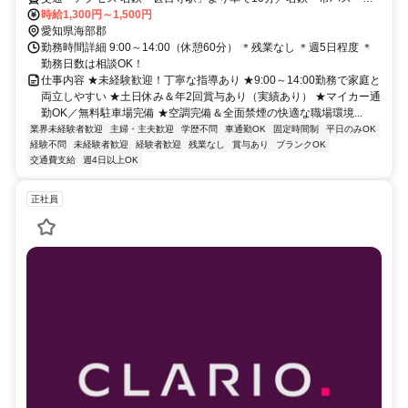
条」バス停より徒歩3分
時給1,300円～1,500円
愛知県海部郡
勤務時間詳細 9:00～14:00（休憩60分） ＊残業なし ＊週5日程度 ＊
勤務日数は相談OK！
仕事内容 ★未経験歓迎！丁寧な指導あり ★9:00～14:00勤務で家庭と
両立しやすい ★土日休み＆年2回賞与あり（実績あり） ★マイカー通
勤OK／無料駐車場完備 ★空調完備＆全面禁煙の快適な職場環境...
業界未経験者歓迎
主婦・主夫歓迎
学歴不問
車通勤OK
固定時間制
平日のみOK
経験不問
未経験者歓迎
経験者歓迎
残業なし
賞与あり
ブランクOK
交通費支給
週4日以上OK
正社員