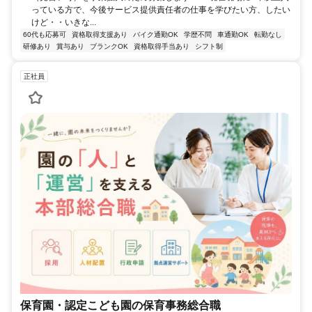
っている方で、今後サービス提供責任者の仕事を学びたい方、したい
けど・・いきな...
60代も応募可
資格取得支援あり
バイク通勤OK
学歴不問
車通勤OK
転勤なし
研修あり
賞与あり
ブランクOK
資格取得手当あり
シフト制
正社員
保育園・認定こども園の保育事務総合職