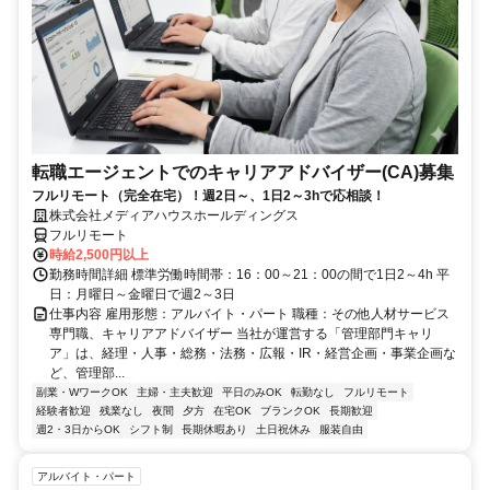
転職エージェントでのキャリアアドバイザー(CA)募集
フルリモート（完全在宅）！週2日～、1日2～3hで応相談！
株式会社メディアハウスホールディングス
フルリモート
時給2,500円以上
勤務時間詳細 標準労働時間帯：16：00～21：00の間で1日2～4h 平
日：月曜日～金曜日で週2～3日
仕事内容 雇用形態：アルバイト・パート 職種：その他人材サービス
専門職、キャリアアドバイザー 当社が運営する「管理部門キャリ
ア」は、経理・人事・総務・法務・広報・IR・経営企画・事業企画な
ど、管理部...
副業・WワークOK
主婦・主夫歓迎
平日のみOK
転勤なし
フルリモート
経験者歓迎
残業なし
夜間
夕方
在宅OK
ブランクOK
長期歓迎
週2・3日からOK
シフト制
長期休暇あり
土日祝休み
服装自由
アルバイト・パート