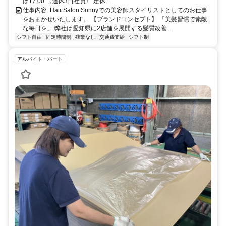
共同となりますので、空きスペースは全てご利用いただけます】
は17:00 〈週休3日社員〉 定休...
仕事内容: Hair Salon Sunnyでの美容師スタイリストとしてのお仕事
をおまかせいたします。 【ブランドコンセプト】 「美髪習慣で素敵
な毎日を」 弊社は愛知県に2店舗を展開する髪質改善...
シフト自由
固定時間制
残業なし
交通費支給
シフト制
アルバイト・パート