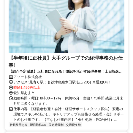
【半年後に正社員】大手グループでの経理事務のお仕
事!
【紹介予定派遣】正社員になれる！簿記を活かす経理事務！土日祝休
み！車通勤OK！8時30分～17時
アソート株式会社
アクセス: 最寄り駅：名鉄津島線木田駅 徒歩20分 車通勤OK！
時給1,450円以上
愛知県あま市
勤務時間・曜日: 8時30～17時 休憩45分 実働7.75時間 残業は月末
月初に多くなります。
仕事内容: 【経験者歓迎！会計・経理サポートスタッフ募集】 安定の
環境でスキルを活かし、キャリアアップも目指せる経理・会計サポー
トのお仕事です。 【主なお仕事内容】 * 会計処理（PCA会計）...
社員登用あり
即日勤務OK
固定時間制
交通費支給