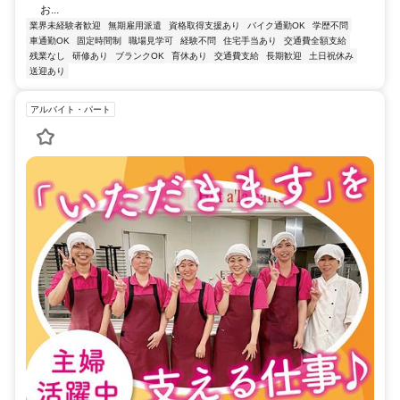
お...
業界未経験者歓迎
無期雇用派遣
資格取得支援あり
バイク通勤OK
学歴不問
車通勤OK
固定時間制
職場見学可
経験不問
住宅手当あり
交通費全額支給
残業なし
研修あり
ブランクOK
育休あり
交通費支給
長期歓迎
土日祝休み
送迎あり
アルバイト・パート