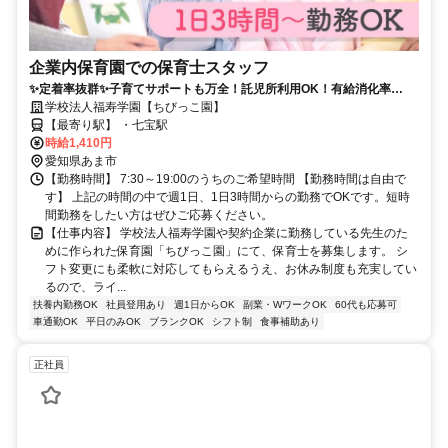
企業内保育園での保育士スタッフ
✨定着率抜群✨子育てサポートも万全！託児所利用OK！有給消化率
100％！✨車通勤OK
学校法人福寿学園【ちびっこ園】
【最寄り駅】 ・七宝駅
時給1,410円
愛知県あま市
【勤務時間】 7:30～19:00のうちのご希望時間 【勤務時間は自由で
す】 上記の時間の中で週1日、1日3時間からの勤務でOKです。短時
間勤務をしたい方はぜひご応募ください。
【仕事内容】 学校法人福寿学園や契約企業に勤務している先生のた
めに作られた保育園「ちびっこ園」にて、保育士を募集します。 シ
フト変更にも柔軟に対応してもらえるうえ、お休み制度も充実してい
るので、ライ...
扶養内勤務OK
社員登用あり
週1日からOK
副業・WワークOK
60代も応募可
車通勤OK
平日のみOK
ブランクOK
シフト制
食事補助あり
正社員