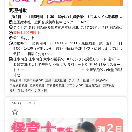
調理補助
【週3日～・1日5時間～】30～60代の主婦活躍中！フルタイム勤務積極
採用！調理の資格活かせます
魚国総本社 豊田合成美和技術センター_1625
アクセス 名鉄津島線/名鉄名古屋本線 木田徒歩約28分、名鉄津島線/名
鉄名古屋本線 七宝徒歩約29分
時給1,140円以上
愛知県あま市
勤務時間 ・勤務時間： [1] 09:00～14:00 ・最低勤務日数（週）：3日
9:00～14:00（実働5.0H） 週3～4日勤務OK シフトに関しましてはお
気軽にご相談ください
仕事内容 仕事内容 家事の延長でOK♪カンタン調理サポート 週3日～
＆残業ほぼなしで無理なく働ける 食材カットや盛り付けからスター
ト！ ＊――――――――――――――――＊ ☆産業施設内食堂 調理
補助...
制服あり
扶養内勤務OK
主婦・主夫歓迎
フリーター歓迎
平日のみOK
未経験者歓迎
経験者歓迎
有資格者歓迎
ブランクOK
交通費支給
長期歓迎
週2・3日からOK
シフト制
アルバイト・パート