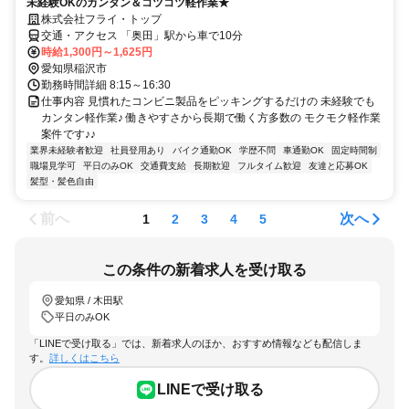
未経験OKのカンタン＆コツコツ軽作業★
株式会社フライ・トップ
交通・アクセス 「奥田」駅から車で10分
時給1,300円～1,625円
愛知県稲沢市
勤務時間詳細 8:15～16:30
仕事内容 見慣れたコンビニ製品をピッキングするだけの 未経験でも
カンタン軽作業♪ 働きやすさから長期で働く方多数の モクモク軽作業
案件です♪♪
業界未経験者歓迎
社員登用あり
バイク通勤OK
学歴不問
車通勤OK
固定時間制
職場見学可
平日のみOK
交通費支給
長期歓迎
フルタイム歓迎
友達と応募OK
髪型・髪色自由
前へ
次へ
1
2
3
4
5
この条件の新着求人を受け取る
愛知県 / 木田駅
平日のみOK
「LINEで受け取る」では、新着求人のほか、おすすめ情報なども配信しま
す。
詳しくはこちら
LINEで受け取る