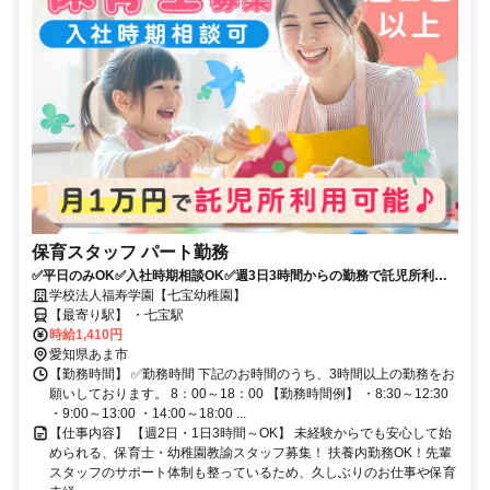
保育スタッフ パート勤務
✅平日のみOK✅入社時期相談OK✅週3日3時間からの勤務で託児所利用
OK✅幼稚園教諭または保育士資格必須✅有給取得率100％✅車通勤OK
学校法人福寿学園【七宝幼稚園】
【最寄り駅】 ・七宝駅
時給1,410円
愛知県あま市
【勤務時間】 ✅勤務時間 下記のお時間のうち、3時間以上の勤務をお
願いしております。 8：00～18：00 【勤務時間例】 ・8:30～12:30
・9:00～13:00 ・14:00～18:00 ...
【仕事内容】 【週2日・1日3時間～OK】 未経験からでも安心して始
められる、保育士・幼稚園教諭スタッフ募集！ 扶養内勤務OK！先輩
スタッフのサポート体制も整っているため、久しぶりのお仕事や保育