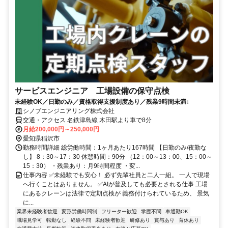
サービスエンジニア 工場設備の保守点検
未経験OK／日勤のみ／資格取得支援制度あり／残業9時間未満↓
シノブエンジニアリング株式会社
交通・アクセス 名鉄津島線 木田駅より車で8分
月給200,000円～250,000円
愛知県稲沢市
勤務時間詳細 総労働時間：1ヶ月あたり167時間 【日勤のみ/夜勤な
し】 8：30～17：30 休憩時間：90分 （12：00～13：00、15：00～
15：30） ・残業あり：月9時間程度 ・変...
仕事内容 ✅未経験でも安心！ 必ず先輩社員と二人一組。 一人で現場
へ行くことはありません。 ✅AIが普及しても必要とされる仕事 工場
にあるクレーンは法律で定期点検が 義務付けられているため、 景気
に...
業界未経験者歓迎
変形労働時間制
フリーター歓迎
学歴不問
車通勤OK
職場見学可
転勤なし
経験不問
未経験者歓迎
研修あり
賞与あり
育休あり