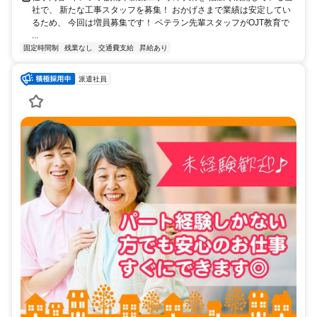
社で、 新たな工事スタッフを募集！ おかげさまで業績は安定してい
るため、 今回は増員募集です！ ベテラン先輩スタッフがOJT教育で
...
固定時間制
残業なし
交通費支給
昇給あり
派遣社員