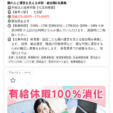
園の人と運営を支える本部・総合職2名募集
学校法人福寿学園【七宝幼稚園】
【最寄り駅】 ・七宝駅
月給270,000円～275,000円
愛知県あま市
【勤務時間】 ①8時～17時 ②8時30分～17時30分 ③9時～18時 ※休
憩1時間 ※上記のお時間どちらか選んでいただけます。 面接時にご相
談ください。
【仕事内容】 保育園・認定こども園の運営を支える総合職を募集し
ます。 採用、拠点運営、職員の労務管理など、園を円滑に運営する
ための幅広い業務をお任せします。 保育業界での経験を活かし、現
場だけでは...
主婦・主夫歓迎
車通勤OK
経験者歓迎
有資格者歓迎
社会保険完備
賞与あり
ブランクOK
シフト制
昇給あり
育児サポートあり
食事補助あり
アルバイト・パート