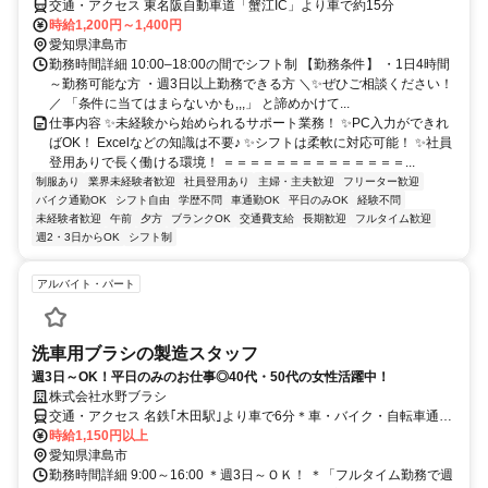
交通・アクセス 東名阪自動車道「蟹江IC」より車で約15分
時給1,200円～1,400円
愛知県津島市
勤務時間詳細 10:00–18:00の間でシフト制 【勤務条件】 ・1日4時間
～勤務可能な方 ・週3日以上勤務できる方 ＼✨ぜひご相談ください！
／ 「条件に当てはまらないかも,,,」 と諦めかけて...
仕事内容 ✨未経験から始められるサポート業務！ ✨PC入力ができれ
ばOK！ Excelなどの知識は不要♪ ✨シフトは柔軟に対応可能！ ✨社員
登用ありで長く働ける環境！ ＝＝＝＝＝＝＝＝＝＝＝＝＝＝...
制服あり
業界未経験者歓迎
社員登用あり
主婦・主夫歓迎
フリーター歓迎
バイク通勤OK
シフト自由
学歴不問
車通勤OK
平日のみOK
経験不問
未経験者歓迎
午前
夕方
ブランクOK
交通費支給
長期歓迎
フルタイム歓迎
週2・3日からOK
シフト制
アルバイト・パート
洗車用ブラシの製造スタッフ
週3日～OK！平日のみのお仕事◎40代・50代の女性活躍中！
株式会社水野ブラシ
交通・アクセス 名鉄｢木田駅｣より車で6分＊車・バイク・自転車通勤
OK
時給1,150円以上
愛知県津島市
勤務時間詳細 9:00～16:00 ＊週3日～ＯＫ！ ＊「フルタイム勤務で週