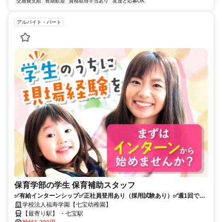
交通費支給
長期歓迎
資格取得手当あり
友達と応募OK
アルバイト・パート
保育学部の学生 保育補助スタッフ
✅有給インターンシップ✅正社員登用あり（採用試験あり）✅週1回で
OK
学校法人福寿学園【七宝幼稚園】
【最寄り駅】 ・七宝駅