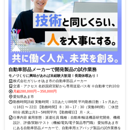
自動車部品メーカーで開発製品の試作業務
モノづくりに興味があれば未経験大歓迎！長期休暇あり！
株式会社ガリレオ/あま市の自動車部品メーカー
交通・アクセス 名鉄国府宮駅から専用送迎バス有 ※自動車で約10分
月給280,000円～350,000円
愛知県あま市
勤務時間詳細 実働時間：1日あたり8時間 平均勤務日数：1ヶ月あた
り18日 〜 22日 【勤務時間】 8：30～17：30（実働8時間） 〇休憩
60分 残業は月3～5時間平均 【勤務曜日】 月・火...
仕事内容 雇用形態：派遣社員 職種：自動車/輸送機器研究開発、機構
設計、評価/実験/テスト（機械/電気/電子製品専門職） 愛知県あま市
にある自動車部品メーカーで、自動車用エアバッグ製品の試作業務を