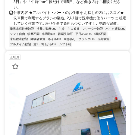
3日」や 「午前中or午後だけで週5日」など 働き方はご相談くださ
い。
仕事内容 ★アルバイト・パートのお仕事を お探しの方におススメ★
洗車機で利用するブラシの製造｡ 2人1組で洗車機に使うパーツに 植毛
していく作業です｡ 座り仕事で負担も少ないですし､ 空調も完備...
業界未経験者歓迎
扶養内勤務OK
主婦・主夫歓迎
フリーター歓迎
バイク通勤OK
シフト自由
学歴不問
車通勤OK
職場見学可
平日のみOK
経験不問
未経験者歓迎
経験者歓迎
ネイルOK
研修あり
ブランクOK
長期歓迎
フルタイム歓迎
週2・3日からOK
シフト制
正社員