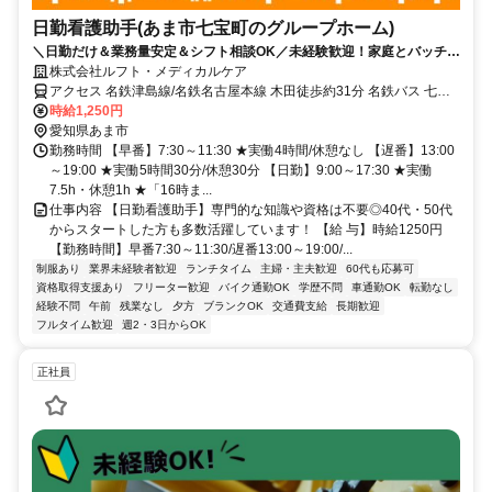
日勤看護助手(あま市七宝町のグループホーム)
＼日勤だけ＆業務量安定＆シフト相談OK／未経験歓迎！家庭とバッチリ
両立できるお仕事を始めませんか？
株式会社ルフト・メディカルケア
アクセス 名鉄津島線/名鉄名古屋本線 木田徒歩約31分 名鉄バス 七宝
病院前から徒歩で5分 ※無料駐車場完備
時給1,250円
愛知県あま市
勤務時間 【早番】7:30～11:30 ★実働4時間/休憩なし 【遅番】13:00
～19:00 ★実働5時間30分/休憩30分 【日勤】9:00～17:30 ★実働
7.5h・休憩1h ★「16時ま...
仕事内容 【日勤看護助手】専門的な知識や資格は不要◎40代・50代
からスタートした方も多数活躍しています！ 【給 与】時給1250円
【勤務時間】早番7:30～11:30/遅番13:00～19:00/...
制服あり
業界未経験者歓迎
ランチタイム
主婦・主夫歓迎
60代も応募可
資格取得支援あり
フリーター歓迎
バイク通勤OK
学歴不問
車通勤OK
転勤なし
経験不問
午前
残業なし
夕方
ブランクOK
交通費支給
長期歓迎
フルタイム歓迎
週2・3日からOK
正社員