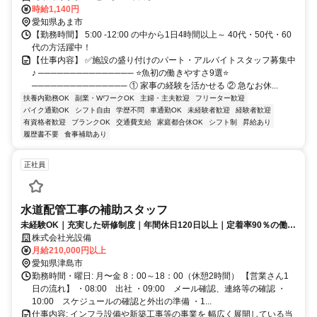
時給1,140円
愛知県あま市
【勤務時間】 5:00 -12:00 の中から1日4時間以上～ 40代・50代・60
代の方活躍中！
【仕事内容】 ✅施設の盛り付けのパート・アルバイトスタッフ募集中
♪ ─────────────── ⭐魚初の働きやすさ9選⭐
─────────────── ① 家事の経験を活かせる ② 急なお休...
扶養内勤務OK
副業・WワークOK
主婦・主夫歓迎
フリーター歓迎
バイク通勤OK
シフト自由
学歴不問
車通勤OK
未経験者歓迎
経験者歓迎
有資格者歓迎
ブランクOK
交通費支給
家庭都合休OK
シフト制
昇給あり
履歴書不要
食事補助あり
正社員
水道配管工事の補助スタッフ
未経験OK｜充実した研修制度｜年間休日120日以上｜定着率90％の働き
やすい環境♩
株式会社光設備
月給210,000円以上
愛知県津島市
勤務時間・曜日: 月〜金 8：00～18：00（休憩2時間） 【営業さん1
日の流れ】 ・08:00 出社 ・09:00 メール確認、連絡等の確認 ・
10:00 スケジュールの確認と外出の準備 ・1...
仕事内容: インフラ設備や新築工事等の事業を 幅広く展開している当