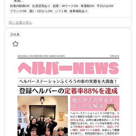
未経...
扶養内勤務OK
社員登用あり
副業・WワークOK
車通勤OK
平日のみOK
ブランクOK
週2・3日からOK
シフト制
食事補助あり
同じ企業の求人
正社員