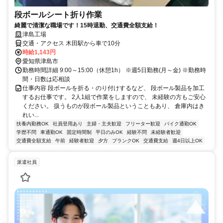
段ボールシート折り作業
綺麗で清潔な職場です！15時退勤、交通費全額支給！
津島工場
交通・アクセス 木田駅から車で10分
時給1,143円
愛知県津島市
勤務時間詳細 9:00～15:00（休憩1h） ※週5日勤務(月～金) ※勤務時
間・日数は応相談
仕事内容 段ボールを折る・のり付けするなど、 段ボール製品を加工
するお仕事です。 2人1組で作業をしますので、 未経験の方もご安心
ください。 扱うものが段ボール製品ということもあり、 倉庫内はき
れい...
扶養内勤務OK
社員登用あり
主婦・主夫歓迎
フリーター歓迎
バイク通勤OK
学歴不問
車通勤OK
固定時間制
平日のみOK
経験不問
未経験者歓迎
交通費全額支給
午前
経験者歓迎
夕方
ブランクOK
交通費支給
週4日以上OK
派遣社員