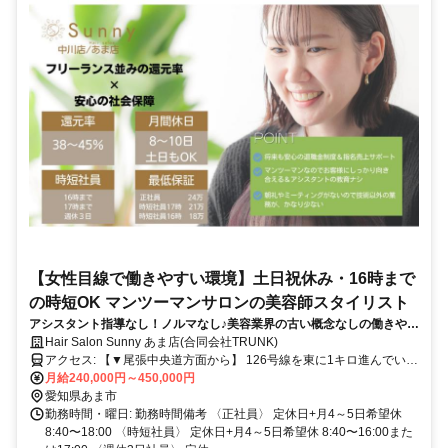
【女性目線で働きやすい環境】土日祝休み・16時まで
の時短OK マンツーマンサロンの美容師スタイリスト
アシスタント指導なし！ノルマなし♪美容業界の古い概念なしの働きやす
いサロンです！
Hair Salon Sunny あま店(合同会社TRUNK)
アクセス: 【▼尾張中央道方面から】 126号線を東に1キロ進んでいた
だきますとあります「花正」の交差点の左側に位置しています。
月給240,000円～450,000円
【▼美和方面から】 「篠田」の信号を北に進んで頂き、木田駅を越
愛知県あま市
して600ｍほど進んでいただくと「花正」の交差点がありますので信
勤務時間・曜日: 勤務時間備考 〈正社員〉 定休日+月4～5日希望休
号を渡ってから駐車場にお入りください。 【駐車場は他の店舗様と
8:40〜18:00 〈時短社員〉 定休日+月4～5日希望休 8:40〜16:00また