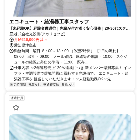
エコキュート・給湯器工事スタッフ
【未経験OK】経験者優遇◎｜先輩が付き添う安心研修｜20-30代スタッ
フ活躍中｜年間休日120日以上｜定着率90％の働きやすい環境♩
株式会社光設備(アカリセツビ)
月給210,000円以上
愛知県津島市
勤務時間・曜日: 8：00～18：00 （休憩2時間） 【1日の流れ】 ・
08:00 出社 ・09:00 メール確認、連絡等の確認 ・10:00 スケジ
ュールの確認と外出の準備 ・11:00 既存...
仕事内容: ✨2年連続売上120％達成につき 新メンバー増員募集！ イン
フラ・空調設備で環境問題に 貢献する光設備で、 エコキュート・給
湯器工事を 担当していただきます！ ✅未経験勤務OK ✅先...
固定時間制
残業なし
交通費支給
昇給あり
派遣社員