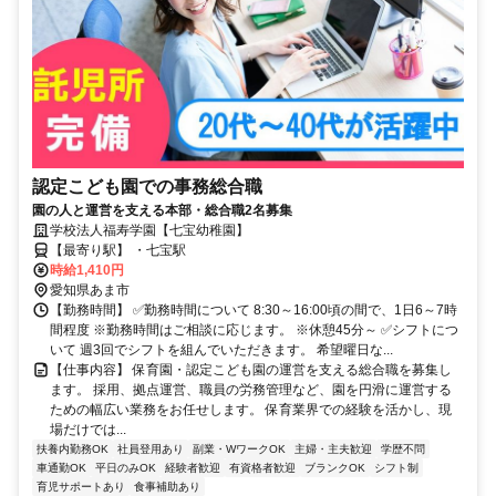
認定こども園での事務総合職
園の人と運営を支える本部・総合職2名募集
学校法人福寿学園【七宝幼稚園】
【最寄り駅】 ・七宝駅
時給1,410円
愛知県あま市
【勤務時間】 ✅勤務時間について 8:30～16:00頃の間で、1日6～7時
間程度 ※勤務時間はご相談に応じます。 ※休憩45分～ ✅シフトにつ
いて 週3回でシフトを組んでいただきます。 希望曜日な...
【仕事内容】 保育園・認定こども園の運営を支える総合職を募集し
ます。 採用、拠点運営、職員の労務管理など、園を円滑に運営する
ための幅広い業務をお任せします。 保育業界での経験を活かし、現
場だけでは...
扶養内勤務OK
社員登用あり
副業・WワークOK
主婦・主夫歓迎
学歴不問
車通勤OK
平日のみOK
経験者歓迎
有資格者歓迎
ブランクOK
シフト制
育児サポートあり
食事補助あり