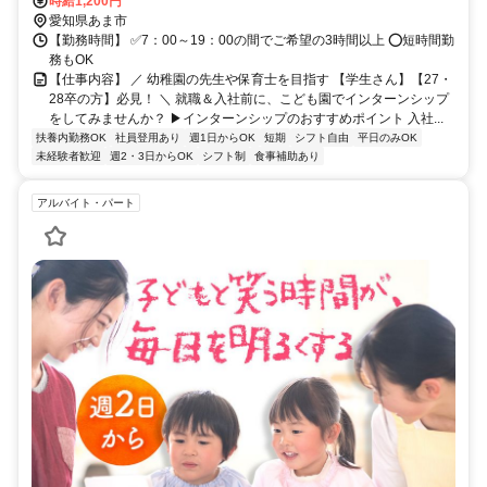
時給1,200円
愛知県あま市
【勤務時間】 ✅7：00～19：00の間でご希望の3時間以上 ⭕短時間勤
務もOK
【仕事内容】 ／ 幼稚園の先生や保育士を目指す 【学生さん】【27・
28卒の方】必見！ ＼ 就職＆入社前に、こども園でインターンシップ
をしてみませんか？ ▶インターンシップのおすすめポイント 入社...
扶養内勤務OK
社員登用あり
週1日からOK
短期
シフト自由
平日のみOK
未経験者歓迎
週2・3日からOK
シフト制
食事補助あり
アルバイト・パート