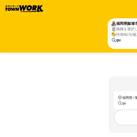
福岡県
飯塚
職種を選択
特徴/給与/
gu
福岡県 /
gu