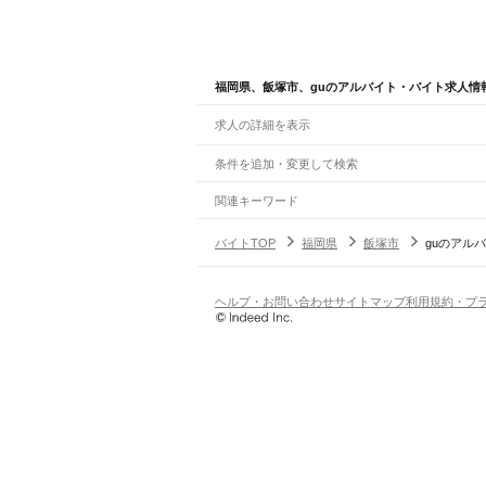
福岡県、飯塚市、guのアルバイト・バイト求人情
求人の詳細を表示
条件を追加・変更して検索
市区町村を追加・変更
関連キーワード
完全在宅ワーク 全国
シール貼り 在宅
現在地周
福岡県
駅を追加・変更
バイトTOP
福岡県
飯塚市
guのアル
バイトTOP
gu
福岡県 gu
飯塚市 gu
福岡県
すべて
北九州市
すべて
職種を追加・変更
JR山陽本線(岩国～門司)
門司区
若松区
戸畑区
小倉北区
小倉南区
八幡
門司駅
飲食・フードサービス
ヘルプ・お問い合わせ
サイトマップ
利用規約・プ
福岡市
すべて
特徴を追加・変更
飲食・フードサービス
すべて
JR博多南線
東区
博多区
中央区
南区
西区
城南区
早良区
ホールスタッフ
キッチンスタッフ
皿洗い・洗い
人気
博多駅
博多南駅
雇用形態を追加・変更
飲食店（店長・マネージャー）
大牟田市
久留米市
直方市
飯塚市
田川市
柳川
日払いOK
高校生歓迎
学生歓迎
深夜の仕事
髪型
営業・販売
JR鹿児島本線(下関・門司港～博多)
糸島市
那珂川市
糟屋郡
遠賀郡
鞍手郡
嘉穂郡
勤務期間
アルバイト・パート
都道府県を変更
門司港駅
小森江駅
門司駅
小倉駅
西小倉駅
九州工
営業・販売
すべて
短期
正社員
単発・1日OK
長期
期間限定（春夏冬休み等
古賀駅
ししぶ駅
新宮中央駅
福工大前駅
九産大前
営業
テレフォンアポインター（テレアポ）
ルー
シフト
契約社員
旅行・レジャー・イベント
土日祝のみOK
派遣社員
平日のみOK
週1日からOK
週2・3
JR鹿児島本線(博多～八代)
旅行・レジャー・イベント
すべて
変形労働時間制
業務委託
博多駅
竹下駅
笹原駅
南福岡駅
春日駅
大野城駅
水
ホテルスタッフ（フロント等）
レジャー施設・
働く時間
倉庫・物流管理
早朝・朝の仕事
昼の仕事
夕方からの仕事
夜から