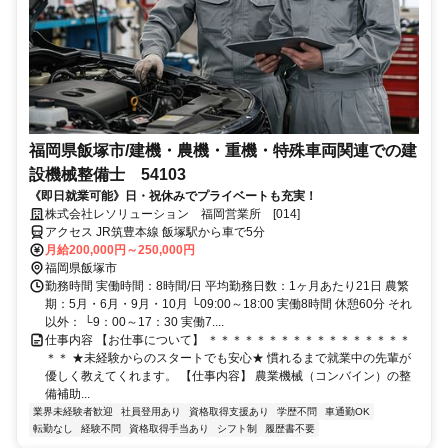
福岡県飯塚市/建機・農機・重機・特殊車両関連での建
設機械整備士 54103
《即日就業可能》日・祝休みでプライベートも充実！
株式会社レソリューション 福岡営業所 [014]
アクセス JR筑豊本線 飯塚駅から車で5分
月給200,000円～250,000円
福岡県飯塚市
勤務時間 実働時間：8時間/日 平均勤務日数：1ヶ月あたり21日 農繁
期：5月・6月・9月・10月 └09:00～18:00 実働8時間 休憩60分 それ
以外： └9：00～17：30 実働7....
仕事内容 【お仕事について】 ＊＊＊＊＊＊＊＊＊＊＊＊＊＊＊＊＊
＊＊ ★未経験からのスタートでも安心★ 慣れるまで就業中の先輩が
優しく教えてくれます。 【仕事内容】 農業機械（コンバイン）の整
備補助...
業界未経験者歓迎
社員登用あり
資格取得支援あり
学歴不問
車通勤OK
転勤なし
経験不問
資格取得手当あり
シフト制
履歴書不要