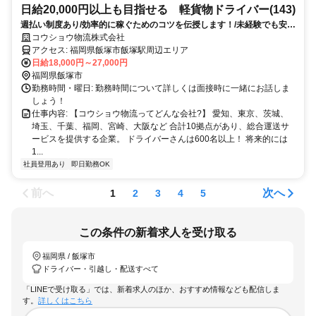
日給20,000円以上も目指せる 軽貨物ドライバー(143)
週払い制度あり/効率的に稼ぐためのコツを伝授します！/未経験でも安心
の研修制度充実◎/普通免許だけあればOK/キャリアアップ制度完備！
コウショウ物流株式会社
アクセス: 福岡県飯塚市飯塚駅周辺エリア
日給18,000円～27,000円
福岡県飯塚市
勤務時間・曜日: 勤務時間について詳しくは面接時に一緒にお話しま
しょう！
仕事内容: 【コウショウ物流ってどんな会社?】 愛知、東京、茨城、
埼玉、千葉、福岡、宮崎、大阪など 合計10拠点があり、総合運送サ
ービスを提供する企業。 ドライバーさんは600名以上！ 将来的には
1...
社員登用あり
即日勤務OK
前へ
次へ
1
2
3
4
5
この条件の新着求人を受け取る
福岡県 / 飯塚市
ドライバー・引越し・配送すべて
「LINEで受け取る」では、新着求人のほか、おすすめ情報なども配信しま
す。
詳しくはこちら