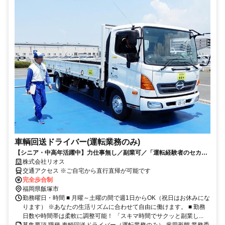
車輌回送ドライバー(運転業務のみ)
【シニア・中高年活躍中】力仕事無し／副業可／「運転経験者のセカン
ドキャリア」始めてみませんか♪
株式会社リオス
交通アクセス ※ご自宅から直行直帰が可能です
完全歩合制
福岡県飯塚市
勤務曜日・時間 ■ 月曜～土曜の間で週1日からOK（祝日はお休みにな
ります） ※あなたの生活リズムに合わせて自由に働けます。 ■ 勤務
日数や時間帯は柔軟に調整可能！ 「スキマ時間でサクッと副業し...