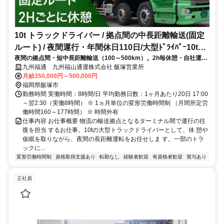
10t トラックドライバー / 拠点間の中長距離輸送(固定
ルート) / 夜間運行・年間休日110日/大型ﾄﾞﾗｲﾊﾞｰ10t定
夜間の拠点間・短中長距離輸送（100～500km）。2h毎休憩・自社運
期夜間幹線便(正社員)
行・計画運行で無理なく働けます
九州福通 九州福山通運株式会社 飯塚営業所
月給350,000円～500,000円
福岡県飯塚市
勤務時間 実働時間：8時間/日 平均勤務日数：1ヶ月あたり20日 17:00
～翌2:30（実働8時間） ※ 1ヵ月単位の変形労働時間制 （月間所定労
働時間160～177時間） ※ 時間外有
仕事内容 お仕事概要 物流の輸送拠点となるターミナル間で運行の往
復を担当 するお仕事。10tの大型トラックドライバーとして、休 憩や
仮眠を取りながら、夜間の長距離運転をお任せしま す。一部のトラ
ックに...
変形労働時間制
資格取得支援あり
転勤なし
経験者歓迎
有資格者歓迎
賞与あり
正社員