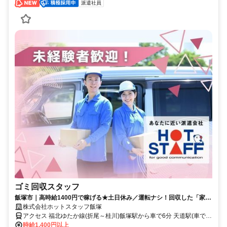
派遣社員
ゴミ回収スタッフ
飯塚市｜高時給1400円で稼げる★土日休み／運転ナシ！回収した「家庭
ごみ」をパッカー車にポイ♪
株式会社ホットスタッフ飯塚
アクセス 福北ゆたか線(折尾～桂川)飯塚駅から車で6分 天道駅(車で6
分) ●マイカー通勤OK！ ●自転車・バイク通勤OK！ ●無料駐車場・駐
時給1,400円以上