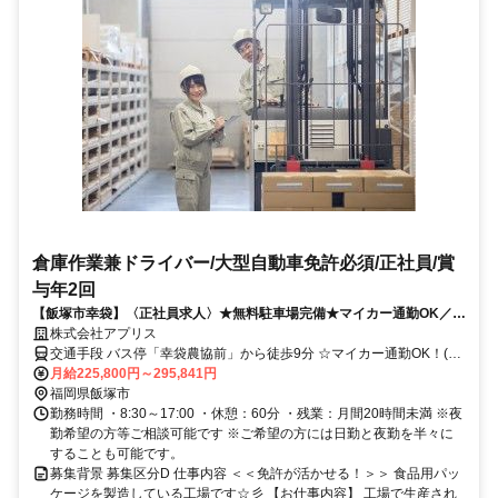
倉庫作業兼ドライバー/大型自動車免許必須/正社員/賞
与年2回
【飯塚市幸袋】〈正社員求人〉★無料駐車場完備★マイカー通勤OK／年
間休日115日/昼食代補助／～40代活躍中の職場です♪
株式会社アプリス
交通手段 バス停「幸袋農協前」から徒歩9分 ☆マイカー通勤OK！(従
業員用無料駐車場あり) 【最寄り駅】 ・ＪＲ筑豊本線「鯰田駅」
月給225,800円～295,841円
福岡県飯塚市
勤務時間 ・8:30～17:00 ・休憩：60分 ・残業：月間20時間未満 ※夜
勤希望の方等ご相談可能です ※ご希望の方には日勤と夜勤を半々に
することも可能です。
募集背景 募集区分D 仕事内容 ＜＜免許が活かせる！＞＞ 食品用パッ
ケージを製造している工場です☆彡 【お仕事内容】 工場で生産され