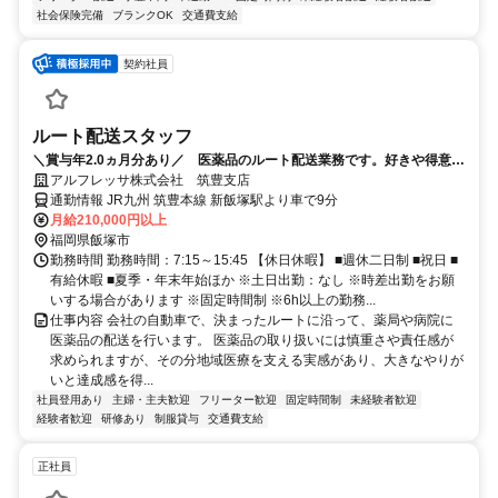
社会保険完備
ブランクOK
交通費支給
契約社員
ルート配送スタッフ
＼賞与年2.0ヵ月分あり／ 医薬品のルート配送業務です。好きや得意を
仕事にしませんか？充実研修で未経験でも安心 再配達なし、残業ほぼな
アルフレッサ株式会社 筑豊支店
しの地域密着のお仕事です。
通勤情報 JR九州 筑豊本線 新飯塚駅より車で9分
月給210,000円以上
福岡県飯塚市
勤務時間 勤務時間：7:15～15:45 【休日休暇】 ■週休二日制 ■祝日 ■
有給休暇 ■夏季・年末年始ほか ※土日出勤：なし ※時差出勤をお願
いする場合があります ※固定時間制 ※6h以上の勤務...
仕事内容 会社の自動車で、決まったルートに沿って、薬局や病院に
医薬品の配送を行います。 医薬品の取り扱いには慎重さや責任感が
求められますが、その分地域医療を支える実感があり、大きなやりが
いと達成感を得...
社員登用あり
主婦・主夫歓迎
フリーター歓迎
固定時間制
未経験者歓迎
経験者歓迎
研修あり
制服貸与
交通費支給
正社員