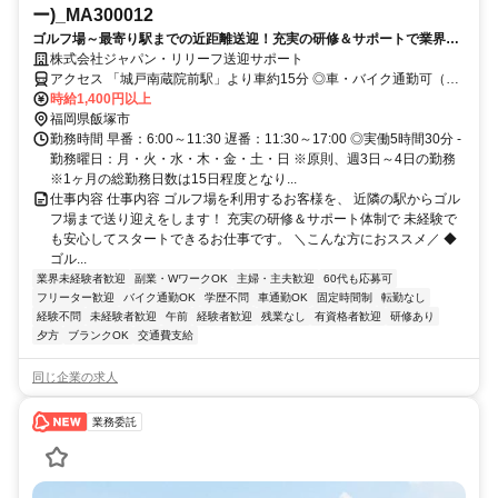
ー)_MA300012
ゴルフ場～最寄り駅までの近距離送迎！充実の研修＆サポートで業界未
経験でも安心です◎
株式会社ジャパン・リリーフ送迎サポート
アクセス 「城戸南蔵院前駅」より車約15分 ◎車・バイク通勤可（無
料駐車場完備）
時給1,400円以上
福岡県飯塚市
勤務時間 早番：6:00～11:30 遅番：11:30～17:00 ◎実働5時間30分 -
勤務曜日：月・火・水・木・金・土・日 ※原則、週3日～4日の勤務
※1ヶ月の総勤務日数は15日程度となり...
仕事内容 仕事内容 ゴルフ場を利用するお客様を、 近隣の駅からゴル
フ場まで送り迎えをします！ 充実の研修＆サポート体制で 未経験で
も安心してスタートできるお仕事です。 ＼こんな方におススメ／ ◆
ゴル...
業界未経験者歓迎
副業・WワークOK
主婦・主夫歓迎
60代も応募可
フリーター歓迎
バイク通勤OK
学歴不問
車通勤OK
固定時間制
転勤なし
経験不問
未経験者歓迎
午前
経験者歓迎
残業なし
有資格者歓迎
研修あり
夕方
ブランクOK
交通費支給
同じ企業の求人
業務委託