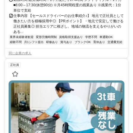
■8:00～17:30(休憩90分) ※月45時間程度の残業あり ※残業代：1分
単位で支給
仕事内容 【セールスドライバーのお仕事紹介♪】 地元で正社員として
働きたい方を積極採用中◎ 【PRポイント】 ・地元で安定して働ける
正社員募集◎ 担当エリアに根ざし、地域の物流を支えるやりがいの
ある...
業界未経験者歓迎
変形労働時間制
資格取得支援あり
学歴不問
車通勤OK
経験不問
月1シフト提出
研修あり
賞与あり
ブランクOK
育休あり
交通費支給
同じ企業の求人
正社員