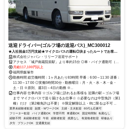
送迎ドライバー(ゴルフ場の送迎バス)_MC300012
★入社祝金3万円支給★マイクロバスの運転◎決まったルートでお客様
を送り迎え！シニア世代まで幅広く活躍中♪
株式会社ジャパン・リリーフ送迎サポート
アクセス 「城戸南蔵院前駅」より車約15分 ◎車・バイク通勤可（無
料駐車場完備）
月給117,100円以上
福岡県飯塚市
勤務時間 総労働時間：1ヶ月あたり83時間 早番：6:00～11:30 遅番：
11:30～17:00 ◎実働5時間30分 - 勤務曜日：月・火・水・木・金・
土・日 ※原則、週3日～4日の勤務 ※...
仕事内容 仕事内容 ☆ゴルフ場に訪れるお客様を 近隣の駅～ゴルフ場
まで マイクロバスで送り届けるお仕事☆ ☆必要なのは中型免許（第1
種）だけ ［第2種免許は不要］ ※限定解除以上・8tに限るは不可 ...
業界未経験者歓迎
副業・WワークOK
主婦・主夫歓迎
60代も応募可
フリーター歓迎
バイク通勤OK
学歴不問
車通勤OK
固定時間制
転勤なし
経験不問
未経験者歓迎
午前
経験者歓迎
残業なし
有資格者歓迎
研修あり
夕方
ブランクOK
交通費支給