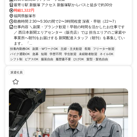
最寄り駅 新飯塚 アクセス 新飯塚駅からバスと徒歩で約30分
時給1,322円
福岡県飯塚市
勤務時間 2:30〜5:30の間で2〜3時間程度 深夜・早朝（22〜7）
仕事内容 ＼副業・ブランク歓迎！早朝の時間を活かしたお仕事です
／ 西日本新聞エリアセンター（販売店）では 担当エリアのご家庭や
事業所へ朝刊をお届けする 新聞配達スタッフ（朝刊）を募集してい
ます。 「...
扶養内勤務OK
副業・WワークOK
主婦・主夫歓迎
長期
フリーター歓迎
バイク通勤OK
急募
短期
学歴不問
学生歓迎
未経験者歓迎
ネイルOK
シフト制
ピアスOK
服装自由
履歴書不要
ひげOK
髪型・髪色自由
派遣社員