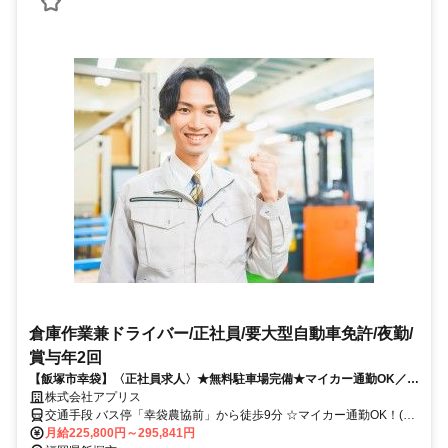
倉庫作業兼ドライバー/正社員/要大型自動車免許/夜勤/
賞与年2回
【飯塚市幸袋】〈正社員求人〉★無料駐車場完備★マイカー通勤OK／年
間休日115日/昼食代補助／～40代活躍中の職場です♪
株式会社アプリス
交通手段 バス停「幸袋農協前」から徒歩9分 ☆マイカー通勤OK！(従
業員用無料駐車場あり) 【最寄り駅】 ・ＪＲ筑豊本線「鯰田駅」
月給225,800円～295,841円