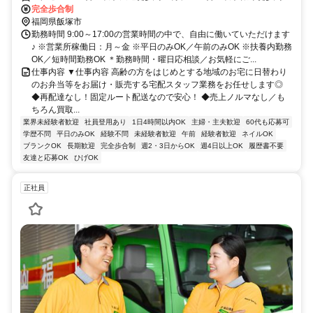
分、ＪＲ筑豊本線 新飯塚西口徒歩約51分
完全歩合制
福岡県飯塚市
勤務時間 9:00～17:00の営業時間の中で、自由に働いていただけます
♪ ※営業所稼働日：月～金 ※平日のみOK／午前のみOK ※扶養内勤務
OK／短時間勤務OK ＊勤務時間・曜日応相談／お気軽にご...
仕事内容 ▼仕事内容 高齢の方をはじめとする地域のお宅に日替わり
のお弁当等をお届け・販売する宅配スタッフ業務をお任せします◎
◆再配達なし！固定ルート配送なので安心！ ◆売上ノルマなし／も
ちろん買取...
業界未経験者歓迎
社員登用あり
1日4時間以内OK
主婦・主夫歓迎
60代も応募可
学歴不問
平日のみOK
経験不問
未経験者歓迎
午前
経験者歓迎
ネイルOK
ブランクOK
長期歓迎
完全歩合制
週2・3日からOK
週4日以上OK
履歴書不要
友達と応募OK
ひげOK
正社員