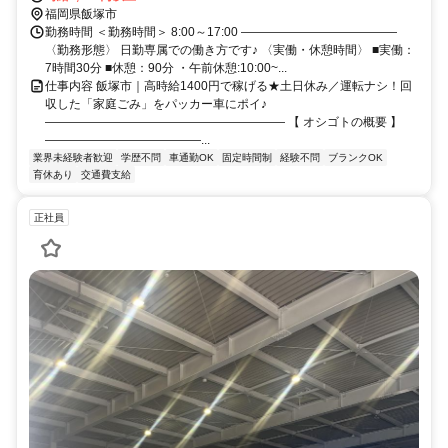
輪場あり♪
福岡県飯塚市
勤務時間 ＜勤務時間＞ 8:00～17:00 ―――――――――――――
〈勤務形態〉 日勤専属での働き方です♪ 〈実働・休憩時間〉 ■実働：
7時間30分 ■休憩：90分 ・午前休憩:10:00~...
仕事内容 飯塚市｜高時給1400円で稼げる★土日休み／運転ナシ！回
収した「家庭ごみ」をパッカー車にポイ♪
―――――――――――――――――――― 【 オシゴトの概要 】
―――――――――――――...
業界未経験者歓迎
学歴不問
車通勤OK
固定時間制
経験不問
ブランクOK
育休あり
交通費支給
正社員