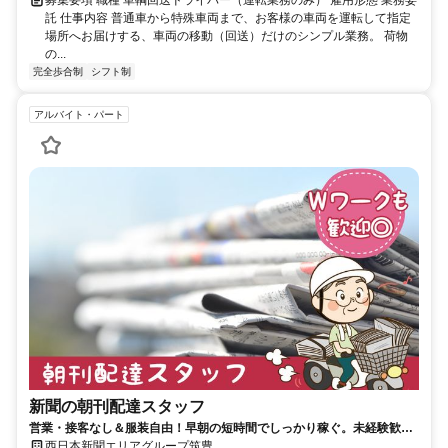
募集要項 職種 車輌回送ドライバー（運転業務のみ） 雇用形態 業務委
託 仕事内容 普通車から特殊車両まで、お客様の車両を運転して指定
場所へお届けする、車両の移動（回送）だけのシンプル業務。 荷物
の...
完全歩合制
シフト制
アルバイト・パート
新聞の朝刊配達スタッフ
営業・接客なし＆服装自由！早朝の短時間でしっかり稼ぐ。未経験歓迎
の新聞配達スタッフ！
西日本新聞エリアグループ筑豊