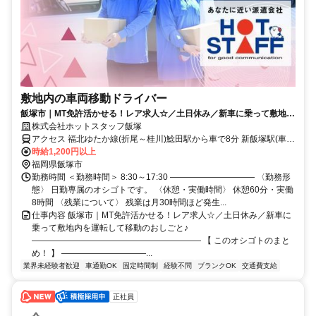
敷地内の車両移動ドライバー
飯塚市｜MT免許活かせる！レア求人☆／土日休み／新車に乗って敷地内
を運転して移動のおしごと♪
株式会社ホットスタッフ飯塚
アクセス 福北ゆたか線(折尾～桂川)鯰田駅から車で8分 新飯塚駅(車で
14分) ●マイカー通勤OK! ●自転車・バイク通勤OK! ●無料駐車場・駐
時給1,200円以上
輪場あり♪
福岡県飯塚市
勤務時間 ＜勤務時間＞ 8:30～17:30 ―――――――――― 〈勤務形
態〉 日勤専属のオシゴトです。 〈休憩・実働時間〉 休憩60分・実働
8時間 〈残業について〉 残業は月30時間ほど発生...
仕事内容 飯塚市｜MT免許活かせる！レア求人☆／土日休み／新車に
乗って敷地内を運転して移動のおしごと♪
―――――――――――――――――――― 【 このオシゴトのまと
め！ 】 ――――――――――...
業界未経験者歓迎
車通勤OK
固定時間制
経験不問
ブランクOK
交通費支給
正社員