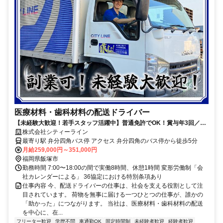
医療材料・歯科材料の配送ドライバー
【未経験大歓迎！若手スタッフ活躍中】普通免許でOK！賞与年3回／地
元で安定して働ける！
株式会社シティーライン
最寄り駅 弁分四角バス停 アクセス 弁分四角のバス停から徒歩5分
月給259,000円～351,000円
福岡県飯塚市
勤務時間 7:00〜18:00の間で実働8時間、休憩1時間 変形労働制「会
社カレンダーによる」 36協定における特別条項あり
仕事内容 今、配送ドライバーの仕事は、社会を支える役割として注
目されています。 荷物を無事に届ける一つひとつの仕事が、誰かの
「助かった」につながります。 当社は、医療材料・歯科材料の配送
を中心に、在...
フリーター歓迎
学歴不問
車通勤OK
固定時間制
未経験者歓迎
経験者歓迎