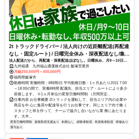
2t トラックドライバー / 法人向けの近距離配送(再配達
なし・固定ルート) / 日曜完全休み・深夜配送なし/集配
法人配送だから、再配達・深夜配送ほぼなし。日曜休み、月9～10日休
ﾄﾞﾗｲﾊﾞｰ2t(正社員)
み、転勤無と働きやすい環境
九州福通 九州福山通運株式会社 飯塚営業所
月給250,000円～450,000円
福岡県飯塚市
勤務時間 実働時間：8時間/日 平均勤務日数：1ヶ月あたり20日 7:00
～18:00の間で、実働8時間 配属先、担当エリア・ルートにより多少
前後します。 ※1ヵ月単位の変形労働時間制 （月間所定...
仕事内容 お仕事概要 2tトラックを運転して、担当エリア内の企業や
商店を中 心に集荷や配達等を行うお仕事です。同じエリア内で働 く
スタッフと班を作って、チームで協力し合いながら業 務にあたりま
す。大半...
変形労働時間制
資格取得支援あり
転勤なし
経験者歓迎
有資格者歓迎
研修あり
賞与あり