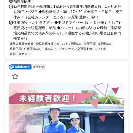
福岡県飯塚市
勤務時間詳細 実働時間：1日あたり8時間 平均勤務日数：1ヶ月あた
り20日 〜 22日 ◆勤務時間 8：30～17：30 ※土曜日・日曜日・祝日
休み！（会社カレンダーによる） ※原則 週休2日制！
仕事内容 ＜お仕事内容＞ ◆中型ドライバー（2t・３t平車）として住
宅用資材の現場配達、納品 ◆パレットでの積み込みや店舗・建築現
場の納品先での積み荷の降ろし ※運搬する荷物が無い場合は倉庫内
作業を行...
業界未経験者歓迎
資格取得支援あり
バイク通勤OK
学歴不問
車通勤OK
経験不問
住宅手当あり
賞与あり
ブランクOK
交通費支給
シフト制
髪型・髪色自由
派遣社員