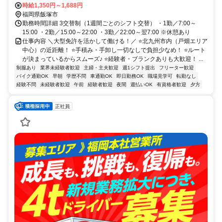
時給1,350円～1,688円
福岡県飯塚市
勤務時間詳細 3交替制（1週間ごとのシフト交替） ・1勤／7:00～
15:00 ・2勤／15:00～22:00 ・3勤／22:00～翌7:00 ※休憩あり
仕事内容 ＼大型免許を活かして働ける！／ ⭐北九州市内（戸畑エリア
中心）の近距離！ ⭐手積み・手卸し一切なしで負担少なめ！ ⭐ルート
が決まっているからスムーズ♪ ⭐経験者・ブランクありも大歓迎！ ...
制服あり
業界未経験者歓迎
主婦・主夫歓迎
週1シフト提出
フリーター歓迎
バイク通勤OK
早朝
学歴不問
車通勤OK
即日勤務OK
職場見学可
転勤なし
経験不問
未経験者歓迎
午前
経験者歓迎
夜間
週払いOK
有資格者歓迎
夕方
正社員