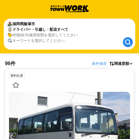
福岡県
福岡県
飯塚市
飯塚市
ドライバー・引越し・配送すべて
ドライバー・引越し・配送すべて
特徴/給与/雇用形態を選択してください
キーワードを選択してください
96件
条件保存
関連度順
契約社員