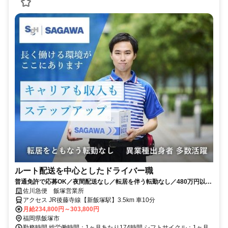
ルート配送を中心としたドライバー職
普通免許で応募OK／夜間配送なし／転居を伴う転勤なし／480万円以上
も可能！
佐川急便 飯塚営業所
アクセス JR後藤寺線【新飯塚駅】3.5km 車10分
月給234,800円～303,800円
福岡県飯塚市
勤務時間 総労働時間：1ヶ月あたり174時間 シフトサイクル：1ヶ月