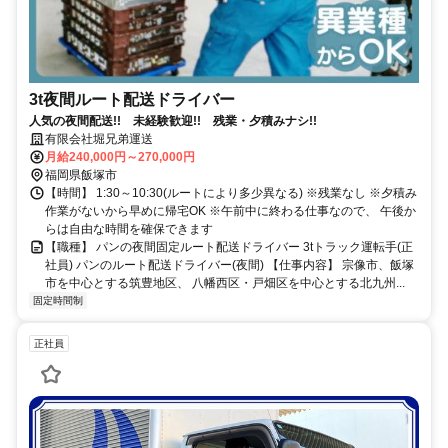
3t夜間ルート配送ドライバー
人気の夜間配送!! 未経験歓迎!! 残業・夕積みナシ!!
有限会社堀兄弟運送
月給240,000円～270,000円
福岡県飯塚市
【時間】 1:30～10:30(ルートにより多少異なる) ※残業なし ※夕積み
作業がないから早めに帰宅OK ※午前中に終わる仕事なので、 午後か
らは自由な時間を確保できます
【職種】 パンの夜間固定ルート配送ドライバー 3tトラック運転手(正
社員) パンのルート配送ドライバー(夜間) 【仕事内容】 宗像市、飯塚
市を中心とする筑豊地区、 八幡西区・戸畑区を中心とする北九州...
固定時間制
正社員