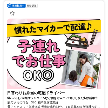
業務委託
日替わりお弁当の宅配ドライバー
週2～5日／時短やフルタイムなど働き方自由♪主婦(夫)さん多数活躍中！
サポート体制バッチリなのでお子さんの行事でのお休みなども取りやす
ワタミの宅食 380_福岡飯塚営業所
い◎
アクセス ＪＲ筑豊本線 天道徒歩約33分、ＪＲ筑豊本線 飯塚徒歩約33