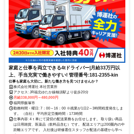
家庭と仕事を両立できる4tドライバー|月給33万円以
上、手当充実で働きやすい! 管理番号:181-2355-kin
仕事も家庭も大切に。新たな働き方を見つけませんか？
株式会社博運社 本社営業所
アクセス: JR福北ゆたか線柚須駅より徒歩20分
月給338,000円～480,000円
福岡県飯塚市
勤務時間・曜日: 7：00～16：00 ※残業が1日2～3時間程度発生しま
す。 （自社） 平均所定労働時間：173時間
仕事内容: 4ｔ車にて貸切の配送業務をお任せします。 取り扱い商品
は日用雑貨、医薬品（飲料品含む）です。 配送エリアは200圏内の中
距離エリアです。 入社後は研修選任スタッフが配送の基礎から学べ