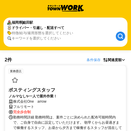
福岡県
鯰田駅
ドライバー・引越し・配送すべて
特徴/給与/雇用形態を選択してください
キーワードを選択してください
2件
条件保存
関連度順
業務委託
ポスティングスタッフ
ノルマなし✨一人で屋外作業！
株式会社One arrow
フルリモート
完全歩合制
勤務時間詳細 勤務時間は、案件ごとに決められた配布可能時間内
で、ご自身で自由に設定していただけます。 朝早くからお昼過ぎま
で稼働するスタッフ、お昼から夕方まで稼働するスタッフが混在して