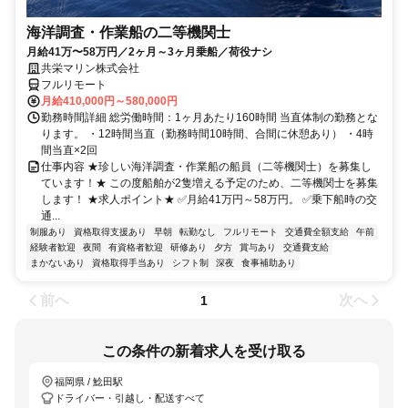
海洋調査・作業船の二等機関士
月給41万〜58万円／2ヶ月～3ヶ月乗船／荷役ナシ
共栄マリン株式会社
フルリモート
月給410,000円～580,000円
勤務時間詳細 総労働時間：1ヶ月あたり160時間 当直体制の勤務とな
ります。 ・12時間当直（勤務時間10時間、合間に休憩あり） ・4時
間当直×2回
仕事内容 ★珍しい海洋調査・作業船の船員（二等機関士）を募集し
ています！★ この度船舶が2隻増える予定のため、二等機関士を募集
します！ ★求人ポイント★ ✅月給41万円～58万円。 ✅乗下船時の交
通...
制服あり
資格取得支援あり
早朝
転勤なし
フルリモート
交通費全額支給
午前
経験者歓迎
夜間
有資格者歓迎
研修あり
夕方
賞与あり
交通費支給
まかないあり
資格取得手当あり
シフト制
深夜
食事補助あり
前へ
次へ
1
この条件の新着求人を受け取る
福岡県 / 鯰田駅
ドライバー・引越し・配送すべて