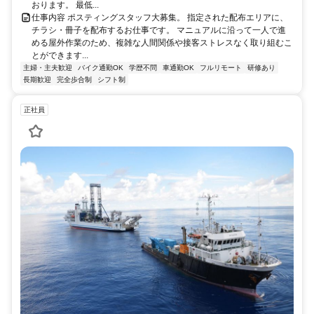
おります。 最低...
仕事内容 ポスティングスタッフ大募集。 指定された配布エリアに、
チラシ・冊子を配布するお仕事です。 マニュアルに沿って一人で進
める屋外作業のため、複雑な人間関係や接客ストレスなく取り組むこ
とができます...
主婦・主夫歓迎
バイク通勤OK
学歴不問
車通勤OK
フルリモート
研修あり
長期歓迎
完全歩合制
シフト制
正社員