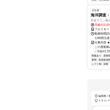
正社員
海洋調査
共栄マリン株
月給410,0
フルリモー
勤務時間詳
12時間当
仕事内容 
この度船舶
✅月給41万
制服あり
資格
夜間
有資格者
シフト制
深夜
福岡県 /
ドライバ