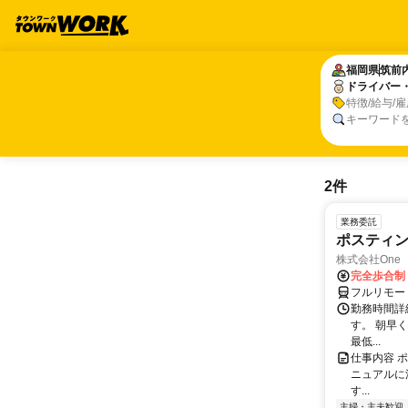
福岡県
福岡県
筑前
筑前
ドライバー
ドライバー
特徴/給与/
キーワード
2件
業務委託
ポスティ
株式会社One a
完全歩合制
フルリモー
勤務時間詳
す。 朝早
最低...
仕事内容 
ニュアルに
す...
主婦・主夫歓迎