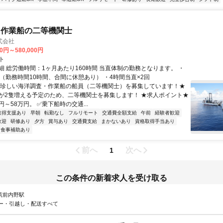
・作業船の二等機関士
式会社
00円～580,000円
ト
細 総労働時間：1ヶ月あたり160時間 当直体制の勤務となります。 ・
直（勤務時間10時間、合間に休憩あり） ・4時間当直×2回
★珍しい海洋調査・作業船の船員（二等機関士）を募集しています！★
が2隻増える予定のため、二等機関士を募集します！ ★求人ポイント★
円～58万円。 ✅乗下船時の交通...
取得支援あり
早朝
転勤なし
フルリモート
交通費全額支給
午前
経験者歓迎
歓迎
研修あり
夕方
賞与あり
交通費支給
まかないあり
資格取得手当あり
食事補助あり
前へ
次へ
1
この条件の新着求人を受け取る
 筑前内野駅
ー・引越し・配送すべて