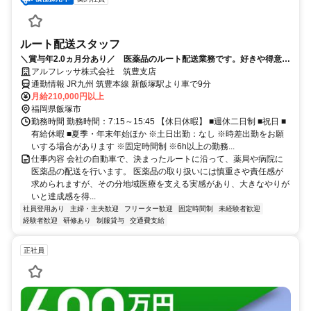
ルート配送スタッフ
＼賞与年2.0ヵ月分あり／ 医薬品のルート配送業務です。好きや得意を
仕事にしませんか？充実研修で未経験でも安心 再配達なし、残業ほぼな
アルフレッサ株式会社 筑豊支店
しの地域密着のお仕事です。
通勤情報 JR九州 筑豊本線 新飯塚駅より車で9分
月給210,000円以上
福岡県飯塚市
勤務時間 勤務時間：7:15～15:45 【休日休暇】 ■週休二日制 ■祝日 ■
有給休暇 ■夏季・年末年始ほか ※土日出勤：なし ※時差出勤をお願
いする場合があります ※固定時間制 ※6h以上の勤務...
仕事内容 会社の自動車で、決まったルートに沿って、薬局や病院に
医薬品の配送を行います。 医薬品の取り扱いには慎重さや責任感が
求められますが、その分地域医療を支える実感があり、大きなやりが
いと達成感を得...
社員登用あり
主婦・主夫歓迎
フリーター歓迎
固定時間制
未経験者歓迎
経験者歓迎
研修あり
制服貸与
交通費支給
正社員