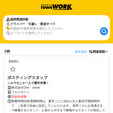
福岡県
浦田駅
ドライバー・引越し・配送すべて
特徴/給与/雇用形態を選択してください
キーワードを選択してください
7件
条件保存
関連度順
業務委託
ポスティングスタッフ
ノルマなし✨一人で屋外作業！
株式会社One arrow
フルリモート
完全歩合制
勤務時間詳細 勤務時間は、案件ごとに決められた配布可能時間内
で、ご自身で自由に設定していただけます。 朝早くからお昼過ぎま
で稼働するスタッフ、お昼から夕方まで稼働するスタッフが混在して