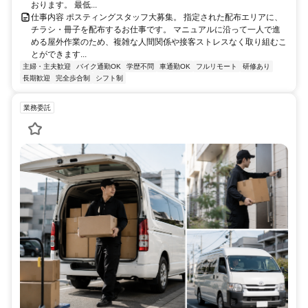
おります。 最低...
仕事内容 ポスティングスタッフ大募集。 指定された配布エリアに、
チラシ・冊子を配布するお仕事です。 マニュアルに沿って一人で進
める屋外作業のため、複雑な人間関係や接客ストレスなく取り組むこ
とができます...
主婦・主夫歓迎
バイク通勤OK
学歴不問
車通勤OK
フルリモート
研修あり
長期歓迎
完全歩合制
シフト制
業務委託