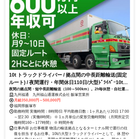
10t トラックドライバー / 拠点間の中長距離輸送(固定
ルート) / 夜間運行・年間休日110日/大型ﾄﾞﾗｲﾊﾞｰ10t定
夜間の拠点間・短中長距離輸送（100～500km）。2h毎休憩・自社運
期夜間幹線便(正社員)
行・計画運行で無理なく働けます
九州福通 九州福山通運株式会社 飯塚営業所
月給350,000円～500,000円
福岡県飯塚市
勤務時間 実働時間：8時間/日 平均勤務日数：1ヶ月あたり20日 17:00
～翌2:30（実働8時間） ※ 1ヵ月単位の変形労働時間制 （月間所定労
働時間160～177時間） ※ 時間外有
仕事内容 お仕事概要 物流の輸送拠点となるターミナル間で運行の往
復を担当 するお仕事。10tの大型トラックドライバーとして、休 憩や