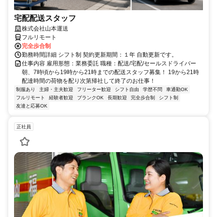
宅配配送スタッフ
株式会社山本運送
フルリモート
完全歩合制
勤務時間詳細 シフト制 契約更新期間：１年 自動更新です。
仕事内容 雇用形態：業務委託 職種：配送/宅配/セールスドライバー
朝、7時頃から19時から21時までの配送スタッフ募集！ 19から21時
配達時間の荷物を配り次第帰社して終了のお仕事！
制服あり
主婦・主夫歓迎
フリーター歓迎
シフト自由
学歴不問
車通勤OK
フルリモート
経験者歓迎
ブランクOK
長期歓迎
完全歩合制
シフト制
友達と応募OK
正社員