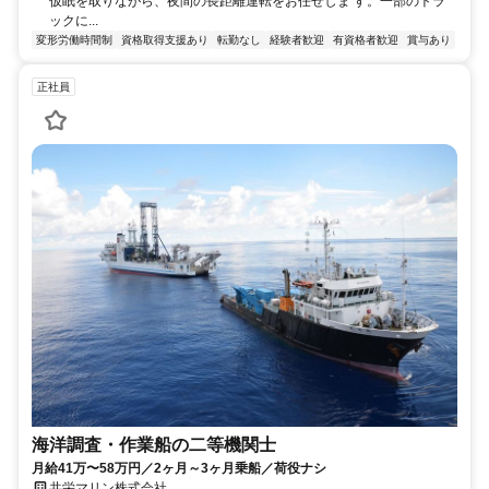
仮眠を取りながら、夜間の長距離運転をお任せしま す。一部のトラ
ックに...
変形労働時間制
資格取得支援あり
転勤なし
経験者歓迎
有資格者歓迎
賞与あり
正社員
海洋調査・作業船の二等機関士
月給41万〜58万円／2ヶ月～3ヶ月乗船／荷役ナシ
共栄マリン株式会社