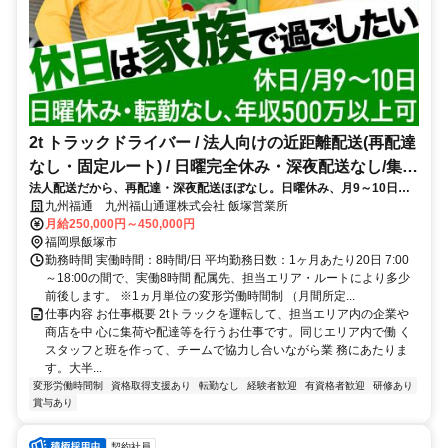
2t トラックドライバー / 法人向けの近距離配送(再配達
なし・固定ルート) / 日曜完全休み・深夜配送なし/集配
法人配送だから、再配達・深夜配送ほぼなし。日曜休み、月9～10日休
ﾄﾞﾗｲﾊﾞｰ2t(正社員)
み、転勤無と働きやすい環境
九州福通 九州福山通運株式会社 飯塚営業所
月給250,000円～450,000円
福岡県飯塚市
勤務時間 実働時間：8時間/日 平均勤務日数：1ヶ月あたり20日 7:00
～18:00の間で、実働8時間 配属先、担当エリア・ルートにより多少
前後します。 ※1ヵ月単位の変形労働時間制 （月間所定...
仕事内容 お仕事概要 2tトラックを運転して、担当エリア内の企業や
商店を中 心に集荷や配達等を行うお仕事です。同じエリア内で働 く
スタッフと班を作って、チームで協力し合いながら業 務にあたりま
す。大半...
変形労働時間制
資格取得支援あり
転勤なし
経験者歓迎
有資格者歓迎
研修あり
賞与あり
契約社員