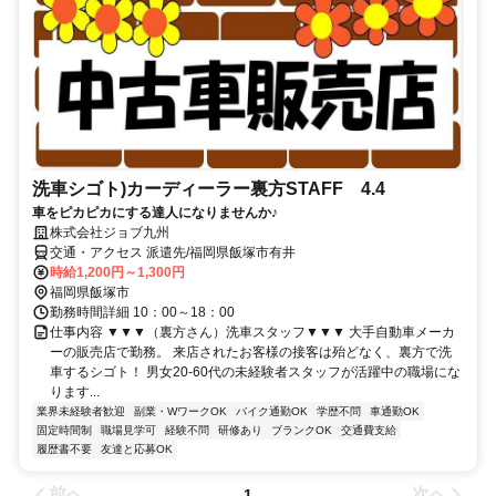
洗車シゴト)カーディーラー裏方STAFF 4.4
車をピカピカにする達人になりませんか♪
株式会社ジョブ九州
交通・アクセス 派遣先/福岡県飯塚市有井
時給1,200円～1,300円
福岡県飯塚市
勤務時間詳細 10：00～18：00
仕事内容 ▼▼▼（裏方さん）洗車スタッフ▼▼▼ 大手自動車メーカ
ーの販売店で勤務。 来店されたお客様の接客は殆どなく、裏方で洗
車するシゴト！ 男女20-60代の未経験者スタッフが活躍中の職場にな
ります...
業界未経験者歓迎
副業・WワークOK
バイク通勤OK
学歴不問
車通勤OK
固定時間制
職場見学可
経験不問
研修あり
ブランクOK
交通費支給
履歴書不要
友達と応募OK
前へ
次へ
1