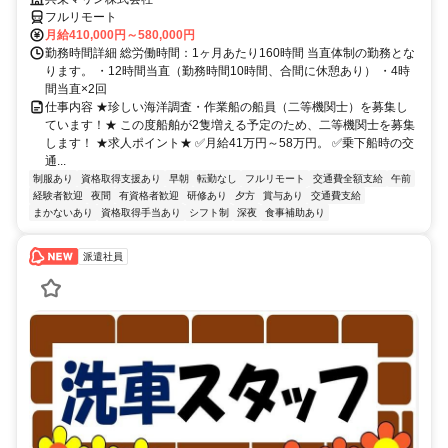
フルリモート
月給410,000円～580,000円
勤務時間詳細 総労働時間：1ヶ月あたり160時間 当直体制の勤務とな
ります。 ・12時間当直（勤務時間10時間、合間に休憩あり） ・4時
間当直×2回
仕事内容 ★珍しい海洋調査・作業船の船員（二等機関士）を募集し
ています！★ この度船舶が2隻増える予定のため、二等機関士を募集
します！ ★求人ポイント★ ✅月給41万円～58万円。 ✅乗下船時の交
通...
制服あり
資格取得支援あり
早朝
転勤なし
フルリモート
交通費全額支給
午前
経験者歓迎
夜間
有資格者歓迎
研修あり
夕方
賞与あり
交通費支給
まかないあり
資格取得手当あり
シフト制
深夜
食事補助あり
派遣社員