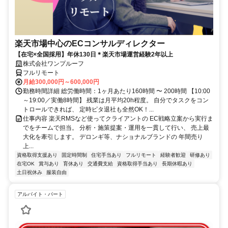
楽天市場中心のECコンサルディレクター
【在宅×全国採用】年休130日＊楽天市場運営経験2年以上
株式会社ワンプルーフ
フルリモート
月給300,000円～600,000円
勤務時間詳細 総労働時間：1ヶ月あたり160時間 〜 200時間 【10:00
～19:00／実働8時間】 残業は月平均20h程度。 自分でタスクをコン
トロールできれば、 定時ピタ退社も全然OK！...
仕事内容 楽天RMSなど使ってクライアントの EC戦略立案から実行ま
でをチームで担当。 分析・施策提案・運用を一貫して行い、 売上最
大化を牽引します。 デロンギ等、ナショナルブランドの 年間売り
上...
資格取得支援あり
固定時間制
住宅手当あり
フルリモート
経験者歓迎
研修あり
在宅OK
賞与あり
育休あり
交通費支給
資格取得手当あり
長期休暇あり
土日祝休み
服装自由
アルバイト・パート