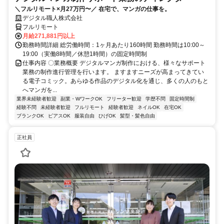
＼フルリモート×月27万円〜／ 在宅で、マンガの仕事を。
デジタル職人株式会社
フルリモート
月給271,881円以上
勤務時間詳細 総労働時間：1ヶ月あたり160時間 勤務時間は10:00～
19:00（実働8時間／休憩1時間）の固定時間制
仕事内容 〇業務概要 デジタルマンガ制作における、様々なサポート
業務の制作進行管理を行います。 ますますニーズが高まってきてい
る電子コミック。あらゆる作品のデジタル化を通じ、多くの人のもと
へマンガを...
業界未経験者歓迎
副業・WワークOK
フリーター歓迎
学歴不問
固定時間制
経験不問
未経験者歓迎
フルリモート
経験者歓迎
ネイルOK
在宅OK
ブランクOK
ピアスOK
服装自由
ひげOK
髪型・髪色自由
正社員