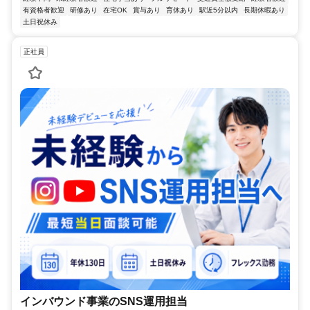
有資格者歓迎
研修あり
在宅OK
賞与あり
育休あり
駅近5分以内
長期休暇あり
土日祝休み
正社員
インバウンド事業のSNS運用担当