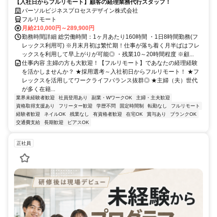
【入社日からフルリモート】顧客の経理業務代行スタッフ！
パーソルビジネスプロセスデザイン株式会社
フルリモート
月給210,000円～289,900円
勤務時間詳細 総労働時間：1ヶ月あたり160時間 ・1日8時間勤務(フ
レックス利用可) ※月末月初は繁忙期！仕事が落ち着く月半ばはフレ
ックスを利用して早上がりが可能◎ ・残業10～20時間程度 ※顧...
仕事内容 主婦の方も大歓迎！【フルリモート】であなたの経理経験
を活かしませんか？ ★採用選考～入社初日からフルリモート！ ★フ
レックスを活用してワークライフバランス抜群◎ ★主婦（夫）世代
が多く在籍...
業界未経験者歓迎
社員登用あり
副業・WワークOK
主婦・主夫歓迎
資格取得支援あり
フリーター歓迎
学歴不問
固定時間制
転勤なし
フルリモート
経験者歓迎
ネイルOK
残業なし
有資格者歓迎
在宅OK
賞与あり
ブランクOK
交通費支給
長期歓迎
ピアスOK
正社員