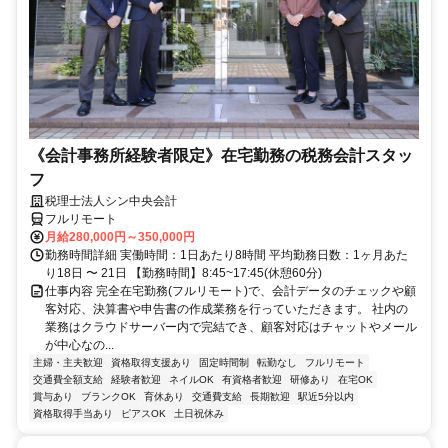
《会計事務所経験者限定》在宅勤務の税務会計スタッ
フ
税理士法人シン中央会計
フルリモート
月給280,000円～350,000円
勤務時間詳細 実働時間：1日あたり8時間 平均勤務日数：1ヶ月あた
り18日 〜 21日 【勤務時間】8:45~17:45(休憩60分)
仕事内容 完全在宅勤務(フルリモート)で、会計データのチェックや顧
客対応、決算書や申告書の作成業務を行っていただきます。 社内の
業務はクラウドサーバー内で完結でき、顧客対応はチャットやメール
が中心なの...
主婦・主夫歓迎
資格取得支援あり
固定時間制
転勤なし
フルリモート
交通費全額支給
経験者歓迎
ネイルOK
有資格者歓迎
研修あり
在宅OK
賞与あり
ブランクOK
育休あり
交通費支給
長期歓迎
駅近5分以内
資格取得手当あり
ピアスOK
土日祝休み