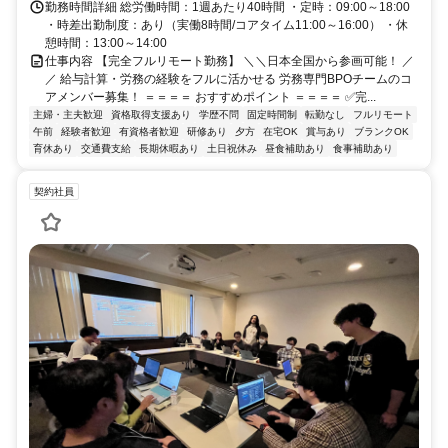
勤務時間詳細 総労働時間：1週あたり40時間 ・定時：09:00～18:00
・時差出勤制度：あり（実働8時間/コアタイム11:00～16:00） ・休
憩時間：13:00～14:00
仕事内容 【完全フルリモート勤務】 ＼＼日本全国から参画可能！ ／
／ 給与計算・労務の経験をフルに活かせる 労務専門BPOチームのコ
アメンバー募集！ ＝＝＝＝ おすすめポイント ＝＝＝＝ ✅完...
主婦・主夫歓迎
資格取得支援あり
学歴不問
固定時間制
転勤なし
フルリモート
午前
経験者歓迎
有資格者歓迎
研修あり
夕方
在宅OK
賞与あり
ブランクOK
育休あり
交通費支給
長期休暇あり
土日祝休み
昼食補助あり
食事補助あり
契約社員