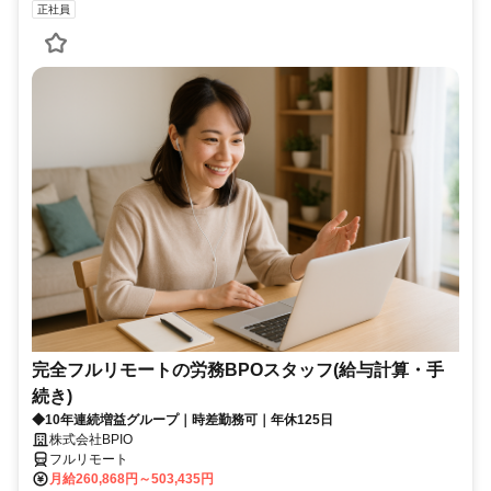
正社員
完全フルリモートの労務BPOスタッフ(給与計算・手
続き)
◆10年連続増益グループ｜時差勤務可｜年休125日
株式会社BPIO
フルリモート
月給260,868円～503,435円