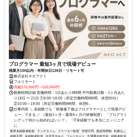
プログラマー 最短3ヶ月で現場デビュー
残業月10h以内・年間休日128日・リモート可
株式会社ネオアクト
フルリモート
月給270,000円～520,000円
勤務時間詳細 実働時間：1日あたり8時間 平均勤務日数：1ヶ月あた
り18日 〜 21日 ①9:00~18:00（所定労働時間8時間、休憩60分）
②10:00～19:00（所定労働時間8時間、休憩6...
仕事内容 ＼ 未経験でも「研修修了後はプログラマーとして現場デビ
ュー」できる ／ （最短1ヶ月～最長6ヶ月の研修制度） 「プログラミ
ングって何から始めればいい？」 「IT未経験でも本当にエンジニア
に...
業界未経験者歓迎
ランチタイム
フリーター歓迎
学歴不問
固定時間制
転勤なし
経験不問
未経験者歓迎
住宅手当あり
フルリモート
交通費全額支給
経験者歓迎