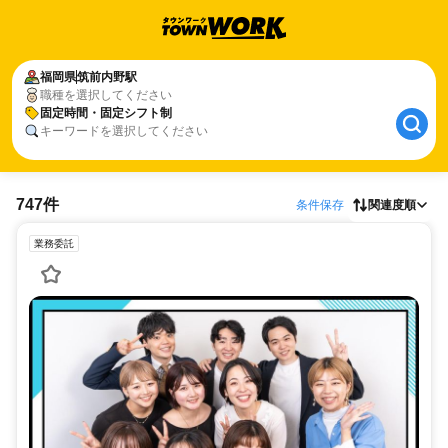
福岡県
筑前内野駅
職種を選択してください
固定時間・固定シフト制
キーワードを選択してください
747件
条件保存
関連度順
業務委託