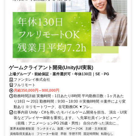
ゲームクライアント開発(Unity|UI実装)
上場グループ・前給保証・案件選択可・年休130日｜SE・PG
ファンタレイ株式会社
フルリモート
月給350,000円～900,000円
勤務時間詳細 実働時間：1日あたり8時間 平均勤務日数：1ヶ月あた
り18日 〜 20日 勤務時間：9:00～18:00 ※実働8時間 ※案件により変
動あり ※リモートワーク、在宅勤務OK ▼フレ...
仕事内容 Unity・C#を用いたモバイルゲーム開発を担当。 演出・UI実
装などプレイヤー体験を重視します。 ＼先輩社員インタビュー／
（前職：アニメーションPG 26歳・男性） 自分の作った演出に...
業界未経験者歓迎
ランチタイム
副業・WワークOK
主婦・主夫歓迎
資格取得支援あり
フリーター歓迎
早朝
学歴不問
固定時間制
転勤なし