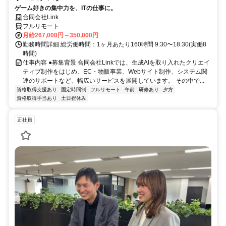
ゲーム好きの集中力を、ITの仕事に。
合同会社Link
フルリモート
月給267,000円～350,000円
勤務時間詳細 総労働時間：1ヶ月あたり160時間 9:30〜18:30(実働8
時間)
仕事内容 ●募集背景 合同会社Linkでは、生成AIを取り入れたクリエイ
ティブ制作をはじめ、EC・物販事業、Webサイト制作、システム関
連のサポートなど、幅広いサービスを展開しています。 その中で...
資格取得支援あり
固定時間制
フルリモート
午前
研修あり
夕方
資格取得手当あり
土日祝休み
正社員