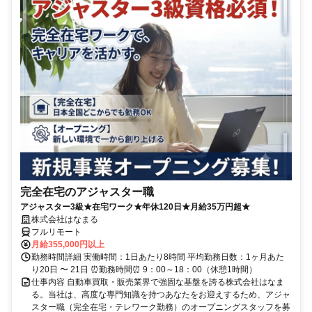
完全在宅のアジャスター職
アジャスター3級★在宅ワーク★年休120日★月給35万円超★
株式会社はなまる
フルリモート
月給355,000円以上
勤務時間詳細 実働時間：1日あたり8時間 平均勤務日数：1ヶ月あた
り20日 〜 21日 ⏰勤務時間⏰ 9：00～18：00（休憩1時間）
仕事内容 自動車買取・販売業界で強固な基盤を誇る株式会社はなま
る。当社は、高度な専門知識を持つあなたをお迎えするため、アジャ
スター職（完全在宅・テレワーク勤務）のオープニングスタッフを募