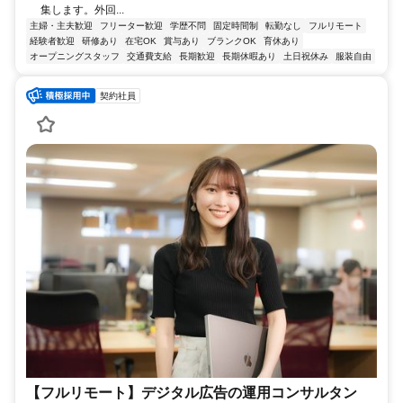
集します。外回...
主婦・主夫歓迎
フリーター歓迎
学歴不問
固定時間制
転勤なし
フルリモート
経験者歓迎
研修あり
在宅OK
賞与あり
ブランクOK
育休あり
オープニングスタッフ
交通費支給
長期歓迎
長期休暇あり
土日祝休み
服装自由
契約社員
【フルリモート】デジタル広告の運用コンサルタン