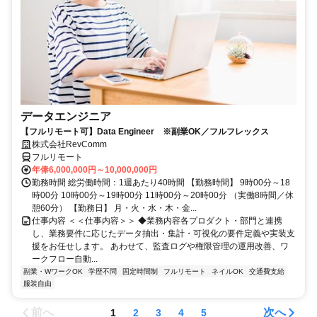
データエンジニア
【フルリモート可】Data Engineer ※副業OK／フルフレックス
株式会社RevComm
フルリモート
年俸6,000,000円～10,000,000円
勤務時間 総労働時間：1週あたり40時間 【勤務時間】 9時00分～18
時00分 10時00分～19時00分 11時00分～20時00分 （実働8時間／休
憩60分） 【勤務日】 月・火・水・木・金...
仕事内容 ＜＜仕事内容＞＞ ◆業務内容各プロダクト・部門と連携
し、業務要件に応じたデータ抽出・集計・可視化の要件定義や実装支
援をお任せします。 あわせて、監査ログや権限管理の運用改善、ワ
ークフロー自動...
副業・WワークOK
学歴不問
固定時間制
フルリモート
ネイルOK
交通費支給
服装自由
前へ
次へ
1
2
3
4
5