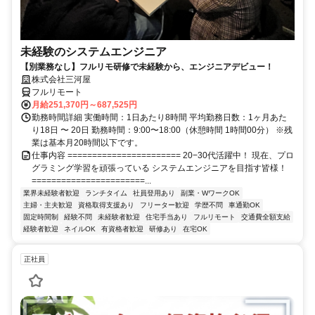
未経験のシステムエンジニア
【別業務なし】フルリモ研修で未経験から、エンジニアデビュー！
株式会社三河屋
フルリモート
月給251,370円～687,525円
勤務時間詳細 実働時間：1日あたり8時間 平均勤務日数：1ヶ月あた
り18日 〜 20日 勤務時間：9:00〜18:00（休憩時間 1時間00分） ※残
業は基本月20時間以下です。
仕事内容 ======================= 20−30代活躍中！ 現在、プロ
グラミング学習を頑張っている システムエンジニアを目指す皆様！
=======================...
業界未経験者歓迎
ランチタイム
社員登用あり
副業・WワークOK
主婦・主夫歓迎
資格取得支援あり
フリーター歓迎
学歴不問
車通勤OK
固定時間制
経験不問
未経験者歓迎
住宅手当あり
フルリモート
交通費全額支給
経験者歓迎
ネイルOK
有資格者歓迎
研修あり
在宅OK
正社員