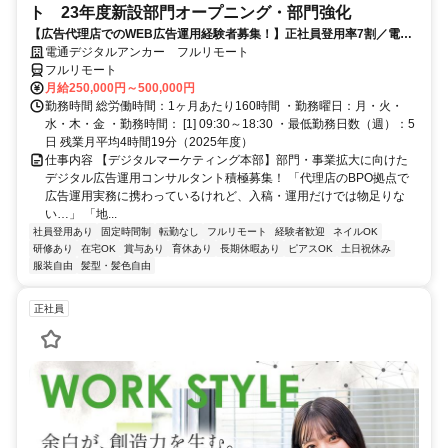
ト 23年度新設部門オープニング・部門強化
【広告代理店でのWEB広告運用経験者募集！】正社員登用率7割／電通
G／全国×完全在宅／年休126日・土日祝休み／残業月平均4時間19分
電通デジタルアンカー フルリモート
フルリモート
月給250,000円～500,000円
勤務時間 総労働時間：1ヶ月あたり160時間 ・勤務曜日：月・火・
水・木・金 ・勤務時間： [1] 09:30～18:30 ・最低勤務日数（週）：5
日 残業月平均4時間19分（2025年度）
仕事内容 【デジタルマーケティング本部】部門・事業拡大に向けた
デジタル広告運用コンサルタント積極募集！ 「代理店のBPO拠点で
広告運用実務に携わっているけれど、入稿・運用だけでは物足りな
い…」 「地...
社員登用あり
固定時間制
転勤なし
フルリモート
経験者歓迎
ネイルOK
研修あり
在宅OK
賞与あり
育休あり
長期休暇あり
ピアスOK
土日祝休み
服装自由
髪型・髪色自由
正社員