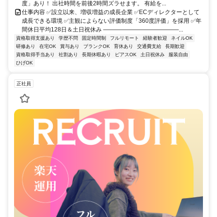
度」あり！ 出社時間を前後2時間ズラせます。 有給を...
仕事内容 ✅設立以来、増収増益の成長企業 ✅ECディレクターとして
成長できる環境 ✅主観によらない評価制度「360度評価」を採用 ✅年
間休日平均128日＆土日祝休み ―――――――――――――...
資格取得支援あり
学歴不問
固定時間制
フルリモート
経験者歓迎
ネイルOK
研修あり
在宅OK
賞与あり
ブランクOK
育休あり
交通費支給
長期歓迎
資格取得手当あり
社割あり
長期休暇あり
ピアスOK
土日祝休み
服装自由
ひげOK
正社員