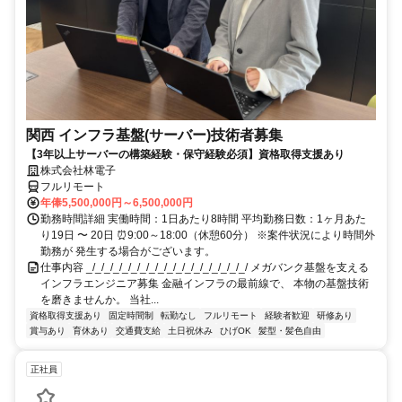
関西 インフラ基盤(サーバー)技術者募集
【3年以上サーバーの構築経験・保守経験必須】資格取得支援あり
株式会社林電子
フルリモート
年俸5,500,000円～6,500,000円
勤務時間詳細 実働時間：1日あたり8時間 平均勤務日数：1ヶ月あた
り19日 〜 20日 ⏰9:00～18:00（休憩60分） ※案件状況により時間外
勤務が 発生する場合がございます。
仕事内容 _/_/_/_/_/_/_/_/_/_/_/_/_/_/_/_/_/_/ メガバンク基盤を支える
インフラエンジニア募集 金融インフラの最前線で、 本物の基盤技術
を磨きませんか。 当社...
資格取得支援あり
固定時間制
転勤なし
フルリモート
経験者歓迎
研修あり
賞与あり
育休あり
交通費支給
土日祝休み
ひげOK
髪型・髪色自由
正社員