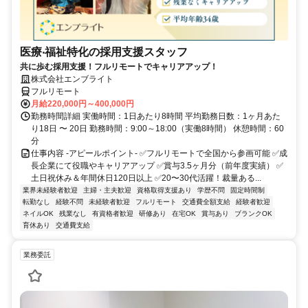
医療‧福祉特化の採用支援スタッフ
共に歩む採用支援！フルリモートでキャリアアップ！
株式会社エンブライト
フルリモート
月給220,000円～400,000円
勤務時間詳細 実働時間：1日あたり8時間 平均勤務日数：1ヶ月あた
り18日 〜 20日 勤務時間：9:00～18:00（実働8時間） 休憩時間：60
分
仕事内容 -アピールポイント- ✅フルリモートで全国から参画可能 ✅成
長企業にて役職やキャリアアップ ✅賞与3.5ヶ月分（前年度実績） ✅
土日祝休み＆年間休日120日以上 ✅20〜30代活躍！裁量ある...
業界未経験者歓迎
主婦・主夫歓迎
資格取得支援あり
学歴不問
固定時間制
転勤なし
経験不問
未経験者歓迎
フルリモート
交通費全額支給
経験者歓迎
ネイルOK
残業なし
有資格者歓迎
研修あり
在宅OK
賞与あり
ブランクOK
育休あり
交通費支給
業務委託