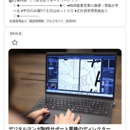
仕事内容: ＼＼在宅型リモートワーク ／／
◇★───────────────★◇ ●BtoB提案営業の基礎～実践が学
べる ●平日のみ週5で土日はゆっくり◎ ●正社員登用実績あり
◇★───────...
社員登用あり
固定時間制
フルリモート
在宅OK
契約社員
デジタルマンガ制作サポート業務のディレクター