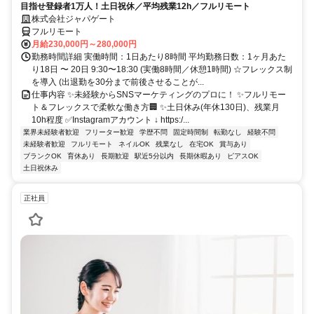
目指せ登録者1万人！土日祝休／平均残業12h／フルリモート
株式会社ジャパゲート
フルリモート
月給230,000円～280,000円
勤務時間詳細 実働時間：1日あたり8時間 平均勤務日数：1ヶ月あた
り18日 〜 20日 9:30〜18:30 (実働8時間／休憩1時間) ☆フレックス制
を導入 (出退勤を30分まで前後させることが...
仕事内容 ✨未経験からSNSマーケティングのプロに！ ✨フルリモー
ト＆フレックスで柔軟な働き方🏢 ✨土日休み(年休130日)、残業月
10h程度 ✅Instagramアカウント ↓ https:/...
業界未経験者歓迎
フリーター歓迎
学歴不問
固定時間制
転勤なし
経験不問
未経験者歓迎
フルリモート
ネイルOK
残業なし
在宅OK
賞与あり
ブランクOK
育休あり
長期歓迎
駅近5分以内
長期休暇あり
ピアスOK
土日祝休み
正社員