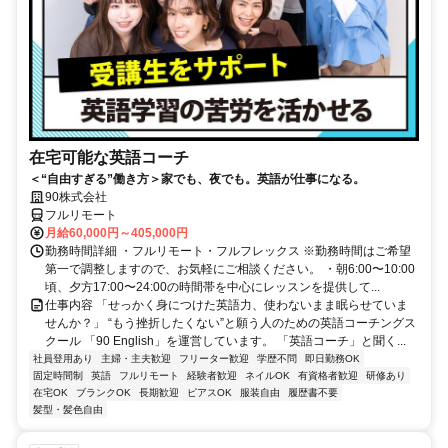
在宅可能な英語コーチ
＜“自由すぎる”働き方＞家でも、夜でも。英語が仕事になる。
90株式会社
フルリモート
月給60,000円～405,000円
勤務時間詳細 ・フルリモート・フルフレックス ※勤務時間はご希望
第一で調整しますので、お気軽にご相談ください。 ・朝6:00〜10:00
頃、夕方17:00〜24:00の時間帯を中心にレッスンを提供して...
仕事内容 「せっかく身につけた英語力、使わないまま眠らせていま
せんか？」 “もう挫折したくない”と願う人のための英語コーチングス
クール 「90 English」を運営しています。 「英語コーチ」と聞く...
社員登用あり
主婦・主夫歓迎
フリーター歓迎
学歴不問
即日勤務OK
固定時間制
英語
フルリモート
経験者歓迎
ネイルOK
有資格者歓迎
研修あり
在宅OK
ブランクOK
長期歓迎
ピアスOK
服装自由
履歴書不要
髪型・髪色自由