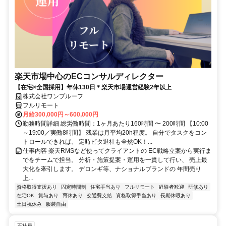
楽天市場中心のECコンサルディレクター
【在宅×全国採用】年休130日＊楽天市場運営経験2年以上
株式会社ワンプルーフ
フルリモート
月給300,000円～600,000円
勤務時間詳細 総労働時間：1ヶ月あたり160時間 〜 200時間 【10:00
～19:00／実働8時間】 残業は月平均20h程度。 自分でタスクをコン
トロールできれば、 定時ピタ退社も全然OK！...
仕事内容 楽天RMSなど使ってクライアントの EC戦略立案から実行ま
でをチームで担当。 分析・施策提案・運用を一貫して行い、 売上最
大化を牽引します。 デロンギ等、ナショナルブランドの 年間売り
上...
資格取得支援あり
固定時間制
住宅手当あり
フルリモート
経験者歓迎
研修あり
在宅OK
賞与あり
育休あり
交通費支給
資格取得手当あり
長期休暇あり
土日祝休み
服装自由
正社員