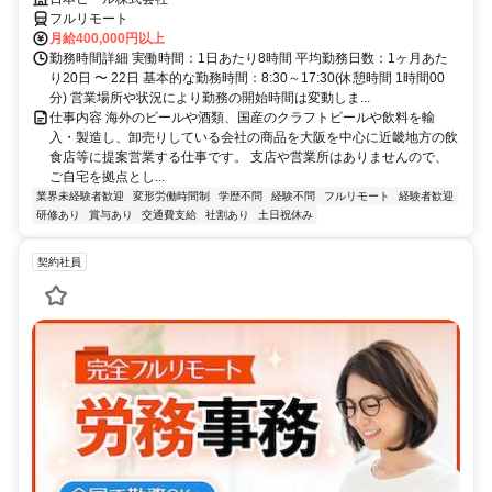
フルリモート
月給400,000円以上
勤務時間詳細 実働時間：1日あたり8時間 平均勤務日数：1ヶ月あた
り20日 〜 22日 基本的な勤務時間：8:30～17:30(休憩時間 1時間00
分) 営業場所や状況により勤務の開始時間は変動しま...
仕事内容 海外のビールや酒類、国産のクラフトビールや飲料を輸
入・製造し、卸売りしている会社の商品を大阪を中心に近畿地方の飲
食店等に提案営業する仕事です。 支店や営業所はありませんので、
ご自宅を拠点とし...
業界未経験者歓迎
変形労働時間制
学歴不問
経験不問
フルリモート
経験者歓迎
研修あり
賞与あり
交通費支給
社割あり
土日祝休み
契約社員