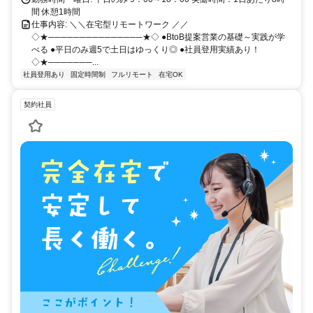
間 休憩1時間
仕事内容: ＼＼在宅型リモートワーク ／／
◇★───────────────★◇ ●BtoB提案営業の基礎～実践が学
べる ●平日のみ週5で土日はゆっくり◎ ●社員登用実績あり！
◇★───────...
社員登用あり
固定時間制
フルリモート
在宅OK
契約社員