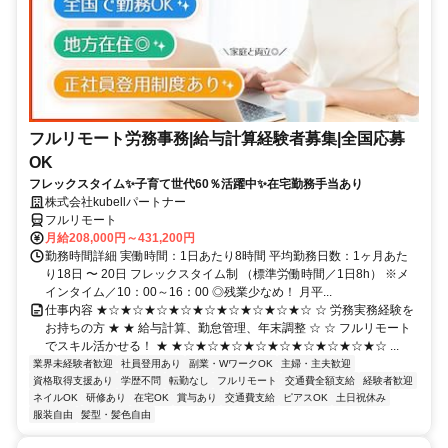
フルリモート労務事務|給与計算経験者募集|全国応募
OK
フレックスタイム✨子育て世代60％活躍中✨在宅勤務手当あり
株式会社kubellパートナー
フルリモート
月給208,000円～431,200円
勤務時間詳細 実働時間：1日あたり8時間 平均勤務日数：1ヶ月あた
り18日 〜 20日 フレックスタイム制 （標準労働時間／1日8h） ※メ
インタイム／10：00～16：00 ◎残業少なめ！ 月平...
仕事内容 ★☆★☆★☆★☆★☆★☆★☆★☆★☆ ☆ 労務実務経験を
お持ちの方 ★ ★ 給与計算、勤怠管理、年末調整 ☆ ☆ フルリモート
でスキル活かせる！ ★ ★☆★☆★☆★☆★☆★☆★☆★☆★☆ ...
業界未経験者歓迎
社員登用あり
副業・WワークOK
主婦・主夫歓迎
資格取得支援あり
学歴不問
転勤なし
フルリモート
交通費全額支給
経験者歓迎
ネイルOK
研修あり
在宅OK
賞与あり
交通費支給
ピアスOK
土日祝休み
服装自由
髪型・髪色自由