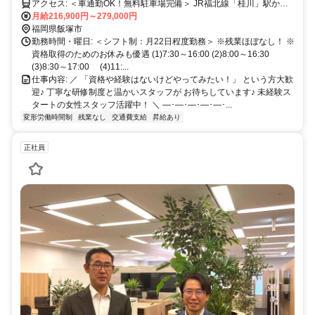
アクセス: ＜車通勤OK！無料駐車場完備＞ JR福北線「桂川」駅から
月給216,900円～279,000円
車で10分 嘉麻市、桂川町、直方市、 田川市などからも通いやすい！
福岡県飯塚市
勤務時間・曜日: ＜シフト制：月22日程度勤務＞ ※残業ほぼなし！ ※
資格取得のためのお休みも優遇 (1)7:30～16:00 (2)8:00～16:30
(3)8:30～17:00 (4)11:...
仕事内容: ／ 「資格や経験はないけどやってみたい！」 という方大歓
迎♪ 丁寧な研修制度と温かいスタッフが お待ちしています♪ 未経験ス
タートの女性スタッフ活躍中！ ＼ ―･―･―･―･―･...
変形労働時間制
残業なし
交通費支給
昇給あり
正社員