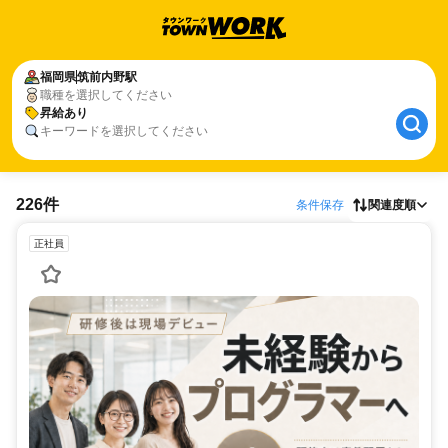
福岡県
筑前内野駅
職種を選択してください
昇給あり
キーワードを選択してください
226件
条件保存
関連度順
正社員