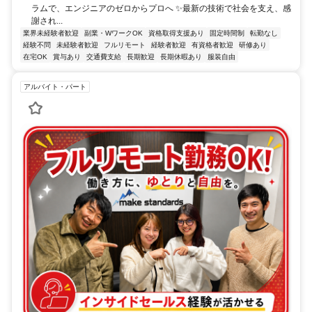
ラムで、エンジニアのゼロからプロへ ✨最新の技術で社会を支え、感
謝され...
業界未経験者歓迎
副業・WワークOK
資格取得支援あり
固定時間制
転勤なし
経験不問
未経験者歓迎
フルリモート
経験者歓迎
有資格者歓迎
研修あり
在宅OK
賞与あり
交通費支給
長期歓迎
長期休暇あり
服装自由
アルバイト・パート