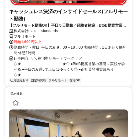
キャッシュレス決済のインサイドセールス(フルリモー
ト勤務)
【フルリモート勤務OK】平日５日勤務／経験者歓迎・BtoB提案営業で
スキルアップ
株式会社make standards
フルリモート
時給1,600円以上
勤務時間・曜日: 平日のみ 9：00～18：00 実働時間：1日あたり8時
間 休憩1時間
仕事内容: ＼＼在宅型リモートワーク ／／
◇★───────────────★◇ ●BtoB提案営業の基礎～実践が学
べる ●平日のみ週5で土日はゆっくり◎ ●正社員登用実績あり
◇★───────...
社員登用あり
固定時間制
フルリモート
在宅OK
契約社員