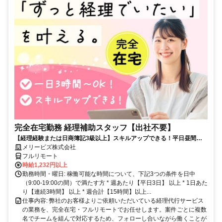
完全在宅勤務 経理補助スタッフ【出社不要】
【経理経験または日商簿記3級以上】スキルアップできる！平日昼間３h
～。完全在宅で育児・介護中の方も大歓迎♪
メリービズ株式会社
フルリモート
時給1,232円以上
勤務時間・曜日: 稼働可能な時間について、下記3つの条件を日中
（9:00-19:00の間）で満たす方 * 週あたり【平日3日】 以上 * 1日あた
り【連続3時間】 以上 * 週合計【15時間】以上...
仕事内容: 弊社のお客様よりご依頼いただいている経理代行サービス
の業務を、完全在宅・フルリモートでお任せします。案件ごとに複数
名でチームを組んで対応するため、フォローし合いながら働くことが