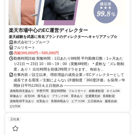
楽天市場中心のEC運営ディレクター
楽天経験を武器に有名ブランドのディレクターへキャリアアップ☆
株式会社ワンプルーフ
フルリモート
月給300,000円～500,000円
勤務時間詳細 実働時間：1日あたり8時間 平均勤務日数：1ヶ月あた
り21日 〜 23日 10：00～19：00（実働8時間） ＊柔軟な「ズレ勤制
度」あり！ 出社時間を前後2時間ズラせます。 有給を...
仕事内容 ✅設立以来、増収増益の成長企業 ✅ECディレクターとして
成長できる環境 ✅主観によらない評価制度「360度評価」を採用 ✅年
間休日平均128日＆土日祝休み ―――――――――――――...
資格取得支援あり
学歴不問
固定時間制
フルリモート
経験者歓迎
ネイルOK
研修あり
在宅OK
賞与あり
ブランクOK
育休あり
交通費支給
長期歓迎
資格取得手当あり
社割あり
長期休暇あり
ピアスOK
土日祝休み
服装自由
ひげOK
正社員