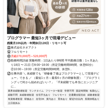
プログラマー 最短3ヶ月で現場デビュー
残業月10h以内・年間休日128日・リモート可
株式会社ネオアクト
フルリモート
月給270,000円～520,000円
勤務時間詳細 実働時間：1日あたり8時間 平均勤務日数：1ヶ月あた
り18日 〜 21日 ①9:00~18:00（所定労働時間8時間、休憩60分）
②10:00～19:00（所定労働時間8時間、休憩6...
仕事内容 ＼ 未経験でも「研修修了後はプログラマーとして現場デビ
ュー」できる ／ （最短1ヶ月～最長6ヶ月の研修制度） 「プログラミ
ングって何から始めればいい？」 「IT未経験でも本当にエンジニア
に...
業界未経験者歓迎
ランチタイム
フリーター歓迎
学歴不問
固定時間制
転勤なし
経験不問
未経験者歓迎
住宅手当あり
フルリモート
交通費全額支給
経験者歓迎
有資格者歓迎
研修あり
在宅OK
賞与あり
育休あり
駅近5分以内
長期休暇あり
土日祝休み