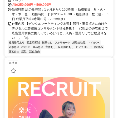
月給250,000円～500,000円
勤務時間 総労働時間：1ヶ月あたり160時間 ・勤務曜日：月・火・
水・木・金 ・勤務時間： [1] 09:30～18:30 ・最低勤務日数（週）：5
日 残業月平均4時間19分（2025年度）
仕事内容 【デジタルマーケティング本部】部門・事業拡大に向けた
デジタル広告運用コンサルタント積極募集！ 「代理店のBPO拠点で
広告運用実務に携わっているけれど、入稿・運用だけでは物足りな
い…」 「地...
社員登用あり
固定時間制
転勤なし
フルリモート
経験者歓迎
ネイルOK
研修あり
在宅OK
賞与あり
育休あり
長期休暇あり
ピアスOK
土日祝休み
服装自由
髪型・髪色自由
正社員