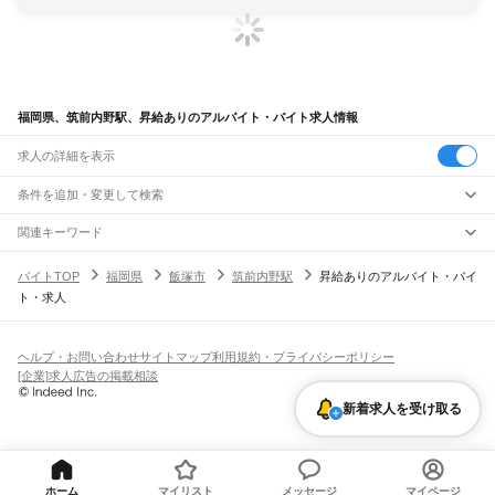
福岡県、筑前内野駅、昇給ありのアルバイト・バイト求人情報
求人の詳細を表示
条件を追加・変更して検索
市区町村を追加・変更
関連キーワード
完全在宅ワーク 全国
シール貼り 在宅
現在地周辺
ガチャガチャ
犬カフェ
福岡県
駅を追加・変更
バイトTOP
福岡県
飯塚市
筑前内野駅
昇給ありのアルバイト・バイ
福岡県
すべて
ト・求人
北九州市
すべて
職種を追加・変更
JR山陽本線(岩国～門司)
門司区
若松区
戸畑区
小倉北区
小倉南区
八幡東区
八幡西区
門司駅
飲食・フードサービス
福岡市
すべて
特徴を追加・変更
飲食・フードサービス
すべて
ヘルプ・お問い合わせ
サイトマップ
利用規約・プライバシーポリシー
JR博多南線
東区
博多区
中央区
南区
西区
城南区
早良区
ホールスタッフ
キッチンスタッフ
皿洗い・洗い場
精肉・鮮魚加工
給食調理
人気
[企業]求人広告の掲載相談
博多駅
博多南駅
雇用形態を追加・変更
パン屋（ベーカリー）
フードカウンター販売員
バー（BAR）・バーテンダー
大牟田市
久留米市
直方市
飯塚市
田川市
柳川市
八女市
筑後市
大川市
行橋市
日払いOK
高校生歓迎
学生歓迎
深夜の仕事
髪型・髪色自由
ひげOK
ネイルOK
飲食店補助（開店・閉店準備）
飲食店（店長・マネージャー）
新着求人を受け取る
JR鹿児島本線(下関・門司港～博多)
豊前市
中間市
小郡市
筑紫野市
春日市
大野城市
宗像市
太宰府市
古賀市
福津市
ピアスOK
アルバイト・パート
履歴書不要
オープニングスタッフ
留学生・外国人活躍中
都道府県を変更
営業・販売
門司港駅
小森江駅
門司駅
小倉駅
西小倉駅
九州工大前駅
戸畑駅
枝光駅
うきは市
宮若市
嘉麻市
朝倉市
みやま市
糸島市
那珂川市
糟屋郡
遠賀郡
鞍手郡
勤務期間
正社員
スペースワールド駅
八幡駅
黒崎駅
陣原駅
折尾駅
水巻駅
遠賀川駅
海老津駅
営業・販売
すべて
嘉穂郡
朝倉郡
三井郡
三潴郡
八女郡
田川郡
京都郡
築上郡
短期
契約社員
単発・1日OK
長期
期間限定（春夏冬休み等）
教育大前駅
赤間駅
東郷駅
東福間駅
福間駅
千鳥駅
古賀駅
ししぶ駅
新宮中央駅
営業
テレフォンアポインター（テレアポ）
ルートセールス
コンビニ
シフト
派遣社員
福工大前駅
九産大前駅
香椎駅
千早駅
箱崎駅
吉塚駅
博多駅
フードカウンター販売員
アパレル
家電量販店・携帯販売（携帯ショップ）
土日祝のみOK
業務委託
平日のみOK
週1日からOK
週2・3日からOK
週4日以上OK
ホーム
マイリスト
メッセージ
マイページ