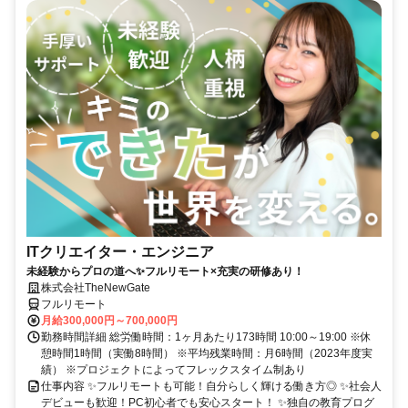
ITクリエイター・エンジニア
未経験からプロの道へ✨フルリモート×充実の研修あり！
株式会社TheNewGate
フルリモート
月給300,000円～700,000円
勤務時間詳細 総労働時間：1ヶ月あたり173時間 10:00～19:00 ※休
憩時間1時間（実働8時間） ※平均残業時間：月6時間（2023年度実
績） ※プロジェクトによってフレックスタイム制あり
仕事内容 ✨フルリモートも可能！自分らしく輝ける働き方◎ ✨社会人
デビューも歓迎！PC初心者でも安心スタート！ ✨独自の教育プログ