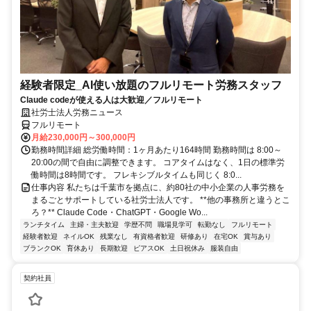
経験者限定_AI使い放題のフルリモート労務スタッフ
Claude codeが使える人は大歓迎／フルリモート
社労士法人労務ニュース
フルリモート
月給230,000円～300,000円
勤務時間詳細 総労働時間：1ヶ月あたり164時間 勤務時間は 8:00～
20:00の間で自由に調整できます。 コアタイムはなく、1日の標準労
働時間は8時間です。 フレキシブルタイムも同じく 8:0...
仕事内容 私たちは千葉市を拠点に、約80社の中小企業の人事労務を
まるごとサポートしている社労士法人です。 **他の事務所と違うとこ
ろ？** Claude Code・ChatGPT・Google Wo...
ランチタイム
主婦・主夫歓迎
学歴不問
職場見学可
転勤なし
フルリモート
経験者歓迎
ネイルOK
残業なし
有資格者歓迎
研修あり
在宅OK
賞与あり
ブランクOK
育休あり
長期歓迎
ピアスOK
土日祝休み
服装自由
契約社員