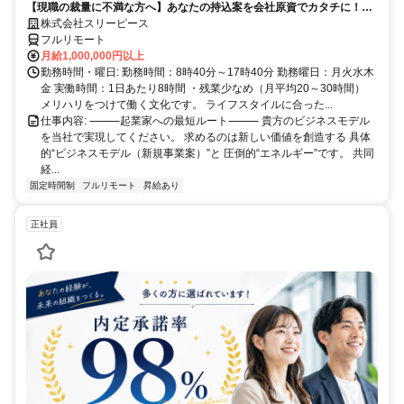
【現職の裁量に不満な方へ】あなたの持込案を会社原資でカタチに！最
短6ヶ月で共同経営者の道へ
株式会社スリーピース
フルリモート
月給1,000,000円以上
勤務時間・曜日: 勤務時間：8時40分～17時40分 勤務曜日：月火水木
金 実働時間：1日あたり8時間 ・残業少なめ（月平均20～30時間）
メリハリをつけて働く文化です。 ライフスタイルに合った...
仕事内容: ⸻起業家への最短ルート⸻ 貴方のビジネスモデル
を当社で実現してください。 求めるのは新しい価値を創造する 具体
的“ビジネスモデル（新規事業案）”と 圧倒的“エネルギー”です。 共同
経...
固定時間制
フルリモート
昇給あり
正社員