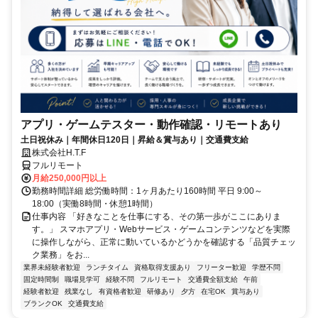
アプリ・ゲームテスター・動作確認・リモートあり
土日祝休み｜年間休日120日｜昇給＆賞与あり｜交通費支給
株式会社H.T.F
フルリモート
月給250,000円以上
勤務時間詳細 総労働時間：1ヶ月あたり160時間 平日 9:00～
18:00（実働8時間・休憩1時間）
仕事内容 「好きなことを仕事にする、その第一歩がここにありま
す。」 スマホアプリ・Webサービス・ゲームコンテンツなどを実際
に操作しながら、正常に動いているかどうかを確認する「品質チェッ
ク業務」をお...
業界未経験者歓迎
ランチタイム
資格取得支援あり
フリーター歓迎
学歴不問
固定時間制
職場見学可
経験不問
フルリモート
交通費全額支給
午前
経験者歓迎
残業なし
有資格者歓迎
研修あり
夕方
在宅OK
賞与あり
ブランクOK
交通費支給