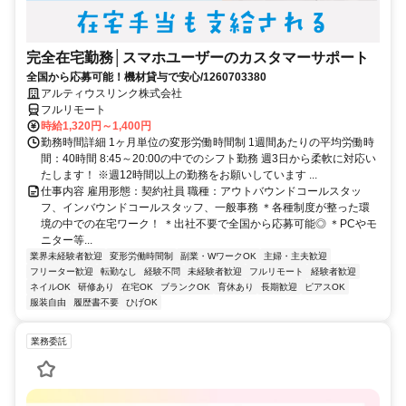
完全在宅勤務│スマホユーザーのカスタマーサポート
全国から応募可能！機材貸与で安心/1260703380
アルティウスリンク株式会社
フルリモート
時給1,320円～1,400円
勤務時間詳細 1ヶ月単位の変形労働時間制 1週間あたりの平均労働時
間：40時間 8:45～20:00の中でのシフト勤務 週3日から柔軟に対応い
たします！ ※週12時間以上の勤務をお願いしています ...
仕事内容 雇用形態：契約社員 職種：アウトバウンドコールスタッ
フ、インバウンドコールスタッフ、一般事務 ＊各種制度が整った環
境の中での在宅ワーク！ ＊出社不要で全国から応募可能◎ ＊PCやモ
ニター等...
業界未経験者歓迎
変形労働時間制
副業・WワークOK
主婦・主夫歓迎
フリーター歓迎
転勤なし
経験不問
未経験者歓迎
フルリモート
経験者歓迎
ネイルOK
研修あり
在宅OK
ブランクOK
育休あり
長期歓迎
ピアスOK
服装自由
履歴書不要
ひげOK
業務委託