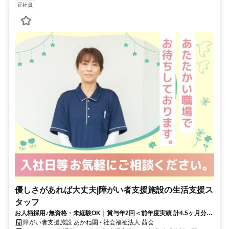
正社員
優しさがあれば大丈夫|障がい者支援施設の生活支援ス
タッフ
お人柄採用♪無資格・未経験OK｜賞与年2回＜前年度実績 計4.5ヶ月分＞
｜月平均残業2h｜週休2日
障がい者支援施設 あかね園 - 社会福祉法人 茜会