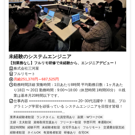
未経験のシステムエンジニア
【別業務なし】フルリモ研修で未経験から、エンジニアデビュー！
株式会社三河屋
フルリモート
月給251,370円～687,525円
勤務時間詳細 実働時間：1日あたり8時間 平均勤務日数：1ヶ月あた
り18日 〜 20日 勤務時間：9:00〜18:00（休憩時間 1時間00分） ※残
業は基本月20時間以下です。
仕事内容 ======================= 20−30代活躍中！ 現在、プロ
グラミング学習を頑張っている システムエンジニアを目指す皆様！
=======================...
業界未経験者歓迎
ランチタイム
社員登用あり
副業・WワークOK
主婦・主夫歓迎
資格取得支援あり
フリーター歓迎
学歴不問
車通勤OK
固定時間制
経験不問
未経験者歓迎
住宅手当あり
フルリモート
交通費全額支給
経験者歓迎
ネイルOK
有資格者歓迎
研修あり
在宅OK