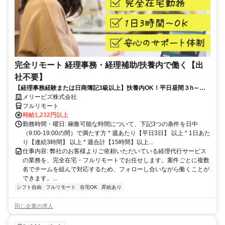
完全リモート 経理事務・経理補助/扶養内で働く【出
社不要】
【経理事務経験または日商簿記3級以上】扶養内OK！平日昼間３h～。
完全在宅で育児・介護中の方も大歓迎♪
メリービズ株式会社
フルリモート
時給1,232円以上
勤務時間・曜日: 稼働可能な時間について、下記3つの条件を日中
（9:00-19:00の間）で満たす方 * 週あたり【平日3日】 以上 * 1日あた
り【連続3時間】 以上 * 週合計【15時間】以上...
仕事内容: 弊社のお客様よりご依頼いただいている経理代行サービス
の業務を、完全在宅・フルリモートでお任せします。案件ごとに複数
名でチームを組んで対応するため、フォローし合いながら働くことが
できます。...
シフト自由
フルリモート
在宅OK
昇給あり
同じ企業の求人