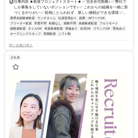
仕事内容 ★新規プロジェクトスタート★ ✅ 完全在宅勤務♪ ✅ 弊社で
しか募集をしていないポジションです♪ ✅ これからの組織を一緒に形
づくるやりがい ✅ 前例にとらわれず、新しい挑戦ができる環境 ✅...
業界未経験者歓迎
ランチタイム
社員登用あり
副業・WワークOK
フリーター歓迎
学歴不問
転勤なし
経験不問
未経験者歓迎
フルリモート
経験者歓迎
ネイルOK
有資格者歓迎
研修あり
在宅OK
ブランクOK
育休あり
オープニングスタッフ
長期歓迎
シフト制
同じ企業の求人
正社員