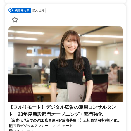
契約社員
【フルリモート】デジタル広告の運用コンサルタン
ト 23年度新設部門オープニング・部門強化
【広告代理店でのWEB広告運用経験者募集！】正社員登用率7割／電通
G／全国×完全在宅／年休126日・土日祝休み／残業月平均4時間19分
電通デジタルアンカー フルリモート
フルリモート