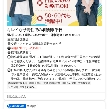
キレイなサ高住での看護師 平日
週2日～OK！週払いOK!サポート体制万全！/MXFMC01
居宅介護支援
交通・アクセス 福岡県筑紫野市光が丘
時給1,900円～2,150円
福岡県筑紫野市
勤務時間詳細 週2日～1日8時間 シフト制 時短や曜日固定などの希望
もご相談ください。 勤務時間例 ①8時30分～17時30分（休憩1時間）
②9時00分～18時00分（休憩1時間） ※その他ご...
仕事内容 あなたのスキルを必要としている職場があります！ 最短3日
でお仕事開始！ 高収入&働きやすさ重視のお仕事探し 介護業務とは分
業の為、看護業務に専念できます。 週2日～/平日のみOK/日勤のみ/...
資格取得支援あり
職場見学可
交通費全額支給
即日払いOK
交通費支給
シフト制
友達と応募OK
同じ企業の求人
業務委託