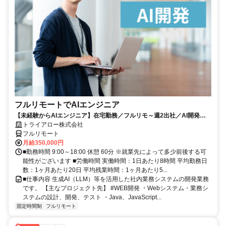
フルリモートでAIエンジニア
【未経験からAIエンジニア】在宅勤務／フルリモ～週2出社／AI開発を
仕事にする
トライアロー株式会社
フルリモート
月給350,000円
■勤務時間 9:00～18:00 休憩 60分 ※就業先によって多少前後する可
能性がございます ■労働時間 実働時間：1日あたり8時間 平均勤務日
数：1ヶ月あたり20日 平均残業時間：1ヶ月あたり5...
■仕事内容 生成AI（LLM）等を活用した社内業務システムの開発業務
です。 【主なプロジェクト先】 #WEB開発 ・Webシステム・業務シ
ステムの設計、開発、テスト ・Java、JavaScript...
固定時間制
フルリモート