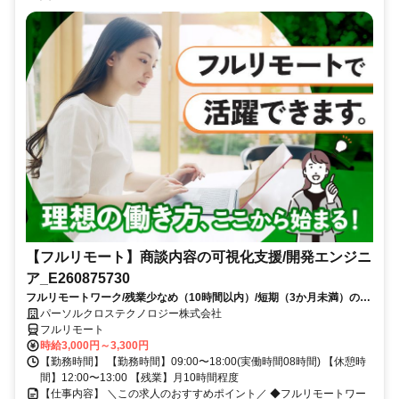
【フルリモート】商談内容の可視化支援/開発エンジニ
ア_E260875730
フルリモートワーク/残業少なめ（10時間以内）/短期（3か月未満）のお
仕事/大手SI企業勤務/今までのご経験を活かして、更なるキャリアアップ
パーソルクロステクノロジー株式会社
を目指せます
フルリモート
時給3,000円～3,300円
【勤務時間】 【勤務時間】09:00〜18:00(実働時間08時間) 【休憩時
間】12:00〜13:00 【残業】月10時間程度
【仕事内容】 ＼この求人のおすすめポイント／ ◆フルリモートワー