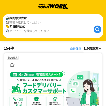
福岡県
津古駅
職種を選択してください
即日勤務OK
キーワードを選択してください
154件
条件保存
関連度順
契約社員