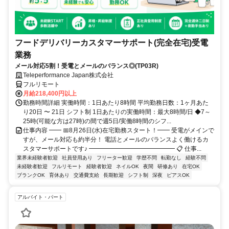
フードデリバリーカスタマーサポート(完全在宅)受電
業務
メール対応5割！受電とメールのバランス◎(TP03R)
Teleperformance Japan株式会社
フルリモート
月給218,400円以上
勤務時間詳細 実働時間：1日あたり8時間 平均勤務日数：1ヶ月あた
り20日 〜 21日 シフト制 1日あたりの実働時間：最大8時間/日 ◆7～
25時(可能な方は27時)の間で週5日/実働8時間のシフ...
仕事内容 ━━ 📅8月26日(水)在宅勤務スタート！━━ 受電がメインで
すが、メール対応も約半分！ 電話とメールのバランスよく働けるカ
スタマーサポートです♪ ━━━━━━━━━━━━━━ 📋 仕事...
業界未経験者歓迎
社員登用あり
フリーター歓迎
学歴不問
転勤なし
経験不問
未経験者歓迎
フルリモート
経験者歓迎
ネイルOK
夜間
研修あり
在宅OK
ブランクOK
育休あり
交通費支給
長期歓迎
シフト制
深夜
ピアスOK
アルバイト・パート