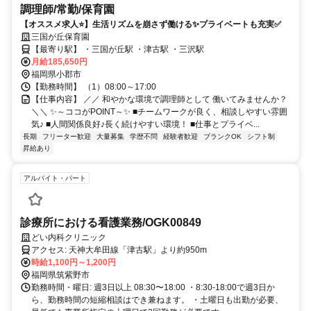
調理師/常勤/保育園
【オススメ求人⭐️】生活リズムを崩さず働ける✨プライベートも充実✅️
三国が丘保育園
【最寄り駅】 ・三国が丘駅 ・津古駅 ・三沢駅
月給185,650円
福岡県小郡市
【勤務時間】 （1）08:00～17:00
【仕事内容】 ／／ 和やかな環境で調理師として 働いてみませんか？
＼＼ ✨～ココがPOINT～✨ ■チームワークが良く、相談しやすい雰囲
気♪ ■人間関係良好♪長く続けやすい環境！ ■仕事とプライベ...
長期
フリーター歓迎
大量募集
学歴不問
経験者歓迎
ブランクOK
シフト制
昇給あり
アルバイト・パート
診療所における看護業務/OGK00849
どい内科クリニック
アクセス: 天神大牟田線「津古駅」より約950m
時給1,100円～1,200円
福岡県筑紫野市
勤務時間・曜日: 週3日以上 08:30〜18:00 ・8:30-18:00で週3日か
ら、勤務時間の短縮相談はでき兼ねます。 ・土曜日も出勤が必要、