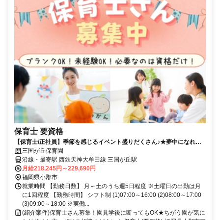
保育士 要資格
【保育士/正社員】季節を感じるイベント盛りだくさん♪★夢中になれる
カリキュラムが魅力的♪★笑顔がいっぱいの楽しい空間☆彡(三国が丘保
三国が丘保育園
育園(認可))
沿線・最寄駅 西鉄天神大牟田線 三国が丘駅
月給218,245円～229,690円
福岡県小郡市
就業時間 【勤務日数】 月～土のうち週5日程度 ※土曜日の出勤は月
に1回程度 【勤務時間】 シフト制 (1)07:00～16:00 (2)08:00～17:00
(3)09:00～18:00 ※実働...
(紹介案件)保育士さん募集！園見学後に断ってもOK★ちがう園が気に