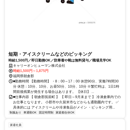
短期・アイスクリームなどのピッキング
時給1,500円／即日勤務OK／防寒着や靴は無料貸与／職場見学OK
キャリーオンヒューマン株式会社
時給1,500円～1,875円
福岡県朝倉郡
■勤務時間 【勤務時間】 ・8：00～17：00 休憩90分、実働7時間30
分 休憩：10分、10分、お昼50分、10分、10分 ※繁忙時は、1日1時
間前後残業が発生する場合はあります。 【休日】 ...
■仕事内容 【 朝倉郡筑前町 】 【 即日～9月末まで 】 冷凍倉庫内での
お仕事となります。 小郡市や久留米市などからも通勤圏内です。 ✅
具体的には アイスクリームや冷凍食品がメイン ・ピッキング用...
制服あり
車通勤OK
固定時間制
家庭都合休OK
派遣社員