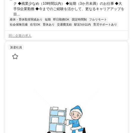
ク ◆残業少なめ（10時間以内） ◆短期（3か月未満）のお仕事 ◆大
手SI企業勤務 ◆今までのご経験を活かして、更なるキャリアアップを
目...
産休・育休取得実績あり
短期
即日勤務OK
固定時間制
フルリモート
社会保険完備
在宅OK
育休あり
交通費支給
駅近5分以内
育児サポートあり
同じ企業の求人
派遣社員