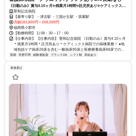
《日勤のみ》賞与4.10ヶ月✨残業月1時間✨託児所あり✨ケアミックス病
院での病棟業務❗️
聖和記念病院
【最寄り駅】 ・津古駅 ・三国が丘駅 ・筑紫駅
月給181,800円～208,000円
福岡県小郡市
【勤務時間】 1) 08：30～17：00
【仕事内容】 【仕事内容】 聖和記念病院 《日勤のみ》賞与4.10ヶ月
＊残業月1時間＊託児所あり＊ケアミックス病院での病棟業務！ ●地
域包括ケア病床26床を含む一般病床95床と医療療養病床68床での...
長期
学歴不問
経験者歓迎
ブランクOK
シフト制
昇給あり
業務委託