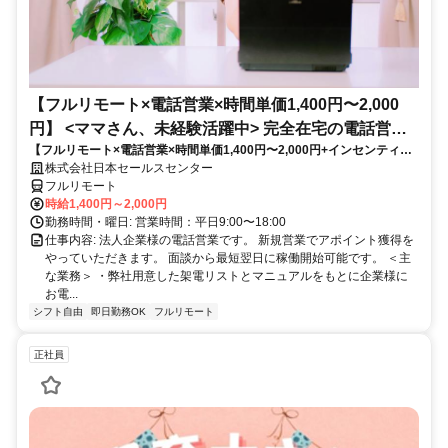
【フルリモート×電話営業×時間単価1,400円〜2,000
円】 <ママさん、未経験活躍中> 完全在宅の電話営業
【フルリモート×電話営業×時間単価1,400円〜2,000円+インセンティブ
で家庭と仕事の両立を実現
あり】 ＜ママさん、未経験活躍中＞ 完全在宅の電話営業で家庭と仕事の
株式会社日本セールスセンター
両立を実現
フルリモート
時給1,400円～2,000円
勤務時間・曜日: 営業時間：平日9:00〜18:00
仕事内容: 法人企業様の電話営業です。 新規営業でアポイント獲得を
やっていただきます。 面談から最短翌日に稼働開始可能です。 ＜主
な業務＞ ・弊社用意した架電リストとマニュアルをもとに企業様に
お電...
シフト自由
即日勤務OK
フルリモート
正社員