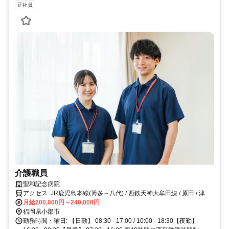
正社員
介護職員
聖和記念病院
アクセス: JR鹿児島本線(博多～八代) / 西鉄天神大牟田線 / 原田 / 津古
駅から徒歩2分 / 車8分
月給200,000円～240,000円
福岡県小郡市
勤務時間・曜日: 【日勤】 08:30 - 17:00 / 10:00 - 18:30【夜勤】