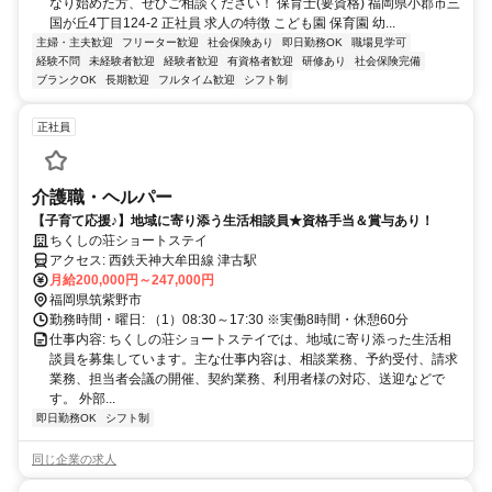
なり始めた方、ぜひご相談ください！ 保育士(要資格) 福岡県小郡市三
国が丘4丁目124-2 正社員 求人の特徴 こども園 保育園 幼...
主婦・主夫歓迎
フリーター歓迎
社会保険あり
即日勤務OK
職場見学可
経験不問
未経験者歓迎
経験者歓迎
有資格者歓迎
研修あり
社会保険完備
ブランクOK
長期歓迎
フルタイム歓迎
シフト制
正社員
介護職・ヘルパー
【子育て応援♪】地域に寄り添う生活相談員★資格手当＆賞与あり！
ちくしの荘ショートステイ
アクセス: 西鉄天神大牟田線 津古駅
月給200,000円～247,000円
福岡県筑紫野市
勤務時間・曜日: （1）08:30～17:30 ※実働8時間・休憩60分
仕事内容: ちくしの荘ショートステイでは、地域に寄り添った生活相
談員を募集しています。主な仕事内容は、相談業務、予約受付、請求
業務、担当者会議の開催、契約業務、利用者様の対応、送迎などで
す。 外部...
即日勤務OK
シフト制
同じ企業の求人