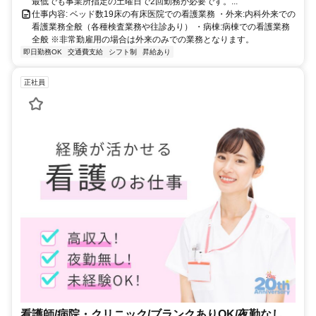
最低でも事業所指定の土曜日で2回勤務が必要です。...
仕事内容: ベッド数19床の有床医院での看護業務 ・外来:内科外来での
看護業務全般（各種検査業務や往診あり） ・病棟:病棟での看護業務
全般 ※非常勤雇用の場合は外来のみでの業務となります。
即日勤務OK
交通費支給
シフト制
昇給あり
正社員
看護師/病院・クリニック/ブランクありOK/夜勤なし