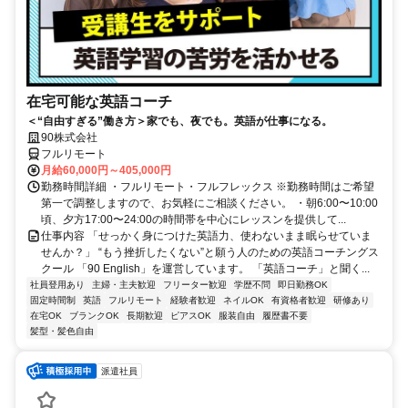
在宅可能な英語コーチ
＜“自由すぎる”働き方＞家でも、夜でも。英語が仕事になる。
90株式会社
フルリモート
月給60,000円～405,000円
勤務時間詳細 ・フルリモート・フルフレックス ※勤務時間はご希望
第一で調整しますので、お気軽にご相談ください。 ・朝6:00〜10:00
頃、夕方17:00〜24:00の時間帯を中心にレッスンを提供して...
仕事内容 「せっかく身につけた英語力、使わないまま眠らせていま
せんか？」 “もう挫折したくない”と願う人のための英語コーチングス
クール 「90 English」を運営しています。 「英語コーチ」と聞く...
社員登用あり
主婦・主夫歓迎
フリーター歓迎
学歴不問
即日勤務OK
固定時間制
英語
フルリモート
経験者歓迎
ネイルOK
有資格者歓迎
研修あり
在宅OK
ブランクOK
長期歓迎
ピアスOK
服装自由
履歴書不要
髪型・髪色自由
派遣社員