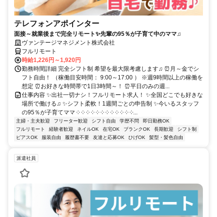
テレフォンアポインター
面接～就業後まで完全リモート✨先輩の95％が子育て中のママ♫
ヴァンテージマネジメント株式会社
フルリモート
時給1,226円～1,920円
勤務時間詳細 完全シフト制 希望を最大限考慮します♫ ⏰月～金でシ
フト自由！ （稼働目安時間： 9:00～17:00 ） ※週9時間以上の稼働を
想定 ⏰お好きな時間帯で1日3時間～！ ⏰平日のみの週...
仕事内容 ✨出社一切ナシ！フルリモート求人！ ✨全国どこでも好きな
場所で働ける♫ ✨シフト柔軟！1週間ごとの申告制 ✨今いるスタッフ
の95％が子育てママ ༶ ༶ ༶ ༶ ༶ ༶ ༶ ༶ ༶ ༶ ༶ ༶...
主婦・主夫歓迎
フリーター歓迎
シフト自由
学歴不問
即日勤務OK
フルリモート
経験者歓迎
ネイルOK
在宅OK
ブランクOK
長期歓迎
シフト制
ピアスOK
服装自由
履歴書不要
友達と応募OK
ひげOK
髪型・髪色自由
派遣社員