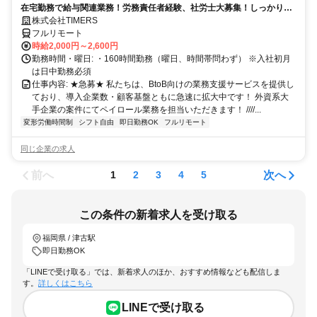
在宅勤務で給与関連業務！労務責任者経験、社労士大募集！しっかり稼
ぎたい方、注目！
株式会社TIMERS
フルリモート
時給2,000円～2,600円
勤務時間・曜日: ・160時間勤務（曜日、時間帯問わず） ※入社初月
は日中勤務必須
仕事内容: ★急募★ 私たちは、BtoB向けの業務支援サービスを提供し
ており、導入企業数・顧客基盤ともに急速に拡大中です！ 外資系大
手企業の案件にてペイロール業務を担当いただきます！ ////...
変形労働時間制
シフト自由
即日勤務OK
フルリモート
同じ企業の求人
前へ
次へ
1
2
3
4
5
この条件の新着求人を受け取る
福岡県 / 津古駅
即日勤務OK
「LINEで受け取る」では、新着求人のほか、おすすめ情報なども配信しま
す。
詳しくはこちら
LINEで受け取る