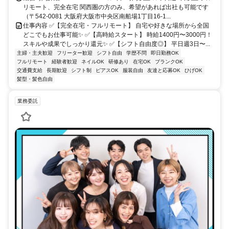
リモート、完全在宅 関西圏の方のみ、希望があれば出社も可能です
（〒542-0081 大阪府大阪市中央区南船場1丁目16-1...
仕事内容 ✅【完全在宅・フルリモート】 自宅や好きな場所から全国
どこでもお仕事可能✨ ✅【高時給スタート】 時給1400円〜3000円！
スキルや成果でしっかり還元✨ ✅【シフト自由度◎】 平日週3日〜...
主婦・主夫歓迎
フリーター歓迎
シフト自由
学歴不問
即日勤務OK
フルリモート
経験者歓迎
ネイルOK
研修あり
在宅OK
ブランクOK
交通費支給
長期歓迎
シフト制
ピアスOK
服装自由
友達と応募OK
ひげOK
髪型・髪色自由
業務委託