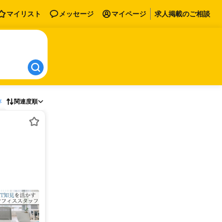
マイリスト
メッセージ
マイページ
求人掲載のご相談
存
関連度順