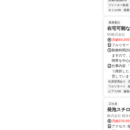
扶養内勤務OK
フリーター歓迎
ネイルOK
残業
業務委託
在宅可能
90株式会社
月給60,00
フルリモー
勤務時間詳
ますので、お
間帯を中心に
仕事内容 
う挫折したく
営しています
社員登用あり
フルリモート
ピアスOK
服装
正社員
発泡スチロ
株式会社 積水
月給230,0
アクセス: 福岡県豊前市小石原158-2 JR中津駅から車で20分 ※車通勤OK／バイク