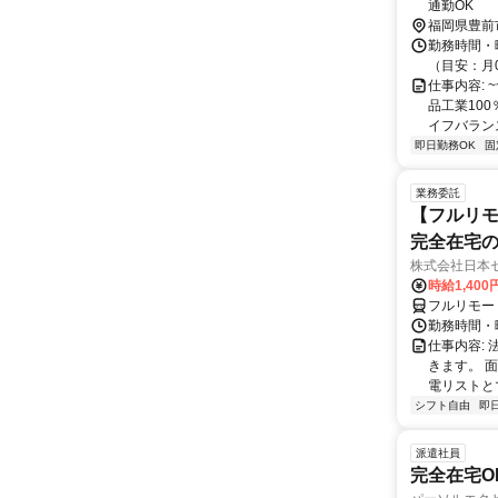
通勤OK
福岡県豊前
勤務時間・曜
（目安：月
仕事内容: 
品工業100
イフバランス
即日勤務OK
固
業務委託
【フルリモ
完全在宅
株式会社日本
時給1,400
フルリモー
勤務時間・曜
仕事内容:
きます。 
電リストと
シフト自由
即
派遣社員
完全在宅O