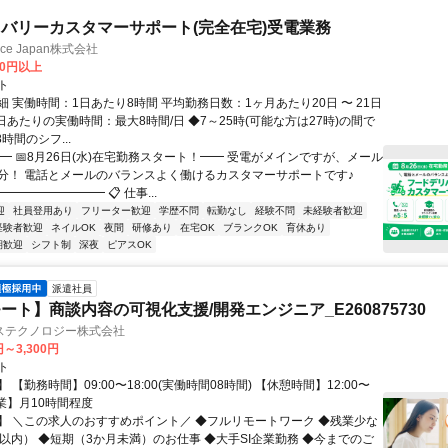
バリーカスタマーサポート(完全在宅)受電業務
ance Japan株式会社
00円以上
ト
 実働時間：1日あたり8時間 平均勤務日数：1ヶ月あたり20日 〜 21日
日あたりの実働時間：最大8時間/日 ◆7～25時(可能な方は27時)の間で
時間のシフ...
━ 📅8月26日(水)在宅勤務スタート！━━ 受電がメインですが、メール
分！ 電話とメールのバランスよく働けるカスタマーサポートです♪
━━━━━━━━ 📋 仕事...
迎
社員登用あり
フリーター歓迎
学歴不問
転勤なし
経験不問
未経験者歓迎
経験者歓迎
ネイルOK
夜間
研修あり
在宅OK
ブランクOK
育休あり
期歓迎
シフト制
深夜
ピアスOK
派遣社員
ート】商談内容の可視化支援/開発エンジニア_E260875730
ステクノロジー株式会社
円～3,300円
ト
 【勤務時間】09:00〜18:00(実働時間08時間) 【休憩時間】12:00〜
【残業】月10時間程度
】 ＼この求人のおすすめポイント／ ◆フルリモートワーク ◆残業少な
間以内） ◆短期（3か月未満）のお仕事 ◆大手SI企業勤務 ◆今までのご