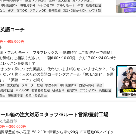
1日4時間以内OK
隔週シフト提出
主婦・主夫歓迎
週1シフト提出
即日勤務OK
職場見学可
平日のみOK
フルリモート
午前
経験者歓迎
なし
夕方
在宅OK
ブランクOK
長期歓迎
週2・3日からOK
シフト制
な英語コーチ
0円～405,000円
ト
細 ・フルリモート・フルフレックス ※勤務時間はご希望第一で調整し
気軽にご相談ください。 ・朝6:00〜10:00頃、夕方17:00〜24:00の時
レッスンを提供して...
「せっかく身につけた英語力、使わないまま眠らせていませんか？」 “も
ない”と願う人のための英語コーチングスクール 「90 English」を運
。 「英語コーチ」と聞く...
主婦・主夫歓迎
フリーター歓迎
学歴不問
即日勤務OK
固定時間制
英語
経験者歓迎
ネイルOK
有資格者歓迎
研修あり
在宅OK
ブランクOK
長期歓迎
自由
履歴書不要
髪型・髪色自由
ール箱の注文対応スタッフ※ルート営業/豊前工場
化成品西部
00円～300,000円