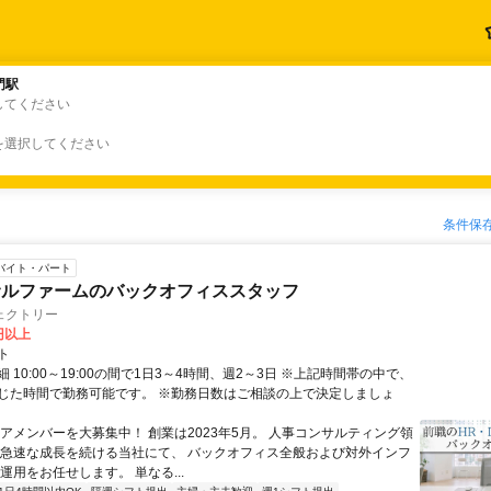
門駅
門駅
してください
を選択してください
条件保
バイト・パート
サルファームのバックオフィススタッフ
ェクトリー
0円以上
ト
 10:00～19:00の間で1日3～4時間、週2～3日 ※上記時間帯の中で、
じた時間で勤務可能です。 ※勤務日数はご相談の上で決定しましょ
コアメンバーを大募集中！ 創業は2023年5月。 人事コンサルティング領
 急速な成長を続ける当社にて、 バックオフィス全般および対外インフ
運用をお任せします。 単なる...