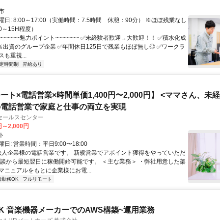
市
日: 8:00～17:00（実働時間：7.5時間 休憩：90分） ※ほぼ残業なし
0～15H程度）
~~~~~~~魅力ポイント~~~~~~~ ✅️未経験者歓迎→大歓迎！！ ✅️積水化成
％出資のグループ企業 ✅️年間休日125日で残業もほぼ無し◎ ✅ワークラ
も重視...
定時間制
昇給あり
ート×電話営業×時間単価1,400円〜2,000円】 <ママさん、未
の電話営業で家庭と仕事の両立を実現
セールスセンター
円～2,000円
ト
日: 営業時間：平日9:00〜18:00
 法人企業様の電話営業です。 新規営業でアポイント獲得をやっていただ
面談から最短翌日に稼働開始可能です。 ＜主な業務＞ ・弊社用意した架
マニュアルをもとに企業様にお電...
日勤務OK
フルリモート
K 音楽機器メーカーでのAWS構築~運用業務