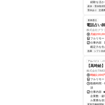
経験を活か
産休・育休取得
育休あり
交通
業務委託
電話占い師
株式会社グラ
月給200,00
フルリモー
仕事内容:
鑑定力を生
急募
シフト自
アルバイト・パ
【高時給】
株式会社TIME
時給2,000
フルリモー
勤務時間・
須
仕事内容:
企業数・顧
ル業務を担当い
変形労働時間制