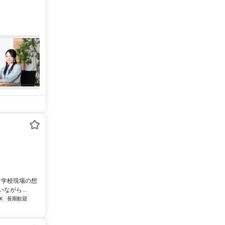
な学校現場の想
がら...
K
長期歓迎