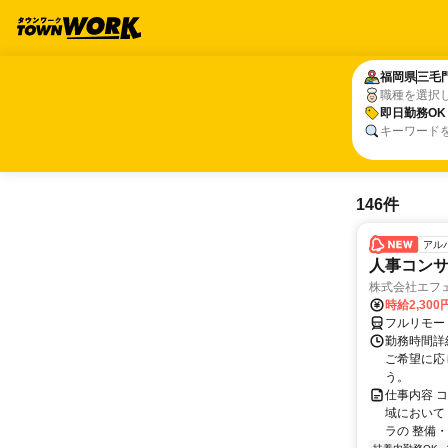
福岡県
福岡県
三毛
三毛
職種を選択
即日勤務OK
即日勤務OK
キーワード
146件
アル
人事コン
株式会社エフ
時給2,30
フルリモー
勤務時間詳細
ご希望に応
う。
仕事内容 
域において
ラの 整備・