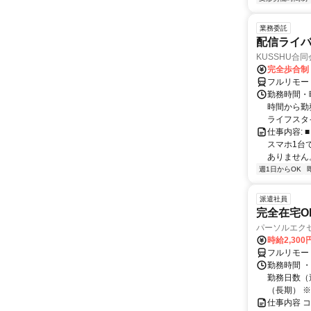
業務委託
配信ライバ
KUSSHU合
完全歩合制
フルリモー
勤務時間・曜
時間から勤
ライフスタ
仕事内容: ■
スマホ1台
ありません。 
週1日からOK
派遣社員
完全在宅OK
パーソルエクセ
時給2,300
フルリモー
勤務時間 ・
勤務日数（週
（長期） ※契
仕事内容 