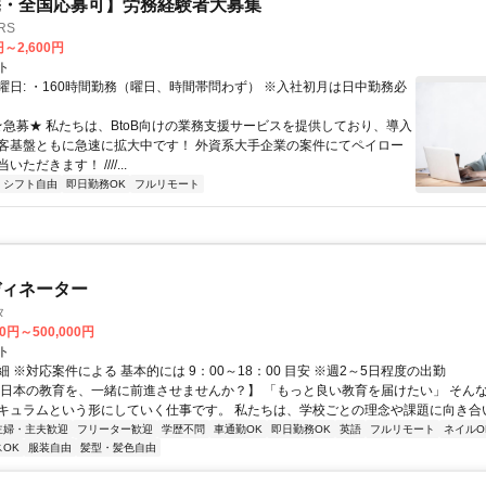
宅・全国応募可】労務経験者大募集
RS
円～2,600円
ト
曜日: ・160時間勤務（曜日、時間帯問わず） ※入社初月は日中勤務必
 ★急募★ 私たちは、BtoB向けの業務支援サービスを提供しており、導入
客基盤ともに急速に拡大中です！ 外資系大手企業の案件にてペイロー
ただきます！ ////...
シフト自由
即日勤務OK
フルリモート
ディネーター
タ
00円～500,000円
ト
 ※対応案件による 基本的には 9：00～18：00 目安 ※週2～5日程度の出勤
【日本の教育を、一緒に前進させませんか？】 「もっと良い教育を届けたい」 そん
キュラムという形にしていく仕事です。 私たちは、学校ごとの理念や課題に向き合いな
主婦・主夫歓迎
フリーター歓迎
学歴不問
車通勤OK
即日勤務OK
英語
フルリモート
ネイルO
OK
服装自由
髪型・髪色自由