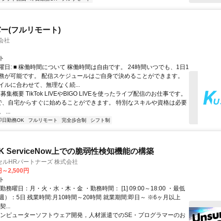
ー(フルリモート)
同会社
ト
日: ■ 稼働時間について 稼働時間は自由です。 24時間いつでも、1日1
務が可能です。 配信スケジュールはご自身で決めることができます。
イルに合わせて、無理なく続...
 募集概要 TikTok LIVEやBIGO LIVEを使ったライブ配信のお仕事です。
で、自宅からすぐに始めることができます。 特別なスキルや資格は必要
...
即日勤務OK
フルリモート
完全歩合制
シフト制
 ServiceNow上での脆弱性検知機能の構築
ルHRパートナーズ 株式会社
円～2,500円
ト
勤務曜日：月・火・水・木・金 ・勤務時間： [1] 09:00～18:00 ・最低
）：5日 残業時間:月10時間～20時間 就業期間:即日～ ※6ヶ月以上
...
コンピューターソフトウェア開発，人材派遣でのSE・プログラマーのお