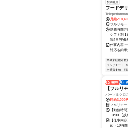
契約社員
フードデリ
Teleperform
月給218,4
フルリモー
勤務時間詳細
シフト制 1
週5日/実働8
仕事内容 ━
対応も約半
━━━━━━
業界未経験者歓
フルリモート
交通費支給
長
【フルリモ
パーソルクロ
時給3,000
フルリモー
【勤務時間】
13:00 
【仕事内容
め（10時