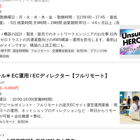
ルHRパートナーズ 株式会社
円
ト
勤務曜日：月・火・水・木・金 ・勤務時間： [1] 09:00～17:45 ・最低
）：5日 残業時間:月9時間～19時間 就業期間:即日～ ※6ヶ月以上（長
..
ＤＪ機器の設計・製造・販売でのネットワークエンジニアのお仕事 社内
、ゼロトラストの共通基盤向けのAWS構築～運用を担当します。最初は
用がメインですが、構築の上流工程にも...
学歴不問
固定時間制
フルリモート
交通費全額支給
在宅OK
ブランクOK
装自由
ール✴️ EC運用 / ECディレクター【フルリモート】
et
円～5,000円
ト
: ・10:00-19:00(実働8時間)
 <アピールポイント> ・フルリモートの楽天ECサイト運営運用業務 ・商
日々の運用、ネットショップのディレクションなど ・即日からリモー
能 < 会社概要 > 弊社...
ルリモート
在宅OK
ート