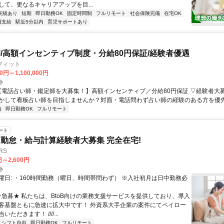
して、更なるキャリアアップを目...
実績あり
短期
即日勤務OK
固定時間制
フルリモート
社会保険完備
在宅OK
費支給
駅近5分以内
育児サポートあり
/高額インセンティブ制度・分給80円保証/経験者優遇
フィット
0円～1,100,000円
ト
 【電話占い師・鑑定師を大募集！】高額インセンティブ／分給80円保証 ▽経験者大
かして看板占い師を目指しませんか？対面・電話問わず占い師の経験のある方を優先し
由
即日勤務OK
フルリモート
ート
勤怠・給与計算経験者大募集 完全在宅!
RS
円～2,600円
ト
曜日: ・160時間勤務（曜日、時間帯問わず） ※入社初月は日中勤務必
 ★急募★ 私たちは、BtoB向けの業務支援サービスを提供しており、導入
客基盤ともに急速に拡大中です！ 外資系大手企業の案件にてペイロー
ただきます！ ////...
シフト自由
即日勤務OK
フルリモート