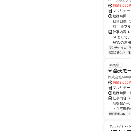
パーソルエクセ
時給3,050
フルリモー
勤務時間 ・
勤務日数（週
期） ※フル.
仕事内容 
SEとして
AWSの運
ランチタイム
駅近5分以内
服
業務委託
✴️ 楽天モ
株式会社Vanqu
時給2,000
フルリモー
勤務時間・曜日
仕事内容:
品登録から
ト在宅勤務が可
即日勤務OK
フ
アルバイト・パ