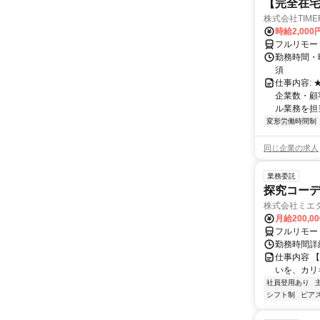
【完全在
株式会社TIME
時給2,000
フルリモー
勤務時間・
須
仕事内容:
企業数・顧
ル業務を担当い
変形労働時間制
同じ企業の求人
業務委託
探究コー
株式会社ミエ
月給200,0
フルリモー
勤務時間詳細
仕事内容 
いを、カリ
社員登用あり
シフト制
ピアス