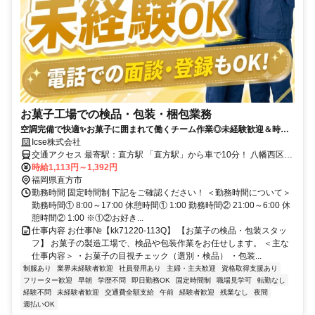
お菓子工場での検品・包装・梱包業務
空調完備で快適✨お菓子に囲まれて働くチーム作業◎未経験歓迎＆時間
選択可
Icse株式会社
交通アクセス 最寄駅：直方駅 「直方駅」から車で10分！ 八幡西区・
宗像市・直方市・鞍手郡・飯塚市・中間市・田川市から通勤してる方
時給1,113円～1,392円
多数いらっしゃいます♪ 無料の駐車場・無料の駐輪場を完備。 車での
福岡県直方市
通勤をご希望の方バイク・自転車通勤をご希望の方もちろん歓迎で
勤務時間 固定時間制 下記をご確認ください！ ＜勤務時間について＞
す。
勤務時間① 8:00～17:00 休憩時間① 1:00 勤務時間② 21:00～6:00 休
憩時間② 1:00 ※①②お好き...
仕事内容 お仕事№【kk71220-113Q】 【お菓子の検品・包装スタッ
フ】 お菓子の製造工場で、検品や包装作業をお任せします。 ＜主な
仕事内容＞ ・お菓子の目視チェック（選別・検品） ・包装...
制服あり
業界未経験者歓迎
社員登用あり
主婦・主夫歓迎
資格取得支援あり
フリーター歓迎
早朝
学歴不問
即日勤務OK
固定時間制
職場見学可
転勤なし
経験不問
未経験者歓迎
交通費全額支給
午前
経験者歓迎
残業なし
夜間
週払いOK