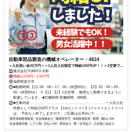
自動車部品製造の機械オペレーター・4824
＜入社祝い金30万円＞＜1人目入社限定で時給100円UP！！＞2交替で稼
げる✨うれしいワンルーム寮完備！全国どこからでも応募OK！
株式会社TOMIYO JOB
時給1,550円～1,937円
福岡県直方市
■勤務時間 【1】08：00～17：00（休憩60分） 【2】20：00～05：
00（休憩60分） ※【1】【2】の2交替、 無理なく勤務できるように
配慮しています。 ■労働時間 実働時間：8時間...
■仕事内容 ……………………………………………………… 一人目入社
特典として時給100円プラス 【1stエントリー】(ファストエントリー)
は、 予告なく終了しますので、ご応募はお早めに!! ………...
業界未経験者歓迎
社会保険あり
職場見学可
未経験者歓迎
夜間
週払いOK
社会保険完備
シフト制
日払いOK
昇給あり
寮・社宅あり
入社祝い金あり