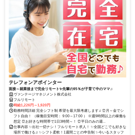
テレフォンアポインター
面接～就業後まで完全リモート✨先輩の95％が子育て中のママ♫
ヴァンテージマネジメント株式会社
フルリモート
時給1,226円～1,920円
勤務時間詳細 完全シフト制 希望を最大限考慮します♫ ⏰月～金でシ
フト自由！ （稼働目安時間： 9:00～17:00 ） ※週9時間以上の稼働を
想定 ⏰お好きな時間帯で1日3時間～！ ⏰平日のみの週...
仕事内容 ✨出社一切ナシ！フルリモート求人！ ✨全国どこでも好きな
場所で働ける♫ ✨シフト柔軟！1週間ごとの申告制 ✨今いるスタッフ