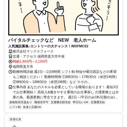
バイタルチェックなど NEW 老人ホーム
人気施設募集♪エントリーの大チャンス！/MXFMC02
株式会社マックスフォース
交通・アクセス 福岡県直方市中泉
時給1,900円～2,150円
福岡県直方市
勤務時間詳細 週2日～1日8時間 シフト制 時短や曜日固定などの希望
もご相談ください！ 勤務時間例 ①8時30分～17時30分（休憩1時間）
②9時00分～18時00分（休憩1時間）など ※その...
仕事内容 あなたのスキルを必要としている職場があります！ 最短3日
でお仕事開始！ 高収入&働きやすさ重視のお仕事探し 介護業務とは分
業の為、看護業務に専念できます。 週2日～/平日のみOK/日勤のみ/...
資格取得支援あり
職場見学可
交通費全額支給
即日払いOK
交通費支給
シフト制
友達と応募OK
派遣社員