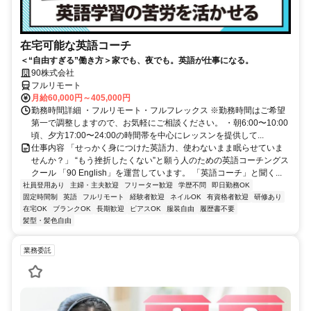
在宅可能な英語コーチ
＜“自由すぎる”働き方＞家でも、夜でも。英語が仕事になる。
90株式会社
フルリモート
月給60,000円～405,000円
勤務時間詳細 ・フルリモート・フルフレックス ※勤務時間はご希望
第一で調整しますので、お気軽にご相談ください。 ・朝6:00〜10:00
頃、夕方17:00〜24:00の時間帯を中心にレッスンを提供して...
仕事内容 「せっかく身につけた英語力、使わないまま眠らせていま
せんか？」 “もう挫折したくない”と願う人のための英語コーチングス
クール 「90 English」を運営しています。 「英語コーチ」と聞く...
社員登用あり
主婦・主夫歓迎
フリーター歓迎
学歴不問
即日勤務OK
固定時間制
英語
フルリモート
経験者歓迎
ネイルOK
有資格者歓迎
研修あり
在宅OK
ブランクOK
長期歓迎
ピアスOK
服装自由
履歴書不要
髪型・髪色自由
業務委託