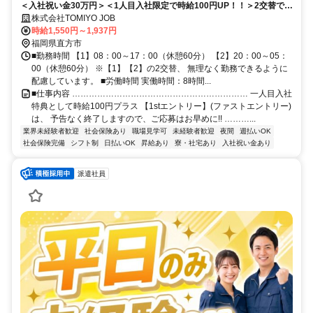
＜入社祝い金30万円＞＜1人目入社限定で時給100円UP！！＞2交替で稼
げる✨うれしいワンルーム寮完備！全国どこからでも応募OK！
株式会社TOMIYO JOB
時給1,550円～1,937円
福岡県直方市
■勤務時間 【1】08：00～17：00（休憩60分） 【2】20：00～05：
00（休憩60分） ※【1】【2】の2交替、 無理なく勤務できるように
配慮しています。 ■労働時間 実働時間：8時間...
■仕事内容 ……………………………………………………… 一人目入社
特典として時給100円プラス 【1stエントリー】(ファストエントリー)
は、 予告なく終了しますので、ご応募はお早めに!! ………...
業界未経験者歓迎
社会保険あり
職場見学可
未経験者歓迎
夜間
週払いOK
社会保険完備
シフト制
日払いOK
昇給あり
寮・社宅あり
入社祝い金あり
派遣社員