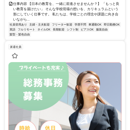
仕事内容 【日本の教育を、一緒に前進させませんか？】 「もっと良
い教育を届けたい」 そんな学校現場の想いを、カリキュラムという
形にしていく仕事です。 私たちは、学校ごとの理念や課題に向き合
いながら...
社員登用あり
主婦・主夫歓迎
フリーター歓迎
学歴不問
車通勤OK
即日勤務OK
英語
フルリモート
ネイルOK
長期歓迎
シフト制
ピアスOK
服装自由
髪型・髪色自由
派遣社員