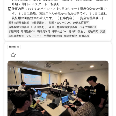
時期＞ 即日～ ※スタート日相談可
仕事内容 ＼おすすめポイント／ 1つ目はリモート勤務OKのお仕事で
す。 2つ目は経験、英語スキルを活かせるお仕事です。 3つ目は正社
員登用の可能性大の求人です。 【 仕事内容 】 ・資金管理業務（日...
業界未経験者歓迎
社員登用あり
副業・WワークOK
60代も応募可
資格取得支援あり
社会保険あり
産休・育休取得実績あり
バイク通勤OK
学歴不問
即日勤務OK
職場見学可
平日のみOK
賞与年1回あり
経験不問
英語
未経験者歓迎
フルリモート
交通費全額支給
経験者歓迎
研修あり
契約社員