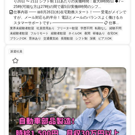
り20日 〜 21日 シフト制 1日あたりの実働時間：最大8時間/日 ◆7～
25時(可能な方は27時)の間で週5日/実働8時間のシフ...
仕事内容 ━━ 📅8月26日(水)在宅勤務スタート！━━ 受電がメインで
すが、メール対応も約半分！ 電話とメールのバランスよく働けるカ
スタマーサポートです♪ ━━━━━━━━━━━━━━ 📋 仕事...
業界未経験者歓迎
社員登用あり
フリーター歓迎
学歴不問
転勤なし
経験不問
未経験者歓迎
フルリモート
経験者歓迎
ネイルOK
夜間
研修あり
在宅OK
ブランクOK
育休あり
交通費支給
長期歓迎
シフト制
深夜
ピアスOK
派遣社員