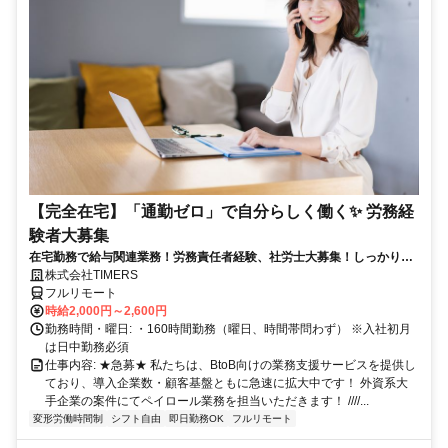
【完全在宅】「通勤ゼロ」で自分らしく働く✨ 労務経
験者大募集
在宅勤務で給与関連業務！労務責任者経験、社労士大募集！しっかり稼
ぎたい方、注目！
株式会社TIMERS
フルリモート
時給2,000円～2,600円
勤務時間・曜日: ・160時間勤務（曜日、時間帯問わず） ※入社初月
は日中勤務必須
仕事内容: ★急募★ 私たちは、BtoB向けの業務支援サービスを提供し
ており、導入企業数・顧客基盤ともに急速に拡大中です！ 外資系大
手企業の案件にてペイロール業務を担当いただきます！ ////...
変形労働時間制
シフト自由
即日勤務OK
フルリモート