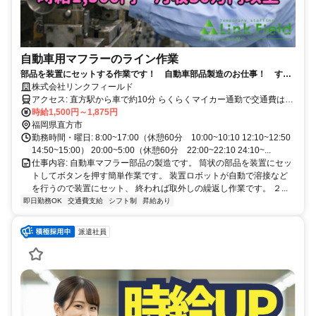
自動車用マフラーのライン作業
部品を装置にセットする作業です！ 自動車部品製造のお仕事！ すぐ
に見学できます！
株式会社リンクフィールド
アクセス: 直方駅から車で約10分 らくらくマイカー通勤で交通費は
1km辺り16円の実費支給
時給1,500円～1,875円
福岡県直方市
勤務時間・曜日: 8:00~17:00（休憩60分 10:00~10:10 12:10~12:50
14:50~15:00） 20:00~5:00（休憩60分 22:00~22:10 24:10~...
仕事内容: 自動車マフラー部品の製造です。 筒状の部品を装置にセッ
トしてボタンを押す簡単作業です。 装置ロボットが自動で溶接など
を行うので装置にセット、 終われば取外しの繰返し作業です。 ２...
即日勤務OK
交通費支給
シフト制
昇給あり
派遣社員