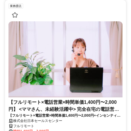
業務委託
【フルリモート×電話営業×時間単価1,400円〜2,000
円】 <ママさん、未経験活躍中> 完全在宅の電話営業
【フルリモート×電話営業×時間単価1,400円〜2,000円+インセンティブ
で家庭と仕事の両立を実現
あり】 ＜ママさん、未経験活躍中＞ 完全在宅の電話営業で家庭と仕事の
株式会社日本セールスセンター
両立を実現
フルリモート