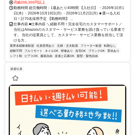
月給206,300円以上
勤務時間 総労働時間：1週あたり40時間 【入社日】 ・2026年10月1
日(木) ・2026年10月19日(月) ・2026年11月2日(月) ★選べる入社
日！計70名採用予定 【勤務時間】 ...
仕事内容 ■仕事内容 ＼経験不問！完全在宅のカスタマーサポート／
当社はAmazonのカスタマー・サービス業務を請け負っている業者で
す。 当社の従業員として、カスタマー・サービス業務を担当して頂
ける方...
業界未経験者歓迎
社員登用あり
主婦・主夫歓迎
フリーター歓迎
転勤なし
経験不問
フルリモート
ネイルOK
研修あり
在宅OK
ブランクOK
育休あり
シフト制
ピアスOK
服装自由
友達と応募OK
髪型・髪色自由
派遣社員