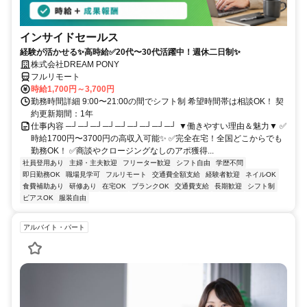
インサイドセールス
経験が活かせる✨高時給✅20代〜30代活躍中！週休二日制✨
株式会社DREAM PONY
フルリモート
時給1,700円～3,700円
勤務時間詳細 9:00〜21:00の間でシフト制 希望時間帯は相談OK！ 契
約更新期間：1年
仕事内容 ─┘─┘─┘─┘─┘─┘─┘─┘─┘ ▼働きやすい理由＆魅力▼ ✅
時給1700円〜3700円の高収入可能✨ ✅完全在宅！全国どこからでも
勤務OK！ ✅商談やクロージングなしのアポ獲得...
社員登用あり
主婦・主夫歓迎
フリーター歓迎
シフト自由
学歴不問
即日勤務OK
職場見学可
フルリモート
交通費全額支給
経験者歓迎
ネイルOK
食費補助あり
研修あり
在宅OK
ブランクOK
交通費支給
長期歓迎
シフト制
ピアスOK
服装自由
アルバイト・パート