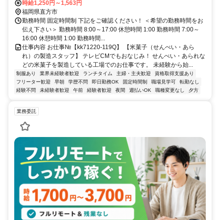
宗像市・直方市・鞍手郡・飯塚市・中間市・田川市から通勤してる方
時給1,250円～1,563円
多数いらっしゃいます♪ 無料の駐車場・無料の駐輪場を完備。 車での
福岡県直方市
通勤をご希望の方バイク・自転車通勤をご希望の方もちろん歓迎で
勤務時間 固定時間制 下記をご確認ください！ ＜希望の勤務時間をお
す。
伝え下さい＞ 勤務時間 8:00～17:00 休憩時間 1:00 勤務時間 7:00～
16:00 休憩時間 1:00 勤務時間...
仕事内容 お仕事№【kk71220-119Q】 【米菓子（せんべい・あら
れ）の製造スタッフ】 テレビCMでもおなじみ！ せんべい・あられな
どの米菓子を製造している工場でのお仕事です。 未経験から始...
制服あり
業界未経験者歓迎
ランチタイム
主婦・主夫歓迎
資格取得支援あり
フリーター歓迎
早朝
学歴不問
即日勤務OK
固定時間制
職場見学可
転勤なし
経験不問
未経験者歓迎
午前
経験者歓迎
夜間
週払いOK
職種変更なし
夕方
業務委託