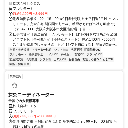
株式会社セグロス
フルリモート
時給1,400円～3,000円
勤務時間詳細 9：00～18：00 ★1日5時間以上 ★平日週3日以上 フル
リモート、完全在宅 関西圏の方のみ、希望があれば出社も可能です
（〒542-0081 大阪府大阪市中央区南船場1丁目16-1...
仕事内容 ✅【完全在宅・フルリモート】 自宅や好きな場所から全国
どこでもお仕事可能✨ ✅【高時給スタート】 時給1400円〜3000円！
スキルや成果でしっかり還元✨ ✅【シフト自由度◎】 平日週3日〜...
主婦・主夫歓迎
フリーター歓迎
シフト自由
学歴不問
即日勤務OK
フルリモート
経験者歓迎
ネイルOK
研修あり
在宅OK
ブランクOK
交通費支給
長期歓迎
シフト制
ピアスOK
服装自由
友達と応募OK
ひげOK
髪型・髪色自由
業務委託
探究コーディネーター
全国での大規模募集！
株式会社ミエタ
フルリモート
月給200,000円～500,000円
勤務時間詳細 ※対応案件による 基本的には 9：00～18：00 目安 ※
週2～5日程度の出勤