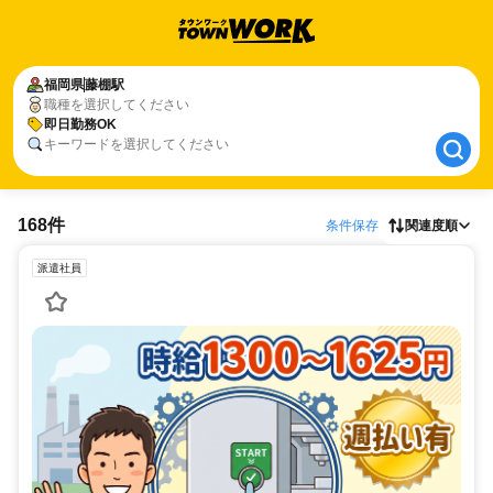
福岡県
福岡県
藤棚駅
藤棚駅
職種を選択してください
即日勤務OK
即日勤務OK
キーワードを選択してください
168件
条件保存
関連度順
派遣社員