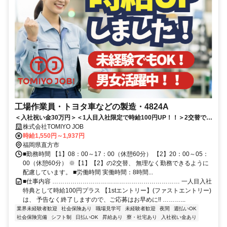
工場作業員・トヨタ車などの製造・4824A
＜入社祝い金30万円＞＜1人目入社限定で時給100円UP！！＞2交替で稼
げる✨うれしいワンルーム寮完備！全国どこからでも応募OK！
株式会社TOMIYO JOB
時給1,550円～1,937円
福岡県直方市
■勤務時間 【1】08：00～17：00（休憩60分） 【2】20：00～05：
00（休憩60分） ※【1】【2】の2交替、 無理なく勤務できるように
配慮しています。 ■労働時間 実働時間：8時間...
■仕事内容 ……………………………………………………… 一人目入社
特典として時給100円プラス 【1stエントリー】(ファストエントリー)
は、 予告なく終了しますので、ご応募はお早めに!! ………...
業界未経験者歓迎
社会保険あり
職場見学可
未経験者歓迎
夜間
週払いOK
社会保険完備
シフト制
日払いOK
昇給あり
寮・社宅あり
入社祝い金あり