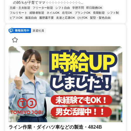
の95％が子育てママ ༶ ༶ ༶ ༶ ༶ ༶ ༶ ༶ ༶ ༶ ༶ ༶...
主婦・主夫歓迎
フリーター歓迎
シフト自由
学歴不問
即日勤務OK
フルリモート
経験者歓迎
ネイルOK
在宅OK
ブランクOK
長期歓迎
シフト制
ピアスOK
服装自由
履歴書不要
友達と応募OK
ひげOK
髪型・髪色自由
派遣社員
ライン作業・ダイハツ車などの製造・4824B