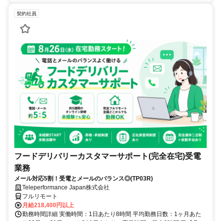
契約社員
フードデリバリーカスタマーサポート(完全在宅)受電
業務
メール対応5割！受電とメールのバランス◎(TP03R)
Teleperformance Japan株式会社
フルリモート
月給218,400円以上
勤務時間詳細 実働時間：1日あたり8時間 平均勤務日数：1ヶ月あた