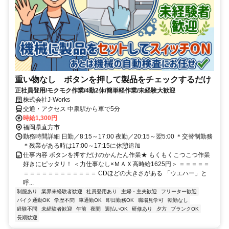
重い物なし ボタンを押して製品をチェックするだけ
正社員登用/モクモク作業/4勤2休/簡単軽作業/未経験大歓迎
株式会社J-Works
交通・アクセス 中泉駅から車で5分
時給1,300円
福岡県直方市
勤務時間詳細 日勤／8:15～17:00 夜勤／20:15～翌5:00 ＊交替制勤務
＊残業がある時は17:00～17:15に休憩追加
仕事内容 ボタンを押すだけのかんたん作業★ もくもくこつこつ作業
好きにピッタリ！ ＜力仕事なし×ＭＡＸ高時給1625円＞ ＝＝＝＝＝
＝＝＝＝＝＝＝＝＝＝＝＝ CDほどの大きさがある 「ウエハー」と
呼...
制服あり
業界未経験者歓迎
社員登用あり
主婦・主夫歓迎
フリーター歓迎
バイク通勤OK
学歴不問
車通勤OK
即日勤務OK
職場見学可
転勤なし
経験不問
未経験者歓迎
午前
夜間
週払いOK
研修あり
夕方
ブランクOK
長期歓迎