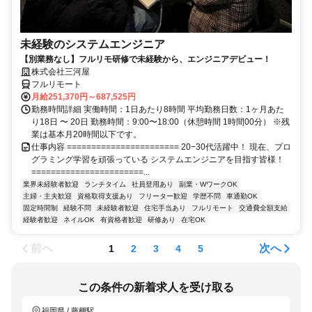
未経験のシステムエンジニア
【別業務なし】フルリモ研修で未経験から、エンジニアデビュー！
株式会社三河屋
フルリモート
月給251,370円～687,525円
勤務時間詳細 実働時間：1日あたり8時間 平均勤務日数：1ヶ月あた
り18日 〜 20日 勤務時間：9:00〜18:00（休憩時間 1時間00分） ※残
業は基本月20時間以下です。
仕事内容 ======================= 20−30代活躍中！ 現在、プロ
グラミング学習を頑張っている システムエンジニアを目指す皆様！
=======================...
業界未経験者歓迎
ランチタイム
社員登用あり
副業・WワークOK
主婦・主夫歓迎
資格取得支援あり
フリーター歓迎
学歴不問
車通勤OK
固定時間制
経験不問
未経験者歓迎
住宅手当あり
フルリモート
交通費全額支給
経験者歓迎
ネイルOK
有資格者歓迎
研修あり
在宅OK
前へ
次へ
1
2
3
4
5
この条件の新着求人を受け取る
福岡県 / 藤棚駅