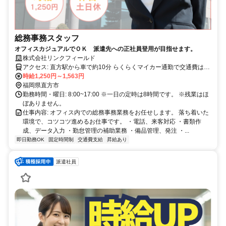
総務事務スタッフ
オフィスカジュアルでＯＫ 派遣先への正社員登用が目指せます。
株式会社リンクフィールド
アクセス: 直方駅から車で約10分 らくらくマイカー通勤で交通費は
1km辺り16円の実費支給
時給1,250円～1,563円
福岡県直方市
勤務時間・曜日: 8:00~17:00 ※一日の定時は8時間です。 ※残業はほ
ぼありません。
仕事内容: オフィス内での総務事務業務をお任せします。 落ち着いた
環境で、コツコツ進めるお仕事です。 ・電話、来客対応 ・書類作
成、データ入力 ・勤怠管理の補助業務 ・備品管理、発注 ・...
即日勤務OK
固定時間制
交通費支給
昇給あり
派遣社員