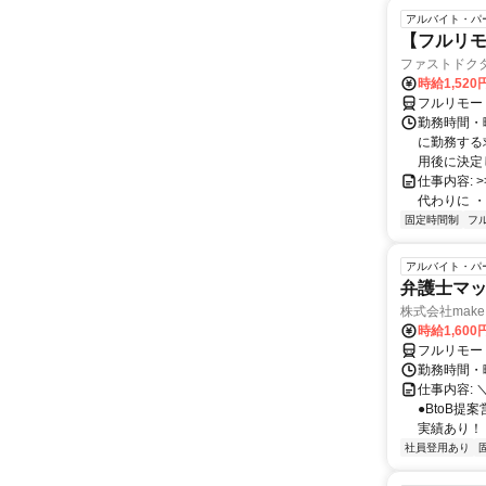
アルバイト・パ
【フルリモ
ファストドク
時給1,52
フルリモー
勤務時間・
に勤務する
用後に決定し
仕事内容: >>
代わりに ・
固定時間制
フ
アルバイト・パ
弁護士マッ
株式会社make 
時給1,60
フルリモー
勤務時間・曜
仕事内容: 
●BtoB
実績あり！ ◇
社員登用あり