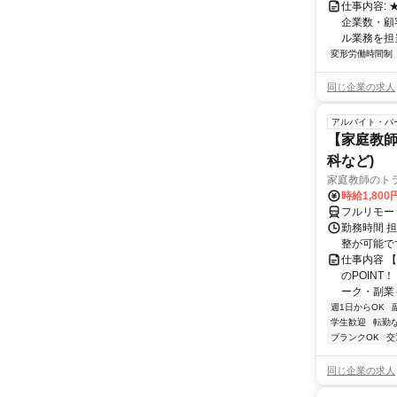
仕事内容:
企業数・顧
ル業務を担当い
変形労働時間制
同じ企業の求人
アルバイト・パ
【家庭教師
科など)
家庭教師のト
時給1,800
フルリモー
勤務時間 
整が可能で
仕事内容 
のPOINT
ーク・副業も
週1日からOK
学生歓迎
転勤
ブランクOK
交
同じ企業の求人