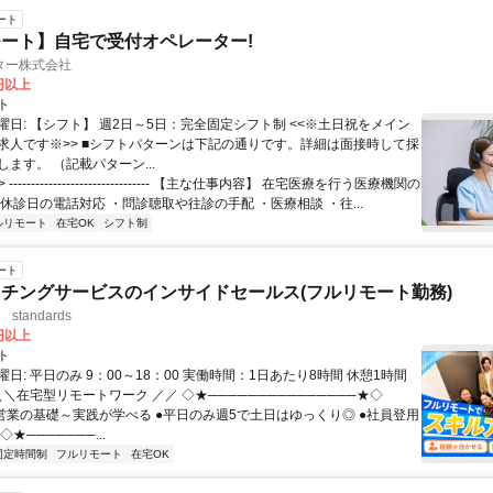
ート
ート】自宅で受付オペレーター!
ター株式会社
0円以上
ト
曜日: 【シフト】 週2日～5日：完全固定シフト制 <<※土日祝をメイン
求人です※>> ■シフトパターンは下記の通りです。詳細は面接時して採
ます。 （記載パターン...
 -------------------------------- 【主な仕事内容】 在宅医療を行う医療機関の
休診日の電話対応 ・問診聴取や往診の手配 ・医療相談 ・往...
ルリモート
在宅OK
シフト制
ート
チングサービスのインサイドセールス(フルリモート勤務)
standards
0円以上
ト
日: 平日のみ 9：00～18：00 実働時間：1日あたり8時間 休憩1時間
＼＼在宅型リモートワーク ／／ ◇★───────────────★◇
提案営業の基礎～実践が学べる ●平日のみ週5で土日はゆっくり◎ ●社員登用
★───────...
固定時間制
フルリモート
在宅OK