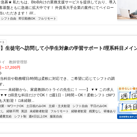
 ★急募★ 私たちは、BtoB向けの業務支援サービスを提供しており、導入
客基盤ともに急速に拡大中です！ 外資系大手企業の案件にてペイロー
ただきます！ ////...
シフト自由
即日勤務OK
フルリモート
ート
】生徒宅へ訪問して小学生対象の学習サポート/理系科目メイン
ライ 教師管理部
円～17,200円
ト
担当科目や勤務曜日/時間は柔軟に対応でき、ご希望に応じてシフトの調
す。
【―― 未経験から、家庭教師のトライの先生に！ ――】 ▼▼ この求人
！ ▼▼ □得意な科目だけでOK！ □週1日・1時間～OK！柔軟シフト □Wワ
大歓迎！ □未経験...
副業・WワークOK
土日祝のみOK
主婦・主夫歓迎
シフト自由
平日のみOK
なし
経験不問
英語
未経験者歓迎
フルリモート
経験者歓迎
残業なし
研修あり
通費支給
シフト制
週4日以上OK
服装自由