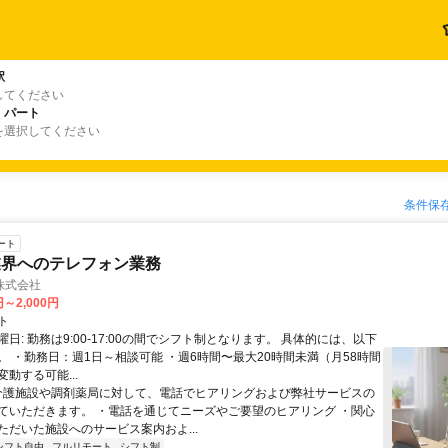
駅
してください
・パート
を選択してください
条件保
ート
業界へのテレフォン業務
株式会社
円～2,000円
ト
日: 勤務は9:00-17:00の間でシフト制となります。 具体的には、以下
。 ・勤務日：週1日～相談可能 ・週6時間〜最大20時間未満（月58時間
動する可能...
 介護施設や調剤薬局に対して、電話でヒアリングおよび弊社サービスの
ていただきます。 ・電話を通じてニーズやご要望のヒアリング ・関心
ただいた施設へのサービス案内およ...
シフト自由
フルリモート
シフト制