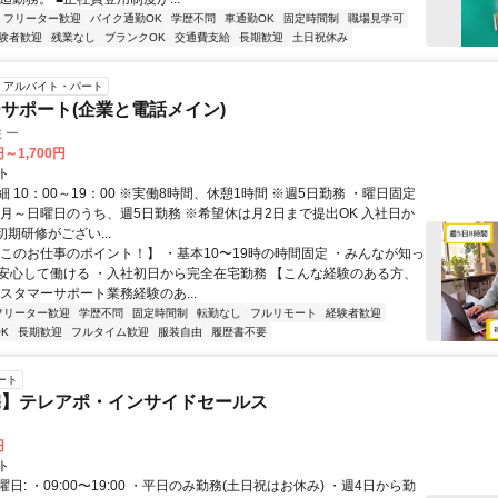
フリーター歓迎
バイク通勤OK
学歴不問
車通勤OK
固定時間制
職場見学可
験者歓迎
残業なし
ブランクOK
交通費支給
長期歓迎
土日祝休み
アルバイト・パート
サポート(企業と電話メイン)
ミー
円～1,700円
ト
 10：00～19：00 ※実働8時間、休憩1時間 ※週5日勤務 ・曜日固定
※月～日曜日のうち、週5日勤務 ※希望休は月2日まで提出OK 入社日か
初期研修がござい...
【このお仕事のポイント！】 ・基本10〜19時の時間固定 ・みんなが知っ
安心して働ける ・入社初日から完全在宅勤務 【こんな経験のある方、
スタマーサポート業務経験のあ...
フリーター歓迎
学歴不問
固定時間制
転勤なし
フルリモート
経験者歓迎
K
長期歓迎
フルタイム歓迎
服装自由
履歴書不要
ート
宅】テレアポ・インサイドセールス
円
ト
日: ・09:00〜19:00 ・平日のみ勤務(土日祝はお休み) ・週4日から勤