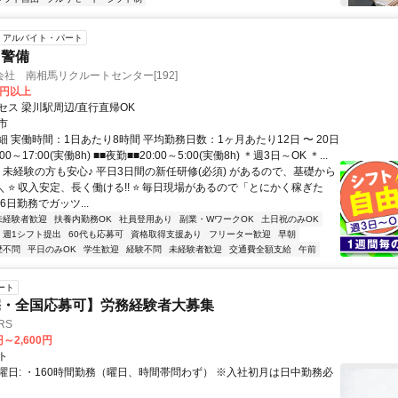
アルバイト・パート
・警備
社 南相馬リクルートセンター[192]
0円以上
セス 梁川駅周辺/直行直帰OK
市
 実働時間：1日あたり8時間 平均勤務日数：1ヶ月あたり12日 〜 20日
00～17:00(実働8h) ■■夜勤■■20:00～5:00(実働8h) ＊週3日～OK ＊...
 未経験の方も安心♪ 平日3日間の新任研修(必須) があるので、基礎から
 ＼ ⭐ 収入安定、長く働ける!! ⭐ 毎日現場があるので「とにかく稼ぎた
6日勤務でガッツ...
未経験者歓迎
扶養内勤務OK
社員登用あり
副業・WワークOK
土日祝のみOK
週1シフト提出
60代も応募可
資格取得支援あり
フリーター歓迎
早朝
歴不問
平日のみOK
学生歓迎
経験不問
未経験者歓迎
交通費全額支給
午前
ート
宅・全国応募可】労務経験者大募集
RS
円～2,600円
ト
曜日: ・160時間勤務（曜日、時間帯問わず） ※入社初月は日中勤務必