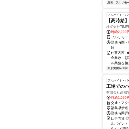
急募
フルリモ
アルバイト・パ
【高時給】
株式会社TIME
時給2,000
フルリモー
勤務時間・
須
仕事内容:
企業数・顧
ル業務を担当い
変形労働時間制
アルバイト・パ
工場でのハ
有限会社高昭
時給1,050
交通・アク
福島県伊達
勤務時間詳細
仕事内容 
ルポイント
やすい15時