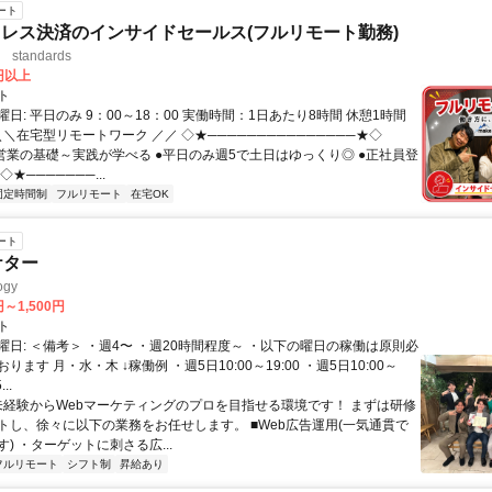
ート
レス決済のインサイドセールス(フルリモート勤務)
standards
0円以上
ト
日: 平日のみ 9：00～18：00 実働時間：1日あたり8時間 休憩1時間
＼＼在宅型リモートワーク ／／ ◇★───────────────★◇
提案営業の基礎～実践が学べる ●平日のみ週5で土日はゆっくり◎ ●正社員登
★───────...
固定時間制
フルリモート
在宅OK
ート
ケター
gy
円～1,500円
ト
曜日: ＜備考＞ ・週4〜 ・週20時間程度～ ・以下の曜日の稼働は原則必
ります 月・水・木 ↓稼働例 ・週5日10:00～19:00 ・週5日10:00～
..
 未経験からWebマーケティングのプロを目指せる環境です！ まずは研修
トし、徐々に以下の業務をお任せします。 ■Web広告運用(一気通貫で
) ・ターゲットに刺さる広...
フルリモート
シフト制
昇給あり