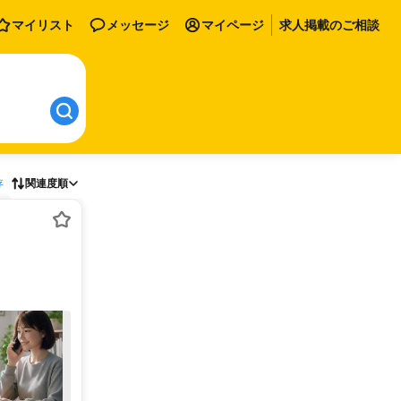
マイリスト
メッセージ
マイページ
求人掲載のご相談
存
関連度順