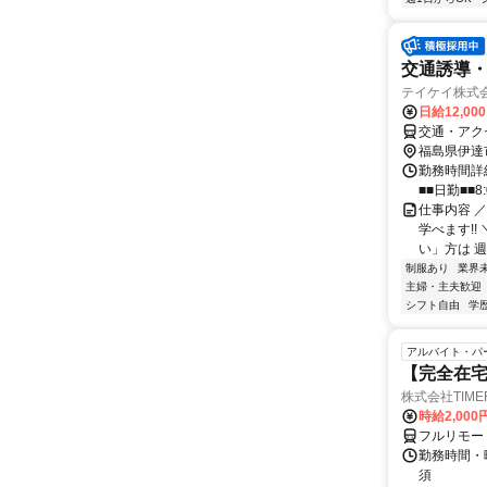
交通誘導
テイケイ株式会
日給12,00
交通・アク
福島県伊達
勤務時間詳細
■■日勤■■8:
仕事内容 ／
学べます!!
い」方は 週
制服あり
業界
主婦・主夫歓迎
シフト自由
学
アルバイト・パ
【完全在
株式会社TIME
時給2,000
フルリモー
勤務時間・
須