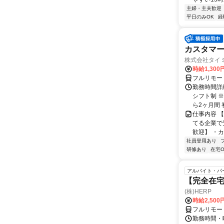
主婦・主夫歓迎
平日のみOK
経
カスタマー
株式会社タイ
時給1,300
フルリモー
勤務時間詳細
シフト制 
ら2ヶ月間 
仕事内容 
てる企業で
歓迎】 ・カ
社員登用あり
研修あり
在宅O
アルバイト・パ
【完全在
(株)HERP
時給2,500
フルリモー
勤務時間・曜