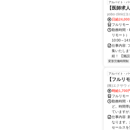
アルバイト・パ
【医師求人
yobo clini
日給24,00
フルリモー
勤務時間・曜
リモート） 
10:00～14:0
仕事内容:
集いたしま
給！ 【施設
変形労働時間制
アルバイト・パ
【フルリモ
(株)エクサウ
時給1,700
フルリモー
勤務時間・曜日
ど。時間帯
ていますが、
仕事内容:
なります。
セールスを