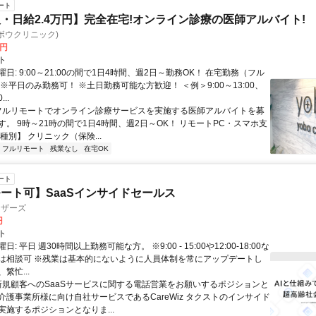
ート
・日給2.4万円】完全在宅!オンライン診療の医師アルバイト!
c(ヨボウクリニック)
0円
ト
日: 9:00～21:00の間で1日4時間、週2日～勤務OK！ 在宅勤務（フル
※平日のみ勤務可！ ※土日勤務可能な方歓迎！ ＜例＞9:00～13:00、
...
 フルリモートでオンライン診療サービスを実施する医師アルバイトを募
す。 9時～21時の間で1日4時間、週2日～OK！ リモートPC・スマホ支
種別】 クリニック（保険...
フルリモート
残業なし
在宅OK
ート
ート可】SaaSインサイドセールス
ィザーズ
円
ト
: 平日 週30時間以上勤務可能な方。 ※9:00 - 15:00や12:00-18:00な
は相談可 ※残業は基本的にないように人員体制を常にアップデートし
繁忙...
 新規顧客へのSaaSサービスに関する電話営業をお願いするポジションと
介護事業所様に向け自社サービスであるCareWiz タクストのインサイド
実施するポジションとなりま...