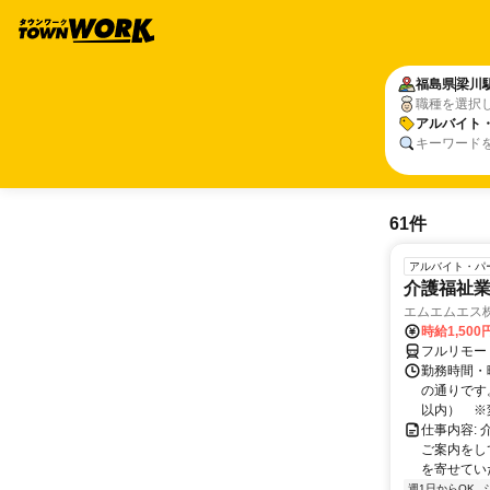
福島県
梁川
職種を選択
アルバイト
キーワード
61件
アルバイト・パ
介護福祉
エムエムエス
時給1,500
フルリモー
勤務時間・曜
の通りです
以内） ※変
仕事内容:
ご案内をし
を寄せてい
週1日からOK