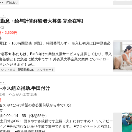
ート
昇給あり
ート
勤怠・給与計算経験者大募集 完全在宅!
RS
円～2,600円
ト
曜日: ・160時間勤務（曜日、時間帯問わず） ※入社初月は日中勤務必
 ★急募★ 私たちは、BtoB向けの業務支援サービスを提供しており、導入
客基盤ともに急速に拡大中です！ 外資系大手企業の案件にてペイロー
ただきます！ ////...
シフト自由
即日勤務OK
フルリモート
ート
-ネス組立補助.半田付け
電機 やながわ工業団地
円
セス やながわ希望の森公園前駅から車で10分
市
 9:00～14：55 （休憩55分）
◎土日休みOK！ 働きやすさ抜群です主婦（夫）におすすめ！ ＼＼アピー
／／ ■手も汚れない座り作業で集中できます。 ■プライベートと両立し
迄勤務。 ■正社員登用制度が...