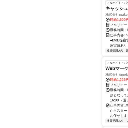
アルバイト・パ
キャッシュ
株式会社make 
時給1,60
フルリモー
勤務時間・曜
仕事内容: 
●BtoB
用実績あり ◇
社員登用あり
アルバイト・パ
Webマー
株式会社emolo
時給1,226
フルリモー
勤務時間・
須となってお
16:00 ・週5.
仕事内容:
からスター
お任せします
社員登用あり