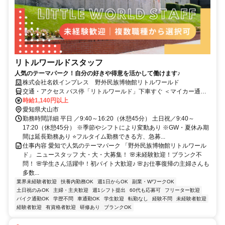
リトルワールドスタッフ
人気のテーマパーク！自分の好きや得意を活かして働けます♪
株式会社名鉄インプレス 野外民族博物館リトルワールド
交通・アクセス バス停「リトルワールド」下車すぐ ＜マイカー通勤
を推奨＞
時給1,140円以上
愛知県犬山市
勤務時間詳細 平日 ／9:40～16:20（休憩45分） 土日祝／9:40～
17:20（休憩45分） ※季節やシフトにより変動あり ※GW・夏休み期
間は延長勤務あり ⭐フルタイム勤務できる方、急募...
仕事内容 愛知で人気のテーマパーク 「野外民族博物館リトルワール
ド」 ニュースタッフ 大・大・大募集！ 🌸未経験歓迎！ブランク不
問！ 🌸学生さん活躍中！初バイト大歓迎♪ 🌸お仕事復帰の主婦さんも
多数...
業界未経験者歓迎
扶養内勤務OK
週1日からOK
副業・WワークOK
土日祝のみOK
主婦・主夫歓迎
週1シフト提出
60代も応募可
フリーター歓迎
バイク通勤OK
学歴不問
車通勤OK
学生歓迎
転勤なし
経験不問
未経験者歓迎
経験者歓迎
有資格者歓迎
研修あり
ブランクOK