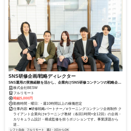
SNS研修企画/戦略ディレクター
SNS運用の実務経験を活かし、企業向けSNS研修コンテンツの戦略企
画・カリキュラム設計・監修を担う上流ポジションです。
株式会社BESW
フルリモート
時給5,000円
勤務時間・曜日: ・週10時間以上の稼働想定
仕事内容: ■研修戦略パートナー／eラーニングコンテンツ企画制作 ク
ライアント企業向けeラーニング教材（各回1時間×全12回）の企画・
カリキュラム設計・構成監修を担うポジションです。事業課題から
逆...
シフト自由
フルリモート
週2・3日からOK