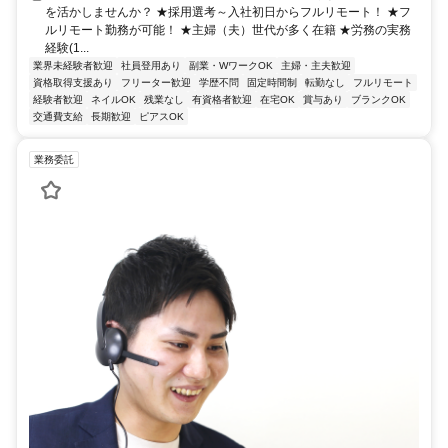
を活かしませんか？ ★採用選考～入社初日からフルリモート！ ★フ
ルリモート勤務が可能！ ★主婦（夫）世代が多く在籍 ★労務の実務
経験(1...
業界未経験者歓迎
社員登用あり
副業・WワークOK
主婦・主夫歓迎
資格取得支援あり
フリーター歓迎
学歴不問
固定時間制
転勤なし
フルリモート
経験者歓迎
ネイルOK
残業なし
有資格者歓迎
在宅OK
賞与あり
ブランクOK
交通費支給
長期歓迎
ピアスOK
業務委託