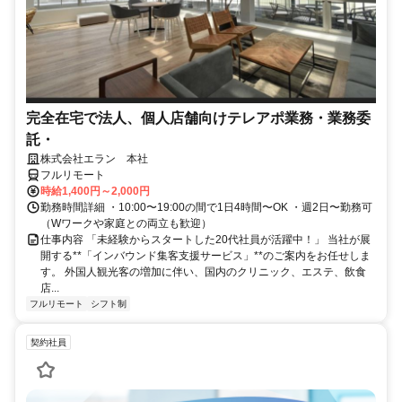
完全在宅で法人、個人店舗向けテレアポ業務・業務委
託・
株式会社エラン 本社
フルリモート
時給1,400円～2,000円
勤務時間詳細 ・10:00〜19:00の間で1日4時間〜OK ・週2日〜勤務可
（Wワークや家庭との両立も歓迎）
仕事内容 「未経験からスタートした20代社員が活躍中！」 当社が展
開する**「インバウンド集客支援サービス」**のご案内をお任せしま
す。 外国人観光客の増加に伴い、国内のクリニック、エステ、飲食
店...
フルリモート
シフト制
契約社員