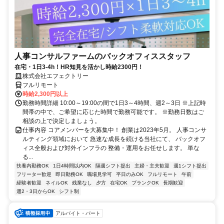
人事コンサルファームのバックオフィススタッフ
在宅・1日3-4h！HR知見を活かし時給2300円！
株式会社エフェクトリー
フルリモート
時給2,300円以上
勤務時間詳細 10:00～19:00の間で1日3～4時間、週2～3日 ※上記時
間帯の中で、ご希望に応じた時間で勤務可能です。 ※勤務日数はご
相談の上で決定しましょう。
仕事内容 コアメンバーを大募集中！ 創業は2023年5月。 人事コンサ
ルティング領域において 急速な成長を続ける当社にて、 バックオフ
ィス全般および対外インフラの 整備・運用をお任せします。 単な
る...
扶養内勤務OK
1日4時間以内OK
隔週シフト提出
主婦・主夫歓迎
週1シフト提出
フリーター歓迎
即日勤務OK
職場見学可
平日のみOK
フルリモート
午前
経験者歓迎
ネイルOK
残業なし
夕方
在宅OK
ブランクOK
長期歓迎
週2・3日からOK
シフト制
アルバイト・パート