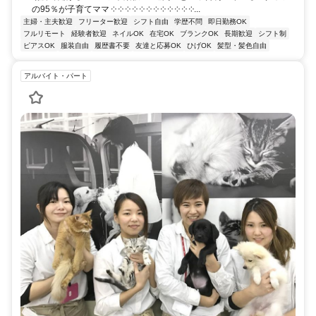
の95％が子育てママ ༶ ༶ ༶ ༶ ༶ ༶ ༶ ༶ ༶ ༶ ༶ ༶...
主婦・主夫歓迎
フリーター歓迎
シフト自由
学歴不問
即日勤務OK
フルリモート
経験者歓迎
ネイルOK
在宅OK
ブランクOK
長期歓迎
シフト制
ピアスOK
服装自由
履歴書不要
友達と応募OK
ひげOK
髪型・髪色自由
アルバイト・パート