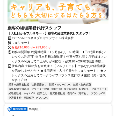
顧客の経理業務代行スタッフ
【入社日からフルリモート】顧客の経理業務代行スタッフ！
パーソルビジネスプロセスデザイン株式会社
フルリモート
月給210,000円～289,900円
勤務時間詳細 総労働時間：1ヶ月あたり160時間 ・1日8時間勤務(フ
レックス利用可) ※月末月初は繁忙期！仕事が落ち着く月半ばはフレ
ックスを利用して早上がりが可能◎ ・残業10～20時間程度 ※顧...
仕事内容 主婦の方も大歓迎！【フルリモート】であなたの経理経験
を活かしませんか？ ★採用選考～入社初日からフルリモート！ ★フ
レックスを活用してワークライフバランス抜群◎ ★主婦（夫）世代
が多く在籍...
業界未経験者歓迎
社員登用あり
副業・WワークOK
主婦・主夫歓迎
資格取得支援あり
フリーター歓迎
学歴不問
固定時間制
転勤なし
フルリモート
経験者歓迎
ネイルOK
残業なし
有資格者歓迎
在宅OK
賞与あり
ブランクOK
交通費支給
長期歓迎
ピアスOK
業務委託