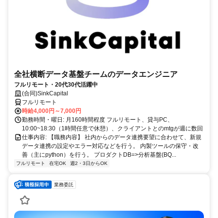
全社横断データ基盤チームのデータエンジニア
フルリモート・20代30代活躍中
(合同)SinkCapital
フルリモート
時給4,000円～7,000円
勤務時間・曜日: 月160時間程度 フルリモート、貸与PC、
10:00~18:30（1時間任意で休憩）、クライアントとのmtgが週に数回
仕事内容: 【職務内容】 社内からのデータ連携要望に合わせて、新規
データ連携の設定やエラー対応などを行う。 内製ツールの保守・改
善（主にpython）を行う。 プロダクトDB=>分析基盤(BQ...
フルリモート
在宅OK
週2・3日からOK
業務委託