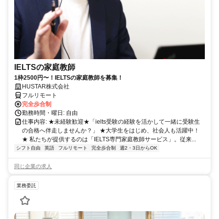
IELTSの家庭教師
1枠2500円〜！IELTSの家庭教師を募集！
HUSTAR株式会社
フルリモート
完全歩合制
勤務時間・曜日: 自由
仕事内容: ★未経験歓迎★「ielts受験の経験を活かして一緒に受験生
の合格へ伴走しませんか？」 ★大学生をはじめ、社会人も活躍中！
★ 私たちが提供するのは「IELTS専門家庭教師サービス」。従来...
シフト自由
英語
フルリモート
完全歩合制
週2・3日からOK
同じ企業の求人
業務委託