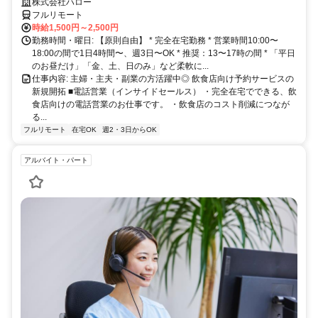
拓
株式会社ハロー
フルリモート
時給1,500円～2,500円
勤務時間・曜日: 【原則自由】 * 完全在宅勤務 * 営業時間10:00〜
18:00の間で1日4時間〜、週3日〜OK * 推奨：13〜17時の間 * 「平日
のお昼だけ」「金、土、日のみ」など柔軟に...
仕事内容: 主婦・主夫・副業の方活躍中◎ 飲食店向け予約サービスの
新規開拓 ■電話営業（インサイドセールス） ・完全在宅でできる、飲
食店向けの電話営業のお仕事です。 ・飲食店のコスト削減につなが
る...
フルリモート
在宅OK
週2・3日からOK
アルバイト・パート