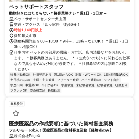
ペットサポートスタッフ
動物好きにはたまらない＊接客業務ナシ＊週1日・1日3h～
ペットサポートセンター犬山店
交通・アクセス 「四ッ家停」徒歩6分！
時給1,140円以上
愛知県犬山市
勤務時間詳細 9:00～18:00 ＊9時～、13時～などOK！ ＊週1日・1日
3h～相談OK！
仕事内容 ペットのお部屋の掃除・お世話、店内清掃などをお願いし
ます。 ＊接客業務はありません。 ＊＜生命(いのち)＞に関わるお仕事
なので真心を込めた対応が必要です。 ＊社員希望の方は別途ご相談
ください
扶養内勤務OK
社員登用あり
週1日からOK
副業・WワークOK
1日4時間以内OK
土日祝のみOK
主婦・主夫歓迎
フリーター歓迎
バイク通勤OK
シフト自由
学歴不問
車通勤OK
平日のみOK
学生歓迎
未経験者歓迎
経験者歓迎
研修あり
ブランクOK
交通費支給
長期歓迎
業務委託
医療医薬品の作成要領に基づいた資材審査業務
フルリモート求人！医療医薬品の資材審査業務【経験者のみ】
株式会社EdgeX