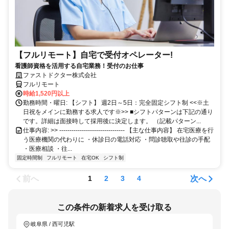
【フルリモート】自宅で受付オペレーター!
看護師資格を活用する自宅業務！受付のお仕事
ファストドクター株式会社
フルリモート
時給1,520円以上
勤務時間・曜日: 【シフト】 週2日～5日：完全固定シフト制 <<※土
日祝をメインに勤務する求人です※>> ■シフトパターンは下記の通り
です。詳細は面接時して採用後に決定します。 （記載パターン...
仕事内容: >> -------------------------------- 【主な仕事内容】 在宅医療を行
う医療機関の代わりに ・休診日の電話対応 ・問診聴取や往診の手配
・医療相談 ・往...
固定時間制
フルリモート
在宅OK
シフト制
前へ
次へ
1
2
3
4
この条件の新着求人を受け取る
岐阜県 / 西可児駅