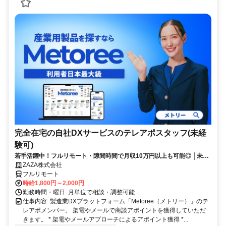
完全在宅の自社DXサービスのテレアポスタッフ(未経
験可)
若手活躍中！フルリモート・隙間時間で月収10万円以上も可能◎ │未経
験からインサイドセールスに挑戦
ZAZA株式会社
フルリモート
時給1,800円～2,000円
勤務時間・曜日: 月単位で相談・調整可能
仕事内容: 製造業DXプラットフォーム「Metoree（メトリー）」のテ
レアポメンバー。 架電やメールで商談アポイントを獲得していただ
きます。 * 架電やメールアプローチによるアポイント獲得 *...