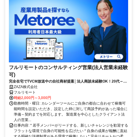
フルリモートのコンサルティング営業(法人営業未経験
可)
完全在宅でTVCM放送中の自社商材提案│法人商談未経験OK！20代～活
躍中◎顧客課題を解決する提案経験が積める環境
ZAZA株式会社
フルリモート
時給2,000円～3,000円
勤務時間・曜日: カレンダーツールにご自身の都合に合わせて稼働可
能時間を設定いただき、設定した枠に対して商談予約があった場合に
準備～契約までを対応します。 製造業を中心としたクライアント法
人の営業...
仕事内容: * 若手メンバーがリードする、新しいチャレンジを歓迎する
フラットな環境で自身の可能性を広げたい * 自身の成果が報酬に直結
する明確な評価制度がある環境で稼働したい * 完全リモートかつ柔...