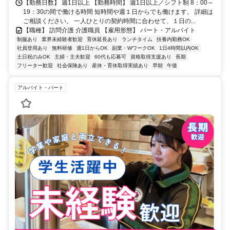
【勤務日数】 週1日以上 【勤務時間】 週1日以上／シフト制 8：00～
19：30の間で働ける時間 短時間や週１日からでも働けます。 詳細は
ご相談ください。 一人ひとりの契約時間に合わせて、１日の...
【職種】 訪問介護 介護職員 【雇用形態】 パート・アルバイト
制服あり
業界未経験者歓迎
育休延長あり
ランチタイム
扶養内勤務OK
社員登用あり
無料研修
週1日からOK
副業・WワークOK
1日4時間以内OK
土日祝のみOK
主婦・主夫歓迎
60代も応募可
資格取得支援あり
長期
フリーター歓迎
社会保険あり
産休・育休取得実績あり
早朝
午後
アルバイト・パート