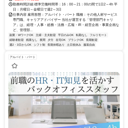
勤務時間詳細 標準労働時間帯：16：00～21：00の間で1日2～4h 平
日：月曜日～金曜日で週2～3日
仕事内容 雇用形態：アルバイト・パート 職種：その他人材サービス
専門職、キャリアアドバイザー 当社が運営する「管理部門キャリ
ア」は、経理・人事・総務・法務・広報・IR・経営企画・事業企画な
ど、管理部...
副業・WワークOK
主婦・主夫歓迎
平日のみOK
転勤なし
フルリモート
経験者歓迎
残業なし
夜間
夕方
在宅OK
ブランクOK
長期歓迎
週2・3日からOK
シフト制
長期休暇あり
土日祝休み
服装自由
アルバイト・パート