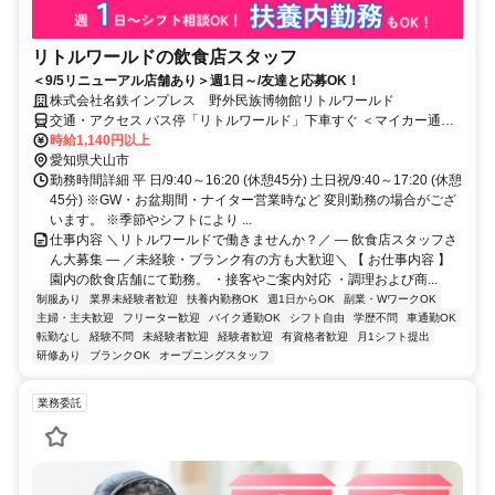
リトルワールドの飲食店スタッフ
＜9/5リニューアル店舗あり＞週1日～/友達と応募OK！
株式会社名鉄インプレス 野外民族博物館リトルワールド
交通・アクセス バス停「リトルワールド」下車すぐ ＜マイカー通勤
を推奨＞
時給1,140円以上
愛知県犬山市
勤務時間詳細 平 日/9:40～16:20 (休憩45分) 土日祝/9:40～17:20 (休憩
45分) ※GW・お盆期間・ナイター営業時など 変則勤務の場合がござ
います。 ※季節やシフトにより ...
仕事内容 ＼リトルワールドで働きませんか？／ ― 飲食店スタッフさ
ん大募集 ― ／未経験・ブランク有の方も大歓迎＼ 【 お仕事内容 】
園内の飲食店舗にて勤務。 ・接客やご案内対応 ・調理および商...
制服あり
業界未経験者歓迎
扶養内勤務OK
週1日からOK
副業・WワークOK
主婦・主夫歓迎
フリーター歓迎
バイク通勤OK
シフト自由
学歴不問
車通勤OK
転勤なし
経験不問
未経験者歓迎
経験者歓迎
有資格者歓迎
月1シフト提出
研修あり
ブランクOK
オープニングスタッフ
業務委託