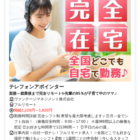
テレフォンアポインター
面接～就業後まで完全リモート✨先輩の95％が子育て中のママ♫
ヴァンテージマネジメント株式会社
フルリモート
時給1,226円～1,920円
勤務時間詳細 完全シフト制 希望を最大限考慮します♫ ⏰月～金でシ
フト自由！ （稼働目安時間： 9:00～17:00 ） ※週9時間以上の稼働を
想定 ⏰お好きな時間帯で1日3時間～！ ⏰平日のみの週...
仕事内容 ✨出社一切ナシ！フルリモート求人！ ✨全国どこでも好きな
場所で働ける♫ ✨シフト柔軟！1週間ごとの申告制 ✨今いるスタッフ