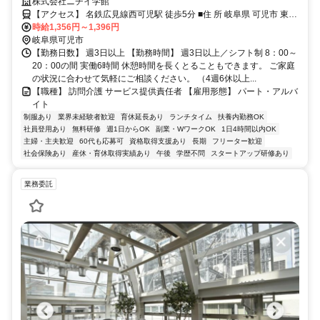
株式会社ニチイ学館
【アクセス】 名鉄広見線西可児駅 徒歩5分 ■住 所 岐阜県 可児市 東帷
時給1,356円～1,396円
子260-1Lien東帷子202号室 ■アクセス 名鉄広見線西可児駅 徒歩5分
岐阜県可児市
【勤務日数】 週3日以上 【勤務時間】 週3日以上／シフト制 8：00～
20：00の間 実働6時間 休憩時間を長くとることもできます。 ご家庭
の状況に合わせて気軽にご相談ください。 （4週6休以上...
【職種】 訪問介護 サービス提供責任者 【雇用形態】 パート・アルバ
イト
制服あり
業界未経験者歓迎
育休延長あり
ランチタイム
扶養内勤務OK
社員登用あり
無料研修
週1日からOK
副業・WワークOK
1日4時間以内OK
主婦・主夫歓迎
60代も応募可
資格取得支援あり
長期
フリーター歓迎
社会保険あり
産休・育休取得実績あり
午後
学歴不問
スタートアップ研修あり
業務委託