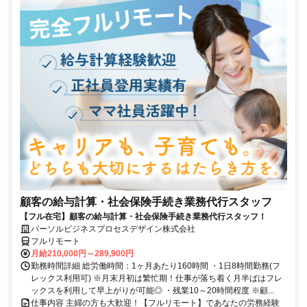
顧客の給与計算・社会保険手続き業務代行スタッフ
【フル在宅】顧客の給与計算・社会保険手続き業務代行スタッフ！
パーソルビジネスプロセスデザイン株式会社
フルリモート
月給210,000円～289,900円
勤務時間詳細 総労働時間：1ヶ月あたり160時間 ・1日8時間勤務(フ
レックス利用可) ※月末月初は繁忙期！仕事が落ち着く月半ばはフレ
ックスを利用して早上がりが可能◎ ・残業10～20時間程度 ※顧...
仕事内容 主婦の方も大歓迎！【フルリモート】であなたの労務経験