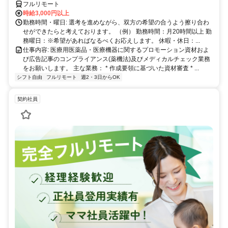
フルリモート
時給3,000円以上
勤務時間・曜日: 選考を進めながら、双方の希望の合うよう擦り合わ
せができたらと考えております。 （例） 勤務時間：月20時間以上 勤
務曜日：※希望があればなるべくお応えします。 休暇・休日：...
仕事内容: 医療用医薬品・医療機器に関するプロモーション資材およ
び広告記事のコンプライアンス(薬機法)及びメディカルチェック業務
をお願いします。 主な業務： * 作成要領に基づいた資材審査 * ...
シフト自由
フルリモート
週2・3日からOK
契約社員