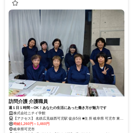
訪問介護 介護職員
週１日１時間～OK！あなたの生活にあった働き方が魅力です
株式会社ニチイ学館
【アクセス】 名鉄広見線西可児駅 徒歩5分 ■住 所 岐阜県 可児市 東帷
時給1,260円～1,460円
子260-1Lien東帷子202号室 ■アクセス 名鉄広見線西可児駅 徒歩5分
岐阜県可児市