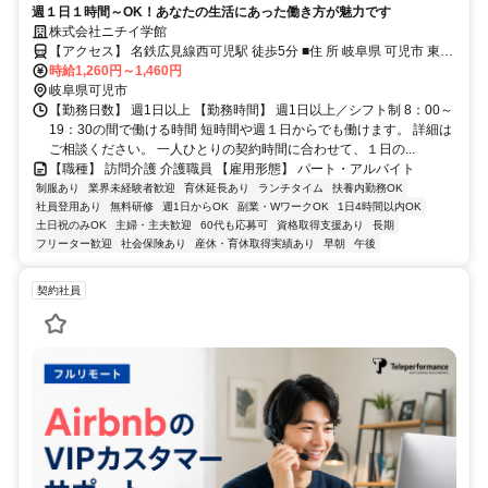
週１日１時間～OK！あなたの生活にあった働き方が魅力です
株式会社ニチイ学館
【アクセス】 名鉄広見線西可児駅 徒歩5分 ■住 所 岐阜県 可児市 東帷
時給1,260円～1,460円
子260-1Lien東帷子202号室 ■アクセス 名鉄広見線西可児駅 徒歩5分
岐阜県可児市
【勤務日数】 週1日以上 【勤務時間】 週1日以上／シフト制 8：00～
19：30の間で働ける時間 短時間や週１日からでも働けます。 詳細は
ご相談ください。 一人ひとりの契約時間に合わせて、１日の...
【職種】 訪問介護 介護職員 【雇用形態】 パート・アルバイト
制服あり
業界未経験者歓迎
育休延長あり
ランチタイム
扶養内勤務OK
社員登用あり
無料研修
週1日からOK
副業・WワークOK
1日4時間以内OK
土日祝のみOK
主婦・主夫歓迎
60代も応募可
資格取得支援あり
長期
フリーター歓迎
社会保険あり
産休・育休取得実績あり
早朝
午後
契約社員