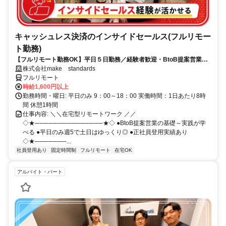
キャッシュレス決済のインサイドセールス(フルリモー
ト勤務)
【フルリモート勤務OK】平日５日勤務／経験者歓迎・BtoB提案営業で
スキルアップ
株式会社make standards
フルリモート
時給1,600円以上
勤務時間・曜日: 平日のみ 9：00～18：00 実働時間：1日あたり8時
間 休憩1時間
仕事内容: ＼＼在宅型リモートワーク ／／
◇★───────────────★◇ ●BtoB提案営業の基礎～実践が学
べる ●平日のみ週5で土日はゆっくり◎ ●正社員登用実績あり
◇★───────...
社員登用あり
固定時間制
フルリモート
在宅OK
アルバイト・パート