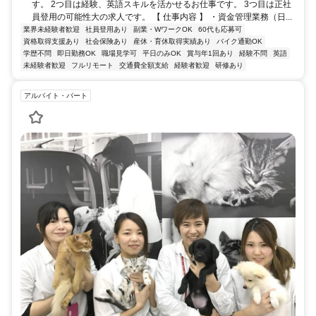
す。 2つ目は経験、英語スキルを活かせるお仕事です。 3つ目は正社
員登用の可能性大の求人です。 【 仕事内容 】 ・資金管理業務（日...
業界未経験者歓迎
社員登用あり
副業・WワークOK
60代も応募可
資格取得支援あり
社会保険あり
産休・育休取得実績あり
バイク通勤OK
学歴不問
即日勤務OK
職場見学可
平日のみOK
賞与年1回あり
経験不問
英語
未経験者歓迎
フルリモート
交通費全額支給
経験者歓迎
研修あり
アルバイト・パート