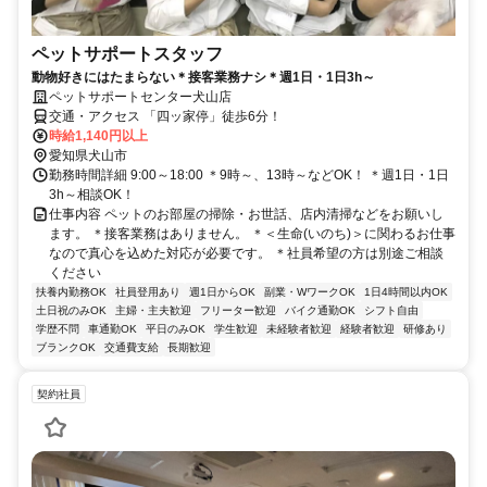
ペットサポートスタッフ
動物好きにはたまらない＊接客業務ナシ＊週1日・1日3h～
ペットサポートセンター犬山店
交通・アクセス 「四ッ家停」徒歩6分！
時給1,140円以上
愛知県犬山市
勤務時間詳細 9:00～18:00 ＊9時～、13時～などOK！ ＊週1日・1日
3h～相談OK！
仕事内容 ペットのお部屋の掃除・お世話、店内清掃などをお願いし
ます。 ＊接客業務はありません。 ＊＜生命(いのち)＞に関わるお仕事
なので真心を込めた対応が必要です。 ＊社員希望の方は別途ご相談
ください
扶養内勤務OK
社員登用あり
週1日からOK
副業・WワークOK
1日4時間以内OK
土日祝のみOK
主婦・主夫歓迎
フリーター歓迎
バイク通勤OK
シフト自由
学歴不問
車通勤OK
平日のみOK
学生歓迎
未経験者歓迎
経験者歓迎
研修あり
ブランクOK
交通費支給
長期歓迎
契約社員