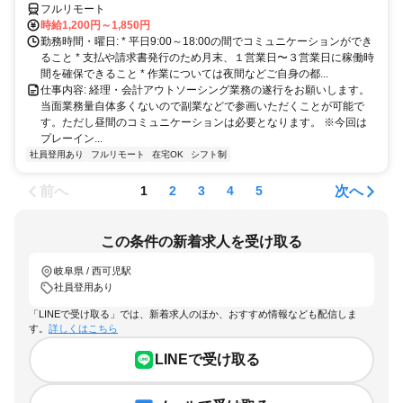
フルリモート
時給1,200円～1,850円
勤務時間・曜日: * 平日9:00～18:00の間でコミュニケーションができ
ること * 支払や請求書発行のため月末、１営業日〜３営業日に稼働時
間を確保できること * 作業については夜間などご自身の都...
仕事内容: 経理・会計アウトソーシング業務の遂行をお願いします。
当面業務量自体多くないので副業などで参画いただくことが可能で
す。ただし昼間のコミュニケーションは必要となります。 ※今回は
プレーイン...
社員登用あり
フルリモート
在宅OK
シフト制
前へ
次へ
1
2
3
4
5
この条件の新着求人を受け取る
岐阜県 / 西可児駅
社員登用あり
「LINEで受け取る」では、新着求人のほか、おすすめ情報なども配信しま
す。
詳しくはこちら
LINEで受け取る