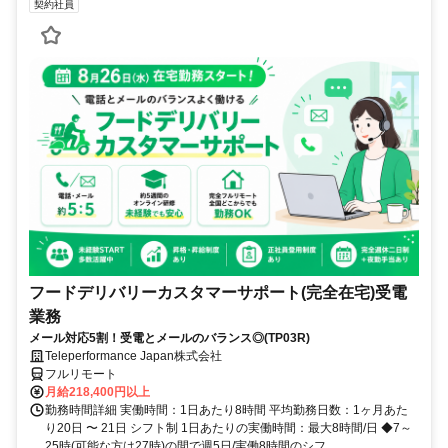
契約社員
フードデリバリーカスタマーサポート(完全在宅)受電
業務
メール対応5割！受電とメールのバランス◎(TP03R)
Teleperformance Japan株式会社
フルリモート
月給218,400円以上
勤務時間詳細 実働時間：1日あたり8時間 平均勤務日数：1ヶ月あた
り20日 〜 21日 シフト制 1日あたりの実働時間：最大8時間/日 ◆7～
25時(可能な方は27時)の間で週5日/実働8時間のシフ...