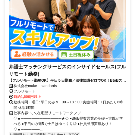
弁護士マッチングサービスのインサイドセールス(フル
リモート勤務)
【フルリモート勤務OK】平日５日勤務／法律知識ゼロでOK！BtoBスキ
ルが身につく営業職
株式会社make standards
フルリモート
時給1,600円以上
勤務時間・曜日: 平日のみ 9：00～18：00 実働時間：1日あたり8時
間 休憩1時間
仕事内容: ＼＼在宅型リモートワーク ／／
◇★───────────────★◇ ●BtoB提案営業の基礎～実践が学
べる ●平日のみ週5で土日はゆっくり◎ ●社員登用実績あり！
◇★───────...
社員登用あり
固定時間制
フルリモート
在宅OK