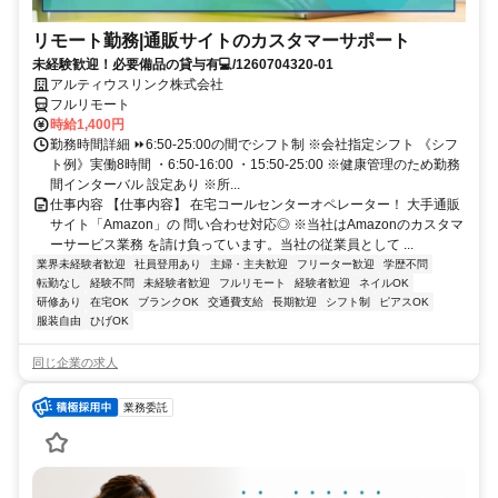
リモート勤務|通販サイトのカスタマーサポート
未経験歓迎！必要備品の貸与有💻/1260704320-01
アルティウスリンク株式会社
フルリモート
時給1,400円
勤務時間詳細 ⏩6:50-25:00の間でシフト制 ※会社指定シフト 《シフ
ト例》実働8時間 ・6:50-16:00 ・15:50-25:00 ※健康管理のため勤務
間インターバル 設定あり ※所...
仕事内容 【仕事内容】 在宅コールセンターオペレーター！ 大手通販
サイト「Amazon」の 問い合わせ対応◎ ※当社はAmazonのカスタマ
ーサービス業務 を請け負っています。当社の従業員として ...
業界未経験者歓迎
社員登用あり
主婦・主夫歓迎
フリーター歓迎
学歴不問
転勤なし
経験不問
未経験者歓迎
フルリモート
経験者歓迎
ネイルOK
研修あり
在宅OK
ブランクOK
交通費支給
長期歓迎
シフト制
ピアスOK
服装自由
ひげOK
同じ企業の求人
業務委託