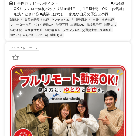
仕事内容 アピールポイント ￣￣￣￣￣￣￣￣￣￣￣￣￣￣ ■未経験
OK！ フォロー体制バッチリ◎ ■週4日～、1日5時間～OK！ お気軽に
相談ください◎ ■残業ほぼなし！ 家庭や自分の予定との両...
制服あり
業界未経験者歓迎
ランチタイム
社員登用あり
主婦・主夫歓迎
フリーター歓迎
バイク通勤OK
学歴不問
車通勤OK
職場見学可
転勤なし
経験不問
未経験者歓迎
経験者歓迎
ブランクOK
交通費支給
長期歓迎
週2・3日からOK
シフト制
社割あり
アルバイト・パート