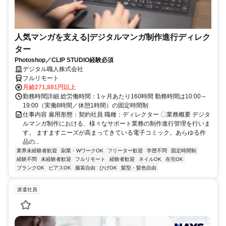
人気マンガを支える|デジタルマンガ制作進行ディレク
ター
Photoshop／CLIP STUDIO経験必須
デジタル職人株式会社
フルリモート
月給271,881円以上
勤務時間詳細 総労働時間：1ヶ月あたり160時間 勤務時間は10:00～
19:00（実働8時間／休憩1時間）の固定時間制
仕事内容 雇用形態：契約社員 職種：ディレクター 〇業務概要 デジタ
ルマンガ制作における、様々なサポート業務の制作進行管理を行いま
す。 ますますニーズが高まってきている電子コミック。あらゆる作
品の...
業界未経験者歓迎
副業・WワークOK
フリーター歓迎
学歴不問
固定時間制
経験不問
未経験者歓迎
フルリモート
経験者歓迎
ネイルOK
在宅OK
ブランクOK
ピアスOK
服装自由
ひげOK
髪型・髪色自由
派遣社員