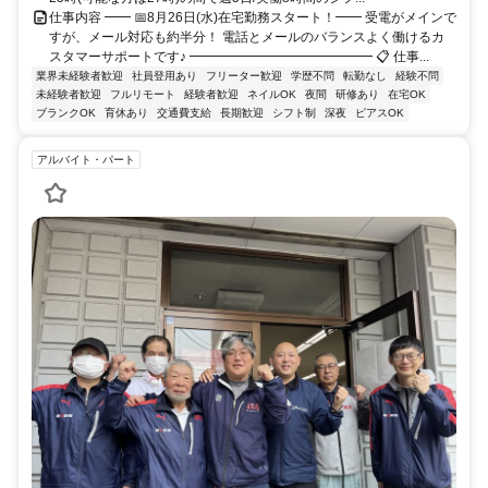
仕事内容 ━━ 📅8月26日(水)在宅勤務スタート！━━ 受電がメインで
すが、メール対応も約半分！ 電話とメールのバランスよく働けるカ
スタマーサポートです♪ ━━━━━━━━━━━━━━ 📋 仕事...
業界未経験者歓迎
社員登用あり
フリーター歓迎
学歴不問
転勤なし
経験不問
未経験者歓迎
フルリモート
経験者歓迎
ネイルOK
夜間
研修あり
在宅OK
ブランクOK
育休あり
交通費支給
長期歓迎
シフト制
深夜
ピアスOK
アルバイト・パート