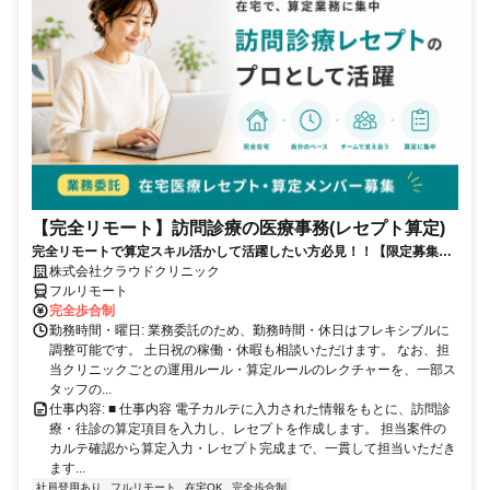
【完全リモート】訪問診療の医療事務(レセプト算定)
完全リモートで算定スキル活かして活躍したい方必見！！【限定募集】
完全リモート｜在宅医療レセプト算定（成果報酬型／業務委託）
株式会社クラウドクリニック
フルリモート
完全歩合制
勤務時間・曜日: 業務委託のため、勤務時間・休日はフレキシブルに
調整可能です。 土日祝の稼働・休暇も相談いただけます。 なお、担
当クリニックごとの運用ルール・算定ルールのレクチャーを、一部ス
タッフの...
仕事内容: ■ 仕事内容 電子カルテに入力された情報をもとに、訪問診
療・往診の算定項目を入力し、レセプトを作成します。 担当案件の
カルテ確認から算定入力・レセプト完成まで、一貫して担当いただき
ます...
社員登用あり
フルリモート
在宅OK
完全歩合制