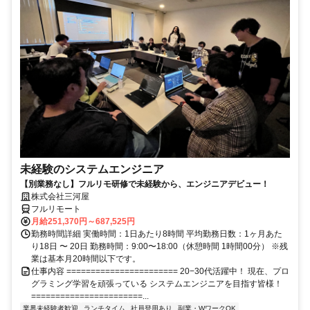
未経験のシステムエンジニア
【別業務なし】フルリモ研修で未経験から、エンジニアデビュー！
株式会社三河屋
フルリモート
月給251,370円～687,525円
勤務時間詳細 実働時間：1日あたり8時間 平均勤務日数：1ヶ月あた
り18日 〜 20日 勤務時間：9:00〜18:00（休憩時間 1時間00分） ※残
業は基本月20時間以下です。
仕事内容 ======================= 20−30代活躍中！ 現在、プロ
グラミング学習を頑張っている システムエンジニアを目指す皆様！
=======================...
業界未経験者歓迎
ランチタイム
社員登用あり
副業・WワークOK