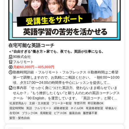
在宅可能な英語コーチ
＜“自由すぎる”働き方＞家でも、夜でも。英語が仕事になる。
90株式会社
フルリモート
月給60,000円～405,000円
勤務時間詳細 ・フルリモート・フルフレックス ※勤務時間はご希望
第一で調整しますので、お気軽にご相談ください。 ・朝6:00〜10:00
頃、夕方17:00〜24:00の時間帯を中心にレッスンを提供して...
仕事内容 「せっかく身につけた英語力、使わないまま眠らせていま
せんか？」 “もう挫折したくない”と願う人のための英語コーチングス
クール 「90 English」を運営しています。 「英語コーチ」と聞く...
社員登用あり
主婦・主夫歓迎
フリーター歓迎
学歴不問
即日勤務OK
固定時間制
英語
フルリモート
経験者歓迎
ネイルOK
有資格者歓迎
研修あり
在宅OK
ブランクOK
長期歓迎
ピアスOK
服装自由
履歴書不要
髪型・髪色自由