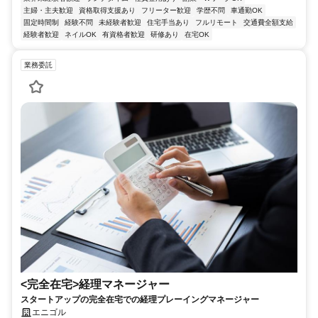
主婦・主夫歓迎
資格取得支援あり
フリーター歓迎
学歴不問
車通勤OK
固定時間制
経験不問
未経験者歓迎
住宅手当あり
フルリモート
交通費全額支給
経験者歓迎
ネイルOK
有資格者歓迎
研修あり
在宅OK
業務委託
<完全在宅>経理マネージャー
スタートアップの完全在宅での経理プレーイングマネージャー
エニゴル