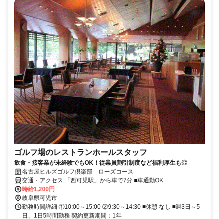
ゴルフ場のレストランホールスタッフ
飲食・接客業が未経験でもOK！従業員割引制度など福利厚生も◎
名古屋ヒルズゴルフ倶楽部 ローズコース
交通・アクセス 「西可児駅」から車で7分 ■車通勤OK
時給1,200円
岐阜県可児市
勤務時間詳細 ①10:00～15:00 ②9:30～14:30 ■休憩 なし ■週3日～5
日、1日5時間勤務 契約更新期間：1年