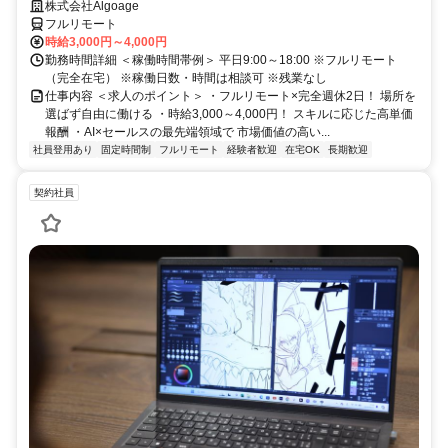
株式会社Algoage
フルリモート
時給3,000円～4,000円
勤務時間詳細 ＜稼働時間帯例＞ 平日9:00～18:00 ※フルリモート
（完全在宅） ※稼働日数・時間は相談可 ※残業なし
仕事内容 ＜求人のポイント＞ ・フルリモート×完全週休2日！ 場所を
選ばず自由に働ける ・時給3,000～4,000円！ スキルに応じた高単価
報酬 ・AI×セールスの最先端領域で 市場価値の高い...
社員登用あり
固定時間制
フルリモート
経験者歓迎
在宅OK
長期歓迎
契約社員