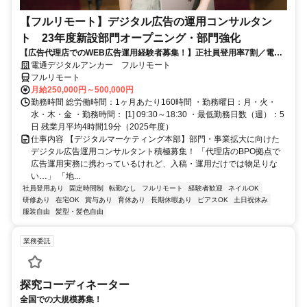
【フルリモート】デジタル広告の運用コンサルタン
ト 23年度新設部門オープニング・部門強化
【広告代理店でのWEB広告運用経験者募集！】正社員登用率7割／電通
G／全国×完全在宅／年休126日・土日祝休み／残業月平均4時間19分
電通デジタルアンカー フルリモート
フルリモート
月給250,000円～500,000円
勤務時間 総労働時間：1ヶ月あたり160時間 ・勤務曜日：月・火・
水・木・金 ・勤務時間： [1] 09:30～18:30 ・最低勤務日数（週）：5
日 残業月平均4時間19分（2025年度）
仕事内容 【デジタルマーケティング本部】部門・事業拡大に向けた
デジタル広告運用コンサルタント積極募集！ 「代理店のBPO拠点で
広告運用実務に携わっているけれど、入稿・運用だけでは物足りな
い…」 「地...
社員登用あり
固定時間制
転勤なし
フルリモート
経験者歓迎
ネイルOK
研修あり
在宅OK
賞与あり
育休あり
長期休暇あり
ピアスOK
土日祝休み
服装自由
髪型・髪色自由
業務委託
探究コーディネーター
全国での大規模募集！