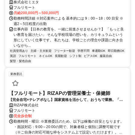
株式会社ミエタ
フルリモート
月給200,000円～500,000円
勤務時間詳細 ※対応案件による 基本的には 9：00～18：00 目安 ※
週2～5日程度の出勤
仕事内容 【日本の教育を、一緒に前進させませんか？】 「もっと良
い教育を届けたい」 そんな学校現場の想いを、カリキュラムという
形にしていく仕事です。 私たちは、学校ごとの理念や課題に向き合
いながら...
社員登用あり
主婦・主夫歓迎
フリーター歓迎
学歴不問
車通勤OK
即日勤務OK
英語
フルリモート
ネイルOK
長期歓迎
シフト制
ピアスOK
服装自由
髪型・髪色自由
業務委託
【フルリモート】RIZAPの管理栄養士・保健師
【完全在宅×テレアポなし】国家資格を活かして、おうちで業務。「も
う一つの安心」を。主婦・Wワーカー活躍中！「平日の日中だけ」「夕
RIZAP株式会社
方以降の数時間だけ」など、生活リズムに合わせた時間調整が可能で
フルリモート
す。1件ごとの成果報酬型だから、頑張った分だけ手応えのある収入
完全歩合制
に。充実のサポート体制で、安心の在宅ワークを始めませんか？
勤務時間・曜日: ※業務委託のため、以下は稼働の目安となります。
・面談対応：9:00～20:00の間で、対象者様と個別に調整可能です
（※ご自身の対応可能な枠をシステム上で設定いただけます）。 ...