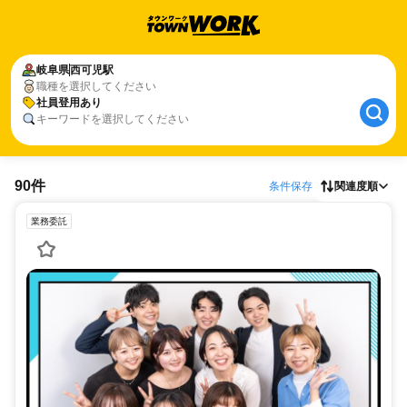
岐阜県
西可児駅
職種を選択してください
社員登用あり
キーワードを選択してください
90件
条件保存
関連度順
業務委託