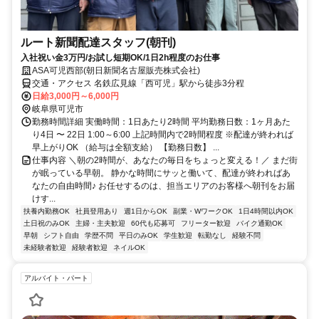
ルート新聞配達スタッフ(朝刊)
入社祝い金3万円/お試し短期OK/1日2h程度のお仕事
ASA可児西部(朝日新聞名古屋販売株式会社)
交通・アクセス 名鉄広見線「西可児」駅から徒歩3分程
日給3,000円～6,000円
岐阜県可児市
勤務時間詳細 実働時間：1日あたり2時間 平均勤務日数：1ヶ月あた
り4日 〜 22日 1:00～6:00 上記時間内で2時間程度 ※配達が終われば
早上がりOK （給与は全額支給） 【勤務日数】 ...
仕事内容 ＼朝の2時間が、あなたの毎日をちょっと変える！／ まだ街
が眠っている早朝。 静かな時間にサッと働いて、配達が終わればあ
なたの自由時間♪ お任せするのは、担当エリアのお客様へ朝刊をお届
けす...
扶養内勤務OK
社員登用あり
週1日からOK
副業・WワークOK
1日4時間以内OK
土日祝のみOK
主婦・主夫歓迎
60代も応募可
フリーター歓迎
バイク通勤OK
早朝
シフト自由
学歴不問
平日のみOK
学生歓迎
転勤なし
経験不問
未経験者歓迎
経験者歓迎
ネイルOK
アルバイト・パート