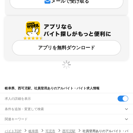
メールで受け取る
アプリを無料ダウンロード
岐阜県、西可児駅、社員登用ありのアルバイト・バイト求人情報
求人の詳細を表示
条件を追加・変更して検索
市区町村を追加・変更
関連キーワード
完全在宅ワーク 全国
シール貼り 在宅
現在地周辺
ガチャガチャ
犬カフェ
岐阜県
駅を追加・変更
バイトTOP
岐阜県
可児市
西可児駅
社員登用ありのアルバイト・バ
岐阜県
すべて