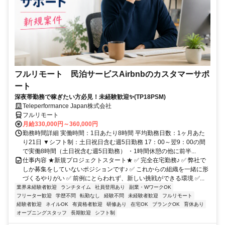
フルリモート 民泊サービスAirbnbのカスタマーサポ
ート
深夜帯勤務で稼ぎたい方必見！未経験歓迎✨(TP18PSM)
Teleperformance Japan株式会社
フルリモート
月給330,000円～360,000円
勤務時間詳細 実働時間：1日あたり8時間 平均勤務日数：1ヶ月あた
り21日 ▼シフト制：土日祝日含む週5日勤務 17：00～翌9：00の間
で実働8時間（土日祝含む週5日勤務） ・1時間休憩の他に前半...
仕事内容 ★新規プロジェクトスタート★ ✅ 完全在宅勤務♪ ✅ 弊社で
しか募集をしていないポジションです♪ ✅ これからの組織を一緒に形
づくるやりがい ✅ 前例にとらわれず、新しい挑戦ができる環境 ✅...
業界未経験者歓迎
ランチタイム
社員登用あり
副業・WワークOK
フリーター歓迎
学歴不問
転勤なし
経験不問
未経験者歓迎
フルリモート
経験者歓迎
ネイルOK
有資格者歓迎
研修あり
在宅OK
ブランクOK
育休あり
オープニングスタッフ
長期歓迎
シフト制