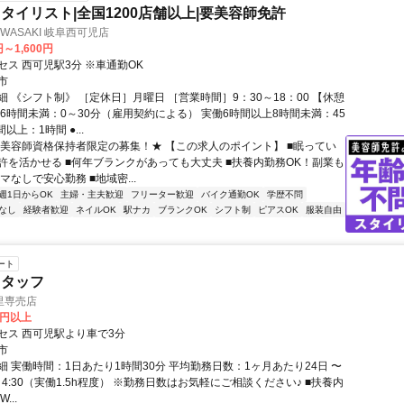
タイリスト|全国1200店舗以上|要美容師免許
N IWASAKI 岐阜西可児店
円～1,600円
セス 西可児駅3分 ※車通勤OK
市
 《シフト制》 ［定休日］月曜日 ［営業時間］9：30～18：00 【休憩
働6時間未満：0～30分（雇用契約による） 実働6時間以上8時間未満：45
以上：1時間 ●...
★美容師資格保持者限定の募集！★ 【この求人のポイント】 ■眠ってい
許を活かせる ■何年ブランクがあっても大丈夫 ■扶養内勤務OK！副業も
ルマなしで安心勤務 ■地域密...
週1日からOK
主婦・主夫歓迎
フリーター歓迎
バイク通勤OK
学歴不問
なし
経験者歓迎
ネイルOK
駅ナカ
ブランクOK
シフト制
ピアスOK
服装自由
ート
スタッフ
里専売店
0円以上
セス 西可児駅より車で3分
市
細 実働時間：1日あたり1時間30分 平均勤務日数：1ヶ月あたり24日 〜
30～4:30（実働1.5h程度） ※勤務日数はお気軽にご相談ください♪ ■扶養内
...