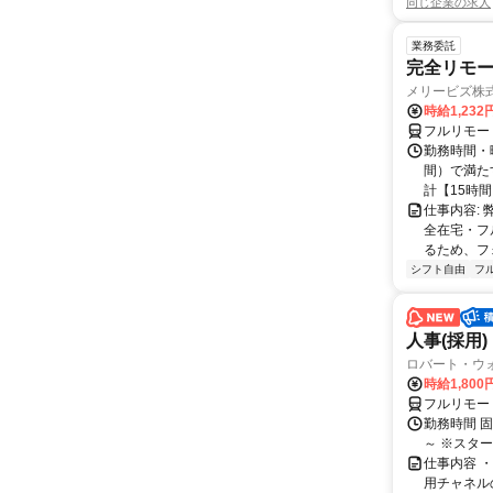
同じ企業の求人
業務委託
完全リモー
メリービズ株
時給1,23
フルリモー
勤務時間・曜
間）で満たす
計【15時間】
仕事内容:
全在宅・フ
るため、フ
シフト自由
フ
人事(採用)
ロバート・ウ
時給1,80
フルリモー
勤務時間 
～ ※スタ
仕事内容 
用チャネル