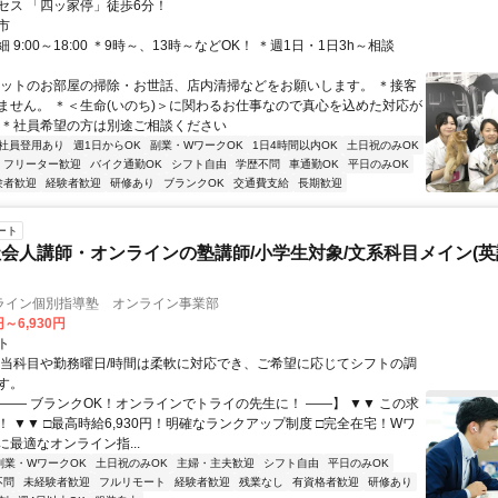
セス 「四ッ家停」徒歩6分！
市
 9:00～18:00 ＊9時～、13時～などOK！ ＊週1日・1日3h～相談
ペットのお部屋の掃除・お世話、店内清掃などをお願いします。 ＊接客
ません。 ＊＜生命(いのち)＞に関わるお仕事なので真心を込めた対応が
 ＊社員希望の方は別途ご相談ください
社員登用あり
週1日からOK
副業・WワークOK
1日4時間以内OK
土日祝のみOK
フリーター歓迎
バイク通勤OK
シフト自由
学歴不問
車通勤OK
平日のみOK
験者歓迎
経験者歓迎
研修あり
ブランクOK
交通費支給
長期歓迎
ート
会人講師・オンラインの塾講師/小学生対象/文系科目メイン(
ライン個別指導塾 オンライン事業部
円～6,930円
ト
担当科目や勤務曜日/時間は柔軟に対応でき、ご希望に応じてシフトの調
す。
【―― ブランクOK！オンラインでトライの先生に！ ――】 ▼▼ この求
T！ ▼▼ □最高時給6,930円！明確なランクアップ制度 □完全在宅！Wワ
最適なオンライン指...
副業・WワークOK
土日祝のみOK
主婦・主夫歓迎
シフト自由
平日のみOK
不問
未経験者歓迎
フルリモート
経験者歓迎
残業なし
有資格者歓迎
研修あり