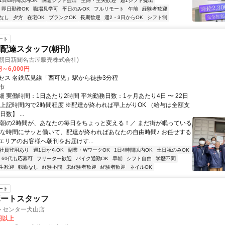
1日4時間以内OK
隔週シフト提出
主婦・主夫歓迎
週1シフト提出
即日勤務OK
職場見学可
平日のみOK
フルリモート
午前
経験者歓迎
なし
夕方
在宅OK
ブランクOK
長期歓迎
週2・3日からOK
シフト制
ート
配達スタッフ(朝刊)
(朝日新聞名古屋販売株式会社)
円～6,000円
セス 名鉄広見線「西可児」駅から徒歩3分程
市
 実働時間：1日あたり2時間 平均勤務日数：1ヶ月あたり4日 〜 22日
:00 上記時間内で2時間程度 ※配達が終われば早上がりOK （給与は全額支
数】 ...
＼朝の2時間が、あなたの毎日をちょっと変える！／ まだ街が眠っている
かな時間にサッと働いて、配達が終わればあなたの自由時間♪ お任せする
エリアのお客様へ朝刊をお届けす...
社員登用あり
週1日からOK
副業・WワークOK
1日4時間以内OK
土日祝のみOK
60代も応募可
フリーター歓迎
バイク通勤OK
早朝
シフト自由
学歴不問
生歓迎
転勤なし
経験不問
未経験者歓迎
経験者歓迎
ネイルOK
ート
ポートスタッフ
トセンター犬山店
0円以上