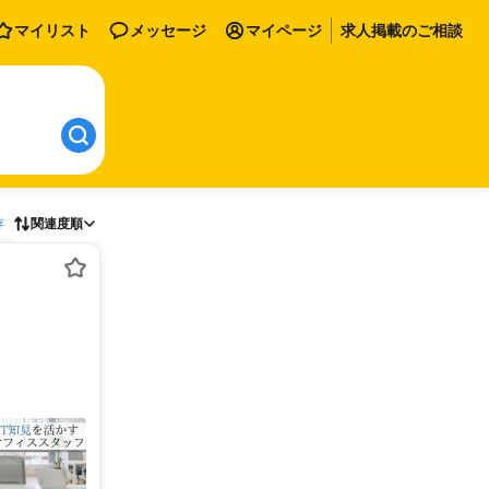
マイリスト
メッセージ
マイページ
求人掲載のご相談
存
関連度順