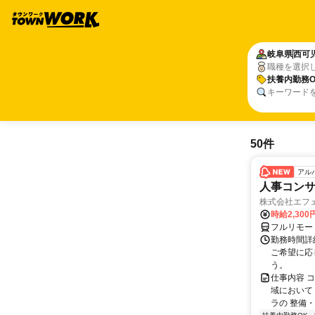
岐阜県
西可
職種を選択
扶養内勤務O
キーワード
50件
アル
人事コン
株式会社エフ
時給2,30
フルリモー
勤務時間詳細
ご希望に応
う。
仕事内容 
域において
ラの 整備・