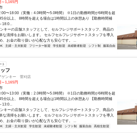
円～1,165円
市
2:00〜18:00（実働：4.0時間〜5.0時間） ※1日の勤務時間が6時間を超
45分以上、 8時間を超える場合は1時間以上の休憩あり 【勤務時間補
18:0...
ゲンキーの店舗スタッフとして、セルフレジサポートスタッフ、商品の
単な清掃をお願いします。 セルフセルフレジサポートスタッフを導入
め、お金の取り扱いが心配な方も安心です。 ...
K
主婦・主夫歓迎
フリーター歓迎
学生歓迎
未経験者歓迎
シフト制
服装自由
ート
タッフ
アゲンキー 菅刈店
円～1,165円
市
8:00〜13:00（実働：2.0時間〜5.0時間） ※1日の勤務時間が6時間を超
45分以上、 8時間を超える場合は1時間以上の休憩あり 【勤務時間補
13:0...
ゲンキーの店舗スタッフとして、セルフレジサポートスタッフ、商品の
単な清掃をお願いします。 セルフセルフレジサポートスタッフを導入
め、お金の取り扱いが心配な方も安心です。 ...
K
主婦・主夫歓迎
学生歓迎
未経験者歓迎
シフト制
服装自由
高校生歓迎