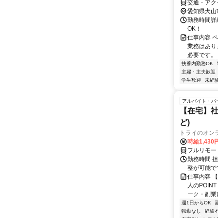
交通・アク
愛知県犬山
勤務時間詳細
OK！
仕事内容 
業務はあり
必要です。
扶養内勤務OK
主婦・主夫歓迎
学生歓迎
未経
アルバイト・パ
【在宅】社
ど)
トライのオン
時給1,430
フルリモー
勤務時間 
整が可能で
仕事内容 
人のPOIN
ーク・副業に
週1日からOK
転勤なし
経験