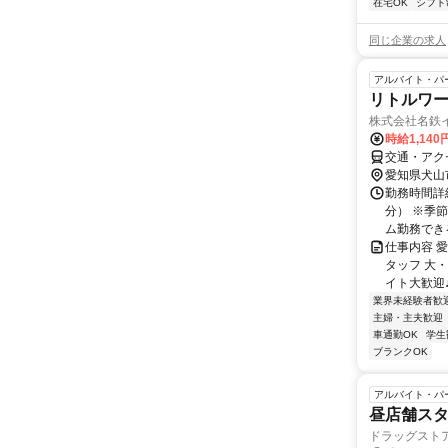
在宅OK
シフト
同じ企業の求人
アルバイト・パ
リトルワ
株式会社名鉄
時給1,14
交通・アク
愛知県犬山
勤務時間詳細 
分） ※季
ム勤務できる
仕事内容 
タッフ 大
イト大歓迎♪
業界未経験者歓
主婦・主夫歓迎
車通勤OK
学生
ブランクOK
アルバイト・パ
昼店舗ス
ドラッグスト