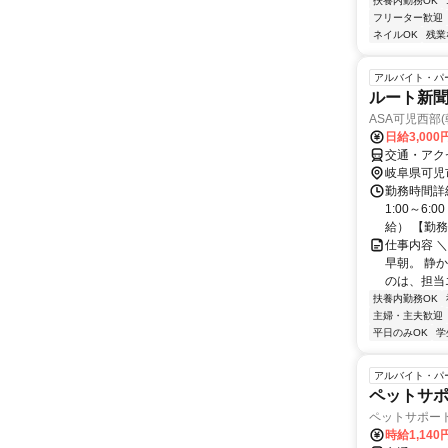
扶養内勤務OK
フリーター歓迎
ネイルOK
残業
アルバイト・パ
ルート新聞
ASA可児西部
日給3,000
交通・アク
岐阜県可児
勤務時間詳細
1:00～6
給） 【勤務日
仕事内容 
早朝。 静
のは、担当
扶養内勤務OK
主婦・主夫歓迎
平日のみOK
学
アルバイト・パ
ペットサ
ペットサポー
時給1,14