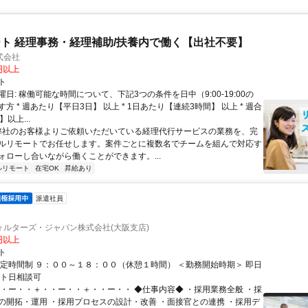
ト 経理事務・経理補助/扶養内で働く【出社不要】
式会社
2円以上
ト
日: 稼働可能な時間について、下記3つの条件を日中（9:00-19:00の
方 * 週あたり【平日3日】 以上 * 1日あたり【連続3時間】 以上 * 週合
以上...
 弊社のお客様よりご依頼いただいている経理代行サービスの業務を、完
ルリモートでお任せします。案件ごとに複数名でチームを組んで対応す
ォローし合いながら働くことができます。...
ルリモート
在宅OK
昇給あり
派遣社員
ォルターズ・ジャパン株式会社(大阪支店)
0円以上
ト
固定時間制 ９：００～１８：００（休憩１時間） ＜勤務開始時期＞ 即日
ート日相談可
・・ー・・＋・・ー・・＋・・ー・・ ◆仕事内容◆ ・採用業務全般 ・採
の開拓・運用 ・採用プロセスの設計・改善 ・面接官との連携 ・採用デ