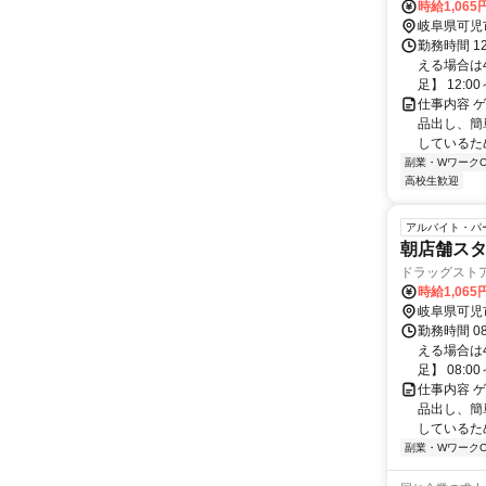
時給1,065
岐阜県可児
勤務時間 1
える場合は
足】 12:00～
仕事内容 
品出し、簡
しているた
副業・WワークO
高校生歓迎
アルバイト・パ
朝店舗ス
ドラッグスト
時給1,065
岐阜県可児
勤務時間 0
える場合は
足】 08:00～
仕事内容 
品出し、簡
しているた
副業・WワークO