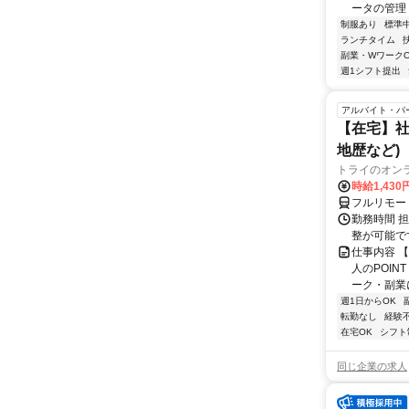
ータの管理 
制服あり
標準
ランチタイム
副業・WワークO
週1シフト提出
アルバイト・パ
【在宅】社
地歴など)
トライのオン
時給1,430
フルリモー
勤務時間 
整が可能で
仕事内容 
人のPOIN
ーク・副業に
週1日からOK
転勤なし
経験
在宅OK
シフト
同じ企業の求人