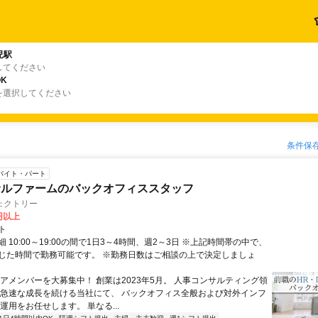
児駅
してください
K
を選択してください
条件保
バイト・パート
サルファームのバックオフィススタッフ
ェクトリー
0円以上
ト
 10:00～19:00の間で1日3～4時間、週2～3日 ※上記時間帯の中で、
じた時間で勤務可能です。 ※勤務日数はご相談の上で決定しましょ
コアメンバーを大募集中！ 創業は2023年5月。 人事コンサルティング領
 急速な成長を続ける当社にて、 バックオフィス全般および対外インフ
運用をお任せします。 単なる...