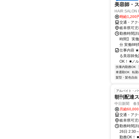
美容師・ス
HAIR SALO
時給1,200
交通・アク
岐阜県可児
勤務時間詳細
時間】 実
分 実働8時間
仕事内容 
る美容師免
OK！ ■ノ
扶養内勤務OK
車通勤OK
転勤
髪型・髪色自由
アルバイト・パ
朝刊配達
中日新聞 春
月給60,00
交通・アク
岐阜県可児
勤務時間詳
26日 2:
勤務OK！ ■W