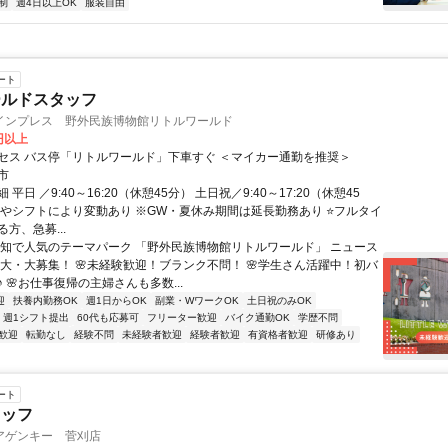
制
週4日以上OK
服装自由
ート
ールドスタッフ
インプレス 野外民族博物館リトルワールド
0円以上
セス バス停「リトルワールド」下車すぐ ＜マイカー通勤を推奨＞
市
平日 ／9:40～16:20（休憩45分） 土日祝／9:40～17:20（休憩45
節やシフトにより変動あり ※GW・夏休み期間は延長勤務あり ⭐フルタイ
方、急募...
愛知で人気のテーマパーク 「野外民族博物館リトルワールド」 ニュース
・大・大募集！ 🌸未経験歓迎！ブランク不問！ 🌸学生さん活躍中！初バ
 🌸お仕事復帰の主婦さんも多数...
迎
扶養内勤務OK
週1日からOK
副業・WワークOK
土日祝のみOK
週1シフト提出
60代も応募可
フリーター歓迎
バイク通勤OK
学歴不問
歓迎
転勤なし
経験不問
未経験者歓迎
経験者歓迎
有資格者歓迎
研修あり
ート
タッフ
アゲンキー 菅刈店