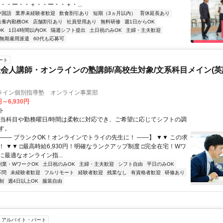
・・ー・・＋・・ー・・＋・...
中国語
業界未経験者歓迎
飲食割引あり
短期（3ヵ月以内）
育休延長あり
扶養内勤務OK
店舗割引あり
社員登用あり
無料研修
週1日からOK
K
1日4時間以内OK
隔週シフト提出
土日祝のみOK
主婦・主夫歓迎
無期雇用派遣
60代も応募可
ート
会人講師・オンラインの塾講師/高校生対象/文系科目メイン(
ライン個別指導塾 オンライン事業部
円～6,930円
ト
担当科目や勤務曜日/時間は柔軟に対応でき、ご希望に応じてシフトの調
す。
【―― ブランクOK！オンラインでトライの先生に！ ――】 ▼▼ この求
T！ ▼▼ □最高時給6,930円！明確なランクアップ制度 □完全在宅！Wワ
最適なオンライン指...
副業・WワークOK
土日祝のみOK
主婦・主夫歓迎
シフト自由
平日のみOK
不問
未経験者歓迎
フルリモート
経験者歓迎
残業なし
有資格者歓迎
研修あり
制
週4日以上OK
服装自由
アルバイト・パート