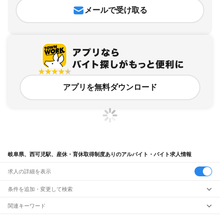
メールで受け取る
アプリを無料ダウンロード
岐阜県、西可児駅、産休・育休取得制度ありのアルバイト・バイト求人情報
求人の詳細を表示
条件を追加・変更して検索
市区町村を追加・変更
関連キーワード
完全在宅ワーク 全国
シール貼り 在宅
現在地周辺
ガチャガチャ
犬カフェ
岐阜県