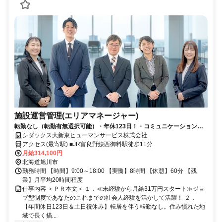
施設運営管理(エリアマネージャー)
転勤なし（転勤有無選択可能）・年休123日！・コミュニケーションス
キルを活かせる！【定年制度あり60歳】
シダックス大新東ヒューマンサービス株式会社
アクセス(最寄駅) ■JR富良野線西御料駅徒歩11分
月給314,100円
北海道旭川市
勤務時間 【時間】9:00～18:00 【実働】8時間 【休憩】60分 【残
業】月平均20時間程度
仕事内容 ＜ＰＲ本文＞ １．≪未経験から月給31万円スタート≫ジョ
ブ型制度であなたのこれまでの社会人経験を活かして活躍！ ２．
【年間休日123日＆土日祝休み】転居を伴う転勤なし。住み慣れた地
域で長く描...