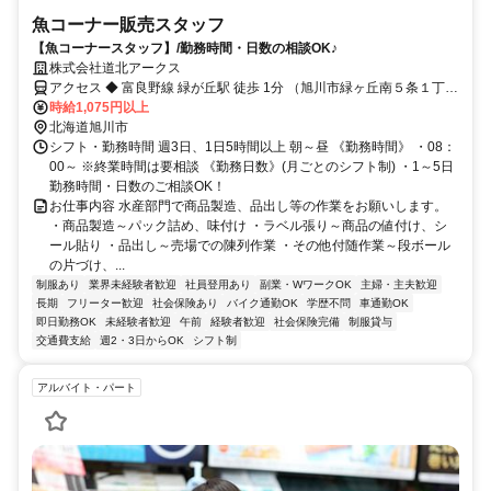
魚コーナー販売スタッフ
【魚コーナースタッフ】/勤務時間・日数の相談OK♪
株式会社道北アークス
アクセス ◆ 富良野線 緑が丘駅 徒歩 1分 （旭川市緑ヶ丘南５条１丁目
１番８号）
時給1,075円以上
北海道旭川市
シフト・勤務時間 週3日、1日5時間以上 朝～昼 《勤務時間》 ・08：
00～ ※終業時間は要相談 《勤務日数》(月ごとのシフト制) ・1～5日
勤務時間・日数のご相談OK！
お仕事内容 水産部門で商品製造、品出し等の作業をお願いします。
・商品製造～パック詰め、味付け ・ラベル張り～商品の値付け、シ
ール貼り ・品出し～売場での陳列作業 ・その他付随作業～段ボール
の片づけ、...
制服あり
業界未経験者歓迎
社員登用あり
副業・WワークOK
主婦・主夫歓迎
長期
フリーター歓迎
社会保険あり
バイク通勤OK
学歴不問
車通勤OK
即日勤務OK
未経験者歓迎
午前
経験者歓迎
社会保険完備
制服貸与
交通費支給
週2・3日からOK
シフト制
アルバイト・パート