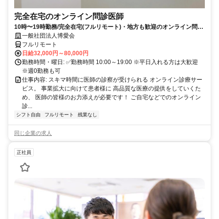
完全在宅のオンライン問診医師
10時〜19時勤務/完全在宅(フルリモート)・地方も歓迎のオンライン問診
業務
一般社団法人博愛会
フルリモート
日給32,000円～80,000円
勤務時間・曜日: ✅勤務時間 10:00～19:00 ※平日入れる方は大歓迎
※週0勤務も可
仕事内容: スキマ時間に医師の診察が受けられる オンライン診療サー
ビス。 事業拡大に向けて患者様に 高品質な医療の提供をしていくた
め、 医師の皆様のお力添えが必要です！ ご自宅などでのオンライン
診...
シフト自由
フルリモート
残業なし
同じ企業の求人
正社員