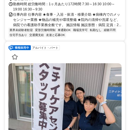
勤務時間 総労働時間：1ヶ月あたり172時間 7:30～16:30 10:00～
19:00 16:30～9:30
仕事内容 仕事内容 ★食事・入浴・保清・移乗介助 ★病棟内でのメッ
センジャー業務 ★物品の補充や環境整備 ★院内の清掃や洗濯 など、
病院での看護助手業務全般です。 施設情報 施設形態：病院 定員：2...
業界未経験者歓迎
変形労働時間制
車通勤OK
職場見学可
転勤なし
経験不問
住宅手当あり
交通費支給
友達と応募OK
アルバイト・パート