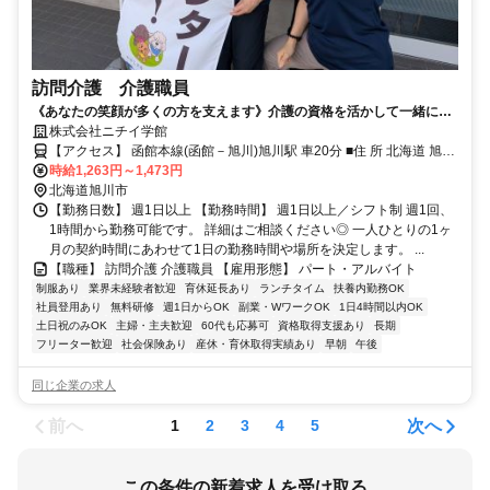
訪問介護 介護職員
《あなたの笑顔が多くの方を支えます》介護の資格を活かして一緒に働
きませんか
株式会社ニチイ学館
【アクセス】 函館本線(函館－旭川)旭川駅 車20分 ■住 所 北海道 旭川
市 西御料2条1-2-1ﾒｿﾞﾝﾌﾛｰﾗ1階 ■アクセス 函館本線(函館－旭川)旭川
時給1,263円～1,473円
駅 車20分
北海道旭川市
【勤務日数】 週1日以上 【勤務時間】 週1日以上／シフト制 週1回、
1時間から勤務可能です。 詳細はご相談ください◎ 一人ひとりの1ヶ
月の契約時間にあわせて1日の勤務時間や場所を決定します。 ...
【職種】 訪問介護 介護職員 【雇用形態】 パート・アルバイト
制服あり
業界未経験者歓迎
育休延長あり
ランチタイム
扶養内勤務OK
社員登用あり
無料研修
週1日からOK
副業・WワークOK
1日4時間以内OK
土日祝のみOK
主婦・主夫歓迎
60代も応募可
資格取得支援あり
長期
フリーター歓迎
社会保険あり
産休・育休取得実績あり
早朝
午後
同じ企業の求人
前へ
次へ
1
2
3
4
5
この条件の新着求人を受け取る