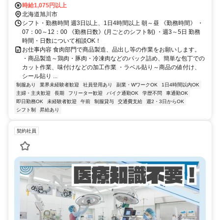
１番８号）
時給1,075円以上
北海道旭川市
シフト・勤務時間 週3日以上、1日4時間以上 朝～昼 《勤務時間》 ・
07：00～12：00 《勤務日数》(月ごとのシフト制) ・週3～5日 勤務
時間・日数について相談OK！
お仕事内容 食肉部門で商品製造、品出し等の作業をお願いします。
・商品製造～鶏肉・豚肉・冷凍肉などのパック詰め、簡単な包丁での
カット作業、味付けなどの加工作業 ・ラベル貼り～商品の値付け、
シール貼り ...
制服あり
業界未経験者歓迎
社員登用あり
副業・WワークOK
1日4時間以内OK
主婦・主夫歓迎
長期
フリーター歓迎
バイク通勤OK
学歴不問
車通勤OK
即日勤務OK
未経験者歓迎
午前
制服貸与
交通費支給
週2・3日からOK
シフト制
昇給あり
契約社員