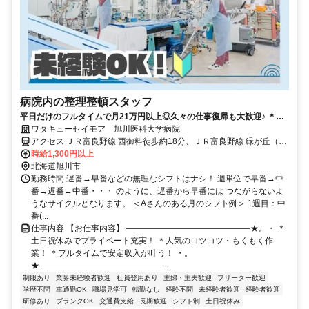
病院内の整理整頓スタッフ
平日だけのフルタイムで月21万円以上◎久々の仕事復帰も大歓迎♪ ＊土
日祝休み＊遅番時中抜けOK
ワタキューセイモア 旭川医科大学病院
アクセス ＪＲ富良野線 西御料徒歩約18分、ＪＲ富良野線 緑が丘（北
海道）徒歩約24分、ＪＲ富良野線 神楽岡徒歩約41分 マイカー通勤
時給1,300円以上
OK／JR「緑が丘駅」から車5分、JR「旭川駅」から車11分
北海道旭川市
勤務時間 遅番→早番などの無理なシフトはナシ！ 週単位で早番→中
番→遅番→中番・・・ のように、遅番から早番には つながらないよ
うなサイクルとなります。 ＜Aさんのある月のシフト例＞ 1週目：中
番(...
仕事内容 【お仕事内容】 ―――――――――――――――★。・ ＊
土日祝休みでプライベート充実！ ＊人気のコツコツ・もくもく作
業！ ＊フルタイムで安定収入が叶う！ ・。
★―――――――――――――――...
制服あり
業界未経験者歓迎
社員登用あり
主婦・主夫歓迎
フリーター歓迎
学歴不問
車通勤OK
職場見学可
転勤なし
経験不問
未経験者歓迎
経験者歓迎
研修あり
ブランクOK
交通費支給
長期歓迎
シフト制
土日祝休み