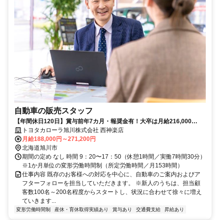
自動車の販売スタッフ
【年間休日120日】賞与前年7カ月・報奨金有！大卒は月給216,000
円〜！
トヨタカローラ旭川株式会社 西神楽店
月給188,000円～271,200円
北海道旭川市
期間の定め なし 時間 9：20〜17：50（休憩1時間／実働7時間30分）
※1か月単位の変形労働時間制（所定労働時間／月153時間）
仕事内容 既存のお客様への対応を中心に、自動車のご案内およびア
フターフォローを担当していただきます。 ※新人のうちは、担当顧
客数100名～200名程度からスタートし、状況に合わせて徐々に増え
ていきます...
変形労働時間制
産休・育休取得実績あり
賞与あり
交通費支給
昇給あり