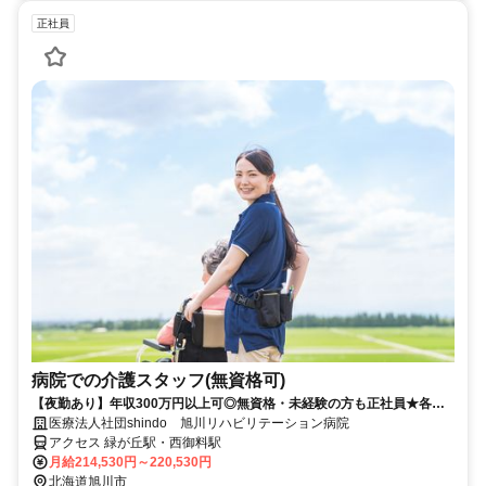
正社員
病院での介護スタッフ(無資格可)
【夜勤あり】年収300万円以上可◎無資格・未経験の方も正社員★各種
手当充実の法人です♪
医療法人社団shindo 旭川リハビリテーション病院
アクセス 緑が丘駅・西御料駅
月給214,530円～220,530円
北海道旭川市