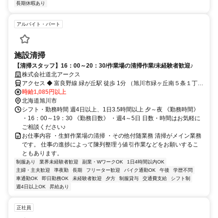
長期休暇あり
アルバイト・パート
施設清掃
【清掃スタッフ】16：00～20：30/作業場の清掃作業/未経験者歓迎♪
株式会社道北アークス
アクセス ◆ 富良野線 緑が丘駅 徒歩 1分 （旭川市緑ヶ丘南５条１丁目
１番８号）
時給1,085円以上
北海道旭川市
シフト・勤務時間 週4日以上、1日3.5時間以上 夕～夜 《勤務時間》
・16：00～19：30 《勤務日数》 ・週4～5日 日数・時間はお気軽に
ご相談ください♪
お仕事内容 ・生鮮作業場の清掃 ・その他付随業務 清掃がメイン業務
です。 仕事の進捗によって陳列整理う値引作業などをお願いするこ
ともあります。
制服あり
業界未経験者歓迎
副業・WワークOK
1日4時間以内OK
主婦・主夫歓迎
準夜勤
長期
フリーター歓迎
バイク通勤OK
午後
学歴不問
車通勤OK
即日勤務OK
未経験者歓迎
夕方
制服貸与
交通費支給
シフト制
週4日以上OK
昇給あり
正社員