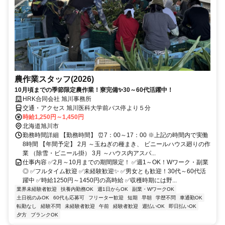
農作業スタッフ(2026)
10月頃までの季節限定農作業！寮完備✨30～60代活躍中！
HRK合同会社 旭川事務所
交通・アクセス 旭川医科大学前バス停より５分
時給1,250円～1,450円
北海道旭川市
勤務時間詳細 【勤務時間】 ⏰7：00～17：00 ※上記の時間内で実働
8時間 【年間予定】 2月 ～玉ねぎの種まき、 ビニールハウス廻りの作
業 （除雪・ビニール掛） 3月 ～ハウス内アスパ...
仕事内容 ✅2月～10月までの期間限定！ ✅週1～OK！Wワーク・副業
◎ ✅フルタイム歓迎 ✅未経験歓迎✨ ✅男女とも歓迎！30代～60代活
躍中 ✅時給1250円～1450円の高時給 ✅収穫時期には野...
業界未経験者歓迎
扶養内勤務OK
週1日からOK
副業・WワークOK
土日祝のみOK
60代も応募可
フリーター歓迎
短期
早朝
学歴不問
車通勤OK
転勤なし
経験不問
未経験者歓迎
午前
経験者歓迎
週払いOK
即日払いOK
夕方
ブランクOK