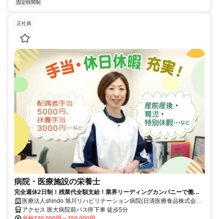
固定時間制
正社員
病院・医療施設の栄養士
完全週休2日制！残業代全額支給！業界リーディングカンパニーで働き
ませんか？
医療法人shindo 旭川リハビリテーション病院(日清医療食品株式会社
北海道支店)
アクセス 医大病院前バス停下車 徒歩5分
月給220,000円～250,000円