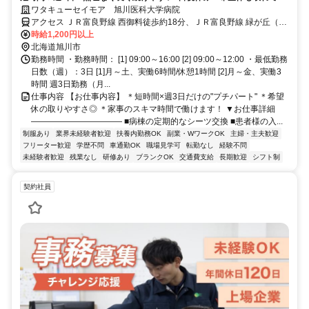
家庭と両立も◎ ＊マイカー通勤OK
ワタキューセイモア 旭川医科大学病院
アクセス ＪＲ富良野線 西御料徒歩約18分、ＪＲ富良野線 緑が丘（北
海道）徒歩約24分、ＪＲ富良野線 神楽岡徒歩約41分 マイカー通勤
時給1,200円以上
OK／JR「緑が丘駅」から車5分、JR「旭川駅」から車11分
北海道旭川市
勤務時間 ・勤務時間： [1] 09:00～16:00 [2] 09:00～12:00 ・最低勤務
日数（週）：3日 [1]月～土、実働6時間/休憩1時間 [2]月～金、実働3
時間 週3日勤務（月...
仕事内容 【お仕事内容】 ＊短時間×週3日だけの"プチパート" ＊希望
休の取りやすさ◎ ＊家事のスキマ時間で働けます！ ▼お仕事詳細
――――――――――― ■病棟の定期的なシーツ交換 ■患者様の入...
制服あり
業界未経験者歓迎
扶養内勤務OK
副業・WワークOK
主婦・主夫歓迎
フリーター歓迎
学歴不問
車通勤OK
職場見学可
転勤なし
経験不問
未経験者歓迎
残業なし
研修あり
ブランクOK
交通費支給
長期歓迎
シフト制
契約社員