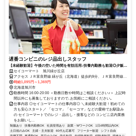
遅番コンビニのレジ品出しスタッフ
【未経験歓迎】午後の空いた時間を有効活用♪扶養内勤務も歓迎◎夕飯準
備に間に合う時間までもOK☆
セイコーマート 旭川緑が丘店
アクセス ＪＲ富良野線 緑が丘（北海道）徒歩約9分、ＪＲ富良野線
西御料徒歩約11分、ＪＲ富良野線 神楽岡徒歩約30分
時給1,095円～1,369円
北海道旭川市
勤務時間 16:00-20:00 ＜勤務日数や時間はご相談ください♪＞ 上記時
間以外にも募集しておりますので､お気軽にご相談ください｡
仕事内容 ◎セイコーマートの仕事内容◎ ＼未経験大歓迎！初めての
方も安心スタート／ 「セコマ」「セーコマ」などの愛称でお馴染み
の セイコーマートでのレジ・品出し・接客などの コンビニ店内業務
をお願いし...
制服あり
扶養内勤務OK
社員登用あり
副業・WワークOK
1日4時間以内OK
土日祝のみOK
主婦・主夫歓迎
60代も応募可
フリーター歓迎
シフト自由
学歴不問
車通勤OK
平日のみOK
学生歓迎
未経験者歓迎
経験者歓迎
研修あり