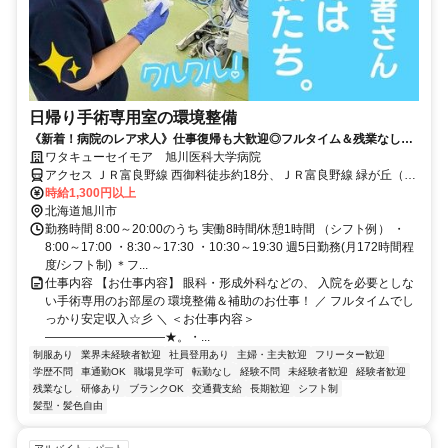
日帰り手術専用室の環境整備
《新着！病院のレア求人》仕事復帰も大歓迎◎フルタイム＆残業なし☆
日祝休み＋希望休OK！
ワタキューセイモア 旭川医科大学病院
アクセス ＪＲ富良野線 西御料徒歩約18分、ＪＲ富良野線 緑が丘（北
海道）徒歩約24分、ＪＲ富良野線 神楽岡徒歩約41分 マイカー通勤
時給1,300円以上
OK／JR「緑が丘駅」から車5分、JR「旭川駅」から車11分
北海道旭川市
勤務時間 8:00～20:00のうち 実働8時間/休憩1時間 （シフト例） ・
8:00～17:00 ・8:30～17:30 ・10:30～19:30 週5日勤務(月172時間程
度/シフト制) ＊フ...
仕事内容 【お仕事内容】 眼科・形成外科などの、 入院を必要としな
い手術専用のお部屋の 環境整備＆補助のお仕事！ ／ フルタイムでし
っかり安定収入☆彡 ＼ ＜お仕事内容＞
――――――――――★。・...
制服あり
業界未経験者歓迎
社員登用あり
主婦・主夫歓迎
フリーター歓迎
学歴不問
車通勤OK
職場見学可
転勤なし
経験不問
未経験者歓迎
経験者歓迎
残業なし
研修あり
ブランクOK
交通費支給
長期歓迎
シフト制
髪型・髪色自由