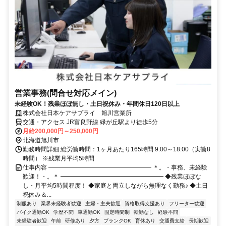
営業事務(問合せ対応メイン)
未経験OK！残業ほぼ無し・土日祝休み・年間休日120日以上
株式会社日本ケアサプライ 旭川営業所
交通・アクセス JR富良野線 緑が丘駅より徒歩5分
月給200,000円～250,000円
北海道旭川市
勤務時間詳細 総労働時間：1ヶ月あたり165時間 9:00～18:00（実働8
時間） ※残業月平均5時間
仕事内容 ━━━━━━━━━━━━━━━━━ ＊。・事務、未経験
歓迎！・。＊ ━━━━━━━━━━━━━━━━━ ◆残業ほぼな
し・月平均5時間程度！ ◆家庭と両立しながら無理なく勤務♪ ◆土日
祝休み＆...
制服あり
業界未経験者歓迎
主婦・主夫歓迎
資格取得支援あり
フリーター歓迎
バイク通勤OK
学歴不問
車通勤OK
固定時間制
転勤なし
経験不問
未経験者歓迎
午前
研修あり
夕方
ブランクOK
育休あり
交通費支給
長期歓迎