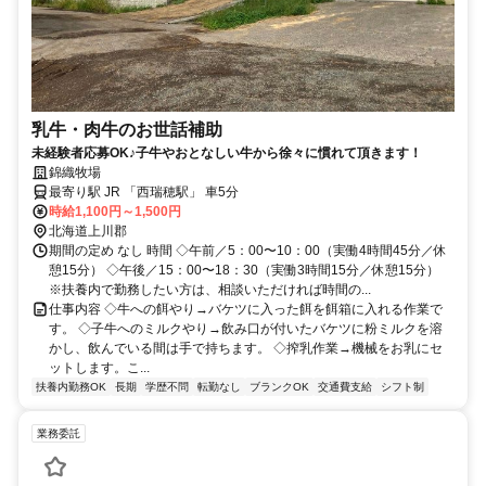
乳牛・肉牛のお世話補助
未経験者応募OK♪子牛やおとなしい牛から徐々に慣れて頂きます！
錦織牧場
最寄り駅 JR 「西瑞穂駅」 車5分
時給1,100円～1,500円
北海道上川郡
期間の定め なし 時間 ◇午前／5：00〜10：00（実働4時間45分／休
憩15分） ◇午後／15：00〜18：30（実働3時間15分／休憩15分）
※扶養内で勤務したい方は、相談いただければ時間の...
仕事内容 ◇牛への餌やり→バケツに入った餌を餌箱に入れる作業で
す。 ◇子牛へのミルクやり→飲み口が付いたバケツに粉ミルクを溶
かし、飲んでいる間は手で持ちます。 ◇搾乳作業→機械をお乳にセ
ットします。こ...
扶養内勤務OK
長期
学歴不問
転勤なし
ブランクOK
交通費支給
シフト制
業務委託