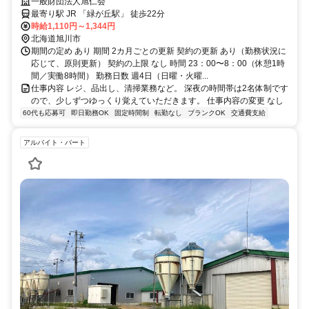
す◎
一般財団法人旭仁会
最寄り駅 JR 「緑が丘駅」 徒歩22分
時給1,110円～1,344円
北海道旭川市
期間の定め あり 期間 2カ月ごとの更新 契約の更新 あり（勤務状況に
応じて、原則更新） 契約の上限 なし 時間 23：00〜8：00（休憩1時
間／実働8時間） 勤務日数 週4日（日曜・火曜...
仕事内容 レジ、品出し、清掃業務など。 深夜の時間帯は2名体制です
ので、少しずつゆっくり覚えていただきます。 仕事内容の変更 なし
60代も応募可
即日勤務OK
固定時間制
転勤なし
ブランクOK
交通費支給
アルバイト・パート