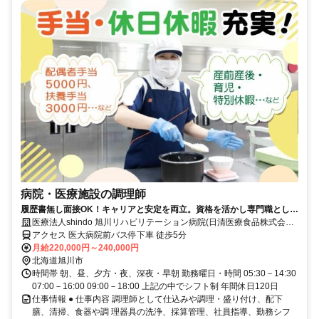
病院・医療施設の調理師
履歴書無し面接OK！キャリアと安定を両立。資格を活かし専門職として
働きませんか？調理師正社員
医療法人shindo 旭川リハビリテーション病院(日清医療食品株式会社
北海道支店)
アクセス 医大病院前バス停下車 徒歩5分
月給220,000円～240,000円
北海道旭川市
時間帯 朝、昼、夕方・夜、深夜・早朝 勤務曜日・時間 05:30－14:30
07:00－16:00 09:00－18:00 上記の中でシフト制 年間休日120日
仕事情報 ● 仕事内容 調理師として仕込みや調理・盛り付け、配下
膳、清掃、食器や調 理器具の洗浄、採算管理、社員指導、勤務シフ