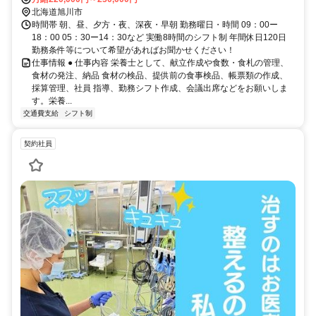
北海道旭川市
時間帯 朝、昼、夕方・夜、深夜・早朝 勤務曜日・時間 09：00ー
18：00 05：30ー14：30など 実働8時間のシフト制 年間休日120日
勤務条件等について希望があればお聞かせください！
仕事情報 ● 仕事内容 栄養士として、献立作成や食数・食札の管理、
食材の発注、納品 食材の検品、提供前の食事検品、帳票類の作成、
採算管理、社員 指導、勤務シフト作成、会議出席などをお願いしま
す。栄養...
交通費支給
シフト制
契約社員