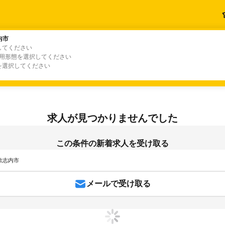
内市
内市
してください
、キーワードを選択してください
雇用形態を選択してください
を選択してください
求人が見つかりませんでした
この条件の新着求人を受け取る
 歌志内市
メールで受け取る