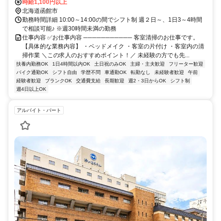
時給1,100円以上
北海道函館市
勤務時間詳細 10:00～14:00の間でシフト制 週２日～、1日3～4時間
で相談可能♪ ※週30時間未満の勤務
仕事内容 ✅お仕事内容 ─────────── 客室清掃のお仕事です。
【具体的な業務内容】 ・ベッドメイク ・客室の片付け ・客室内の清
掃作業 ＼この求人のおすすめポイント！／ 未経験の方でも先...
扶養内勤務OK
1日4時間以内OK
土日祝のみOK
主婦・主夫歓迎
フリーター歓迎
バイク通勤OK
シフト自由
学歴不問
車通勤OK
転勤なし
未経験者歓迎
午前
経験者歓迎
ブランクOK
交通費支給
長期歓迎
週2・3日からOK
シフト制
週4日以上OK
アルバイト・パート