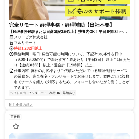
完全リモート 経理事務・経理補助【出社不要】
【経理事務経験または日商簿記3級以上】扶養内OK！平日昼間３h～。
完全在宅で育児・介護中の方も大歓迎♪
メリービズ株式会社
フルリモート
時給1,232円以上
勤務時間・曜日: 稼働可能な時間について、下記3つの条件を日中
（9:00-19:00の間）で満たす方 * 週あたり【平日3日】 以上 * 1日あた
り【連続3時間】 以上 * 週合計【15時間】以上...
仕事内容: 弊社のお客様よりご依頼いただいている経理代行サービス
の業務を、完全在宅・フルリモートでお任せします。案件ごとに複数
名でチームを組んで対応するため、フォローし合いながら働くことが
できます。...
シフト自由
フルリモート
在宅OK
昇給あり
同じ企業の求人
正社員