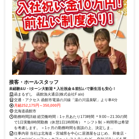
接客・ホールスタッフ
未経験&U・Iターン大歓迎＊入社祝金＆前払いで新生活も安心！
函まるずし 函館漁火通店(株式会社F aix)
交通・アクセス 函館市電湯の川線「湯の川温泉駅」より車4分
月給252,175円～350,000円
北海道函館市
勤務時間詳細 総労働時間：1ヶ月あたり173時間 ＊9:00～21:30の間
で1日実働8時間勤務（休憩1日1時間有） ＊シフト制 ＞時間帯は希望
を考慮します。 ＞1ヶ月の勤務時間を面談の上、決定しま...
仕事内容 当社は北海道・宮城県を中心に居酒屋をはじめ、 和食店・
スイーツビュッフェ・カフェ・レストランなど、 自社ブランドを展