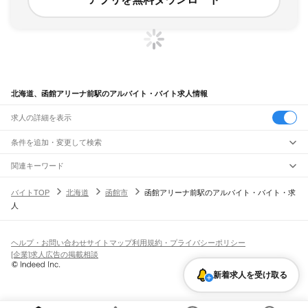
北海道、函館アリーナ前駅のアルバイト・バイト求人情報
求人の詳細を表示
条件を追加・変更して検索
市区町村を追加・変更
関連キーワード
完全在宅ワーク 全国
シール貼り 在宅
現在地周辺
ガチャガチャ
犬カフェ
北海道
駅を追加・変更
バイトTOP
北海道
函館市
函館アリーナ前駅のアルバイト・バイト・求
北海道
すべて
人
札幌市
すべて
職種を追加・変更
JR函館本線(函館～長万部)
中央区
北区
東区
白石区
豊平区
南区
西区
厚別区
手稲区
清田区
函館駅
五稜郭駅
桔梗駅
大中山駅
七飯駅
新函館北斗駅
仁山駅
大沼駅
大沼公園駅
飲食・フードサービス
函館市
小樽市
旭川市
室蘭市
釧路市
帯広市
北見市
夕張市
岩見沢市
網走市
留萌市
特徴を追加・変更
赤井川駅
駒ケ岳駅
鹿部駅
渡島沼尻駅
渡島砂原駅
掛澗駅
尾白内駅
東森駅
森駅
石倉駅
飲食・フードサービス
すべて
ヘルプ・お問い合わせ
サイトマップ
利用規約・プライバシーポリシー
苫小牧市
稚内市
美唄市
芦別市
江別市
赤平市
紋別市
士別市
名寄市
三笠市
根室市
落部駅
野田生駅
山越駅
八雲駅
山崎駅
黒岩駅
国縫駅
中ノ沢駅
長万部駅
ホールスタッフ
キッチンスタッフ
皿洗い・洗い場
精肉・鮮魚加工
給食調理
人気
[企業]求人広告の掲載相談
千歳市
滝川市
砂川市
歌志内市
深川市
富良野市
登別市
恵庭市
伊達市
北広島市
雇用形態を追加・変更
パン屋（ベーカリー）
フードカウンター販売員
バー（BAR）・バーテンダー
日払いOK
高校生歓迎
学生歓迎
深夜の仕事
髪型・髪色自由
ひげOK
ネイルOK
JR函館本線(長万部～小樽)
石狩市
北斗市
石狩郡
松前郡
上磯郡
亀田郡
茅部郡
二海郡
山越郡
檜山郡
爾志郡
新着求人を受け取る
飲食店補助（開店・閉店準備）
飲食店（店長・マネージャー）
ピアスOK
アルバイト・パート
履歴書不要
オープニングスタッフ
留学生・外国人活躍中
長万部駅
二股駅
黒松内駅
熱郛駅
目名駅
蘭越駅
昆布駅
ニセコ駅
比羅夫駅
倶知安駅
奥尻郡
瀬棚郡
久遠郡
島牧郡
寿都郡
磯谷郡
岩内郡
古宇郡
積丹郡
古平郡
余市郡
都道府県を変更
営業・販売
勤務期間
正社員
小沢駅
銀山駅
然別駅
仁木駅
余市駅
蘭島駅
塩谷駅
小樽駅
夕張郡
樺戸郡
雨竜郡
上川郡
空知郡
中川郡(天塩)
増毛郡
留萌郡
苫前郡
宗谷郡
営業・販売
すべて
短期
契約社員
単発・1日OK
長期
期間限定（春夏冬休み等）
枝幸郡
天塩郡
礼文郡
利尻郡
網走郡
斜里郡
常呂郡
紋別郡
虻田郡
有珠郡
白老郡