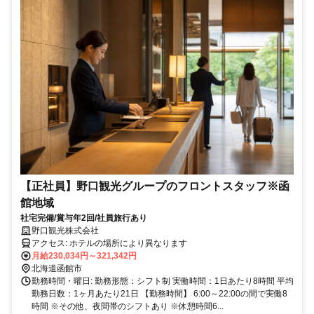
【正社員】野口観光グループのフロントスタッフ※函
館地域
社宅完備/賞与年2回/社員旅行あり
野口観光株式会社
アクセス: ホテルの場所により異なります
月給230,034円～321,342円
北海道函館市
勤務時間・曜日: 勤務形態：シフト制 実働時間：1日あたり8時間 平均
勤務日数：1ヶ月あたり21日 【勤務時間】 6:00～22:00の間で実働8
時間 ※その他、夜間帯のシフトあり ※休憩時間6...