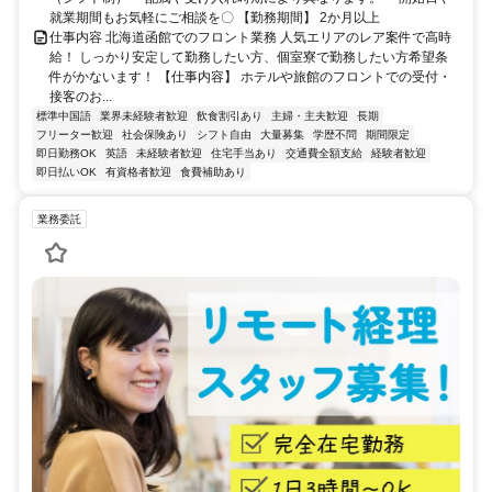
就業期間もお気軽にご相談を〇 【勤務期間】 2か月以上
仕事内容 北海道函館でのフロント業務 人気エリアのレア案件で高時
給！ しっかり安定して勤務したい方、個室寮で勤務したい方希望条
件がかないます！ 【仕事内容】 ホテルや旅館のフロントでの受付・
接客のお...
標準中国語
業界未経験者歓迎
飲食割引あり
主婦・主夫歓迎
長期
フリーター歓迎
社会保険あり
シフト自由
大量募集
学歴不問
期間限定
即日勤務OK
英語
未経験者歓迎
住宅手当あり
交通費全額支給
経験者歓迎
即日払いOK
有資格者歓迎
食費補助あり
業務委託