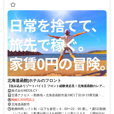
北海道函館|ホテルのフロント
【住み込みリゾートバイト】フロント経験者必見！北海道函館のレア求
人！周辺環境抜群です◎
株式会社MEDILCY
交通アクセス ＜勤務地＞北海道函館市湯川町1丁目18-15寮完備・赴
任交通費支給！◆寮完備◆日払い最大90％対応◆最短"当日"にお仕事
時給1,300円以上
ご紹介
北海道函館市
勤務時間 シフト制 ＜以下を参照＞ 6：00〜22：00 通し ＊週5日勤務
（シフト制） ＊配属や受け入れ時期により異なります。 ＊開始日や