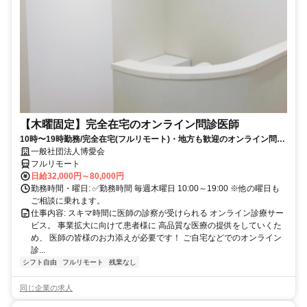
【木曜固定】完全在宅のオンライン問診医師
10時〜19時勤務/完全在宅(フルリモート)・地方も歓迎のオンライン問診
業務
一般社団法人博愛会
フルリモート
日給32,000円～80,000円
勤務時間・曜日: ✅勤務時間 毎週木曜日 10:00～19:00 ※他の曜日も
ご相談に乗れます。
仕事内容: スキマ時間に医師の診察が受けられる オンライン診療サー
ビス。 事業拡大に向けて患者様に 高品質な医療の提供をしていくた
め、 医師の皆様のお力添えが必要です！ ご自宅などでのオンライン
診...
シフト自由
フルリモート
残業なし
同じ企業の求人