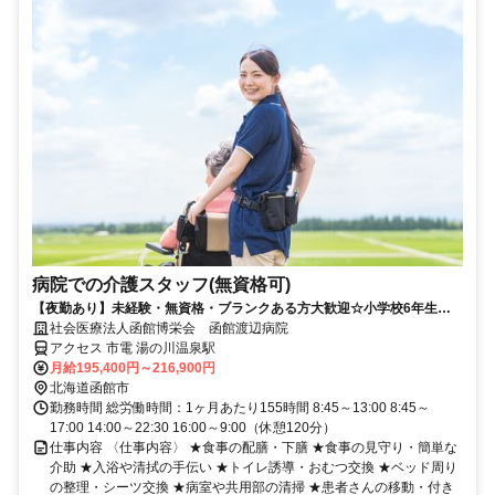
病院での介護スタッフ(無資格可)
【夜勤あり】未経験・無資格・ブランクある方大歓迎☆小学校6年生ま
で使用可能な24時間院内託児施設あり
社会医療法人函館博栄会 函館渡辺病院
アクセス 市電 湯の川温泉駅
月給195,400円～216,900円
北海道函館市
勤務時間 総労働時間：1ヶ月あたり155時間 8:45～13:00 8:45～
17:00 14:00～22:30 16:00～9:00（休憩120分）
仕事内容 〈仕事内容〉 ★食事の配膳・下膳 ★食事の見守り・簡単な
介助 ★入浴や清拭の手伝い ★トイレ誘導・おむつ交換 ★ベッド周り
の整理・シーツ交換 ★病室や共用部の清掃 ★患者さんの移動・付き