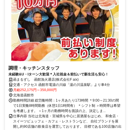
調理・キッチンスタッフ
未経験&U・Iターン大歓迎＊入社祝金＆前払いで新生活も安心！
函まるずし 函館漁火通店(株式会社F aix)
交通・アクセス 函館市電湯の川線「湯の川温泉駅」より車4分
月給252,175円～350,000円
北海道函館市
勤務時間詳細 総労働時間：1ヶ月あたり173時間 ＊9:00～21:30の間
で1日実働8時間勤務（休憩1日1時間有） ＊シフト制 ＞時間帯は希望
を考慮します。 ＞1ヶ月の勤務時間を面談の上、決定しま...
仕事内容 当社は北海道・宮城県を中心に居酒屋をはじめ、 和食店・
スイーツビュッフェ・カフェ・レストランなど、 自社ブランドを展
開し約90店舗の飲食店を運営しております。 目標である100店舗の出