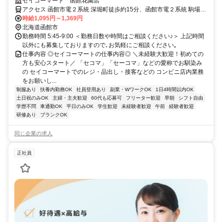
1日～OK
セイコーマート 函館花園店
アクセス 函館市電２系統 深堀町徒歩約15分、函館市電２系統 駒場車
庫前出入口2徒歩約17分、函館市電２系統 競馬場前（北海道）徒歩約
時給1,095円～1,369円
17分
北海道函館市
勤務時間 5:45-9:00 ＜勤務日数や時間はご相談ください♪＞ 上記時間
以外にも募集しておりますので､お気軽にご相談ください｡
仕事内容 ◎セイコーマートの仕事内容◎ ＼未経験大歓迎！初めての
方も安心スタート／ 「セコマ」「セーコマ」などの愛称でお馴染み
の セイコーマートでのレジ・品出し・接客などの コンビニ店内業務
をお願いし...
制服あり
扶養内勤務OK
社員登用あり
副業・WワークOK
1日4時間以内OK
土日祝のみOK
主婦・主夫歓迎
60代も応募可
フリーター歓迎
早朝
シフト自由
学歴不問
車通勤OK
平日のみOK
学生歓迎
未経験者歓迎
午前
経験者歓迎
研修あり
ブランクOK
同じ企業の求人
正社員