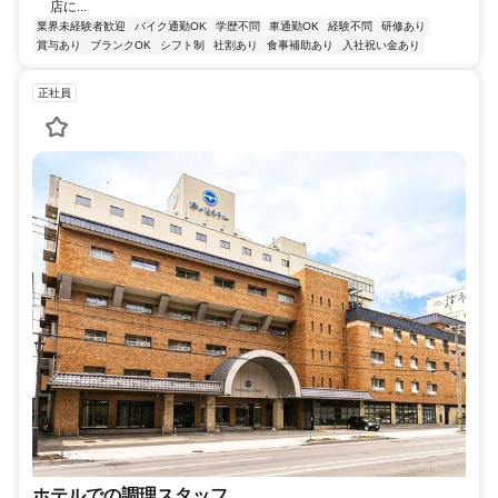
店に...
業界未経験者歓迎
バイク通勤OK
学歴不問
車通勤OK
経験不問
研修あり
賞与あり
ブランクOK
シフト制
社割あり
食事補助あり
入社祝い金あり
正社員
ホテルでの調理スタッフ