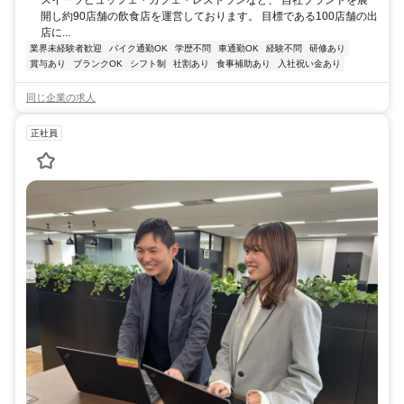
開し約90店舗の飲食店を運営しております。 目標である100店舗の出
店に...
業界未経験者歓迎
バイク通勤OK
学歴不問
車通勤OK
経験不問
研修あり
賞与あり
ブランクOK
シフト制
社割あり
食事補助あり
入社祝い金あり
同じ企業の求人
正社員