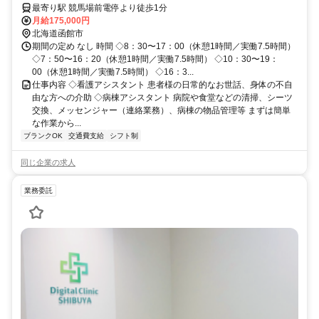
最寄り駅 競馬場前電停より徒歩1分
月給175,000円
北海道函館市
期間の定め なし 時間 ◇8：30〜17：00（休憩1時間／実働7.5時間）
◇7：50〜16：20（休憩1時間／実働7.5時間） ◇10：30〜19：
00（休憩1時間／実働7.5時間） ◇16：3...
仕事内容 ◇看護アシスタント 患者様の日常的なお世話、身体の不自
由な方への介助 ◇病棟アシスタント 病院や食堂などの清掃、シーツ
交換、メッセンジャー（連絡業務）、病棟の物品管理等 まずは簡単
な作業から...
ブランクOK
交通費支給
シフト制
同じ企業の求人
業務委託