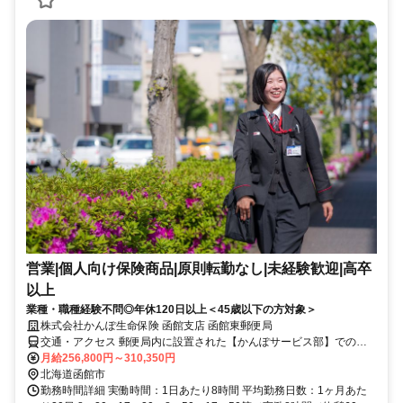
営業|個人向け保険商品|原則転勤なし|未経験歓迎|高卒
以上
業種・職種経験不問◎年休120日以上＜45歳以下の方対象＞
株式会社かんぽ生命保険 函館支店 函館東郵便局
交通・アクセス 郵便局内に設置された【かんぽサービス部】での勤
務となります
月給256,800円～310,350円
北海道函館市
勤務時間詳細 実働時間：1日あたり8時間 平均勤務日数：1ヶ月あた