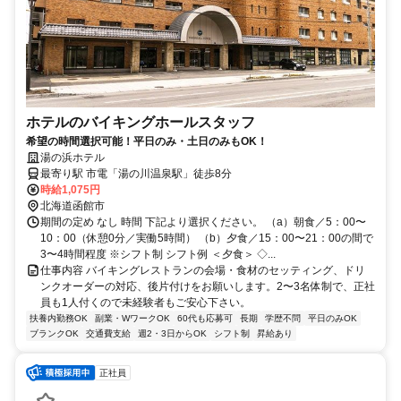
ホテルのバイキングホールスタッフ
希望の時間選択可能！平日のみ・土日のみもOK！
湯の浜ホテル
最寄り駅 市電「湯の川温泉駅」徒歩8分
時給1,075円
北海道函館市
期間の定め なし 時間 下記より選択ください。 （a）朝食／5：00〜
10：00（休憩0分／実働5時間） （b）夕食／15：00〜21：00の間で
3〜4時間程度 ※シフト制 シフト例 ＜夕食＞ ◇...
仕事内容 バイキングレストランの会場・食材のセッティング、ドリ
ンクオーダーの対応、後片付けをお願いします。2〜3名体制で、正社
員も1人付くので未経験者もご安心下さい。
扶養内勤務OK
副業・WワークOK
60代も応募可
長期
学歴不問
平日のみOK
ブランクOK
交通費支給
週2・3日からOK
シフト制
昇給あり
正社員