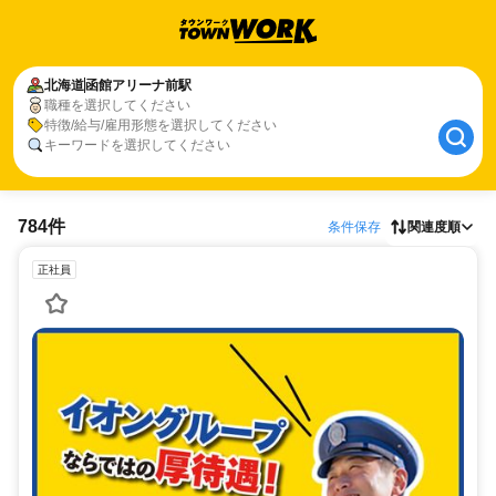
北海道
函館アリーナ前駅
職種を選択してください
特徴/給与/雇用形態を選択してください
キーワードを選択してください
784件
条件保存
関連度順
正社員