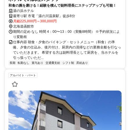
和食の腕を磨ける！経験を積んで副料理長にステップアップも可能！
湯の浜ホテル
最寄り駅 市電「湯の川温泉駅」徒歩8分
月給225,000円～300,000円
北海道函館市
期間の定め なし 時間 4：00〜13：00（実働8時間） ※予約状況によ
り変動有
仕事内容 朝食・夕食のバイキング・セットメニュー（和食）の準
備、夕食の仕込み、後片付け、厨房内の清掃などの業務全般を行なっ
ていただきます。 希望する方は副料理長として厨房を、当ホテルを
引っ張っていただ...
長期
転勤なし
賞与あり
交通費支給
シフト制
昇給あり
アルバイト・パート