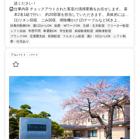
談ください！
仕事内容 チェックアウトされた客室の清掃業務をお任せします。 基
本2名1組で行い、 約20部屋を担当していただきます。 具体的には…
(1)リネン回収、ごみ回収、掃除機かけ (2)テーブルなど拭き上...
扶養内勤務OK
週1日からOK
副業・WワークOK
主婦・主夫歓迎
フリーター歓迎
シフト自由
学歴不問
車通勤OK
学生歓迎
未経験者歓迎
経験者歓迎
ブランクOK
交通費支給
長期歓迎
フルタイム歓迎
週2・3日からOK
シフト制
寮・社宅あり
アルバイト・パート