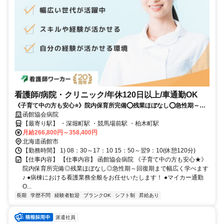
看護師/病院・クリニック/年休120日以上/車通勤OK
《子育て中の方も安心⭐》院内保育所完備⭕残業ほぼなし⭕急性期～回
復期まで幅広く学べます✨
函館協会病院
【最寄り駅】 ・深堀町駅 ・競馬場前駅 ・柏木町駅
月給266,800円～358,400円
北海道函館市
【勤務時間】 1) 08：30～17：10 15：50～翌9：10(休憩120分)
【仕事内容】 【仕事内容】 函館協会病院 《子育て中の方も安心★》
院内保育所完備◎残業ほぼなし◎急性期～回復期まで幅広く学べます
♪ ●病棟における看護業務全般をお任せいたします！ ●マイカー通勤
O...
長期
学歴不問
経験者歓迎
ブランクOK
シフト制
昇給あり
派遣社員