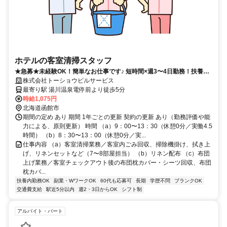
ホテルの客室清掃スタッフ
★急募★未経験OK！簡単なお仕事です♪ 短時間×週3〜4日勤務！扶養内
OK！
株式会社トーショウビルサービス
最寄り駅 湯川温泉電停前より徒歩5分
時給1,075円
北海道函館市
期間の定め あり 期間 1年ごとの更新 契約の更新 あり（勤務評価や能
力による、原則更新） 時間 （a）9：00〜13：30（休憩0分／実働4.5
時間） （b）8：30〜13：00（休憩0分／実...
仕事内容 （a）客室清掃業務／客室内ごみ回収、掃除機掛け、拭き上
げ、リネンセットなど（7〜8部屋担当） （b）リネン配布 （c）布団
上げ業務／客室チェックアウト後の布団枕カバー・シーツ回収、布団
枕カバ...
扶養内勤務OK
副業・WワークOK
60代も応募可
長期
学歴不問
ブランクOK
交通費支給
駅近5分以内
週2・3日からOK
シフト制
アルバイト・パート