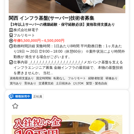
関西 インフラ基盤(サーバー)技術者募集
【3年以上サーバーの構築経験・保守経験必須】資格取得支援あり
株式会社林電子
フルリモート
年俸5,500,000円～6,500,000円
勤務時間詳細 実働時間：1日あたり8時間 平均勤務日数：1ヶ月あた
り19日 〜 20日 ⏰9:00～18:00（休憩60分） ※案件状況により時間外
勤務が 発生する場合がございます。
仕事内容 _/_/_/_/_/_/_/_/_/_/_/_/_/_/_/_/_/_/ メガバンク基盤を支える
インフラエンジニア募集 金融インフラの最前線で、 本物の基盤技術
を磨きませんか。 当社...
資格取得支援あり
固定時間制
転勤なし
フルリモート
経験者歓迎
研修あり
賞与あり
育休あり
交通費支給
土日祝休み
ひげOK
髪型・髪色自由
正社員