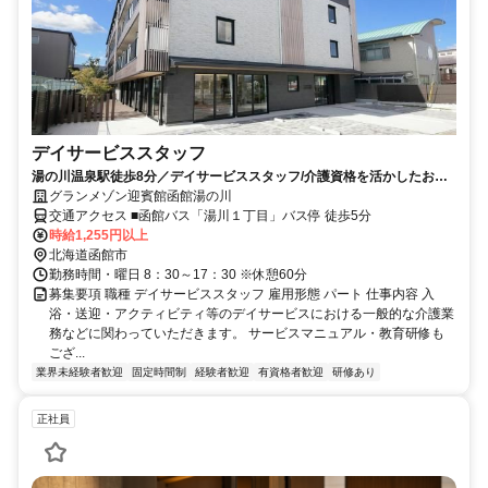
デイサービススタッフ
湯の川温泉駅徒歩8分／デイサービススタッフ/介護資格を活かしたお仕
事／研修充実の学研グループ
グランメゾン迎賓館函館湯の川
交通アクセス ■函館バス「湯川１丁目」バス停 徒歩5分
時給1,255円以上
北海道函館市
勤務時間・曜日 8：30～17：30 ※休憩60分
募集要項 職種 デイサービススタッフ 雇用形態 パート 仕事内容 入
浴・送迎・アクティビティ等のデイサービスにおける一般的な介護業
務などに関わっていただきます。 サービスマニュアル・教育研修も
ござ...
業界未経験者歓迎
固定時間制
経験者歓迎
有資格者歓迎
研修あり
正社員