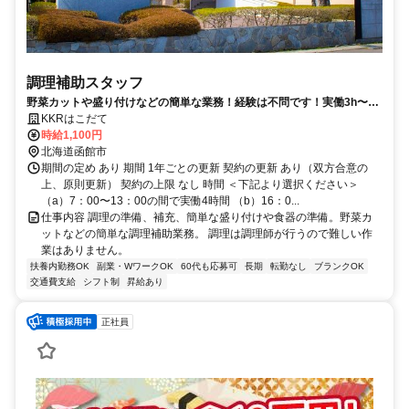
調理補助スタッフ
野菜カットや盛り付けなどの簡単な業務！経験は不問です！実働3h〜
OK！
KKRはこだて
時給1,100円
北海道函館市
期間の定め あり 期間 1年ごとの更新 契約の更新 あり（双方合意の
上、原則更新） 契約の上限 なし 時間 ＜下記より選択ください＞
（a）7：00〜13：00の間で実働4時間 （b）16：0...
仕事内容 調理の準備、補充、簡単な盛り付けや食器の準備。野菜カ
ットなどの簡単な調理補助業務。 調理は調理師が行うので難しい作
業はありません。
扶養内勤務OK
副業・WワークOK
60代も応募可
長期
転勤なし
ブランクOK
交通費支給
シフト制
昇給あり
正社員