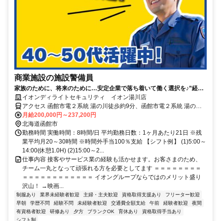
商業施設の施設警備員
家族のために、将来のために…安定企業で落ち着いて働く選択を♪”経験
ゼロからの正社員デビュー”を応援します！
イオンディライトセキュリティ イオン湯川店
アクセス 函館市電２系統 湯の川徒歩約9分、函館市電２系統 湯の川
温泉徒歩約12分、函館市電２系統 函館アリーナ前徒歩約15分
月給200,000円～237,200円
北海道函館市
勤務時間 実働時間：8時間/日 平均勤務日数：1ヶ月あたり21日 ※残
業平均月20～30時間 ※時間外手当100％支給 【シフト例】 (1)5:00～
14:00(休憩1.0H) (2)15:00～2...
仕事内容 接客やサービス業の経験も活かせます。お客さまのため、
チーム一丸となって頑張れる方を必要としてます ＝＝＝＝＝＝＝＝
＝＝＝＝＝＝＝＝＝＝＝＝ イオングループならではのメリット盛り
沢山！ →映画...
制服あり
業界未経験者歓迎
主婦・主夫歓迎
資格取得支援あり
フリーター歓迎
早朝
学歴不問
経験不問
未経験者歓迎
交通費全額支給
午前
経験者歓迎
夜間
有資格者歓迎
研修あり
夕方
ブランクOK
育休あり
資格取得手当あり
シフト制