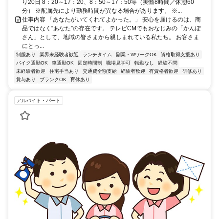
り20日 8：20～17：20、8：50～17：50等（実働8時間／休憩60
分） ※配属先により勤務時間が異なる場合があります。 ※...
仕事内容 「あなたがいてくれてよかった。」 安心を届けるのは、商
品ではなく“あなた”の存在です。 テレビCMでもおなじみの「かんぽ
さん」として、地域の皆さまから親しまれている私たち。 お客さま
にとっ...
制服あり
業界未経験者歓迎
ランチタイム
副業・WワークOK
資格取得支援あり
バイク通勤OK
車通勤OK
固定時間制
職場見学可
転勤なし
経験不問
未経験者歓迎
住宅手当あり
交通費全額支給
経験者歓迎
有資格者歓迎
研修あり
賞与あり
ブランクOK
育休あり
アルバイト・パート