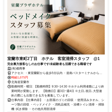
室蘭市東町2丁目 ホテル 客室清掃スタッフ @1
完全裏方接客なしのお仕事です/未経験者も活躍できる職場です
(有)都商事
アクセス: ・東室蘭駅から徒歩5分以内 ・道南バスターミナルから徒
歩5分以内 ・東町イオンから徒歩3分以内
時給1,075円
北海道室蘭市
勤務時間・曜日: 【勤務時間】9:30~14:30 ※ホテル利用者数により終
業時間が変動します。 【勤務日】週3日~週4日 ※土日､祝日､大型連
休の際にも出勤できる方を募集しています。
仕事内容: 【仕事内容】 ・お部屋のゴミの回収 ・使用済みタオル、シ
ーツ類の回収 ・ベッドメイク ・消耗品補充 ・浴槽トイレ清掃 ・掃除
機･拭き掃除 ・その他共用部清掃