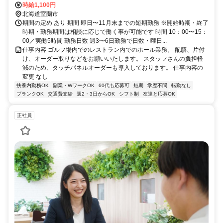
時給1,100円
北海道室蘭市
期間の定め あり 期間 即日〜11月末までの短期勤務 ※開始時期・終了
時期・勤務期間は相談に応じて働く事が可能です 時間 10：00〜15：
00／実働5時間 勤務日数 週3〜6日勤務で日数・曜日...
仕事内容 ゴルフ場内でのレストラン内でのホール業務。 配膳、片付
け、オーダー取りなどをお願いいたします。 スタッフさんの負担軽
減のため、タッチパネルオーダーも導入しております。 仕事内容の
変更 なし
扶養内勤務OK
副業・WワークOK
60代も応募可
短期
学歴不問
転勤なし
ブランクOK
交通費支給
週2・3日からOK
シフト制
友達と応募OK
正社員