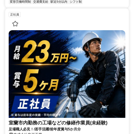
変形労働時間制
交通費支給
駅近5分以内
シフト制
正社員
室蘭市内勤務の工場などの修繕作業員(未経験)
足場職人必見！/若手活躍/前年度賞与5か月分