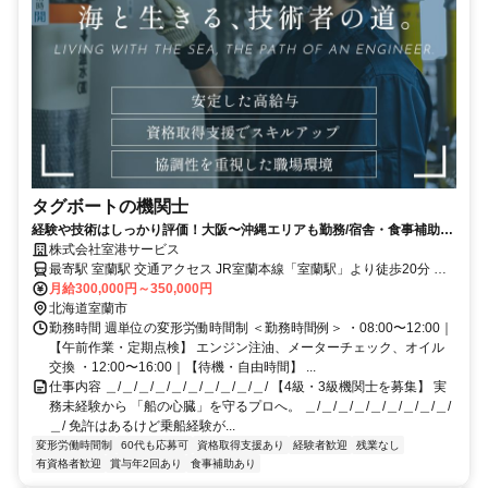
タグボートの機関士
経験や技術はしっかり評価！大阪〜沖縄エリアも勤務/宿舎・食事補助完
備残業ほぼなし＆1ヶ月の長期休暇あり〇
株式会社室港サービス
最寄駅 室蘭駅 交通アクセス JR室蘭本線「室蘭駅」より徒歩20分 ※
上記は本社へのアクセス情報です。 中城湾を中心に作業を行いま
月給300,000円～350,000円
す。
北海道室蘭市
勤務時間 週単位の変形労働時間制 ＜勤務時間例＞ ・08:00〜12:00｜
【午前作業・定期点検】 エンジン注油、メーターチェック、オイル
交換 ・12:00〜16:00｜【待機・自由時間】 ...
仕事内容 ＿/＿/＿/＿/＿/＿/＿/＿/＿/＿/ 【4級・3級機関士を募集】 実
務未経験から 「船の心臓」を守るプロへ。 ＿/＿/＿/＿/＿/＿/＿/＿/＿/
＿/ 免許はあるけど乗船経験が...
変形労働時間制
60代も応募可
資格取得支援あり
経験者歓迎
残業なし
有資格者歓迎
賞与年2回あり
食事補助あり