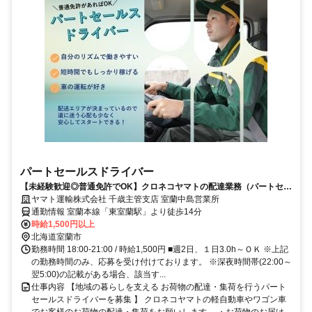
パートセールスドライバー
【未経験歓迎◎普通免許でOK】クロネコヤマトの配達業務（パートセー
ルスドライバー）
ヤマト運輸株式会社 千歳主管支店 室蘭中島営業所
通勤情報 室蘭本線「東室蘭駅」より徒歩14分
時給1,500円以上
北海道室蘭市
勤務時間 18:00-21:00 / 時給1,500円 ■週2日、１日3.0h～ＯＫ ※上記
の勤務時間のみ、応募を受け付けております。 ※深夜時間帯(22:00～
翌5:00)の記載がある場合、該当す...
仕事内容 【地域の暮らしを支える お荷物の配達・集荷を行うパート
セールスドライバーを募集 】 クロネコヤマトの軽自動車やワゴン車