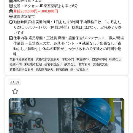
株式会社島下工業
交通・アクセス JR東室蘭駅より車で6分
月給230,000円～300,000円
北海道室蘭市
勤務時間詳細 実働時間：1日あたり8時間 平均勤務日数：1ヶ月あた
り23日 08:00～17:00（休憩1時間） 残業はほぼなく、定時終了が多
いです
仕事内容 雇用形態：正社員 職種：設備保全/メンテナンス、職人/現場
作業員 ＜足場職人の方、必見ポイント＞ ■ 残業なし／出張なし／夜
勤なし／転勤なし 休みの時間がしっかりあるので友達との時間や趣
味...
業界未経験者歓迎
資格取得支援あり
学歴不問
車通勤OK
固定時間制
転勤なし
経験不問
未経験者歓迎
住宅手当あり
残業なし
賞与あり
交通費支給
資格取得手当あり
長期休暇あり
服装自由
寮・社宅あり
正社員