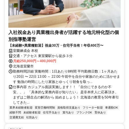
入社祝金あり異業種出身者が活躍する地元特化型の個
別指導塾運営
【未経験×異業種歓迎】祝金30万・住宅手当有！年収400万〜
室蘭練成会 本校
交通・アクセス 東室蘭駅から徒歩３分
月給250,000円～400,000円
北海道室蘭市
勤務時間詳細 実働時間：1日あたり8時間 平均勤務日数：1ヶ月あた
り20日 〜 22日 13:00 ～ 22:00 午前中を自分や家族のために活かせま
す 勉強の時間にしたり家族とゆっくり朝食を取っ...
仕事内容 カジュアル面談実施します！！ 「自分にできるのか不
安、、」 「具体的な業務内容が知りたい」 是非本求人に応募頂き、
まずはご懸念点の解消から 始めましょう！ 北海道の教育を50年牽引
してきた...
業界未経験者歓迎
変形労働時間制
資格取得支援あり
フリーター歓迎
車通勤OK
経験不問
未経験者歓迎
住宅手当あり
賞与あり
ブランクOK
育休あり
交通費支給
社割あり