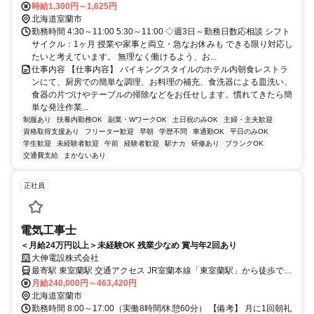
時給1,300円～1,625円
北海道室蘭市
勤務時間 4:30～11:00 5:30～11:00 ◇週3日～勤務日数応相談 シフト
サイクル：1ヶ月 授業や家事と両立・急なお休みも できる限り対応し
たいと考えています。 無理なく働けるよう、お...
仕事内容 【仕事内容】 バイキングスタイルのホテル内朝食レストラ
ンにて、厨房での簡単な調理、お料理の補充、食洗器による皿洗い、
食器の片づけやテーブルの掃除などをお任せします。慣れてきたら簡
単な発注作業...
制服あり
扶養内勤務OK
副業・WワークOK
土日祝のみOK
主婦・主夫歓迎
資格取得支援あり
フリーター歓迎
早朝
学歴不問
車通勤OK
平日のみOK
学生歓迎
未経験者歓迎
午前
経験者歓迎
駅ナカ
研修あり
ブランクOK
交通費支給
まかないあり
正社員
電気工事士
＜月給24万円以上＞未経験OK 残業少なめ 賞与年2回あり
大伸電設株式会社
最寄駅 東室蘭駅 交通アクセス JR室蘭本線「東室蘭駅」から徒歩で約
月給240,000円～463,420円
6分 マイカー通勤可（駐車場あり）
北海道室蘭市
勤務時間 8:00～17:00（実働8時間/休憩60分） 【備考】 月に1回朝礼