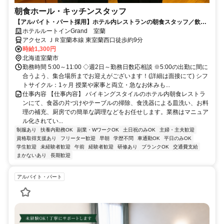
朝食ホール・キッチンスタッフ
【アルバイト・パート採用】ホテル内レストランの朝食スタッフ／飲食
未経験歓迎！主婦(夫)さん活躍中
ホテルルートインGrand 室蘭
アクセス ＪＲ室蘭本線 東室蘭西口徒歩約9分
時給1,300円
北海道室蘭市
勤務時間 5:00～11:00 ◇週2日～勤務日数応相談 ※5:00の出勤に間に
合うよう、集合場所までお迎えがございます！(詳細は面接にて) シフ
トサイクル：1ヶ月 授業や家事と両立・急なお休みも...
仕事内容 【仕事内容】 バイキングスタイルのホテル内朝食レストラ
ンにて、食器の片づけやテーブルの掃除、食洗器による皿洗い、お料
理の補充、厨房での簡単な調理などをお任せします。業務はマニュア
ル化されてい...
制服あり
扶養内勤務OK
副業・WワークOK
土日祝のみOK
主婦・主夫歓迎
資格取得支援あり
フリーター歓迎
早朝
学歴不問
車通勤OK
平日のみOK
学生歓迎
未経験者歓迎
午前
経験者歓迎
研修あり
ブランクOK
交通費支給
まかないあり
長期歓迎
アルバイト・パート