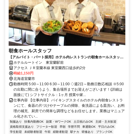
朝食ホールスタッフ
【アルバイト・パート採用】ホテル内レストランの朝食ホールスタッフ
／飲食未経験歓迎！主婦(夫)活躍中
ホテルルートイン 東室蘭駅前
アクセス ＪＲ室蘭本線 東室蘭西口徒歩約2分
時給1,150円
北海道室蘭市
勤務時間 5:00～11:00 6:30～11:00 ◇週2日～勤務日数応相談 ※5:00
の出勤に間に合うよう、集合場所までお迎えがございます！(詳細は
面接にて) シフトサイクル：1ヶ月 授業や家...
仕事内容 【仕事内容】 バイキングスタイルのホテル内朝食レストラ
ンにて、食器の片づけやテーブルの掃除、食洗器による皿洗い、お料
理の補充、厨房での簡単な調理などをお任せします。業務はマニュア
ル化されてい...
制服あり
扶養内勤務OK
副業・WワークOK
土日祝のみOK
主婦・主夫歓迎
資格取得支援あり
フリーター歓迎
早朝
学歴不問
車通勤OK
平日のみOK
学生歓迎
未経験者歓迎
午前
経験者歓迎
駅ナカ
研修あり
ブランクOK