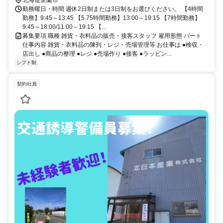
北海道室蘭市
勤務曜日・時間 週休2日制または3日制をお選びください。 【4時間
勤務】9:45～13:45 【5.75時間勤務】13:00～19:15 【7時間勤務】
9:45～18:00/11:00～19:15 【...
募集要項 職種 雑貨・衣料品の販売・接客スタッフ 雇用形態 パート
仕事内容 雑貨・衣料品の陳列・レジ・売場管理等 お仕事は ●検収・
店出し ●商品の整理 ●レジ ●売場作り ●接客 ●ラッピン...
シフト制
契約社員