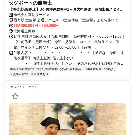
タグボートの航海士
【海技士6級以上】3ヶ月沖縄勤務⇒1ヶ月大型連休！長期出張スタイル
のタグボート航海士
株式会社室港サービス
最寄駅 室蘭駅 交通アクセス JR室蘭本線「室蘭駅」より徒歩20分 ※
上記は本社へのアクセス情報です。 中城湾を中心に作業を行いま
月給300,000円～350,000円
す。
北海道室蘭市
勤務時間 週単位の変形労働時間制 ＜勤務時間例＞ ・08:00〜12:00｜
【午前作業・定期点検】 操船・見張り、ロープ（曳航ライン）調
整、ウインチ点検など ・12:00〜16:00｜【待機・...
仕事内容 ・－・－・－・－・－・－・－・－・ 【繊細な「操船」技
術を継承】 海技士航海6級以上募集！ ・－・－・－・－・－・－・
－・－・ 「海技士免許を活かしたい」 その意欲があれば経験年数...
業界未経験者歓迎
変形労働時間制
資格取得支援あり
経験者歓迎
残業なし
有資格者歓迎
食事補助あり
アルバイト・パート