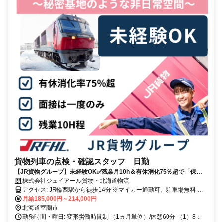
貨物列車の点検・確認スタッフ 日勤
【JR貨物グループ】未経験OK✅残業月10h＆有休消化75％超で「保存
休暇」あり／実質休日131日
株式会社ジェイアール貨物・北海道物流
アクセス: JR輪西駅から徒歩14分 ※マイカー通勤可、駐車場無料 マ
イカー通勤の場合も通勤手当別途支給
月給185,000円～214,000円
北海道室蘭市
勤務時間・曜日: 変形労働時間制 （1ヵ月単位）/休憩60分 （1）8：