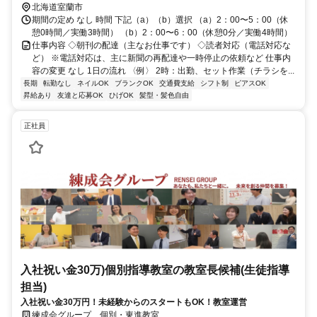
北海道室蘭市
期間の定め なし 時間 下記（a）（b）選択 （a）2：00〜5：00（休
憩0時間／実働3時間） （b）2：00〜6：00（休憩0分／実働4時間）
仕事内容 ◇朝刊の配達（主なお仕事です） ◇読者対応（電話対応な
ど） ※電話対応は、主に新聞の再配達や一時停止の依頼など 仕事内
容の変更 なし 1日の流れ 〈例〉 2時：出勤、セット作業（チラシを...
長期
転勤なし
ネイルOK
ブランクOK
交通費支給
シフト制
ピアスOK
昇給あり
友達と応募OK
ひげOK
髪型・髪色自由
正社員
入社祝い金30万)個別指導教室の教室長候補(生徒指導
担当)
入社祝い金30万円！未経験からのスタートもOK！教室運営
練成会グループ 個別・東進教室