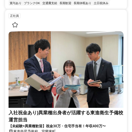
賞与あり
ブランクOK
交通費支給
長期歓迎
長期休暇あり
土日祝休み
正社員
入社祝金あり)異業種出身者が活躍する東進衛生予備校
運営担当
【未経験×異業種歓迎】祝金30万・住宅手当有！年収400万〜
東進衛星予備校 室蘭東町