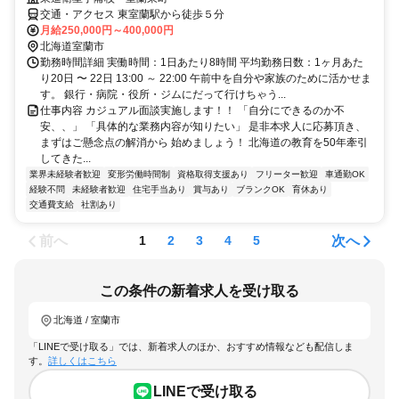
交通・アクセス 東室蘭駅から徒歩５分
月給250,000円～400,000円
北海道室蘭市
勤務時間詳細 実働時間：1日あたり8時間 平均勤務日数：1ヶ月あた
り20日 〜 22日 13:00 ～ 22:00 午前中を自分や家族のために活かせま
す。 銀行・病院・役所・ジムにだって行けちゃう...
仕事内容 カジュアル面談実施します！！ 「自分にできるのか不
安、、」 「具体的な業務内容が知りたい」 是非本求人に応募頂き、
まずはご懸念点の解消から 始めましょう！ 北海道の教育を50年牽引
してきた...
業界未経験者歓迎
変形労働時間制
資格取得支援あり
フリーター歓迎
車通勤OK
経験不問
未経験者歓迎
住宅手当あり
賞与あり
ブランクOK
育休あり
交通費支給
社割あり
前へ
次へ
1
2
3
4
5
この条件の新着求人を受け取る
北海道 / 室蘭市
「LINEで受け取る」では、新着求人のほか、おすすめ情報なども配信しま
す。
詳しくはこちら
LINEで受け取る