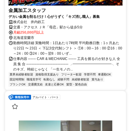
金属加工スタッフ
デカい金属を削るだけ！心がうずく「キズ消し職人」募集
株式会社 井内鉄工
交通・アクセス ＪＲ「母恋」駅から徒歩5分
月給250,000円以上
北海道室蘭市
勤務時間詳細 実働時間：1日あたり7時間 平均勤務日数：1ヶ月あた
り22日 〜 23日 ＜ 下記3交代制シフト ＞ ①8：00～16：00 ②16：00
～24：00 ③24：00～翌8：00 いず...
仕事内容 ─── CAR & MECHANIC ─── 工具を握るのが好きな人 全
員 集 合 ──────────────── ╭━━━━━━━━━━━╮ そ
のキズ、時給じゃなく 「一生モノの...
業界未経験者歓迎
資格取得支援あり
フリーター歓迎
学歴不問
車通勤OK
固定時間制
職場見学可
転勤なし
経験不問
未経験者歓迎
賞与あり
ブランクOK
交通費支給
友達と応募OK
髪型・髪色自由
アルバイト・パート