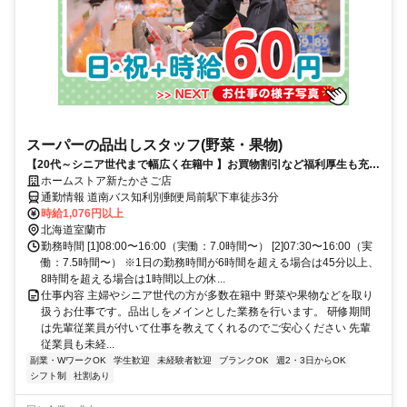
スーパーの品出しスタッフ(野菜・果物)
【20代～シニア世代まで幅広く在籍中 】お買物割引など福利厚生も充実
未経験の方でもできる簡単なお仕事です
ホームストア新たかさご店
通勤情報 道南バス知利別郵便局前駅下車徒歩3分
時給1,076円以上
北海道室蘭市
勤務時間 [1]08:00〜16:00（実働：7.0時間〜） [2]07:30〜16:00（実
働：7.5時間〜） ※1日の勤務時間が6時間を超える場合は45分以上、
8時間を超える場合は1時間以上の休...
仕事内容 主婦やシニア世代の方が多数在籍中 野菜や果物などを取り
扱うお仕事です。品出しをメインとした業務を行います。 研修期間
は先輩従業員が付いて仕事を教えてくれるのでご安心ください 先輩
従業員も未経...
副業・WワークOK
学生歓迎
未経験者歓迎
ブランクOK
週2・3日からOK
シフト制
社割あり