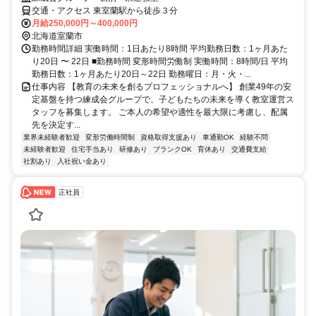
交通・アクセス 東室蘭駅から徒歩３分
月給250,000円～400,000円
北海道室蘭市
勤務時間詳細 実働時間：1日あたり8時間 平均勤務日数：1ヶ月あた
り20日 〜 22日 ■勤務時間 変形時間労働制 実働時間：8時間/日 平均
勤務日数：1ヶ月あたり20日～22日 勤務曜日：月・火・...
仕事内容 【教育の未来を創るプロフェッショナルへ】 創業49年の安
定基盤を持つ練成会グループで、子どもたちの未来を導く教室運営ス
タッフを募集します。 ご本人の希望や適性を最大限に考慮し、配属
先を決定す...
業界未経験者歓迎
変形労働時間制
資格取得支援あり
車通勤OK
経験不問
未経験者歓迎
住宅手当あり
研修あり
ブランクOK
育休あり
交通費支給
社割あり
入社祝い金あり
正社員