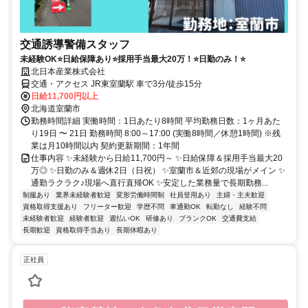
交通誘導警備スタッフ
未経験OK⭐日給保障あり⭐採用手当最大20万！⭐日勤のみ！⭐
北日本産業株式会社
交通・アクセス JR東室蘭駅 車で3分/徒歩15分
日給11,700円以上
北海道室蘭市
勤務時間詳細 実働時間：1日あたり8時間 平均勤務日数：1ヶ月あた
り19日 〜 21日 勤務時間 8:00～17:00 (実働8時間／休憩1時間) ※残
業は月10時間以内 契約更新期間：1年間
仕事内容 ✨未経験から日給11,700円～ ✨日給保障＆採用手当最大20
万◎ ✨日勤のみ＆週休2日（日祝） ✨室蘭市＆近郊の現場がメイン ✨
通勤ラクラク♪現場へ直行直帰OK ✨安定した業務量で長期勤務...
制服あり
業界未経験者歓迎
変形労働時間制
社員登用あり
主婦・主夫歓迎
資格取得支援あり
フリーター歓迎
学歴不問
車通勤OK
転勤なし
経験不問
未経験者歓迎
経験者歓迎
週払いOK
研修あり
ブランクOK
交通費支給
長期歓迎
資格取得手当あり
長期休暇あり
正社員