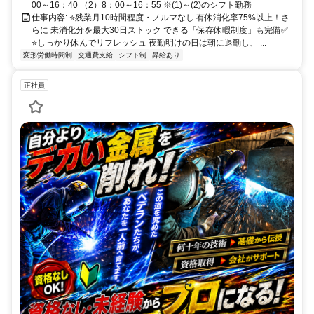
00～16：40 （2）8：00～16：55 ※(1)～(2)のシフト勤務
仕事内容: ⭐残業月10時間程度・ノルマなし 有休消化率75%以上！さ
らに 未消化分を最大30日ストック できる「保存休暇制度」も完備✅
⭐しっかり休んでリフレッシュ 夜勤明けの日は朝に退勤し、 ...
変形労働時間制
交通費支給
シフト制
昇給あり
正社員