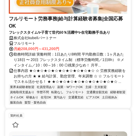
フルリモート労務事務|給与計算経験者募集|全国応募
OK
フレックスタイム✨子育て世代60％活躍中✨在宅勤務手当あり
株式会社kubellパートナー
フルリモート
月給208,000円～431,200円
勤務時間詳細 実働時間：1日あたり8時間 平均勤務日数：1ヶ月あた
り18日 〜 20日 フレックスタイム制 （標準労働時間／1日8h） ※メ
インタイム／10：00～16：00 ◎残業少なめ！ 月平...
仕事内容 ★☆★☆★☆★☆★☆★☆★☆★☆★☆ ☆ 労務実務経験を
お持ちの方 ★ ★ 給与計算、勤怠管理、年末調整 ☆ ☆ フルリモート
でスキル活かせる！ ★ ★☆★☆★☆★☆★☆★☆★☆★☆★☆ ...
業界未経験者歓迎
社員登用あり
副業・WワークOK
主婦・主夫歓迎
資格取得支援あり
学歴不問
転勤なし
フルリモート
交通費全額支給
経験者歓迎
ネイルOK
研修あり
在宅OK
賞与あり
交通費支給
ピアスOK
土日祝休み
服装自由
髪型・髪色自由
契約社員