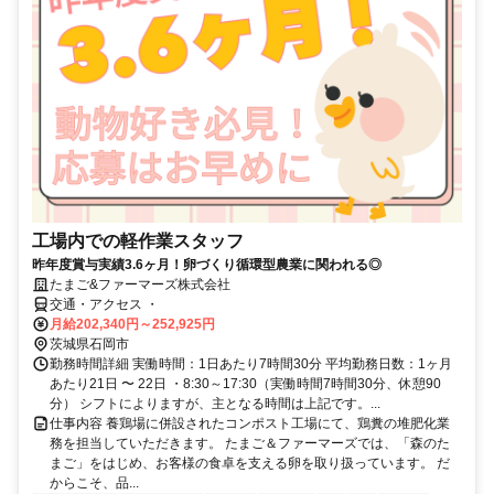
工場内での軽作業スタッフ
昨年度賞与実績3.6ヶ月！卵づくり循環型農業に関われる◎
たまご&ファーマーズ株式会社
交通・アクセス ・
月給202,340円～252,925円
茨城県石岡市
勤務時間詳細 実働時間：1日あたり7時間30分 平均勤務日数：1ヶ月
あたり21日 〜 22日 ・8:30～17:30（実働時間7時間30分、休憩90
分） シフトによりますが、主となる時間は上記です。...
仕事内容 養鶏場に併設されたコンポスト工場にて、鶏糞の堆肥化業
務を担当していただきます。 たまご＆ファーマーズでは、「森のた
まご」をはじめ、お客様の食卓を支える卵を取り扱っています。 だ
からこそ、品...