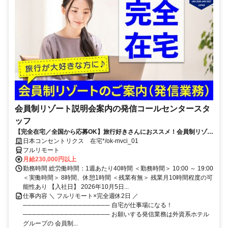
会員制リゾート説明会案内の発信コールセンタースタ
ッフ
【完全在宅／全国から応募OK】旅行好きさんにおススメ！会員制リゾー
トのご案内×テレワーク・リモートワーク◎月収34万円以上も可能！
日本コンセントリクス 在宅*/ok-mvci_01
フルリモート
月給230,000円以上
勤務時間 総労働時間：1週あたり40時間 ＜勤務時間＞ 10:00 ～ 19:00
＜実働時間＞ 8時間、休憩1時間 ＜残業有無＞ 残業月10時間程度の可
能性あり 【入社日】 2026年10月5日...
仕事内容 ＼ フルリモート×完全週休2日 ／
─────────────────── 自宅が仕事場になる！
─────────────────── お願いする発信業務は外資系ホテル
グループの 会員制...