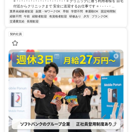
⭐・-・-・-・-・-・-・-・-・-・-・⭐ クリニックに通う利用者様を 自宅
付近からクリニックまで 安全に送迎するお仕事です ⭐・-・-・...
業界未経験者歓迎
副業・WワークOK
早朝
学歴不問
車通勤OK
固定時間制
経験不問
午前
経験者歓迎
有資格者歓迎
研修あり
夕方
ブランクOK
交通費支給
長期歓迎
契約社員