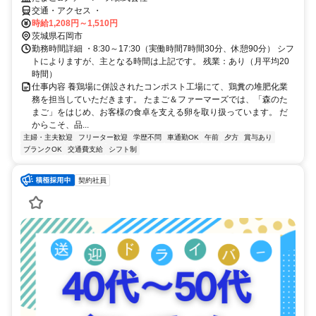
交通・アクセス ・
時給1,208円～1,510円
茨城県石岡市
勤務時間詳細 ・8:30～17:30（実働時間7時間30分、休憩90分） シフ
トによりますが、主となる時間は上記です。 残業：あり（月平均20
時間）
仕事内容 養鶏場に併設されたコンポスト工場にて、鶏糞の堆肥化業
務を担当していただきます。 たまご＆ファーマーズでは、「森のた
まご」をはじめ、お客様の食卓を支える卵を取り扱っています。 だ
からこそ、品...
主婦・主夫歓迎
フリーター歓迎
学歴不問
車通勤OK
午前
夕方
賞与あり
ブランクOK
交通費支給
シフト制
契約社員