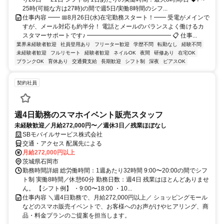
25時(可能な方は27時)の間で週5日/実働8時間のシフ...
仕事内容 ━━ 📅8月26日(水)在宅勤務スタート！━━ 受電がメインで
すが、メール対応も約半分！ 電話とメールのバランスよく働けるカ
スタマーサポートです♪ ━━━━━━━━━━━━━━ 📋 仕事...
業界未経験者歓迎
社員登用あり
フリーター歓迎
学歴不問
転勤なし
経験不問
未経験者歓迎
フルリモート
経験者歓迎
ネイルOK
夜間
研修あり
在宅OK
ブランクOK
育休あり
交通費支給
長期歓迎
シフト制
深夜
ピアスOK
契約社員
週4日勤務のスマホイベント販売スタッフ
未経験歓迎／月給272,000円〜／週休3日／残業ほぼなし
SBモバイルサービス株式会社
交通・アクセス 配属先による
月給272,000円以上
茨城県石岡市
勤務時間詳細 総労働時間：1週あたり32時間 9:00〜20:00の間でシフ
ト制 実働8時間／休憩60分 勤務日数：週4日 残業はほとんどありませ
ん。 【シフト例】 ・9:00〜18:00 ・10...
仕事内容 ＼週4日勤務で、月給272,000円以上／ ショッピングモール
などのスマホ販売イベントで、お客様へのお声がけやヒアリング、商
品・料金プランのご提案を担当します。