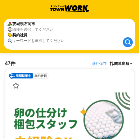
茨城県
茨城県
石岡市
石岡市
職種を選択してください
契約社員
契約社員
キーワードを選択してください
47件
条件保存
関連度順
契約社員