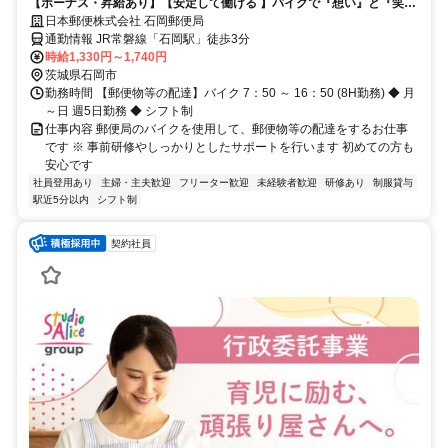
【ボーナス・昇給あり】【安定して働ける 】バイクで『想い』と『笑
顔』をつなぐお仕事してみませんか？
日本郵便株式会社 石岡郵便局
通勤情報 JR常磐線「石岡駅」徒歩3分
時給1,330円～1,740円
茨城県石岡市
勤務時間 【郵便物等の配達】バイク 7：50 ～ 16：50 (8H勤務) ◆ 月
～日 週5日勤務 ◆ シフト制
仕事内容 郵便局のバイクを使用して、郵便物等の配達をするお仕事
です ※ 事前研修やしっかりとしたサポートを行います 初めての方も
安心です
社員登用あり
主婦・主夫歓迎
フリーター歓迎
未経験者歓迎
研修あり
制服貸与
駅近5分以内
シフト制
契約社員