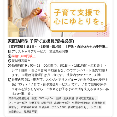
家庭訪問型 子育て支援員(資格必須)
【直行直帰】週1日～・1時間～応相談！【行政・自治体からの委託事
業】保育士や看護師の資格を活かして、誰かの助けになれるお仕事！
アリスキャリアサービス 茨城県石岡市
時給1,400円以上
茨城県石岡市
勤務時間 9：00～18：00の間で、週1日～・1日1時間～応相談！ ・
シフト自由 ・自己申告制 ※残業もないのでプライベート優先で働け
ます。 ※勤務可能曜日は月～金です。 扶養内やWワーク、副業...
仕事内容 週1～勤務可。スタジオアリスグループが自治体から委託を
受けて行う「子育て・家事支援サービス」です。 子育て経験や家事
スキルを活かしながら、ご家庭とお子さまの生活を支えるやりがいあ
るお仕事。資...
業界未経験者歓迎
副業・WワークOK
主婦・主夫歓迎
資格取得支援あり
フリーター歓迎
学歴不問
経験不問
未経験者歓迎
交通費全額支給
経験者歓迎
残業なし
有資格者歓迎
研修あり
ブランクOK
資格取得手当あり
シフト制
土日祝休み
履歴書不要