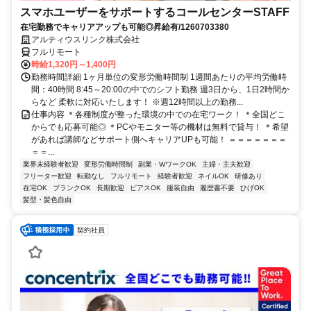
スマホユーザーをサポートするコールセンターSTAFF
在宅勤務でキャリアアップも可能◎昇給有/1260703380
アルティウスリンク株式会社
フルリモート
時給1,320円～1,400円
勤務時間詳細 1ヶ月単位の変形労働時間制 1週間あたりの平均労働時
間：40時間 8:45～20:00の中でのシフト勤務 週3日から、1日2時間か
らなど 柔軟に対応いたします！ ※週12時間以上の勤務...
仕事内容 ＊各種制度が整った環境の中での在宅ワーク！ ＊全国どこ
からでも応募可能◎ ＊PCやモニター等の機材は無料で貸与！ ＊希望
があれば講師などサポート側へキャリアUPも可能！ ＝＝＝＝＝＝＝
＝＝...
業界未経験者歓迎
変形労働時間制
副業・WワークOK
主婦・主夫歓迎
フリーター歓迎
転勤なし
フルリモート
経験者歓迎
ネイルOK
研修あり
在宅OK
ブランクOK
長期歓迎
ピアスOK
服装自由
履歴書不要
ひげOK
髪型・髪色自由
契約社員