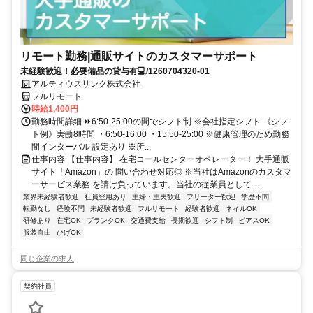
リモート勤務|通販サイトのカスタマーサポート
未経験歓迎！必要備品の貸与有💻/1260704320-01
アルティウスリンク株式会社
フルリモート
時給1,400円
勤務時間詳細 ⏩6:50-25:00の間でシフト制 ※会社指定シフト 《シフ
ト例》実働8時間 ・6:50-16:00 ・15:50-25:00 ※健康管理のため勤務
間インターバル 設定あり ※所...
仕事内容 【仕事内容】 在宅コールセンターオペレーター！ 大手通販
サイト「Amazon」の 問い合わせ対応◎ ※当社はAmazonのカスタマ
ーサービス業務 を請け負っています。当社の従業員として ...
業界未経験者歓迎
社員登用あり
主婦・主夫歓迎
フリーター歓迎
学歴不問
転勤なし
経験不問
未経験者歓迎
フルリモート
経験者歓迎
ネイルOK
研修あり
在宅OK
ブランクOK
交通費支給
長期歓迎
シフト制
ピアスOK
服装自由
ひげOK
同じ企業の求人
契約社員