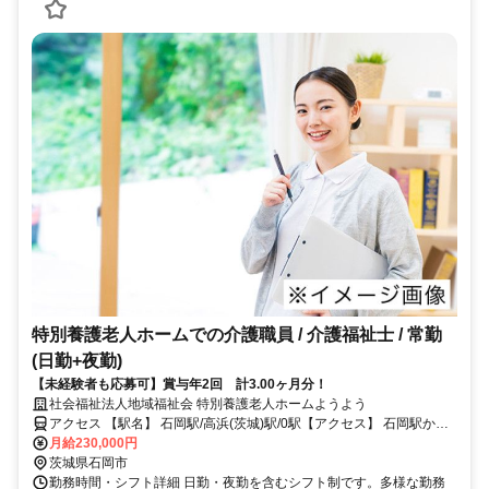
特別養護老人ホームでの介護職員 / 介護福祉士 / 常勤
(日勤+夜勤)
【未経験者も応募可】賞与年2回 計3.00ヶ月分！
社会福祉法人地域福祉会 特別養護老人ホームようよう
アクセス 【駅名】 石岡駅/高浜(茨城)駅/0駅【アクセス】 石岡駅から
徒歩21分
月給230,000円
茨城県石岡市
勤務時間・シフト詳細 日勤・夜勤を含むシフト制です。多様な勤務