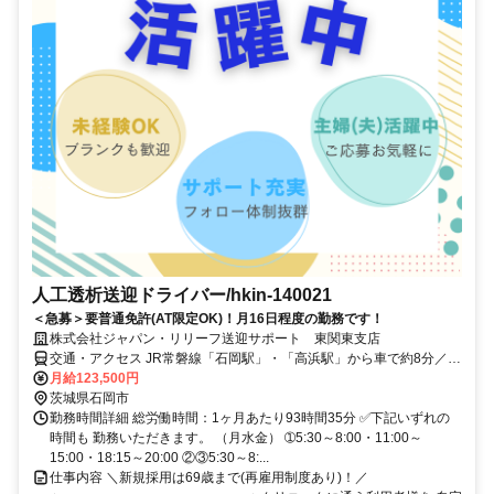
人工透析送迎ドライバー/hkin-140021
＜急募＞要普通免許(AT限定OK)！月16日程度の勤務です！
株式会社ジャパン・リリーフ送迎サポート 東関東支店
交通・アクセス JR常磐線「石岡駅」・「高浜駅」から車で約8分／
JR常磐線「神立駅」から車で約20分／JR常磐線「羽鳥駅」から車で
月給123,500円
約23分 ✅車通勤OK
茨城県石岡市
勤務時間詳細 総労働時間：1ヶ月あたり93時間35分 ✅下記いずれの
時間も 勤務いただきます。 （月水金） ➀5:30～8:00・11:00～
15:00・18:15～20:00 ②③5:30～8:...
仕事内容 ＼新規採用は69歳まで(再雇用制度あり)！／