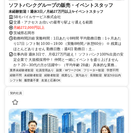
ソフトバンクグループの販売・イベントスタッフ
未経験歓迎！週休3日／月給27万円以上✨イベントスタッフ
SBモバイルサービス株式会社
交通・アクセス お住いの最寄り駅より通える範囲
月給272,000円以上
茨城県石岡市
勤務時間詳細 実働時間：1日あたり8時間 平均勤務日数：1ヶ月あた
り17日 シフト制 10:00～19:00 （実働8時間／休憩60分） ※ 残業は
ほとんどありません 勤務日数：週4日 勤務日：土...
仕事内容 週休3日で、月収27万円超え！ ソフトバンク100%出資の安
定企業で 大規模採用中！ 仲間と一緒にイベントを盛り上げません
か？ 20～30代の方が活躍中✨ （平均年齢 28歳） 具体的な業務...
業界未経験者歓迎
社員登用あり
副業・WワークOK
フリーター歓迎
学歴不問
経験不問
未経験者歓迎
経験者歓迎
残業なし
賞与あり
長期歓迎
駅近5分以内
シフト制
履歴書不要
友達と応募OK
契約社員