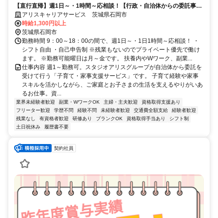
【直行直帰】週1日～・1時間～応相談！【行政・自治体からの委託事
業】保育士や看護師の資格を活かして、誰かの助けになれるお仕事！
アリスキャリアサービス 茨城県石岡市
時給1,300円以上
茨城県石岡市
勤務時間 9：00～18：00の間で、週1日～・1日1時間～応相談！ ・
シフト自由 ・自己申告制 ※残業もないのでプライベート優先で働け
ます。 ※勤務可能曜日は月～金です。 扶養内やWワーク、副業...
仕事内容 週1～勤務可。スタジオアリスグループが自治体から委託を
受けて行う「子育て・家事支援サービス」です。 子育て経験や家事
スキルを活かしながら、ご家庭とお子さまの生活を支えるやりがいあ
るお仕事。資...
業界未経験者歓迎
副業・WワークOK
主婦・主夫歓迎
資格取得支援あり
フリーター歓迎
学歴不問
経験不問
未経験者歓迎
交通費全額支給
経験者歓迎
残業なし
有資格者歓迎
研修あり
ブランクOK
資格取得手当あり
シフト制
土日祝休み
履歴書不要
契約社員