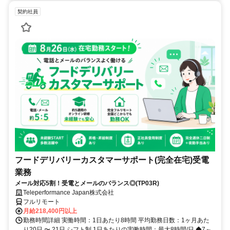
契約社員
フードデリバリーカスタマーサポート(完全在宅)受電
業務
メール対応5割！受電とメールのバランス◎(TP03R)
Teleperformance Japan株式会社
フルリモート
月給218,400円以上
勤務時間詳細 実働時間：1日あたり8時間 平均勤務日数：1ヶ月あた
り20日 〜 21日 シフト制 1日あたりの実働時間：最大8時間/日 ◆7～