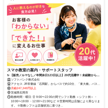
スマホ教室の案内・サポートスタッフ
✨ 【販売ノルマなし／年間休日123日以上】20代活躍中！未経験から
「スマホの先生」としてお客様の笑顔を引き出すお仕事です
ソフトバンク株式会社
アクセス: JR常磐線「石岡駅」からバスで約10分、「東大橋」バス停
下車 徒歩約5分
月給247,340円以上
茨城県石岡市
勤務時間・曜日: ⏰ 9:00〜22:00の間でシフト勤務 ＜シフト例＞ ・
10:00〜19:00 ・12:00〜21:00など ※営業時間は店舗により異なりま
す。 ※勤務シフトは店舗状況に基づき...