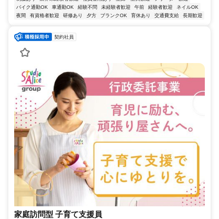
バイク通勤OK
車通勤OK
経験不問
未経験者歓迎
午前
経験者歓迎
ネイルOK
夜間
有資格者歓迎
研修あり
夕方
ブランクOK
育休あり
交通費支給
長期歓迎
契約社員
家庭訪問型 子育て支援員