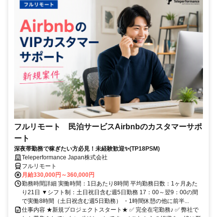
フルリモート 民泊サービスAirbnbのカスタマーサポ
ート
深夜帯勤務で稼ぎたい方必見！未経験歓迎✨(TP18PSM)
Teleperformance Japan株式会社
フルリモート
月給330,000円～360,000円
勤務時間詳細 実働時間：1日あたり8時間 平均勤務日数：1ヶ月あた
り21日 ▼シフト制：土日祝日含む週5日勤務 17：00～翌9：00の間
で実働8時間（土日祝含む週5日勤務） ・1時間休憩の他に前半...
仕事内容 ★新規プロジェクトスタート★ ✅ 完全在宅勤務♪ ✅ 弊社で