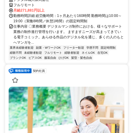
フルリモート
月給271,881円以上
勤務時間詳細 総労働時間：1ヶ月あたり160時間 勤務時間は10:00～
19:00（実働8時間／休憩1時間）の固定時間制
仕事内容 〇業務概要 デジタルマンガ制作における、様々なサポート
業務の制作進行管理を行います。 ますますニーズが高まってきてい
る電子コミック。あらゆる作品のデジタル化を通じ、多くの人のもと
へマンガを...
業界未経験者歓迎
副業・WワークOK
フリーター歓迎
学歴不問
固定時間制
経験不問
未経験者歓迎
フルリモート
経験者歓迎
ネイルOK
在宅OK
ブランクOK
ピアスOK
服装自由
ひげOK
髪型・髪色自由
契約社員