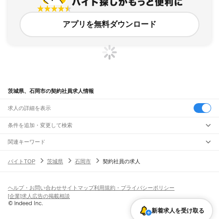
アプリを無料ダウンロード
茨城県、石岡市の契約社員求人情報
求人の詳細を表示
条件を追加・変更して検索
市区町村を追加・変更
関連キーワード
茨城県 石岡市 正社員受付
正社員石岡市 茨城県石岡市
茨城県 石岡市 内職
茨城県
駅を追加・変更
バイトTOP
茨城県
石岡市
契約社員の求人
茨城県 石岡市 正社員 接客業
茨城県 石岡市 障害者雇用
茨城県
すべて
水戸市
日立市
土浦市
古河市
石岡市
結城市
龍ケ崎市
下妻市
常総市
常陸太田市
職種を追加・変更
JR常磐線(取手～いわき)
高萩市
北茨城市
笠間市
取手市
牛久市
つくば市
ひたちなか市
鹿嶋市
潮来市
取手駅
藤代駅
龍ケ崎市駅
牛久駅
ひたち野うしく駅
荒川沖駅
土浦駅
神立駅
高浜駅
飲食・フードサービス
守谷市
常陸大宮市
那珂市
筑西市
坂東市
稲敷市
かすみがうら市
桜川市
神栖市
ヘルプ・お問い合わせ
サイトマップ
利用規約・プライバシーポリシー
特徴を追加・変更
石岡駅
羽鳥駅
岩間駅
友部駅
内原駅
赤塚駅
偕楽園駅
水戸駅
勝田駅
佐和駅
東海駅
飲食・フードサービス
行方市
鉾田市
つくばみらい市
すべて
小美玉市
東茨城郡
那珂郡
久慈郡
稲敷郡
結城郡
[企業]求人広告の掲載相談
大甕駅
常陸多賀駅
日立駅
小木津駅
十王駅
高萩駅
南中郷駅
磯原駅
大津港駅
ホールスタッフ
キッチンスタッフ
皿洗い・洗い場
精肉・鮮魚加工
給食調理
人気
猿島郡
北相馬郡
雇用形態を追加・変更
新着求人を受け取る
パン屋（ベーカリー）
フードカウンター販売員
バー（BAR）・バーテンダー
日払いOK
高校生歓迎
学生歓迎
深夜の仕事
髪型・髪色自由
ひげOK
ネイルOK
宇都宮線