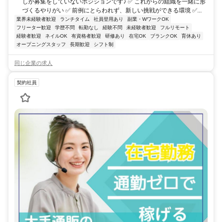
しか募集をしていないポジションです♪ ✅ これからの組織を一緒に形
づくるやりがい ✅ 前例にとらわれず、新しい挑戦ができる環境 ✅...
業界未経験者歓迎
ランチタイム
社員登用あり
副業・WワークOK
フリーター歓迎
学歴不問
転勤なし
経験不問
未経験者歓迎
フルリモート
経験者歓迎
ネイルOK
有資格者歓迎
研修あり
在宅OK
ブランクOK
育休あり
オープニングスタッフ
長期歓迎
シフト制
同じ企業の求人
契約社員