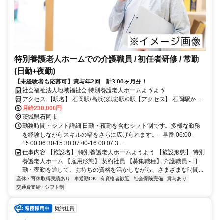
特別養護老人ホームでの介護職員 / 初任者研修 / 常勤
(日勤+夜勤)
【未経験者も応募可】賞与年2回 計3.00ヶ月分！
社会福祉法人地域福祉会 特別養護老人ホームようよう
アクセス 【駅名】 石岡駅/高浜(茨城)駅/0駅【アクセス】 石岡駅から
徒歩21分
月給230,000円
茨城県石岡市
勤務時間・シフト詳細 日勤・夜勤を含むシフト制です。多様な勤務
を経験しながらスキルの幅をさらに広げられます。 - 早番 06:00-
15:00 06:30-15:30 07:00-16:00 07:3...
仕事内容 【施設名】:特別養護老人ホームようよう 【施設形態】:特別
養護老人ホーム 【雇用形態】:契約社員 【募集職種】:介護職員 - 日
勤・夜勤を通して、お持ちの資格を活かしながら、さまざまな時間...
産休・育休取得実績あり
車通勤OK
有資格者歓迎
社会保険完備
賞与あり
交通費支給
シフト制
契約社員