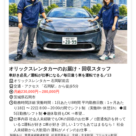
オリックスレンタカーのお届け・回収スタッフ
車好き必見／運転が仕事になる／毎日違う車を運転できる／13
オリックスレンタカー 石岡駅前店
交通・アクセス 「石岡駅」から徒歩5分
月給230,000円～280,000円
茨城県石岡市
勤務時間詳細 実働時間：1日あたり8時間 平均勤務日数：1ヶ月あた
り18日 〜 22日 8:00～20:00の間でシフト制 （実働8h･休憩1h） ◆週
5日勤務/シフト制 ◆連休取得もOK ⇒希望...
仕事内容 社会人未経験でもOKの回収のお仕事 ／ □普通免許を持って
いる □運転が好き □車が好き･詳しい 1つでもあてはまるなら！ 社会
人未経験から大歓迎の 運転がメインのお仕事 ...
制服あり
業界未経験者歓迎
社員登用あり
主婦・主夫歓迎
フリーター歓迎