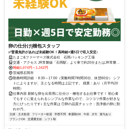
卵の仕分け|梱包スタッフ
✅普通免許があれば未経験OK！高時給×週5日で収入安定♪
たまご&ファーマーズ株式会社 石岡パッキング工場
交通・アクセス JR常磐線「石岡駅」より車で約20分またはJR常磐線
「神立駅」から車で5分 ※車通勤OK
時給1,074円～1,342円
茨城県石岡市
勤務時間詳細 ・8:30～17:00（実働時間7時間30分、休憩60分） シフ
トによりますが、主となる時間は上記です。 残業：あり（月平均20
時間）
仕事内容 新鮮な卵を出荷用に仕分け・梱包するお仕事です！ 初心者
でもすぐに覚えられるシンプルな作業なので、コツコツ作業が好きな
方にぴったりです♪ 主な作業は ①卵の品質チェック：洗浄後の卵に割
れや汚...
主婦・主夫歓迎
フリーター歓迎
学歴不問
車通勤OK
午前
夕方
賞与あり
ブランクOK
交通費支給
シフト制