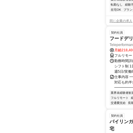
転勤なし
経験
在宅OK
ブラン
同じ企業の求人
契約社員
フードデリ
Teleperform
月給218,4
フルリモー
勤務時間詳細
シフト制 1
週5日/実働8
仕事内容 ━
対応も約半
━━━━━━
業界未経験者歓
フルリモート
交通費支給
長
契約社員
バイリンガ
宅