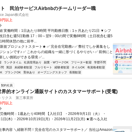
ト 民泊サービスAirbnbのチームリーダー職
ance Japan株式会社
00円以上
ト
細 実働時間：1日あたり8時間 平均勤務日数：1ヶ月あたり21日 ▼シフ
祝日含む週5日勤務 17：00～翌9：00の間で実働8時間（土日祝含む週5
1時間休憩の他に前半...
★新規プロジェクトスタート★ ✅ 完全在宅勤務♪ ✅ 弊社でしか募集をし
ジションです♪ ✅ これからの組織を一緒に形づくるやりがい ✅ 前例にと
しい挑戦ができる環境 ✅...
迎
ランチタイム
社員登用あり
副業・WワークOK
フリーター歓迎
学歴不問
不問
英語
未経験者歓迎
フルリモート
経験者歓迎
ネイルOK
有資格者歓迎
K
ブランクOK
育休あり
オープニングスタッフ
長期歓迎
契約社員
世界的オンライン通販サイトのカスタマーサポート(受電)
トリクス 第三事業所
00円以上
ト
労働時間：1週あたり40時間 【入社日】 ・2026年9月1日（火） ・
月1日(木) ・2026年10月19日(月) ・2026年11月2日(月) ★選べる入社
■仕事内容 ＼経験不問！完全在宅のカスタマーサポート／ 当社はAmazon