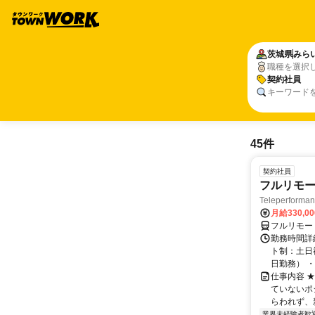
茨城県
みら
職種を選択
契約社員
キーワード
45件
契約社員
フルリモー
Teleperform
月給330,0
フルリモー
勤務時間詳
ト制：土日
日勤務） ・
仕事内容 
ていないポ
らわれず、新
業界未経験者歓