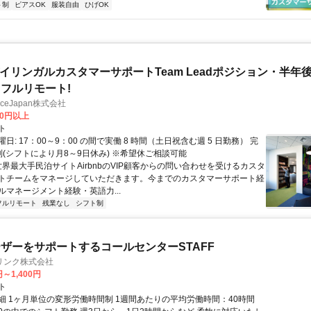
ト制
ピアスOK
服装自由
ひげOK
バイリンガルカスタマーサポートTeam Leadポジション・半年
フルリモート!
manceJapan株式会社
00円以上
ト
日: 17：00～9：00 の間で実働 8 時間（土日祝含む週 5 日勤務） 完
制(シフトにより月8～9日休み) ※希望休ご相談可能
世界最大手民泊サイトAirbnbのVIP顧客からの問い合わせを受けるカスタ
トチームをマネージしていただきます。今までのカスタマーサポート経
ルマネージメント経験・英語力...
フルリモート
残業なし
シフト制
ザーをサポートするコールセンターSTAFF
リンク株式会社
円～1,400円
ト
細 1ヶ月単位の変形労働時間制 1週間あたりの平均労働時間：40時間