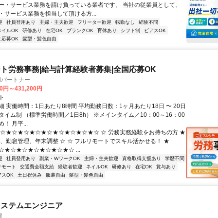
ー・サービス業務を請け負っている業者です。 当社の従業員として、
・サービス業務を担当して頂ける方...
迎
社員登用あり
主婦・主夫歓迎
フリーター歓迎
転勤なし
経験不問
ネイルOK
研修あり
在宅OK
ブランクOK
育休あり
シフト制
ピアスOK
と応募OK
髪型・髪色自由
ト労務事務|給与計算経験者募集|全国応募OK
llパートナー
00円～431,200円
ト
 実働時間：1日あたり8時間 平均勤務日数：1ヶ月あたり18日 〜 20日
イム制 （標準労働時間／1日8h） ※メインタイム／10：00～16：00
！ 月平...
★☆★☆★☆★☆★☆★☆★☆★☆★☆ ☆ 労務実務経験をお持ちの方 ★
算、勤怠管理、年末調整 ☆ ☆ フルリモートでスキル活かせる！ ★
★☆★☆★☆★☆★☆★☆ ...
迎
社員登用あり
副業・WワークOK
主婦・主夫歓迎
資格取得支援あり
学歴不問
リモート
交通費全額支給
経験者歓迎
ネイルOK
研修あり
在宅OK
賞与あり
アスOK
土日祝休み
服装自由
髪型・髪色自由
システムエンジニア
屋