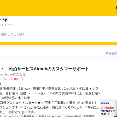
い平駅
してください
を選択してください
条件保
ト 民泊サービスAirbnbのカスタマーサポート
ance Japan株式会社
00円～360,000円
ト
細 実働時間：1日あたり8時間 平均勤務日数：1ヶ月あたり21日 ▼シフ
祝日含む週5日勤務 17：00～翌9：00の間で実働8時間（土日祝含む週5
1時間休憩の他に前半...
★新規プロジェクトスタート★ ✅ 完全在宅勤務♪ ✅ 弊社でしか募集をし
ジションです♪ ✅ これからの組織を一緒に形づくるやりがい ✅ 前例にと
しい挑戦ができる環境 ✅...
迎
ランチタイム
社員登用あり
副業・WワークOK
フリーター歓迎
学歴不問