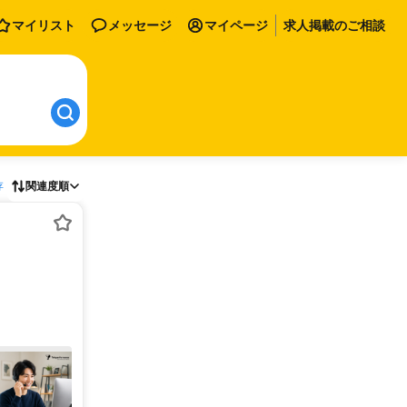
マイリスト
メッセージ
マイページ
求人掲載のご相談
存
関連度順