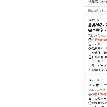
長期歓迎
シフ
同じ企業の求人
契約社員
急募!4名
完全在宅・
Teleperfor
月給550,0
フルリモー
勤務時間・曜
全週休2日
仕事内容: 
マーサポー
験・ピープ
社員登用あり
契約社員
スマホユー
アルティウス
時給1,320
フルリモー
勤務時間詳