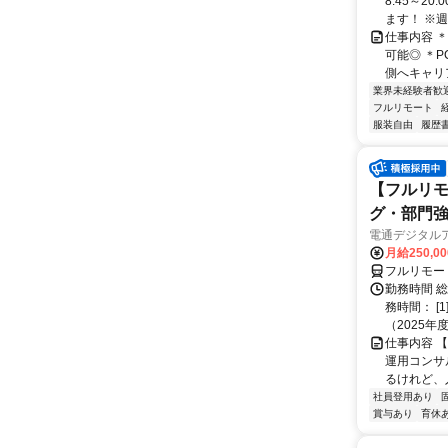
8:45～2
ます！ ※週
仕事内容 
可能◎ ＊
側へキャリア
業界未経験者歓
フルリモート
服装自由
履歴
【フルリモ
グ・部門
電通デジタル
月給250,0
フルリモー
勤務時間 
務時間： [
（2025年
仕事内容 
運用コンサ
るけれど、
社員登用あり
賞与あり
育休