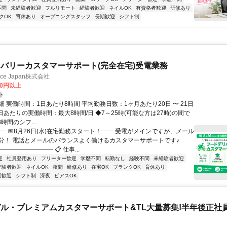
不問
未経験者歓迎
フルリモート
経験者歓迎
ネイルOK
有資格者歓迎
研修あり
クOK
育休あり
オープニングスタッフ
長期歓迎
シフト制
バリーカスタマーサポート(完全在宅)受電業務
ance Japan株式会社
00円以上
ト
 実働時間：1日あたり8時間 平均勤務日数：1ヶ月あたり20日 〜 21日
日あたりの実働時間：最大8時間/日 ◆7～25時(可能な方は27時)の間で
時間のシフ...
━ 📅8月26日(水)在宅勤務スタート！━━ 受電がメインですが、メール
分！ 電話とメールのバランスよく働けるカスタマーサポートです♪
━━━━━━━━ 📋 仕事...
迎
社員登用あり
フリーター歓迎
学歴不問
転勤なし
経験不問
未経験者歓迎
経験者歓迎
ネイルOK
夜間
研修あり
在宅OK
ブランクOK
育休あり
期歓迎
シフト制
深夜
ピアスOK
ル・プレミアムカスタマーサポート&TL大量募集!半年後正社