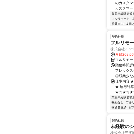
のカスタマ
カスタマー
業界未経験者歓
フルリモート
服装自由
友達
契約社員
フルリモー
株式会社kube
月給208,0
フルリモー
勤務時間詳細
フレックスタ
◎残業少なめ
仕事内容 
★ 給与計
★☆★☆★☆
業界未経験者歓
転勤なし
フル
交通費支給
ピ
契約社員
未経験の
株式会社三河