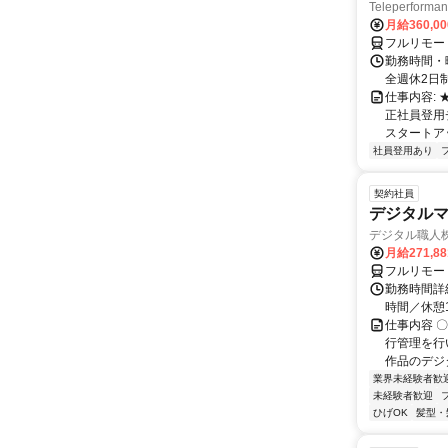
Teleperfor
月給360,0
フルリモー
勤務時間・曜
全週休2日
仕事内容:
正社員登用
スタートア
社員登用あり
契約社員
デジタル
デジタル職人
月給271,8
フルリモー
勤務時間詳細
時間／休憩
仕事内容 
行管理を行
作品のデジ
業界未経験者歓
未経験者歓迎
ひげOK
髪型・