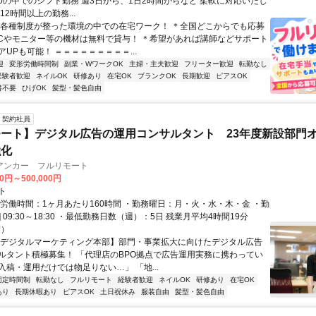
0:00の中でのシフト勤務 週3日から、1日2時間からなど 柔軟に対応いたし
12時間以上の勤務...
＊各種制度が整った環境の中での在宅ワーク！ ＊全国どこからでも応募
PCやモニター等の機材は無料で貸与！ ＊希望があれば講師などサポート
UPも可能！ ＝＝＝＝＝＝＝＝＝...
迎
変形労働時間制
副業・WワークOK
主婦・主夫歓迎
フリーター歓迎
転勤なし
経験者歓迎
ネイルOK
研修あり
在宅OK
ブランクOK
長期歓迎
ピアスOK
書不要
ひげOK
髪型・髪色自由
契約社員
ート】デジタル広告の運用コンサルタント 23年度新設部門
強化
アンカー フルリモート
00円～500,000円
ト
総労働時間：1ヶ月あたり160時間 ・勤務曜日：月・火・水・木・金 ・勤
1] 09:30～18:30 ・最低勤務日数（週）：5日 残業月平均4時間19分
度）
【デジタルマーケティング本部】部門・事業拡大に向けたデジタル広告
ルタント積極募集！ 「代理店のBPO拠点で広告運用実務に携わってい
入稿・運用だけでは物足りない…」 「地...
固定時間制
転勤なし
フルリモート
経験者歓迎
ネイルOK
研修あり
在宅OK
あり
長期休暇あり
ピアスOK
土日祝休み
服装自由
髪型・髪色自由