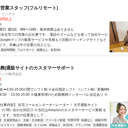
営業スタッフ(フルリモート)
トリンクス
00円以上
ト
曜日: 週5回、9時〜18時、基本残業はありません
 完全在宅での営業のお仕事です。 電話やズームなどを使って自社サービ
Googleマップの集客サービスや見積もり比較のマッチングサイトなど
ビス、対象は中小企業の法人とな...
固定時間制
フルリモート
残業なし
在宅OK
務|通販サイトのカスタマーサポート
リンク株式会社
円
ト
 ⏩6:50-25:00の間でシフト制 ※会社指定シフト 《シフト例》実働8時
-16:00 ・15:50-25:00 ※健康管理のため勤務間インターバル 設定あり ※
【仕事内容】 在宅コールセンターオペレーター！ 大手通販サイト
n」の 問い合わせ対応◎ ※当社はAmazonのカスタマーサービス業務 を
ます。当社の従業員として ...
迎
社員登用あり
主婦・主夫歓迎
フリーター歓迎
学歴不問
転勤なし
経験不問
フルリモート
経験者歓迎
ネイルOK
研修あり
在宅OK
ブランクOK
交通費支給