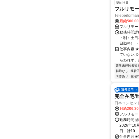
契約社員
フルリモー
Teleperform
月給500,0
フルリモー
勤務時間詳
ト制：土日
日勤務） ・
仕事内容 
ていないポ
らわれず、新
業界未経験者歓
転勤なし
経験
研修あり
在宅O
完全在宅/
日本コンセン
月給206,3
フルリモー
勤務時間 総
2026年10
日！計10...
仕事内容 