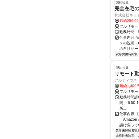
契約社員
完全在宅の
株式会社ネッ
月給250,0
フルリモー
勤務時間・
仕事内容:
スの説明（
の自社サー
変形労働時間制
契約社員
リモート勤
アルティウス
時給1,400
フルリモー
勤務時間詳細
間 ・6:50
所...
仕事内容 
「Amazo
請け負ってい
業界未経験者歓
未経験者歓迎