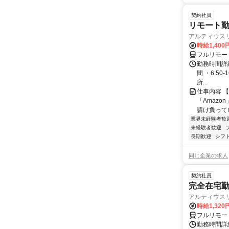
契約社員
リモート勤
アルティウス
時給1,400
フルリモー
勤務時間詳細
間 ・6:50
所...
仕事内容 
「Amazo
請け負ってい
業界未経験者歓
未経験者歓迎
長期歓迎
シフ
同じ企業の求人
契約社員
完全在宅勤
アルティウス
時給1,320
フルリモー
勤務時間詳