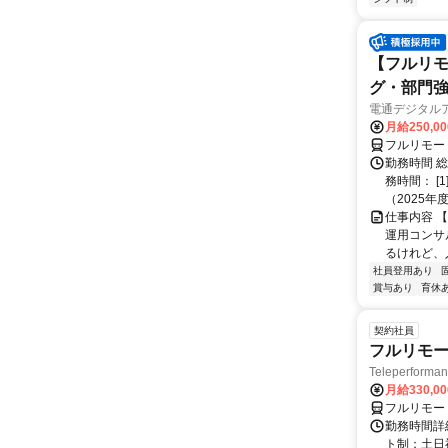
【フルリモ
グ・部門
電通デジタル
月給250,0
フルリモー
勤務時間 
務時間： [
（2025年
仕事内容 
運用コンサ
るけれど、
社員登用あり
賞与あり
育休
契約社員
フルリモー
Teleperform
月給330,0
フルリモー
勤務時間詳
ト制：土日