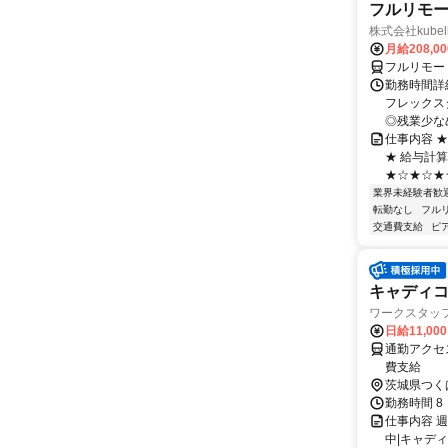
フルリモー
株式会社kube
月給208,0
フルリモー
勤務時間詳細
フレックスタ
◎残業少なめ
仕事内容 
★ 給与計
★☆★☆★☆
業界未経験者歓
転勤なし
フル
交通費支給
ピ
キャディ
ワークスタッ
日給11,00
通勤アクセ
費支給
茨城県つく
勤務時間 8
仕事内容 週
中|キャデ