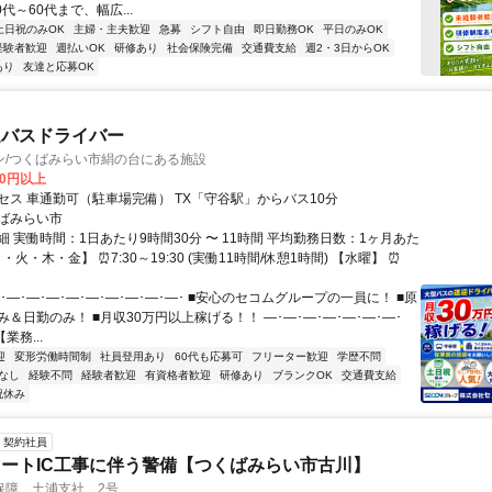
0代～60代まで、幅広...
土日祝のみOK
主婦・主夫歓迎
急募
シフト自由
即日勤務OK
平日のみOK
経験者歓迎
週払いOK
研修あり
社会保険完備
交通費支給
週2・3日からOK
あり
友達と応募OK
迎バスドライバー
ン/つくばみらい市絹の台にある施設
00円以上
セス 車通勤可（駐車場完備） TX「守谷駅」からバス10分
ばみらい市
 実働時間：1日あたり9時間30分 〜 11時間 平均勤務日数：1ヶ月あた
・火・木・金】 ⏰7:30～19:30 (実働11時間/休憩1時間) 【水曜】 ⏰
･―･―･―･―･―･―･―･―･―･ ■安心のセコムグループの一員に！ ■原
＆日勤のみ！ ■月収30万円以上稼げる！！ ―･―･―･―･―･―･―･
業務...
迎
変形労働時間制
社員登用あり
60代も応募可
フリーター歓迎
学歴不問
なし
経験不問
経験者歓迎
有資格者歓迎
研修あり
ブランクOK
交通費支給
祝休み
契約社員
ートIC工事に伴う警備【つくばみらい市古川】
保障 土浦支社 2号