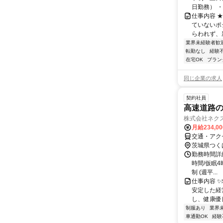
日勤務） ・
仕事内容 
ていないポ
らわれず、新
業界未経験者歓
転勤なし
経験
在宅OK
ブラン
同じ企業の求人
契約社員
高速道路
株式会社ネク
月給234,0
交通・アク
茨城県つく
勤務時間詳細
時間/仮眠4
制 (週平...
仕事内容 ✨
安定した経
し、健康優良
制服あり
業界
車通勤OK
経験