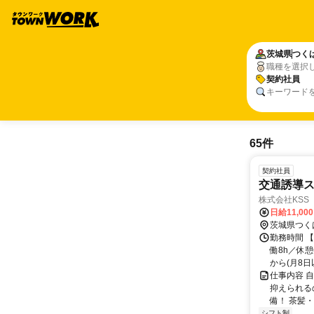
茨城県
つく
職種を選択
契約社員
キーワード
65件
契約社員
交通誘導
株式会社KSS
日給11,00
茨城県つく
勤務時間 【
働8h／休
から(月8日以
仕事内容 
抑えられる
備！ 茶髪・
シフト制