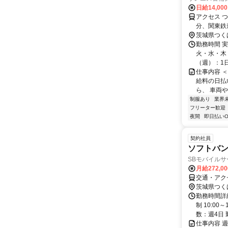
日給14,00
アクセス 
分、関東鉄道
バイク通勤
茨城県つく
勤務時間 実
火・水・木・
（週）：1日 
仕事内容 
給料の日払
ら、 車両
制服あり
業界
フリーター歓迎
夜間
即日払いO
契約社員
ソフトバ
SBモバイル
月給272,0
交通・アク
茨城県つく
勤務時間詳
制 10:0
数：週4日 
仕事内容 