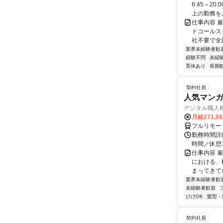
8:45～2
上の勤務をお
仕事内容 
ドコールス
社不要で全国
業界未経験者歓
経験不問
未経
育休あり
長期
契約社員
人気マンガ
デジタル職人
月給271,8
フルリモー
勤務時間詳細
時間／休憩
仕事内容 
における、
まってきて
業界未経験者歓
未経験者歓迎
ひげOK
髪型・
契約社員