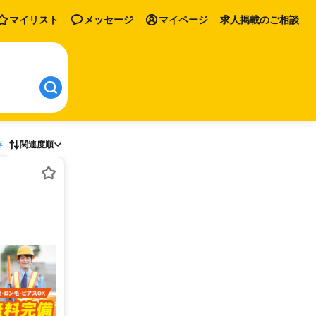
マイリスト
メッセージ
マイページ
求人掲載のご相談
存
関連度順