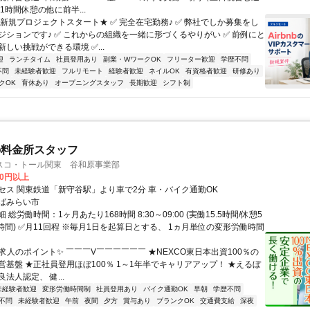
1時間休憩の他に前半...
★新規プロジェクトスタート★ ✅ 完全在宅勤務♪ ✅ 弊社でしか募集をし
ジションです♪ ✅ これからの組織を一緒に形づくるやりがい ✅ 前例にと
しい挑戦ができる環境 ✅...
迎
ランチタイム
社員登用あり
副業・WワークOK
フリーター歓迎
学歴不問
不問
未経験者歓迎
フルリモート
経験者歓迎
ネイルOK
有資格者歓迎
研修あり
クOK
育休あり
オープニングスタッフ
長期歓迎
シフト制
の料金所スタッフ
スコ・トール関東 谷和原事業部
00円以上
セス 関東鉄道「新守谷駅」より車で2分 車・バイク通勤OK
ばみらい市
 総労働時間：1ヶ月あたり168時間 8:30～09:00 (実働15.5時間/休憩5
時間) ✅月11回程 ※毎月1日を起算日とする、 1ヵ月単位の変形労働時間
求人のポイント✨ ￣￣￣V￣￣￣￣￣￣ ★NEXCO東日本出資100％の
営基盤 ★正社員登用ほぼ100％ 1～1年半でキャリアアップ！ ★えるぼ
法人認定、 健...
未経験者歓迎
変形労働時間制
社員登用あり
バイク通勤OK
早朝
学歴不問
不問
未経験者歓迎
午前
夜間
夕方
賞与あり
ブランクOK
交通費支給
深夜