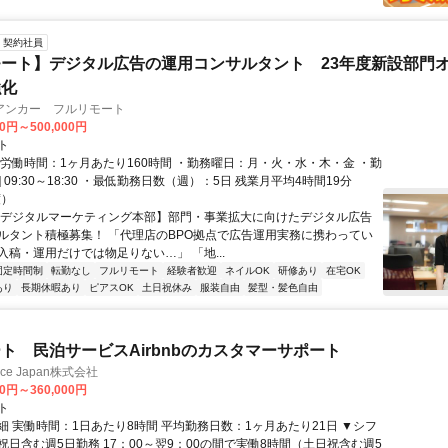
契約社員
ート】デジタル広告の運用コンサルタント 23年度新設部門
強化
アンカー フルリモート
00円～500,000円
ト
総労働時間：1ヶ月あたり160時間 ・勤務曜日：月・火・水・木・金 ・勤
1] 09:30～18:30 ・最低勤務日数（週）：5日 残業月平均4時間19分
度）
【デジタルマーケティング本部】部門・事業拡大に向けたデジタル広告
ルタント積極募集！ 「代理店のBPO拠点で広告運用実務に携わってい
入稿・運用だけでは物足りない…」 「地...
固定時間制
転勤なし
フルリモート
経験者歓迎
ネイルOK
研修あり
在宅OK
あり
長期休暇あり
ピアスOK
土日祝休み
服装自由
髪型・髪色自由
ト 民泊サービスAirbnbのカスタマーサポート
ance Japan株式会社
00円～360,000円
ト
細 実働時間：1日あたり8時間 平均勤務日数：1ヶ月あたり21日 ▼シフ
祝日含む週5日勤務 17：00～翌9：00の間で実働8時間（土日祝含む週5