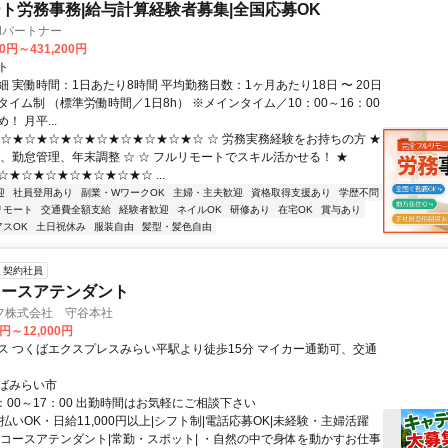
ト労務事務|給与計算経験者募集|全国応募OK
llパートナー
00円～431,200円
ト
 実働時間：1日あたり8時間 平均勤務日数：1ヶ月あたり18日 〜 20日
イム制 （標準労働時間／1日8h） ※メインタイム／10：00～16：00
！ 月平...
★☆★☆★☆★☆★☆★☆★☆★☆★☆ ☆ 労務実務経験をお持ちの方 ★
算、勤怠管理、年末調整 ☆ ☆ フルリモートでスキル活かせる！ ★
★☆★☆★☆★☆★☆★☆ ...
迎
社員登用あり
副業・WワークOK
主婦・主夫歓迎
資格取得支援あり
学歴不問
リモート
交通費全額支給
経験者歓迎
ネイルOK
研修あり
在宅OK
賞与あり
アスOK
土日祝休み
服装自由
髪型・髪色自由
契約社員
コースアテンダント
フ株式会社 守谷本社
0円～12,000円
ス つくばエクスプレスみらい平駅より徒歩15分 マイカー通勤可、交通
ばみらい市
：00～17：00 出勤時間はお気軽にご相談下さい
払いOK・日給11,000円以上|シフト制|電話応募OK|未経験・主婦活躍
ィコースアテンダント|常勤・スポット| ・自然の中で身体を動かすお仕事