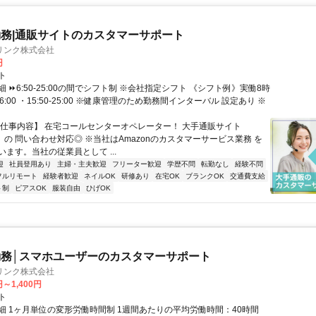
務|通販サイトのカスタマーサポート
リンク株式会社
円
ト
 ⏩6:50-25:00の間でシフト制 ※会社指定シフト 《シフト例》実働8時
-16:00 ・15:50-25:00 ※健康管理のため勤務間インターバル 設定あり ※
【仕事内容】 在宅コールセンターオペレーター！ 大手通販サイト
n」の 問い合わせ対応◎ ※当社はAmazonのカスタマーサービス業務 を
ます。当社の従業員として ...
迎
社員登用あり
主婦・主夫歓迎
フリーター歓迎
学歴不問
転勤なし
経験不問
フルリモート
経験者歓迎
ネイルOK
研修あり
在宅OK
ブランクOK
交通費支給
ト制
ピアスOK
服装自由
ひげOK
務│スマホユーザーのカスタマーサポート
リンク株式会社
円～1,400円
ト
細 1ヶ月単位の変形労働時間制 1週間あたりの平均労働時間：40時間