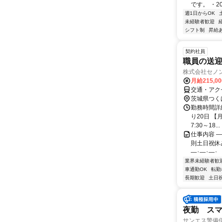
です。 ・2
週1日からOK
未経験者歓迎
シフト制
昇給
契約社員
職員の送
株式会社セノ
月給215,0
交通・アク
茨城県つく
勤務時間詳細
り20日 【月
7:30～18...
仕事内容 ―
則土日祝休み
―･―･―･ 【
業界未経験者歓
車通勤OK
転勤
長期歓迎
土日
夜勤 スマ
サンエス警備