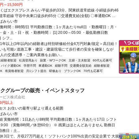
0円～15,500円
つくばエクスプレス みらい平徒歩約33分、関東鉄道常総線 小絹徒歩約46
常総線 守谷中央東口徒歩約65分 〇交通費支給(全額) 〇車通勤OK 〇
OK ＜直行直帰OK＞
ばみらい市
働時間：8時間/日 平均勤務日数：1ヶ月あたりnull日 ・勤務曜日：月・
金・土・日・祝 ・勤務時間： [1] 20:00～05:00 ・最低勤務日数
シフ...
＜1年以上(3年以内)の経験者は特別研修給付金6万円対象/規定＞高日給！
いも可能♪ 道路工事・建設・建築現場にて歩行者の安全を確保しなが
や人の交通誘導・ご案内業務をお願い...
未経験者歓迎
社員登用あり
副業・WワークOK
主婦・主夫歓迎
60代も応募可
バイク通勤OK
学歴不問
車通勤OK
経験不問
交通費全額支給
経験者歓迎
K
有資格者歓迎
月1シフト提出
研修あり
ブランクOK
70代も応募可
ンクグループの販売・イベントスタッフ
サービス株式会社
00円以上
セス お住いの最寄り駅より通える範囲
ばみらい市
細 実働時間：1日あたり8時間 平均勤務日数：1ヶ月あたり17日 シフト
0～19:00 （実働8時間／休憩60分） ※ 残業はほとんどありません 勤務日
勤務日：土...
週休3日で、月収27万円超え！ ソフトバンク100%出資の安定企業で 大規