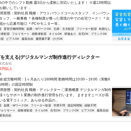
0:00の中でのシフト勤務 週3日から柔軟に対応いたします！ ※週12時間以
願いしています ...
雇用形態：契約社員 職種：アウトバウンドコールスタッフ、インバウン
タッフ、一般事務 ＊各種制度が整った環境の中での在宅ワーク！ ＊出
から応募可能◎ ＊PCやモニター等...
迎
変形労働時間制
副業・WワークOK
主婦・主夫歓迎
フリーター歓迎
転勤なし
験者歓迎
フルリモート
経験者歓迎
ネイルOK
研修あり
在宅OK
ブランクOK
歓迎
ピアスOK
服装自由
履歴書不要
ひげOK
を支える|デジタルマンガ制作進行ディレクター
株式会社
81円以上
ト
 総労働時間：1ヶ月あたり160時間 勤務時間は10:00～19:00（実働8
1時間）の固定時間制
雇用形態：契約社員 職種：ディレクター 〇業務概要 デジタルマンガ制作
様々なサポート業務の制作進行管理を行います。 ますますニーズが高
いる電子コミック。あらゆる作品の...
迎
副業・WワークOK
フリーター歓迎
学歴不問
固定時間制
経験不問
フルリモート
経験者歓迎
ネイルOK
在宅OK
ブランクOK
ピアスOK
服装自由
髪色自由