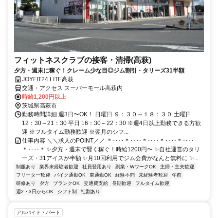
フィットネスクラブの接客・清掃(高萩)
夕方・週末に稼ぐ！クレーム少な目◎ジム割引・タリーズ31半額
JOYFIT24 LITE高萩
交通・アクセス スーパーモール高萩内
時給1,200円以上
茨城県高萩市
勤務時間詳細 週3日〜OK！ 日曜日 ９：３０～１８：３０ 土曜日
12：30～21：30 平日 16：30～22：30 ※週4日以上勤務できる方歓
迎 ※フルタイム勤務歓迎 ※翌月のシフ...
仕事内容 ＼＼求人のPOINT／／ ＊‥‥＊‥‥＊‥‥＊‥‥＊‥‥
＊‥‥＊ ✨夕方・週末で賢く稼ぐ！時給1200円〜 ✨自社運営のタリ
ーズ・31アイスが半額 ✨月10回利用でジム会費がなんと無料に ✨...
制服あり
業界未経験者歓迎
社員登用あり
副業・WワークOK
主婦・主夫歓迎
フリーター歓迎
バイク通勤OK
車通勤OK
経験不問
未経験者歓迎
午前
研修あり
夕方
ブランクOK
交通費支給
長期歓迎
フルタイム歓迎
週2・3日からOK
シフト制
社割あり
アルバイト・パート