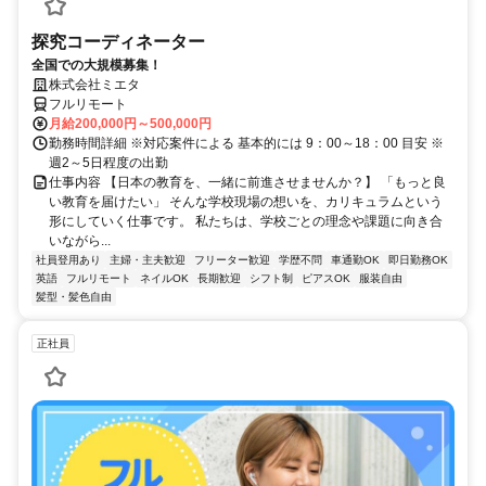
探究コーディネーター
全国での大規模募集！
株式会社ミエタ
フルリモート
月給200,000円～500,000円
勤務時間詳細 ※対応案件による 基本的には 9：00～18：00 目安 ※
週2～5日程度の出勤
仕事内容 【日本の教育を、一緒に前進させませんか？】 「もっと良
い教育を届けたい」 そんな学校現場の想いを、カリキュラムという
形にしていく仕事です。 私たちは、学校ごとの理念や課題に向き合
いながら...
社員登用あり
主婦・主夫歓迎
フリーター歓迎
学歴不問
車通勤OK
即日勤務OK
英語
フルリモート
ネイルOK
長期歓迎
シフト制
ピアスOK
服装自由
髪型・髪色自由
正社員