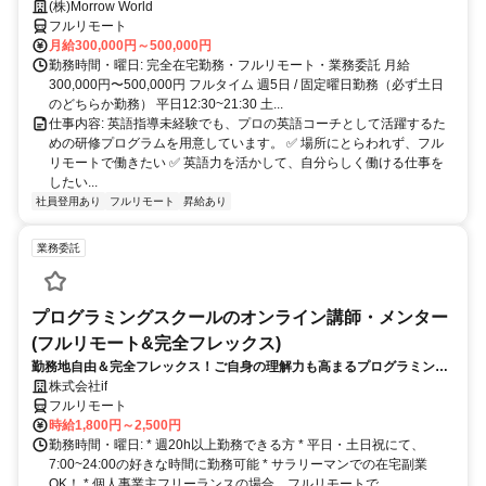
のイングリード
(株)Morrow World
フルリモート
月給300,000円～500,000円
勤務時間・曜日: 完全在宅勤務・フルリモート・業務委託 月給
300,000円〜500,000円 フルタイム 週5日 / 固定曜日勤務（必ず土日
のどちらか勤務） 平日12:30~21:30 土...
仕事内容: 英語指導未経験でも、プロの英語コーチとして活躍するた
めの研修プログラムを用意しています。 ✅ 場所にとらわれず、フル
リモートで働きたい ✅ 英語力を活かして、自分らしく働ける仕事を
したい...
社員登用あり
フルリモート
昇給あり
業務委託
プログラミングスクールのオンライン講師・メンター
(フルリモート&完全フレックス)
勤務地自由＆完全フレックス！ご自身の理解力も高まるプログラミング
講師のお仕事です
株式会社if
フルリモート
時給1,800円～2,500円
勤務時間・曜日: * 週20h以上勤務できる方 * 平日・土日祝にて、
7:00~24:00の好きな時間に勤務可能 * サラリーマンでの在宅副業
OK！ * 個人事業主フリーランスの場合、フルリモートで...