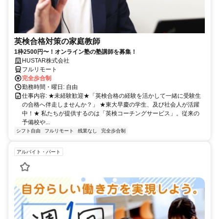
英検合格対策の家庭教師
1枠2500円〜！オンライン塾の塾講師を募集！
HUSTAR株式会社
フルリモート
完全歩合制
勤務時間・曜日: 自由
仕事内容: ★未経験歓迎★「英検合格の経験を活かして一緒に受験生
の合格へ伴走しませんか？」 ★東大早慶の学生、及び社会人が活躍
中！★ 私たちが提供するのは「英検コーチングサービス」。従来の
予備校や...
シフト自由
フルリモート
残業なし
完全歩合制
アルバイト・パート