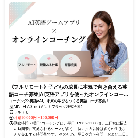
《フルリモート》子どもの成長に本気で向き合える英
語コーチ募集|AI英語アプリを使ったオンラインコーチ
コーチング×英語×AI。未来の学びをつくる英語コーチ募集！
ング
MINTFLAG Inc.(ミントフラッグ株式会社)
フルリモート
月給10,000円～100,000円
勤務時間・曜日: コーチングは、平日16:00〜22:00頃、土日祝は幅広
い時間帯に実施されるケースが多く、 特に夕方以降は多くの生徒さ
んが参加する時間帯です。 そのため、平日夕方〜夜間、および土日...