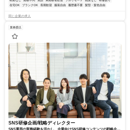
転勤なし
経験不問
英語
未経験者歓迎
フルリモート
残業なし
研修あり
在宅OK
ブランクOK
長期歓迎
服装自由
履歴書不要
髪型・髪色自由
同じ企業の求人
業務委託
SNS研修企画/戦略ディレクター
SNS運用の実務経験を活かし、企業向けSNS研修コンテンツの戦略企