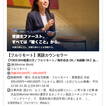
【フルリモート】英語カウンセラー
【TOEIC800程度の方／フルリモート／海外在住 OK／未経験 OK】あな
たが英語学習で経験した失敗も成功も。すべてが、受講生の人生を変え
(株)Morrow World
るお仕事です。
フルリモート
月給300,000円～480,000円
勤務時間・曜日: 完全在宅勤務・フルリモート・業務委託 月給
300,000円〜480,000円 フルタイム 週5日（土日どちらか稼働） 平日
12:30~21:30 土日9:30〜18:30
仕事内容: 誰かの「もう一度、英語を頑張りたい」に寄り添う仕事 株
式会社Morrow Worldが運営するオンライン英語コーチングサービス
「イングリード」で、受講生様の英語学習に伴走します。 こ...
社員登用あり
フルリモート
昇給あり