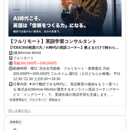
【フルリモート】英語学習コンサルタント
【TOEIC800程度の方／AI時代の英語コーチへ】教えるだけで終わらな
い。受講生の学習習慣と“自分の言葉で伝える力”を育てるお仕事です
(株)Morrow World
フルリモート
月給300,000円～500,000円
勤務時間・曜日: 完全在宅勤務・フルリモート・業務委託 月給
300,000円〜500,000円 フルタイム 週5日（土日どちらか稼働） 平日
12:30~21:30 土日9:30〜18:30
仕事内容: ▼AIで翻訳できる時代に、英語教育の価値をもう一度つく
る 株式会社Morrow Worldが運営するオンライン英語コーチングサー
ビス「イングリード」で、受講生様の英語学習を支援します。...
社員登用あり
フルリモート
昇給あり
同じ企業の求人
業務委託