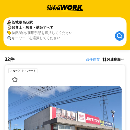
茨城県
高萩駅
保育士・教員・講師すべて
特徴/給与/雇用形態を選択してください
キーワードを選択してください
32件
条件保存
関連度順
アルバイト・パート