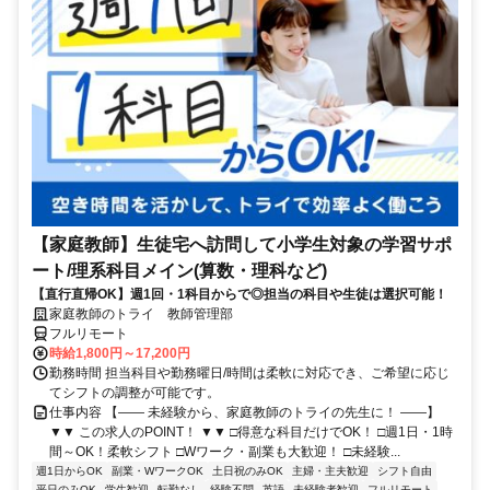
【家庭教師】生徒宅へ訪問して小学生対象の学習サポ
ート/理系科目メイン(算数・理科など)
【直行直帰OK】週1回・1科目からで◎担当の科目や生徒は選択可能！
家庭教師のトライ 教師管理部
フルリモート
時給1,800円～17,200円
勤務時間 担当科目や勤務曜日/時間は柔軟に対応でき、ご希望に応じ
てシフトの調整が可能です。
仕事内容 【―― 未経験から、家庭教師のトライの先生に！ ――】
▼▼ この求人のPOINT！ ▼▼ □得意な科目だけでOK！ □週1日・1時
間～OK！柔軟シフト □Wワーク・副業も大歓迎！ □未経験...
週1日からOK
副業・WワークOK
土日祝のみOK
主婦・主夫歓迎
シフト自由
平日のみOK
学生歓迎
転勤なし
経験不問
英語
未経験者歓迎
フルリモート