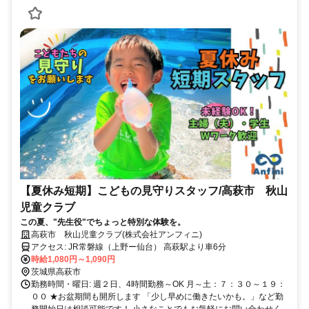
【夏休み短期】こどもの見守りスタッフ/高萩市 秋山
児童クラブ
この夏、"先生役"でちょっと特別な体験を。
高萩市 秋山児童クラブ(株式会社アンフィニ)
アクセス: JR常磐線（上野ー仙台） 高萩駅より車6分
時給1,080円～1,090円
茨城県高萩市
勤務時間・曜日: 週２日、4時間勤務～OK 月～土：７：３０～１９：
００ ★お盆期間も開所します 「少し早めに働きたいかも。」など勤