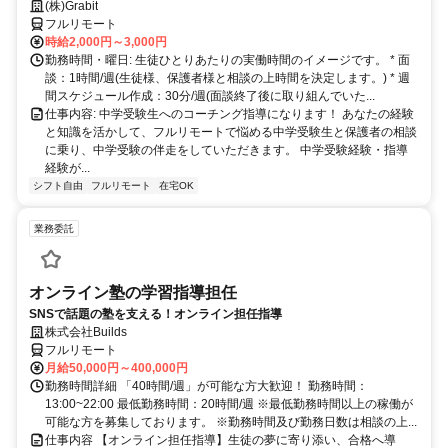
1〜OK！/面接〜研修までオンライン完結
(株)Grabit
フルリモート
時給2,000円～3,000円
勤務時間・曜日: 生徒ひとりあたりの実働時間のイメージです。 * 面
談：1時間/週(生徒様、保護者様と相談の上時間を決定します。) * 週
間スケジュール作成：30分/週(面談終了後に取り組んでいた...
仕事内容: 中学受験生へのコーチング指導になります！ あなたの経験
と知識を活かして、フルリモートで悩める中学受験生と保護者の相談
に乗り、中学受験の伴走をしていただきます。 中学受験経験・指導
経験が...
シフト自由
フルリモート
在宅OK
業務委託
オンライン塾の学習指導担任
SNSで話題の塾を支える！オンライン担任指導
株式会社Builds
フルリモート
月給50,000円～400,000円
勤務時間詳細 「40時間/週」が可能な方大歓迎！ 勤務時間：
13:00~22:00 最低勤務時間：20時間/週 ※最低勤務時間以上の稼働が
可能な方を募集しております。 ※勤務時間及び勤務日数は相談の上...
仕事内容 【オンライン担任指導】生徒の夢に寄り添い、合格へ導