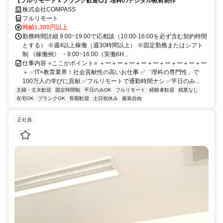
【フルリモートｘブランク歓迎◎】理科のデジタル教材制作
株式会社COMPASS
フルリモート
時給1,300円以上
勤務時間詳細 9:00~19:00で応相談（10:00-16:00を必ず含む契約時間
とする） ※週4以上稼働（週30時間以上） ※固定勤務またはシフト
制 《稼働例》 ・9:00~16:00（実働6H...
仕事内容 ⭐ここがポイント⭐ ＋ー＋ー＋ー＋ー＋ー＋ー＋ー＋ー＋ー
＋ ✅IT×教育業界！社会貢献性の高いお仕事 ✅「理科の専門性」で
100万人の学びに貢献 ✅フルリモートで通勤時間ナシ ✅平日のみ...
主婦・主夫歓迎
固定時間制
平日のみOK
フルリモート
経験者歓迎
残業なし
在宅OK
ブランクOK
長期歓迎
土日祝休み
服装自由
正社員