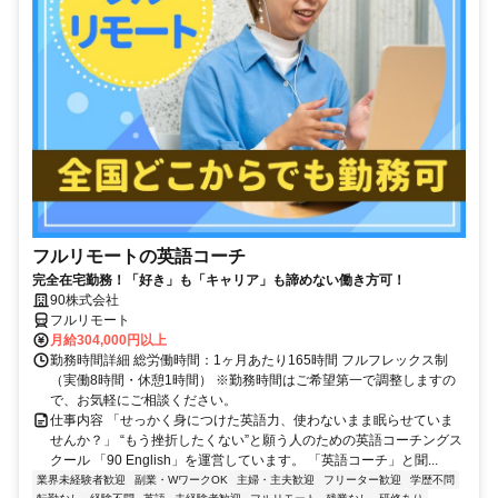
フルリモートの英語コーチ
完全在宅勤務！「好き」も「キャリア」も諦めない働き方可！
90株式会社
フルリモート
月給304,000円以上
勤務時間詳細 総労働時間：1ヶ月あたり165時間 フルフレックス制
（実働8時間・休憩1時間） ※勤務時間はご希望第一で調整しますの
で、お気軽にご相談ください。
仕事内容 「せっかく身につけた英語力、使わないまま眠らせていま
せんか？」 “もう挫折したくない”と願う人のための英語コーチングス
クール 「90 English」を運営しています。 「英語コーチ」と聞...
業界未経験者歓迎
副業・WワークOK
主婦・主夫歓迎
フリーター歓迎
学歴不問