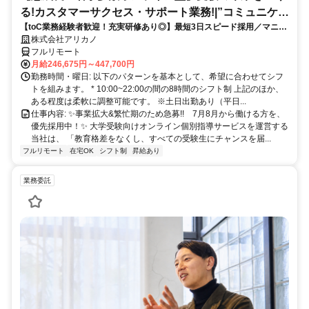
る!カスタマーサクセス・サポート業務!|”コミュニケー
【toC業務経験者歓迎！充実研修あり◎】最短3日スピード採用／マニュ
ション”が好きな方!|「フルリモート勤務」
アル化が進んでいて、迷わず働ける環境です！
株式会社アリカノ
フルリモート
月給246,675円～447,700円
勤務時間・曜日: 以下のパターンを基本として、希望に合わせてシフ
トを組みます。 * 10:00~22:00の間の8時間のシフト制 上記のほか、
ある程度は柔軟に調整可能です。 ※土日出勤あり（平日...
仕事内容: ✨️事業拡大&繁忙期のため急募!! 7月8月から働ける方を、
優先採用中！✨️ 大学受験向けオンライン個別指導サービスを運営する
当社は、 「教育格差をなくし、すべての受験生にチャンスを届...
フルリモート
在宅OK
シフト制
昇給あり
業務委託