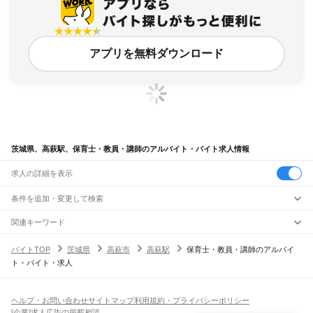
アプリを無料ダウンロード
茨城県、高萩駅、保育士・教員・講師のアルバイト・バイト求人情報
求人の詳細を表示
条件を追加・変更して検索
市区町村を追加・変更
関連キーワード
完全在宅ワーク 全国
シール貼り 在宅
現在地周辺
ガチャガチャ
犬カフェ
茨城県
駅を追加・変更
バイトTOP
茨城県
高萩市
高萩駅
保育士・教員・講師のアルバイ
茨城県
すべて
ト・バイト・求人
水戸市
日立市
土浦市
古河市
石岡市
結城市
龍ケ崎市
下妻市
常総市
常陸太田市
職種を追加・変更
JR常磐線(取手～いわき)
高萩市
北茨城市
笠間市
取手市
牛久市
つくば市
ひたちなか市
鹿嶋市
潮来市
取手駅
藤代駅
龍ケ崎市駅
牛久駅
ひたち野うしく駅
荒川沖駅
土浦駅
神立駅
高浜駅
飲食・フードサービス
守谷市
常陸大宮市
那珂市
筑西市
坂東市
稲敷市
かすみがうら市
桜川市
神栖市
特徴を追加・変更
石岡駅
羽鳥駅
岩間駅
友部駅
内原駅
赤塚駅
偕楽園駅
水戸駅
勝田駅
佐和駅
東海駅
飲食・フードサービス
行方市
鉾田市
つくばみらい市
すべて
小美玉市
東茨城郡
那珂郡
久慈郡
稲敷郡
結城郡
ヘルプ・お問い合わせ
サイトマップ
利用規約・プライバシーポリシー
大甕駅
常陸多賀駅
日立駅
小木津駅
十王駅
高萩駅
南中郷駅
磯原駅
大津港駅
ホールスタッフ
キッチンスタッフ
皿洗い・洗い場
精肉・鮮魚加工
給食調理
人気
猿島郡
北相馬郡
[企業]求人広告の掲載相談