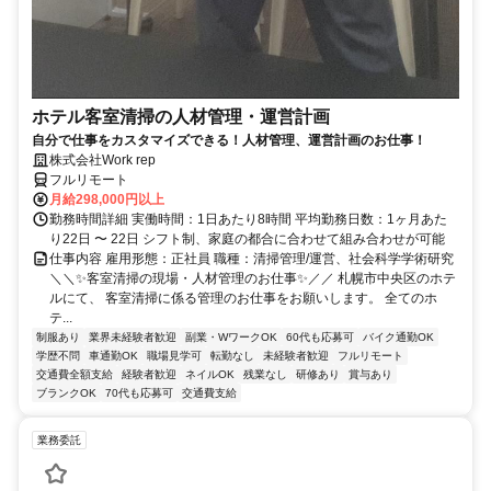
ホテル客室清掃の人材管理・運営計画
自分で仕事をカスタマイズできる！人材管理、運営計画のお仕事！
株式会社Work rep
フルリモート
月給298,000円以上
勤務時間詳細 実働時間：1日あたり8時間 平均勤務日数：1ヶ月あた
り22日 〜 22日 シフト制、家庭の都合に合わせて組み合わせが可能
仕事内容 雇用形態：正社員 職種：清掃管理/運営、社会科学学術研究
＼＼✨客室清掃の現場・人材管理のお仕事✨／／ 札幌市中央区のホテ
ルにて、 客室清掃に係る管理のお仕事をお願いします。 全てのホ
テ...
制服あり
業界未経験者歓迎
副業・WワークOK
60代も応募可
バイク通勤OK
学歴不問
車通勤OK
職場見学可
転勤なし
未経験者歓迎
フルリモート
交通費全額支給
経験者歓迎
ネイルOK
残業なし
研修あり
賞与あり
ブランクOK
70代も応募可
交通費支給
業務委託