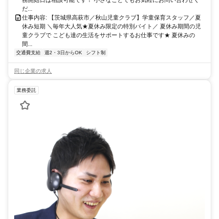
務開始日は相談可能です！ 小さなことでもお気軽にお問い合わせく
だ...
仕事内容: 【茨城県高萩市／秋山児童クラブ】学童保育スタッフ／夏
休み短期 ＼毎年大人気★夏休み限定の特別バイト／ 夏休み期間の児
童クラブで こども達の生活をサポートするお仕事です★ 夏休みの
間...
交通費支給
週2・3日からOK
シフト制
同じ企業の求人
業務委託