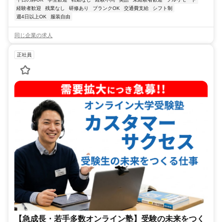
経験者歓迎
残業なし
研修あり
ブランクOK
交通費支給
シフト制
週4日以上OK
服装自由
同じ企業の求人
正社員
【急成長・若手多数オンライン塾】受験の未来をつく