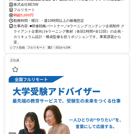
画・カリキュラム設計・監修を担う上流ポジションです。
株式会社BESW
フルリモート
時給5,000円
勤務時間・曜日: ・週10時間以上の稼働想定
仕事内容: ■研修戦略パートナー／eラーニングコンテンツ企画制作 ク
ライアント企業向けeラーニング教材（各回1時間×全12回）の企画・
カリキュラム設計・構成監修を担うポジションです。事業課題から
逆...
シフト自由
フルリモート
週2・3日からOK
正社員