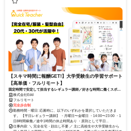
【スキマ時間に報酬GET!】大学受験生の学習サポート
【高単価・フルリモート】
固定時間で安定して担当するレギュラー講師／好きな時間に働くスポッ
ト講師から選べます！
株式会社Edd
フルリモート
完全歩合制
勤務時間・曜日: 応募時に、以下のいずれかを選択していただきま
す。 【平日レギュラー講師】 ・月曜日〜金曜日 ・14:00〜23:00 ・1
日8時間稼働／途中1時間の休止時間あり ・原則として平日...
仕事内容: ＼ 完全在宅・顔出し不要 ／ 主に高校生や大学受験生から