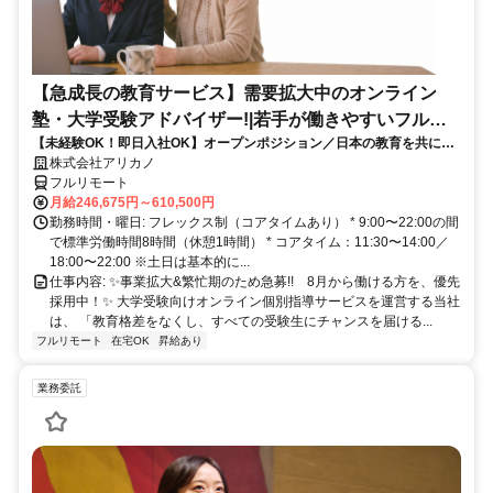
【急成長の教育サービス】需要拡大中のオンライン
塾・大学受験アドバイザー!|若手が働きやすいフルリ
【未経験OK！即日入社OK】オープンポジション／日本の教育を共に変
モート勤務
える仲間を募集します！
株式会社アリカノ
フルリモート
月給246,675円～610,500円
勤務時間・曜日: フレックス制（コアタイムあり） * 9:00〜22:00の間
で標準労働時間8時間（休憩1時間） * コアタイム：11:30〜14:00／
18:00〜22:00 ※土日は基本的に...
仕事内容: ✨️事業拡大&繁忙期のため急募!! 8月から働ける方を、優先
採用中！✨️ 大学受験向けオンライン個別指導サービスを運営する当社
は、 「教育格差をなくし、すべての受験生にチャンスを届ける...
フルリモート
在宅OK
昇給あり
業務委託