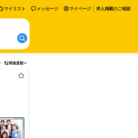
マイリスト
メッセージ
マイページ
求人掲載のご相談
存
関連度順