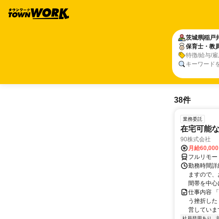
茨城県
稲戸
保育士・教
特徴/給与/
キーワード
38件
業務委託
在宅可能
90株式会社
月給60,00
フルリモー
勤務時間詳
ますので、お
間帯を中心に
仕事内容 
う挫折したく
営しています
社員登用あり