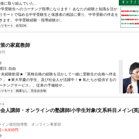
後に取り組んでいた...
 中学受験生へのコーチング指導になります！ あなたの経験と知識を活か
リモートで悩める中学受験生と保護者の相談に乗り、中学受験の伴走を
きます。 中学受験経験・指導経験が...
ルリモート
在宅OK
対策の家庭教師
会社
ト
日: 自由
 ★未経験歓迎★「英検合格の経験を活かして一緒に受験生の合格へ伴走
？」 ★東大早慶の学生、及び社会人が活躍中！★ 私たちが提供するの
ーチングサービス」。従来の予備校や...
ルリモート
残業なし
完全歩合制
ート
会人講師・オンラインの塾講師/小学生対象/文系科目メイン(
ライン個別指導塾 オンライン事業部
円～6,930円
ト