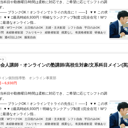
担当科目や勤務曜日/時間は柔軟に対応でき、ご希望に応じてシフトの調
す。
【―― ブランクOK！オンラインでトライの先生に！ ――】 ▼▼ この求
T！ ▼▼ □最高時給6,930円！明確なランクアップ制度 □完全在宅！Wワ
最適なオンライン指...
副業・WワークOK
土日祝のみOK
主婦・主夫歓迎
シフト自由
平日のみOK
不問
未経験者歓迎
フルリモート
経験者歓迎
残業なし
有資格者歓迎
研修あり
制
週4日以上OK
服装自由
ート
会人講師・オンラインの塾講師/高校生対象/文系科目メイン(
ライン個別指導塾 オンライン事業部
円～6,930円
ト
担当科目や勤務曜日/時間は柔軟に対応でき、ご希望に応じてシフトの調
す。
【―― ブランクOK！オンラインでトライの先生に！ ――】 ▼▼ この求
T！ ▼▼ □最高時給6,930円！明確なランクアップ制度 □完全在宅！Wワ
最適なオンライン指...
副業・WワークOK
土日祝のみOK
主婦・主夫歓迎
シフト自由
平日のみOK
不問
未経験者歓迎
フルリモート
経験者歓迎
残業なし
有資格者歓迎
研修あり