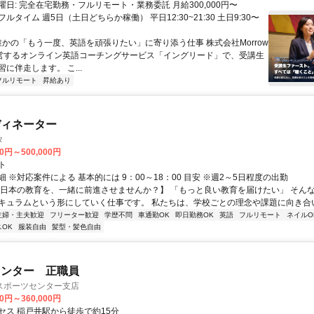
日: 完全在宅勤務・フルリモート・業務委託 月給300,000円〜
円 フルタイム 週5日（土日どちらか稼働） 平日12:30~21:30 土日9:30〜
 誰かの「もう一度、英語を頑張りたい」に寄り添う仕事 株式会社Morrow
が運営するオンライン英語コーチングサービス「イングリード」で、受講生
に伴走します。 こ...
フルリモート
昇給あり
ディネーター
タ
00円～500,000円
ト
 ※対応案件による 基本的には 9：00～18：00 目安 ※週2～5日程度の出勤
【日本の教育を、一緒に前進させませんか？】 「もっと良い教育を届けたい」 そん
キュラムという形にしていく仕事です。 私たちは、学校ごとの理念や課題に向き合いな
主婦・主夫歓迎
フリーター歓迎
学歴不問
車通勤OK
即日勤務OK
英語
フルリモート
ネイルO
OK
服装自由
髪型・髪色自由
センター 正職員
スポーツセンター支店
00円～360,000円
セス 稲戸井駅から徒歩で約15分