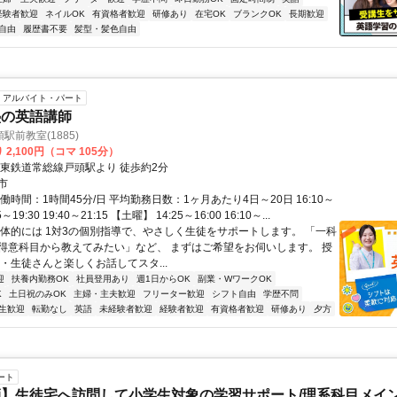
経験者歓迎
ネイルOK
有資格者歓迎
研修あり
在宅OK
ブランクOK
長期歓迎
自由
履歴書不要
髪型・髪色自由
アルバイト・パート
塾の英語講師
駅前教室(1885)
2,100円（コマ 105分）
関東鉄道常総線戸頭駅より 徒歩約2分
市
働時間：1時間45分/日 平均勤務日数：1ヶ月あたり4日～20日 16:10～
55～19:30 19:40～21:15 【土曜】 14:25～16:00 16:10～...
具体的には 1対3の個別指導で、やさしく生徒をサポートします。 「一科
得意科目から教えてみたい」など、 まずはご希望をお伺いします。 授
・生徒さんと楽しくお話してスタ...
迎
扶養内勤務OK
社員登用あり
週1日からOK
副業・WワークOK
K
土日祝のみOK
主婦・主夫歓迎
フリーター歓迎
シフト自由
学歴不問
生歓迎
転勤なし
英語
未経験者歓迎
経験者歓迎
有資格者歓迎
研修あり
夕方
ート
】生徒宅へ訪問して小学生対象の学習サポート/理系科目メイン