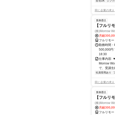
在宅OK
シフト
同じ企業の求人
業務委託
【フルリ
(株)Morrow Wo
月給300,0
フルリモー
勤務時間・曜
500,000
18:30
仕事内容:
Morrow
で、受講生
社員登用あり
同じ企業の求人
業務委託
【フルリ
(株)Morrow Wo
月給300,0
フルリモー