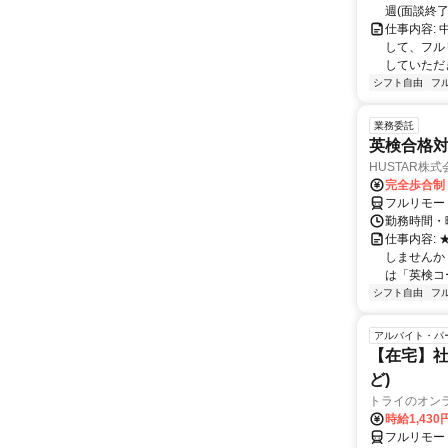
週(面談終了
仕事内容:
して、フル
していただ
シフト自由
フ
業務委託
英検合格
HUSTAR株式
完全歩合制
フルリモー
勤務時間・曜
仕事内容:
しませんか
は「英検コ
シフト自由
フ
アルバイト・パ
【在宅】社
ど)
トライのオン
時給1,430
フルリモー