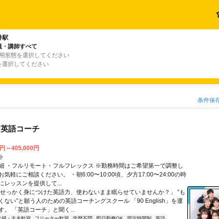
井駅
員・講師すべて
雇用形態を選択してください
を選択してください
条件保
な英語コーチ
0円～405,000円
ト
細 ・フルリモート・フルフレックス ※勤務時間はご希望第一で調整し
気軽にご相談ください。 ・朝6:00〜10:00頃、夕方17:00〜24:00の時
レッスンを提供して...
「せっかく身につけた英語力、使わないまま眠らせていませんか？」 “も
ない”と願う人のための英語コーチングスクール 「90 English」を運
。 「英語コーチ」と聞く...
主婦・主夫歓迎
フリーター歓迎
学歴不問
即日勤務OK
固定時間制
英語