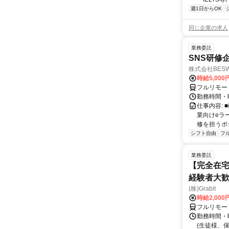
週1日からOK
同じ企業の求人
業務委託
SNS研修
株式会社BES
時給5,000
フルリモー
勤務時間・
仕事内容:
業向けeラ
修を担うポ
シフト自由
フ
業務委託
【完全在宅
経験者大
(株)Grabit
時給2,000
フルリモー
勤務時間・
(生徒様、