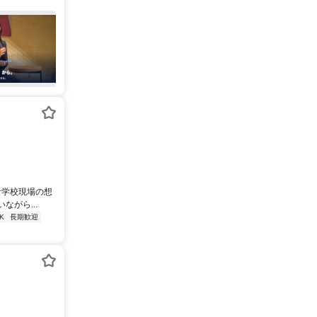
な学校現場の想
がら...
K
長期歓迎