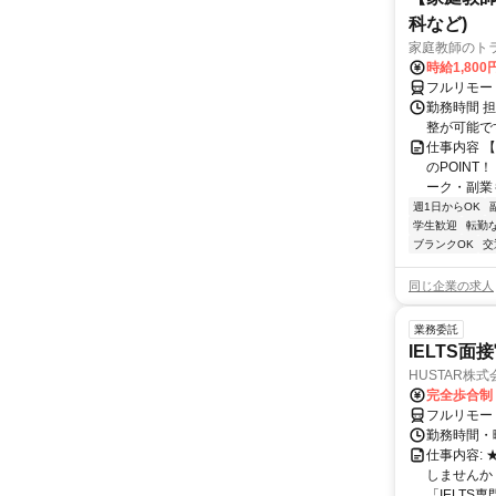
科など)
家庭教師のト
時給1,800
フルリモー
勤務時間 
整が可能で
仕事内容 
のPOINT
ーク・副業も
週1日からOK
学生歓迎
転勤
ブランクOK
交
同じ企業の求人
業務委託
IELTS面接
HUSTAR株式
完全歩合制
フルリモー
勤務時間・曜
仕事内容:
しませんか
「IELTS