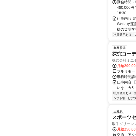
勤務時間・曜
480,000
18:30
仕事内容:
World
様の英語学習
社員登用あり
業務委託
探究コー
株式会社ミエ
月給200,0
フルリモー
勤務時間詳細
仕事内容 
いを、カリ
社員登用あり
シフト制
ピアス
正社員
スポーツ
取手グリーン
月給250,0
交通・アク