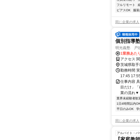
フルリモート
ピアスOK
服装
同じ企業の求人
個別指導
明光義塾 戸頭
1業務あたり 
アクセス 
茨城県取手
勤務時間 実
17:45 17:
仕事内容 
目だけ」「
業の流れ▼ 
業界未経験者歓
1日4時間以内O
平日のみOK
学
同じ企業の求人
アルバイト・パ
【家庭教師