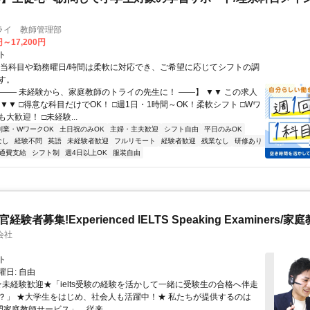
ライ 教師管理部
円～17,200円
ト
担当科目や勤務曜日/時間は柔軟に対応でき、ご希望に応じてシフトの調
す。
【―― 未経験から、家庭教師のトライの先生に！ ――】 ▼▼ この求人
！ ▼▼ □得意な科目だけでOK！ □週1日・1時間～OK！柔軟シフト □Wワ
大歓迎！ □未経験...
副業・WワークOK
土日祝のみOK
主婦・主夫歓迎
シフト自由
平日のみOK
なし
経験不問
英語
未経験者歓迎
フルリモート
経験者歓迎
残業なし
研修あり
通費支給
シフト制
週4日以上OK
服装自由
官経験者募集!Experienced IELTS Speaking Examiners/家
会社
ト
日: 自由
 ★未経験歓迎★「ielts受験の経験を活かして一緒に受験生の合格へ伴走
？」 ★大学生をはじめ、社会人も活躍中！★ 私たちが提供するのは
専門家庭教師サービス」。従来...