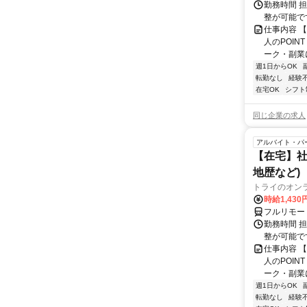
勤務時間 
整が可能で
仕事内容 
人のPOIN
ーク・副業に
週1日からOK
転勤なし
経験
在宅OK
シフト
同じ企業の求人
アルバイト・パ
【在宅】社
地歴など)
トライのオン
時給1,430
フルリモー
勤務時間 
整が可能で
仕事内容 
人のPOIN
ーク・副業に
週1日からOK
転勤なし
経験