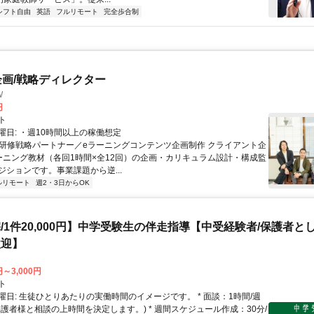
シフト自由
英語
フルリモート
完全歩合制
企画/戦略ディレクター
W
円
ト
曜日: ・週10時間以上の稼働想定
 ■研修戦略パートナー／eラーニングコンテンツ企画制作 クライアント企
ーニング教材（各回1時間×全12回）の企画・カリキュラム設計・構成監
ジションです。事業課題から逆...
ルリモート
週2・3日からOK
/1件20,000円】中学受験生の伴走指導【中受経験者/保護者と
歓迎】
円～3,000円
ト
曜日: 生徒ひとりあたりの実働時間のイメージです。 * 面談：1時間/週
保護者様と相談の上時間を決定します。) * 週間スケジュール作成：30分/