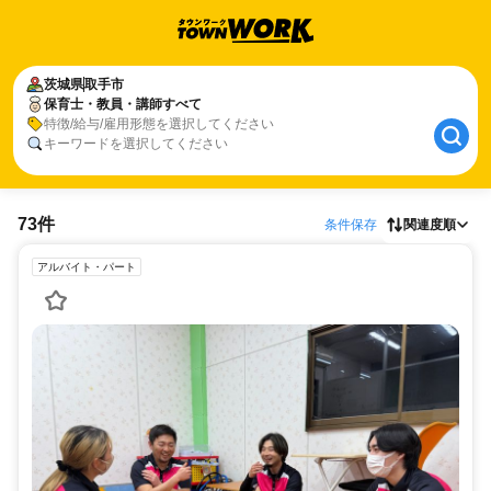
茨城県
取手市
保育士・教員・講師すべて
特徴/給与/雇用形態を選択してください
キーワードを選択してください
73件
条件保存
関連度順
アルバイト・パート