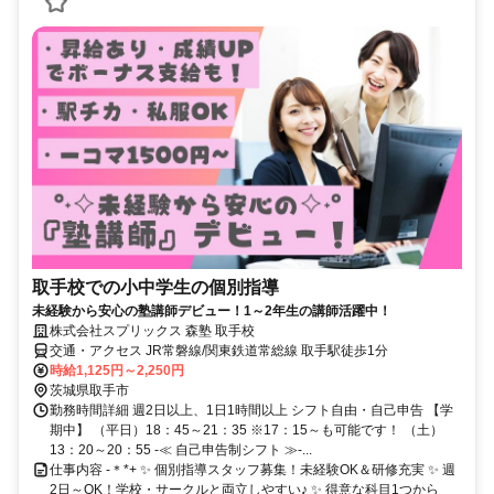
取手校での小中学生の個別指導
未経験から安心の塾講師デビュー！1～2年生の講師活躍中！
株式会社スプリックス 森塾 取手校
交通・アクセス JR常磐線/関東鉄道常総線 取手駅徒歩1分
時給1,125円～2,250円
茨城県取手市
勤務時間詳細 週2日以上、1日1時間以上 シフト自由・自己申告 【学
期中】 （平日）18：45～21：35 ※17：15～も可能です！ （土）
13：20～20：55 -≪ 自己申告制シフト ≫-...
仕事内容 -＊*+ ✨ 個別指導スタッフ募集！未経験OK＆研修充実 ✨ 週
2日～OK！学校・サークルと両立しやすい♪ ✨ 得意な科目1つから