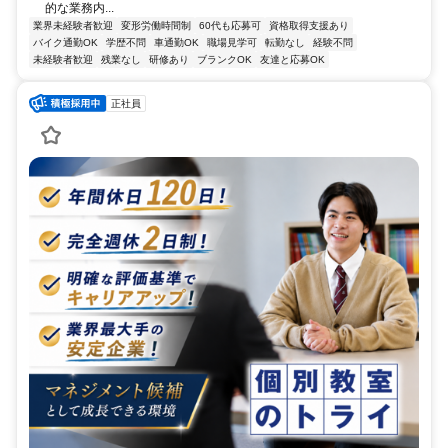
的な業務内...
業界未経験者歓迎
変形労働時間制
60代も応募可
資格取得支援あり
バイク通勤OK
学歴不問
車通勤OK
職場見学可
転勤なし
経験不問
未経験者歓迎
残業なし
研修あり
ブランクOK
友達と応募OK
正社員