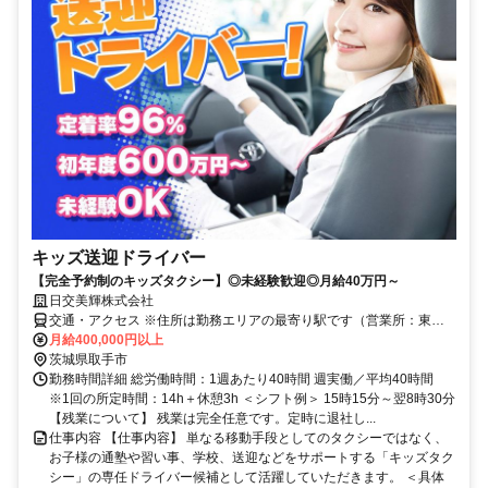
キッズ送迎ドライバー
【完全予約制のキッズタクシー】◎未経験歓迎◎月給40万円～
日交美輝株式会社
交通・アクセス ※住所は勤務エリアの最寄り駅です（営業所：東京
都足立区中川5-16-10）
月給400,000円以上
茨城県取手市
勤務時間詳細 総労働時間：1週あたり40時間 週実働／平均40時間
※1回の所定時間：14h＋休憩3h ＜シフト例＞ 15時15分～翌8時30分
【残業について】 残業は完全任意です。定時に退社し...
仕事内容 【仕事内容】 単なる移動手段としてのタクシーではなく、
お子様の通塾や習い事、学校、送迎などをサポートする「キッズタク
シー」の専任ドライバー候補として活躍していただきます。 ＜具体