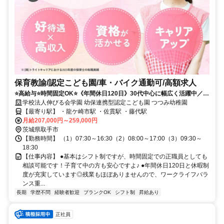
保育教諭/認定こども園/車・バイク通勤可/高額求人
⭐高給与⭐時間固定OK⭐《年間休日120日》30代中心に幅広く活躍中／働
き方相談OK／定員188名の認定こども園❗️
学校法人伸びる会学園 幼保連携型認定こども園 つつみ幼稚園
【最寄り駅】 ・龍ケ崎市駅 ・佐貫駅 ・藤代駅
月給207,000円～259,000円
茨城県取手市
【勤務時間】 （1）07:30～16:30（2）08:00～17:00（3）09:30～
18:30
【仕事内容】 ●基本はシフト制ですが、時間固定での正職員としても
相談可能です！子育て中の方も安心ですよ♪ ●年間休日120日と休暇制
度が充実しています◎残業もほぼありませんので、ワークライフバラ
ンス重...
長期
学歴不問
経験者歓迎
ブランクOK
シフト制
昇給あり
正社員