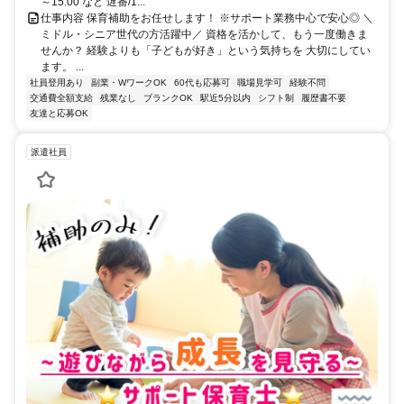
～15:00 など 遅番/1...
仕事内容 保育補助をお任せします！ ※サポート業務中心で安心◎ ＼
ミドル・シニア世代の方活躍中／ 資格を活かして、もう一度働きま
せんか？ 経験よりも「子どもが好き」という気持ちを 大切にしてい
ます。 ...
社員登用あり
副業・WワークOK
60代も応募可
職場見学可
経験不問
交通費全額支給
残業なし
ブランクOK
駅近5分以内
シフト制
履歴書不要
友達と応募OK
派遣社員