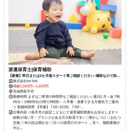
派遣保育士|保育補助
【新着】即日または2か月後スタート等ご相談ください♪補助なので担
任・計画書類・残業は一切なし☆
株式会社ee link
時給1,500円～1,650円
茨城県取手市
勤務時間 まずはご希望の時間帯をご相談ください♪ 週3日 月～金 7時
00分～19時00分の間で4時間～ ☆早番・遅番できる方優先でご案内
☆ 勤務時間帯 【早番】 7:00~10:00、7:00~...
仕事内容 ☆取手市の認定こどもにて保育補助業務をお任せします☆
経験が浅い方・ブランクがある方大歓迎です♪ ◇寝かしつけ ◇おむつ
交換 ◇本の読み聞かせ ◇日々の保育のサポート …等々、補助業務が
中心...