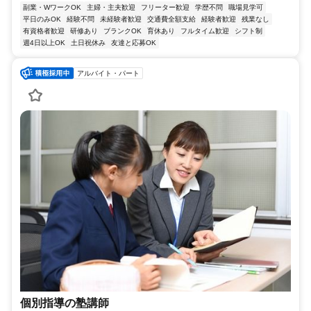
副業・WワークOK
主婦・主夫歓迎
フリーター歓迎
学歴不問
職場見学可
平日のみOK
経験不問
未経験者歓迎
交通費全額支給
経験者歓迎
残業なし
有資格者歓迎
研修あり
ブランクOK
育休あり
フルタイム歓迎
シフト制
週4日以上OK
土日祝休み
友達と応募OK
アルバイト・パート
個別指導の塾講師