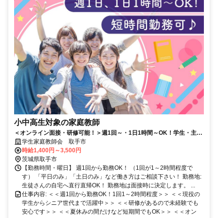
小中高生対象の家庭教師
＜オンライン面接・研修可能！＞週1回～・1日1時間～OK！学生・主
婦・シニア活躍中！未経験も安心！
学生家庭教師会 取手市
時給1,400円～3,500円
茨城県取手市
【勤務時間・曜日】 週1回から勤務OK！ （1回が1～2時間程度で
す） 「平日のみ」「土日のみ」など働き方はご相談下さい！ 勤務地:
生徒さんの自宅へ直行直帰OK！ 勤務地は面接時に決定します。 ...
仕事内容: ＜＜週1回から勤務OK！1回1～2時間程度＞＞ ＜＜現役の
学生からシニア世代まで活躍中＞＞ ＜＜研修があるので未経験でも
安心です＞＞ ＜＜夏休みの間だけなど短期間でもOK＞＞ ＜＜オン