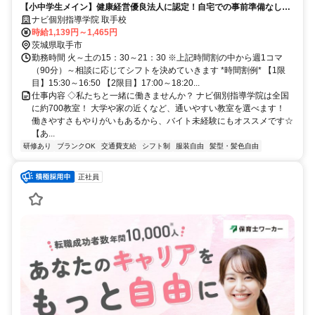
【小中学生メイン】健康経営優良法人に認定！自宅での事前準備なしで
学業と両立OK◎
ナビ個別指導学院 取手校
時給1,139円～1,465円
茨城県取手市
勤務時間 火～土の15：30～21：30 ※上記時間割の中から週1コマ
（90分）～相談に応じてシフトを決めていきます *時間割例* 【1限
目】15:30～16:50 【2限目】17:00～18:20...
仕事内容 ◇私たちと一緒に働きませんか？ ナビ個別指導学院は全国
に約700教室！ 大学や家の近くなど、通いやすい教室を選べます！
働きやすさもやりがいもあるから、バイト未経験にもオススメです☆
【あ...
研修あり
ブランクOK
交通費支給
シフト制
服装自由
髪型・髪色自由
正社員