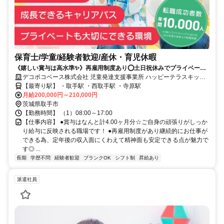
保育士/学童/経験者歓迎/産休・育児休暇
《嬉しい賞与は高水準✨》再雇用制度あり⭕土日祝休みでプライベート
充実⭕子どもたちと接することが好きな方必見です⭐彡
デコボコベース株式会社 児童発達支援事業所 ハッピーテラスキッズ
みどりが丘Base
【最寄り駅】 ・取手駅 ・西取手駅 ・寺原駅
月給200,000円～210,000円
茨城県取手市
【勤務時間】 （1）08:00～17:00
【仕事内容】 ●賞与はなんと計4.00ヶ月分☆ご自身の頑張りがしっか
り給与に反映される職場です！ ●再雇用制度があり継続的にお仕事が
できる為、定年後の収入面にくわえて精神面も安定できる点が魅力で
す◎ ...
長期
学歴不問
経験者歓迎
ブランクOK
シフト制
昇給あり
派遣社員