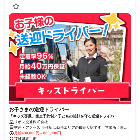
お子さまの送迎ドライバー
「キッズ専属」完全予約制／子どもの笑顔を守る送迎ドライバー
リボン交通株式会社
交通・アクセス ※住所は勤務エリアの最寄り駅です（営業所：東京
都江東区千石1-9-8）
月給400,000円～800,000円
茨城県取手市