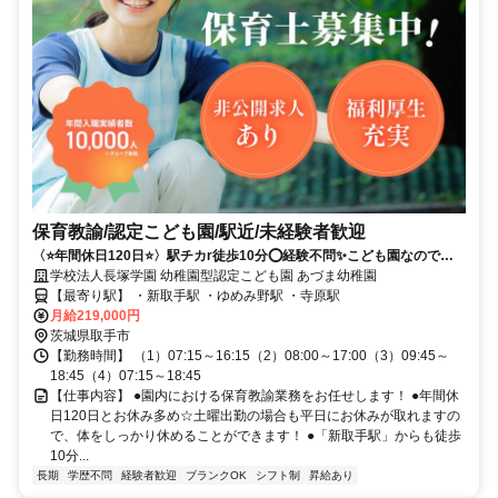
保育教諭/認定こども園/駅近/未経験者歓迎
〈⭐年間休日120日⭐〉駅チカr徒歩10分⭕経験不問✨こども園なので幼
保どちらも経験できます❗️
学校法人長塚学園 幼稚園型認定こども園 あづま幼稚園
【最寄り駅】 ・新取手駅 ・ゆめみ野駅 ・寺原駅
月給219,000円
茨城県取手市
【勤務時間】 （1）07:15～16:15（2）08:00～17:00（3）09:45～
18:45（4）07:15～18:45
【仕事内容】 ●園内における保育教諭業務をお任せします！ ●年間休
日120日とお休み多め☆土曜出勤の場合も平日にお休みが取れますの
で、体をしっかり休めることができます！ ●「新取手駅」からも徒歩
10分...
長期
学歴不問
経験者歓迎
ブランクOK
シフト制
昇給あり