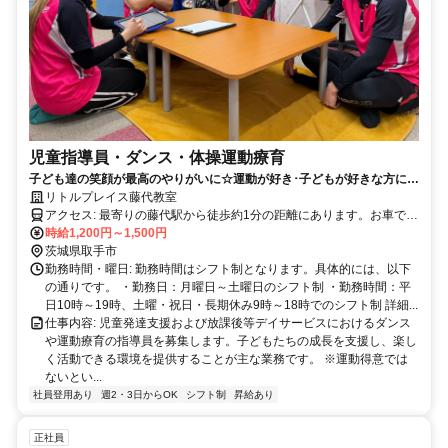
児童指導員・ダンス・体操運動療育
子ども達の笑顔が最高のやりがいに☆運動が好き･子どもが好きな方にピ
ッタリの仕事です！
リトルプレイス藤代教室
アクセス: 最寄りの藤代駅から徒歩約1分の距離にあります。お車での
通勤も可能で、近隣に駐車場がございます。通勤の利便性が高い場所
時給1,200円～1,500円
に位置していますので、快適にご通勤いただけます。
茨城県取手市
勤務時間・曜日: 勤務時間はシフト制となります。具体的には、以下
の通りです。 ・勤務日：月曜日～土曜日のシフト制 ・勤務時間：平
日10時～19時、土曜・祝日・長期休み9時～18時でのシフト制 詳細...
仕事内容: 児童発達支援および放課後等デイサービスにおけるダンス
や運動療育の指導員を募集します。子どもたちの成長を支援し、楽し
く活動できる環境を提供することが主な業務です。 ※運動得意では
ないとい...
社員登用あり
週2・3日からOK
シフト制
昇給あり
正社員