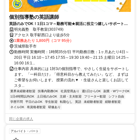
個別指導塾の英語講師
英語のみでOK！1日1コマ～勤務可能★就活に役立つ嬉しいサポートも
◎ミドル・シニアも活躍中
明光義塾 取手教室(303749)
アクセス 取手駅西口より徒歩5分
1業務あたり 1,800円（コマ 95分）
茨城県取手市
勤務時間 実働時間：1時間35分/日 平均勤務日数：1ヶ月あたり4日～
20日 平日 16:10～17:45 17:55～19:30 19:40～21:15 土曜日 14:25～
16:00 16:1...
仕事内容 具体的には 1対3の個別指導で、やさしく生徒をサポートし
ます。 「一科目だけ」「得意科目から教えてみたい」など、 まずは
ご希望をお伺いします。 授業の流れ▼ ・生徒さんと楽しくお話して
スタ...
業界未経験者歓迎
扶養内勤務OK
社員登用あり
週1日からOK
副業・WワークOK
1日4時間以内OK
土日祝のみOK
主婦・主夫歓迎
フリーター歓迎
シフト自由
学歴不問
平日のみOK
学生歓迎
転勤なし
英語
未経験者歓迎
経験者歓迎
ネイルOK
有資格者歓迎
研修あり
同じ企業の求人
アルバイト・パート