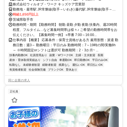
株式会社ウィルオブ・ワーク キッズケア営業部
勤務地・最寄駅 JR常磐線(取手～いわき) 藤代駅 JR常磐線(取手～い
わき)「藤代駅」周辺
時給1,650円以上
茨城県取手市
勤務時間・期間 【勤務時間】 朝勤 昼勤 夕勤 夜勤 扶養内、週20時間
程度、フルタイム…など募集時間帯は様々♪ ご希望の勤務時間帯をお
伝えください。 【募集時間一例】 ○早番 7:00～16:00...
仕事内容 【概要】 応募条件：保育士資格がある方 雇用形態：派遣 勤
務日数：週3～ 勤務曜日：平日のみ 勤務時間：7～19時の間/実働8h
～ ※時間固定orシフトは選択可 勤務期間：2・3か月~ ...
扶養内勤務OK
社員登用あり
副業・WワークOK
主婦・主夫歓迎
長期
産休・育休取得実績あり
シフト自由
車通勤OK
即日勤務OK
平日のみOK
転勤なし
未経験者歓迎
経験者歓迎
残業なし
週払いOK
即日払いOK
有資格者歓迎
社会保険完備
ブランクOK
育休あり
同じ企業の求人
正社員