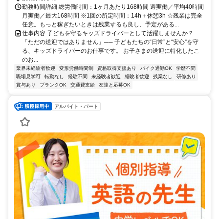
勤務時間詳細 総労働時間：1ヶ月あたり168時間 週実働／平均40時間
月実働／最大168時間 ※1回の所定時間：14h＋休憩3h ☆残業は完全
任意。もっと稼ぎたいときは残業するも良し、予定がある...
仕事内容 子どもを守るキッズドライバーとして活躍しませんか？
「ただの送迎ではありません」── 子どもたちの“日常”と“安心”を守
る、キッズドライバーのお仕事です。 お子さまの送迎に特化したこ
のお...
業界未経験者歓迎
変形労働時間制
資格取得支援あり
バイク通勤OK
学歴不問
職場見学可
転勤なし
経験不問
未経験者歓迎
経験者歓迎
残業なし
研修あり
賞与あり
ブランクOK
交通費支給
友達と応募OK
アルバイト・パート