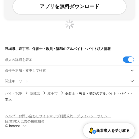
アプリを無料ダウンロード
茨城県、取手市、保育士・教員・講師のアルバイト・バイト求人情報
求人の詳細を表示
条件を追加・変更して検索
市区町村を追加・変更
関連キーワード
茨城県 取手市 保育士・教員・講師 予備校
茨城県 保育士・教員・講師 教育
茨城県
駅を追加・変更
バイトTOP
茨城県
取手市
保育士・教員・講師のアルバイト・バイト・
茨城県 保育士・教員・講師 塾
茨城県 取手市 教員免許
茨城県
すべて
求人
茨城県 取手市 保育園調理師
水戸市
日立市
土浦市
古河市
石岡市
結城市
龍ケ崎市
下妻市
常総市
常陸太田市
職種を追加・変更
JR常磐線(取手～いわき)
高萩市
北茨城市
笠間市
取手市
牛久市
つくば市
ひたちなか市
鹿嶋市
潮来市
取手駅
藤代駅
龍ケ崎市駅
牛久駅
ひたち野うしく駅
荒川沖駅
土浦駅
神立駅
高浜駅
飲食・フードサービス
守谷市
常陸大宮市
那珂市
筑西市
坂東市
稲敷市
かすみがうら市
桜川市
神栖市
特徴を追加・変更
石岡駅
羽鳥駅
岩間駅
友部駅
内原駅
赤塚駅
偕楽園駅
水戸駅
勝田駅
佐和駅
東海駅
飲食・フードサービス
行方市
鉾田市
つくばみらい市
すべて
小美玉市
東茨城郡
那珂郡
久慈郡
稲敷郡
結城郡
ヘルプ・お問い合わせ
サイトマップ
利用規約・プライバシーポリシー
大甕駅
常陸多賀駅
日立駅
小木津駅
十王駅
高萩駅
南中郷駅
磯原駅
大津港駅
ホールスタッフ
キッチンスタッフ
皿洗い・洗い場
精肉・鮮魚加工
給食調理
人気
猿島郡
北相馬郡
[企業]求人広告の掲載相談
雇用形態を追加・変更
パン屋（ベーカリー）
フードカウンター販売員
バー（BAR）・バーテンダー
日払いOK
高校生歓迎
学生歓迎
深夜の仕事
髪型・髪色自由
ひげOK
ネイルOK
宇都宮線
飲食店補助（開店・閉店準備）
飲食店（店長・マネージャー）
新着求人を受け取る
ピアスOK
アルバイト・パート
履歴書不要
オープニングスタッフ
留学生・外国人活躍中
古河駅
都道府県を変更
営業・販売
勤務期間
正社員