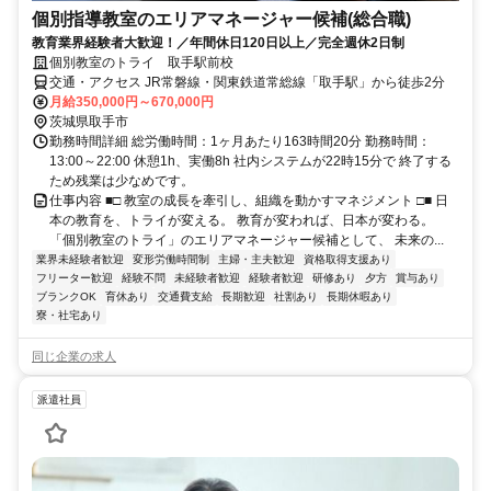
個別指導教室のエリアマネージャー候補(総合職)
教育業界経験者大歓迎！／年間休日120日以上／完全週休2日制
個別教室のトライ 取手駅前校
交通・アクセス JR常磐線・関東鉄道常総線「取手駅」から徒歩2分
月給350,000円～670,000円
茨城県取手市
勤務時間詳細 総労働時間：1ヶ月あたり163時間20分 勤務時間：
13:00～22:00 休憩1h、実働8h 社内システムが22時15分で 終了する
ため残業は少なめです。
仕事内容 ■□ 教室の成長を牽引し、組織を動かすマネジメント □■ 日
本の教育を、トライが変える。 教育が変われば、日本が変わる。
「個別教室のトライ」のエリアマネージャー候補として、 未来の...
業界未経験者歓迎
変形労働時間制
主婦・主夫歓迎
資格取得支援あり
フリーター歓迎
経験不問
未経験者歓迎
経験者歓迎
研修あり
夕方
賞与あり
ブランクOK
育休あり
交通費支給
長期歓迎
社割あり
長期休暇あり
寮・社宅あり
同じ企業の求人
派遣社員