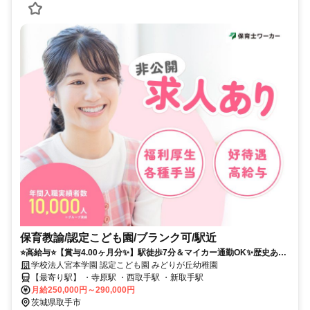
保育教諭/認定こども園/ブランク可/駅近
⭐高給与⭐【賞与4.00ヶ月分✨】駅徒歩7分＆マイカー通勤OK✨歴史ある
認定こども園❗️
学校法人宮本学園 認定こども園 みどりが丘幼稚園
【最寄り駅】 ・寺原駅 ・西取手駅 ・新取手駅
月給250,000円～290,000円
茨城県取手市