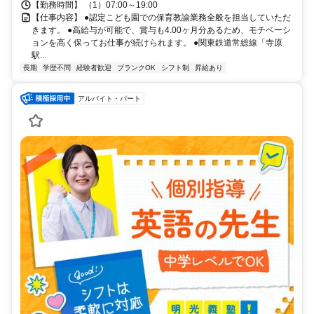
【勤務時間】 （1）07:00～19:00
【仕事内容】 ●認定こども園での保育教諭業務全般を担当していただ
きます。 ●高給与が可能で、賞与も4.00ヶ月分あるため、モチベーシ
ョンを高く保ってお仕事が続けられます。 ●関東鉄道常総線「寺原
駅...
長期
学歴不問
経験者歓迎
ブランクOK
シフト制
昇給あり
アルバイト・パート