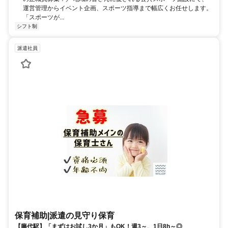
運営管理からイベント企画、スポーツ指導まで幅広くお任せします。
「スポーツが...
シフト制
派遣社員
保育補助|派遣の見守り保育
【藤代駅】「まずはお試し3か月」もOK！週3～、1日8h～◎