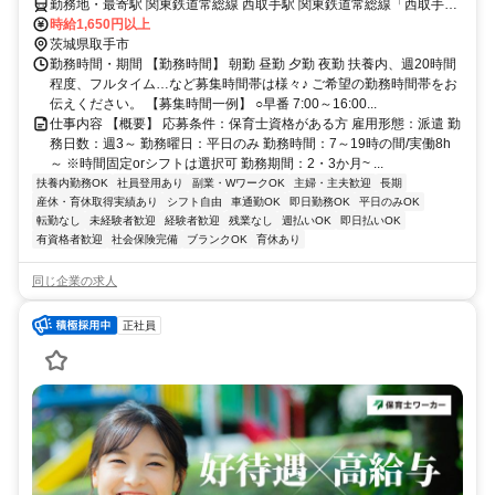
勤務地・最寄駅 関東鉄道常総線 西取手駅 関東鉄道常総線「西取手
駅」周辺
時給1,650円以上
茨城県取手市
勤務時間・期間 【勤務時間】 朝勤 昼勤 夕勤 夜勤 扶養内、週20時間
程度、フルタイム…など募集時間帯は様々♪ ご希望の勤務時間帯をお
伝えください。 【募集時間一例】 ○早番 7:00～16:00...
仕事内容 【概要】 応募条件：保育士資格がある方 雇用形態：派遣 勤
務日数：週3～ 勤務曜日：平日のみ 勤務時間：7～19時の間/実働8h
～ ※時間固定orシフトは選択可 勤務期間：2・3か月~ ...
扶養内勤務OK
社員登用あり
副業・WワークOK
主婦・主夫歓迎
長期
産休・育休取得実績あり
シフト自由
車通勤OK
即日勤務OK
平日のみOK
転勤なし
未経験者歓迎
経験者歓迎
残業なし
週払いOK
即日払いOK
有資格者歓迎
社会保険完備
ブランクOK
育休あり
同じ企業の求人
正社員