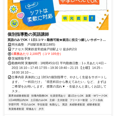
個別指導塾の英語講師
英語のみでOK！1日1コマ～勤務可能★就活に役立つ嬉しいサポートも
◎ミドル・シニアも活躍中
明光義塾 戸頭駅前教室(1885)
アクセス 関東鉄道常総線戸頭駅より 徒歩約2分
1業務あたり 2,100円（コマ 105分）
茨城県取手市
勤務時間 実働時間：1時間45分/日 平均勤務日数：1ヶ月あたり4日～
20日 16:10～17:45 17:55～19:30 19:40～21:15 【土曜】 14:25～
16:00 16:10～...
仕事内容 具体的には 1対3の個別指導で、やさしく生徒をサポートし
ます。 「一科目だけ」「得意科目から教えてみたい」など、 まずは
ご希望をお伺いします。 授業の流れ▼ ・生徒さんと楽しくお話して
スタ...
業界未経験者歓迎
扶養内勤務OK
社員登用あり
週1日からOK
副業・WワークOK
1日4時間以内OK
土日祝のみOK
主婦・主夫歓迎
フリーター歓迎
シフト自由
学歴不問
平日のみOK
学生歓迎
転勤なし
英語
未経験者歓迎
経験者歓迎
有資格者歓迎
研修あり
夕方