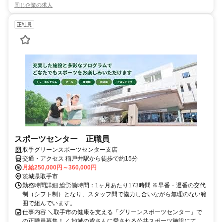
同じ企業の求人
正社員
スポーツセンター 正職員
取手グリーンスポーツセンター支店
交通・アクセス 稲戸井駅から徒歩で約15分
月給250,000円～360,000円
茨城県取手市
勤務時間詳細 総労働時間：1ヶ月あたり173時間 ※早番・遅番の交代
制（シフト制）となり、スタッフ間で協力し合いながら無理のない範
囲で組んでいます。
仕事内容 ＼取手市の健康を支える「グリーンスポーツセンター」で
の正職員募集！／ 地域の皆さんに愛される公共スポーツ施設にて、