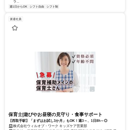
ラ...
週1日からOK
シフト自由
シフト制
派遣社員
保育士|遊びやお昼寝の見守り・食事サポート
【西取手駅】「まずはお試し3か月」もOK！週3～、1日8h～◎
株式会社ウィルオブ・ワーク キッズケア営業部