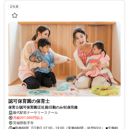
正社員
認可保育園の保育士
保育士/認可保育園/正社員/日勤のみ/社保完備
藤代駅前ナーサリースクール
月給207,000円以上
茨城県取手市
■勤務時間 【日勤】07:00 - 19:00（実働8時間・休憩60分） ■労働時