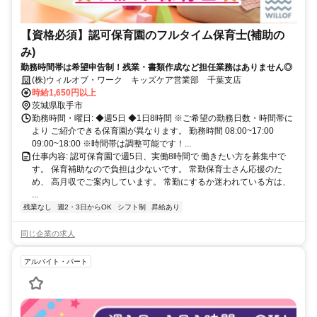
【資格必須】認可保育園のフルタイム保育士(補助の
み)
勤務時間帯は希望申告制！残業・書類作成など担任業務はありません◎
(株)ウィルオブ・ワーク キッズケア営業部 千葉支店
時給1,650円以上
茨城県取手市
勤務時間・曜日: ◆週5日 ◆1日8時間 ※ご希望の勤務日数・時間帯に
より ご紹介できる保育園が異なります。 勤務時間 08:00~17:00
09:00~18:00 ※時間帯は調整可能です！...
仕事内容: 認可保育園で週5日、実働8時間で 働きたい方を募集中で
す。 保育補助なので負担は少ないです。 常勤保育士さん応援のた
め、 高月収でご案内しています。 常勤にするか迷われている方は、
...
残業なし
週2・3日からOK
シフト制
昇給あり
同じ企業の求人
アルバイト・パート