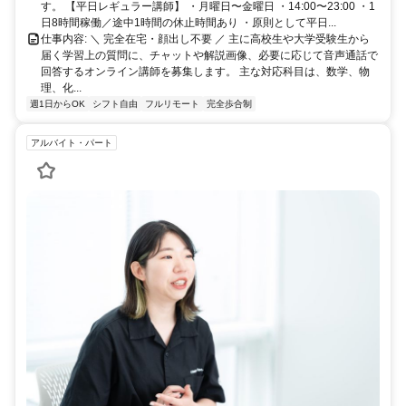
す。 【平日レギュラー講師】 ・月曜日〜金曜日 ・14:00〜23:00 ・1
日8時間稼働／途中1時間の休止時間あり ・原則として平日...
仕事内容: ＼ 完全在宅・顔出し不要 ／ 主に高校生や大学受験生から
届く学習上の質問に、チャットや解説画像、必要に応じて音声通話で
回答するオンライン講師を募集します。 主な対応科目は、数学、物
理、化...
週1日からOK
シフト自由
フルリモート
完全歩合制
アルバイト・パート