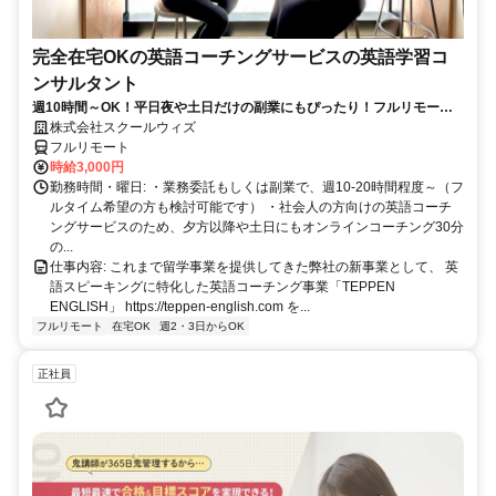
完全在宅OKの英語コーチングサービスの英語学習コ
ンサルタント
週10時間～OK！平日夜や土日だけの副業にもぴったり！フルリモート
OKなので世界のどこからでも働けます！
株式会社スクールウィズ
フルリモート
時給3,000円
勤務時間・曜日: ・業務委託もしくは副業で、週10-20時間程度～（フ
ルタイム希望の方も検討可能です） ・社会人の方向けの英語コーチ
ングサービスのため、夕方以降や土日にもオンラインコーチング30分
の...
仕事内容: これまで留学事業を提供してきた弊社の新事業として、 英
語スピーキングに特化した英語コーチング事業「TEPPEN
ENGLISH」 https://teppen-english.com を...
フルリモート
在宅OK
週2・3日からOK
正社員