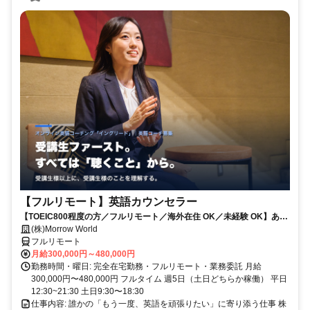
【フルリモート】英語カウンセラー
【TOEIC800程度の方／フルリモート／海外在住 OK／未経験 OK】あな
たが英語学習で経験した失敗も成功も。すべてが、受講生の人生を変え
(株)Morrow World
るお仕事です。
フルリモート
月給300,000円～480,000円
勤務時間・曜日: 完全在宅勤務・フルリモート・業務委託 月給
300,000円〜480,000円 フルタイム 週5日（土日どちらか稼働） 平日
12:30~21:30 土日9:30〜18:30
仕事内容: 誰かの「もう一度、英語を頑張りたい」に寄り添う仕事 株