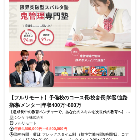
【フルリモート】予備校のコース長/校舎長|学習/進路
指導/メンター|年収400万~800万
【急成長中の教育ベンチャーで、あなたのスキルを次世代の教育へ】 現
在、事業拡大に伴い、コースをとりまとめるコース長（校舎長）を募集
シンゲキ株式会社
しています。「教育」のプロとして、場所に縛られない新しい働き方を
フルリモート
始めませんか？
年俸4,500,000円～6,500,000円
勤務時間・曜日: フレックスタイム制 （標準労働時間8時間/日、コア
タイム17:00〜21:00、フレキシブルタイム：9:00〜17:00）