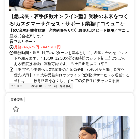
【急成長・若手多数オンライン塾】受験の未来をつく
る!カスタマーサクセス・サポート業務!|”コミュニケー
【toC業務経験者歓迎！充実研修あり◎】最短3日スピード採用／マニュ
ション”が好きな方!|「フルリモート勤務」
アル化が進んでいて、迷わず働ける環境です！
株式会社アリカノ
フルリモート
月給246,675円～447,700円
勤務時間・曜日: 以下のパターンを基本として、希望に合わせてシフ
トを組みます。 * 10:00~22:00の間の8時間のシフト制 上記のほか、
ある程度は柔軟に調整可能です。 ※土日出勤あり（平日...
仕事内容: ✨️事業拡大&繁忙期のため急募!! 7月8月から働ける方を、
優先採用中！✨️ 大学受験向けオンライン個別指導サービスを運営する
当社は、 「教育格差をなくし、すべての受験生にチャンスを届...
フルリモート
在宅OK
シフト制
昇給あり
業務委託