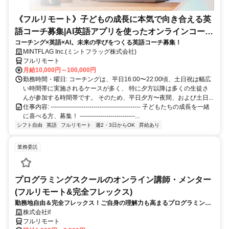
《フルリモート》子どもの成長に本気で向き合える英
語コーチ募集|AI英語アプリを使ったオンラインコーチ
コーチング×英語×AI。未来の学びをつくる英語コーチ募集！
ング
MINTFLAG Inc.(ミントフラッグ株式会社)
フルリモート
月給10,000円～100,000円
勤務時間・曜日: コーチングは、平日16:00〜22:00頃、土日祝は幅広
い時間帯に実施されるケースが多く、 特に夕方以降は多くの生徒さ
んが参加する時間帯です。 そのため、平日夕方〜夜間、および土日...
仕事内容: -------------------------------------------- 子どもたちの成長を一緒
に喜べる方、募集！ ---------------------------...
シフト自由
英語
フルリモート
週2・3日からOK
昇給あり
業務委託
プログラミングスクールのオンライン講師・メンター
(フルリモート&完全フレックス)
勤務地自由＆完全フレックス！ご自身の理解力も高まるプログラミング
講師のお仕事です
株式会社if
フルリモート