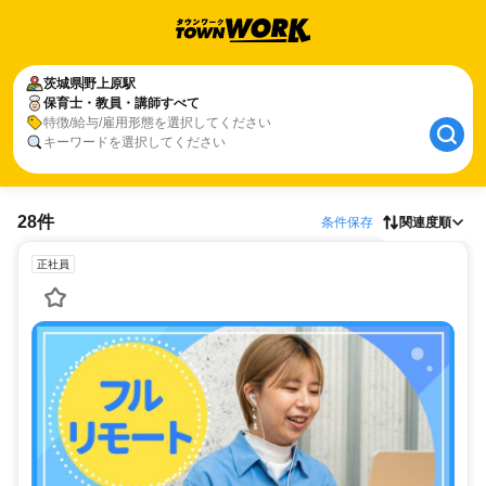
茨城県
野上原駅
保育士・教員・講師すべて
特徴/給与/雇用形態を選択してください
キーワードを選択してください
28件
条件保存
関連度順
正社員