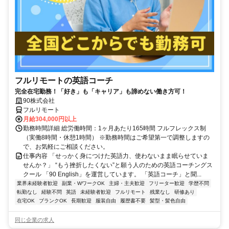
フルリモートの英語コーチ
完全在宅勤務！「好き」も「キャリア」も諦めない働き方可！
90株式会社
フルリモート
月給304,000円以上
勤務時間詳細 総労働時間：1ヶ月あたり165時間 フルフレックス制
（実働8時間・休憩1時間） ※勤務時間はご希望第一で調整しますの
で、お気軽にご相談ください。
仕事内容 「せっかく身につけた英語力、使わないまま眠らせていま
せんか？」 “もう挫折したくない”と願う人のための英語コーチングス
クール 「90 English」を運営しています。 「英語コーチ」と聞...
業界未経験者歓迎
副業・WワークOK
主婦・主夫歓迎
フリーター歓迎
学歴不問
転勤なし
経験不問
英語
未経験者歓迎
フルリモート
残業なし
研修あり
在宅OK
ブランクOK
長期歓迎
服装自由
履歴書不要
髪型・髪色自由
同じ企業の求人