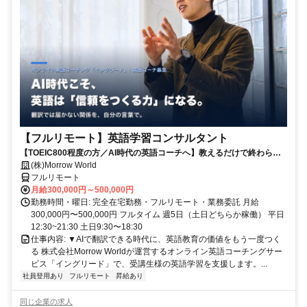
【フルリモート】英語学習コンサルタント
【TOEIC800程度の方／AI時代の英語コーチへ】教えるだけで終わらな
い。受講生の学習習慣と“自分の言葉で伝える力”を育てるお仕事です
(株)Morrow World
フルリモート
月給300,000円～500,000円
勤務時間・曜日: 完全在宅勤務・フルリモート・業務委託 月給
300,000円〜500,000円 フルタイム 週5日（土日どちらか稼働） 平日
12:30~21:30 土日9:30〜18:30
仕事内容: ▼AIで翻訳できる時代に、英語教育の価値をもう一度つく
る 株式会社Morrow Worldが運営するオンライン英語コーチングサー
ビス「イングリード」で、受講生様の英語学習を支援します。...
社員登用あり
フルリモート
昇給あり
同じ企業の求人