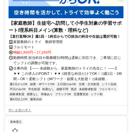
【家庭教師】生徒宅へ訪問して小学生対象の学習サポ
ート/理系科目メイン(算数・理科など)
【直行直帰OK】週1回・1科目からで◎担当の科目や生徒は選択可能！
家庭教師のトライ 教師管理部
フルリモート
時給1,800円～17,200円
勤務時間 担当科目や勤務曜日/時間は柔軟に対応でき、ご希望に応じ
てシフトの調整が可能です。
仕事内容 【―― 未経験から、家庭教師のトライの先生に！ ――】
▼▼ この求人のPOINT！ ▼▼ □得意な科目だけでOK！ □週1日・1時
間～OK！柔軟シフト □Wワーク・副業も大歓迎！ □未経験...
週1日からOK
副業・WワークOK
土日祝のみOK
主婦・主夫歓迎
シフト自由
平日のみOK
学生歓迎
転勤なし
経験不問
英語
未経験者歓迎
フルリモート
経験者歓迎
残業なし
研修あり
ブランクOK
交通費支給
シフト制
週4日以上OK
服装自由
同じ企業の求人
業務委託