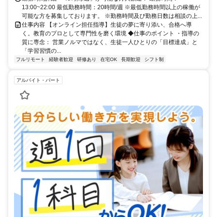
13:00~22:00 最低勤務時間：20時間/週 ※最低勤務時間以上の稼働が
可能な方を募集しております。 ※勤務時間及び勤務日数は相談の上...
仕事内容 【オンライン担任指導】生徒の夢に寄り添い、合格へ導
く。教育のプロとして専門性を磨く環境 ◆仕事のポイント ・指導の
質に専念： 営業ノルマではなく、生徒一人ひとりの「目標達成」と
「学習習慣の...
フルリモート
経験者歓迎
研修あり
在宅OK
長期歓迎
シフト制
アルバイト・パート