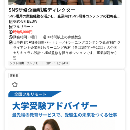
SNS研修企画/戦略ディレクター
SNS運用の実務経験を活かし、企業向けSNS研修コンテンツの戦略企
画・カリキュラム設計・監修を担う上流ポジションです。
株式会社BESW
フルリモート
時給5,000円
勤務時間・曜日: ・週10時間以上の稼働想定
仕事内容: ■研修戦略パートナー／eラーニングコンテンツ企画制作 ク
ライアント企業向けeラーニング教材（各回1時間×全12回）の企画・
カリキュラム設計・構成監修を担うポジションです。事業課題から
逆...
シフト自由
フルリモート
週2・3日からOK
正社員