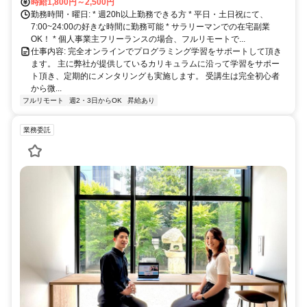
時給1,800円～2,500円
勤務時間・曜日: * 週20h以上勤務できる方 * 平日・土日祝にて、
7:00~24:00の好きな時間に勤務可能 * サラリーマンでの在宅副業
OK！ * 個人事業主フリーランスの場合、フルリモートで...
仕事内容: 完全オンラインでプログラミング学習をサポートして頂き
ます。 主に弊社が提供しているカリキュラムに沿って学習をサポー
ト頂き、定期的にメンタリングも実施します。 受講生は完全初心者
から微...
フルリモート
週2・3日からOK
昇給あり
業務委託