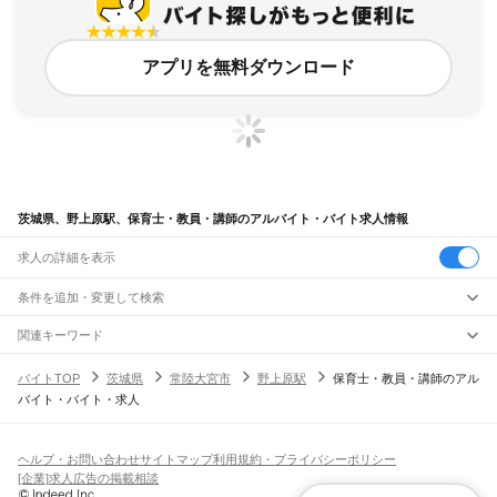
アプリを無料ダウンロード
茨城県、野上原駅、保育士・教員・講師のアルバイト・バイト求人情報
求人の詳細を表示
条件を追加・変更して検索
市区町村を追加・変更
関連キーワード
完全在宅ワーク 全国
シール貼り 在宅
現在地周辺
ガチャガチャ
犬カフェ
茨城県
駅を追加・変更
バイトTOP
茨城県
常陸大宮市
野上原駅
保育士・教員・講師のアル
茨城県
すべて
バイト・バイト・求人
水戸市
日立市
土浦市
古河市
石岡市
結城市
龍ケ崎市
下妻市
常総市
常陸太田市
職種を追加・変更
JR常磐線(取手～いわき)
高萩市
北茨城市
笠間市
取手市
牛久市
つくば市
ひたちなか市
鹿嶋市
潮来市
取手駅
藤代駅
龍ケ崎市駅
牛久駅
ひたち野うしく駅
荒川沖駅
土浦駅
神立駅
高浜駅
飲食・フードサービス
守谷市
常陸大宮市
那珂市
筑西市
坂東市
稲敷市
かすみがうら市
桜川市
神栖市
特徴を追加・変更
石岡駅
羽鳥駅
岩間駅
友部駅
内原駅
赤塚駅
偕楽園駅
水戸駅
勝田駅
佐和駅
東海駅
飲食・フードサービス
行方市
鉾田市
つくばみらい市
すべて
小美玉市
東茨城郡
那珂郡
久慈郡
稲敷郡
結城郡
ヘルプ・お問い合わせ
サイトマップ
利用規約・プライバシーポリシー
大甕駅
常陸多賀駅
日立駅
小木津駅
十王駅
高萩駅
南中郷駅
磯原駅
大津港駅
ホールスタッフ
キッチンスタッフ
皿洗い・洗い場
精肉・鮮魚加工
給食調理
人気
猿島郡
北相馬郡
[企業]求人広告の掲載相談
雇用形態を追加・変更
パン屋（ベーカリー）
フードカウンター販売員
バー（BAR）・バーテンダー
日払いOK
高校生歓迎
学生歓迎
深夜の仕事
髪型・髪色自由
ひげOK
ネイルOK