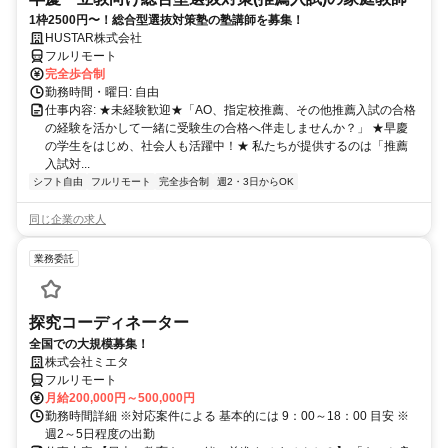
1枠2500円〜！総合型選抜対策塾の塾講師を募集！
HUSTAR株式会社
フルリモート
完全歩合制
勤務時間・曜日: 自由
仕事内容: ★未経験歓迎★「AO、指定校推薦、その他推薦入試の合格
の経験を活かして一緒に受験生の合格へ伴走しませんか？」 ★早慶
の学生をはじめ、社会人も活躍中！★ 私たちが提供するのは「推薦
入試対...
シフト自由
フルリモート
完全歩合制
週2・3日からOK
同じ企業の求人
業務委託
探究コーディネーター
全国での大規模募集！
株式会社ミエタ
フルリモート
月給200,000円～500,000円
勤務時間詳細 ※対応案件による 基本的には 9：00～18：00 目安 ※
週2～5日程度の出勤