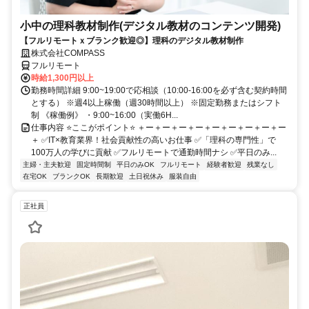
小中の理科教材制作(デジタル教材のコンテンツ開発)
【フルリモートｘブランク歓迎◎】理科のデジタル教材制作
株式会社COMPASS
フルリモート
時給1,300円以上
勤務時間詳細 9:00~19:00で応相談（10:00-16:00を必ず含む契約時間
とする） ※週4以上稼働（週30時間以上） ※固定勤務またはシフト
制 《稼働例》 ・9:00~16:00（実働6H...
仕事内容 ⭐ここがポイント⭐ ＋ー＋ー＋ー＋ー＋ー＋ー＋ー＋ー＋ー
＋ ✅IT×教育業界！社会貢献性の高いお仕事 ✅「理科の専門性」で
100万人の学びに貢献 ✅フルリモートで通勤時間ナシ ✅平日のみ...
主婦・主夫歓迎
固定時間制
平日のみOK
フルリモート
経験者歓迎
残業なし
在宅OK
ブランクOK
長期歓迎
土日祝休み
服装自由
正社員