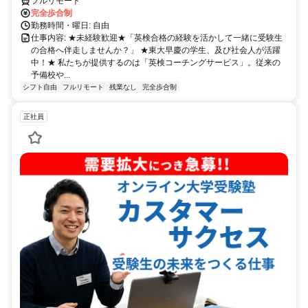
フルリモート
完全歩合制
勤務時間・曜日: 自由
仕事内容: ★未経験歓迎★「英検合格の経験を活かして一緒に受験生
の合格へ伴走しませんか？」 ★東大早慶の学生、及び社会人が活躍
中！★ 私たちが提供するのは「英検コーチングサービス」。従来の
予備校や...
シフト自由
フルリモート
残業なし
完全歩合制
正社員