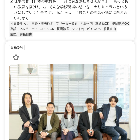
仕事内容 【日本の教育を、一緒に前進させませんか？】 「もっと良
い教育を届けたい」 そんな学校現場の想いを、カリキュラムという
形にしていく仕事です。 私たちは、学校ごとの理念や課題に向き合
いながら...
社員登用あり
主婦・主夫歓迎
フリーター歓迎
学歴不問
車通勤OK
即日勤務OK
英語
フルリモート
ネイルOK
長期歓迎
シフト制
ピアスOK
服装自由
髪型・髪色自由
業務委託