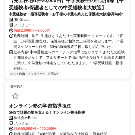
【完全在宅/1件20,000円】中学受験生の伴走指導【中
受経験者/保護者としての中受経験者大歓迎】
中受経験者・指導経験者・お子様の中受を終えた保護者大歓迎/高時給/週
1〜OK！/面接〜研修までオンライン完結
(株)Grabit
フルリモート
時給2,000円～3,000円
勤務時間・曜日: 生徒ひとりあたりの実働時間のイメージです。 * 面
談：1時間/週(生徒様、保護者様と相談の上時間を決定します。) * 週
間スケジュール作成：30分/週(面談終了後に取り組んでいた...
仕事内容: 中学受験生へのコーチング指導になります！ あなたの経験
と知識を活かして、フルリモートで悩める中学受験生と保護者の相談
に乗り、中学受験の伴走をしていただきます。 中学受験経験・指導
経験が...
シフト自由
フルリモート
在宅OK
業務委託
オンライン塾の学習指導担任
SNSで話題の塾を支える！オンライン担任指導
株式会社Builds
フルリモート
月給50,000円～400,000円
勤務時間詳細 「40時間/週」が可能な方大歓迎！ 勤務時間：