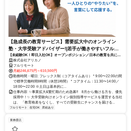
【急成長の教育サービス】需要拡大中のオンライン
塾・大学受験アドバイザー!|若手が働きやすいフルリ
【未経験OK！即日入社OK】オープンポジション／日本の教育を共に変
モート勤務
える仲間を募集します！
株式会社アリカノ
フルリモート
月給246,675円～610,500円
勤務時間・曜日: フレックス制（コアタイムあり） * 9:00〜22:00の間
で標準労働時間8時間（休憩1時間） * コアタイム：11:30〜14:00／
18:00〜22:00 ※土日は基本的に...
仕事内容: ✨️事業拡大&繁忙期のため急募!! 8月から働ける方を、優先
採用中！✨️ 大学受験向けオンライン個別指導サービスを運営する当社
は、 「教育格差をなくし、すべての受験生にチャンスを届ける...
フルリモート
在宅OK
昇給あり
業務委託