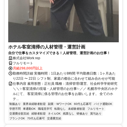
ホテル客室清掃の人材管理・運営計画
自分で仕事をカスタマイズできる！人材管理、運営計画のお仕事！
株式会社Work rep
フルリモート
月給298,000円以上
勤務時間詳細 実働時間：1日あたり8時間 平均勤務日数：1ヶ月あた
り22日 〜 22日 シフト制、家庭の都合に合わせて組み合わせが可能
仕事内容 雇用形態：正社員 職種：清掃管理/運営、社会科学学術研究
＼＼✨客室清掃の現場・人材管理のお仕事✨／／ 札幌市中央区のホテ
ルにて、 客室清掃に係る管理のお仕事をお願いします。 全てのホ
テ...
制服あり
業界未経験者歓迎
副業・WワークOK
60代も応募可
バイク通勤OK
学歴不問
車通勤OK
職場見学可
転勤なし
未経験者歓迎
フルリモート
交通費全額支給
経験者歓迎
ネイルOK
残業なし
研修あり
賞与あり
ブランクOK
70代も応募可
交通費支給