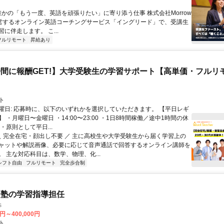
 誰かの「もう一度、英語を頑張りたい」に寄り添う仕事 株式会社Morrow
が運営するオンライン英語コーチングサービス「イングリード」で、受講生
に伴走します。 こ...
フルリモート
昇給あり
間に報酬GET!】大学受験生の学習サポート【高単価・フルリ
ト
曜日: 応募時に、以下のいずれかを選択していただきます。 【平日レギ
 ・月曜日〜金曜日 ・14:00〜23:00 ・1日8時間稼働／途中1時間の休
・原則として平日...
 ＼ 完全在宅・顔出し不要 ／ 主に高校生や大学受験生から届く学習上の
ャットや解説画像、必要に応じて音声通話で回答するオンライン講師を
。 主な対応科目は、数学、物理、化...
シフト自由
フルリモート
完全歩合制
ン塾の学習指導担任
s
0円～400,000円
ト