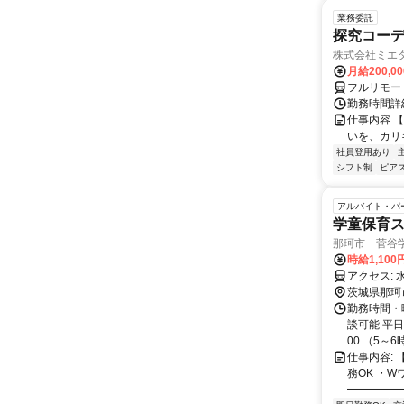
業務委託
探究コー
株式会社ミエ
月給200,0
フルリモー
勤務時間詳細
仕事内容 
いを、カリ
社員登用あり
シフト制
ピアス
アルバイト・パ
学童保育ス
那珂市 菅谷学
時給1,100
ア
茨城県那珂
勤務時間・曜
談可能 平日
00 （5～6
仕事内容:
務OK ・
━━━━━━