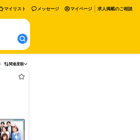
マイリスト
メッセージ
マイページ
求人掲載のご相談
存
関連度順