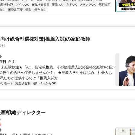
経験者歓迎
ネイルOK
有資格者歓迎
研修あり
在宅OK
ブランクOK
長期歓迎
自由
履歴書不要
髪型・髪色自由
向け総合型選抜対策(推薦入試)の家庭教師
会社
ト
日: 自由
 ★未経験歓迎★「AO、指定校推薦、その他推薦入試の合格の経験を活か
受験生の合格へ伴走しませんか？」 ★早慶の学生をはじめ、社会人も
 私たちが提供するのは「推薦入試対...
ルリモート
完全歩合制
週2・3日からOK
企画/戦略ディレクター
W
円
ト