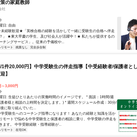
対策の家庭教師
会社
ト
日: 自由
 ★未経験歓迎★「英検合格の経験を活かして一緒に受験生の合格へ伴走
？」 ★東大早慶の学生、及び社会人が活躍中！★ 私たちが提供するの
ーチングサービス」。従来の予備校や...
ルリモート
残業なし
完全歩合制
/1件20,000円】中学受験生の伴走指導【中受経験者/保護者と
歓迎】
円～3,000円
ト
曜日: 生徒ひとりあたりの実働時間のイメージです。 * 面談：1時間/週
保護者様と相談の上時間を決定します。) * 週間スケジュール作成：30分/
後に取り組んでいた...
 中学受験生へのコーチング指導になります！ あなたの経験と知識を活か
リモートで悩める中学受験生と保護者の相談に乗り、中学受験の伴走を
きます。 中学受験経験・指導経験が...
ルリモート
在宅OK