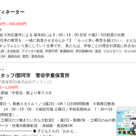
ディネーター
タ
00円～500,000円
ト
 ※対応案件による 基本的には 9：00～18：00 目安 ※週2～5日程度の出勤
【日本の教育を、一緒に前進させませんか？】 「もっと良い教育を届けたい」 そん
キュラムという形にしていく仕事です。 私たちは、学校ごとの理念や課題に向き合いな
主婦・主夫歓迎
フリーター歓迎
学歴不問
車通勤OK
即日勤務OK
英語
フルリモート
ネイルO
OK
服装自由
髪型・髪色自由
ート
タッフ/那珂市 菅谷学童保育所
童保育所(株式会社アンフィニ)
円～1,350円
クセス: 水郡線「中菅谷」駅より車で３分
市
日: ＼ 勤務スタイル！／ □週2日～OK！1日5時間勤務 ※勤務日数相
 14：00～19：00 ※相談可能 土曜日／学校長期休み 7：30〜19：
時間程度）...
 【土曜日だけ働きたい方も大歓迎】 ・週2日～勤務OK ・土曜日のみの勤
Wワーク・扶養内勤務歓迎 ・未経験・無資格OK
━━━━━━━━ ◆ 子どもたちの「おかえ...