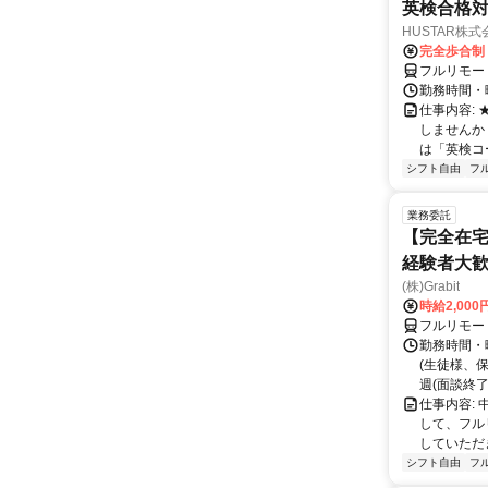
英検合格
HUSTAR株式
完全歩合制
フルリモー
勤務時間・曜
仕事内容:
しませんか
は「英検コ
シフト自由
フ
業務委託
【完全在宅
経験者大
(株)Grabit
時給2,000
フルリモー
勤務時間・
(生徒様、
週(面談終了
仕事内容:
して、フル
していただ
シフト自由
フ