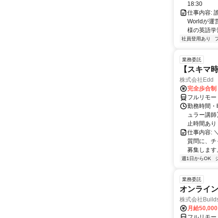
18:30
仕事内容:
World
様の英語学習
社員登用あり
業務委託
【スキマ時
株式会社Edd
完全歩合制
フルリモー
勤務時間・
ュラー講師】
止時間あり 
仕事内容:
質問に、チ
募集します
週1日からOK
業務委託
オンライ
株式会社Build
月給50,00
フルリモー