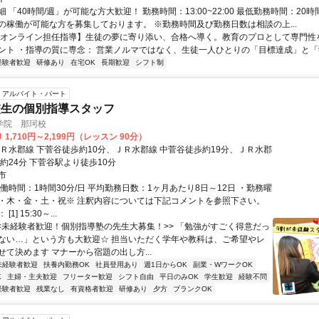
 「40時間/週」が可能な方大歓迎！ 勤務時間：13:00~22:00 最低勤務時間：20時
の稼働が可能な方を募集しております。 ※勤務時間及び勤務日数は相談の上...
【オンライン担任指導】生徒の夢に寄り添い、合格へ導く。教育のプロとして専門性
ント ・指導の質に専念： 営業ノルマではなく、生徒一人ひとりの「目標達成」と「学
経験者歓迎
研修あり
在宅OK
長期歓迎
シフト制
アルバイト・パート
校生の個別指導スタッフ
学院 那珂校
1,710円～2,199円（レッスン 90分）
ＪＲ水郡線 下菅谷徒歩約10分、ＪＲ水郡線 中菅谷徒歩約19分、ＪＲ水郡
約24分 下菅谷駅より徒歩10分
市
働時間：1時間30分/日 平均勤務日数：1ヶ月あたり8日～12日 ・勤務曜
・木・金・土・祝※ 注釈内容については下記コメントを参照下さい。
1] 15:30～...
<<未経験者歓迎！個別指導塾の先生大募集！>> 「勉強がすごく得意だっ
ない…」という方も大歓迎☆ 担当いただく学年や教科は、ご希望やレ
せて決めます マナーから宿題の出し方...
未経験者歓迎
扶養内勤務OK
社員登用あり
週1日からOK
副業・WワークOK
K
主婦・主夫歓迎
フリーター歓迎
シフト自由
平日のみOK
学生歓迎
経験不問
経験者歓迎
残業なし
有資格者歓迎
研修あり
夕方
ブランクOK