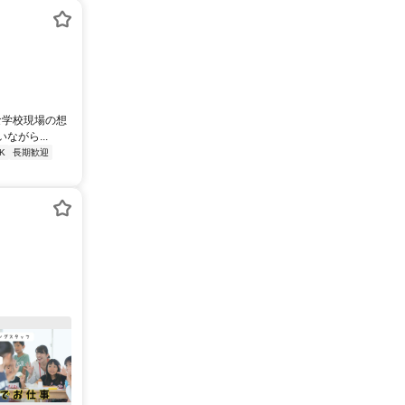
な学校現場の想
がら...
K
長期歓迎