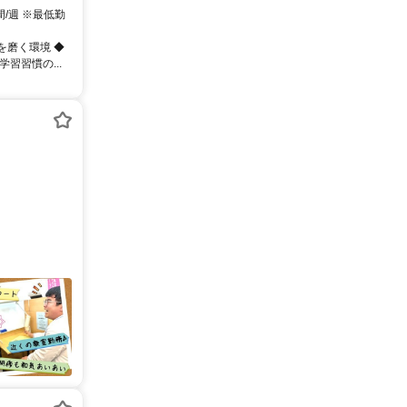
間/週 ※最低勤
を磨く環境 ◆
習習慣の...