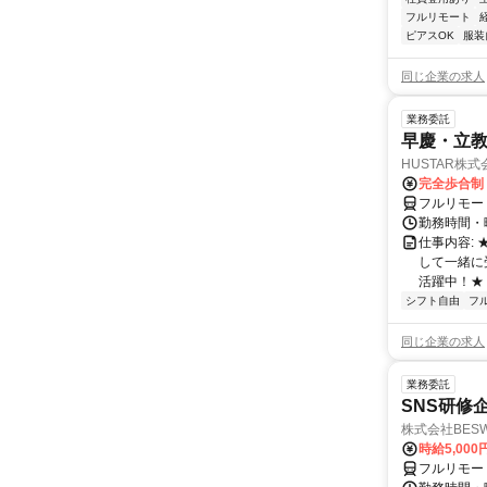
フルリモート
ピアスOK
服装
同じ企業の求人
業務委託
早慶・立教
HUSTAR株式
完全歩合制
フルリモー
勤務時間・曜
仕事内容:
して一緒に
活躍中！★
シフト自由
フ
同じ企業の求人
業務委託
SNS研修
株式会社BES
時給5,000
フルリモー