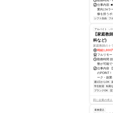
勤務時間・
仕事内容:
業向けeラ
修を担うポ
シフト自由
フ
アルバイト・パ
【家庭教師
科など)
家庭教師のト
時給1,800
フルリモー
勤務時間 
整が可能で
仕事内容 
のPOINT
ーク・副業も
週1日からOK
学生歓迎
転勤
ブランクOK
交
同じ企業の求人
業務委託