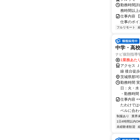
勤務時間詳細
務時間以上
仕事内容 
仕事のポイ
フルリモート
中学・高
ナビ個別指導
1業務あたり 
アクセス 
線 後台徒歩
茨城県那珂
勤務時間 実
日：火・水
・勤務時間： [
仕事内容 
たわけでは
ベルに合わ
制服あり
業界
1日4時間以内O
未経験者歓迎