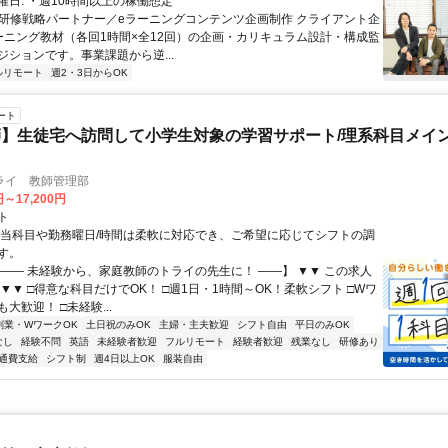
曜日: ・週10時間以上の稼働想定
 ■研修戦略パートナー／eラーニングコンテンツ企画制作 クライアント企
ーニング教材（各回1時間×全12回）の企画・カリキュラム設計・構成監
ジションです。事業課題から逆...
ルリモート
週2・3日からOK
ート
】生徒宅へ訪問して小学生対象の学習サポート/理系科目メイン
ライ 教師管理部
円～17,200円
ト
担当科目や勤務曜日/時間は柔軟に対応でき、ご希望に応じてシフトの調
す。
【―― 未経験から、家庭教師のトライの先生に！ ――】 ▼▼ この求人
！ ▼▼ □得意な科目だけでOK！ □週1日・1時間～OK！柔軟シフト □Wワ
大歓迎！ □未経験...
副業・WワークOK
土日祝のみOK
主婦・主夫歓迎
シフト自由
平日のみOK
なし
経験不問
英語
未経験者歓迎
フルリモート
経験者歓迎
残業なし
研修あり
通費支給
シフト制
週4日以上OK
服装自由