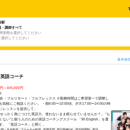
谷駅
員・講師すべて
雇用形態を選択してください
を選択してください
条件保
な英語コーチ
0円～405,000円
ト
細 ・フルリモート・フルフレックス ※勤務時間はご希望第一で調整し
気軽にご相談ください。 ・朝6:00〜10:00頃、夕方17:00〜24:00の時
レッスンを提供して...
「せっかく身につけた英語力、使わないまま眠らせていませんか？」 “も
ない”と願う人のための英語コーチングスクール 「90 English」を運
。 「英語コーチ」と聞く...
主婦・主夫歓迎
フリーター歓迎
学歴不問
即日勤務OK
固定時間制
英語