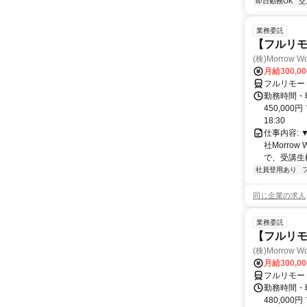
即日勤務OK
交
業務委託
【フルリモ
(株)Morrow Wo
月給300,0
フルリモー
勤務時間・曜
450,000
18:30
仕事内容:
社Morro
で、受講生
社員登用あり
同じ企業の求人
業務委託
【フルリ
(株)Morrow Wo
月給300,0
フルリモー
勤務時間・曜
480,000