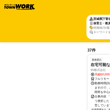
茨城県
下菅
保育士・教
特徴/給与/
キーワード
37件
業務委託
在宅可能
90株式会社
月給60,00
フルリモー
勤務時間詳
ますので、お
間帯を中心に
仕事内容 
う挫折したく
営しています
社員登用あり