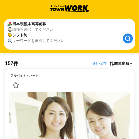
熊本県
熊本高専前駅
職種を選択してください
シフト制
キーワードを選択してください
157件
条件保存
関連度順
アルバイト・パート