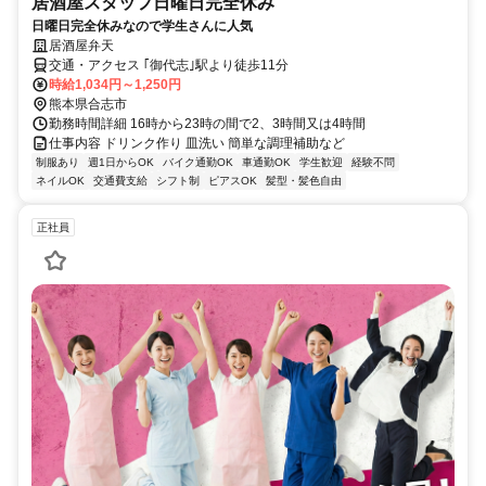
居酒屋スタッフ日曜日完全休み
日曜日完全休みなので学生さんに人気
居酒屋弁天
交通・アクセス ｢御代志｣駅より徒歩11分
時給1,034円～1,250円
熊本県合志市
勤務時間詳細 16時から23時の間で2、3時間又は4時間
仕事内容 ドリンク作り 皿洗い 簡単な調理補助など
制服あり
週1日からOK
バイク通勤OK
車通勤OK
学生歓迎
経験不問
ネイルOK
交通費支給
シフト制
ピアスOK
髪型・髪色自由
正社員