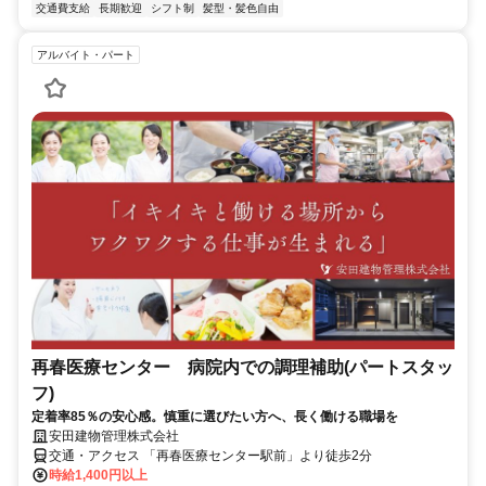
交通費支給
長期歓迎
シフト制
髪型・髪色自由
アルバイト・パート
再春医療センター 病院内での調理補助(パートスタッ
フ)
定着率85％の安心感。慎重に選びたい方へ、長く働ける職場を
安田建物管理株式会社
交通・アクセス 「再春医療センター駅前」より徒歩2分
時給1,400円以上