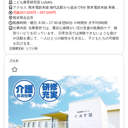
こども療育研究室 Lulukis
アクセス: 熊本電鉄本線 御代志駅から徒歩で9分 熊本電鉄本線 再春荘
前駅から徒歩で9分 熊本電鉄本線 熊本高専前駅から徒歩で13分
月給267,500円～297,500円
熊本県合志市
勤務時間・曜日: 8:30～17:30 休憩60分 ※時間外 月平均5時間
仕事内容: 当事業所では、重症心身障がい児の支援や医療的ケア、個
別リハビリを行っています。 日常生活では体験できないような遊び
や活動を通じて、一人ひとりの個性を引き出し、子どもたちの可能性
を広げる支...
交通費支給
シフト制
正社員