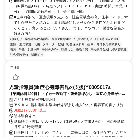
■勤務時間 8:15～19:10（実働8時間／休憩60分） ・時間固定応相談
（時間相談OK） ＜時短シフト＞ 13:10～19:10（実働5時間／休憩60
分） ・時間固定勤務可 ・月～金／週5日勤...
■仕事内容 ＼＼医療現場を支える、社会貢献度の高い仕事／／ ドラマ
でしか見たことのない世界を職場にしませんか？ 専門的なお仕事だ
からこそ、覚えることはたくさん。 でも、コツコツ・緻密な業務が
好きな方な...
制服あり
業界未経験者歓迎
扶養内勤務OK
社員登用あり
1日4時間以内OK
主婦・主夫歓迎
長期
フリーター歓迎
社会保険あり
産休・育休取得実績あり
急募
午後
学歴不問
平日のみOK
転勤なし
経験不問
未経験者歓迎
経験者歓迎
社会保険完備
制服貸与
正社員
児童指導員(重症心身障害児の支援)Y0805017a
【年間休日120日】マイカー通勤可・残業ほぼなし・重症心身障がい児
の支援
こども療育研究室Lulukis
アクセス: 熊本電鉄本線 御代志駅より徒歩9分 ／ 再春荘前駅より徒歩
9分 ／ 熊本高専前駅より徒歩16分
月給237,500円以上
熊本県合志市
勤務時間・曜日: 8:30〜17:30（休憩60分／実働8時間） 時間外勤務：
月平均1時間程度
仕事内容: 「子どもの「できた！」に毎日出会える仕事です」 こども