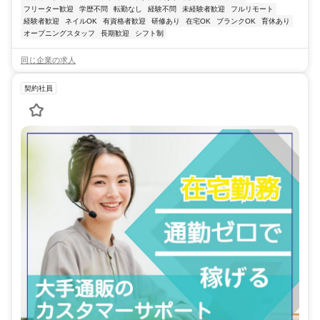
フリーター歓迎
学歴不問
転勤なし
経験不問
未経験者歓迎
フルリモート
経験者歓迎
ネイルOK
有資格者歓迎
研修あり
在宅OK
ブランクOK
育休あり
オープニングスタッフ
長期歓迎
シフト制
同じ企業の求人
契約社員