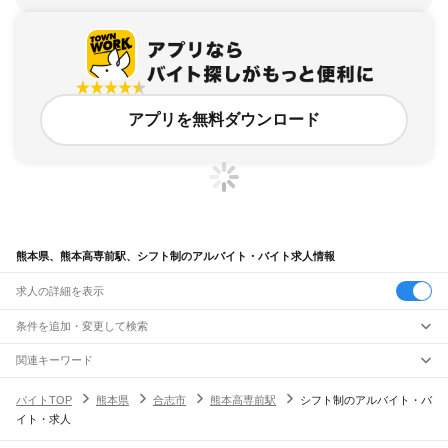
アプリを無料ダウンロード
熊本県、熊本高専前駅、シフト制のアルバイト・バイト求人情報
求人の詳細を表示
条件を追加・変更して検索
市区町村を追加・変更
関連キーワード
完全在宅ワーク 全国
シール貼り 在宅
現在地周辺
ガチャガチャ
犬カフェ
熊本県
駅を追加・変更
バイトTOP
熊本県
合志市
熊本高専前駅
シフト制のアルバイト・バ
熊本県
すべて
イト・求人
熊本市
すべて
職種を追加・変更
JR鹿児島本線(博多～八代)
中央区
東区
西区
南区
北区
荒尾駅
南荒尾駅
長洲駅
大野下駅
玉名駅
肥後伊倉駅
木葉駅
田原坂駅
植木駅
西里駅