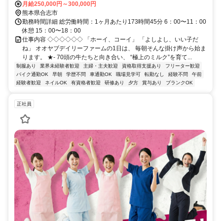
OK
月給250,000円～300,000円
熊本県合志市
勤務時間詳細 総労働時間：1ヶ月あたり173時間45分 6：00〜11：00
休憩 15：00〜18：00
仕事内容 ◇◇◇◇◇◇ 「ホーイ、コーイ」 「よしよし、いい子だ
ね」 オオヤブデイリーファームの1日は、 毎朝そんな掛け声から始ま
ります。 ★- 70頭の牛たちと向き合い、 “極上のミルク”を育て...
制服あり
業界未経験者歓迎
主婦・主夫歓迎
資格取得支援あり
フリーター歓迎
バイク通勤OK
早朝
学歴不問
車通勤OK
職場見学可
転勤なし
経験不問
午前
経験者歓迎
ネイルOK
有資格者歓迎
研修あり
夕方
賞与あり
ブランクOK
正社員