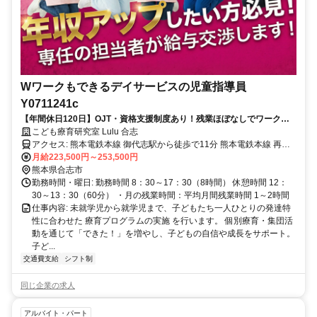
Wワークもできるデイサービスの児童指導員
Y0711241c
【年間休日120日】OJT・資格支援制度あり！残業ほぼなしでワークラ
イフバランスも充実♪
こども療育研究室 Lulu 合志
アクセス: 熊本電鉄本線 御代志駅から徒歩で11分 熊本電鉄本線 再春
月給223,500円～253,500円
荘前駅から徒歩で17分 熊本電鉄本線 熊本高専前駅から徒歩で21分
熊本県合志市
勤務時間・曜日: 勤務時間 8：30～17：30（8時間） 休憩時間 12：
30～13：30（60分） ・月の残業時間：平均月間残業時間 1～2時間
仕事内容: 未就学児から就学児まで、子どもたち一人ひとりの発達特
性に合わせた 療育プログラムの実施 を行います。 個別療育・集団活
動を通じて「できた！」を増やし、子どもの自信や成長をサポート。
子ど...
交通費支給
シフト制
同じ企業の求人
アルバイト・パート