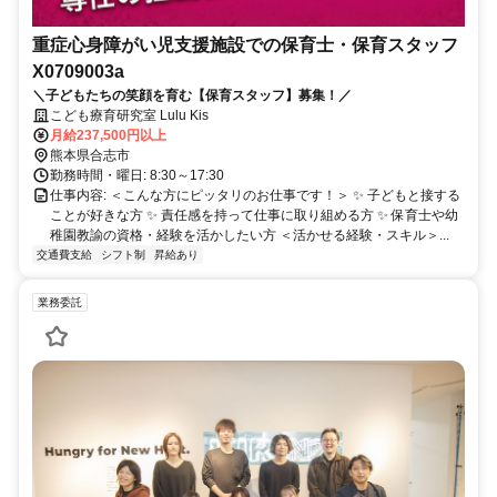
重症心身障がい児支援施設での保育士・保育スタッフ
X0709003a
＼子どもたちの笑顔を育む【保育スタッフ】募集！／
こども療育研究室 Lulu Kis
月給237,500円以上
熊本県合志市
勤務時間・曜日: 8:30～17:30
仕事内容: ＜こんな方にピッタリのお仕事です！＞ ✨ 子どもと接する
ことが好きな方 ✨ 責任感を持って仕事に取り組める方 ✨ 保育士や幼
稚園教諭の資格・経験を活かしたい方 ＜活かせる経験・スキル＞...
交通費支給
シフト制
昇給あり
業務委託