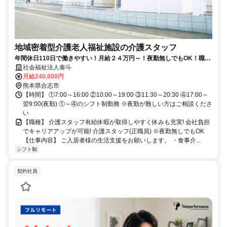
地域密着型介護老人福祉施設の介護スタッフ
年間休日110日で働きやすい！月給２４万円～！夜勤無しでもOK！職場
見学・会社説明会実施中!♪
社会福祉法人泰斗
月給240,000円
熊本県合志市
【時間】 ①7:00～16:00 ②10:00～19:00 ③11:30～20:30 ④17:00～
翌9:00(夜勤) ①～④のシフト制勤務 ※夜勤が難しい方はご相談くださ
い
【職種】 介護スタッフ有給休暇が取得しやすく休みも充実! 会社負担
でキャリアアップが可能! 介護スタッフ(正職員) ※夜勤無しでもOK
【仕事内容】 ご入居者様の生活支援をお願いします。 ・食事介...
シフト制
契約社員