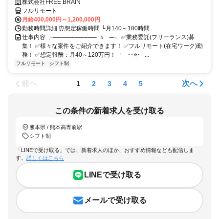
株式会社FREE BRAIN
フルリモート
月給400,000円～1,200,000円
勤務時間詳細 ⏰想定稼働時間 └月140～180時間
仕事内容 ╭──────────･⭐･･─╮ ✅業務委託(フリーランス)募
集！ ✅様々な案件をご紹介できます！ ✅フルリモート(在宅ワーク)勤
務！ ✅想定報酬：月40～120万円！ ╰─･･⭐･─...
フルリモート
シフト制
前へ
次へ
1
2
3
4
5
この条件の新着求人を受け取る
熊本県 / 熊本高専前駅
シフト制
「LINEで受け取る」では、新着求人のほか、おすすめ情報なども配信しま
す。
詳しくはこちら
LINEで受け取る
メールで受け取る