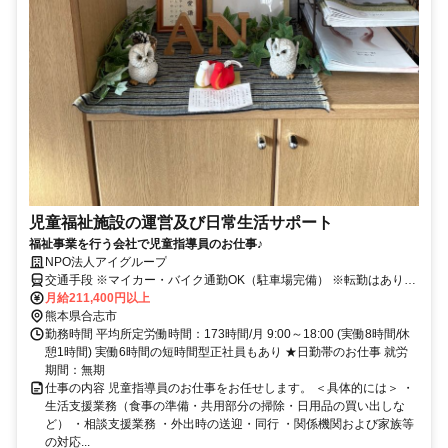
児童福祉施設の運営及び日常生活サポート
福祉事業を行う会社で児童指導員のお仕事♪
NPO法人アイグループ
交通手段 ※マイカー・バイク通勤OK（駐車場完備） ※転勤はありま
せん。
月給211,400円以上
熊本県合志市
勤務時間 平均所定労働時間：173時間/月 9:00～18:00 (実働8時間/休
憩1時間) 実働6時間の短時間型正社員もあり ★日勤帯のお仕事 就労
期間：無期
仕事の内容 児童指導員のお仕事をお任せします。 ＜具体的には＞ ・
生活支援業務（食事の準備・共用部分の掃除・日用品の買い出しな
ど） ・相談支援業務 ・外出時の送迎・同行 ・関係機関および家族等
の対応...