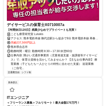
デイサービスの保育士X0710007a
【年間休日120日】残業少なめでプライベートも充実！
こども療育研究室 Lulukis
アクセス: 熊本電鉄本線 御代志駅から徒歩で9分 熊本電鉄本線 再春荘
前駅から徒歩で9分 熊本電鉄本線 熊本高専前駅から徒歩で13分
月給237,500円以上
熊本県合志市
勤務時間・曜日: 勤務時間 8:30～17:30 休憩60分
仕事内容: 障がい児通所事業所（児童発達支援・放課後等デイサービ
ス）で、保育士資格を活かしてみませんか？ 【主なお仕事内容】 療
育業務（子どもたち一人ひとりの特性に合わせた支援） 送迎業務
（ご自宅...
交通費支給
シフト制
業務委託
ITエンジニア
＜フリーランス募集＞フルリモート！最大金額170万円！