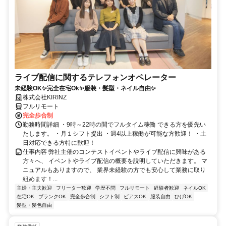
ライブ配信に関するテレフォンオペレーター
未経験OK✨完全在宅Ok✨服装・髪型・ネイル自由✨
株式会社KIRINZ
フルリモート
完全歩合制
勤務時間詳細 ・9時～22時の間でフルタイム稼働 できる方を優先い
たします。 ・月１シフト提出 ・週4以上稼働が可能な方歓迎！ ・土
日対応できる方特に歓迎！
仕事内容 弊社主催のコンテストイベントやライブ配信に興味がある
方々へ、 イベントやライブ配信の概要を説明していただきます。 マ
ニュアルもありますので、 業界未経験の方でも安心して業務に取り
組めます！...
主婦・主夫歓迎
フリーター歓迎
学歴不問
フルリモート
経験者歓迎
ネイルOK
在宅OK
ブランクOK
完全歩合制
シフト制
ピアスOK
服装自由
ひげOK
髪型・髪色自由