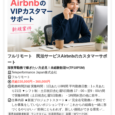
フルリモート 民泊サービスAirbnbのカスタマーサポ
ート
深夜帯勤務で稼ぎたい方必見！未経験歓迎✨(TP18PSM)
Teleperformance Japan株式会社
フルリモート
月給330,000円～360,000円
勤務時間詳細 実働時間：1日あたり8時間 平均勤務日数：1ヶ月あた
り21日 ▼シフト制：土日祝日含む週5日勤務 17：00～翌9：00の間
で実働8時間（土日祝含む週5日勤務） ・1時間休憩の他に前半...
仕事内容 ★新規プロジェクトスタート★ ✅ 完全在宅勤務♪ ✅ 弊社で
しか募集をしていないポジションです♪ ✅ これからの組織を一緒に形
づくるやりがい ✅ 前例にとらわれず、新しい挑戦ができる環境 ✅...
業界未経験者歓迎
ランチタイム
社員登用あり
副業・WワークOK