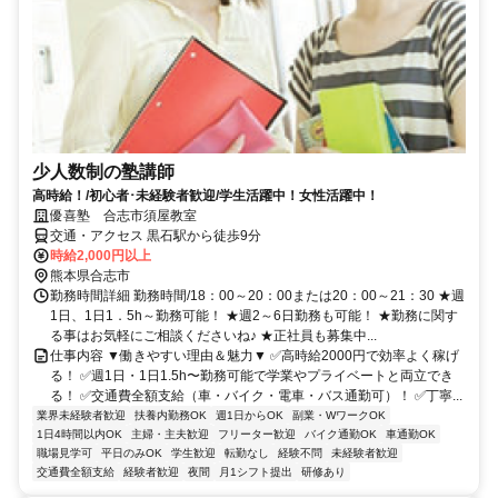
少人数制の塾講師
高時給！/初心者･未経験者歓迎/学生活躍中！女性活躍中！
優喜塾 合志市須屋教室
交通・アクセス 黒石駅から徒歩9分
時給2,000円以上
熊本県合志市
勤務時間詳細 勤務時間/18：00～20：00または20：00～21：30 ★週
1日、1日1．5h～勤務可能！ ★週2～6日勤務も可能！ ★勤務に関す
る事はお気軽にご相談くださいね♪ ★正社員も募集中...
仕事内容 ▼働きやすい理由＆魅力▼ ✅高時給2000円で効率よく稼げ
る！ ✅週1日・1日1.5h〜勤務可能で学業やプライベートと両立でき
る！ ✅交通費全額支給（車・バイク・電車・バス通勤可）！ ✅丁寧...
業界未経験者歓迎
扶養内勤務OK
週1日からOK
副業・WワークOK
1日4時間以内OK
主婦・主夫歓迎
フリーター歓迎
バイク通勤OK
車通勤OK
職場見学可
平日のみOK
学生歓迎
転勤なし
経験不問
未経験者歓迎
交通費全額支給
経験者歓迎
夜間
月1シフト提出
研修あり