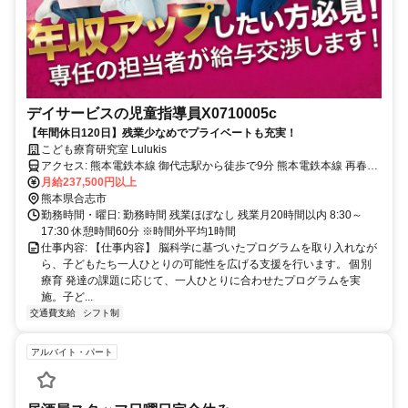
デイサービスの児童指導員X0710005c
【年間休日120日】残業少なめでプライベートも充実！
こども療育研究室 Lulukis
アクセス: 熊本電鉄本線 御代志駅から徒歩で9分 熊本電鉄本線 再春荘
前駅から徒歩で9分 熊本電鉄本線 熊本高専前駅から徒歩で13分
月給237,500円以上
熊本県合志市
勤務時間・曜日: 勤務時間 残業ほぼなし 残業月20時間以内 8:30～
17:30 休憩時間60分 ※時間外平均1時間
仕事内容: 【仕事内容】 脳科学に基づいたプログラムを取り入れなが
ら、子どもたち一人ひとりの可能性を広げる支援を行います。 個別
療育 発達の課題に応じて、一人ひとりに合わせたプログラムを実
施。子ど...
交通費支給
シフト制
アルバイト・パート