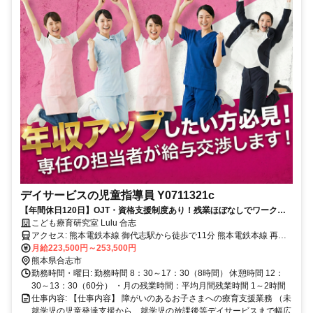
デイサービスの児童指導員 Y0711321c
【年間休日120日】OJT・資格支援制度あり！残業ほぼなしでワークラ
イフバランスも充実♪
こども療育研究室 Lulu 合志
アクセス: 熊本電鉄本線 御代志駅から徒歩で11分 熊本電鉄本線 再春
月給223,500円～253,500円
荘前駅から徒歩で17分 熊本電鉄本線 熊本高専前駅から徒歩で21分
熊本県合志市
勤務時間・曜日: 勤務時間 8：30～17：30（8時間） 休憩時間 12：
30～13：30（60分） ・月の残業時間：平均月間残業時間 1～2時間
仕事内容: 【仕事内容】 障がいのあるお子さまへの療育支援業務 （未
就学児の児童発達支援から、就学児の放課後等デイサービスまで幅広