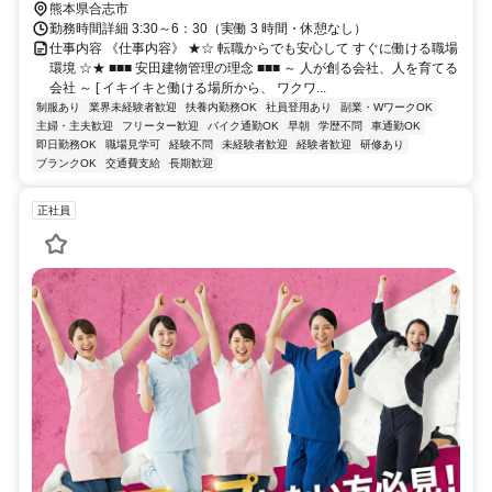
熊本県合志市
勤務時間詳細 3:30～6：30（実働 3 時間・休憩なし）
仕事内容 《仕事内容》 ★☆ 転職からでも安心して すぐに働ける職場
環境 ☆★ ■■■ 安田建物管理の理念 ■■■ ～ 人が創る会社、人を育てる
会社 ～ [ イキイキと働ける場所から、 ワクワ...
制服あり
業界未経験者歓迎
扶養内勤務OK
社員登用あり
副業・WワークOK
主婦・主夫歓迎
フリーター歓迎
バイク通勤OK
早朝
学歴不問
車通勤OK
即日勤務OK
職場見学可
経験不問
未経験者歓迎
経験者歓迎
研修あり
ブランクOK
交通費支給
長期歓迎
正社員