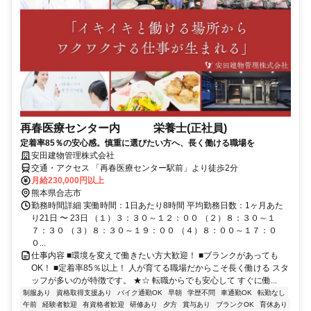
再春医療センター内 栄養士(正社員)
定着率85％の安心感。慎重に選びたい方へ、長く働ける職場を
安田建物管理株式会社
交通・アクセス 「再春医療センター駅前」より徒歩2分
月給230,000円以上
熊本県合志市
勤務時間詳細 実働時間：1日あたり8時間 平均勤務日数：1ヶ月あた
り21日 〜 23日 （１）３：３０～１２：００ （２）８：３０～１
７：３０ （３）８：３０～１９：００ （４）８：００～１７：０
０...
仕事内容 ■環境を変えて働きたい方大歓迎！ ■ブランクがあっても
OK！ ■定着率85％以上！ 人が育てる職場だからこそ長く働ける スタ
ッフが多いのが特徴です。 ★☆ 転職からでも安心して すぐに働...
制服あり
資格取得支援あり
バイク通勤OK
早朝
学歴不問
車通勤OK
転勤なし
午前
経験者歓迎
有資格者歓迎
研修あり
夕方
賞与あり
ブランクOK
育休あり