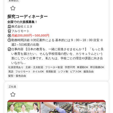
業務委託
探究コーディネーター
全国での大規模募集！
株式会社ミエタ
フルリモート
月給200,000円～500,000円
勤務時間詳細 ※対応案件による 基本的には 9：00～18：00 目安 ※
週2～5日程度の出勤
仕事内容 【日本の教育を、一緒に前進させませんか？】 「もっと良
い教育を届けたい」 そんな学校現場の想いを、カリキュラムという
形にしていく仕事です。 私たちは、学校ごとの理念や課題に向き合
いながら...
社員登用あり
主婦・主夫歓迎
フリーター歓迎
学歴不問
車通勤OK
即日勤務OK
英語
フルリモート
ネイルOK
長期歓迎
シフト制
ピアスOK
服装自由
髪型・髪色自由
正社員