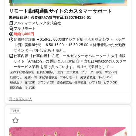
リモート勤務|通販サイトのカスタマーサポート
未経験歓迎！必要備品の貸与有💻/1260704320-01
アルティウスリンク株式会社
フルリモート
時給1,400円
勤務時間詳細 ⏩6:50-25:00の間でシフト制 ※会社指定シフト 《シフ
ト例》実働8時間 ・6:50-16:00 ・15:50-25:00 ※健康管理のため勤務
間インターバル 設定あり ※所...
仕事内容 【仕事内容】 在宅コールセンターオペレーター！ 大手通販
サイト「Amazon」の 問い合わせ対応◎ ※当社はAmazonのカスタマ
ーサービス業務 を請け負っています。当社の従業員として ...
業界未経験者歓迎
社員登用あり
主婦・主夫歓迎
フリーター歓迎
学歴不問
転勤なし
経験不問
未経験者歓迎
フルリモート
経験者歓迎
ネイルOK
研修あり
在宅OK
ブランクOK
交通費支給
長期歓迎
シフト制
ピアスOK
服装自由
ひげOK
同じ企業の求人
正社員