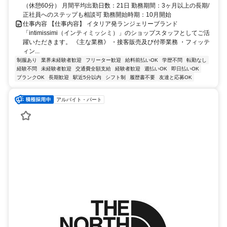
（休憩60分） 月間平均出勤日数：21日 勤務期間：3ヶ月以上の長期/
正社員へのステップも相談可 勤務開始時期：10月開始
仕事内容 【仕事内容】 イタリア発ランジェリーブランド
「intimissimi（インティミッシミ）」のショップスタッフとしてご活
躍いただきます。 《主な業務》 ・接客販売及び付帯業務 ・フィッテ
ィン...
制服あり
業界未経験者歓迎
フリーター歓迎
給料前払いOK
学歴不問
転勤なし
経験不問
未経験者歓迎
交通費全額支給
経験者歓迎
週払いOK
即日払いOK
ブランクOK
長期歓迎
駅近5分以内
シフト制
履歴書不要
友達と応募OK
アルバイト・パート