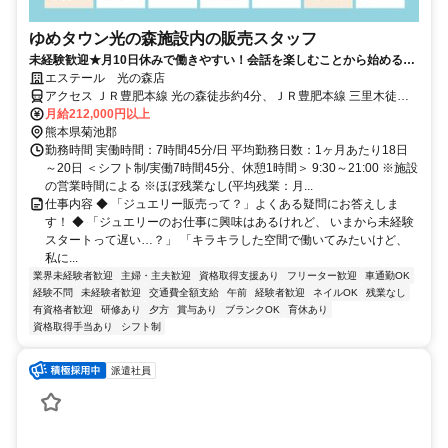
ゆめタウン光の森施設内の販売スタッフ
未経験歓迎★月10日休みで働きやすい！会話を楽しむことから始める販
売★女性活躍中★ほぼ残業なし！
エステール 光の森店
アクセス ＪＲ豊肥本線 光の森徒歩約4分、ＪＲ豊肥本線 三里木徒歩
約15分、ＪＲ豊肥本線 武蔵塚徒歩約26分 JR光の森駅 徒歩３分
月給212,000円以上
熊本県菊池郡
勤務時間 実働時間：7時間45分/日 平均勤務日数：1ヶ月あたり18日
～20日 ＜シフト制/実働7時間45分、休憩1時間＞ 9:30～21:00 ※施設
の営業時間による ※ほぼ残業なし(平均残業：月...
仕事内容 ◆ 「ジュエリー販売って？」よくある疑問にお答えしま
す！ ◆ 「ジュエリーのお仕事に興味はあるけれど、 いまから未経験
スタートって遅い…？」 「キラキラした空間で働いてみたいけど、
私に...
業界未経験者歓迎
主婦・主夫歓迎
資格取得支援あり
フリーター歓迎
車通勤OK
経験不問
未経験者歓迎
交通費全額支給
午前
経験者歓迎
ネイルOK
残業なし
有資格者歓迎
研修あり
夕方
賞与あり
ブランクOK
育休あり
資格取得手当あり
シフト制
派遣社員