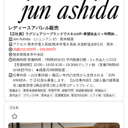
レディースアパレル販売
【正社員】ラグジュアリーブランドでスキルUP♪希望休あり＋年間休日
122日＋夏・冬休暇★サポートから始めるので安心◎
Jun Ashida (ジュンアシダ) 熊本鶴屋
アクセス 熊本市電Ａ系統/熊本市電Ｂ系統 水道町徒歩約1分、熊本市
電Ａ系統/熊本市電Ｂ系統 通町筋徒歩約2分、熊本市電Ａ系統/熊本市
月給232,000円～320,000円
電Ｂ系統 熊本城・市役所前徒歩約5分 熊本市電「通町筋駅」徒歩1分
熊本県熊本市中央区
勤務時間 実働時間：7時間40分/日 平均勤務日数：1ヶ月あたり21日
【営業時間】10:00～19:00 9:30～19:30内でシフト制 （実働7時間40
分/休憩70分） ★残業月5時間程度 ...
仕事内容 ＜お仕事詳細＞ 幅広い年代の女性から支持される 「JUN
ASHIDA」で 正社員を募集します。 【お仕事内容】 □婦人服の接客販
売 □顧客管理 □商品管理 □売上管理 □ディスプレイ □...
制服あり
業界未経験者歓迎
学歴不問
経験不問
未経験者歓迎
研修あり
賞与あり
ブランクOK
育休あり
交通費支給
駅近5分以内
シフト制
社割あり
正社員