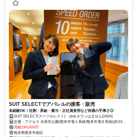
SUIT SELECTでアパレルの接客・販売
未経験OK！社割・昇給・賞与・正社員登用など待遇の手厚さ◎
SUIT SELECT(スーツセレクト) ゆめタウンはません[1604]
交通・アクセス 水前寺公園(熊本市電Ａ系統/熊本市電Ｂ系統)(約33分)
南熊本(ＪＲ豊肥本線)(約33分) 市立体育館前(熊本市電Ａ系統/熊本市
月給199,000円
電Ｂ系統)(約33分)
熊本県熊本市南区