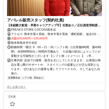
アパレル販売スタッフ(契約社員)
【未経験大歓迎・早期キャリアアップ可】社割あり／正社員登用制度あ
り／昇給年2回／年間休日105日・休暇10日以上 （合計115日以上）
FREAK'S STORE COCOSA熊本店
アクセス: 熊本市電Ａ系統、熊本市電Ｂ系統「通町筋駅」 徒歩3分 ※
会社が定めた場所へ変更の可能性あり
月給200,000円～235,000円
熊本県熊本市中央区
勤務時間・曜日: 9：00～21：30／シフト制（1日実働8時間 週40時
間） 休憩時間90分／時間外労働あり ※店舗の状況によりシフトが
変動する可能性がございます 【シフト例（イメージ）】 （早...
仕事内容: 店頭での接客・販売を主にしていただきます。 お客様が商
品を選ぶ際のサポートや、 スタイリングの提案などが主な役割とな
ります。 ぜひあなたの接客を通してフリークスの、 そしてあなた自
身の...
交通費支給
シフト制
昇給あり
同じ企業の求人
正社員