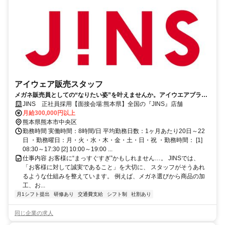
アイウェア販売スタッフ
メガネ販売員としての“なりたい姿”を叶えませんか。アイウエアブラン
ド『JINS』で経験者を募集します！
JINS 正社員採用【面接会場:熊本県】全国の『JINS』店舗
月給300,000円以上
熊本県熊本市中央区
勤務時間 実働時間：8時間/日 平均勤務日数：1ヶ月あたり20日～22
日 ・勤務曜日：月・火・水・木・金・土・日・祝 ・勤務時間： [1]
08:30～17:30 [2] 10:00～19:00 ...
仕事内容 お客様に“まっすぐすぎ”かもしれません…。 JINSでは、
「お客様に対して誠実であること」を大切に、 スタッフがそうあれ
るような仕組みを整えています。 例えば、メガネ選びから商品の加
工、お...
月1シフト提出
研修あり
交通費支給
シフト制
社割あり
同じ企業の求人