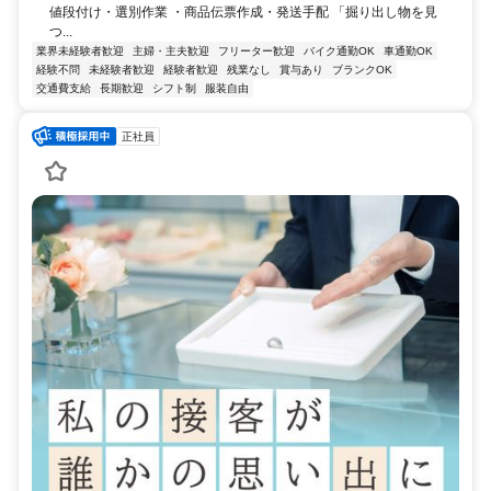
値段付け・選別作業 ・商品伝票作成・発送手配 「掘り出し物を見
つ...
業界未経験者歓迎
主婦・主夫歓迎
フリーター歓迎
バイク通勤OK
車通勤OK
経験不問
未経験者歓迎
経験者歓迎
残業なし
賞与あり
ブランクOK
交通費支給
長期歓迎
シフト制
服装自由
正社員