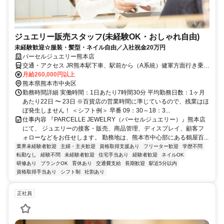
ジュエリー販売スタッフ(未経験OK・おしゃれ自由)
未経験歓迎☆服装・髪型・ネイル自由／入社祝金20万円
パーセルジュエリー熊本店
交通・アクセス JR熊本駅下車、駅前から（A系統）健軍方面行き乗
車、「通町筋鶴屋前」または「水道町」にて下車。
月給260,000円以上
熊本県熊本市中央区
勤務時間詳細 実働時間：1日あたり7時間30分 平均勤務日数：1ヶ月
あたり22日 〜 23日 ※百貨店の営業時間に準じているので、残業はほ
ぼ発生しません！ ＜シフト例＞ 早番 09：30～18：3...
仕事内容 『PARCELLE JEWELRY（パーセルジュエリー）』熊本店
にて、 ジュエリーの接客・販売、商品管理、ディスプレイ、顧客フ
ォローなどをお任せします。 勤務地は、熊本市中心部にある鶴屋百...
業界未経験者歓迎
主婦・主夫歓迎
資格取得支援あり
フリーター歓迎
学歴不問
転勤なし
経験不問
未経験者歓迎
住宅手当あり
経験者歓迎
ネイルOK
研修あり
ブランクOK
育休あり
交通費支給
長期歓迎
駅近5分以内
資格取得手当あり
シフト制
社割あり
正社員