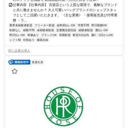
仕事内容 【仕事内容】 百貨店という上質な環境で、素敵なブランド
と共に働きませんか？ 大人可愛いバッグブランドのショップスタッ
フとしてご活躍いただきます。 《主な業務》 ・接客販売及び付帯業
務 ・ラ...
業界未経験者歓迎
フリーター歓迎
給料前払いOK
学歴不問
即日勤務OK
転勤なし
経験不問
未経験者歓迎
交通費全額支給
経験者歓迎
週払いOK
即日払いOK
研修あり
ブランクOK
長期歓迎
駅近5分以内
週2・3日からOK
シフト制
社割あり
服装自由
同じ企業の求人
派遣社員