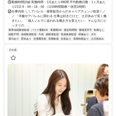
勤務時間詳細 実働時間：1日あたり8時間 平均勤務日数：1ヶ月あた
り21日 9：00～18：00 （1日8時間勤務＊休憩1時間）
仕事内容 ＼＼アパレル・接客販売からのキャリアチェンジ歓迎！／
／ 「洋服やアパレルに関わる 仕事は好きだけど、土日休みで長く働
きたい」 「個人ノルマに追われる働き方を変えたい」 そんな方にピ
ッタリの、...
業界未経験者歓迎
バイク通勤OK
車通勤OK
固定時間制
職場見学可
転勤なし
経験不問
未経験者歓迎
午前
経験者歓迎
有資格者歓迎
研修あり
夕方
賞与あり
育休あり
交通費支給
長期歓迎
社割あり
長期休暇あり
土日祝休み
正社員