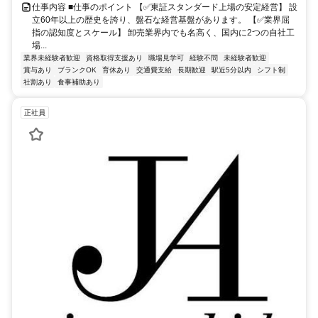
仕事内容 ■仕事のポイント 【✅東証スタンダード上場の安定経営】 設
立60年以上の歴史を誇り、盤石な経営基盤があります。 【✅業界屈
指の認知度とスケール】 卸売業界内でも名高く、国内に2つの自社工
場...
業界未経験者歓迎
資格取得支援あり
職場見学可
経験不問
未経験者歓迎
賞与あり
ブランクOK
育休あり
交通費支給
長期歓迎
駅近5分以内
シフト制
社割あり
食事補助あり
正社員