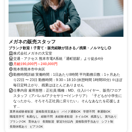
メガネの販売スタッフ
ブランク歓迎！子育て・販売経験が活きる／残業・ノルマなし◎
株式会社メガネの大宝堂
交通・アクセス 熊本市電A系統「通町筋駅」より徒歩4分
月給190,000円～240,000円
熊本県熊本市中央区
勤務時間詳細 実働時間：1日あたり8時間 平均勤務日数：1ヶ月あた
り22日 〜 23日 勤務時間：9:30～18:10 (休憩時間 1時間00分) ※ほぼ
毎日定時上がり、残業はほとんどありません
仕事内容 雇用形態：正社員 職種：MD、仕入/バイヤー、販売/フロア
スタッフ（アパレル/アクセサリー/インテリア） 「子どもが小学生に
なったから、そろそろ正社員に戻りたい」 そんなあなたを応援しま
す...
業界未経験者歓迎
資格取得支援あり
バイク通勤OK
学歴不問
車通勤OK
職場見学可
転勤なし
経験不問
未経験者歓迎
ネイルOK
残業なし
賞与あり
ブランクOK
育休あり
長期歓迎
駅近5分以内
資格取得手当あり
シフト制
長期休暇あり
ピアスOK