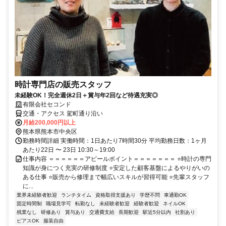
時計専門店の販売スタッフ
未経験OK！完全週休2日＋賞与年2回など待遇充実◎
有限会社セコンド
交通・アクセス 駕町通り沿い
月給200,000円以上
熊本県熊本市中央区
勤務時間詳細 実働時間：1日あたり7時間30分 平均勤務日数：1ヶ月
あたり22日 〜 23日 10:30～19:00
仕事内容 ＝＝＝＝＝＝アピールポイント＝＝＝＝＝＝＝ ⭐時計の専門
知識が身につく充実の研修制度 ⭐安定した顧客基盤によるやりがいの
ある仕事 ⭐販売から修理まで幅広いスキルが習得可能 ⭐先輩スタッフ
に...
業界未経験者歓迎
ランチタイム
資格取得支援あり
学歴不問
車通勤OK
固定時間制
職場見学可
転勤なし
未経験者歓迎
経験者歓迎
ネイルOK
残業なし
研修あり
賞与あり
交通費支給
長期歓迎
駅近5分以内
社割あり
ピアスOK
服装自由