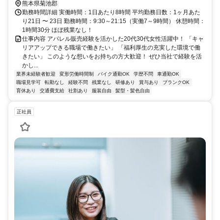
熊本県菊池郡
勤務時間詳細 実働時間：1日あたり8時間 平均勤務日数：1ヶ月あた
り21日 〜 23日 勤務時間：9:30～21:15（実働7～9時間） 休憩時間：
1時間30分 ほぼ残業なし！
仕事内容 アパレル販売経験を活かした20代30代女性活躍中！ 「キャ
リアアップできる職場で働きたい」 「福利厚生の充実した環境で働
きたい」 このような想いをお持ちの方大歓迎！ ぜひ当社で経験を活
かし...
業界未経験者歓迎
変形労働時間制
バイク通勤OK
学歴不問
車通勤OK
職場見学可
転勤なし
経験不問
残業なし
研修あり
賞与あり
ブランクOK
育休あり
交通費支給
社割あり
服装自由
髪型・髪色自由
正社員