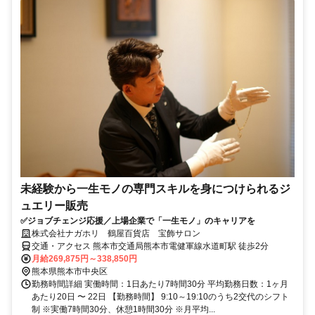
未経験から一生モノの専門スキルを身につけられるジ
ュエリー販売
✅ジョブチェンジ応援／上場企業で「一生モノ」のキャリアを
株式会社ナガホリ 鶴屋百貨店 宝飾サロン
交通・アクセス 熊本市交通局熊本市電健軍線水道町駅 徒歩2分
月給269,875円～338,850円
熊本県熊本市中央区
勤務時間詳細 実働時間：1日あたり7時間30分 平均勤務日数：1ヶ月
あたり20日 〜 22日 【勤務時間】 9:10～19:10のうち2交代のシフト
制 ※実働7時間30分、休憩1時間30分 ※月平均...