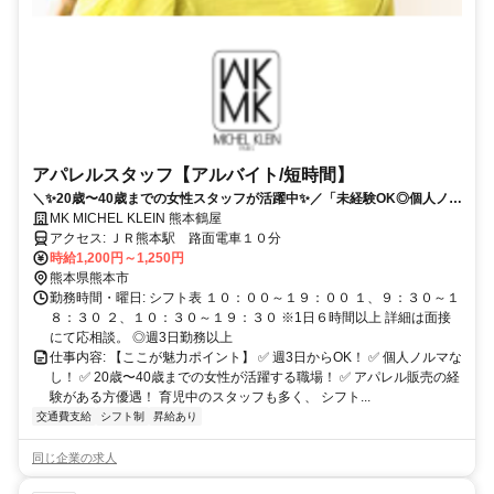
アパレルスタッフ【アルバイト/短時間】
＼✨20歳〜40歳までの女性スタッフが活躍中✨／「未経験OK◎個人ノル
マなし◎」履歴書必要✅
MK MICHEL KLEIN 熊本鶴屋
アクセス: ＪＲ熊本駅 路面電車１０分
時給1,200円～1,250円
熊本県熊本市
勤務時間・曜日: シフト表 １０：００～１９：００ １、９：３０～１
８：３０ ２、１０：３０～１９：３０ ※1日６時間以上 詳細は面接
にて応相談。 ◎週3日勤務以上
仕事内容: 【ここが魅力ポイント】 ✅ 週3日からOK！ ✅ 個人ノルマな
し！ ✅ 20歳〜40歳までの女性が活躍する職場！ ✅ アパレル販売の経
験がある方優遇！ 育児中のスタッフも多く、 シフト...
交通費支給
シフト制
昇給あり
同じ企業の求人