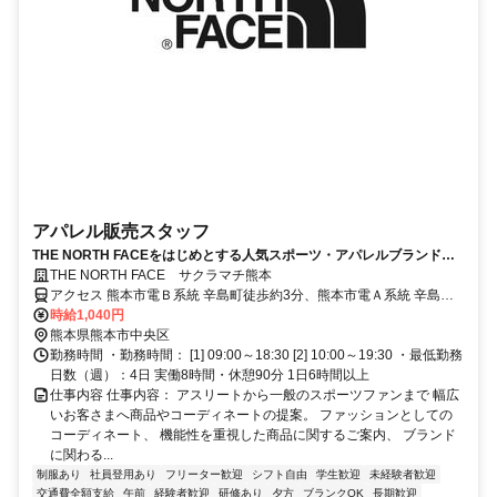
アパレル販売スタッフ
THE NORTH FACEをはじめとする人気スポーツ・アパレルブランドを
展開。
THE NORTH FACE サクラマチ熊本
アクセス 熊本市電Ｂ系統 辛島町徒歩約3分、熊本市電Ａ系統 辛島町
徒歩約3分、熊本市電Ａ系統/熊本市電Ｂ系統 花畑町徒歩約4分
時給1,040円
熊本県熊本市中央区
勤務時間 ・勤務時間： [1] 09:00～18:30 [2] 10:00～19:30 ・最低勤務
日数（週）：4日 実働8時間・休憩90分 1日6時間以上
仕事内容 仕事内容： アスリートから一般のスポーツファンまで 幅広
いお客さまへ商品やコーディネートの提案。 ファッションとしての
コーディネート、 機能性を重視した商品に関するご案内、 ブランド
に関わる...
制服あり
社員登用あり
フリーター歓迎
シフト自由
学生歓迎
未経験者歓迎
交通費全額支給
午前
経験者歓迎
研修あり
夕方
ブランクOK
長期歓迎