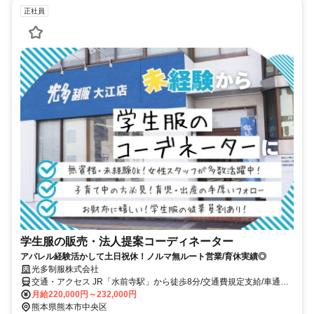
正社員
学生服の販売・法人提案コーディネーター
アパレル経験活かして土日祝休！ノルマ無ルート営業/育休実績◎
光多制服株式会社
交通・アクセス JR「水前寺駅」から徒歩8分/交通費規定支給/車通勤
OK（無料Pあり）
月給220,000円～232,000円
熊本県熊本市中央区