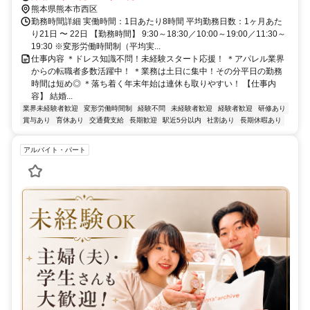
熊本県熊本市西区
勤務時間詳細 実働時間：1日あたり8時間 平均勤務日数：1ヶ月あた
り21日 〜 22日 【勤務時間】 9:30～18:30／10:00～19:00／11:30～
19:30 ※変形労働時間制（平均実...
仕事内容 ＊ドレス知識不問！未経験スタート応援！ ＊アパレル業界
からの転職者多数活躍中！ ＊業務は土日に集中！その分平日の勤務
時間は短め◎ ＊落ち着く年末年始は連休も取りやすい！ 【仕事内
容】 結婚...
業界未経験者歓迎
変形労働時間制
経験不問
未経験者歓迎
経験者歓迎
研修あり
賞与あり
育休あり
交通費支給
長期歓迎
駅近5分以内
社割あり
長期休暇あり
アルバイト・パート