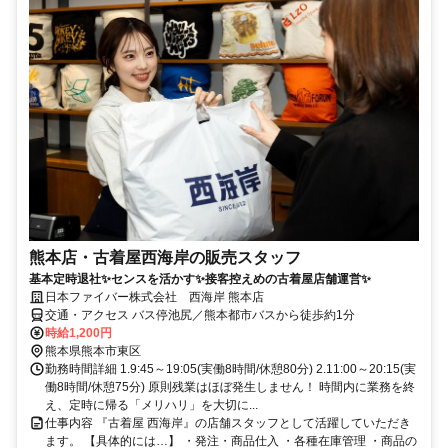
熊本店・古着屋西海岸の販売スタッフ
基本定時退社✨センスを活かす✨接客控えめの古着屋店舗運営✨
日本ファイバー株式会社 西海岸 熊本店
交通・アクセス バス停池尻／熊本都市バスから徒歩約1分
時給1,200円
熊本県熊本市東区
勤務時間詳細 1.9:45～19:05(実働8時間/休憩80分) 2.11:00～20:15(実
働8時間/休憩75分) 原則残業はほぼ発生しません！ 時間内に業務を終
え、定時に帰る「メリハリ」を大切に...
仕事内容 『古着屋 西海岸』の店舗スタッフとして活躍していただき
ます。 【具体的には…】 ・発注・商品仕入 ・各種在庫管理 ・商品の