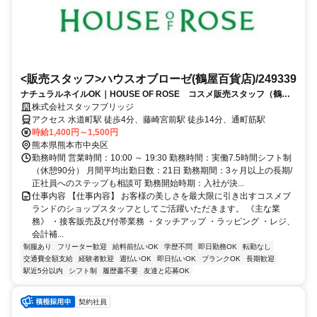
<販売スタッフ>ハウスオブローゼ(鶴屋百貨店)/249339
ナチュラルネイルOK｜HOUSE OF ROSE コスメ販売スタッフ（鶴屋
百貨店）前払い対応あり
株式会社スタッフブリッジ
アクセス 水道町駅 徒歩4分、藤崎宮前駅 徒歩14分、通町筋駅
時給1,400円～1,500円
熊本県熊本市中央区
勤務時間 営業時間：10:00 ～ 19:30 勤務時間：実働7.5時間シフト制
（休憩90分） 月間平均出勤日数：21日 勤務期間：3ヶ月以上の長期/
正社員へのステップも相談可 勤務開始時期：入社が決...
仕事内容 【仕事内容】 お客様の美しさを最大限に引き出すコスメブ
ランドのショップスタッフとしてご活躍いただきます。 《主な業
務》 ・接客販売及び付帯業務 ・タッチアップ ・ラッピング ・レジ、
会計補...
制服あり
フリーター歓迎
給料前払いOK
学歴不問
即日勤務OK
転勤なし
交通費全額支給
経験者歓迎
週払いOK
即日払いOK
ブランクOK
長期歓迎
駅近5分以内
シフト制
履歴書不要
友達と応募OK
契約社員