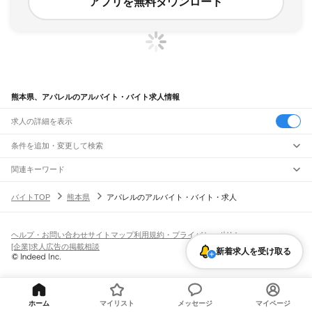
アプリを無料ダウンロード
熊本県、アパレルのアルバイト・バイト求人情報
求人の詳細を表示
条件を追加・変更して検索
市区町村を追加・変更
関連キーワード
熊本県 営業・販売 アパレル 品出し
熊本県 営業・販売 アパレル 洋服
熊本県
駅を追加・変更
バイトTOP
熊本県
アパレルのアルバイト・バイト・求人
熊本県 営業・販売 アパレル販売スタッフ
熊本県
すべて
熊本県 熊本市 営業・販売 アパレル ダイソー
熊本市
すべて
職種を追加・変更
JR鹿児島本線(博多～八代)
熊本県 熊本市 営業・販売 アパレル w ワーク ok
中央区
東区
西区
南区
北区
荒尾駅
南荒尾駅
長洲駅
大野下駅
玉名駅
肥後伊倉駅
木葉駅
田原坂駅
植木駅
西里駅
飲食・フードサービス
ヘルプ・お問い合わせ
サイトマップ
利用規約・プライバシーポリシー
八代市
人吉市
荒尾市
水俣市
玉名市
山鹿市
菊池市
宇土市
上天草市
宇城市
阿蘇市
特徴を追加・変更
崇城大学前駅
上熊本駅
熊本駅
西熊本駅
川尻駅
富合駅
宇土駅
松橋駅
小川駅
有佐駅
飲食・フードサービス
すべて
[企業]求人広告の掲載相談
新着求人を受け取る
天草市
合志市
植木町
下益城郡
玉名郡
菊池郡
阿蘇郡
上益城郡
八代郡
葦北郡
千丁駅
新八代駅
八代駅
ホールスタッフ
キッチンスタッフ
皿洗い・洗い場
精肉・鮮魚加工
給食調理
人気
球磨郡
天草郡
雇用形態を追加・変更
パン屋（ベーカリー）
フードカウンター販売員
バー（BAR）・バーテンダー
日払いOK
高校生歓迎
学生歓迎
深夜の仕事
髪型・髪色自由
ひげOK
ネイルOK
阿蘇高原線
飲食店補助（開店・閉店準備）
飲食店（店長・マネージャー）
ピアスOK
アルバイト・パート
履歴書不要
オープニングスタッフ
留学生・外国人活躍中
熊本駅
平成駅
南熊本駅
新水前寺駅
水前寺駅
東海学園前駅
竜田口駅
武蔵塚駅
都道府県を変更
営業・販売
勤務期間
正社員
光の森駅
三里木駅
原水駅
肥後大津駅
瀬田駅
立野駅
赤水駅
市ノ川駅
内牧駅
阿蘇駅
営業・販売
すべて
ホーム
マイリスト
メッセージ
マイページ
短期
契約社員
単発・1日OK
長期
期間限定（春夏冬休み等）
いこいの村駅
宮地駅
波野駅
滝水駅