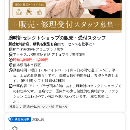
腕時計セレクトショップの販売・受付スタッフ
新感覚時計店。服装も髪型も自由で、センスを仕事に！
h°m’s”archive アミュプラザ熊本
アクセス: JR熊本駅直結 アミュプラザ熊本3階
時給1,040円～1,200円
熊本県熊本市西区
勤務時間・曜日: [アルバイトパート] 月～日の間で週1日～5日、平
日、土日のみ勤務も可です。 勤務日数や時間帯は、希望を考慮しま
す。 [正社員] シフト制 週休2日制
仕事内容: アミュプラザ熊本3階にある、腕時計のセレクトショップで
のお仕事です。 当店では、国内外の少し個性的な腕時計や、ファッ
ションに合わせやすい時計を取り扱っています。 主な業務は、 ・
お...
残業なし
駅近5分以内
シフト制
昇給あり
派遣社員