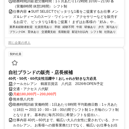
勤務時間詳細 総労働時間：1ヶ月あたり172時間 10:00～21:00 各
（実働8時間 休憩1時間） シフト制
仕事内容 ★SUIT SELECTでピッタリな1着をご提案するお仕事 メン
ズ＆レディースのスーツ・ワイシャツ・ アクセサリーなどを販売す
るお店で、 ピッタリな1着をご提案！ まずはお客様の「好み」や...
業界未経験者歓迎
社員登用あり
早朝
経験不問
午前
研修あり
夕方
賞与あり
ブランクOK
育休あり
交通費支給
長期歓迎
駅近5分以内
シフト制
社割あり
同じ企業の求人
契約社員
自社ブランドの販売・店長候補
40代・50代・60代女性活躍中！おしゃれが好きな方必見
クールカレアン 鶴屋百貨店 八代店 2026年OPEN予定
交通・アクセス 八代駅
月給180,000円～200,000円
熊本県八代市
勤務時間詳細 実働時間：1日あたり8時間 平均勤務日数：1ヶ月あた
り18日 〜 20日 10：00～18：00の間でシフト制 1ヶ月毎のシフト制
となります。 基本的に毎月20日に希望シフトを提出い...
仕事内容 40代～60代まで、幅広い大人の女性に愛されている、クー
ルカレアン。 お客様への接客業務だけでなく、幅広いお仕事をお任