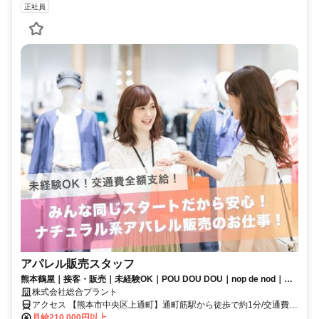
正社員
アパレル販売スタッフ
熊本鶴屋｜接客・販売｜未経験OK｜POU DOU DOU｜nop de nod｜正
社員｜ワンコーデ支給
株式会社総合プラント
アクセス 【熊本市中央区上通町】通町筋駅から徒歩で約1分/交通費規
定支給
月給210,000円以上