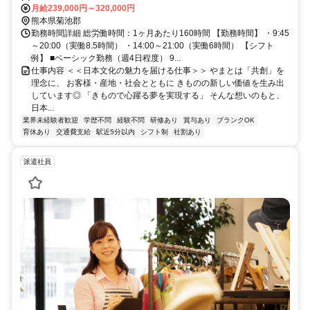
月給239,000円～320,000円
熊本県菊池郡
勤務時間詳細 総労働時間：1ヶ月あたり160時間 【勤務時間】 ・9:45
～20:00（実働8.5時間） ・14:00～21:00（実働6時間） 【シフト
例】 ■ベーシック勤務（週4日程度） 9...
仕事内容 ＜＜日本文化の魅力を届ける仕事＞＞ やまとは「共創」を
理念に、 お客様・産地・社会とともに きものの新しい価値を生み出
しています◎ 「きもので心躍る夢を実現する」 そんな想いのもと、
日本...
業界未経験者歓迎
学歴不問
経験不問
研修あり
賞与あり
ブランクOK
育休あり
交通費支給
駅近5分以内
シフト制
社割あり
派遣社員