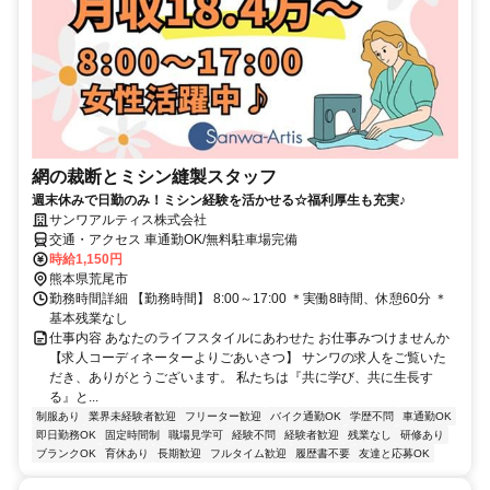
網の裁断とミシン縫製スタッフ
週末休みで日勤のみ！ミシン経験を活かせる☆福利厚生も充実♪
サンワアルティス株式会社
交通・アクセス 車通勤OK/無料駐車場完備
時給1,150円
熊本県荒尾市
勤務時間詳細 【勤務時間】 8:00～17:00 ＊実働8時間、休憩60分 ＊
基本残業なし
仕事内容 あなたのライフスタイルにあわせた お仕事みつけませんか
【求人コーディネーターよりごあいさつ】 サンワの求人をご覧いた
だき、ありがとうございます。 私たちは『共に学び、共に生長す
る』と...
制服あり
業界未経験者歓迎
フリーター歓迎
バイク通勤OK
学歴不問
車通勤OK
即日勤務OK
固定時間制
職場見学可
経験不問
経験者歓迎
残業なし
研修あり
ブランクOK
育休あり
長期歓迎
フルタイム歓迎
履歴書不要
友達と応募OK