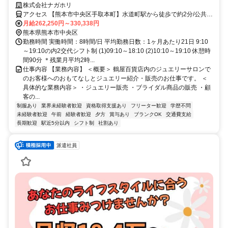
｜東証スタンダード上場｜正社員
株式会社ナガホリ
アクセス 【熊本市中央区手取本町】水道町駅から徒歩で約2分/公共交
通機関の利用が便利です
月給262,250円～330,338円
熊本県熊本市中央区
勤務時間 実働時間：8時間/日 平均勤務日数：1ヶ月あたり21日 9:10
～19:10の内2交代シフト制 (1)09:10～18:10 (2)10:10～19:10 休憩時
間90分 ＊残業月平均2時...
仕事内容 【業務内容】 ＜概要＞ 鶴屋百貨店内のジュエリーサロンで
のお客様へのおもてなしとジュエリー紹介・販売のお仕事です。 ＜
具体的な業務内容＞ ・ジュエリー販売 ・ブライダル商品の販売 ・顧
客の...
制服あり
業界未経験者歓迎
資格取得支援あり
フリーター歓迎
学歴不問
未経験者歓迎
午前
経験者歓迎
夕方
賞与あり
ブランクOK
交通費支給
長期歓迎
駅近5分以内
シフト制
社割あり
派遣社員