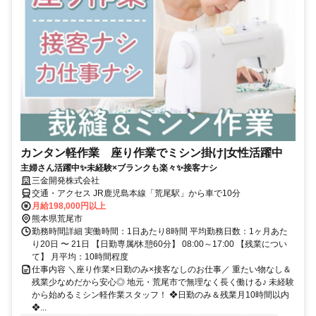
カンタン軽作業 座り作業でミシン掛け|女性活躍中
主婦さん活躍中✨未経験×ブランクも楽々✨接客ナシ
三金開発株式会社
交通・アクセス JR鹿児島本線「荒尾駅」から車で10分
月給198,000円以上
熊本県荒尾市
勤務時間詳細 実働時間：1日あたり8時間 平均勤務日数：1ヶ月あた
り20日 〜 21日 【日勤専属/休憩60分】 08:00～17:00 【残業につい
て】 月平均：10時間程度
仕事内容 ＼座り作業×日勤のみ×接客なしのお仕事／ 重たい物なし＆
残業少なめだから安心◎ 地元・荒尾市で無理なく長く働ける♪ 未経験
から始めるミシン軽作業スタッフ！ ❖日勤のみ＆残業月10時間以内
❖...