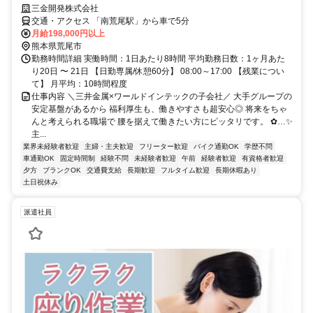
三金開発株式会社
交通・アクセス 「南荒尾駅」から車で5分
月給198,000円以上
熊本県荒尾市
勤務時間詳細 実働時間：1日あたり8時間 平均勤務日数：1ヶ月あた
り20日 〜 21日 【日勤専属/休憩60分】 08:00～17:00 【残業につい
て】 月平均：10時間程度
仕事内容 ＼三井金属×ワールドインテックの子会社／ 大手グループの
安定基盤があるから 福利厚生も、働きやすさも超安心◎ 将来をちゃ
んと考えられる職場で 腰を据えて働きたい方にピッタリです。 ✿…✨
主...
業界未経験者歓迎
主婦・主夫歓迎
フリーター歓迎
バイク通勤OK
学歴不問
車通勤OK
固定時間制
経験不問
未経験者歓迎
午前
経験者歓迎
有資格者歓迎
夕方
ブランクOK
交通費支給
長期歓迎
フルタイム歓迎
長期休暇あり
土日祝休み
派遣社員