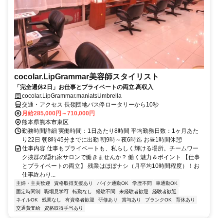
cocolar.LipGrammar美容師スタイリスト
「完全週休2日」お仕事とプライベートの両立.高収入
cocolar.LipGrammar.maniatsUmbrella
交通・アクセス 長嶺団地バス停ロータリーから10秒
月給285,000円～710,000円
熊本県熊本市東区
勤務時間詳細 実働時間：1日あたり8時間 平均勤務日数：1ヶ月あた
り22日 朝8時45分までに出勤 朝9時～夜6時迄 お昼1時間休憩
仕事内容 仕事もプライベートも、私らしく輝ける場所。チームワー
ク抜群の隠れ家サロンで働きませんか？ 働く魅力＆ポイント 【仕事
とプライベートの両立】 残業はほぼナシ（月平均10時間程度）！お
仕事終わり...
主婦・主夫歓迎
資格取得支援あり
バイク通勤OK
学歴不問
車通勤OK
固定時間制
職場見学可
転勤なし
経験不問
未経験者歓迎
経験者歓迎
ネイルOK
残業なし
有資格者歓迎
研修あり
賞与あり
ブランクOK
育休あり
交通費支給
資格取得手当あり