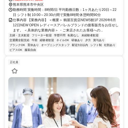
熊本県熊本市中央区
勤務時間 実働時間：8時間/日 平均勤務日数：1ヶ月あたり20日～22
日 シフト制 10:00～20:30の間で実働8時間 休憩時間90分
仕事内容 【業務内容】 ＜概要＞ 鶴屋百貨店NEWS館1F 2026年6月
12日NEW OPEN レディースアパレルブランドの接客販売をお任せし
ます。 ＜具体的な業務内容＞ ・ご来店されたお客様への...
主婦・主夫歓迎
フリーター歓迎
学歴不問
転勤なし
未経験者歓迎
交通費全額支給
午前
経験者歓迎
ネイルOK
研修あり
夕方
賞与あり
ブランクOK
育休あり
オープニングスタッフ
駅近5分以内
シフト制
社割あり
ピアスOK
服装自由
正社員