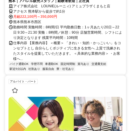
熊本｜アパレル販売スタッフ｜経験者歓迎｜正社員
アイア株式会社 LOUNIE(ルーニィ) アミュプラザくまもと店
アクセス 熊本駅から徒歩で約1分
月給222,100円～350,000円
熊本県熊本市西区
勤務時間 実働時間：8時間/日 平均勤務日数：1ヶ月あたり20日～22
日 9:30～21:30 実働：8時間／休憩：90分 店舗営業時間、シフトによ
り決定となります 残業平均時間：10時間
仕事内容 【業務内容】 ＜概要＞ 「きれい・知的・かっこいい」をコ
ンセプトとし 自分らしくポジティブに生きる女性へ 上質で洗練され
たスタイルを提案していただきます。 ＜具体的な業務内容＞ ・お客
様へ...
バイク通勤OK
学歴不問
車通勤OK
固定時間制
賞与あり
交通費支給
駅近5分以内
社割あり
服装自由
寮・社宅あり
アルバイト・パート