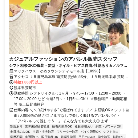
カジュアルファッションのアパレル販売スタッフ
シフト相談OK◎服装・髪型・ネイル・ピアス自由♪社割あり＆ノルマな
しで無理なくなが～く働ける★
マックハウス ゆめタウンシティモール店【10998】
アクセス ＪＲ鹿児島本線 南荒尾徒歩約53分、ＪＲ鹿児島本線 荒尾
（熊本県）徒歩約61分、ＪＲ鹿児島本線 長洲北口徒歩約78分
時給1,060円以上
熊本県荒尾市
勤務時間 シフトサイクル：1ヶ月 ・9:45～17:00 ・12:00～20:00 ・
17:00～20:00 など ☆週2日～・1日5h～OK！ ※勤務曜日・時間応相
談 ※土日勤務歓迎
仕事内容 ＼＼ “続けやすさ”で選ばれてます ／／ 未経験OK × シフト自
由♪人間関係の良さ◎ ノルマなしで楽しく働けるアパレルバイト！
「アパレルって難しそう…」 そんな方でも大丈夫◎ まず...
制服あり
業界未経験者歓迎
扶養内勤務OK
社員登用あり
副業・WワークOK
土日祝のみOK
主婦・主夫歓迎
フリーター歓迎
バイク通勤OK
シフト自由
学歴不問
車通勤OK
即日勤務OK
職場見学可
平日のみOK
学生歓迎
転勤なし