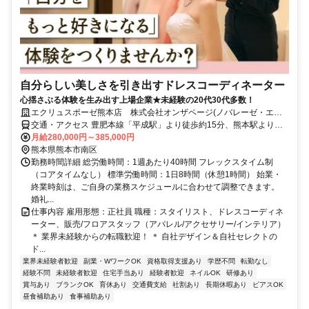
自分らしい美しさを引き出すドレスコーディネーター
心揺さぶる体験を生み出す上場企業★未経験の20代30代多数！
エクリュスポーゼ熊本店 株式会社オンザページ(ノバレーゼ・エス
クリ統合会社)
交通・アクセス 豊肥本線「平成駅」より徒歩約15分、熊本駅より車
で10分◆転勤なし◆交通費支給
月給280,000円～385,000円
熊本県熊本市南区
勤務時間詳細 総労働時間：1週あたり40時間 フレックスタイム制
（コアタイムなし） 標準労働時間：1日8時間（休憩1時間） 始業・
終業時刻は、ご自身の業務スケジュールに合わせて調整できます。
婚礼...
仕事内容 雇用形態：正社員 職種：スタイリスト、ドレスコーディネ
ーター、販売/フロアスタッフ（アパレル/アクセサリー/インテリア）
＊ 業界未経験からの転職歓迎！ ＊ 自社デザイン＆自社セレクトの
ド...
業界未経験者歓迎
副業・WワークOK
資格取得支援あり
学歴不問
転勤なし
経験不問
未経験者歓迎
住宅手当あり
経験者歓迎
ネイルOK
研修あり
賞与あり
ブランクOK
育休あり
交通費支給
社割あり
長期休暇あり
ピアスOK
昼食補助あり
食事補助あり