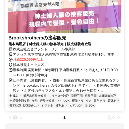
Brooksbrothersの接客販売
熊本鶴屋店｜紳士婦人服の接客販売｜販売経験者歓迎｜
Brooksbrothers｜正社員
株式会社総合プラント リテール事業部
アクセス 熊本市電Ａ系統/熊本市電Ｂ系統 水道町徒歩約1分、熊本市
電Ａ系統/熊本市電Ｂ系統 通町筋徒歩約2分、熊本市電Ａ系統/熊本市
月給220,000円以上
電Ｂ系統 熊本城・市役所前徒歩約5分 【熊本市中央区手取本町】水道
熊本県熊本市中央区
町駅から徒歩で約2分/公共交通機関の利用が便利です
勤務時間 実働時間：8時間/日 平均勤務日数：1ヶ月あたり21日 9:30
～19:00 休憩時間90分
仕事内容 【業務内容】 ＜概要＞ 鶴屋百貨店東館にある歴史あるブラ
ンド「Brooksbrothers」の接客販売のお仕事です。 ＜具体的な業務内
容＞ ・お客様のライフスタイルや用途に合わせた接客・コ...
制服あり
業界未経験者歓迎
フリーター歓迎
学歴不問
経験不問
未経験者歓迎
交通費全額支給
午前
経験者歓迎
ネイルOK
研修あり
夕方
賞与あり
育休あり
長期歓迎
駅近5分以内
シフト制
社割あり
ピアスOK
ひげOK
前へ
次へ
1