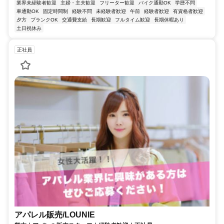
業界未経験者歓迎
主婦・主夫歓迎
フリーター歓迎
バイク通勤OK
学歴不問
車通勤OK
固定時間制
経験不問
未経験者歓迎
午前
経験者歓迎
有資格者歓迎
夕方
ブランクOK
交通費支給
長期歓迎
フルタイム歓迎
長期休暇あり
土日祝休み
正社員
アパレル販売/LOUNIE