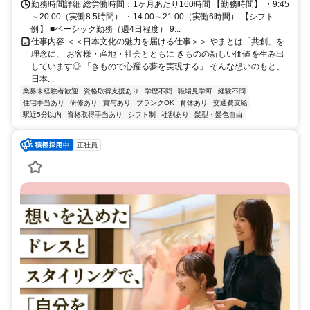
勤務時間詳細 総労働時間：1ヶ月あたり160時間 【勤務時間】 ・9:45
～20:00（実働8.5時間） ・14:00～21:00（実働6時間） 【シフト
例】 ■ベーシック勤務（週4日程度） 9...
仕事内容 ＜＜日本文化の魅力を届ける仕事＞＞ やまとは「共創」を
理念に、 お客様・産地・社会とともに きものの新しい価値を生み出
しています◎ 「きもので心躍る夢を実現する」 そんな想いのもと、
日本...
業界未経験者歓迎
資格取得支援あり
学歴不問
職場見学可
経験不問
住宅手当あり
研修あり
賞与あり
ブランクOK
育休あり
交通費支給
駅近5分以内
資格取得手当あり
シフト制
社割あり
髪型・髪色自由
正社員