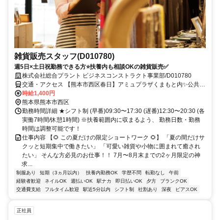
雑貨販売スタッフ(D010780)
週5日×土日祝勤務できる方⭐扶養内も相談OKの雑貨販売✅
株式会社総合プラント ビジネスコンストラクト事業部/D010780
交通・アクセス 【熊本市西区春日】アミュプラザくまもと内✨公共交
通機関の利用が便利！交通費規定支給⭐
時給1,400円
熊本県熊本市西区
勤務時間詳細 ★シフト制 (早番)09:30〜17:30 (遅番)12:30〜20:30 (各
実働7時間/休憩1時間) ※扶養範囲内に収まるよう、 勤務日数・勤務
時間は調整可能です！
仕事内容 【🌻 この夏だけの限定ショートワーク 🌻】 「夏の間だけサ
クッと短期集中で働きたい」 「可愛い雑貨や小物に囲まれて癒され
たい」 そんな方必見のお仕事！！ 7月〜8月末までの2ヶ月限定の神
求...
制服あり
短期（3ヵ月以内）
扶養内勤務OK
学歴不問
転勤なし
午前
経験者歓迎
ネイルOK
週払いOK
駅ナカ
即日払いOK
夕方
ブランクOK
交通費支給
フルタイム歓迎
駅近5分以内
シフト制
社割あり
深夜
ピアスOK
正社員