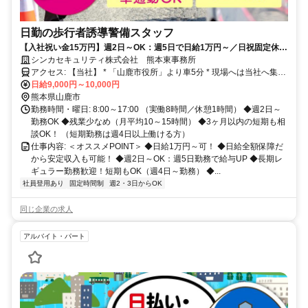
日勤の歩行者誘導警備スタッフ
【入社祝い金15万円】週2日～OK：週5日で日給1万円～／日祝固定休み
／未経験OK／WワークOK／日給全額保障／健康サポートあり
シンカセキュリティ株式会社 熊本東事務所
アクセス: 【当社】 * 「山鹿市役所」より車5分 * 現場へは当社へ集合
後、社用車で移動します。
日給9,000円～10,000円
熊本県山鹿市
勤務時間・曜日: 8:00～17:00 （実働8時間／休憩1時間） ◆週2日～
勤務OK ◆残業少なめ（月平均10～15時間） ◆3ヶ月以内の短期も相
談OK！ （短期勤務は週4日以上働ける方）
仕事内容: ＜オススメPOINT＞ ◆日給1万円～可！ ◆日給全額保障だ
から安定収入も可能！ ◆週2日～OK：週5日勤務で給与UP ◆長期レ
ギュラー勤務歓迎！短期もOK（週4日～勤務） ◆...
社員登用あり
固定時間制
週2・3日からOK
同じ企業の求人
アルバイト・パート