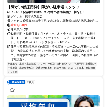
【障がい者採用枠】障がい駐車場スタッフ
40代～60代も活躍中◎運転代行や車の誘導業務は一切なし！
ダイナム 熊本八代北店
アクセス 鹿児島本線/千丁駅/徒歩15分 九州新幹線/新八代駅/車9分 鹿
児島本線/有佐駅/車10分
時給1,050円
熊本県八代市
勤務時間 ・勤務曜日：月・火・水・木・金・土・日・祝 ・勤務時
間： [1] 10:00～19:00 シフトサイクル：1ヶ月 下記時間帯にて週4
日、1日5時間～OK！ ＜シフト例＞ ・10:00～...
仕事内容 店舗駐車場での巡回・清掃業務 ・ご来店のお客様へのご挨
拶 ・携帯無線機を使用しての業務連絡の実施 ・駐車場内を巡回し
て、車内放置の確認 ・落ちているゴミの回収 ・外回りの軽作業（の
ぼり設置・...
制服あり
主婦・主夫歓迎
フリーター歓迎
給料前払いOK
学歴不問
車通勤OK
学生歓迎
未経験者歓迎
交通費全額支給
経験者歓迎
月1シフト提出
長期歓迎
シフト制
正社員