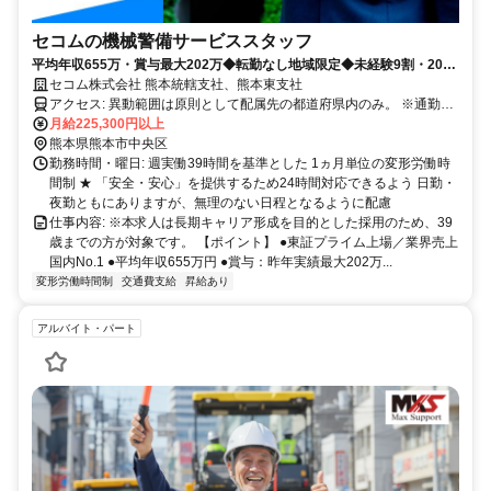
セコムの機械警備サービススタッフ
平均年収655万・賞与最大202万◆転勤なし地域限定◆未経験9割・20〜
30代活躍◆最大10連休・手当あり
セコム株式会社 熊本統轄支社、熊本東支社
アクセス: 異動範囲は原則として配属先の都道府県内のみ。 ※通勤圏
内の他都道府県への異動の可能性もあります。
月給225,300円以上
熊本県熊本市中央区
勤務時間・曜日: 週実働39時間を基準とした 1ヵ月単位の変形労働時
間制 ★ 「安全・安心」を提供するため24時間対応できるよう 日勤・
夜勤ともにありますが、無理のない日程となるように配慮
仕事内容: ※本求人は長期キャリア形成を目的とした採用のため、39
歳までの方が対象です。 【ポイント】 ●東証プライム上場／業界売上
国内No.1 ●平均年収655万円 ●賞与：昨年実績最大202万...
変形労働時間制
交通費支給
昇給あり
アルバイト・パート