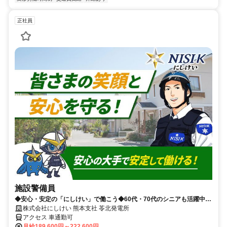
正社員
施設警備員
◆安心・安定の「にしけい」で働こう◆60代・70代のシニアも活躍中！
◎警備未経験者も歓迎！屋内業務主体の施設警備募集！
株式会社にしけい 熊本支社 苓北発電所
アクセス 車通勤可
月給189,600円～222,600円