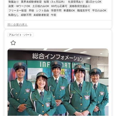
制服あり
業界未経験者歓迎
短期（3ヵ月以内）
社員登用あり
週1日からOK
副業・WワークOK
土日祝のみOK
60代も応募可
資格取得支援あり
フリーター歓迎
早朝
シフト自由
学歴不問
車通勤OK
職場見学可
平日のみOK
転勤なし
経験不問
未経験者歓迎
午前
同じ企業の求人
アルバイト・パート