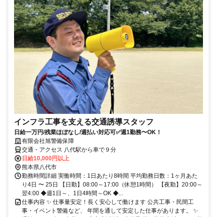
インフラ工事を支える交通誘導スタッフ
日給一万円/残業ほぼなし/週払い対応可✅週1勤務〜OK！
有限会社旭警備保障
交通・アクセス 八代駅から車で９分
日給10,000円以上
熊本県八代市
勤務時間詳細 実働時間：1日あたり8時間 平均勤務日数：1ヶ月あた
り4日 〜 25日 【日勤】08:00～17:00（休憩1時間） 【夜勤】20:00～
翌4:00 ◆週1日～、1日4時間～OK ◆...
仕事内容 ✨ 仕事量安定！長く安心して働けます 公共工事・民間工
事・イベント警備など、 年間を通して安定した仕事があります。 ✨