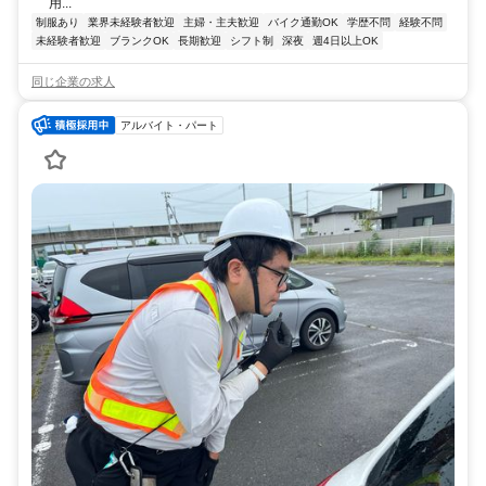
用...
制服あり
業界未経験者歓迎
主婦・主夫歓迎
バイク通勤OK
学歴不問
経験不問
未経験者歓迎
ブランクOK
長期歓迎
シフト制
深夜
週4日以上OK
同じ企業の求人
アルバイト・パート