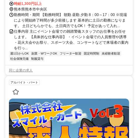
時給1,300円以上
熊本県熊本市中央区
勤務時間・期間 【勤務時間】 朝勤 昼勤 夕勤 8：00～17：00 ※現場
により開始終了時間が多少前後します 基本的に土日の勤務になりま
す。 土日どちらかでも、土日両方でもOK！ 予定があって入れ...
仕事内容 主にイベント会場での雑踏警備スタッフのお仕事をお任せ
します。 【具体的な仕事内容】 ・イベント会場での人員整理や誘導
・花火大会やお祭り、スポーツ大会、コンサートなどで来場者の案内
を行っ...
週1日からOK
副業・WワークOK
フリーター歓迎
固定時間制
未経験者歓迎
社会保険完備
制服貸与
同じ企業の求人
アルバイト・パート