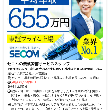
セコムの機械警備サービススタッフ
平均年収655万・賞与最大202万◆転勤なし地域限定◆未経験9割・20〜
30代活躍◆最大10連休・手当あり
セコム株式会社 大津営業所
アクセス: 異動範囲は原則として配属先の都道府県内のみ。 ※通勤圏
内の他都道府県への異動の可能性もあります。
月給225,300円以上
熊本県菊池郡
勤務時間・曜日: 週実働39時間を基準とした 1ヵ月単位の変形労働時
間制 ★ 「安全・安心」を提供するため24時間対応できるよう 日勤・
夜勤ともにありますが、無理のない日程となるように配慮
仕事内容: ※本求人は長期キャリア形成を目的とした採用のため、39
歳までの方が対象です。 【ポイント】 ●東証プライム上場／業界売上