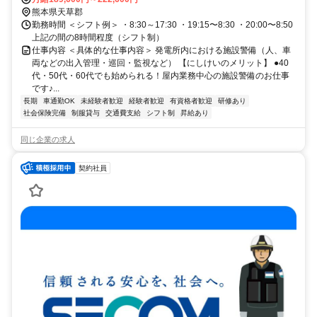
熊本県天草郡
勤務時間 ＜シフト例＞ ・8:30～17:30 ・19:15〜8:30 ・20:00〜8:50
上記の間の8時間程度（シフト制）
仕事内容 ＜具体的な仕事内容＞ 発電所内における施設警備（人、車
両などの出入管理・巡回・監視など） 【にしけいのメリット】 ●40
代・50代・60代でも始められる！屋内業務中心の施設警備のお仕事
です♪...
長期
車通勤OK
未経験者歓迎
経験者歓迎
有資格者歓迎
研修あり
社会保険完備
制服貸与
交通費支給
シフト制
昇給あり
同じ企業の求人
契約社員