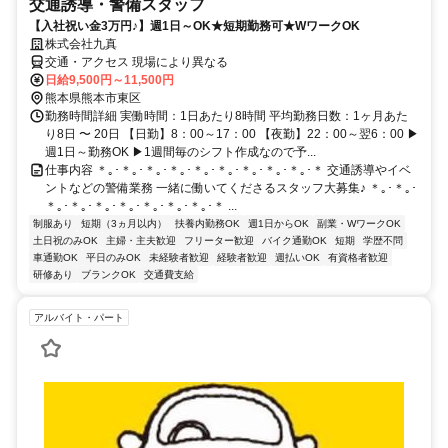
交通誘導・警備スタッフ
【入社祝い金3万円♪】週1日～OK★短期勤務可★WワークOK
株式会社九真
交通・アクセス 現場により異なる
日給9,500円～11,500円
熊本県熊本市東区
勤務時間詳細 実働時間：1日あたり8時間 平均勤務日数：1ヶ月あた
り8日 〜 20日 【日勤】8：00～17：00 【夜勤】22：00～翌6：00 ▶
週1日～勤務OK ▶1週間毎のシフト作成なので予...
仕事内容 ＊｡･＊｡･＊｡･＊｡･＊｡･＊｡･＊｡･＊｡･＊｡･＊ 交通誘導やイベ
ントなどの警備業務 一緒に働いてくださるスタッフ大募集♪ ＊｡･＊｡･
＊｡･＊｡･＊｡･＊｡･＊｡･＊｡･＊｡･＊ ...
制服あり
短期（3ヵ月以内）
扶養内勤務OK
週1日からOK
副業・WワークOK
土日祝のみOK
主婦・主夫歓迎
フリーター歓迎
バイク通勤OK
短期
学歴不問
車通勤OK
平日のみOK
未経験者歓迎
経験者歓迎
週払いOK
有資格者歓迎
研修あり
ブランクOK
交通費支給
アルバイト・パート