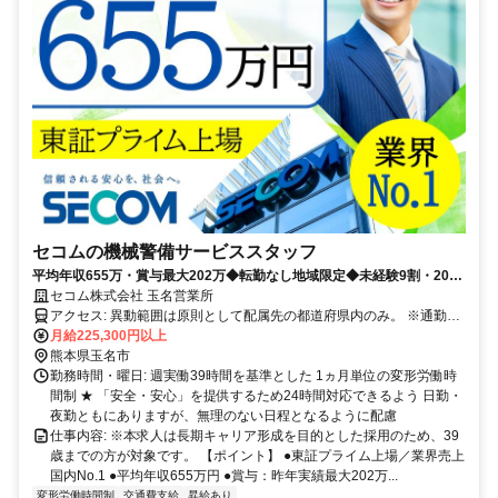
セコムの機械警備サービススタッフ
平均年収655万・賞与最大202万◆転勤なし地域限定◆未経験9割・20〜
30代活躍◆最大10連休・手当あり
セコム株式会社 玉名営業所
アクセス: 異動範囲は原則として配属先の都道府県内のみ。 ※通勤圏
内の他都道府県への異動の可能性もあります。
月給225,300円以上
熊本県玉名市
勤務時間・曜日: 週実働39時間を基準とした 1ヵ月単位の変形労働時
間制 ★ 「安全・安心」を提供するため24時間対応できるよう 日勤・
夜勤ともにありますが、無理のない日程となるように配慮
仕事内容: ※本求人は長期キャリア形成を目的とした採用のため、39
歳までの方が対象です。 【ポイント】 ●東証プライム上場／業界売上
国内No.1 ●平均年収655万円 ●賞与：昨年実績最大202万...
変形労働時間制
交通費支給
昇給あり