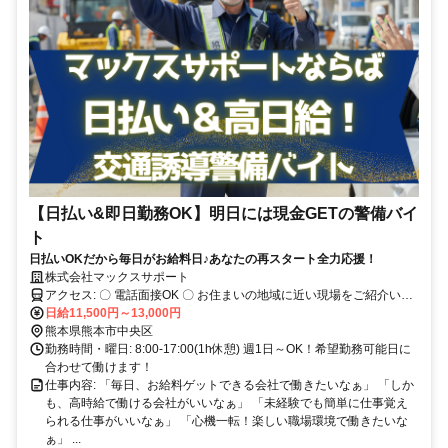
【日払い&即日勤務OK】明日には現金GETの警備バイ
ト
日払いOKだから毎日がお給料日♪あなたの再スタート全力応援！
株式会社マックスサポート
アクセス: 〇 電話面接OK 〇 お住まいの地域に近い現場をご紹介いた
します
日給11,500円～13,000円
熊本県熊本市中央区
勤務時間・曜日: 8:00-17:00(1h休憩) 週1日～OK！希望勤務可能日に
合わせて働けます！
仕事内容: 「毎日、お給料ゲットできる会社で働きたいなぁ」 「しか
も、高時給で働ける会社がいいなぁ」 「未経験でも簡単に仕事覚え
られる仕事がいいなぁ」 「心機一転！楽しい職場環境で働きたいな
ぁ」 ...