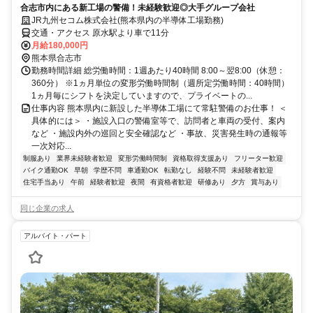
合志市内にある新工場の警備！未経験歓迎◎大手グループ会社
JR九州セコム株式会社(熊本県内の半導体工場勤務)
交通・アクセス 原水駅より車で11分
月給180,000円
熊本県合志市
勤務時間詳細 総労働時間：1週あたり40時間 8:00～翌8:00（休憩：
360分） ※1ヵ月単位の変形労働時間制（週所定労働時間：40時間）
1ヵ月毎にシフトを決定していますので、プライベートの...
仕事内容 熊本県内に新設した半導体工場にて常駐警備のお仕事！ ＜
具体的には＞ ・施設入口の警備室等で、訪問者と車両の受付、案内
など ・施設内外の巡回と安全確認など ・事故、災害発生時の通報等
一次対応...
制服あり
業界未経験者歓迎
変形労働時間制
資格取得支援あり
フリーター歓迎
バイク通勤OK
早朝
学歴不問
車通勤OK
転勤なし
経験不問
未経験者歓迎
住宅手当あり
午前
経験者歓迎
夜間
有資格者歓迎
研修あり
夕方
賞与あり
同じ企業の求人
アルバイト・パート