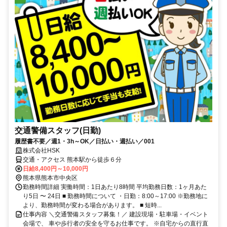
交通警備スタッフ(日勤)
履歴書不要／週1・3h～OK／日払い・週払い／001
株式会社HSK
交通・アクセス 熊本駅から徒歩６分
日給8,400円～10,000円
熊本県熊本市中央区
勤務時間詳細 実働時間：1日あたり8時間 平均勤務日数：1ヶ月あた
り5日 〜 24日 ■ 勤務時間について ・日勤：8:00～17:00 ※勤務地に
より、勤務時間が変わる場合があります。 ■ 短時...
仕事内容 ＼交通警備スタッフ募集！／ 建設現場・駐車場・イベント
会場で、 車や歩行者の安全を守るお仕事です。 ※自宅からの直行直