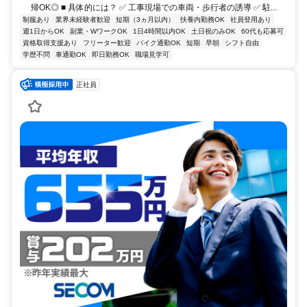
帰OK◎ ■ 具体的には？ ✅ 工事現場での車両・歩行者の誘導 ✅ 駐...
制服あり
業界未経験者歓迎
短期（3ヵ月以内）
扶養内勤務OK
社員登用あり
週1日からOK
副業・WワークOK
1日4時間以内OK
土日祝のみOK
60代も応募可
資格取得支援あり
フリーター歓迎
バイク通勤OK
短期
早朝
シフト自由
学歴不問
車通勤OK
即日勤務OK
職場見学可
正社員