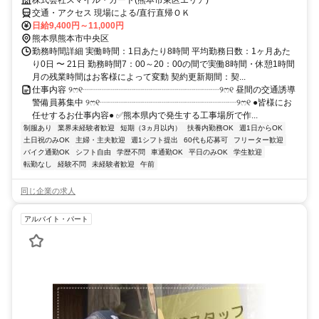
株式会社スマイル・ガード(熊本市東区エリア)
交通・アクセス 現場による/直行直帰ＯＫ
日給9,400円～11,000円
熊本県熊本市中央区
勤務時間詳細 実働時間：1日あたり8時間 平均勤務日数：1ヶ月あた
り0日 〜 21日 勤務時間7：00～20：00の間で実働8時間・休憩1時間
月の残業時間はお客様によって変動 契約更新期間：契...
仕事内容 ୨ෆ୧┈┈┈┈┈┈┈┈┈┈┈┈┈┈┈┈୨ෆ୧ 昼間の交通誘導
警備員募集中 ୨ෆ୧┈┈┈┈┈┈┈┈┈┈┈┈┈┈┈┈୨ෆ୧ ●皆様にお
任せするお仕事内容● ✅熊本県内で発生する工事場所で作...
制服あり
業界未経験者歓迎
短期（3ヵ月以内）
扶養内勤務OK
週1日からOK
土日祝のみOK
主婦・主夫歓迎
週1シフト提出
60代も応募可
フリーター歓迎
バイク通勤OK
シフト自由
学歴不問
車通勤OK
平日のみOK
学生歓迎
転勤なし
経験不問
未経験者歓迎
午前
同じ企業の求人
アルバイト・パート