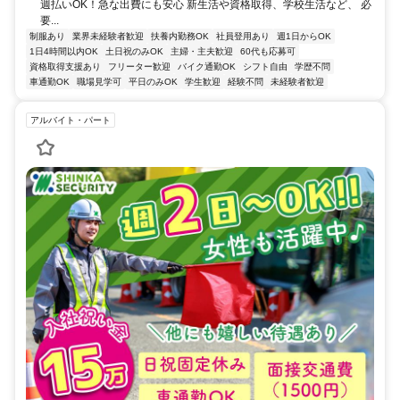
週払いOK！急な出費にも安心 新生活や資格取得、学校生活など、 必
要...
制服あり
業界未経験者歓迎
扶養内勤務OK
社員登用あり
週1日からOK
1日4時間以内OK
土日祝のみOK
主婦・主夫歓迎
60代も応募可
資格取得支援あり
フリーター歓迎
バイク通勤OK
シフト自由
学歴不問
車通勤OK
職場見学可
平日のみOK
学生歓迎
経験不問
未経験者歓迎
アルバイト・パート