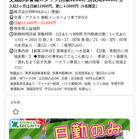
入社2ヶ月は日給11000円。更に∔1000円（5名限定）
株式会社MIRAI(みらい警備)
交通・アクセス 御船インターより車で約5分
日給11,000円～15,000円
熊本県上益城郡
勤務時間詳細 実働時間：1日あたり8時間 平均勤務日数：1ヶ月あた
り4日 〜 26日 日 勤／8：00～17：00等 夜 勤／21：00～翌5：00等
※休憩あり 〇週1日～OK！ 〇夜間のみO...
仕事内容 【創業10年目】業務多忙につき急募！ 【日勤・夜勤共に現
場多数！】 ◆警備の仕事初めてでもご心配なく ・希望シフト最優先
・慣れるまで必ず先輩・ベテラン隊員と一緒の現場 ・自宅と現場ま
での...
制服あり
業界未経験者歓迎
扶養内勤務OK
社員登用あり
週1日からOK
副業・WワークOK
土日祝のみOK
主婦・主夫歓迎
60代も応募可
資格取得支援あり
フリーター歓迎
バイク通勤OK
短期
シフト自由
学歴不問
車通勤OK
職場見学可
平日のみOK
学生歓迎
転勤なし
正社員