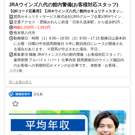
JRAウインズ八代の館内警備(お客様対応スタッフ)
【QRコード応募用】【JRAウインズ八代／館内セキュリティスタッ
フ】 毎週土日♪ JRA関連企業
競馬セキュリティサービス株式会社(JRAグループ企業)/JRAウインズ
八代
交通アクセス ・肥薩おれんじ鉄道「日奈久温泉駅」から徒歩約25分
・産交バス、日奈久温泉ライン（土・日・祝のみウインズ八代に停
時給1,250円～1,563円
車）、八代市役所前から約30分、八代駅前から約25分 ※平日は、下
熊本県八代市
西町バス停で下車（徒歩約10分）
勤務曜日・時間 ［1］8:00～16:50 ［2］8:50～17:15 勤務日は基本的
に土曜・日曜の中央競馬開催日 ※年に数回祝日にレースが開催され
る場合があります。 ※競馬が中止された場合、平日...
募集要項 職種 JRAウインズ八代の館内警備（お客様対応スタッフ）
雇用形態 アルバイト / パート 仕事内容 競馬開催日のウインズ施設内
のお客様への初期対応がメインのお仕事です。 来館者・お客様...
シフト制
同じ企業の求人
正社員