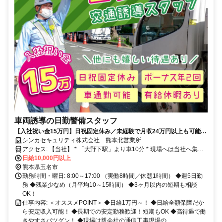
車両誘導の日勤警備スタッフ
【入社祝い金15万円】日祝固定休み／未経験で月収24万円以上も可能／
日給全額保障／面接交通費支給／健康サポートあり／20～60代以上まで
シンカセキュリティ株式会社 熊本北営業所
活躍中
アクセス: 【当社】 * 「大野下駅」より車10分 * 現場へは当社へ集合
後、社用車で移動します。
日給10,000円以上
熊本県玉名市
勤務時間・曜日: 8:00～17:00 （実働8時間／休憩1時間） ◆週5日勤
務 ◆残業少なめ（月平均10～15時間） ◆3ヶ月以内の短期も相談
OK！
仕事内容: ＜オススメPOINT＞ ◆日給1万円～！ ◆日給全額保障だか
ら安定収入可能！ ◆長期での安定勤務歓迎！短期もOK ◆高待遇で働
きやすさバツグン！ ◆現場は親会社の通信工事現場の...