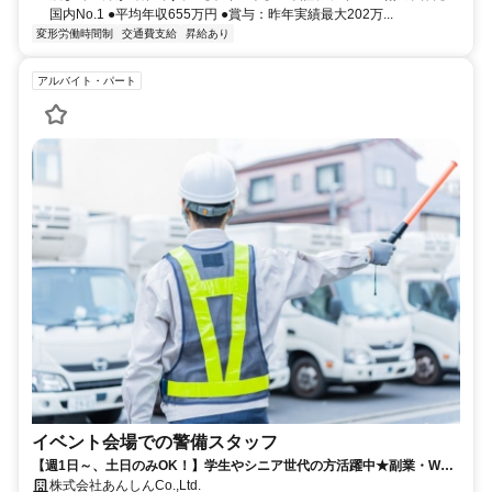
国内No.1 ●平均年収655万円 ●賞与：昨年実績最大202万...
変形労働時間制
交通費支給
昇給あり
アルバイト・パート
イベント会場での警備スタッフ
【週1日～、土日のみOK！】学生やシニア世代の方活躍中★副業・Wワ
ーク歓迎
株式会社あんしんCo.,Ltd.