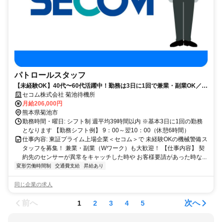
パトロールスタッフ
【未経験OK】40代〜60代活躍中！勤務は3日に1回で兼業・副業OK／賞
与あり
セコム株式会社 菊池待機所
月給206,000円
熊本県菊池市
勤務時間・曜日: シフト制 週平均39時間以内 ※基本3日に1回の勤務
となります 【勤務シフト例】 9：00～翌10：00（休憩6時間）
仕事内容: 東証プライム上場企業＜セコム＞で 未経験OKの機械警備ス
タッフを募集！ 兼業・副業（Wワーク）も大歓迎！ 【仕事内容】 契
約先のセンサーが異常をキャッチした時や お客様要請があった時な...
変形労働時間制
交通費支給
昇給あり
同じ企業の求人
前へ
次へ
1
2
3
4
5