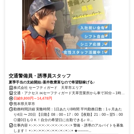
交通警備員・誘導員スタッフ
夏季手当の支給開始♪案件数豊富なので希望額稼げる♪
株式会社 セーフティガード 天草市エリア
交通・アクセス ㈱セーフティガード天草営業所から車で30分～1時間
圏内
日給9,800円～14,478円
熊本県天草市
勤務時間詳細 実働時間：1日あたり8時間 平均勤務日数：1ヶ月あた
り4日 〜 20日 【日勤】08：00～17：00 【夜勤】21：00～翌5：00
◎週0日もＯＫ！自分の希望日に出勤できる♪ ※...
仕事内容 +:-:+:-:+:+:-:+:-:+:+:-:+:-:+:-:+ 警備・誘導のアルバイトを募集
します！ +:-:+:-:+:+:-:+:-:+:+:-:+:-:+::-:+ ★────...