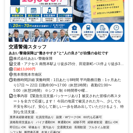
交通警備スタッフ
あおい警備保障は“働きやすさ”と“人の良さ”が自慢の会社です
株式会社あおい警備保障
交通・アクセス 南熊本駅より徒歩25分、田迎新町バス停より徒歩30
秒
日給13,000円
熊本県熊本市南区
勤務時間詳細 実働時間：1日あたり8時間 平均勤務日数：1ヶ月あた
り17日 〜 22日 日勤/8:00〜17:00（休憩1時間） 夜勤/21:00〜
5:00（休憩1時間） ※シフト制 ※時間帯や曜...
仕事内容 【緊急生活支援パッケージあり】被災された皆様の再スタ
ートを全力で応援します！ 今回の地震で被災された方へ、少しでも
不安を和らげ、安心して新しい一歩を踏み出していただけるよう、特
別な生活支援...
業界未経験者歓迎
社員登用あり
副業・WワークOK
60代も応募可
資格取得支援あり
バイク通勤OK
車通勤OK
経験不問
経験者歓迎
週払いOK
即日払いOK
研修あり
賞与あり
交通費支給
長期歓迎
フルタイム歓迎
シフト制
履歴書不要
友達と応募OK