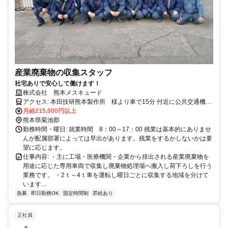
産業廃棄物の収集スタッフ
社宅ありで安心して働けます！
株式会社 熊本メスキュード
アクセス: 本田技研熊本製作所 様より車で15分 付近に公共交通機関
がないので車・バイクなどでの通勤に限る
月給215,000円以上
熊本県菊池郡
勤務時間・曜日: 就業時間 8：00～17：00 残業は基本的にありませ
んが配属部署によっては早出があります。残業をするかしないかは要
望に応じます。
仕事内容: ・主に工場・医療機関・企業から排出される産業廃棄物を
用途に応じた専用車両で収集し廃棄物処理場へ搬入し荷下ろしを行う
業務です。 ・2ｔ～4ｔ車を運転し曜日ごとに収集する地域を分けて
います...
急募
即日勤務OK
固定時間制
昇給あり
正社員