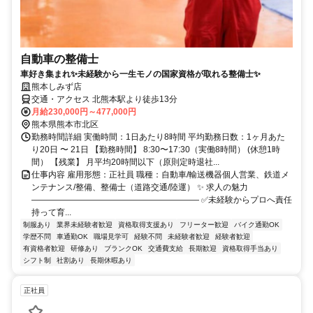
自動車の整備士
車好き集まれ✨未経験から一生モノの国家資格が取れる整備士✨
熊本しみず店
交通・アクセス 北熊本駅より徒歩13分
月給230,000円～477,000円
熊本県熊本市北区
勤務時間詳細 実働時間：1日あたり8時間 平均勤務日数：1ヶ月あた
り20日 〜 21日 【勤務時間】 8:30〜17:30（実働8時間） (休憩1時
間） 【残業】 月平均20時間以下（原則定時退社...
仕事内容 雇用形態：正社員 職種：自動車/輸送機器個人営業、鉄道メ
ンテナンス/整備、整備士（道路交通/陸運） ✨ 求人の魅力
―――――――――――――――――――― ✅未経験からプロへ責任
持って育...
制服あり
業界未経験者歓迎
資格取得支援あり
フリーター歓迎
バイク通勤OK
学歴不問
車通勤OK
職場見学可
経験不問
未経験者歓迎
経験者歓迎
有資格者歓迎
研修あり
ブランクOK
交通費支給
長期歓迎
資格取得手当あり
シフト制
社割あり
長期休暇あり
正社員