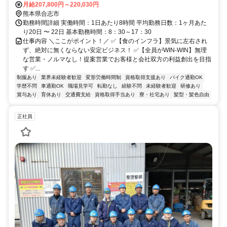
月給207,800円～220,030円
熊本県合志市
勤務時間詳細 実働時間：1日あたり8時間 平均勤務日数：1ヶ月あた
り20日 〜 22日 基本勤務時間：8：30～17：30
仕事内容 ＼ここがポイント！／ ✅【食のインフラ】景気に左右され
ず、絶対に無くならない安定ビジネス！ ✅【全員がWIN-WIN】無理
な営業・ノルマなし！提案営業でお客様と会社双方の利益創出を目指
す ✅...
制服あり
業界未経験者歓迎
変形労働時間制
資格取得支援あり
バイク通勤OK
学歴不問
車通勤OK
職場見学可
転勤なし
経験不問
未経験者歓迎
研修あり
賞与あり
育休あり
交通費支給
資格取得手当あり
寮・社宅あり
髪型・髪色自由
正社員