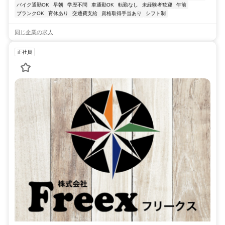
バイク通勤OK
早朝
学歴不問
車通勤OK
転勤なし
未経験者歓迎
午前
ブランクOK
育休あり
交通費支給
資格取得手当あり
シフト制
同じ企業の求人
正社員