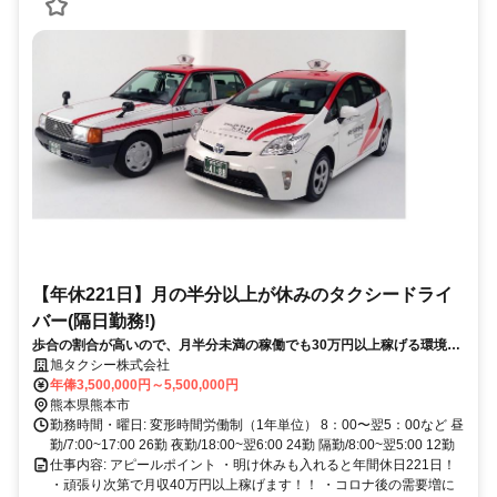
【年休221日】月の半分以上が休みのタクシードライ
バー(隔日勤務!)
歩合の割合が高いので、月半分未満の稼働でも30万円以上稼げる環境で
す！ノルマや面倒な人間関係もありません◎
旭タクシー株式会社
年俸3,500,000円～5,500,000円
熊本県熊本市
勤務時間・曜日: 変形時間労働制（1年単位） 8：00〜翌5：00など 昼
勤/7:00~17:00 26勤 夜勤/18:00~翌6:00 24勤 隔勤/8:00~翌5:00 12勤
仕事内容: アピールポイント ・明け休みも入れると年間休日221日！
・頑張り次第で月収40万円以上稼げます！！ ・コロナ後の需要増に