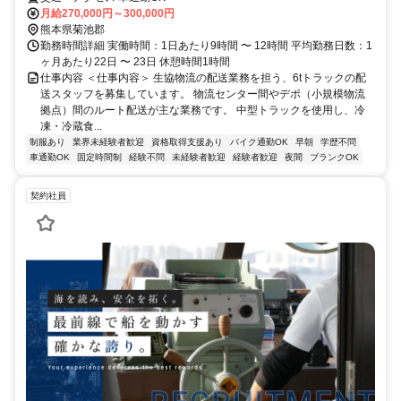
月給270,000円～300,000円
熊本県菊池郡
勤務時間詳細 実働時間：1日あたり9時間 〜 12時間 平均勤務日数：1
ヶ月あたり22日 〜 23日 休憩時間1時間
仕事内容 ＜仕事内容＞ 生協物流の配送業務を担う、6tトラックの配
送スタッフを募集しています。 物流センター間やデポ（小規模物流
拠点）間のルート配送が主な業務です。 中型トラックを使用し、冷
凍・冷蔵食...
制服あり
業界未経験者歓迎
資格取得支援あり
バイク通勤OK
早朝
学歴不問
車通勤OK
固定時間制
経験不問
未経験者歓迎
経験者歓迎
夜間
ブランクOK
契約社員