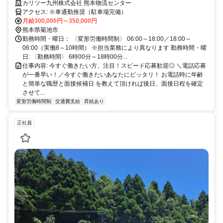
カリツー九州株式会社 熊本物流センター
アクセス: ※車通勤推奨（駐車場完備）
月給300,000円～350,000円
熊本県菊池市
勤務時間・曜日： 〈変形労働時間制〉 06:00～18:00／18:00～
06:00（実働8～10時間） ※担当業務により異なります 勤務時間・曜
日: 〈勤務時間〉 6時00分～18時00分...
仕事内容: 今すぐ働きたい方、注目！スピード応募歓迎◎ ＼電話応募
が一番早い！／今すぐ働きたいあなたにピッタリ！ お電話時に年齢
と簡単な職歴と面接候補日 を教えて頂ければ後日、面接日程を確定
させて...
変形労働時間制
交通費支給
昇給あり
正社員