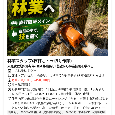
林業スタッフ(枝打ち・玉切り作業)
未経験歓迎✨賞与年2回＆昇給あり♪基礎から林業技術を学べる！
三協林業株式会社
交通・アクセス 「高森駅」より車で4分(事務所)★車通勤OK ★現場へ
は直行直帰
月給238,000円～450,000円
熊本県阿蘇郡
勤務時間詳細 実働時間：1日あたり8時間 平均勤務日数：1ヶ月あた
り20日 〜 21日 ⏰8:00〜17:00 （実働8時間・休憩1時間）
仕事内容 ✅未経験から林業にチャレンジできる！ ✅熊本市近郊の現場
へ直行直帰OK◎ ✅資格取得は会社がしっかりサポート♪ ✅枝打ち・玉
切りなど補助作業が中心！ ✅頑張りは技術に応じて給与へ反映！ ━...
制服あり
業界未経験者歓迎
資格取得支援あり
学歴不問
車通勤OK
固定時間制