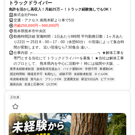
トラックドライバー
免許を活かし高収入！月給25万～！トラック経験無しでもOK！
株式会社Freex
交通・アクセス 南熊本駅より車で5分
月給250,000円～500,000円
熊本県熊本市中央区
勤務時間詳細 実働時間：1日あたり8時間 平均勤務日数：1ヶ月あた
り22日 〜 25日 8：00～17：00（休憩60分） ※現場によって集合時
間が変動します。 近い現場なら7:30集合 遠い...
仕事内容 ┏………………………………………………┓ ★解体工事を
専門とする当社にて トラックドライバーを募集！ ★当社は解体工事
のプロとして、 熊本県内を中心に活動中！ 時には福岡や大阪、...
業界未経験者歓迎
資格取得支援あり
バイク通勤OK
学歴不問
車通勤OK
固定時間制
職場見学可
転勤なし
経験不問
未経験者歓迎
ネイルOK
有資格者歓迎
賞与あり
ブランクOK
交通費支給
駅近5分以内
ピアスOK
服装自由
友達と応募OK
ひげOK
正社員