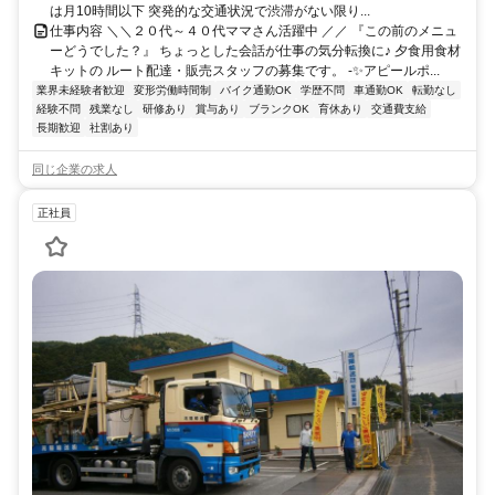
は月10時間以下 突発的な交通状況で渋滞がない限り...
仕事内容 ＼＼２０代～４０代ママさん活躍中 ／／ 『この前のメニュ
ーどうでした？』 ちょっとした会話が仕事の気分転換に♪ 夕食用食材
キットの ルート配達・販売スタッフの募集です。 -✨アピールポ...
業界未経験者歓迎
変形労働時間制
バイク通勤OK
学歴不問
車通勤OK
転勤なし
経験不問
残業なし
研修あり
賞与あり
ブランクOK
育休あり
交通費支給
長期歓迎
社割あり
同じ企業の求人
正社員