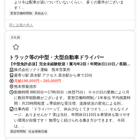
より今は配車が追いついていないくらい、 多くの案件がございま
す！...
変形労働時間制
昇給あり
同じ企業の求人
正社員
トラック等の中型・大型自動車ドライバー
【中型免許必須】完全未経験歓迎！賞与年2回！年間休日110日／長期休
暇あり
株式会社ソクト運輸 熊本営業所
最寄り駅 原水駅 アクセス 原水駅から車で10分
月給198,000円～260,000円
熊本県菊池市
勤務時間 8時30分〜17時30分（休憩75分） ※その日の業務により月
に数回早朝勤務がございます。 変形労働時間制／1年単位 平均残業時
間：月25時間程度 →季節的な受注増、道路状況の変化による到...
仕事内容 「ドライバーって、休み少なくてきつそう…」 そんなイメ
ージ、ありませんか？ 実は当社、年間休日110日＆希望休も取りやす
い環境が自慢です！ 無理なく続けられる働き方ができます。 今回
は、...
固定時間制
社会保険完備