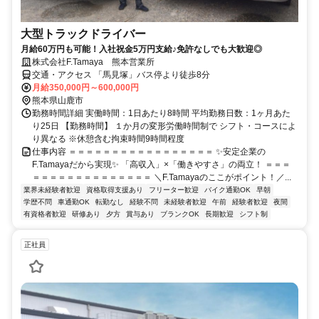
大型トラックドライバー
月給60万円も可能！入社祝金5万円支給♪免許なしでも大歓迎◎
株式会社F.Tamaya 熊本営業所
交通・アクセス 「馬見塚」バス停より徒歩8分
月給350,000円～600,000円
熊本県山鹿市
勤務時間詳細 実働時間：1日あたり8時間 平均勤務日数：1ヶ月あた
り25日 【勤務時間】 １か月の変形労働時間制で シフト・コースによ
り異なる ※休憩含む拘束時間9時間程度
仕事内容 ＝＝＝＝＝＝＝＝＝＝＝＝＝＝＝＝＝ ✨安定企業の
F.Tamayaだから実現✨ 「高収入」×「働きやすさ」の両立！ ＝＝＝
＝＝＝＝＝＝＝＝＝＝＝＝＝＝ ＼F.Tamayaのここがポイント！／...
業界未経験者歓迎
資格取得支援あり
フリーター歓迎
バイク通勤OK
早朝
学歴不問
車通勤OK
転勤なし
経験不問
未経験者歓迎
午前
経験者歓迎
夜間
有資格者歓迎
研修あり
夕方
賞与あり
ブランクOK
長期歓迎
シフト制
正社員