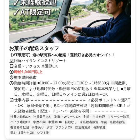
お菓子の配送スタッフ
【AT限定可】道の駅阿蘇への配送！運転好き必見のオシゴト！
阿蘇ハイランドコスギリゾート
交通・アクセス 車通勤OK
時給1,040円以上
熊本県阿蘇市
勤務時間詳細 ■10:00～17:00の間で1日30分～1時間30分 ※閑散期、
繁忙期により勤務時間数・勤務曜日の変動あり ※基本残業なし ■月曜
日、水曜日、金曜日、日曜日をメインに週2日勤務～OK
仕事内容 ＝＝＝＝＝＝＝＝＝＝＝＝＝＝＝ ＜必見ポイント＞ ✅週2日
～OK！家庭優先で働ける◎ ✅時間調整可能！超短時間勤務～OK！ ✅
未経験者歓迎！配送・ドライバー経験も不問！ ＝＝＝＝＝＝＝＝...
扶養内勤務OK
社員登用あり
副業・WワークOK
主婦・主夫歓迎
フリーター歓迎
バイク通勤OK
学歴不問
車通勤OK
転勤なし
未経験者歓迎
午前
経験者歓迎
有資格者歓迎
研修あり
夕方
ブランクOK
交通費支給
長期歓迎
週2・3日からOK
シフト制