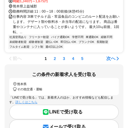
ー)・バイク・自転車通勤可
時給1,340円～1,675円
熊本県上益城郡
勤務時間詳細 11：00～18：00前後(休憩45分)
仕事内容 3t車でチルド品・常温食品のコンビニのルート配送をお願い
します。 デザート類や飲料水・弁当等の配送になります。 商品は番
重やコンテナに入っていることが多いようです。 最大10㎏前後、1回
転、...
社員登用あり
フリーター歓迎
バイク通勤OK
学歴不問
車通勤OK
経験不問
未経験者歓迎
経験者歓迎
週払いOK
即日払いOK
ブランクOK
長期歓迎
フルタイム歓迎
シフト制
週4日以上OK
前へ
次へ
1
2
3
4
5
この条件の新着求人を受け取る
熊本県
その他交通・運輸
「LINEで受け取る」では、新着求人のほか、おすすめ情報なども配信しま
す。
詳しくはこちら
LINEで受け取る
メールで受け取る