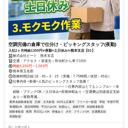
空調完備の倉庫で仕分け・ピッキングスタッフ(夜勤)
入社2ヶ月時給1350円✨夜勤×土日休み✨熊本支店【01】
株式会社ビート 熊本支店
交通・アクセス ＜派遣先＞和水町から車で10分
時給1,250円～1,563円
熊本県玉名郡
勤務時間詳細 18：45～3：15 （実働：7.75時間／休憩：45分）
仕事内容 <新着>人気のピッキングスタッフ急募！
――――――――――――――― ✨仕事内容はとてもシンプル✨ ✅未
経験・ブランクOK ✅土日休み×長期休暇あり ✅交通費は別途規定支給
あり ✅夜勤専属...
業界未経験者歓迎
主婦・主夫歓迎
60代も応募可
フリーター歓迎
早朝
学歴不問
車通勤OK
固定時間制
平日のみOK
転勤なし
経験不問
未経験者歓迎
経験者歓迎
夜間
即日払いOK
研修あり
夕方
ブランクOK
交通費支給
長期歓迎
同じ企業の求人