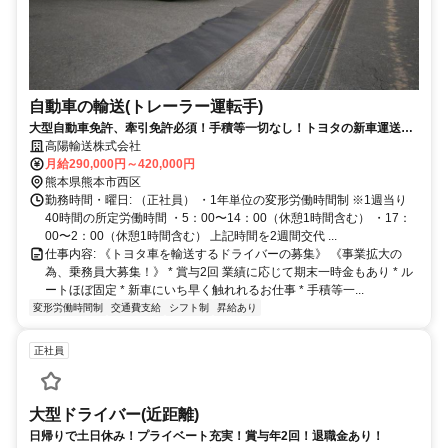
自動車の輸送(トレーラー運転手)
大型自動車免許、牽引免許必須！手積等一切なし！トヨタの新車運送の
ため、ルートほぼ固定！
高陽輸送株式会社
月給290,000円～420,000円
熊本県熊本市西区
勤務時間・曜日: （正社員） ・1年単位の変形労働時間制 ※1週当り
40時間の所定労働時間 ・5：00〜14：00（休憩1時間含む） ・17：
00〜2：00（休憩1時間含む） 上記時間を2週間交代 ...
仕事内容: 《トヨタ車を輸送するドライバーの募集》 《事業拡大の
為、乗務員大募集！》 * 賞与2回 業績に応じて期末一時金もあり * ル
ートほぼ固定 * 新車にいち早く触れれるお仕事 * 手積等一...
変形労働時間制
交通費支給
シフト制
昇給あり
正社員
大型ドライバー(近距離)
日帰りで土日休み！プライベート充実！賞与年2回！退職金あり！