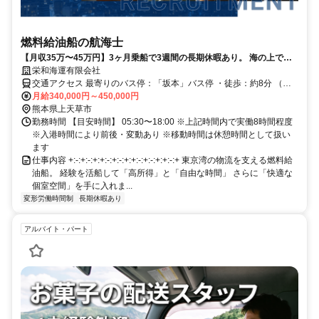
燃料給油船の航海士
【月収35万〜45万円】3ヶ月乗船で3週間の長期休暇あり。 海の上で自
分らしく働く。
栄和海運有限会社
交通アクセス 最寄りのバス停：「坂本」バス停 ・徒歩：約8分 （距
離：約600m）
月給340,000円～450,000円
熊本県上天草市
勤務時間 【目安時間】 05:30〜18:00 ※上記時間内で実働8時間程度
※入港時間により前後・変動あり ※移動時間は休憩時間として扱い
ます
仕事内容 +:-:+:-:+:+:-:+:-:+:+:-:+:-:+:+:-:+ 東京湾の物流を支える燃料給
油船。 経験を活船して「高所得」と「自由な時間」 さらに「快適な
個室空間」を手に入れま...
変形労働時間制
長期休暇あり
アルバイト・パート