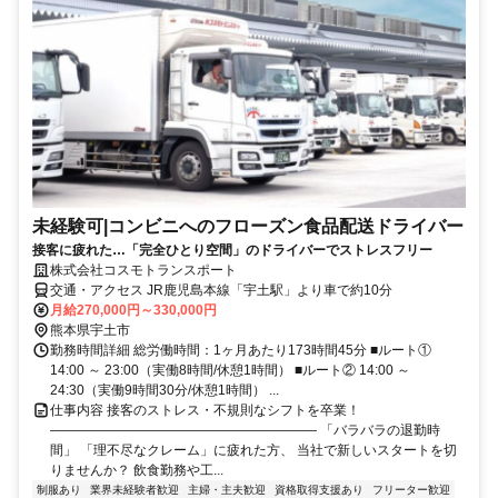
未経験可|コンビニへのフローズン食品配送ドライバー
接客に疲れた…「完全ひとり空間」のドライバーでストレスフリー
株式会社コスモトランスポート
交通・アクセス JR鹿児島本線「宇土駅」より車で約10分
月給270,000円～330,000円
熊本県宇土市
勤務時間詳細 総労働時間：1ヶ月あたり173時間45分 ■ルート①
14:00 ～ 23:00（実働8時間/休憩1時間） ■ルート② 14:00 ～
24:30（実働9時間30分/休憩1時間） ...
仕事内容 接客のストレス・不規則なシフトを卒業！
―――――――――――――――――――― 「バラバラの退勤時
間」 「理不尽なクレーム」に疲れた方、 当社で新しいスタートを切
りませんか？ 飲食勤務や工...
制服あり
業界未経験者歓迎
主婦・主夫歓迎
資格取得支援あり
フリーター歓迎