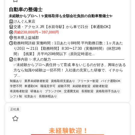
自動車の整備士
未経験からプロへ！✨資格取得も全額会社負担の自動車整備士✨
けんぐん東店
交通・アクセス JR【水前寺駅】から車で21分 【車通勤OK】
月給230,000円～397,000円
熊本県上益城郡
勤務時間詳細 実働時間：1日あたり8時間 平均勤務日数：1ヶ月あた
り20日 〜 21日 【勤務時間】 8:30〜17:30（実働8時間） (休憩1時
間） 【残業】 月平均20時間以下（原則定時退社...
仕事内容 ✨ 求人の魅力 ――――――――――――――――――――
✅未経験からプロへ責任持って育成 車をいじるのが好き、興味がある
方なら知識や経験は一切不問！ 入社後の充実した研修で、イチから
プ...
制服あり
業界未経験者歓迎
資格取得支援あり
フリーター歓迎
バイク通勤OK
学歴不問
車通勤OK
職場見学可
経験不問
未経験者歓迎
経験者歓迎
有資格者歓迎
研修あり
ブランクOK
交通費支給
長期歓迎
資格取得手当あり
シフト制
社割あり
長期休暇あり
正社員