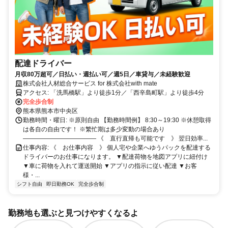
配達ドライバー
月収80万超可／日払い・週払い可／週5日／車貸与／未経験歓迎
株式会社人材総合サービス for 株式会社with mate
アクセス: 「洗馬橋駅」より徒歩1分／「西辛島町駅」より徒歩4分
完全歩合制
熊本県熊本市中央区
勤務時間・曜日: ※原則自由 【勤務時間例】 8:30～19:30 ※休憩取得
は各自の自由です！ ※繁忙期は多少変動の場合あり
―――――――――――― 《 直行直帰も可能です 》 翌日効率...
仕事内容: 《 お仕事内容 》 個人宅や企業へゆうパックを配達する
ドライバーのお仕事になります。 ▼配達荷物を地図アプリに紐付け
▼車に荷物を入れて運送開始 ▼アプリの指示に従い配達 ▼お客
様・...
シフト自由
即日勤務OK
完全歩合制
勤務地も選ぶと見つけやすくなるよ