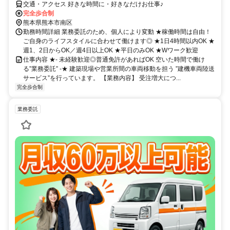
交通・アクセス 好きな時間に・好きなだけお仕事♪
完全歩合制
熊本県熊本市南区
勤務時間詳細 業務委託のため、個人により変動 ★稼働時間は自由！
ご自身のライフスタイルに合わせて働けます◎ ★1日4時間以内OK ★
週1、2日からOK／週4日以上OK ★平日のみOK ★Wワーク歓迎
仕事内容 ★- 未経験歓迎◎普通免許があればOK 空いた時間で働け
る”業務委託” -★ 建築現場や営業所間の車両移動を担う ”建機車両陸送
サービス”を行っています。 【業務内容】 受注増大につ...
完全歩合制
業務委託