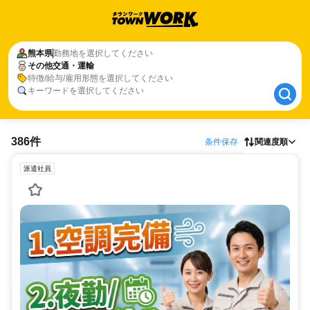
熊本県
熊本県
勤務地を選択してください
その他交通・運輸
その他交通・運輸
特徴/給与/雇用形態を選択してください
キーワードを選択してください
386件
条件保存
関連度順
派遣社員