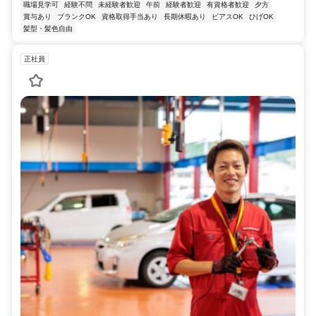
職場見学可
経験不問
未経験者歓迎
午前
経験者歓迎
有資格者歓迎
夕方
賞与あり
ブランクOK
資格取得手当あり
長期休暇あり
ピアスOK
ひげOK
髪型・髪色自由
正社員