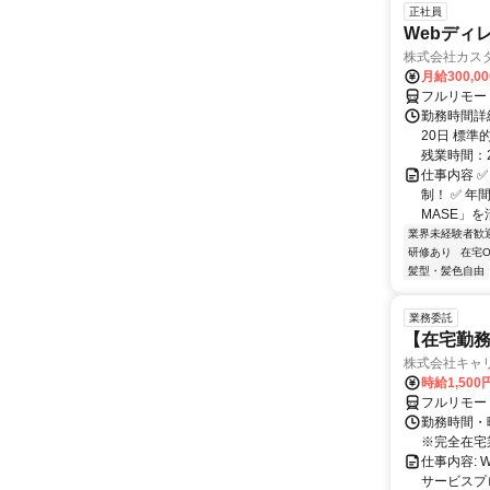
正社員
Webディ
株式会社カス
月給300,0
フルリモー
勤務時間詳
20日 標準的
残業時間：25
仕事内容 
制！ ✅ 
MASE」を
業界未経験者歓
研修あり
在宅O
髪型・髪色自由
業務委託
【在宅勤務
株式会社キャ
時給1,500
フルリモー
勤務時間・曜
※完全在宅
仕事内容:
サービスプ