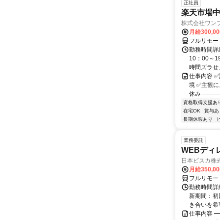
正社員
楽天市場中
株式会社ワン
月給300,0
フルリモー
勤務時間詳細
10：00～
時間ズラせま
仕事内容 
境 ✅主観
休み ―――
資格取得支援あ
在宅OK
賞与あ
長期休暇あり
業務委託
WEBディ
日本ビスカ株
月給350,0
フルリモー
勤務時間詳細
新期間：初
き合いを希
仕事内容 