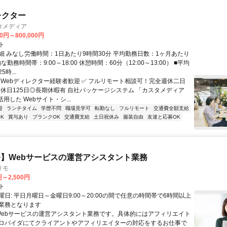
レクター
タメディア
00円～800,000円
ト
細 みなし労働時間：1日あたり9時間30分 平均勤務日数：1ヶ月あたり
な勤務時間帯：9:00～18:00 休憩時間：60分（12:00～13:00） ■平均
時...
✅ Webディレクター経験者歓迎 ✅ フルリモート相談可！完全週休二日
年間休日125日◎長期休暇有 自社パッケージシステム 「カスタメディア
活用した Webサイト・シ...
迎
ランチタイム
学歴不問
職場見学可
転勤なし
フルリモート
交通費全額支給
K
賞与あり
ブランクOK
交通費支給
土日祝休み
服装自由
友達と応募OK
】Webサービスの運営アシスタント業務
リモ
円～2,500円
ト
日: 平日月曜日～金曜日9:00～20:00の間で任意の時間帯で6時間以上
業務となります
 Webサービスの運営アシスタント業務です。具体的にはアフィリエイト
ロバイダにてクライアントやアフィリエイターの対応をするお仕事で