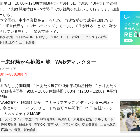
 平日：10:00～19:00(実働8時間) ＊週4~5日（週30~40時間）での就
す。 ＊勤務開始時は4～5時間/日での 就業をお願いしております。 担当
から、...
日本全国の、中小企業様を支えるため、 急速な勢いで成長し続けてい
サイト運営代行を コンサルティングまで 一貫して手がけることで、 確か
している当社。 ・楽天市場 ・Y...
固定時間制
平日のみOK
転勤なし
フルリモート
在宅OK
フルタイム歓迎
週4日以上OK
土日祝休み
ー未経験から挑戦可能 Webディレクター
タメディア
00円～800,000円
ト
細 みなし労働時間：1日あたり9時間30分 平均勤務日数：1ヶ月あたり
な勤務時間帯：9:00～18:00 休憩時間：60分（12:00～13:00） ■平均
時...
 Web制作・IT知識を活かしてキャリアアップ ✅ ディレクター経験不
丁寧にサポート ✅ フルリモート相談可＆年間休日125日 自社パッケー
「カスタメディアMASE...
迎
ランチタイム
学歴不問
職場見学可
転勤なし
未経験者歓迎
フルリモート
経験者歓迎
研修あり
在宅OK
賞与あり
ブランクOK
交通費支給
土日祝休み
と応募OK
髪型・髪色自由