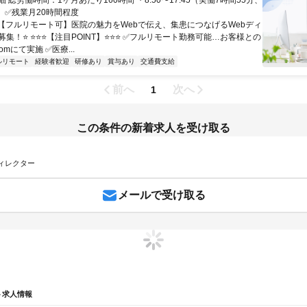
 総労働時間：1ヶ月あたり160時間 ・8:50〜17:45（実働7時間55分、
 ✅残業月20時間程度
⭐【フルリモート可】医院の魅力をWebで伝え、集患につなげるWebディ
集！⭐ ⭐⭐⭐【注目POINT】⭐⭐⭐ ✅フルリモート勤務可能…お客様との
omにて実施 ✅医療...
ルリモート
経験者歓迎
研修あり
賞与あり
交通費支給
前へ
次へ
1
この条件の新着求人を受け取る
ィレクター
メールで受け取る
ト求人情報