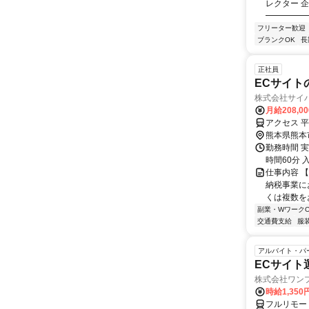
レクター 
━━━━━━
フリーター歓迎
ブランクOK
長
正社員
ECサイト
株式会社サイ
月給208,0
アクセス 
熊本県熊本
勤務時間 実
時間60分 入社
仕事内容 【
納税事業に
くは複数をお
副業・WワークO
交通費支給
服
アルバイト・パ
ECサイト
株式会社ワン
時給1,350
フルリモー