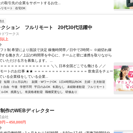
社の取引先の企業をサポートするお仕...
ルリモート
在宅OK
委託
レクション フルリモート 20代30代活躍中
ウドワークス
0円以上
ト
シフト制 希望により面談で決定 稼働時間帯／日中で2時間～ ※細切れ稼
希望する働き方／上記の時間帯を中心に、チームと密に連携を取りながら
いただける方を募集します。 ...
＝＝＝＝＝＝＝＝＝＝＝＝＝＝＝ ＼＼ 日本全国どこでも働ける ／／
リモートのお仕事 ★★ ＝＝＝＝＝＝＝＝＝＝＝＝＝＝＝ 飲食店をチェー
ている企業様をしている企業...
迎
短期（3ヵ月以内）
副業・WワークOK
1日4時間以内OK
主婦・主夫歓迎
フト自由
午後
学歴不問
平日のみOK
転勤なし
未経験者歓迎
フルリモート
イルOK
残業なし
有資格者歓迎
職種変更なし
研修あり
制作のWEBディレクター
式会社
00円～450,000円
ト