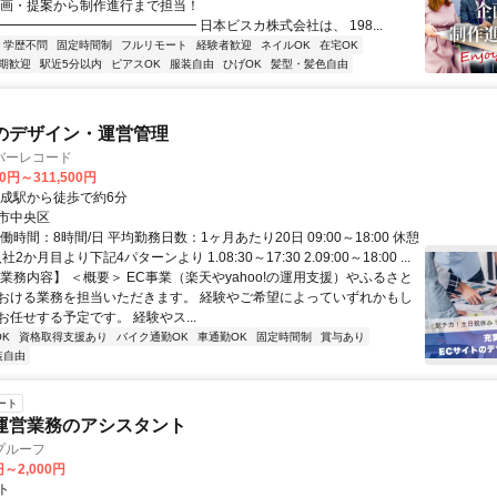
企画・提案から制作進行まで担当！
━━━━━━━━━━━━━━ 日本ビスカ株式会社は、 198...
学歴不問
固定時間制
フルリモート
経験者歓迎
ネイルOK
在宅OK
期歓迎
駅近5分以内
ピアスOK
服装自由
ひげOK
髪型・髪色自由
のデザイン・運営管理
バーレコード
00円～311,500円
平成駅から徒歩で約6分
市中央区
働時間：8時間/日 平均勤務日数：1ヶ月あたり20日 09:00～18:00 休憩
2か月目より下記4パターンより 1.08:30～17:30 2.09:00～18:00 ...
業務内容】 ＜概要＞ EC事業（楽天やyahoo!の運用支援）やふるさと
おける業務を担当いただきます。 経験やご希望によっていずれかもし
任せする予定です。 経験やス...
K
資格取得支援あり
バイク通勤OK
車通勤OK
固定時間制
賞与あり
装自由
ート
運営業務のアシスタント
プルーフ
円～2,000円
ト