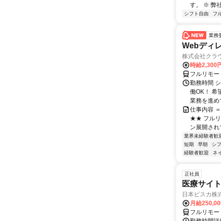
す。 ※ 弊
シフト自由
フ
業務
Webディ
株式会社クラ
時給2,30
フルリモー
勤務時間 
働OK！ 
業務を進めて
仕事内容 
★★ フル
ン展開され
業界未経験者歓
短期
早朝
シ
経験者歓迎
ネ
正社員
医療サイト
日本ビスカ株
月給250,0
フルリモー