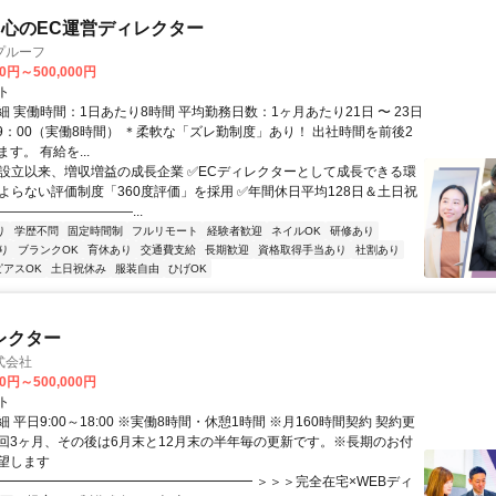
心のEC運営ディレクター
プルーフ
00円～500,000円
ト
 実働時間：1日あたり8時間 平均勤務日数：1ヶ月あたり21日 〜 23日
19：00（実働8時間） ＊柔軟な「ズレ勤制度」あり！ 出社時間を前後2
す。 有給を...
✅設立以来、増収増益の成長企業 ✅ECディレクターとして成長できる環
によらない評価制度「360度評価」を採用 ✅年間休日平均128日＆土日祝
――――――――――...
り
学歴不問
固定時間制
フルリモート
経験者歓迎
ネイルOK
研修あり
り
ブランクOK
育休あり
交通費支給
長期歓迎
資格取得手当あり
社割あり
ピアスOK
土日祝休み
服装自由
ひげOK
レクター
式会社
00円～500,000円
ト
 平日9:00～18:00 ※実働8時間・休憩1時間 ※月160時間契約 契約更
回3ヶ月、その後は6月末と12月末の半年毎の更新です。※長期のお付
望します
━━━━━━━━━━━━━━━━━━━━ ＞＞＞完全在宅×WEBディ