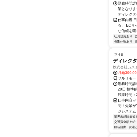
勤務時間詳細
業となりま
ディレクター
仕事内容 
る、 EC
な信頼を獲得
社員登用あり
長期休暇あり
正社員
ディレクタ
株式会社カス
月給300,0
フルリモー
勤務時間詳
20日 標準的
残業時間：25
仕事内容 ✅
問！先輩が
ジシステム 
業界未経験者歓
交通費全額支給
服装自由
友達