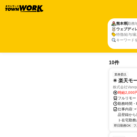
熊本県
勤務
ウェブディ
特徴/給与/
キーワード
10件
業務委託
✴️ 楽天モ
株式会社Vanqu
時給2,000
フルリモー
勤務時間・曜日
仕事内容:
品登録から
ト在宅勤務が可
即日勤務OK
フ