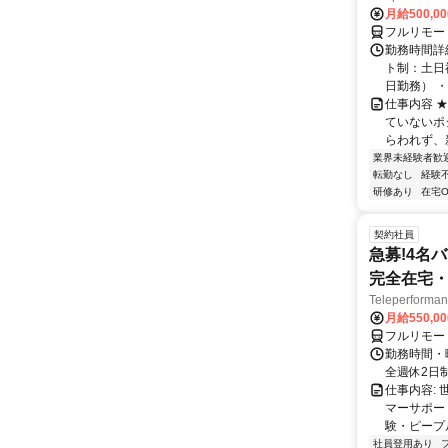
月給500,0
フルリモー
勤務時間詳
ト制：土日
日勤務） ・
仕事内容 
ていないポ
らわれず、新
業界未経験者歓
転勤なし
経験
研修あり
在宅O
契約社員
急募!4名
完全在宅・
Teleperfor
月給550,0
フルリモー
勤務時間・曜
全週休2日
仕事内容: 
マーサポー
験・ピープ
社員登用あり