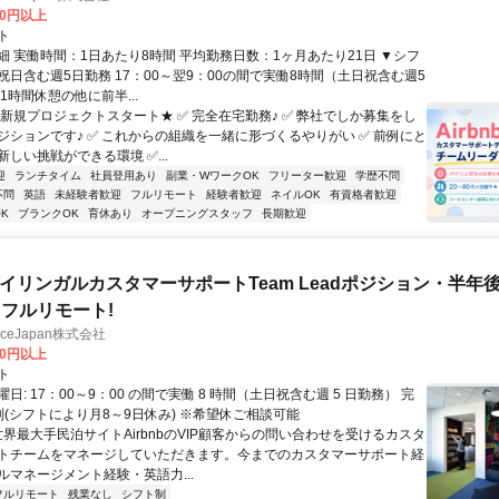
00円以上
ト
細 実働時間：1日あたり8時間 平均勤務日数：1ヶ月あたり21日 ▼シフ
祝日含む週5日勤務 17：00～翌9：00の間で実働8時間（土日祝含む週5
1時間休憩の他に前半...
★新規プロジェクトスタート★ ✅ 完全在宅勤務♪ ✅ 弊社でしか募集をし
ジションです♪ ✅ これからの組織を一緒に形づくるやりがい ✅ 前例にと
しい挑戦ができる環境 ✅...
迎
ランチタイム
社員登用あり
副業・WワークOK
フリーター歓迎
学歴不問
不問
英語
未経験者歓迎
フルリモート
経験者歓迎
ネイルOK
有資格者歓迎
K
ブランクOK
育休あり
オープニングスタッフ
長期歓迎
バイリンガルカスタマーサポートTeam Leadポジション・半年
フルリモート!
manceJapan株式会社
00円以上
ト
日: 17：00～9：00 の間で実働 8 時間（土日祝含む週 5 日勤務） 完
制(シフトにより月8～9日休み) ※希望休ご相談可能
世界最大手民泊サイトAirbnbのVIP顧客からの問い合わせを受けるカスタ
トチームをマネージしていただきます。今までのカスタマーサポート経
ルマネージメント経験・英語力...
フルリモート
残業なし
シフト制