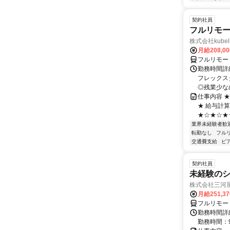
契約社員
フルリモー
株式会社kube
月給208,0
フルリモー
勤務時間詳細
フレックスタ
◎残業少なめ
仕事内容 
★ 給与計
★☆★☆★☆
業界未経験者歓
転勤なし
フル
交通費支給
ピ
契約社員
未経験の
株式会社三河
月給251,3
フルリモー
勤務時間詳細
勤務時間：9