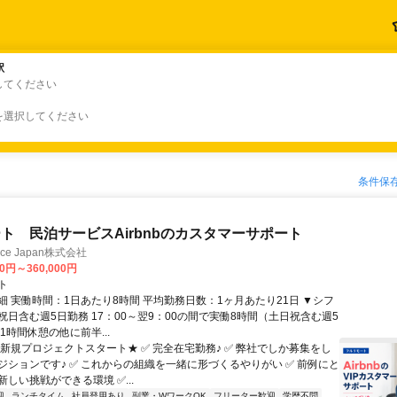
駅
駅
してください
を選択してください
条件保
ト 民泊サービスAirbnbのカスタマーサポート
ance Japan株式会社
00円～360,000円
ト
細 実働時間：1日あたり8時間 平均勤務日数：1ヶ月あたり21日 ▼シフ
祝日含む週5日勤務 17：00～翌9：00の間で実働8時間（土日祝含む週5
1時間休憩の他に前半...
★新規プロジェクトスタート★ ✅ 完全在宅勤務♪ ✅ 弊社でしか募集をし
ジションです♪ ✅ これからの組織を一緒に形づくるやりがい ✅ 前例にと
しい挑戦ができる環境 ✅...
迎
ランチタイム
社員登用あり
副業・WワークOK
フリーター歓迎
学歴不問