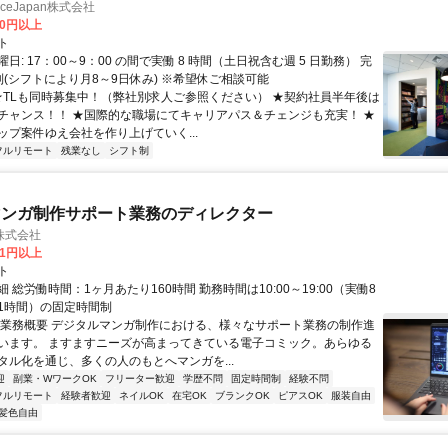
manceJapan株式会社
00円以上
ト
日: 17：00～9：00 の間で実働 8 時間（土日祝含む週 5 日勤務） 完
制(シフトにより月8～9日休み) ※希望休ご相談可能
 ★TLも同時募集中！（弊社別求人ご参照ください） ★契約社員半年後は
チャンス！！ ★国際的な職場にてキャリアパス＆チェンジも充実！ ★
ップ案件ゆえ会社を作り上げていく...
フルリモート
残業なし
シフト制
マンガ制作サポート業務のディレクター
株式会社
81円以上
ト
 総労働時間：1ヶ月あたり160時間 勤務時間は10:00～19:00（実働8
1時間）の固定時間制
〇業務概要 デジタルマンガ制作における、様々なサポート業務の制作進
います。 ますますニーズが高まってきている電子コミック。あらゆる
タル化を通じ、多くの人のもとへマンガを...
迎
副業・WワークOK
フリーター歓迎
学歴不問
固定時間制
経験不問
フルリモート
経験者歓迎
ネイルOK
在宅OK
ブランクOK
ピアスOK
服装自由
髪色自由