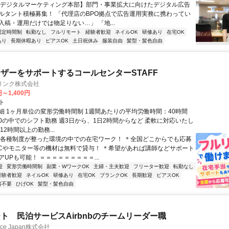
【デジタルマーケティング本部】部門・事業拡大に向けたデジタル広告
ルタント積極募集！ 「代理店のBPO拠点で広告運用実務に携わってい
入稿・運用だけでは物足りない…」 「地...
固定時間制
転勤なし
フルリモート
経験者歓迎
ネイルOK
研修あり
在宅OK
あり
長期休暇あり
ピアスOK
土日祝休み
服装自由
髪型・髪色自由
ザーをサポートするコールセンターSTAFF
リンク株式会社
円～1,400円
ト
細 1ヶ月単位の変形労働時間制 1週間あたりの平均労働時間：40時間
0:00の中でのシフト勤務 週3日から、1日2時間からなど 柔軟に対応いたし
12時間以上の勤務...
＊各種制度が整った環境の中での在宅ワーク！ ＊全国どこからでも応募
PCやモニター等の機材は無料で貸与！ ＊希望があれば講師などサポート
UPも可能！ ＝＝＝＝＝＝＝＝＝...
迎
変形労働時間制
副業・WワークOK
主婦・主夫歓迎
フリーター歓迎
転勤なし
経験者歓迎
ネイルOK
研修あり
在宅OK
ブランクOK
長期歓迎
ピアスOK
書不要
ひげOK
髪型・髪色自由
ト 民泊サービスAirbnbのチームリーダー職
ance Japan株式会社