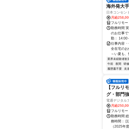
海外発大
日本コンセン
月給258,0
フルリモー
勤務時間 実
のお仕事です
勤： 14:00～
仕事内容 
全在宅のお
～い夏も、
業界未経験者歓
午前
夜間
研
履歴書不要
友
【フルリモ
グ・部門
電通デジタル
月給250,0
フルリモー
勤務時間 
務時間： [
（2025年