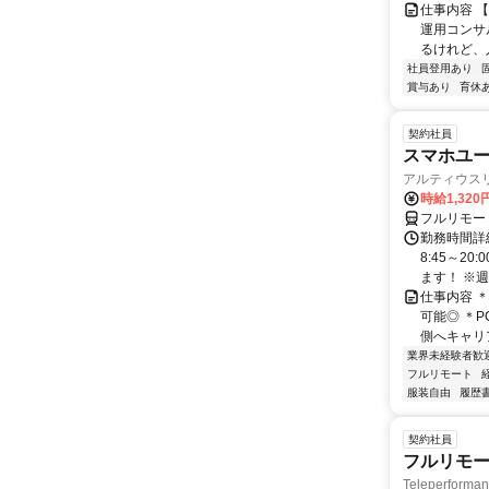
仕事内容 
運用コンサ
るけれど、
社員登用あり
賞与あり
育休
契約社員
スマホユー
アルティウス
時給1,320
フルリモー
勤務時間詳
8:45～2
ます！ ※週
仕事内容 
可能◎ ＊
側へキャリア
業界未経験者歓
フルリモート
服装自由
履歴
契約社員
フルリモー
Teleperform