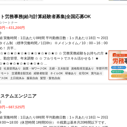
ト労務事務|給与計算経験者募集|全国応募OK
llパートナー
00円～431,200円
ト
 実働時間：1日あたり8時間 平均勤務日数：1ヶ月あたり18日 〜 20日
イム制 （標準労働時間／1日8h） ※メインタイム／10：00～16：00
！ 月平...
★☆★☆★☆★☆★☆★☆★☆★☆★☆ ☆ 労務実務経験をお持ちの方 ★
算、勤怠管理、年末調整 ☆ ☆ フルリモートでスキル活かせる！ ★
★☆★☆★☆★☆★☆★☆ ...
迎
社員登用あり
副業・WワークOK
主婦・主夫歓迎
資格取得支援あり
学歴不問
リモート
交通費全額支給
経験者歓迎
ネイルOK
研修あり
在宅OK
賞与あり
アスOK
土日祝休み
服装自由
髪型・髪色自由
システムエンジニア
屋
70円～687,525円
ト
 実働時間：1日あたり8時間 平均勤務日数：1ヶ月あたり18日 〜 20日
:00〜18:00（休憩時間 1時間00分） ※残業は基本月20時間以下です。