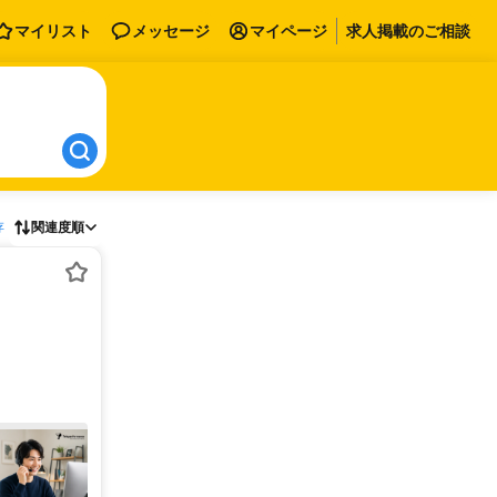
マイリスト
メッセージ
マイページ
求人掲載のご相談
存
関連度順