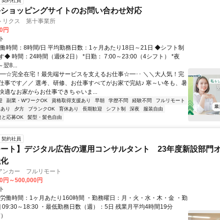
契約社員
手ショッピングサイトのお問い合わせ対応
トリクス 第十事業所
00円
ト
働時間：8時間/日 平均勤務日数：1ヶ月あたり18日～21日 ◆シフト制
◆ 時間：24時間（週休2日） *日勤： 7:00～23:00（4シフト） *夜
翌8...
･･━☆完全在宅！最先端サービスを支えるお仕事☆━･･ ＼＼大人気！完
仕事です／／ 選考、研修、お仕事すべてがお家で完結♪ 寒～い冬も、暑
快適なお家からお仕事できちゃいま...
迎
副業・WワークOK
資格取得支援あり
早朝
学歴不問
経験不問
フルリモート
修あり
夕方
ブランクOK
育休あり
長期歓迎
シフト制
深夜
服装自由
達と応募OK
髪型・髪色自由
契約社員
ート】デジタル広告の運用コンサルタント 23年度新設部門
強化
アンカー フルリモート
00円～500,000円
ト
総労働時間：1ヶ月あたり160時間 ・勤務曜日：月・火・水・木・金 ・勤
1] 09:30～18:30 ・最低勤務日数（週）：5日 残業月平均4時間19分
度）