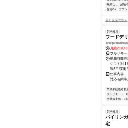
転勤なし
経験
在宅OK
ブラン
同じ企業の求人
契約社員
フードデリ
Teleperform
月給218,4
フルリモー
勤務時間詳細
シフト制 1
週5日/実働8
仕事内容 ━
対応も約半
━━━━━━
業界未経験者歓
フルリモート
交通費支給
長
契約社員
バイリンガ
宅