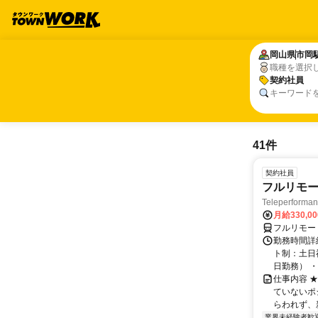
岡山県
岡山県
市岡
市岡
職種を選択
契約社員
契約社員
キーワード
41件
契約社員
フルリモー
Teleperform
月給330,0
フルリモー
勤務時間詳
ト制：土日
日勤務） ・
仕事内容 
ていないポ
らわれず、新
業界未経験者歓