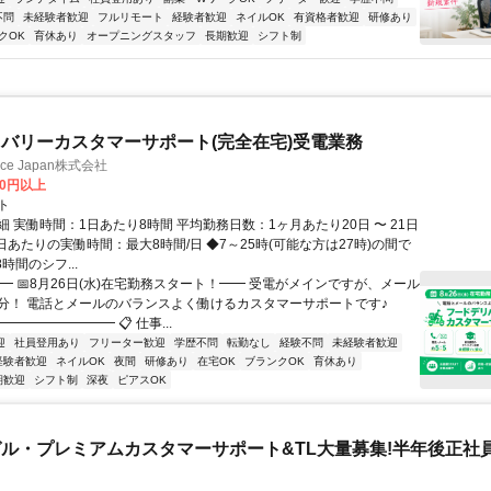
不問
未経験者歓迎
フルリモート
経験者歓迎
ネイルOK
有資格者歓迎
研修あり
クOK
育休あり
オープニングスタッフ
長期歓迎
シフト制
バリーカスタマーサポート(完全在宅)受電業務
ance Japan株式会社
00円以上
ト
 実働時間：1日あたり8時間 平均勤務日数：1ヶ月あたり20日 〜 21日
日あたりの実働時間：最大8時間/日 ◆7～25時(可能な方は27時)の間で
時間のシフ...
━ 📅8月26日(水)在宅勤務スタート！━━ 受電がメインですが、メール
分！ 電話とメールのバランスよく働けるカスタマーサポートです♪
━━━━━━━━ 📋 仕事...
迎
社員登用あり
フリーター歓迎
学歴不問
転勤なし
経験不問
未経験者歓迎
経験者歓迎
ネイルOK
夜間
研修あり
在宅OK
ブランクOK
育休あり
期歓迎
シフト制
深夜
ピアスOK
ル・プレミアムカスタマーサポート&TL大量募集!半年後正社