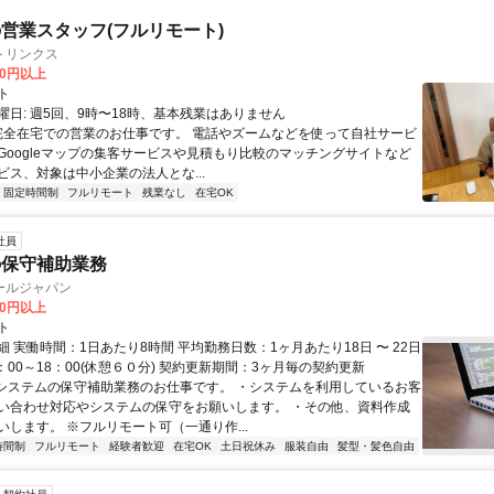
営業スタッフ(フルリモート)
トリンクス
00円以上
ト
曜日: 週5回、9時〜18時、基本残業はありません
 完全在宅での営業のお仕事です。 電話やズームなどを使って自社サービ
Googleマップの集客サービスや見積もり比較のマッチングサイトなど
ビス、対象は中小企業の法人とな...
固定時間制
フルリモート
残業なし
在宅OK
社員
の保守補助業務
ールジャパン
20円以上
ト
 実働時間：1日あたり8時間 平均勤務日数：1ヶ月あたり18日 〜 22日
：00～18：00(休憩６０分) 契約更新期間：3ヶ月毎の契約更新
●システムの保守補助業務のお仕事です。 ・システムを利用しているお客
い合わせ対応やシステムの保守をお願いします。 ・その他、資料作成
いします。 ※フルリモート可（一通り作...
時間制
フルリモート
経験者歓迎
在宅OK
土日祝休み
服装自由
髪型・髪色自由