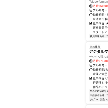
Teleperfor
月給360,0
フルリモー
勤務時間・曜
全週休2日
仕事内容:
正社員登用
スタートア
社員登用あり
契約社員
デジタル
デジタル職人
月給271,8
フルリモー
勤務時間詳細
時間／休憩
仕事内容 
行管理を行
作品のデジ
業界未経験者歓
未経験者歓迎
ひげOK
髪型・