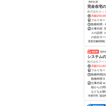
契約社員
完全在宅の
株式会社ネッ
月給250,0
フルリモー
勤務時間・
仕事内容:
スの説明（
の自社サー
変形労働時間制
契約
システム
株式会社アベ
月給312,8
フルリモー
勤務時間詳細
勤務時間 9
仕事内容 
様からの問
などもお願
学歴不問
固定