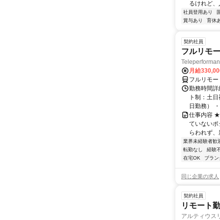
るけれど、
社員登用あり
賞与あり
育休
契約社員
フルリモー
Teleperform
月給330,0
フルリモー
勤務時間詳
ト制：土日
日勤務） ・
仕事内容 
ていないポ
らわれず、新
業界未経験者歓
転勤なし
経験
在宅OK
ブラン
同じ企業の求人
契約社員
リモート勤
アルティウス