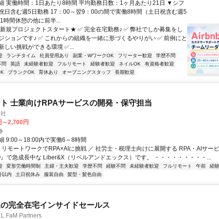
細 実働時間：1日あたり8時間 平均勤務日数：1ヶ月あたり21日 ▼シフ
祝日含む週5日勤務 17：00～翌9：00の間で実働8時間（土日祝含む週5
1時間休憩の他に前半...
★新規プロジェクトスタート★ ✅ 完全在宅勤務♪ ✅ 弊社でしか募集をし
ジションです♪ ✅ これからの組織を一緒に形づくるやりがい ✅ 前例にと
しい挑戦ができる環境 ✅...
迎
ランチタイム
社員登用あり
副業・WワークOK
フリーター歓迎
学歴不問
不問
英語
未経験者歓迎
フルリモート
経験者歓迎
ネイルOK
有資格者歓迎
K
ブランクOK
育休あり
オープニングスタッフ
長期歓迎
ト 士業向けRPAサービスの開発・保守担当
会社
円～2,700円
ト
 9:00～18:00内で実働6～8時間
 リモートワークでRPA×AIに挑戦 ／ 社労士・税理士向けに展開する RPA・AIサー
O』で急成長中な Liber&X（リベルアンドエックス）です。 ・・・・・・・・・...
迎
変形労働時間制
主婦・主夫歓迎
学歴不問
経験不問
未経験者歓迎
フルリモート
午前
経
分以内
土日祝休み
服装自由
髪型・髪色自由
連の完全在宅インサイドセールス
FaM Partners