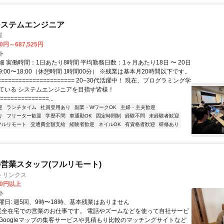
システムエンジニア
屋
70円～687,525円
ト
 実働時間：1日あたり8時間 平均勤務日数：1ヶ月あたり18日 〜 20日
:00〜18:00（休憩時間 1時間00分） ※残業は基本月20時間以下です。
===================== 20−30代活躍中！ 現在、プログラミング学
ている システムエンジニアを目指す皆様！
==============...
迎
ランチタイム
社員登用あり
副業・WワークOK
主婦・主夫歓迎
り
フリーター歓迎
学歴不問
車通勤OK
固定時間制
経験不問
未経験者歓迎
フルリモート
交通費全額支給
経験者歓迎
ネイルOK
有資格者歓迎
研修あり
営業スタッフ(フルリモート)
トリンクス
00円以上
ト
曜日: 週5回、9時〜18時、基本残業はありません
 完全在宅での営業のお仕事です。 電話やズームなどを使って自社サービ
Googleマップの集客サービスや見積もり比較のマッチングサイトなど