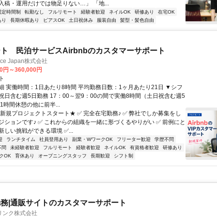
入稿・運用だけでは物足りない…」 「地...
固定時間制
転勤なし
フルリモート
経験者歓迎
ネイルOK
研修あり
在宅OK
あり
長期休暇あり
ピアスOK
土日祝休み
服装自由
髪型・髪色自由
ト 民泊サービスAirbnbのカスタマーサポート
ance Japan株式会社
00円～360,000円
ト
細 実働時間：1日あたり8時間 平均勤務日数：1ヶ月あたり21日 ▼シフ
祝日含む週5日勤務 17：00～翌9：00の間で実働8時間（土日祝含む週5
1時間休憩の他に前半...
★新規プロジェクトスタート★ ✅ 完全在宅勤務♪ ✅ 弊社でしか募集をし
ジションです♪ ✅ これからの組織を一緒に形づくるやりがい ✅ 前例にと
しい挑戦ができる環境 ✅...
迎
ランチタイム
社員登用あり
副業・WワークOK
フリーター歓迎
学歴不問
不問
未経験者歓迎
フルリモート
経験者歓迎
ネイルOK
有資格者歓迎
研修あり
クOK
育休あり
オープニングスタッフ
長期歓迎
シフト制
務|通販サイトのカスタマーサポート
リンク株式会社