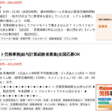
00円～280,000円
ト
 9:00～21:00（休憩1時間） 週40時間の一ヵ月単位の変形労働時間制
補足】 ・前月15日までに希望休を提出していただき、シフトを調整し
務の都合により、出勤...
】 営業経験を活かしてフルリモートで働きませんか？ インサイドセー
社員を募集！ 【必須】 ・営業経験1年以上(法人・個人問わず) 【インサ
の仕事内容】 ・電話対応(...
フリーター歓迎
学歴不問
フルリモート
経験者歓迎
ブランクOK
ト労務事務|給与計算経験者募集|全国応募OK
llパートナー
00円～431,200円
ト
 実働時間：1日あたり8時間 平均勤務日数：1ヶ月あたり18日 〜 20日
イム制 （標準労働時間／1日8h） ※メインタイム／10：00～16：00
！ 月平...
★☆★☆★☆★☆★☆★☆★☆★☆★☆ ☆ 労務実務経験をお持ちの方 ★
算、勤怠管理、年末調整 ☆ ☆ フルリモートでスキル活かせる！ ★
★☆★☆★☆★☆★☆★☆ ...
迎
社員登用あり
副業・WワークOK
主婦・主夫歓迎
資格取得支援あり
学歴不問
リモート
交通費全額支給
経験者歓迎
ネイルOK
研修あり
在宅OK
賞与あり
アスOK
土日祝休み
服装自由
髪型・髪色自由