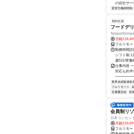
の自社サー
変形労働時間制
契約社員
フードデリ
Teleperform
月給218,4
フルリモー
勤務時間詳細
シフト制 1
週5日/実働8
仕事内容 ━
対応も約半
━━━━━━
業界未経験者歓
フルリモート
交通費支給
長
会員制リ
日本コンセントリ
月給230,0
フルリモー