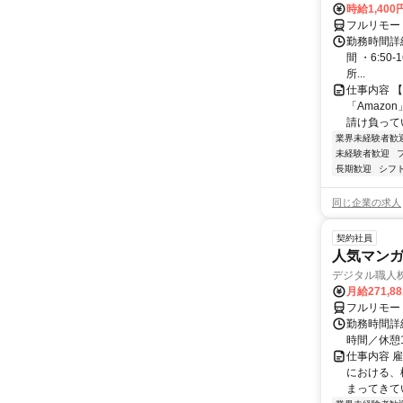
時給1,400
フルリモー
勤務時間詳細
間 ・6:50
所...
仕事内容 
「Amazo
請け負ってい
業界未経験者歓
未経験者歓迎
長期歓迎
シフ
同じ企業の求人
契約社員
人気マンガ
デジタル職人
月給271,8
フルリモー
勤務時間詳細
時間／休憩
仕事内容 
における、
まってきて