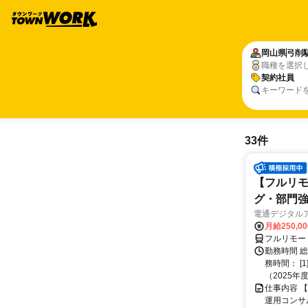
岡山県
弓削
職種を選択
契約社員
キーワード
33件
【フルリモ
グ・部門
電通デジタル
月給250,0
フルリモー
勤務時間 
務時間： [
（2025年
仕事内容 
運用コンサ