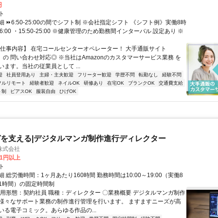
円
ト
 ⏩6:50-25:00の間でシフト制 ※会社指定シフト 《シフト例》実働8時
-16:00 ・15:50-25:00 ※健康管理のため勤務間インターバル 設定あり ※
【仕事内容】 在宅コールセンターオペレーター！ 大手通販サイト
n」の 問い合わせ対応◎ ※当社はAmazonのカスタマーサービス業務 を
ます。当社の従業員として ...
迎
社員登用あり
主婦・主夫歓迎
フリーター歓迎
学歴不問
転勤なし
経験不問
フルリモート
経験者歓迎
ネイルOK
研修あり
在宅OK
ブランクOK
交通費支給
ト制
ピアスOK
服装自由
ひげOK
を支える|デジタルマンガ制作進行ディレクター
株式会社
81円以上
ト
 総労働時間：1ヶ月あたり160時間 勤務時間は10:00～19:00（実働8
1時間）の固定時間制
雇用形態：契約社員 職種：ディレクター 〇業務概要 デジタルマンガ制作
様々なサポート業務の制作進行管理を行います。 ますますニーズが高
いる電子コミック。あらゆる作品の...