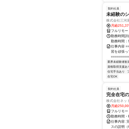
契約社員
未経験の
株式会社三河
月給251,3
フルリモー
勤務時間詳細
勤務時間：9
仕事内容 ==
習を頑張っ
=========
業界未経験者歓
資格取得支援あ
住宅手当あり
在宅OK
契約社員
完全在宅の
株式会社ネッ
月給250,0
フルリモー
勤務時間・
仕事内容:
スの説明（