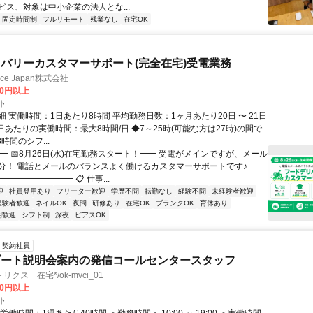
ビス、対象は中小企業の法人とな...
固定時間制
フルリモート
残業なし
在宅OK
バリーカスタマーサポート(完全在宅)受電業務
ance Japan株式会社
00円以上
ト
 実働時間：1日あたり8時間 平均勤務日数：1ヶ月あたり20日 〜 21日
日あたりの実働時間：最大8時間/日 ◆7～25時(可能な方は27時)の間で
時間のシフ...
━ 📅8月26日(水)在宅勤務スタート！━━ 受電がメインですが、メール
分！ 電話とメールのバランスよく働けるカスタマーサポートです♪
━━━━━━━━ 📋 仕事...
迎
社員登用あり
フリーター歓迎
学歴不問
転勤なし
経験不問
未経験者歓迎
経験者歓迎
ネイルOK
夜間
研修あり
在宅OK
ブランクOK
育休あり
期歓迎
シフト制
深夜
ピアスOK
契約社員
ゾート説明会案内の発信コールセンタースタッフ
クス 在宅*/ok-mvci_01
00円以上
ト