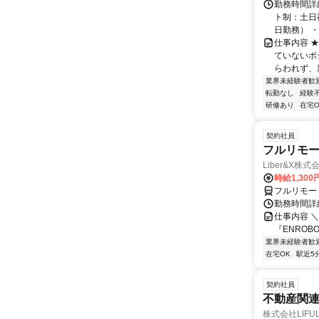
勤務時間詳
ト制：土日
日勤務） ・
仕事内容 
ていないポ
らわれず、新
業界未経験者歓
転勤なし
経験
研修あり
在宅O
契約社員
フルリモー
Liber&X株式
時給1,300
フルリモー
勤務時間詳細
仕事内容 ＼
『ENROB
業界未経験者歓
在宅OK
駅近5
契約社員
不動産関
株式会社LIFULL 