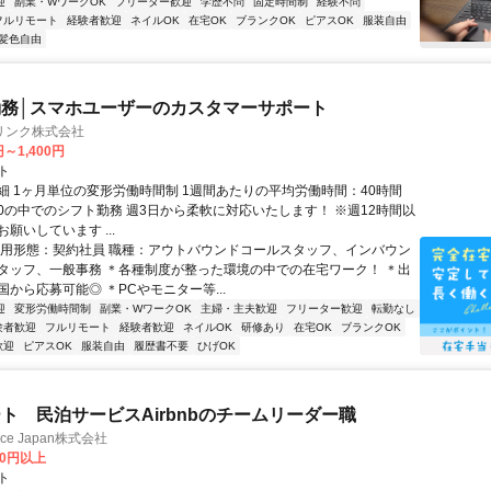
迎
副業・WワークOK
フリーター歓迎
学歴不問
固定時間制
経験不問
フルリモート
経験者歓迎
ネイルOK
在宅OK
ブランクOK
ピアスOK
服装自由
髪色自由
務│スマホユーザーのカスタマーサポート
リンク株式会社
円～1,400円
ト
細 1ヶ月単位の変形労働時間制 1週間あたりの平均労働時間：40時間
0:00の中でのシフト勤務 週3日から柔軟に対応いたします！ ※週12時間以
願いしています ...
雇用形態：契約社員 職種：アウトバウンドコールスタッフ、インバウン
タッフ、一般事務 ＊各種制度が整った環境の中での在宅ワーク！ ＊出
から応募可能◎ ＊PCやモニター等...
迎
変形労働時間制
副業・WワークOK
主婦・主夫歓迎
フリーター歓迎
転勤なし
験者歓迎
フルリモート
経験者歓迎
ネイルOK
研修あり
在宅OK
ブランクOK
歓迎
ピアスOK
服装自由
履歴書不要
ひげOK
ト 民泊サービスAirbnbのチームリーダー職
ance Japan株式会社
00円以上
ト