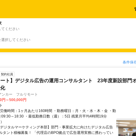
駅
してください
を選択してください
条件保
契約社員
ート】デジタル広告の運用コンサルタント 23年度新設部門
強化
アンカー フルリモート
00円～500,000円
ト
総労働時間：1ヶ月あたり160時間 ・勤務曜日：月・火・水・木・金 ・勤
1] 09:30～18:30 ・最低勤務日数（週）：5日 残業月平均4時間19分
度）
【デジタルマーケティング本部】部門・事業拡大に向けたデジタル広告
ルタント積極募集！ 「代理店のBPO拠点で広告運用実務に携わってい