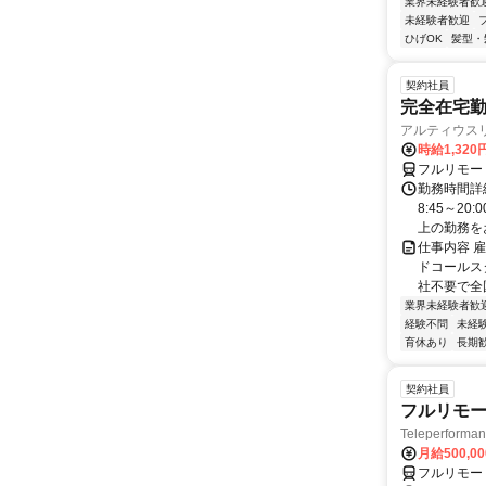
業界未経験者歓
未経験者歓迎
ひげOK
髪型・
契約社員
完全在宅勤
アルティウス
時給1,320
フルリモー
勤務時間詳
8:45～2
上の勤務をお
仕事内容 
ドコールス
社不要で全国
業界未経験者歓
経験不問
未経
育休あり
長期
契約社員
フルリモー
Teleperform
月給500,0
フルリモー