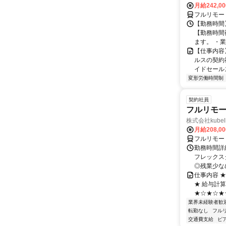
月給242,0
フルリモー
【勤務時間】
【勤務時間
ます。 ・業
【仕事内容
ルスの契約
イドセールス
変形労働時間制
契約社員
フルリモー
株式会社kube
月給208,0
フルリモー
勤務時間詳細
フレックスタ
◎残業少なめ
仕事内容 
★ 給与計
★☆★☆★☆
業界未経験者歓
転勤なし
フル
交通費支給
ピ