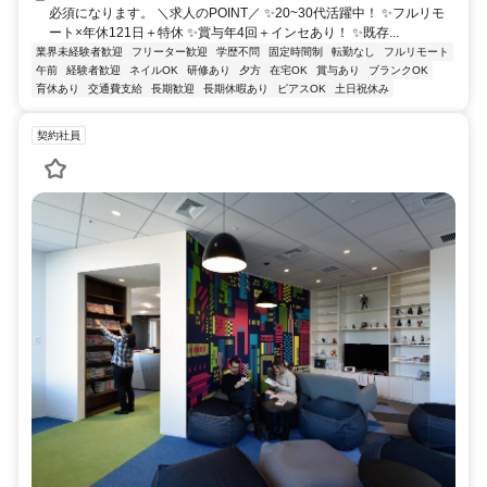
必須になります。 ＼求人のPOINT／ ✨20~30代活躍中！ ✨フルリモ
ート×年休121日＋特休 ✨賞与年4回＋インセあり！ ✨既存...
業界未経験者歓迎
フリーター歓迎
学歴不問
固定時間制
転勤なし
フルリモート
午前
経験者歓迎
ネイルOK
研修あり
夕方
在宅OK
賞与あり
ブランクOK
育休あり
交通費支給
長期歓迎
長期休暇あり
ピアスOK
土日祝休み
契約社員