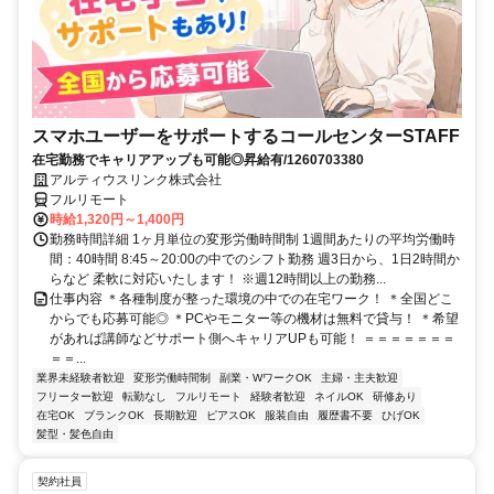
スマホユーザーをサポートするコールセンターSTAFF
在宅勤務でキャリアアップも可能◎昇給有/1260703380
アルティウスリンク株式会社
フルリモート
時給1,320円～1,400円
勤務時間詳細 1ヶ月単位の変形労働時間制 1週間あたりの平均労働時
間：40時間 8:45～20:00の中でのシフト勤務 週3日から、1日2時間か
らなど 柔軟に対応いたします！ ※週12時間以上の勤務...
仕事内容 ＊各種制度が整った環境の中での在宅ワーク！ ＊全国どこ
からでも応募可能◎ ＊PCやモニター等の機材は無料で貸与！ ＊希望
があれば講師などサポート側へキャリアUPも可能！ ＝＝＝＝＝＝＝
＝＝...
業界未経験者歓迎
変形労働時間制
副業・WワークOK
主婦・主夫歓迎
フリーター歓迎
転勤なし
フルリモート
経験者歓迎
ネイルOK
研修あり
在宅OK
ブランクOK
長期歓迎
ピアスOK
服装自由
履歴書不要
ひげOK
髪型・髪色自由
契約社員