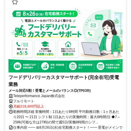
フードデリバリーカスタマーサポート(完全在宅)受電
業務
メール対応5割！受電とメールのバランス◎(TP03R)
Teleperformance Japan株式会社
フルリモート
月給218,400円以上
勤務時間詳細 実働時間：1日あたり8時間 平均勤務日数：1ヶ月あた
り20日 〜 21日 シフト制 1日あたりの実働時間：最大8時間/日 ◆7～
25時(可能な方は27時)の間で週5日/実働8時間のシフ...
仕事内容 ━━ 📅8月26日(水)在宅勤務スタート！━━ 受電がメインで