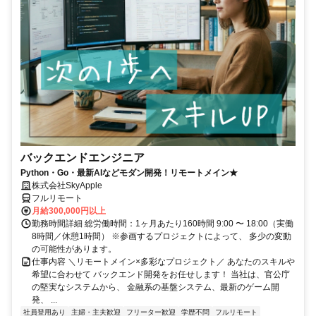
バックエンドエンジニア
Python・Go・最新AIなどモダン開発！リモートメイン★
株式会社SkyApple
フルリモート
月給300,000円以上
勤務時間詳細 総労働時間：1ヶ月あたり160時間 9:00 〜 18:00（実働
8時間／休憩1時間） ※参画するプロジェクトによって、 多少の変動
の可能性があります。
仕事内容 ＼リモートメイン×多彩なプロジェクト／ あなたのスキルや
希望に合わせて バックエンド開発をお任せします！ 当社は、官公庁
の堅実なシステムから、 金融系の基盤システム、最新のゲーム開
発、 ...
社員登用あり
主婦・主夫歓迎
フリーター歓迎
学歴不問
フルリモート