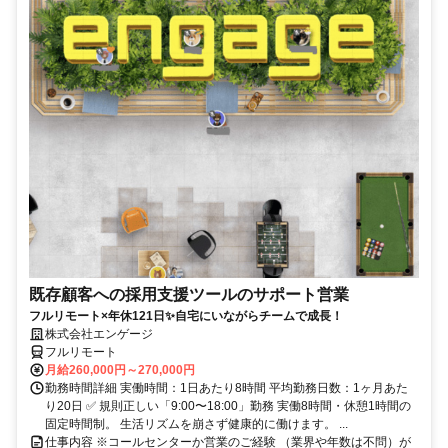
既存顧客への採用支援ツールのサポート営業
フルリモート×年休121日✨自宅にいながらチームで成長！
株式会社エンゲージ
フルリモート
月給260,000円～270,000円
勤務時間詳細 実働時間：1日あたり8時間 平均勤務日数：1ヶ月あた
り20日 ✅ 規則正しい「9:00〜18:00」勤務 実働8時間・休憩1時間の
固定時間制。 生活リズムを崩さず健康的に働けます。 ...
仕事内容 ※コールセンターか営業のご経験 （業界や年数は不問）が