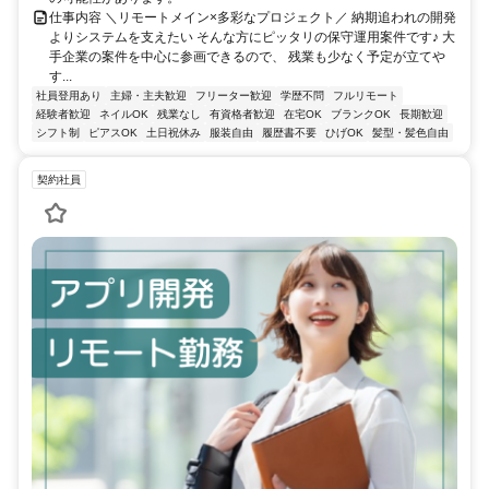
仕事内容 ＼リモートメイン×多彩なプロジェクト／ 納期追われの開発
よりシステムを支えたい そんな方にピッタリの保守運用案件です♪ 大
手企業の案件を中心に参画できるので、 残業も少なく予定が立てや
す...
社員登用あり
主婦・主夫歓迎
フリーター歓迎
学歴不問
フルリモート
経験者歓迎
ネイルOK
残業なし
有資格者歓迎
在宅OK
ブランクOK
長期歓迎
シフト制
ピアスOK
土日祝休み
服装自由
履歴書不要
ひげOK
髪型・髪色自由
契約社員