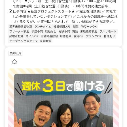
り21日 ▼シフト制：土日祝日含む週5日勤務 17：00～翌9：00の間
で実働8時間（土日祝含む週5日勤務） ・1時間休憩の他に前半...
仕事内容 ★新規プロジェクトスタート★ ✅ 完全在宅勤務♪ ✅ 弊社で
しか募集をしていないポジションです♪ ✅ これからの組織を一緒に形
づくるやりがい ✅ 前例にとらわれず、新しい挑戦ができる環境 ✅...
業界未経験者歓迎
ランチタイム
社員登用あり
副業・WワークOK
フリーター歓迎
学歴不問
転勤なし
経験不問
英語
未経験者歓迎
フルリモート
経験者歓迎
ネイルOK
有資格者歓迎
研修あり
在宅OK
ブランクOK
育休あり
オープニングスタッフ
長期歓迎
契約社員