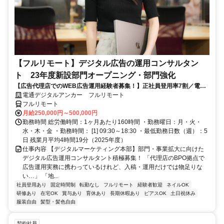
【フルリモート】デジタル広告の運用コンサルタン
ト 23年度新設部門オープニング・部門強化
【広告代理店でのWEB広告運用経験者募集！】正社員登用率7割／電通
G／全国×完全在宅／年休126日・土日祝休み／残業月平均4時間19分
電通デジタルアンカー フルリモート
フルリモート
月給250,000円～500,000円
勤務時間 総労働時間：1ヶ月あたり160時間 ・勤務曜日：月・火・
水・木・金 ・勤務時間： [1] 09:30～18:30 ・最低勤務日数（週）：5
日 残業月平均4時間19分（2025年度）
仕事内容 【デジタルマーケティング本部】部門・事業拡大に向けた
デジタル広告運用コンサルタント積極募集！ 「代理店のBPO拠点で
広告運用実務に携わっているけれど、入稿・運用だけでは物足りな
い…」 「地...
社員登用あり
固定時間制
転勤なし
フルリモート
経験者歓迎
ネイルOK
研修あり
在宅OK
賞与あり
育休あり
長期休暇あり
ピアスOK
土日祝休み
服装自由
髪型・髪色自由
契約社員