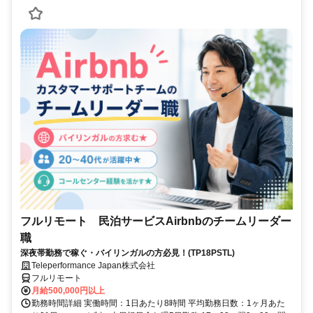
フルリモート 民泊サービスAirbnbのチームリーダー
職
深夜帯勤務で稼ぐ・バイリンガルの方必見！(TP18PSTL)
Teleperformance Japan株式会社
フルリモート
月給500,000円以上
勤務時間詳細 実働時間：1日あたり8時間 平均勤務日数：1ヶ月あた