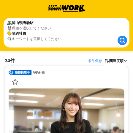
岡山県
岡山県
野馳駅
野馳駅
職種を選択してください
契約社員
契約社員
キーワードを選択してください
34件
条件保存
関連度順
契約社員