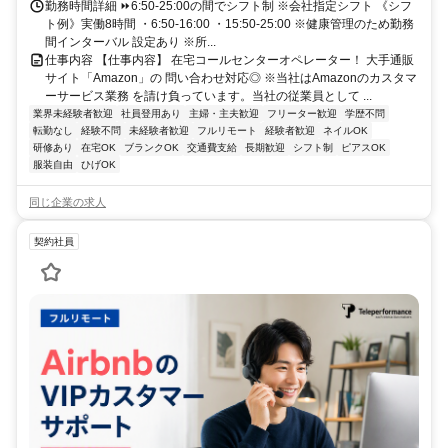
勤務時間詳細 ⏩6:50-25:00の間でシフト制 ※会社指定シフト 《シフ
ト例》実働8時間 ・6:50-16:00 ・15:50-25:00 ※健康管理のため勤務
間インターバル 設定あり ※所...
仕事内容 【仕事内容】 在宅コールセンターオペレーター！ 大手通販
サイト「Amazon」の 問い合わせ対応◎ ※当社はAmazonのカスタマ
ーサービス業務 を請け負っています。当社の従業員として ...
業界未経験者歓迎
社員登用あり
主婦・主夫歓迎
フリーター歓迎
学歴不問
転勤なし
経験不問
未経験者歓迎
フルリモート
経験者歓迎
ネイルOK
研修あり
在宅OK
ブランクOK
交通費支給
長期歓迎
シフト制
ピアスOK
服装自由
ひげOK
同じ企業の求人
契約社員