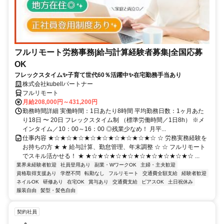
フルリモート労務事務|給与計算経験者募集|全国応募
OK
フレックスタイム✨子育て世代60％活躍中✨在宅勤務手当あり
株式会社kubellパートナー
フルリモート
月給208,000円～431,200円
勤務時間詳細 実働時間：1日あたり8時間 平均勤務日数：1ヶ月あた
り18日 〜 20日 フレックスタイム制 （標準労働時間／1日8h） ※メ
インタイム／10：00～16：00 ◎残業少なめ！ 月平...
仕事内容 ★☆★☆★☆★☆★☆★☆★☆★☆★☆ ☆ 労務実務経験を
お持ちの方 ★ ★ 給与計算、勤怠管理、年末調整 ☆ ☆ フルリモート
でスキル活かせる！ ★ ★☆★☆★☆★☆★☆★☆★☆★☆★☆ ...
業界未経験者歓迎
社員登用あり
副業・WワークOK
主婦・主夫歓迎
資格取得支援あり
学歴不問
転勤なし
フルリモート
交通費全額支給
経験者歓迎
ネイルOK
研修あり
在宅OK
賞与あり
交通費支給
ピアスOK
土日祝休み
服装自由
髪型・髪色自由
契約社員