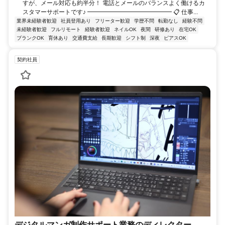
すが、メール対応も約半分！ 電話とメールのバランスよく働けるカ
スタマーサポートです♪ ━━━━━━━━━━━━━━ 📋 仕事...
業界未経験者歓迎
社員登用あり
フリーター歓迎
学歴不問
転勤なし
経験不問
未経験者歓迎
フルリモート
経験者歓迎
ネイルOK
夜間
研修あり
在宅OK
ブランクOK
育休あり
交通費支給
長期歓迎
シフト制
深夜
ピアスOK
契約社員
デジタルマンガ制作サポート業務のディレクター