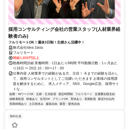
採用コンサルティング会社の営業スタッフ(人材業界経
験者のみ)
フルリモートOK！週休3日制！主婦さん活躍中！
株式会社idea 1tasu
フルリモート
時給1,800円以上
勤務時間詳細 実働時間：1日あたり6時間 平均勤務日数：1ヶ月あた
り16日 〜 20日 10：00〜17：00
仕事内容 人材業界での経験がある方、注目！ 今までの経験を活かし
て、採用コンサルタントとしてご活躍いただきます お客様の採用課
題を解決するために、 求人メディア、SNS、Google広告、採用サイ
トな...
副業・WワークOK
主婦・主夫歓迎
固定時間制
フルリモート
交通費全額支給
経験者歓迎
研修あり
在宅OK
ブランクOK
育休あり
長期歓迎
駅近5分以内
長期休暇あり
土日祝休み
服装自由
髪型・髪色自由
契約社員