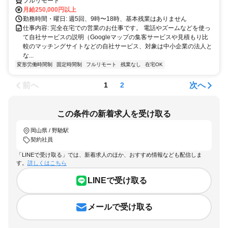
フルリモート
月給250,000円以上
勤務時間・曜日: 週5回、9時〜18時、基本残業はありません
仕事内容: 完全在宅での営業のお仕事です。 電話やズームなどを使っ
て自社サービスの説明（Googleマップの集客サービスや見積もり比
較のマッチングサイトなどの自社サービス、対象は中小企業の法人と
な...
変形労働時間制
固定時間制
フルリモート
残業なし
在宅OK
前へ
次へ
1
2
この条件の新着求人を受け取る
岡山県 / 野馳駅
契約社員
「LINEで受け取る」では、新着求人のほか、おすすめ情報なども配信しま
す。
詳しくはこちら
LINEで受け取る
メールで受け取る