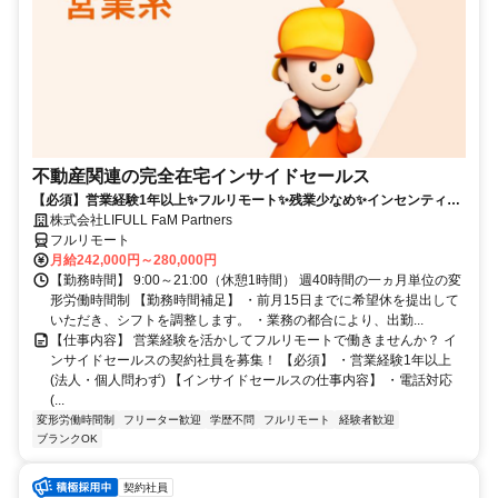
不動産関連の完全在宅インサイドセールス
【必須】営業経験1年以上✨フルリモート✨残業少なめ✨インセンティブ
有
株式会社LIFULL FaM Partners
フルリモート
月給242,000円～280,000円
【勤務時間】 9:00～21:00（休憩1時間） 週40時間の一ヵ月単位の変
形労働時間制 【勤務時間補足】 ・前月15日までに希望休を提出して
いただき、シフトを調整します。 ・業務の都合により、出勤...
【仕事内容】 営業経験を活かしてフルリモートで働きませんか？ イ
ンサイドセールスの契約社員を募集！ 【必須】 ・営業経験1年以上
(法人・個人問わず) 【インサイドセールスの仕事内容】 ・電話対応
(...
変形労働時間制
フリーター歓迎
学歴不問
フルリモート
経験者歓迎
ブランクOK
契約社員