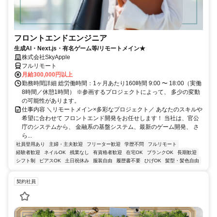
フロントエンドエンジニア
生成AI・Next.js・有名ゲーム等/リモートメイン★
株式会社SkyApple
フルリモート
月給300,000円以上
勤務時間詳細 総労働時間：1ヶ月あたり160時間 9:00 〜 18:00（実働
8時間／休憩1時間） ※参画するプロジェクトによって、 多少の変動
の可能性があります。
仕事内容 ＼リモートメイン×多彩なプロジェクト／ あなたのスキルや
希望に合わせて フロントエンド開発をお任せします！ 当社は、官公
庁のシステムから、 金融系の基盤システム、最新のゲーム開発、 さ
ら...
社員登用あり
主婦・主夫歓迎
フリーター歓迎
学歴不問
フルリモート
経験者歓迎
ネイルOK
残業なし
有資格者歓迎
在宅OK
ブランクOK
長期歓迎
シフト制
ピアスOK
土日祝休み
服装自由
履歴書不要
ひげOK
髪型・髪色自由
契約社員