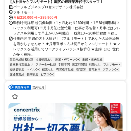
【入社日からフルリモート】顧客の経理業務代行スタッフ！
パーソルビジネスプロセスデザイン株式会社
フルリモート
月給210,000円～289,900円
勤務時間詳細 総労働時間：1ヶ月あたり160時間 ・1日8時間勤務(フ
レックス利用可) ※月末月初は繁忙期！仕事が落ち着く月半ばはフレ
ックスを利用して早上がりが可能◎ ・残業10～20時間程度 ※顧...
仕事内容 主婦の方も大歓迎！【フルリモート】であなたの経理経験
を活かしませんか？ ★採用選考～入社初日からフルリモート！ ★フ
レックスを活用してワークライフバランス抜群◎ ★主婦（夫）世代
が多く在籍...
業界未経験者歓迎
社員登用あり
副業・WワークOK
主婦・主夫歓迎
資格取得支援あり
フリーター歓迎
学歴不問
固定時間制
転勤なし
フルリモート
経験者歓迎
ネイルOK
残業なし
有資格者歓迎
在宅OK
賞与あり
ブランクOK
交通費支給
長期歓迎
ピアスOK
契約社員