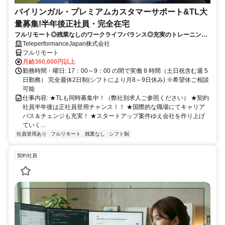
バイリンガル・プレミアムカスタマーサポート&TL大
量募集!半年後正社員・完全在宅
フルリモート◎残業なしのワークライフバランス◎充実のトレーニング
◎語学を活かして将来キャリア有望
TeleperformanceJapan株式会社
フルリモート
月給360,000円以上
勤務時間・曜日: 17：00～9：00 の間で実働 8 時間（土日祝含む週 5
日勤務） 完全週休2日制(シフトにより月8～9日休み) ※希望休ご相談
可能
仕事内容: ★TLも同時募集中！（弊社別求人ご参照ください） ★契約
社員半年後は正社員登用チャンス！！ ★国際的な職場にてキャリア
パス＆チェンジも充実！ ★スタートアップ案件ゆえ会社を作り上げ
ていく...
社員登用あり
フルリモート
残業なし
シフト制
契約社員