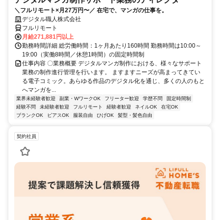
＼フルリモート×月27万円〜／ 在宅で、マンガの仕事を。
デジタル職人株式会社
フルリモート
月給271,881円以上
勤務時間詳細 総労働時間：1ヶ月あたり160時間 勤務時間は10:00～
19:00（実働8時間／休憩1時間）の固定時間制
仕事内容 〇業務概要 デジタルマンガ制作における、様々なサポート
業務の制作進行管理を行います。 ますますニーズが高まってきてい
る電子コミック。あらゆる作品のデジタル化を通じ、多くの人のもと
へマンガを...
業界未経験者歓迎
副業・WワークOK
フリーター歓迎
学歴不問
固定時間制
経験不問
未経験者歓迎
フルリモート
経験者歓迎
ネイルOK
在宅OK
ブランクOK
ピアスOK
服装自由
ひげOK
髪型・髪色自由
契約社員