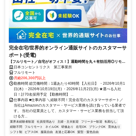
完全在宅/世界的オンライン通販サイトのカスタマーサ
ポート(受電)
【フルリモート／自宅がオフィス！】通勤時間を丸々有効活用◎リモー
ト研修・フォロー充実で在宅でも安心★セールス要素一切なし！
日本コンセントリクス 第三事業所
フルリモート
月給206,300円以上
勤務時間 総労働時間：1週あたり40時間 【入社日】 ・2026年10月1
日(木) ・2026年10月19日(月) ・2026年11月2日(月) ★選べる入社
日！計70名採用予定 【勤務時間】 ...
仕事内容 ■仕事内容 ＼経験不問！完全在宅のカスタマーサポート／
当社はAmazonのカスタマー・サービス業務を請け負っている業者で
す。 当社の従業員として、カスタマー・サービス業務を担当して頂
ける方...
業界未経験者歓迎
社員登用あり
主婦・主夫歓迎
フリーター歓迎
転勤なし
経験不問
フルリモート
ネイルOK
研修あり
在宅OK
ブランクOK
育休あり
シフト制
ピアスOK
服装自由
友達と応募OK
髪型・髪色自由