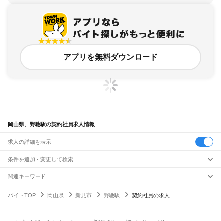
アプリを無料ダウンロード
岡山県、野馳駅の契約社員求人情報
求人の詳細を表示
条件を追加・変更して検索
市区町村を追加・変更
関連キーワード
完全在宅ワーク 全国
シール貼り 在宅
現在地周辺
ガチャガチャ
犬カフェ
岡山県
駅を追加・変更
バイトTOP
岡山県
新見市
野馳駅
契約社員の求人
岡山県
すべて
岡山市
すべて
職種を追加・変更
JR山陽本線(姫路～岡山)
北区
中区
東区
南区
三石駅
吉永駅
和気駅
熊山駅
万富駅
瀬戸駅
上道駅
東岡山駅
高島駅
西川原駅
岡山駅