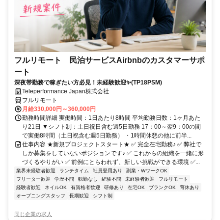
フルリモート 民泊サービスAirbnbのカスタマーサポ
ート
深夜帯勤務で稼ぎたい方必見！未経験歓迎✨(TP18PSM)
Teleperformance Japan株式会社
フルリモート
月給330,000円～360,000円
勤務時間詳細 実働時間：1日あたり8時間 平均勤務日数：1ヶ月あた
り21日 ▼シフト制：土日祝日含む週5日勤務 17：00～翌9：00の間
で実働8時間（土日祝含む週5日勤務） ・1時間休憩の他に前半...
仕事内容 ★新規プロジェクトスタート★ ✅ 完全在宅勤務♪ ✅ 弊社で
しか募集をしていないポジションです♪ ✅ これからの組織を一緒に形
づくるやりがい ✅ 前例にとらわれず、新しい挑戦ができる環境 ✅...
業界未経験者歓迎
ランチタイム
社員登用あり
副業・WワークOK
フリーター歓迎
学歴不問
転勤なし
経験不問
未経験者歓迎
フルリモート
経験者歓迎
ネイルOK
有資格者歓迎
研修あり
在宅OK
ブランクOK
育休あり
オープニングスタッフ
長期歓迎
シフト制
同じ企業の求人