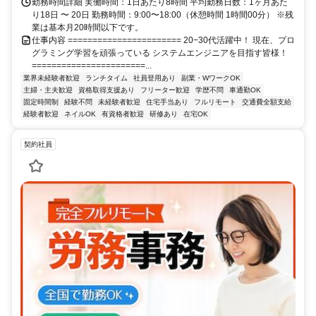
勤務時間詳細 実働時間：1日あたり8時間 平均勤務日数：1ヶ月あた
り18日 〜 20日 勤務時間：9:00〜18:00（休憩時間 1時間00分） ※残
業は基本月20時間以下です。
仕事内容 ======================= 20−30代活躍中！ 現在、プロ
グラミング学習を頑張っている システムエンジニアを目指す皆様！
=======================...
業界未経験者歓迎
ランチタイム
社員登用あり
副業・WワークOK
主婦・主夫歓迎
資格取得支援あり
フリーター歓迎
学歴不問
車通勤OK
固定時間制
経験不問
未経験者歓迎
住宅手当あり
フルリモート
交通費全額支給
経験者歓迎
ネイルOK
有資格者歓迎
研修あり
在宅OK
契約社員