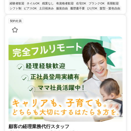
経験者歓迎
ネイルOK
残業なし
有資格者歓迎
在宅OK
ブランクOK
長期歓迎
シフト制
ピアスOK
土日祝休み
服装自由
履歴書不要
ひげOK
髪型・髪色自由
契約社員
顧客の経理業務代行スタッフ