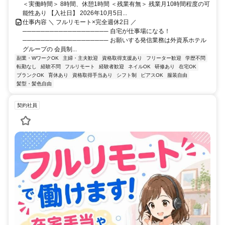
＜実働時間＞ 8時間、休憩1時間 ＜残業有無＞ 残業月10時間程度の可
能性あり 【入社日】 2026年10月5日...
仕事内容 ＼ フルリモート×完全週休2日 ／
─────────────────── 自宅が仕事場になる！
─────────────────── お願いする発信業務は外資系ホテル
グループの 会員制...
副業・WワークOK
主婦・主夫歓迎
資格取得支援あり
フリーター歓迎
学歴不問
転勤なし
経験不問
フルリモート
経験者歓迎
ネイルOK
研修あり
在宅OK
ブランクOK
育休あり
資格取得手当あり
シフト制
ピアスOK
服装自由
髪型・髪色自由
契約社員